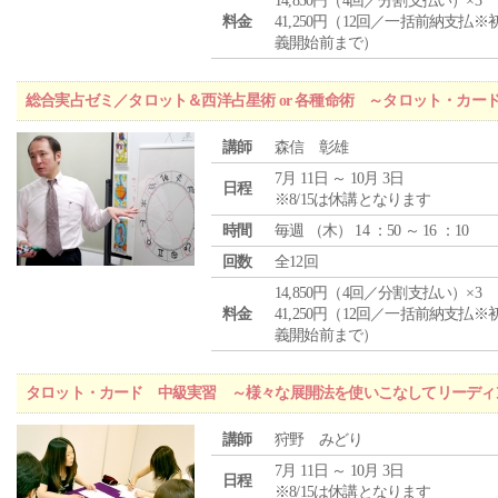
14,850円（4回／分割支払い）×3
料金
41,250円（12回／一括前納支払※
義開始前まで）
総合実占ゼミ／タロット＆西洋占星術 or 各種命術 ～タロット・カ
講師
森信 彰雄
7月 11日 ～ 10月 3日
日程
※8/15は休講となります
時間
毎週 （
木
） 14 ：50 ～ 16 ：10
回数
全12回
14,850円（4回／分割支払い）×3
料金
41,250円（12回／一括前納支払※
義開始前まで）
タロット・カード 中級実習 ～様々な展開法を使いこなしてリーディ
講師
狩野 みどり
7月 11日 ～ 10月 3日
日程
※8/15は休講となります