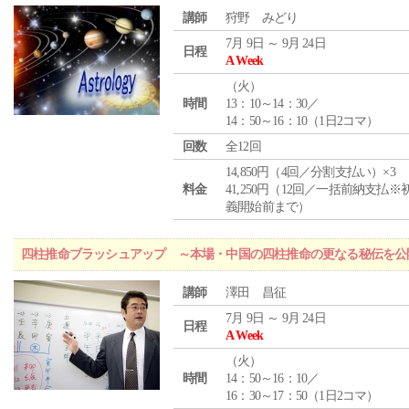
講師
狩野 みどり
7月 9日 ～ 9月 24日
日程
A Week
（
火
）
時間
13：10～14：30／
14：50～16：10（1日2コマ）
回数
全12回
14,850円（4回／分割支払い）×3
料金
41,250円（12回／一括前納支払※
義開始前まで）
四柱推命ブラッシュアップ ～本場・中国の四柱推命の更なる秘伝を公
講師
澤田 昌征
7月 9日 ～ 9月 24日
日程
A Week
（
火
）
時間
14：50～16：10／
16：30～17：50（1日2コマ）