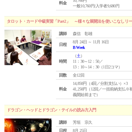
10,760円
料金
一般10,760円/入学者9,680円
タロット・カード中級実習「Part2」 ～様々な展開法を使いこなしリ
講師
森信 彰雄
8月 24日 ～ 11月 16日
日程
B Week
（
土
）
時間
11：30～12：50／
13：10～14：30（1日2コマ）
回数
全12回
14,850円（4回／分割支払い）×3
料金
41,250円（12回／一括前納支払※
義開始前まで）
ドラゴン・ヘッドとドラゴン・テイルの読み方入門
講師
芳垣 宗久
日程
8月 25日