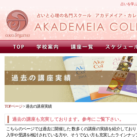
占いを学
TOPページ
>
過去の講座実績
過去の講座も充実しております。参考にご覧下さい。
こちらのページでは過去に開催した 数多くの講座の実績を紹介しており
入学や受講を検討されている方や、そうでない方も充実したラインナッ