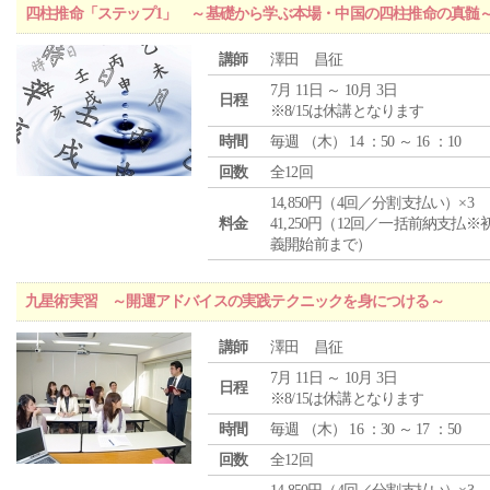
四柱推命「ステップ1」 ～基礎から学ぶ本場・中国の四柱推命の真髄
講師
澤田 昌征
7月 11日 ～ 10月 3日
日程
※8/15は休講となります
時間
毎週 （
木
） 14 ：50 ～ 16 ：10
回数
全12回
14,850円（4回／分割支払い）×3
料金
41,250円（12回／一括前納支払※
義開始前まで）
九星術実習 ～開運アドバイスの実践テクニックを身につける～
講師
澤田 昌征
7月 11日 ～ 10月 3日
日程
※8/15は休講となります
時間
毎週 （
木
） 16 ：30 ～ 17 ：50
回数
全12回