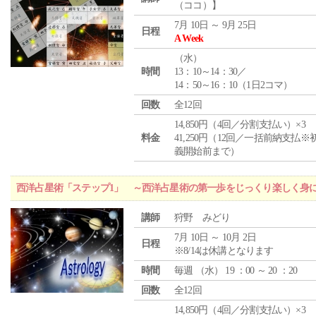
（ココ）】
7月 10日 ～ 9月 25日
日程
A Week
（
水
）
時間
13：10～14：30／
14：50～16：10（1日2コマ）
回数
全12回
14,850円（4回／分割支払い）×3
料金
41,250円（12回／一括前納支払※
義開始前まで）
西洋占星術「ステップ1」 ～西洋占星術の第一歩をじっくり楽しく身
講師
狩野 みどり
7月 10日 ～ 10月 2日
日程
※8/14は休講となります
時間
毎週 （
水
） 19 ：00 ～ 20 ：20
回数
全12回
14,850円（4回／分割支払い）×3