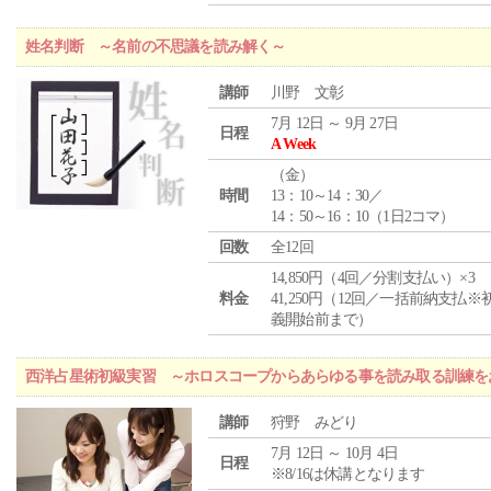
姓名判断 ～名前の不思議を読み解く～
講師
川野 文彰
7月 12日 ～ 9月 27日
日程
A Week
（
金
）
時間
13：10～14：30／
14：50～16：10（1日2コマ）
回数
全12回
14,850円（4回／分割支払い）×3
料金
41,250円（12回／一括前納支払※
義開始前まで）
西洋占星術初級実習 ～ホロスコープからあらゆる事を読み取る訓練を
講師
狩野 みどり
7月 12日 ～ 10月 4日
日程
※8/16は休講となります