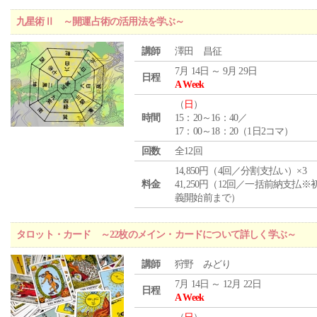
九星術Ⅱ ～開運占術の活用法を学ぶ～
講師
澤田 昌征
7月 14日 ～ 9月 29日
日程
A Week
（
日
）
時間
15：20～16：40／
17：00～18：20（1日2コマ）
回数
全12回
14,850円（4回／分割支払い）×3
料金
41,250円（12回／一括前納支払※
義開始前まで）
タロット・カード ～22枚のメイン・カードについて詳しく学ぶ～
講師
狩野 みどり
7月 14日 ～ 12月 22日
日程
A Week