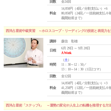
回数
全24回
14,850円（4回／分割支払い）×6
料金
80,850円（24回／一括前納支払※
義開始前まで）
西洋占星術中級実習 ～ホロスコープ・リーディングの技術と表現力を
講師
森信 彰雄
6月 29日 ～ 9月 28日
日程
A Week
（
土
）
時間
11：30～12：50／
13：10～14：30（1日2コマ）
回数
全12回
14,850円（4回／分割支払い）×3
料金
41,250円（12回／一括前納支払※
義開始前まで）
西洋占星術「ステップ4」 ～運勢の変化や人生上の転機を推理する方