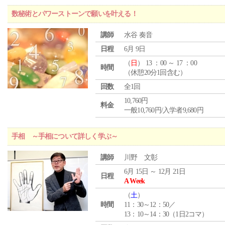
数秘術とパワーストーンで願いを叶える！
講師
水谷 奏音
日程
6月 9日
（
日
） 13 ：00 ～ 17 ：00
時間
（休憩20分1回含む）
回数
全1回
10,760円
料金
一般10,760円/入学者9,680円
手相 ～手相について詳しく学ぶ～
講師
川野 文彰
6月 15日 ～ 12月 21日
日程
A Week
（
土
）
時間
11：30～12：50／
13：10～14：30（1日2コマ）