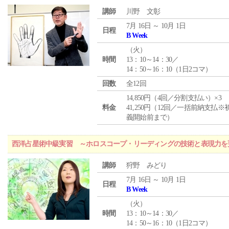
講師
川野 文彰
7月 16日 ～ 10月 1日
日程
B Week
（
火
）
時間
13：10～14：30／
14：50～16：10（1日2コマ）
回数
全12回
14,850円（4回／分割支払い）×3
料金
41,250円（12回／一括前納支払※
義開始前まで）
西洋占星術中級実習 ～ホロスコープ・リーディングの技術と表現力を
講師
狩野 みどり
7月 16日 ～ 10月 1日
日程
B Week
（
火
）
時間
13：10～14：30／
14：50～16：10（1日2コマ）