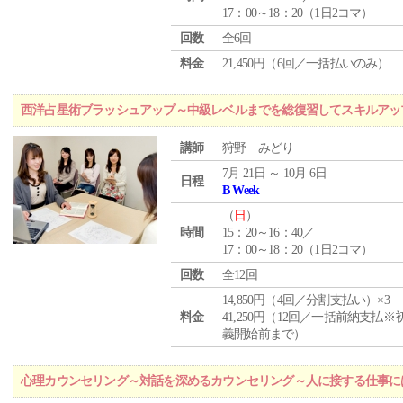
17：00～18：20（1日2コマ）
回数
全6回
料金
21,450円（6回／一括払いのみ）
西洋占星術ブラッシュアップ～中級レベルまでを総復習してスキルアッ
講師
狩野 みどり
7月 21日 ～ 10月 6日
日程
B Week
（
日
）
時間
15：20～16：40／
17：00～18：20（1日2コマ）
回数
全12回
14,850円（4回／分割支払い）×3
料金
41,250円（12回／一括前納支払※
義開始前まで）
心理カウンセリング～対話を深めるカウンセリング～人に接する仕事には