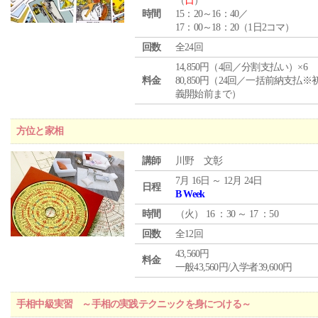
（
日
）
時間
15：20～16：40／
17：00～18：20（1日2コマ）
回数
全24回
14,850円（4回／分割支払い）×6
料金
80,850円（24回／一括前納支払※
義開始前まで）
方位と家相
講師
川野 文彰
7月 16日 ～ 12月 24日
日程
B Week
時間
（
火
） 16 ：30 ～ 17 ：50
回数
全12回
43,560円
料金
一般43,560円/入学者39,600円
手相中級実習 ～手相の実践テクニックを身につける～