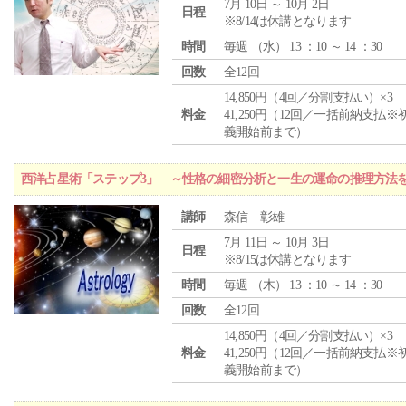
7月 10日 ～ 10月 2日
日程
※8/14は休講となります
時間
毎週 （
水
） 13 ：10 ～ 14 ：30
回数
全12回
14,850円（4回／分割支払い）×3
料金
41,250円（12回／一括前納支払※
義開始前まで）
西洋占星術「ステップ3」 ～性格の細密分析と一生の運命の推理方法
講師
森信 彰雄
7月 11日 ～ 10月 3日
日程
※8/15は休講となります
時間
毎週 （
木
） 13 ：10 ～ 14 ：30
回数
全12回
14,850円（4回／分割支払い）×3
料金
41,250円（12回／一括前納支払※
義開始前まで）