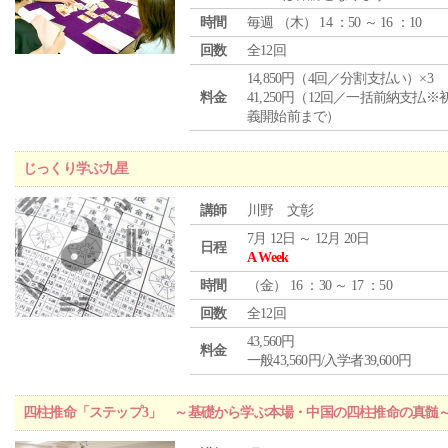
時間
毎週 （
木
） 14 ：50 ～ 16 ：10
回数
全12回
14,850円（4回／分割支払い）×3
料金
41,250円（12回／一括前納支払※
義開始前まで）
じっくり学ぶ九星
講師
川野 文彰
7月 12日 ～ 12月 20日
日程
A Week
時間
（
金
） 16 ：30 ～ 17 ：50
回数
全12回
43,560円
料金
一般43,560円/入学者39,600円
四柱推命「ステップ3」 ～基礎から学ぶ本場・中国の四柱推命の真髄