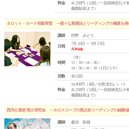
料金
41,250円（12回／一括前納支払※
義開始前まで）
タロット・カード初級実習 ～様々な展開法とリーディングの極意を身
講師
狩野 みどり
7月 10日 ～ 9月 25日
日程
A Week
（
水
）
時間
13：10～14：30／
14：50～16：10（1日2コマ）
回数
全12回
14,850円（4回／分割支払い）×3
料金
41,250円（12回／一括前納支払※
義開始前まで）
西洋占星術 実占研究会 ～ホロスコープの実占的リーディングの経験
講師
森信 彰雄