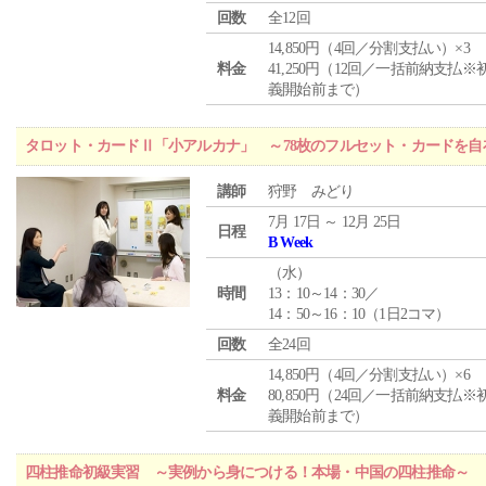
回数
全12回
14,850円（4回／分割支払い）×3
料金
41,250円（12回／一括前納支払※
義開始前まで）
タロット・カードⅡ「小アルカナ」 ～78枚のフルセット・カードを自
講師
狩野 みどり
7月 17日 ～ 12月 25日
日程
B Week
（
水
）
時間
13：10～14：30／
14：50～16：10（1日2コマ）
回数
全24回
14,850円（4回／分割支払い）×6
料金
80,850円（24回／一括前納支払※
義開始前まで）
四柱推命初級実習 ～実例から身につける！本場・中国の四柱推命～