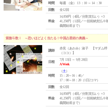
時間
毎週 （
金
） 13 ：10 ～ 14 ：30
回数
全12回
14,850円（4回／分割支払い）×3
料金
41,250円（12回／一括前納支払※
義開始前まで）
紫微斗数Ⅰ ～恐いほどよく当たる！中国占星術の奥義～
赤見（あかみ）淑子 【マダム呼
講師
（ココ）】
7月 13日 ～ 9月 28日
日程
A Week
（
土
）
時間
15：20～16：40／
17：00～18：20（1日2コマ）
回数
全12回
14,850円（4回／分割支払い）×3
料金
41,250円（12回／一括前納支払※
義開始前まで）