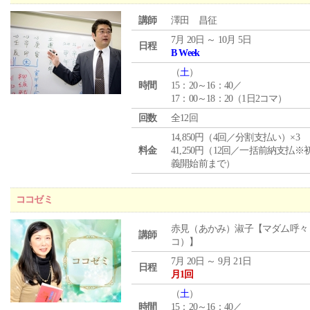
講師
澤田 昌征
7月 20日 ～ 10月 5日
日程
B Week
（
土
）
時間
15：20～16：40／
17：00～18：20（1日2コマ）
回数
全12回
14,850円（4回／分割支払い）×3
料金
41,250円（12回／一括前納支払※
義開始前まで）
ココゼミ
赤見（あかみ）淑子【マダム呼々
講師
コ）】
7月 20日 ～ 9月 21日
日程
月1回
（
土
）
時間
15：20～16：40／