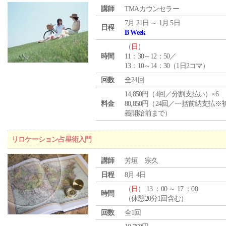
講師
TMAカウンセラー
7月 21日 ～ 1月 5日
日程
B Week
（
日
）
時間
11：30～12：50／
13：10～14：30（1日2コマ）
回数
全24回
14,850円（4回／分割支払い）×6
料金
80,850円（24回／一括前納支払※
義開始前まで）
リロケーション占星術入門
講師
芳垣 宗久
日程
8月 4日
（
日
） 13 ：00 ～ 17 ：00
時間
（休憩20分1回含む）
回数
全1回