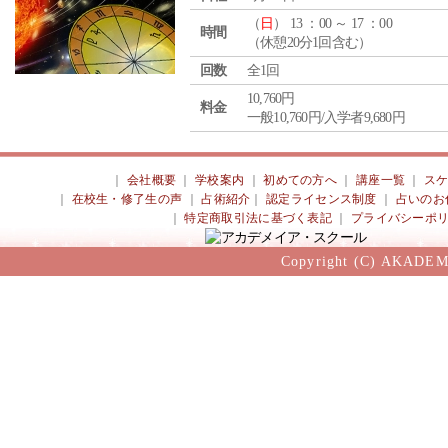
（
日
） 13 ：00 ～ 17 ：00
時間
（休憩20分1回含む）
回数
全1回
10,760円
料金
一般10,760円/入学者9,680円
｜
会社概要
｜
学校案内
｜
初めての方へ
｜
講座一覧
｜
ス
｜
在校生・修了生の声
｜
占術紹介
｜
認定ライセンス制度
｜
占いのお
｜
特定商取引法に基づく表記
｜
プライバシーポ
Copyright (C) AKADEM