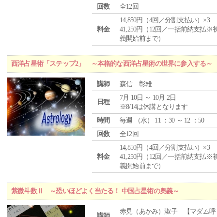
回数
全12回
14,850円（4回／分割支払い）×3
料金
41,250円（12回／一括前納支払※
義開始前まで）
西洋占星術「ステップ2」 ～本格的な西洋占星術の世界に参入する～
講師
森信 彰雄
7月 10日 ～ 10月 2日
日程
※8/14は休講となります
時間
毎週 （
水
） 11 ：30 ～ 12 ：50
回数
全12回
14,850円（4回／分割支払い）×3
料金
41,250円（12回／一括前納支払※
義開始前まで）
紫微斗数Ⅱ ～恐いほどよく当たる！ 中国占星術の奥義～
赤見（あかみ）淑子 【マダム呼
講師