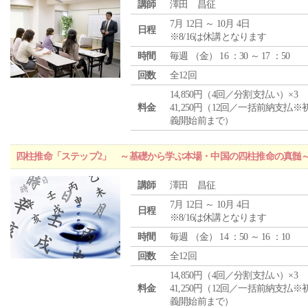
講師
澤田 昌征
7月 12日 ～ 10月 4日
日程
※8/16は休講となります
時間
毎週 （
金
） 16 ：30 ～ 17 ：50
回数
全12回
14,850円（4回／分割支払い）×3
料金
41,250円（12回／一括前納支払※
義開始前まで）
四柱推命「ステップ2」 ～基礎から学ぶ本場・中国の四柱推命の真髄
講師
澤田 昌征
7月 12日 ～ 10月 4日
日程
※8/16は休講となります
時間
毎週 （
金
） 14 ：50 ～ 16 ：10
回数
全12回
14,850円（4回／分割支払い）×3
料金
41,250円（12回／一括前納支払※
義開始前まで）