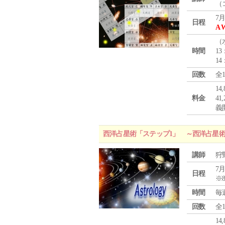
（
7月
日程
A 
（
時間
13
14
回数
全
1
料金
4
義
西洋占星術「ステップ1」 ～西洋占星
講師
狩
7月
日程
※
時間
毎
回数
全
1