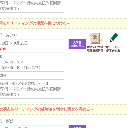
1,250円（12回／一括前納支払※初回講
開始前まで）
開法とリーディングの極意を身につける～
野 みどり
 10日 ～ 9月 25日
Week
水
）
：10～14：30／
：50～16：10（1日2コマ）
12回
4,850円（4回／分割支払い）×3
1,250円（12回／一括前納支払※初回講
開始前まで）
プの実占的リーディングの経験値を増やし研究を深める～
信 彰雄