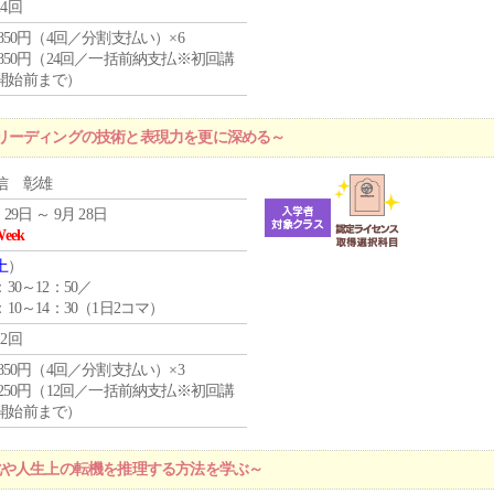
24回
4,850円（4回／分割支払い）×6
0,850円（24回／一括前納支払※初回講
開始前まで）
リーディングの技術と表現力を更に深める～
信 彰雄
 29日 ～ 9月 28日
Week
土
）
：30～12：50／
：10～14：30（1日2コマ）
12回
4,850円（4回／分割支払い）×3
1,250円（12回／一括前納支払※初回講
開始前まで）
化や人生上の転機を推理する方法を学ぶ～