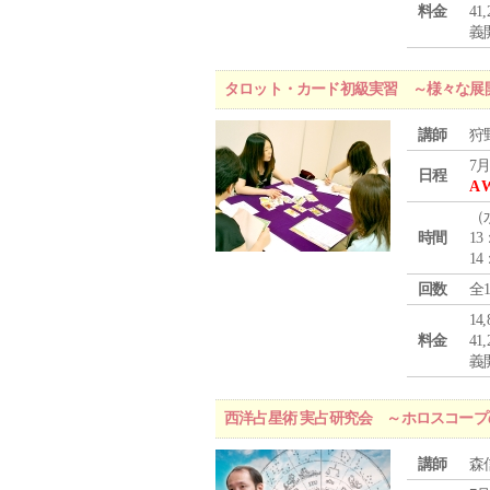
料金
4
義
タロット・カード初級実習 ～様々な展
講師
狩
7月
日程
A 
（
時間
13
14
回数
全
1
料金
4
義
西洋占星術 実占研究会 ～ホロスコー
講師
森