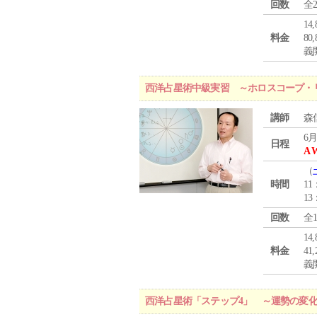
回数
全
1
料金
8
義
西洋占星術中級実習 ～ホロスコープ・
講師
森
6月
日程
A 
（
時間
11
13
回数
全
1
料金
4
義
西洋占星術「ステップ4」 ～運勢の変