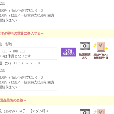
12回
4,850円（4回／分割支払い）×3
1,250円（12回／一括前納支払※初回講
開始前まで）
西洋占星術の世界に参入する～
信 彰雄
 10日 ～ 10月 2日
8/14は休講となります
週 （
水
） 11 ：30 ～ 12 ：50
12回
4,850円（4回／分割支払い）×3
1,250円（12回／一括前納支払※初回講
開始前まで）
中国占星術の奥義～
見（あかみ）淑子 【マダム呼々