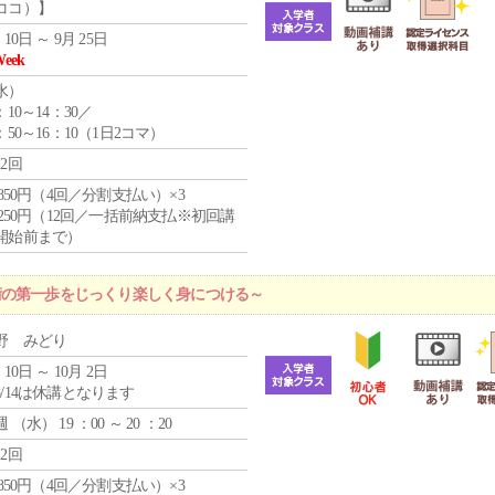
ココ）】
 10日 ～ 9月 25日
Week
水
）
：10～14：30／
：50～16：10（1日2コマ）
12回
4,850円（4回／分割支払い）×3
1,250円（12回／一括前納支払※初回講
開始前まで）
術の第一歩をじっくり楽しく身につける～
野 みどり
 10日 ～ 10月 2日
8/14は休講となります
週 （
水
） 19 ：00 ～ 20 ：20
12回
4,850円（4回／分割支払い）×3