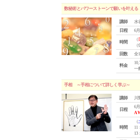
数秘術とパワーストーンで願いを叶える
講師
水
日程
6月
（
時間
（
回数
全
10
料金
一般
手相 ～手相について詳しく学ぶ～
講師
川
6月
日程
A 
（
時間
11
13