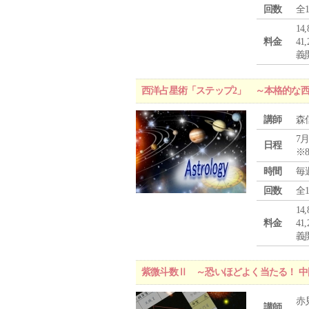
回数
全
1
料金
4
義
西洋占星術「ステップ2」 ～本格的な
講師
森
7月
日程
※
時間
毎
回数
全
1
料金
4
義
紫微斗数Ⅱ ～恐いほどよく当たる！ 
赤
講師