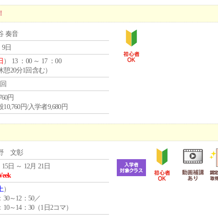
！
谷 奏音
 9日
日
） 13 ：00 ～ 17 ：00
休憩20分1回含む）
1回
,760円
10,760円/入学者9,680円
野 文彰
 15日 ～ 12月 21日
Week
土
）
：30～12：50／
：10～14：30（1日2コマ）