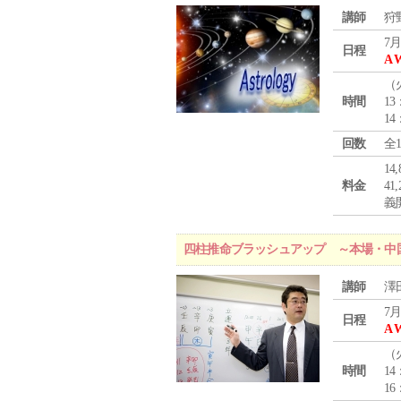
講師
狩
7月
日程
A 
（
時間
13
14
回数
全
1
料金
4
義
四柱推命ブラッシュアップ ～本場・中
講師
澤
7月
日程
A 
（
時間
14
16