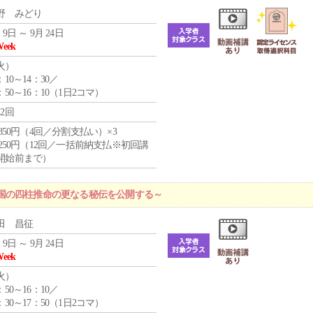
野 みどり
 9日 ～ 9月 24日
Week
火
）
：10～14：30／
：50～16：10（1日2コマ）
12回
4,850円（4回／分割支払い）×3
1,250円（12回／一括前納支払※初回講
開始前まで）
国の四柱推命の更なる秘伝を公開する～
田 昌征
 9日 ～ 9月 24日
Week
火
）
：50～16：10／
：30～17：50（1日2コマ）