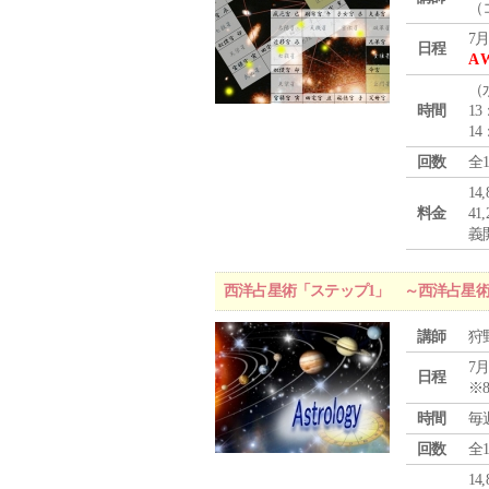
（
7月
日程
A 
（
時間
13
14
回数
全
1
料金
4
義
西洋占星術「ステップ1」 ～西洋占星
講師
狩
7月
日程
※
時間
毎
回数
全
1