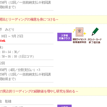
1,250円（12回／一括前納支払※初回講
開始前まで）
開法とリーディングの極意を身につける～
野 みどり
 10日 ～ 9月 25日
Week
水
）
：10～14：30／
：50～16：10（1日2コマ）
12回
4,850円（4回／分割支払い）×3
1,250円（12回／一括前納支払※初回講
開始前まで）
プの実占的リーディングの経験値を増やし研究を深める～
信 彰雄