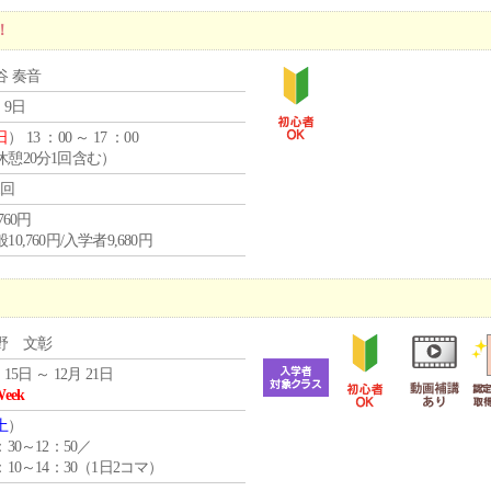
！
谷 奏音
 9日
日
） 13 ：00 ～ 17 ：00
休憩20分1回含む）
1回
,760円
10,760円/入学者9,680円
野 文彰
 15日 ～ 12月 21日
Week
土
）
：30～12：50／
：10～14：30（1日2コマ）