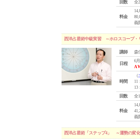
回数
全
1
料金
8
義
西洋占星術中級実習 ～ホロスコープ・
講師
森
6月
日程
A 
（
時間
11
13
回数
全
1
料金
4
義
西洋占星術「ステップ4」 ～運勢の変