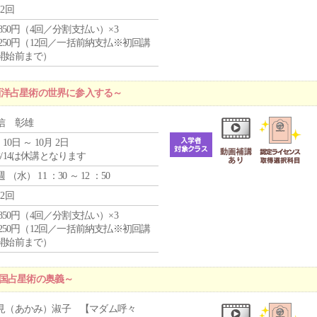
12回
4,850円（4回／分割支払い）×3
1,250円（12回／一括前納支払※初回講
開始前まで）
西洋占星術の世界に参入する～
信 彰雄
 10日 ～ 10月 2日
8/14は休講となります
週 （
水
） 11 ：30 ～ 12 ：50
12回
4,850円（4回／分割支払い）×3
1,250円（12回／一括前納支払※初回講
開始前まで）
中国占星術の奥義～
見（あかみ）淑子 【マダム呼々