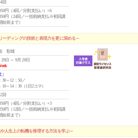
24回
4,850円（4回／分割支払い）×6
0,850円（24回／一括前納支払※初回講
開始前まで）
リーディングの技術と表現力を更に深める～
信 彰雄
 29日 ～ 9月 28日
Week
土
）
：30～12：50／
：10～14：30（1日2コマ）
12回
4,850円（4回／分割支払い）×3
1,250円（12回／一括前納支払※初回講
開始前まで）
化や人生上の転機を推理する方法を学ぶ～