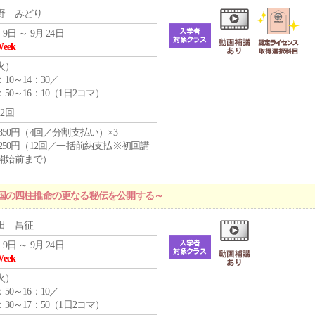
野 みどり
 9日 ～ 9月 24日
Week
火
）
：10～14：30／
：50～16：10（1日2コマ）
12回
4,850円（4回／分割支払い）×3
1,250円（12回／一括前納支払※初回講
開始前まで）
国の四柱推命の更なる秘伝を公開する～
田 昌征
 9日 ～ 9月 24日
Week
火
）
：50～16：10／
：30～17：50（1日2コマ）