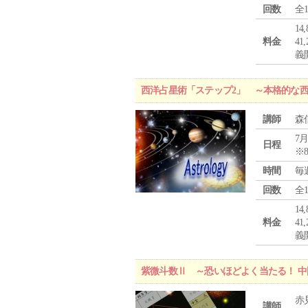
回数
全
1
料金
4
義
西洋占星術「ステップ2」 ～本格的な
講師
森
7月
日程
※
時間
毎
回数
全
1
料金
4
義
紫微斗数Ⅱ ～恐いほどよく当たる！ 
赤
講師