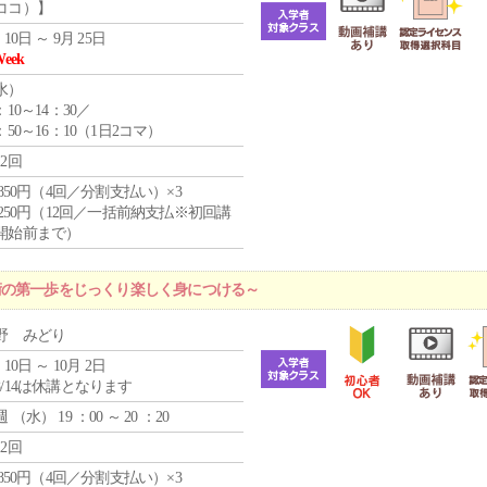
ココ）】
 10日 ～ 9月 25日
Week
水
）
：10～14：30／
：50～16：10（1日2コマ）
12回
4,850円（4回／分割支払い）×3
1,250円（12回／一括前納支払※初回講
開始前まで）
術の第一歩をじっくり楽しく身につける～
野 みどり
 10日 ～ 10月 2日
8/14は休講となります
週 （
水
） 19 ：00 ～ 20 ：20
12回
4,850円（4回／分割支払い）×3