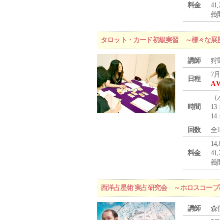
料金
4
義
タロット・カード初級実習 ～様々な展
講師
狩
7月
日程
A 
（
時間
13
14
回数
全
1
料金
4
義
西洋占星術 実占研究会 ～ホロスコー
講師
森