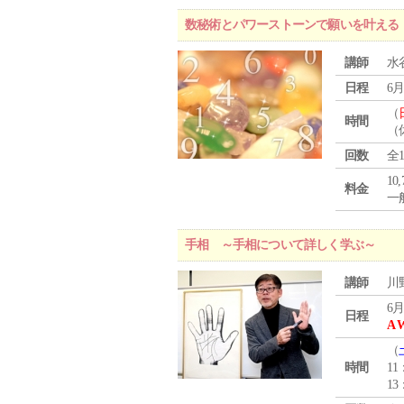
数秘術とパワーストーンで願いを叶える
講師
水
日程
6月
（
時間
（
回数
全
10
料金
一般
手相 ～手相について詳しく学ぶ～
講師
川
6月
日程
A 
（
時間
11
13