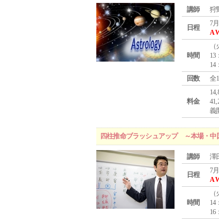
講師
狩
7月
日程
A 
（
時間
13
14
回数
全
1
料金
4
義
四柱推命ブラッシュアップ ～本場・中
講師
澤
7月
日程
A 
（
時間
14
16