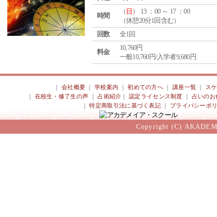
（
日
） 13 ：00 ～ 17 ：00
時間
（休憩20分1回含む）
回数
全1回
10,760円
料金
一般10,760円/入学者9,680円
｜
会社概要
｜
学校案内
｜
初めての方へ
｜
講座一覧
｜
ス
｜
在校生・修了生の声
｜
占術紹介
｜
認定ライセンス制度
｜
占いのお
｜
特定商取引法に基づく表記
｜
プライバシーポ
Copyright (C) AKADEM