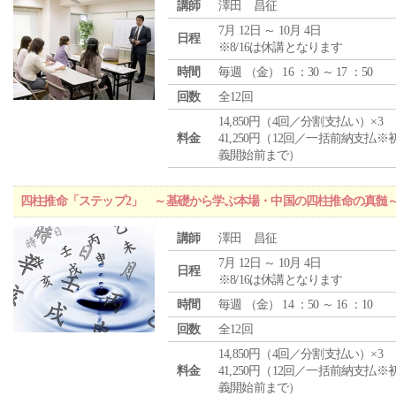
講師
澤田 昌征
7月 12日 ～ 10月 4日
日程
※8/16は休講となります
時間
毎週 （
金
） 16 ：30 ～ 17 ：50
回数
全12回
14,850円（4回／分割支払い）×3
料金
41,250円（12回／一括前納支払※
義開始前まで）
四柱推命「ステップ2」 ～基礎から学ぶ本場・中国の四柱推命の真髄
講師
澤田 昌征
7月 12日 ～ 10月 4日
日程
※8/16は休講となります
時間
毎週 （
金
） 14 ：50 ～ 16 ：10
回数
全12回
14,850円（4回／分割支払い）×3
料金
41,250円（12回／一括前納支払※
義開始前まで）