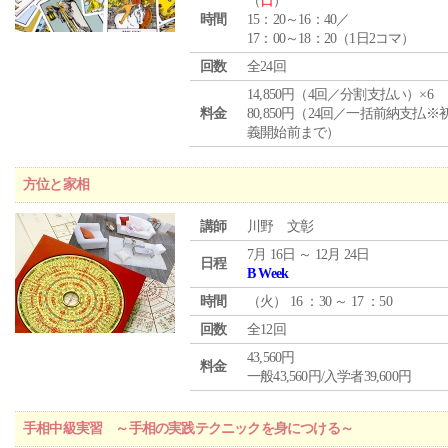
（
日
）
時間
15：20～16：40／
17：00～18：20（1日2コマ）
回数
全24回
14,850円（4回／分割支払い）×6
料金
80,850円（24回／一括前納支払※
義開始前まで）
方位と家相
講師
川野 文彰
7月 16日 ～ 12月 24日
日程
B Week
時間
（
火
） 16 ：30 ～ 17 ：50
回数
全12回
43,560円
料金
一般43,560円/入学者39,600円
手相中級実習 ～手相の実践テクニックを身につける～