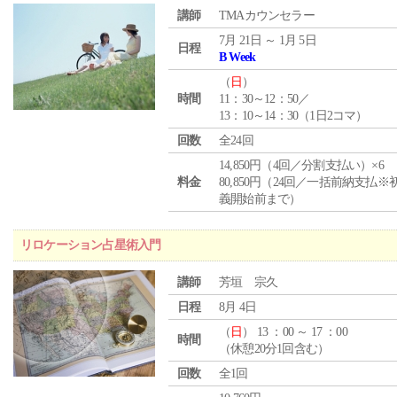
講師
TMAカウンセラー
7月 21日 ～ 1月 5日
日程
B Week
（
日
）
時間
11：30～12：50／
13：10～14：30（1日2コマ）
回数
全24回
14,850円（4回／分割支払い）×6
料金
80,850円（24回／一括前納支払※
義開始前まで）
リロケーション占星術入門
講師
芳垣 宗久
日程
8月 4日
（
日
） 13 ：00 ～ 17 ：00
時間
（休憩20分1回含む）
回数
全1回