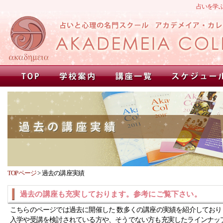
占いを学
TOPページ
>
過去の講座実績
過去の講座も充実しております。参考にご覧下さい。
こちらのページでは過去に開催した 数多くの講座の実績を紹介しており
入学や受講を検討されている方や、そうでない方も充実したラインナッ