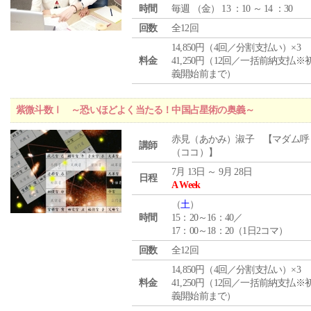
時間
毎週 （
金
） 13 ：10 ～ 14 ：30
回数
全12回
14,850円（4回／分割支払い）×3
料金
41,250円（12回／一括前納支払※
義開始前まで）
紫微斗数Ⅰ ～恐いほどよく当たる！中国占星術の奥義～
赤見（あかみ）淑子 【マダム呼
講師
（ココ）】
7月 13日 ～ 9月 28日
日程
A Week
（
土
）
時間
15：20～16：40／
17：00～18：20（1日2コマ）
回数
全12回
14,850円（4回／分割支払い）×3
料金
41,250円（12回／一括前納支払※
義開始前まで）