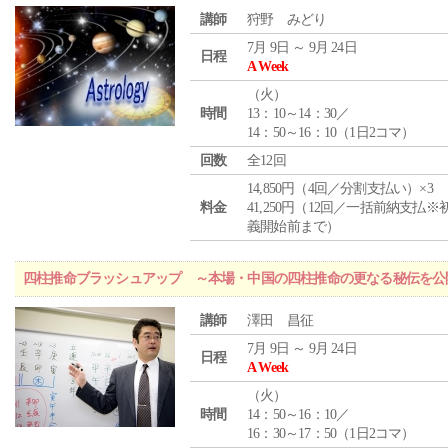
講師
狩野 みどり
7月 9日 ～ 9月 24日
日程
A Week
（
火
）
時間
13：10～14：30／
14：50～16：10（1日2コマ）
回数
全12回
14,850円（4回／分割支払い）×3
料金
41,250円（12回／一括前納支払※
義開始前まで）
四柱推命ブラッシュアップ ～本場・中国の四柱推命の更なる秘伝を公
講師
澤田 昌征
7月 9日 ～ 9月 24日
日程
A Week
（
火
）
時間
14：50～16：10／
16：30～17：50（1日2コマ）