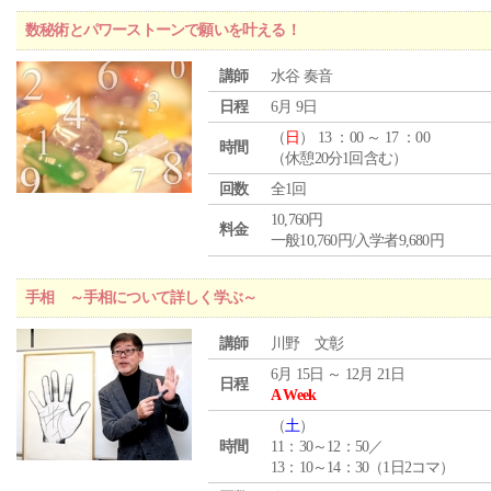
数秘術とパワーストーンで願いを叶える！
講師
水谷 奏音
日程
6月 9日
（
日
） 13 ：00 ～ 17 ：00
時間
（休憩20分1回含む）
回数
全1回
10,760円
料金
一般10,760円/入学者9,680円
手相 ～手相について詳しく学ぶ～
講師
川野 文彰
6月 15日 ～ 12月 21日
日程
A Week
（
土
）
時間
11：30～12：50／
13：10～14：30（1日2コマ）