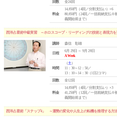
回数
全24回
14,850円（4回／分割支払い）×6
料金
80,850円（24回／一括前納支払※
義開始前まで）
西洋占星術中級実習 ～ホロスコープ・リーディングの技術と表現力を
講師
森信 彰雄
6月 29日 ～ 9月 28日
日程
A Week
（
土
）
時間
11：30～12：50／
13：10～14：30（1日2コマ）
回数
全12回
14,850円（4回／分割支払い）×3
料金
41,250円（12回／一括前納支払※
義開始前まで）
西洋占星術「ステップ4」 ～運勢の変化や人生上の転機を推理する方