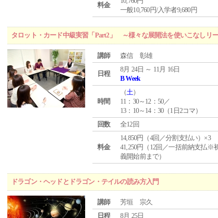
10,760円
料金
一般10,760円/入学者9,680円
タロット・カード中級実習「Part2」 ～様々な展開法を使いこなしリ
講師
森信 彰雄
8月 24日 ～ 11月 16日
日程
B Week
（
土
）
時間
11：30～12：50／
13：10～14：30（1日2コマ）
回数
全12回
14,850円（4回／分割支払い）×3
料金
41,250円（12回／一括前納支払※
義開始前まで）
ドラゴン・ヘッドとドラゴン・テイルの読み方入門
講師
芳垣 宗久
日程
8月 25日