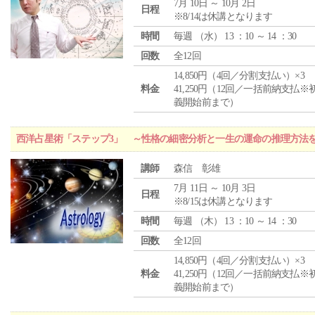
7月 10日 ～ 10月 2日
日程
※8/14は休講となります
時間
毎週 （
水
） 13 ：10 ～ 14 ：30
回数
全12回
14,850円（4回／分割支払い）×3
料金
41,250円（12回／一括前納支払※
義開始前まで）
西洋占星術「ステップ3」 ～性格の細密分析と一生の運命の推理方法
講師
森信 彰雄
7月 11日 ～ 10月 3日
日程
※8/15は休講となります
時間
毎週 （
木
） 13 ：10 ～ 14 ：30
回数
全12回
14,850円（4回／分割支払い）×3
料金
41,250円（12回／一括前納支払※
義開始前まで）