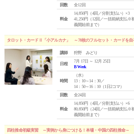
回数
全12回
14,850円（4回／分割支払い）×3
料金
41,250円（12回／一括前納支払※
義開始前まで）
タロット・カードⅡ「小アルカナ」 ～78枚のフルセット・カードを自
講師
狩野 みどり
7月 17日 ～ 12月 25日
日程
B Week
（
水
）
時間
13：10～14：30／
14：50～16：10（1日2コマ）
回数
全24回
14,850円（4回／分割支払い）×6
料金
80,850円（24回／一括前納支払※
義開始前まで）
四柱推命初級実習 ～実例から身につける！本場・中国の四柱推命～