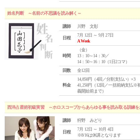
姓名判断 ～名前の不思議を読み解く～
講師
川野 文彰
7月 12日 ～ 9月 27日
日程
A Week
（
金
）
時間
13：10～14：30／
14：50～16：10（1日2コマ）
回数
全12回
14,850円（4回／分割支払い）×3
料金
41,250円（12回／一括前納支払※
義開始前まで）
西洋占星術初級実習 ～ホロスコープからあらゆる事を読み取る訓練を
講師
狩野 みどり
7月 12日 ～ 10月 4日
日程
※8/16は休講となります