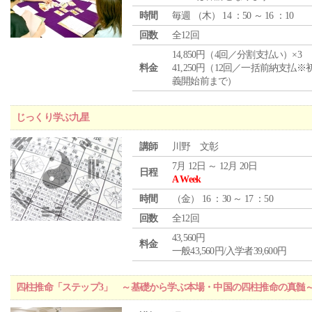
時間
毎週 （
木
） 14 ：50 ～ 16 ：10
回数
全12回
14,850円（4回／分割支払い）×3
料金
41,250円（12回／一括前納支払※
義開始前まで）
じっくり学ぶ九星
講師
川野 文彰
7月 12日 ～ 12月 20日
日程
A Week
時間
（
金
） 16 ：30 ～ 17 ：50
回数
全12回
43,560円
料金
一般43,560円/入学者39,600円
四柱推命「ステップ3」 ～基礎から学ぶ本場・中国の四柱推命の真髄