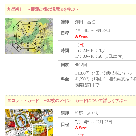
九星術Ⅱ ～開運占術の活用法を学ぶ～
講師
澤田 昌征
7月 14日 ～ 9月 29日
日程
A Week
（
日
）
時間
15：20～16：40／
17：00～18：20（1日2コマ）
回数
全12回
14,850円（4回／分割支払い）×3
料金
41,250円（12回／一括前納支払※
義開始前まで）
タロット・カード ～22枚のメイン・カードについて詳しく学ぶ～
講師
狩野 みどり
7月 14日 ～ 12月 22日
日程
A Week