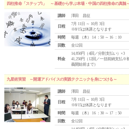
四柱推命「ステップ1」 ～基礎から学ぶ本場・中国の四柱推命の真髄
講師
澤田 昌征
7月 11日 ～ 10月 3日
日程
※8/15は休講となります
時間
毎週 （
木
） 14 ：50 ～ 16 ：10
回数
全12回
14,850円（4回／分割支払い）×3
料金
41,250円（12回／一括前納支払※
義開始前まで）
九星術実習 ～開運アドバイスの実践テクニックを身につける～
講師
澤田 昌征
7月 11日 ～ 10月 3日
日程
※8/15は休講となります
時間
毎週 （
木
） 16 ：30 ～ 17 ：50
回数
全12回