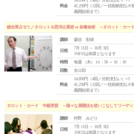
14,850円（4回／分割支払い）×3
料金
41,250円（12回／一括前納支払※
義開始前まで）
総合実占ゼミ／タロット＆西洋占星術 or 各種命術 ～タロット・カ
講師
森信 彰雄
7月 11日 ～ 10月 3日
日程
※8/15は休講となります
時間
毎週 （
木
） 14 ：50 ～ 16 ：10
回数
全12回
14,850円（4回／分割支払い）×3
料金
41,250円（12回／一括前納支払※
義開始前まで）
タロット・カード 中級実習 ～様々な展開法を使いこなしてリーディ
講師
狩野 みどり
7月 11日 ～ 10月 3日
日程
※8/15は休講となります