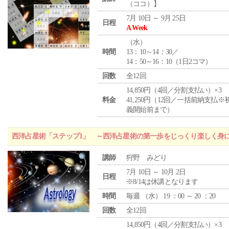
（ココ）】
7月 10日 ～ 9月 25日
日程
A Week
（
水
）
時間
13：10～14：30／
14：50～16：10（1日2コマ）
回数
全12回
14,850円（4回／分割支払い）×3
料金
41,250円（12回／一括前納支払※
義開始前まで）
西洋占星術「ステップ1」 ～西洋占星術の第一歩をじっくり楽しく身
講師
狩野 みどり
7月 10日 ～ 10月 2日
日程
※8/14は休講となります
時間
毎週 （
水
） 19 ：00 ～ 20 ：20
回数
全12回
14,850円（4回／分割支払い）×3