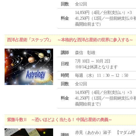
回数
全12回
14,850円（4回／分割支払い）×3
料金
41,250円（12回／一括前納支払※
義開始前まで）
西洋占星術「ステップ2」 ～本格的な西洋占星術の世界に参入する～
講師
森信 彰雄
7月 10日 ～ 10月 2日
日程
※8/14は休講となります
時間
毎週 （
水
） 11 ：30 ～ 12 ：50
回数
全12回
14,850円（4回／分割支払い）×3
料金
41,250円（12回／一括前納支払※
義開始前まで）
紫微斗数Ⅱ ～恐いほどよく当たる！ 中国占星術の奥義～
赤見（あかみ）淑子 【マダム呼
講師