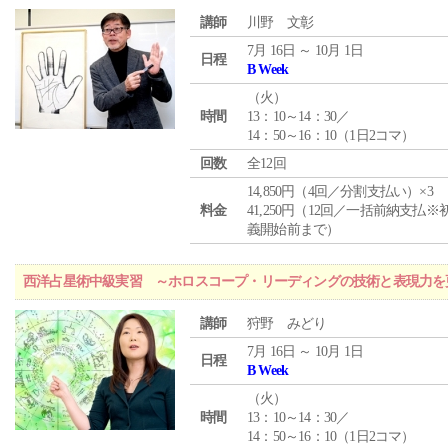
講師
川野 文彰
7月 16日 ～ 10月 1日
日程
B Week
（
火
）
時間
13：10～14：30／
14：50～16：10（1日2コマ）
回数
全12回
14,850円（4回／分割支払い）×3
料金
41,250円（12回／一括前納支払※
義開始前まで）
西洋占星術中級実習 ～ホロスコープ・リーディングの技術と表現力を
講師
狩野 みどり
7月 16日 ～ 10月 1日
日程
B Week
（
火
）
時間
13：10～14：30／
14：50～16：10（1日2コマ）