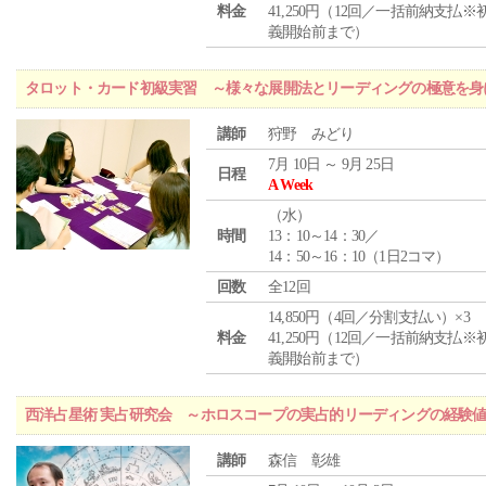
料金
41,250円（12回／一括前納支払※
義開始前まで）
タロット・カード初級実習 ～様々な展開法とリーディングの極意を身
講師
狩野 みどり
7月 10日 ～ 9月 25日
日程
A Week
（
水
）
時間
13：10～14：30／
14：50～16：10（1日2コマ）
回数
全12回
14,850円（4回／分割支払い）×3
料金
41,250円（12回／一括前納支払※
義開始前まで）
西洋占星術 実占研究会 ～ホロスコープの実占的リーディングの経験
講師
森信 彰雄