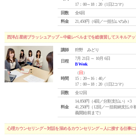
17：00～18：20（1日2コマ）
回数
全6回
料金
21,450円（6回／一括払いのみ）
西洋占星術ブラッシュアップ～中級レベルまでを総復習してスキルアッ
講師
狩野 みどり
7月 21日 ～ 10月 6日
日程
B Week
（
日
）
時間
15：20～16：40／
17：00～18：20（1日2コマ）
回数
全12回
14,850円（4回／分割支払い）×3
料金
41,250円（12回／一括前納支払※
義開始前まで）
心理カウンセリング～対話を深めるカウンセリング～人に接する仕事には