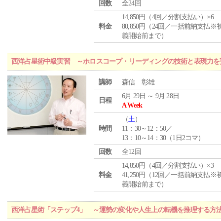
回数
全24回
14,850円（4回／分割支払い）×6
料金
80,850円（24回／一括前納支払※
義開始前まで）
西洋占星術中級実習 ～ホロスコープ・リーディングの技術と表現力を
講師
森信 彰雄
6月 29日 ～ 9月 28日
日程
A Week
（
土
）
時間
11：30～12：50／
13：10～14：30（1日2コマ）
回数
全12回
14,850円（4回／分割支払い）×3
料金
41,250円（12回／一括前納支払※
義開始前まで）
西洋占星術「ステップ4」 ～運勢の変化や人生上の転機を推理する方