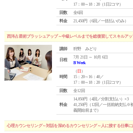
17：00～18：20（1日2コマ）
回数
全6回
料金
21,450円（6回／一括払いのみ）
西洋占星術ブラッシュアップ～中級レベルまでを総復習してスキルアッ
講師
狩野 みどり
7月 21日 ～ 10月 6日
日程
B Week
（
日
）
時間
15：20～16：40／
17：00～18：20（1日2コマ）
回数
全12回
14,850円（4回／分割支払い）×3
料金
41,250円（12回／一括前納支払※
義開始前まで）
心理カウンセリング～対話を深めるカウンセリング～人に接する仕事には