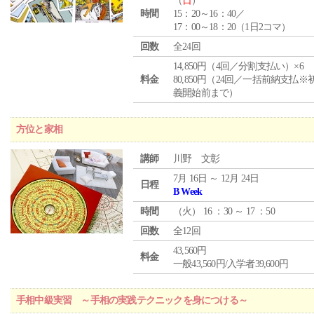
（
日
）
時間
15：20～16：40／
17：00～18：20（1日2コマ）
回数
全24回
14,850円（4回／分割支払い）×6
料金
80,850円（24回／一括前納支払※
義開始前まで）
方位と家相
講師
川野 文彰
7月 16日 ～ 12月 24日
日程
B Week
時間
（
火
） 16 ：30 ～ 17 ：50
回数
全12回
43,560円
料金
一般43,560円/入学者39,600円
手相中級実習 ～手相の実践テクニックを身につける～