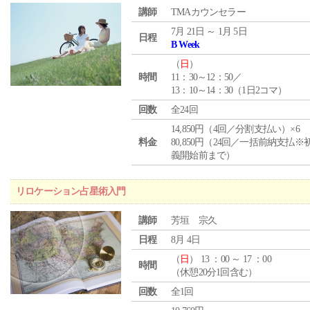
講師
TMAカウンセラー
7月 21日 ～ 1月 5日
日程
B Week
（
日
）
時間
11：30～12：50／
13：10～14：30（1日2コマ）
回数
全24回
14,850円（4回／分割支払い）×6
料金
80,850円（24回／一括前納支払※
義開始前まで）
リロケーション占星術入門
講師
芳垣 宗久
日程
8月 4日
（
日
） 13 ：00 ～ 17 ：00
時間
（休憩20分1回含む）
回数
全1回