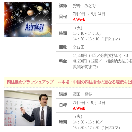
講師
狩野 みどり
7月 9日 ～ 9月 24日
日程
A Week
（
火
）
時間
13：10～14：30／
14：50～16：10（1日2コマ）
回数
全12回
14,850円（4回／分割支払い）×3
料金
41,250円（12回／一括前納支払※
義開始前まで）
四柱推命ブラッシュアップ ～本場・中国の四柱推命の更なる秘伝を公
講師
澤田 昌征
7月 9日 ～ 9月 24日
日程
A Week
（
火
）
時間
14：50～16：10／
16：30～17：50（1日2コマ）