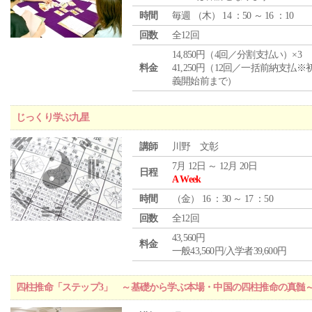
時間
毎週 （
木
） 14 ：50 ～ 16 ：10
回数
全12回
14,850円（4回／分割支払い）×3
料金
41,250円（12回／一括前納支払※
義開始前まで）
じっくり学ぶ九星
講師
川野 文彰
7月 12日 ～ 12月 20日
日程
A Week
時間
（
金
） 16 ：30 ～ 17 ：50
回数
全12回
43,560円
料金
一般43,560円/入学者39,600円
四柱推命「ステップ3」 ～基礎から学ぶ本場・中国の四柱推命の真髄