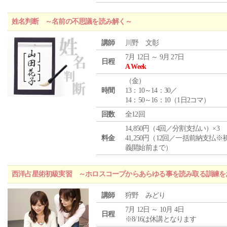
姓名判断 ～名前の不思議を読み解く～
講師
川野 文彰
7月 12日 ～ 9月 27日
日程
A Week
（
金
）
時間
13：10～14：30／
14：50～16：10（1日2コマ）
回数
全12回
14,850円（4回／分割支払い）×3
料金
41,250円（12回／一括前納支払※
義開始前まで）
西洋占星術初級実習 ～ホロスコープからあらゆる事を読み取る訓練を
講師
狩野 みどり
7月 12日 ～ 10月 4日
日程
※8/16は休講となります