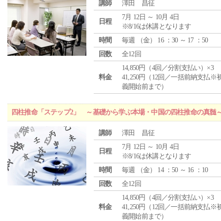
講師
澤田 昌征
7月 12日 ～ 10月 4日
日程
※8/16は休講となります
時間
毎週 （
金
） 16 ：30 ～ 17 ：50
回数
全12回
14,850円（4回／分割支払い）×3
料金
41,250円（12回／一括前納支払※
義開始前まで）
四柱推命「ステップ2」 ～基礎から学ぶ本場・中国の四柱推命の真髄
講師
澤田 昌征
7月 12日 ～ 10月 4日
日程
※8/16は休講となります
時間
毎週 （
金
） 14 ：50 ～ 16 ：10
回数
全12回
14,850円（4回／分割支払い）×3
料金
41,250円（12回／一括前納支払※
義開始前まで）