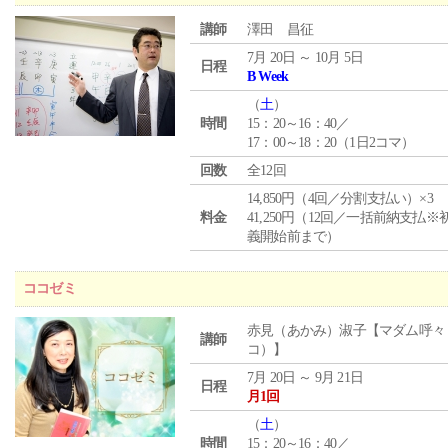
講師
澤田 昌征
7月 20日 ～ 10月 5日
日程
B Week
（
土
）
時間
15：20～16：40／
17：00～18：20（1日2コマ）
回数
全12回
14,850円（4回／分割支払い）×3
料金
41,250円（12回／一括前納支払※
義開始前まで）
ココゼミ
赤見（あかみ）淑子【マダム呼々
講師
コ）】
7月 20日 ～ 9月 21日
日程
月1回
（
土
）
時間
15：20～16：40／