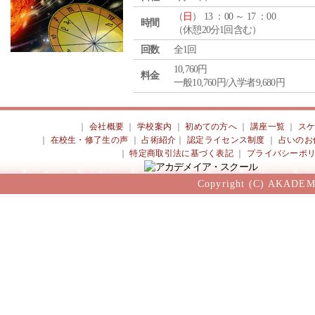
（
日
） 13 ：00 ～ 17 ：00
時間
（休憩20分1回含む）
回数
全1回
10,760円
料金
一般10,760円/入学者9,680円
｜
会社概要
｜
学校案内
｜
初めての方へ
｜
講座一覧
｜
ス
｜
在校生・修了生の声
｜
占術紹介
｜
認定ライセンス制度
｜
占いのお
｜
特定商取引法に基づく表記
｜
プライバシーポ
Copyright (C) AKADEM