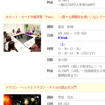
10,760円
料金
一般10,760円/入学者9,680円
タロット・カード中級実習「Part2」 ～様々な展開法を使いこなしリ
講師
森信 彰雄
8月 24日 ～ 11月 16日
日程
B Week
（
土
）
時間
11：30～12：50／
13：10～14：30（1日2コマ）
回数
全12回
14,850円（4回／分割支払い）×3
料金
41,250円（12回／一括前納支払※
義開始前まで）
ドラゴン・ヘッドとドラゴン・テイルの読み方入門
講師
芳垣 宗久
日程
8月 25日