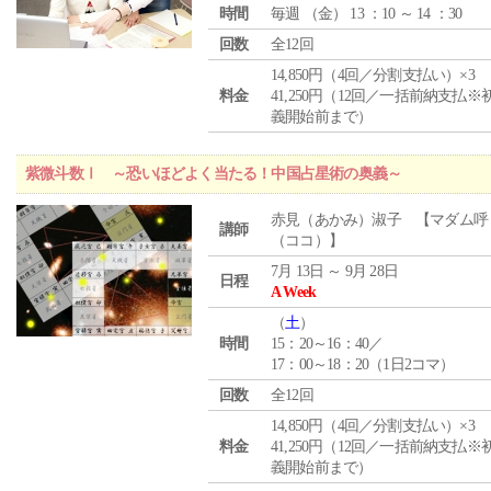
時間
毎週 （
金
） 13 ：10 ～ 14 ：30
回数
全12回
14,850円（4回／分割支払い）×3
料金
41,250円（12回／一括前納支払※
義開始前まで）
紫微斗数Ⅰ ～恐いほどよく当たる！中国占星術の奥義～
赤見（あかみ）淑子 【マダム呼
講師
（ココ）】
7月 13日 ～ 9月 28日
日程
A Week
（
土
）
時間
15：20～16：40／
17：00～18：20（1日2コマ）
回数
全12回
14,850円（4回／分割支払い）×3
料金
41,250円（12回／一括前納支払※
義開始前まで）