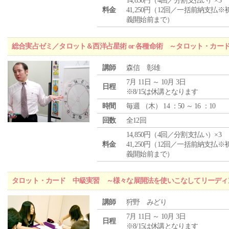
14,850円（4回／分割支払い）×3
料金
41,250円（12回／一括前納支払※
義開始前まで）
総合実占ゼミ／タロット＆西洋占星術 or 各種命術 ～タロット・カ
講師
森信 彰雄
7月 11日 ～ 10月 3日
日程
※8/15は休講となります
時間
毎週 （
木
） 14 ：50 ～ 16 ：10
回数
全12回
14,850円（4回／分割支払い）×3
料金
41,250円（12回／一括前納支払※
義開始前まで）
タロット・カード 中級実習 ～様々な展開法を使いこなしてリーディ
講師
狩野 みどり
7月 11日 ～ 10月 3日
日程
※8/15は休講となります