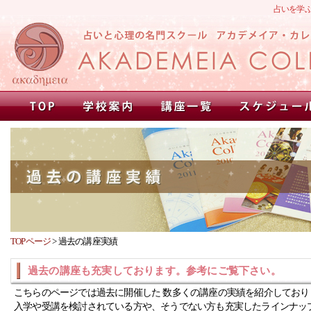
占いを学
TOPページ
>
過去の講座実績
過去の講座も充実しております。参考にご覧下さい。
こちらのページでは過去に開催した 数多くの講座の実績を紹介しており
入学や受講を検討されている方や、そうでない方も充実したラインナッ