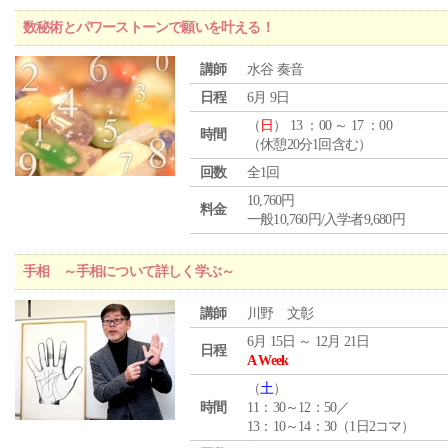
数秘術とパワーストーンで願いを叶える！
講師
水谷 奏音
日程
6月 9日
（
日
） 13 ：00 ～ 17 ：00
時間
（休憩20分1回含む）
回数
全1回
10,760円
料金
一般10,760円/入学者9,680円
手相 ～手相について詳しく学ぶ～
講師
川野 文彰
6月 15日 ～ 12月 21日
日程
A Week
（
土
）
時間
11：30～12：50／
13：10～14：30（1日2コマ）