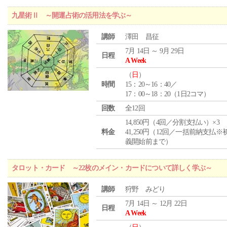
九星術Ⅱ ～開運占術の活用法を学ぶ～
講師
澤田 昌征
7月 14日 ～ 9月 29日
日程
A Week
（
日
）
時間
15：20～16：40／
17：00～18：20（1日2コマ）
回数
全12回
14,850円（4回／分割支払い）×3
料金
41,250円（12回／一括前納支払※
義開始前まで）
タロット・カード ～22枚のメイン・カードについて詳しく学ぶ～
講師
狩野 みどり
7月 14日 ～ 12月 22日
日程
A Week