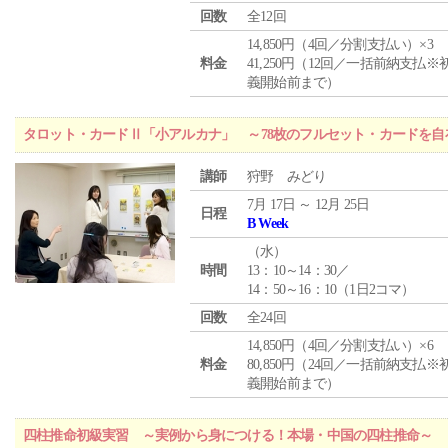
回数
全12回
14,850円（4回／分割支払い）×3
料金
41,250円（12回／一括前納支払※
義開始前まで）
タロット・カードⅡ「小アルカナ」 ～78枚のフルセット・カードを自
講師
狩野 みどり
7月 17日 ～ 12月 25日
日程
B Week
（
水
）
時間
13：10～14：30／
14：50～16：10（1日2コマ）
回数
全24回
14,850円（4回／分割支払い）×6
料金
80,850円（24回／一括前納支払※
義開始前まで）
四柱推命初級実習 ～実例から身につける！本場・中国の四柱推命～