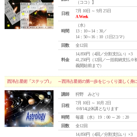
（ココ）】
7月 10日 ～ 9月 25日
日程
A Week
（
水
）
時間
13：10～14：30／
14：50～16：10（1日2コマ）
回数
全12回
14,850円（4回／分割支払い）×3
料金
41,250円（12回／一括前納支払※
義開始前まで）
西洋占星術「ステップ1」 ～西洋占星術の第一歩をじっくり楽しく身
講師
狩野 みどり
7月 10日 ～ 10月 2日
日程
※8/14は休講となります
時間
毎週 （
水
） 19 ：00 ～ 20 ：20
回数
全12回
14,850円（4回／分割支払い）×3