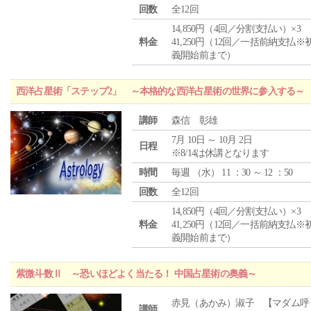
回数
全12回
14,850円（4回／分割支払い）×3
料金
41,250円（12回／一括前納支払※
義開始前まで）
西洋占星術「ステップ2」 ～本格的な西洋占星術の世界に参入する～
講師
森信 彰雄
7月 10日 ～ 10月 2日
日程
※8/14は休講となります
時間
毎週 （
水
） 11 ：30 ～ 12 ：50
回数
全12回
14,850円（4回／分割支払い）×3
料金
41,250円（12回／一括前納支払※
義開始前まで）
紫微斗数Ⅱ ～恐いほどよく当たる！ 中国占星術の奥義～
赤見（あかみ）淑子 【マダム呼
講師