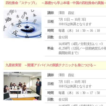
四柱推命「ステップ1」 ～基礎から学ぶ本場・中国の四柱推命の真髄
講師
澤田 昌征
7月 11日 ～ 10月 3日
日程
※8/15は休講となります
時間
毎週 （
木
） 14 ：50 ～ 16 ：10
回数
全12回
14,850円（4回／分割支払い）×3
料金
41,250円（12回／一括前納支払※
義開始前まで）
九星術実習 ～開運アドバイスの実践テクニックを身につける～
講師
澤田 昌征
7月 11日 ～ 10月 3日
日程
※8/15は休講となります
時間
毎週 （
木
） 16 ：30 ～ 17 ：50
回数
全12回