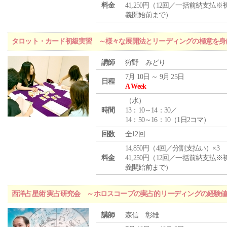
料金
41,250円（12回／一括前納支払※
義開始前まで）
タロット・カード初級実習 ～様々な展開法とリーディングの極意を身
講師
狩野 みどり
7月 10日 ～ 9月 25日
日程
A Week
（
水
）
時間
13：10～14：30／
14：50～16：10（1日2コマ）
回数
全12回
14,850円（4回／分割支払い）×3
料金
41,250円（12回／一括前納支払※
義開始前まで）
西洋占星術 実占研究会 ～ホロスコープの実占的リーディングの経験
講師
森信 彰雄