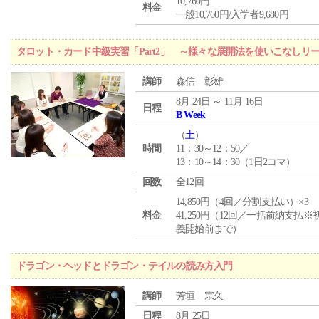
10,760円
料金
一般10,760円/入学者9,680円
タロット・カード中級実習「Part2」 ～様々な展開法を使いこなしリ
講師
森信 彰雄
8月 24日 ～ 11月 16日
日程
B Week
（
土
）
時間
11：30～12：50／
13：10～14：30（1日2コマ）
回数
全12回
14,850円（4回／分割支払い）×3
料金
41,250円（12回／一括前納支払※
義開始前まで）
ドラゴン・ヘッドとドラゴン・テイルの読み方入門
講師
芳垣 宗久
日程
8月 25日