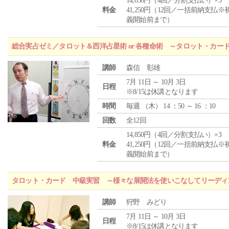
14,850円（4回／分割支払い）×3
料金
41,250円（12回／一括前納支払※
義開始前まで）
総合実占ゼミ／タロット＆西洋占星術 or 各種命術 ～タロット・カ
講師
森信 彰雄
7月 11日 ～ 10月 3日
日程
※8/15は休講となります
時間
毎週 （
木
） 14 ：50 ～ 16 ：10
回数
全12回
14,850円（4回／分割支払い）×3
料金
41,250円（12回／一括前納支払※
義開始前まで）
タロット・カード 中級実習 ～様々な展開法を使いこなしてリーディ
講師
狩野 みどり
7月 11日 ～ 10月 3日
日程
※8/15は休講となります