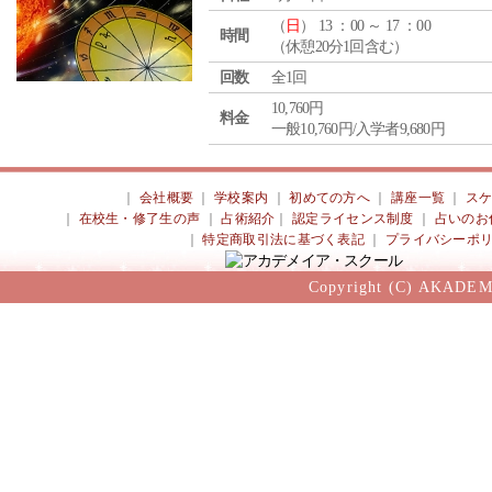
（
日
） 13 ：00 ～ 17 ：00
時間
（休憩20分1回含む）
回数
全1回
10,760円
料金
一般10,760円/入学者9,680円
｜
会社概要
｜
学校案内
｜
初めての方へ
｜
講座一覧
｜
ス
｜
在校生・修了生の声
｜
占術紹介
｜
認定ライセンス制度
｜
占いのお
｜
特定商取引法に基づく表記
｜
プライバシーポ
Copyright (C) AKADEM