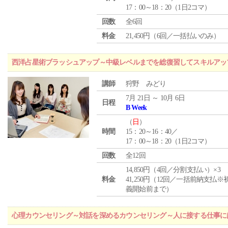
17：00～18：20（1日2コマ）
回数
全6回
料金
21,450円（6回／一括払いのみ）
西洋占星術ブラッシュアップ～中級レベルまでを総復習してスキルアッ
講師
狩野 みどり
7月 21日 ～ 10月 6日
日程
B Week
（
日
）
時間
15：20～16：40／
17：00～18：20（1日2コマ）
回数
全12回
14,850円（4回／分割支払い）×3
料金
41,250円（12回／一括前納支払※
義開始前まで）
心理カウンセリング～対話を深めるカウンセリング～人に接する仕事には