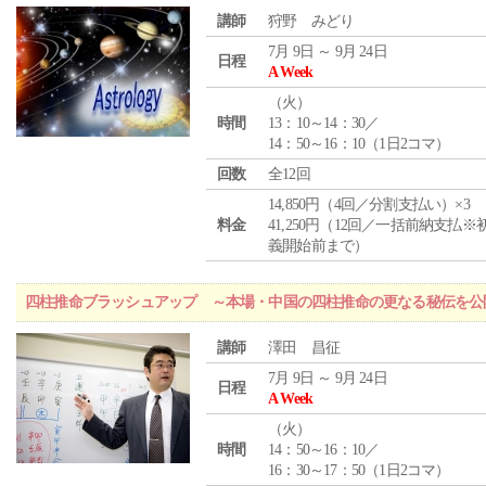
講師
狩野 みどり
7月 9日 ～ 9月 24日
日程
A Week
（
火
）
時間
13：10～14：30／
14：50～16：10（1日2コマ）
回数
全12回
14,850円（4回／分割支払い）×3
料金
41,250円（12回／一括前納支払※
義開始前まで）
四柱推命ブラッシュアップ ～本場・中国の四柱推命の更なる秘伝を公
講師
澤田 昌征
7月 9日 ～ 9月 24日
日程
A Week
（
火
）
時間
14：50～16：10／
16：30～17：50（1日2コマ）