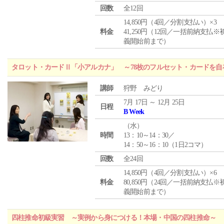
回数
全12回
14,850円（4回／分割支払い）×3
料金
41,250円（12回／一括前納支払※
義開始前まで）
タロット・カードⅡ「小アルカナ」 ～78枚のフルセット・カードを自
講師
狩野 みどり
7月 17日 ～ 12月 25日
日程
B Week
（
水
）
時間
13：10～14：30／
14：50～16：10（1日2コマ）
回数
全24回
14,850円（4回／分割支払い）×6
料金
80,850円（24回／一括前納支払※
義開始前まで）
四柱推命初級実習 ～実例から身につける！本場・中国の四柱推命～