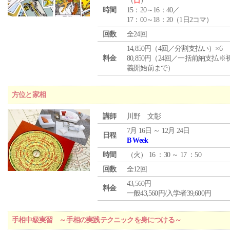
（
日
）
時間
15：20～16：40／
17：00～18：20（1日2コマ）
回数
全24回
14,850円（4回／分割支払い）×6
料金
80,850円（24回／一括前納支払※
義開始前まで）
方位と家相
講師
川野 文彰
7月 16日 ～ 12月 24日
日程
B Week
時間
（
火
） 16 ：30 ～ 17 ：50
回数
全12回
43,560円
料金
一般43,560円/入学者39,600円
手相中級実習 ～手相の実践テクニックを身につける～