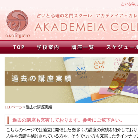
占いを学
TOPページ
>
過去の講座実績
過去の講座も充実しております。参考にご覧下さい。
こちらのページでは過去に開催した 数多くの講座の実績を紹介しており
入学や受講を検討されている方や、そうでない方も充実したラインナッ