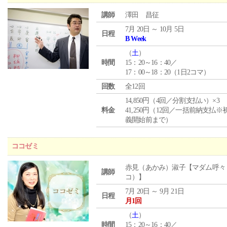
講師
澤田 昌征
7月 20日 ～ 10月 5日
日程
B Week
（
土
）
時間
15：20～16：40／
17：00～18：20（1日2コマ）
回数
全12回
14,850円（4回／分割支払い）×3
料金
41,250円（12回／一括前納支払※
義開始前まで）
ココゼミ
赤見（あかみ）淑子【マダム呼々
講師
コ）】
7月 20日 ～ 9月 21日
日程
月1回
（
土
）
時間
15：20～16：40／