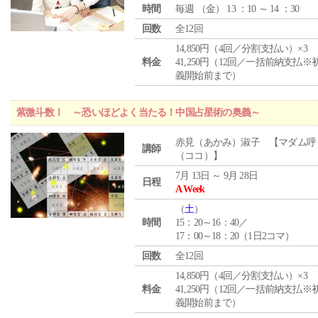
時間
毎週 （
金
） 13 ：10 ～ 14 ：30
回数
全12回
14,850円（4回／分割支払い）×3
料金
41,250円（12回／一括前納支払※
義開始前まで）
紫微斗数Ⅰ ～恐いほどよく当たる！中国占星術の奥義～
赤見（あかみ）淑子 【マダム呼
講師
（ココ）】
7月 13日 ～ 9月 28日
日程
A Week
（
土
）
時間
15：20～16：40／
17：00～18：20（1日2コマ）
回数
全12回
14,850円（4回／分割支払い）×3
料金
41,250円（12回／一括前納支払※
義開始前まで）