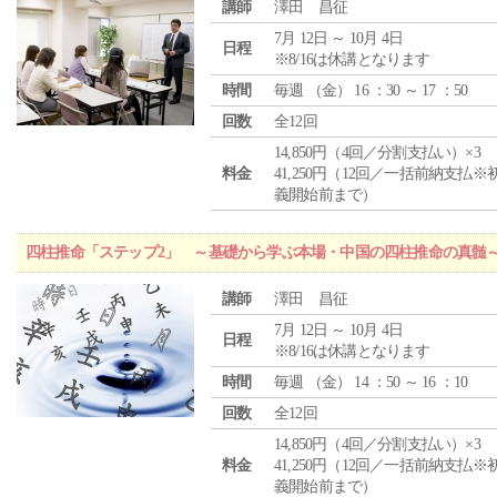
講師
澤田 昌征
7月 12日 ～ 10月 4日
日程
※8/16は休講となります
時間
毎週 （
金
） 16 ：30 ～ 17 ：50
回数
全12回
14,850円（4回／分割支払い）×3
料金
41,250円（12回／一括前納支払※
義開始前まで）
四柱推命「ステップ2」 ～基礎から学ぶ本場・中国の四柱推命の真髄
講師
澤田 昌征
7月 12日 ～ 10月 4日
日程
※8/16は休講となります
時間
毎週 （
金
） 14 ：50 ～ 16 ：10
回数
全12回
14,850円（4回／分割支払い）×3
料金
41,250円（12回／一括前納支払※
義開始前まで）