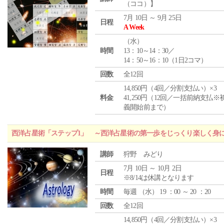
（ココ）】
7月 10日 ～ 9月 25日
日程
A Week
（
水
）
時間
13：10～14：30／
14：50～16：10（1日2コマ）
回数
全12回
14,850円（4回／分割支払い）×3
料金
41,250円（12回／一括前納支払※
義開始前まで）
西洋占星術「ステップ1」 ～西洋占星術の第一歩をじっくり楽しく身
講師
狩野 みどり
7月 10日 ～ 10月 2日
日程
※8/14は休講となります
時間
毎週 （
水
） 19 ：00 ～ 20 ：20
回数
全12回
14,850円（4回／分割支払い）×3