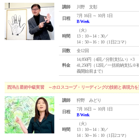
講師
川野 文彰
7月 16日 ～ 10月 1日
日程
B Week
（
火
）
時間
13：10～14：30／
14：50～16：10（1日2コマ）
回数
全12回
14,850円（4回／分割支払い）×3
料金
41,250円（12回／一括前納支払※
義開始前まで）
西洋占星術中級実習 ～ホロスコープ・リーディングの技術と表現力を
講師
狩野 みどり
7月 16日 ～ 10月 1日
日程
B Week
（
火
）
時間
13：10～14：30／
14：50～16：10（1日2コマ）