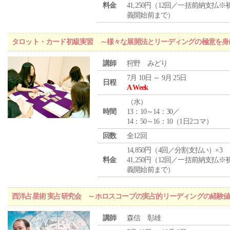
料金
41,250円（12回／一括前納支払※
義開始前まで）
タロット・カード初級実習 ～様々な展開法とリーディングの極意を身
講師
狩野 みどり
7月 10日 ～ 9月 25日
日程
A Week
（
水
）
時間
13：10～14：30／
14：50～16：10（1日2コマ）
回数
全12回
14,850円（4回／分割支払い）×3
料金
41,250円（12回／一括前納支払※
義開始前まで）
西洋占星術 実占研究会 ～ホロスコープの実占的リーディングの経験
講師
森信 彰雄