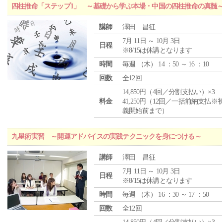
四柱推命「ステップ1」 ～基礎から学ぶ本場・中国の四柱推命の真髄
講師
澤田 昌征
7月 11日 ～ 10月 3日
日程
※8/15は休講となります
時間
毎週 （
木
） 14 ：50 ～ 16 ：10
回数
全12回
14,850円（4回／分割支払い）×3
料金
41,250円（12回／一括前納支払※
義開始前まで）
九星術実習 ～開運アドバイスの実践テクニックを身につける～
講師
澤田 昌征
7月 11日 ～ 10月 3日
日程
※8/15は休講となります
時間
毎週 （
木
） 16 ：30 ～ 17 ：50
回数
全12回