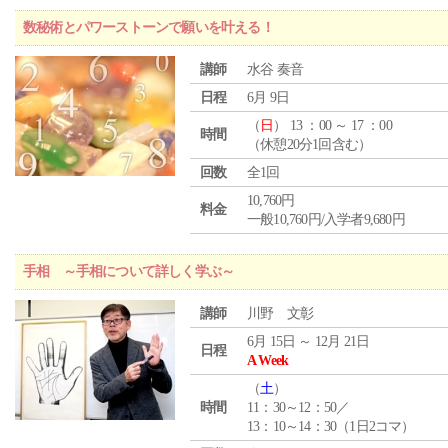
数秘術とパワーストーンで願いを叶える！
講師
水谷 奏音
日程
6月 9日
（
日
） 13 ：00 ～ 17 ：00
時間
（休憩20分1回含む）
回数
全1回
10,760円
料金
一般10,760円/入学者9,680円
手相 ～手相について詳しく学ぶ～
講師
川野 文彰
6月 15日 ～ 12月 21日
日程
A Week
（
土
）
時間
11：30～12：50／
13：10～14：30（1日2コマ）