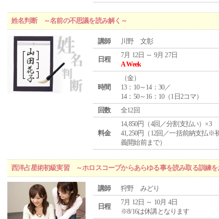
姓名判断 ～名前の不思議を読み解く～
講師
川野 文彰
7月 12日 ～ 9月 27日
日程
A Week
（
金
）
時間
13：10～14：30／
14：50～16：10（1日2コマ）
回数
全12回
14,850円（4回／分割支払い）×3
料金
41,250円（12回／一括前納支払※
義開始前まで）
西洋占星術初級実習 ～ホロスコープからあらゆる事を読み取る訓練を
講師
狩野 みどり
7月 12日 ～ 10月 4日
日程
※8/16は休講となります