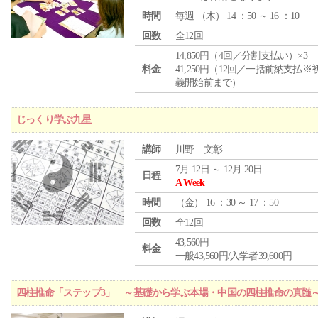
時間
毎週 （
木
） 14 ：50 ～ 16 ：10
回数
全12回
14,850円（4回／分割支払い）×3
料金
41,250円（12回／一括前納支払※
義開始前まで）
じっくり学ぶ九星
講師
川野 文彰
7月 12日 ～ 12月 20日
日程
A Week
時間
（
金
） 16 ：30 ～ 17 ：50
回数
全12回
43,560円
料金
一般43,560円/入学者39,600円
四柱推命「ステップ3」 ～基礎から学ぶ本場・中国の四柱推命の真髄