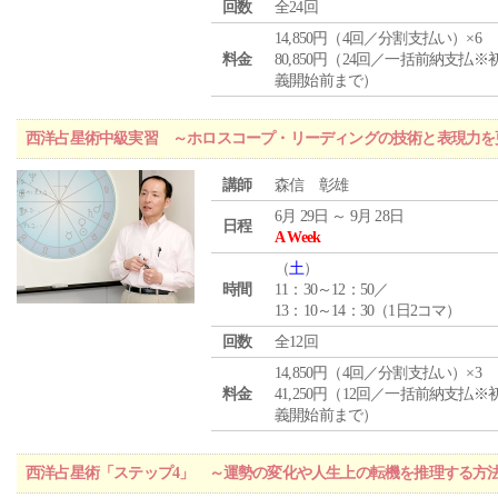
回数
全24回
14,850円（4回／分割支払い）×6
料金
80,850円（24回／一括前納支払※
義開始前まで）
西洋占星術中級実習 ～ホロスコープ・リーディングの技術と表現力を
講師
森信 彰雄
6月 29日 ～ 9月 28日
日程
A Week
（
土
）
時間
11：30～12：50／
13：10～14：30（1日2コマ）
回数
全12回
14,850円（4回／分割支払い）×3
料金
41,250円（12回／一括前納支払※
義開始前まで）
西洋占星術「ステップ4」 ～運勢の変化や人生上の転機を推理する方