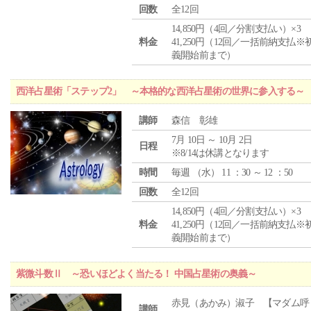
回数
全12回
14,850円（4回／分割支払い）×3
料金
41,250円（12回／一括前納支払※
義開始前まで）
西洋占星術「ステップ2」 ～本格的な西洋占星術の世界に参入する～
講師
森信 彰雄
7月 10日 ～ 10月 2日
日程
※8/14は休講となります
時間
毎週 （
水
） 11 ：30 ～ 12 ：50
回数
全12回
14,850円（4回／分割支払い）×3
料金
41,250円（12回／一括前納支払※
義開始前まで）
紫微斗数Ⅱ ～恐いほどよく当たる！ 中国占星術の奥義～
赤見（あかみ）淑子 【マダム呼
講師