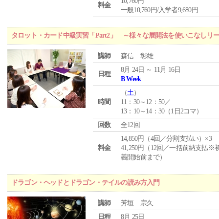
10,760円
料金
一般10,760円/入学者9,680円
タロット・カード中級実習「Part2」 ～様々な展開法を使いこなしリ
講師
森信 彰雄
8月 24日 ～ 11月 16日
日程
B Week
（
土
）
時間
11：30～12：50／
13：10～14：30（1日2コマ）
回数
全12回
14,850円（4回／分割支払い）×3
料金
41,250円（12回／一括前納支払※
義開始前まで）
ドラゴン・ヘッドとドラゴン・テイルの読み方入門
講師
芳垣 宗久
日程
8月 25日