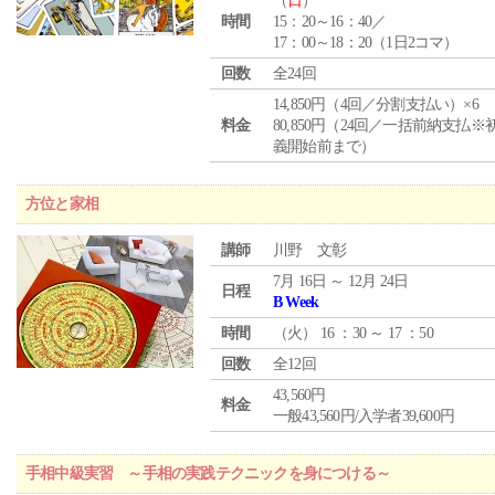
（
日
）
時間
15：20～16：40／
17：00～18：20（1日2コマ）
回数
全24回
14,850円（4回／分割支払い）×6
料金
80,850円（24回／一括前納支払※
義開始前まで）
方位と家相
講師
川野 文彰
7月 16日 ～ 12月 24日
日程
B Week
時間
（
火
） 16 ：30 ～ 17 ：50
回数
全12回
43,560円
料金
一般43,560円/入学者39,600円
手相中級実習 ～手相の実践テクニックを身につける～