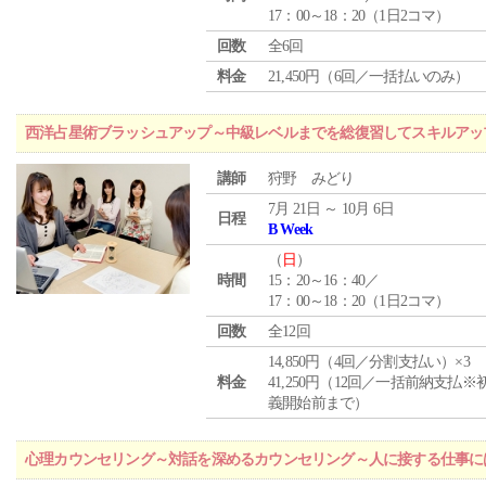
17：00～18：20（1日2コマ）
回数
全6回
料金
21,450円（6回／一括払いのみ）
西洋占星術ブラッシュアップ～中級レベルまでを総復習してスキルアッ
講師
狩野 みどり
7月 21日 ～ 10月 6日
日程
B Week
（
日
）
時間
15：20～16：40／
17：00～18：20（1日2コマ）
回数
全12回
14,850円（4回／分割支払い）×3
料金
41,250円（12回／一括前納支払※
義開始前まで）
心理カウンセリング～対話を深めるカウンセリング～人に接する仕事には