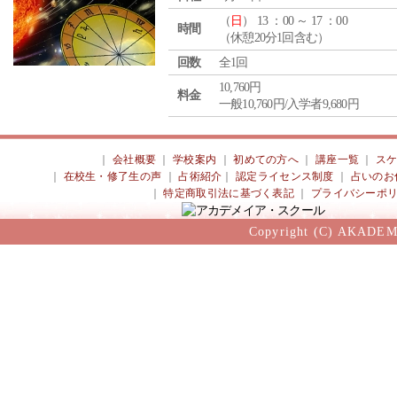
（
日
） 13 ：00 ～ 17 ：00
時間
（休憩20分1回含む）
回数
全1回
10,760円
料金
一般10,760円/入学者9,680円
｜
会社概要
｜
学校案内
｜
初めての方へ
｜
講座一覧
｜
ス
｜
在校生・修了生の声
｜
占術紹介
｜
認定ライセンス制度
｜
占いのお
｜
特定商取引法に基づく表記
｜
プライバシーポ
Copyright (C) AKADEM