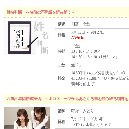
姓名判断 ～名前の不思議を読み解く～
講師
川野 文彰
7月 12日 ～ 9月 27日
日程
A Week
（
金
）
時間
13：10～14：30／
14：50～16：10（1日2コマ）
回数
全12回
14,850円（4回／分割支払い）×3
料金
41,250円（12回／一括前納支払※
義開始前まで）
西洋占星術初級実習 ～ホロスコープからあらゆる事を読み取る訓練を
講師
狩野 みどり
7月 12日 ～ 10月 4日
日程
※8/16は休講となります