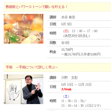
数秘術とパワーストーンで願いを叶える！
講師
水谷 奏音
日程
6月 9日
（
日
） 13 ：00 ～ 17 ：00
時間
（休憩20分1回含む）
回数
全1回
10,760円
料金
一般10,760円/入学者9,680円
手相 ～手相について詳しく学ぶ～
講師
川野 文彰
6月 15日 ～ 12月 21日
日程
A Week
（
土
）
時間
11：30～12：50／
13：10～14：30（1日2コマ）