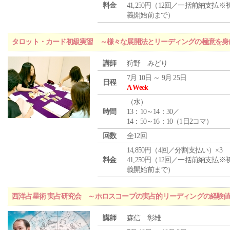
料金
41,250円（12回／一括前納支払※
義開始前まで）
タロット・カード初級実習 ～様々な展開法とリーディングの極意を身
講師
狩野 みどり
7月 10日 ～ 9月 25日
日程
A Week
（
水
）
時間
13：10～14：30／
14：50～16：10（1日2コマ）
回数
全12回
14,850円（4回／分割支払い）×3
料金
41,250円（12回／一括前納支払※
義開始前まで）
西洋占星術 実占研究会 ～ホロスコープの実占的リーディングの経験
講師
森信 彰雄