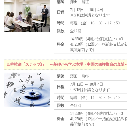
講師
澤田 昌征
7月 12日 ～ 10月 4日
日程
※8/16は休講となります
時間
毎週 （
金
） 16 ：30 ～ 17 ：50
回数
全12回
14,850円（4回／分割支払い）×3
料金
41,250円（12回／一括前納支払※
義開始前まで）
四柱推命「ステップ2」 ～基礎から学ぶ本場・中国の四柱推命の真髄
講師
澤田 昌征
7月 12日 ～ 10月 4日
日程
※8/16は休講となります
時間
毎週 （
金
） 14 ：50 ～ 16 ：10
回数
全12回
14,850円（4回／分割支払い）×3
料金
41,250円（12回／一括前納支払※
義開始前まで）