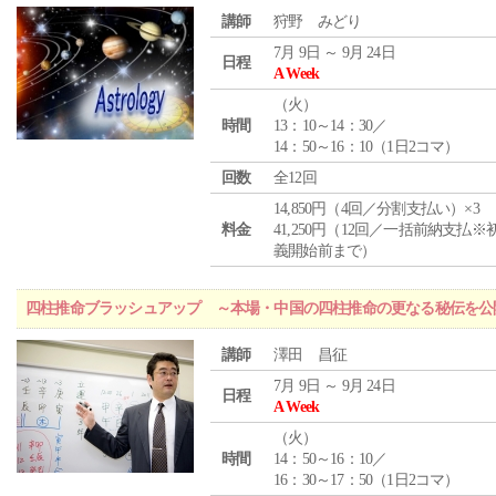
講師
狩野 みどり
7月 9日 ～ 9月 24日
日程
A Week
（
火
）
時間
13：10～14：30／
14：50～16：10（1日2コマ）
回数
全12回
14,850円（4回／分割支払い）×3
料金
41,250円（12回／一括前納支払※
義開始前まで）
四柱推命ブラッシュアップ ～本場・中国の四柱推命の更なる秘伝を公
講師
澤田 昌征
7月 9日 ～ 9月 24日
日程
A Week
（
火
）
時間
14：50～16：10／
16：30～17：50（1日2コマ）