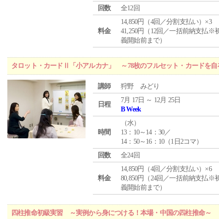
回数
全12回
14,850円（4回／分割支払い）×3
料金
41,250円（12回／一括前納支払※
義開始前まで）
タロット・カードⅡ「小アルカナ」 ～78枚のフルセット・カードを自
講師
狩野 みどり
7月 17日 ～ 12月 25日
日程
B Week
（
水
）
時間
13：10～14：30／
14：50～16：10（1日2コマ）
回数
全24回
14,850円（4回／分割支払い）×6
料金
80,850円（24回／一括前納支払※
義開始前まで）
四柱推命初級実習 ～実例から身につける！本場・中国の四柱推命～