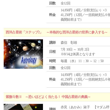
回数
全12回
14,850円（4回／分割支払い）×3
料金
41,250円（12回／一括前納支払※
義開始前まで）
西洋占星術「ステップ2」 ～本格的な西洋占星術の世界に参入する～
講師
森信 彰雄
7月 10日 ～ 10月 2日
日程
※8/14は休講となります
時間
毎週 （
水
） 11 ：30 ～ 12 ：50
回数
全12回
14,850円（4回／分割支払い）×3
料金
41,250円（12回／一括前納支払※
義開始前まで）
紫微斗数Ⅱ ～恐いほどよく当たる！ 中国占星術の奥義～
赤見（あかみ）淑子 【マダム呼
講師