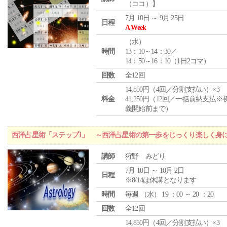
（ココ）】
7月 10日 ～ 9月 25日
日程
A Week
（
水
）
時間
13：10～14：30／
14：50～16：10（1日2コマ）
回数
全12回
14,850円（4回／分割支払い）×3
料金
41,250円（12回／一括前納支払※
義開始前まで）
西洋占星術「ステップ1」 ～西洋占星術の第一歩をじっくり楽しく身
講師
狩野 みどり
7月 10日 ～ 10月 2日
日程
※8/14は休講となります
時間
毎週 （
水
） 19 ：00 ～ 20 ：20
回数
全12回
14,850円（4回／分割支払い）×3