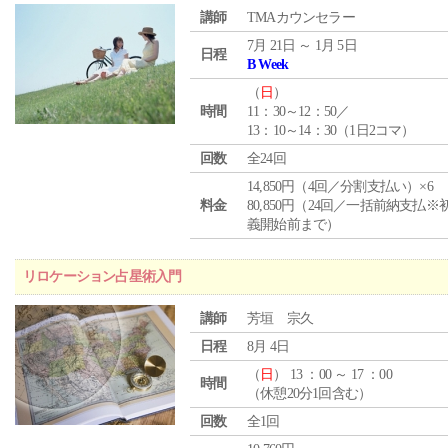
講師
TMAカウンセラー
7月 21日 ～ 1月 5日
日程
B Week
（
日
）
時間
11：30～12：50／
13：10～14：30（1日2コマ）
回数
全24回
14,850円（4回／分割支払い）×6
料金
80,850円（24回／一括前納支払※
義開始前まで）
リロケーション占星術入門
講師
芳垣 宗久
日程
8月 4日
（
日
） 13 ：00 ～ 17 ：00
時間
（休憩20分1回含む）
回数
全1回