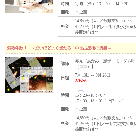
時間
毎週 （
金
） 13 ：10 ～ 14 ：30
回数
全12回
14,850円（4回／分割支払い）×3
料金
41,250円（12回／一括前納支払※
義開始前まで）
紫微斗数Ⅰ ～恐いほどよく当たる！中国占星術の奥義～
赤見（あかみ）淑子 【マダム呼
講師
（ココ）】
7月 13日 ～ 9月 28日
日程
A Week
（
土
）
時間
15：20～16：40／
17：00～18：20（1日2コマ）
回数
全12回
14,850円（4回／分割支払い）×3
料金
41,250円（12回／一括前納支払※
義開始前まで）