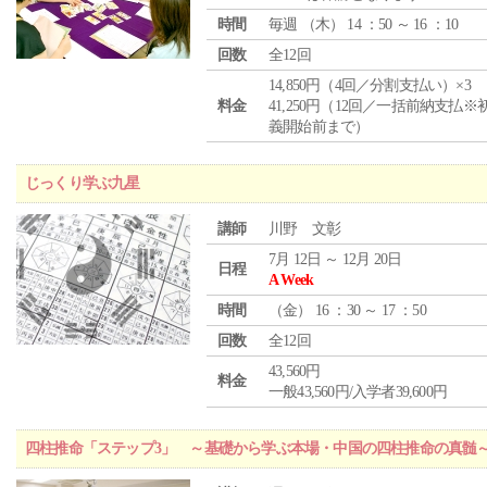
時間
毎週 （
木
） 14 ：50 ～ 16 ：10
回数
全12回
14,850円（4回／分割支払い）×3
料金
41,250円（12回／一括前納支払※
義開始前まで）
じっくり学ぶ九星
講師
川野 文彰
7月 12日 ～ 12月 20日
日程
A Week
時間
（
金
） 16 ：30 ～ 17 ：50
回数
全12回
43,560円
料金
一般43,560円/入学者39,600円
四柱推命「ステップ3」 ～基礎から学ぶ本場・中国の四柱推命の真髄