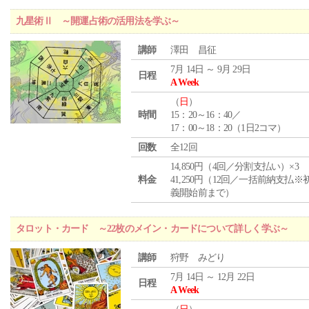
九星術Ⅱ ～開運占術の活用法を学ぶ～
講師
澤田 昌征
7月 14日 ～ 9月 29日
日程
A Week
（
日
）
時間
15：20～16：40／
17：00～18：20（1日2コマ）
回数
全12回
14,850円（4回／分割支払い）×3
料金
41,250円（12回／一括前納支払※
義開始前まで）
タロット・カード ～22枚のメイン・カードについて詳しく学ぶ～
講師
狩野 みどり
7月 14日 ～ 12月 22日
日程
A Week