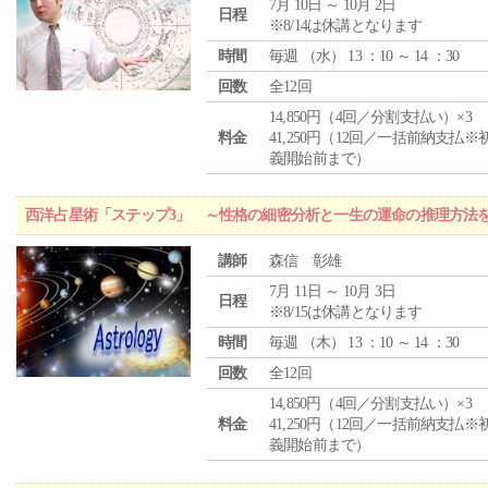
7月 10日 ～ 10月 2日
日程
※8/14は休講となります
時間
毎週 （
水
） 13 ：10 ～ 14 ：30
回数
全12回
14,850円（4回／分割支払い）×3
料金
41,250円（12回／一括前納支払※
義開始前まで）
西洋占星術「ステップ3」 ～性格の細密分析と一生の運命の推理方法
講師
森信 彰雄
7月 11日 ～ 10月 3日
日程
※8/15は休講となります
時間
毎週 （
木
） 13 ：10 ～ 14 ：30
回数
全12回
14,850円（4回／分割支払い）×3
料金
41,250円（12回／一括前納支払※
義開始前まで）