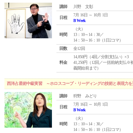
講師
川野 文彰
7月 16日 ～ 10月 1日
日程
B Week
（
火
）
時間
13：10～14：30／
14：50～16：10（1日2コマ）
回数
全12回
14,850円（4回／分割支払い）×3
料金
41,250円（12回／一括前納支払※
義開始前まで）
西洋占星術中級実習 ～ホロスコープ・リーディングの技術と表現力を
講師
狩野 みどり
7月 16日 ～ 10月 1日
日程
B Week
（
火
）
時間
13：10～14：30／
14：50～16：10（1日2コマ）