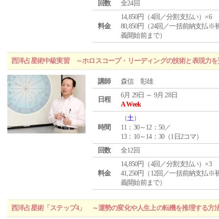
回数
全24回
14,850円（4回／分割支払い）×6
料金
80,850円（24回／一括前納支払※
義開始前まで）
西洋占星術中級実習 ～ホロスコープ・リーディングの技術と表現力を
講師
森信 彰雄
6月 29日 ～ 9月 28日
日程
A Week
（
土
）
時間
11：30～12：50／
13：10～14：30（1日2コマ）
回数
全12回
14,850円（4回／分割支払い）×3
料金
41,250円（12回／一括前納支払※
義開始前まで）
西洋占星術「ステップ4」 ～運勢の変化や人生上の転機を推理する方