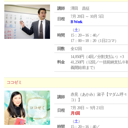
講師
澤田 昌征
7月 20日 ～ 10月 5日
日程
B Week
（
土
）
時間
15：20～16：40／
17：00～18：20（1日2コマ）
回数
全12回
14,850円（4回／分割支払い）×3
料金
41,250円（12回／一括前納支払※
義開始前まで）
ココゼミ
赤見（あかみ）淑子【マダム呼々
講師
コ）】
7月 20日 ～ 9月 21日
日程
月1回
（
土
）
時間
15：20～16：40／