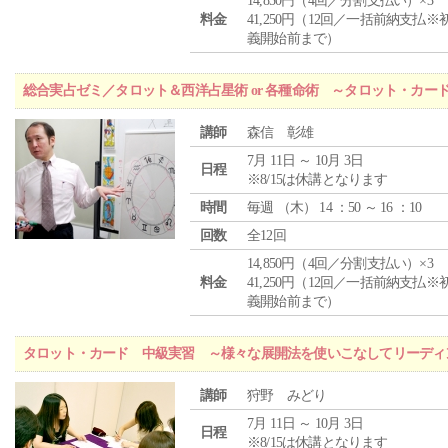
14,850円（4回／分割支払い）×3
料金
41,250円（12回／一括前納支払※
義開始前まで）
総合実占ゼミ／タロット＆西洋占星術 or 各種命術 ～タロット・カ
講師
森信 彰雄
7月 11日 ～ 10月 3日
日程
※8/15は休講となります
時間
毎週 （
木
） 14 ：50 ～ 16 ：10
回数
全12回
14,850円（4回／分割支払い）×3
料金
41,250円（12回／一括前納支払※
義開始前まで）
タロット・カード 中級実習 ～様々な展開法を使いこなしてリーディ
講師
狩野 みどり
7月 11日 ～ 10月 3日
日程
※8/15は休講となります