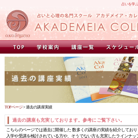
占いを学
TOPページ
>
過去の講座実績
過去の講座も充実しております。参考にご覧下さい。
こちらのページでは過去に開催した 数多くの講座の実績を紹介しており
入学や受講を検討されている方や、そうでない方も充実したラインナッ