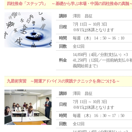
四柱推命「ステップ1」 ～基礎から学ぶ本場・中国の四柱推命の真髄
講師
澤田 昌征
7月 11日 ～ 10月 3日
日程
※8/15は休講となります
時間
毎週 （
木
） 14 ：50 ～ 16 ：10
回数
全12回
14,850円（4回／分割支払い）×3
料金
41,250円（12回／一括前納支払※
義開始前まで）
九星術実習 ～開運アドバイスの実践テクニックを身につける～
講師
澤田 昌征
7月 11日 ～ 10月 3日
日程
※8/15は休講となります
時間
毎週 （
木
） 16 ：30 ～ 17 ：50
回数
全12回