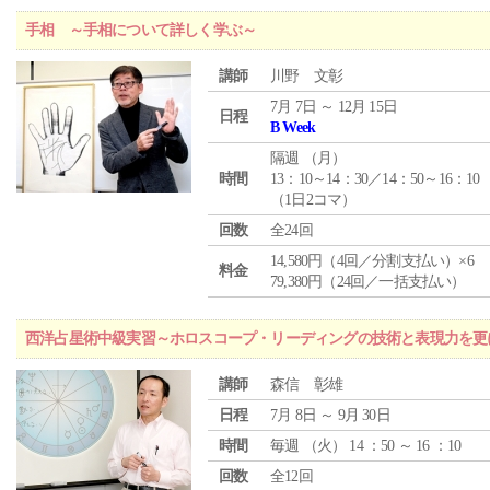
手相 ～手相について詳しく学ぶ～
講師
川野 文彰
7月 7日 ～ 12月 15日
日程
B Week
隔週 （
月
）
時間
13：10～14：30／14：50～16：10
（1日2コマ）
回数
全24回
14,580円（4回／分割支払い）×6
料金
79,380円（24回／一括支払い）
西洋占星術中級実習～ホロスコープ・リーディングの技術と表現力を更
講師
森信 彰雄
日程
7月 8日 ～ 9月 30日
時間
毎週 （
火
） 14 ：50 ～ 16 ：10
回数
全12回