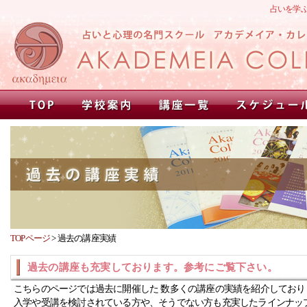
占いを学
TOPページ
>
過去の講座実績
過去の講座も充実しております。参考にご覧下さい。
こちらのページでは過去に開催した 数多くの講座の実績を紹介しており
入学や受講を検討されている方や、そうでない方も充実したラインナッ