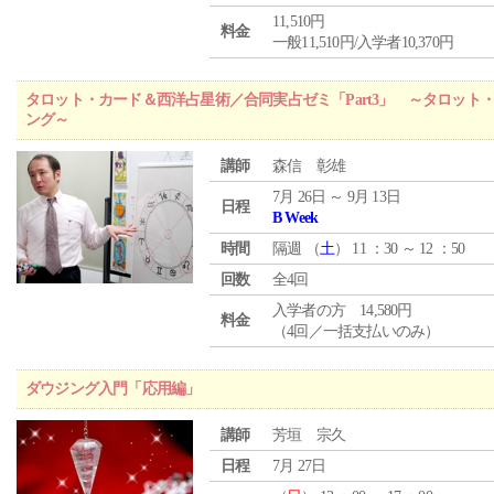
11,510円
料金
一般11,510円/入学者10,370円
タロット・カード＆西洋占星術／合同実占ゼミ「Part3」 ～タロッ
ング～
講師
森信 彰雄
7月 26日 ～ 9月 13日
日程
B Week
時間
隔週 （
土
） 11 ：30 ～ 12 ：50
回数
全4回
入学者の方 14,580円
料金
（4回／一括支払いのみ）
ダウジング入門「応用編」
講師
芳垣 宗久
日程
7月 27日