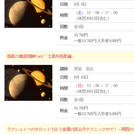
日程
8月 9日
（
土
） 13 ：00 ～ 17 ：00
時間
（休憩20分1回含む）
回数
全1回
10,760円
料金
一般10,760円/入学者9,680円
惑星の徹底理解Part2「土星外惑星編」
講師
芳垣 宗久
日程
8月 10日
（
日
） 13 ：00 ～ 17 ：00
時間
（休憩20分1回含む）
回数
全1回
10,760円
料金
一般10,760円/入学者9,680円
ラクシュミーのタロットで占う金運の読み方テクニックやで！～関西のカ