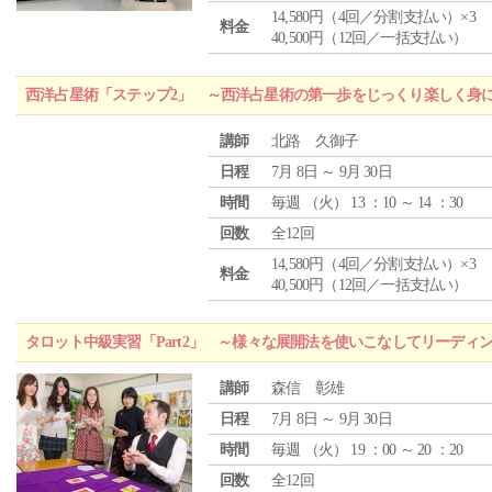
14,580円（4回／分割支払い）×3
料金
40,500円（12回／一括支払い）
西洋占星術「ステップ2」 ～西洋占星術の第一歩をじっくり楽しく身
講師
北路 久御子
日程
7月 8日 ～ 9月 30日
時間
毎週 （
火
） 13 ：10 ～ 14 ：30
回数
全12回
14,580円（4回／分割支払い）×3
料金
40,500円（12回／一括支払い）
タロット中級実習「Part2」 ～様々な展開法を使いこなしてリーディ
講師
森信 彰雄
日程
7月 8日 ～ 9月 30日
時間
毎週 （
火
） 19 ：00 ～ 20 ：20
回数
全12回