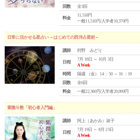
回数
全3回
11,510円
料金
一般11,510円/入学者10,370円
日常に活かせる星占い ～はじめての西洋占星術～
講師
狩野 みどり
7月 18日 ～ 10月 3日
日程
A Week
時間
隔週 （
金
） 14 ：50 ～ 16 ：10
回数
全6回
料金
一般22,360円/入学者20,090円
紫微斗数「初心者入門編」
講師
阿上（あかみ）淑子
7月 19日 ～ 8月 23日
日程
A Week