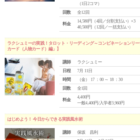
（1日2コマ）
回数
全12回
14,580円（4回／分割支払い）×3
料金
40,500円（12回／一括支払い）
ラクシュミーの実践！タロット・リーディング～コンビネーションリー
カード（人物カード）編」】
講師
ラクシュミー
日程
7月 11日
時間
（
金
） 17 ：00 ～ 18 ：30
回数
全1回
4,400円
料金
一般4,400円/入学者3,960円
はじめよう！ 今日からできる実践風水術
講師
保坂 昌利