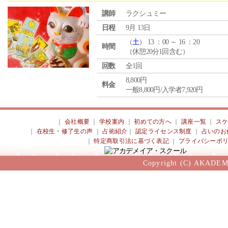
講師
ラクシュミー
日程
9月 13日
（
土
） 13 ：00 ～ 16 ：20
時間
（休憩20分1回含む）
回数
全1回
8,800円
料金
一般8,800円/入学者7,920円
｜
会社概要
｜
学校案内
｜
初めての方へ
｜
講座一覧
｜
ス
｜
在校生・修了生の声
｜
占術紹介
｜
認定ライセンス制度
｜
占いのお
｜
特定商取引法に基づく表記
｜
プライバシーポ
Copyright (C) AKADEM