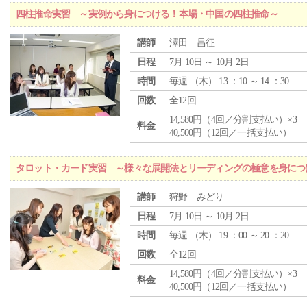
四柱推命実習 ～実例から身につける！本場・中国の四柱推命～
講師
澤田 昌征
日程
7月 10日 ～ 10月 2日
時間
毎週 （
木
） 13 ：10 ～ 14 ：30
回数
全12回
14,580円（4回／分割支払い）×3
料金
40,500円（12回／一括支払い）
タロット・カード実習 ～様々な展開法とリーディングの極意を身につ
講師
狩野 みどり
日程
7月 10日 ～ 10月 2日
時間
毎週 （
木
） 19 ：00 ～ 20 ：20
回数
全12回
14,580円（4回／分割支払い）×3
料金
40,500円（12回／一括支払い）