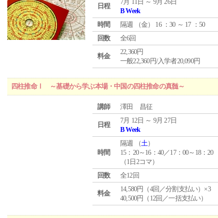
7月 11日 ～ 9月 26日
日程
B Week
時間
隔週 （
金
） 16 ：30 ～ 17 ：50
回数
全6回
22,360円
料金
一般22,360円/入学者20,090円
四柱推命Ⅰ ～基礎から学ぶ本場・中国の四柱推命の真髄～
講師
澤田 昌征
7月 12日 ～ 9月 27日
日程
B Week
隔週 （
土
）
時間
15：20～16：40／17：00～18：20
（1日2コマ）
回数
全12回
14,580円（4回／分割支払い）×3
料金
40,500円（12回／一括支払い）