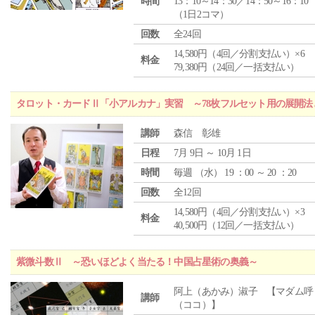
時間
13：10～14：30／14：50～16：10
（1日2コマ）
回数
全24回
14,580円（4回／分割支払い）×6
料金
79,380円（24回／一括支払い）
タロット・カードⅡ「小アルカナ」実習 ～78枚フルセット用の展開
講師
森信 彰雄
日程
7月 9日 ～ 10月 1日
時間
毎週 （
水
） 19 ：00 ～ 20 ：20
回数
全12回
14,580円（4回／分割支払い）×3
料金
40,500円（12回／一括支払い）
紫微斗数Ⅱ ～恐いほどよく当たる！中国占星術の奥義～
阿上（あかみ）淑子 【マダム呼
講師
（ココ）】