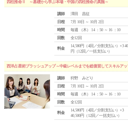
四柱推命Ⅱ ～基礎から学ぶ本場・中国の四柱推命の真髄～
講師
澤田 昌征
日程
7月 10日 ～ 10月 2日
時間
毎週 （
木
） 14 ：50 ～ 16 ：10
回数
全12回
14,580円（4回／分割支払い）×3 40,
料金
円（12回／一括支払い）
西洋占星術ブラッシュアップ～中級レベルまでを総復習してスキルアッ
講師
狩野 みどり
日程
7月 10日 ～ 10月 2日
時間
毎週 （
木
） 14 ：50 ～ 16 ：10
回数
全12回
14,580円（4回／分割支払い）×3
料金
40,500円（12回／一括支払い）