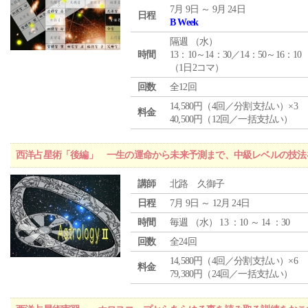
7月 9日 ～ 9月 24日
日程
B Week
隔週 （
水
）
時間
13：10～14：30／14：50～16：10
（1日2コマ）
回数
全12回
14,580円（4回／分割支払い）×3
料金
40,500円（12回／一括支払い）
西洋占星術「後編」 一生の運命から未来予測まで、中級レベルの技法
講師
北路 久御子
日程
7月 9日 ～ 12月 24日
時間
毎週 （
水
） 13 ：10 ～ 14 ：30
回数
全24回
14,580円（4回／分割支払い）×6
料金
79,380円（24回／一括支払い）