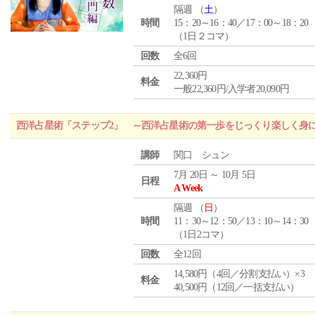
隔週 （
土
）
時間
15：20～16：40／17：00～18：20
（1日２コマ）
回数
全6回
22,360円
料金
一般22,360円/入学者20,090円
西洋占星術「ステップ2」 ～西洋占星術の第一歩をじっくり楽しく身
講師
関口 シュン
7月 20日 ～ 10月 5日
日程
A Week
隔週 （
日
）
時間
11：30～12：50／13：10～14：30
（1日2コマ）
回数
全12回
14,580円（4回／分割支払い）×3
料金
40,500円（12回／一括支払い）