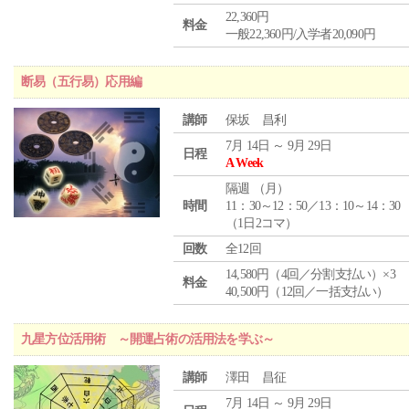
22,360円
料金
一般22,360円/入学者20,090円
断易（五行易）応用編
講師
保坂 昌利
7月 14日 ～ 9月 29日
日程
A Week
隔週 （
月
）
時間
11：30～12：50／13：10～14：30
（1日2コマ）
回数
全12回
14,580円（4回／分割支払い）×3
料金
40,500円（12回／一括支払い）
九星方位活用術 ～開運占術の活用法を学ぶ～
講師
澤田 昌征
7月 14日 ～ 9月 29日