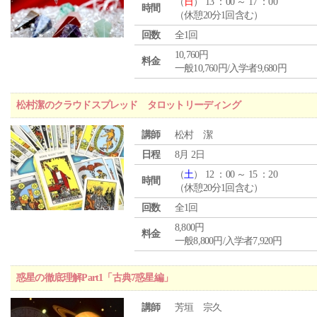
（
日
） 13 ：00 ～ 17 ：00
時間
（休憩20分1回含む）
回数
全1回
10,760円
料金
一般10,760円/入学者9,680円
松村潔のクラウドスプレッド タロットリーディング
講師
松村 潔
日程
8月 2日
（
土
） 12 ：00 ～ 15 ：20
時間
（休憩20分1回含む）
回数
全1回
8,800円
料金
一般8,800円/入学者7,920円
惑星の徹底理解Part1「古典7惑星編」
講師
芳垣 宗久