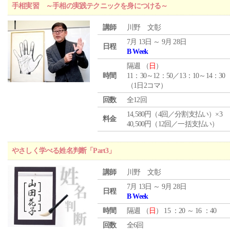
手相実習 ～手相の実践テクニックを身につける～
講師
川野 文彰
7月 13日 ～ 9月 28日
日程
B Week
隔週 （
日
）
時間
11：30～12：50／13：10～14：30
（1日2コマ）
回数
全12回
14,580円（4回／分割支払い）×3
料金
40,500円（12回／一括支払い）
やさしく学べる姓名判断「Part3」
講師
川野 文彰
7月 13日 ～ 9月 28日
日程
B Week
時間
隔週 （
日
） 15 ：20 ～ 16 ：40
回数
全6回