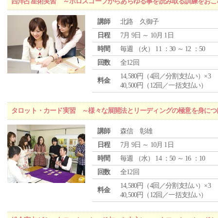
西洋占星術実習 ～ホロスコープからあらゆる事を読み取る訓練をおこ
講師
北路 久御子
日程
7月 9日 ～ 10月 1日
時間
毎週 （
火
） 11 ：30 ～ 12 ：50
回数
全12回
14,580円（4回／分割支払い）×3
料金
40,500円（12回／一括支払い）
タロット・カード実習 ～様々な展開法とリーディングの極意を身につ
講師
森信 彰雄
日程
7月 9日 ～ 10月 1日
時間
毎週 （
水
） 14 ：50 ～ 16 ：10
回数
全12回
14,580円（4回／分割支払い）×3
料金
40,500円（12回／一括支払い）