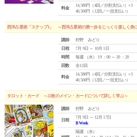
14,580円（4回／分割支払い）×3
料金
40,500円（12回／一括支払い）
西洋占星術「ステップ1」 ～西洋占星術の第一歩をじっくり楽しく身
講師
狩野 みどり
日程
7月 9日 ～ 10月 1日
時間
毎週 （
水
） 19 ：00 ～ 20 ：20
回数
全12回
14,580円（4回／分割支払い）×3
料金
40,500円（12回／一括支払い）
タロット・カード ～22枚のメイン・カードについて詳しく学ぶ～
講師
狩野 みどり
7月 9日 ～ 12月 17日
日程
B Week
隔週 （
水
）