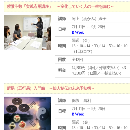
紫微斗数「実践応用講座」 ～変化していく人の一生を読む～
講師
阿上（あかみ）淑子
7月 11日 ～ 9月 26日
日程
B Week
隔週 （
金
）
時間
13：10～14：30／14：50～16：10
（1日2コマ）
回数
全12回
14,580円（4回／分割支払い）×3
料金
40,500円（12回／一括支払い）
断易（五行易）入門編 ～仙人秘伝の未来予知術～
講師
保坂 昌利
7月 11日 ～ 9月 26日
日程
B Week
隔週 （
金
）
時間
13：10～14：30／14：50～16：10