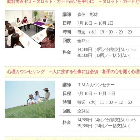
総合実占ゼミ～タロット・カード占いを中心に ～タロット・カードと
講師
森信 彰雄
日程
7月 10日 ～ 10月 2日
時間
毎週 （
木
） 19 ：00 ～ 20 ：20
回数
全12回
14,580円（4回／分割支払い）×3
料金
40,500円（12回／一括支払い）
心理カウンセリング ～人に接する仕事には必須！相手の心を開く心理
講師
ＴＭＡカウンセラー
日程
7月 10日 ～ 12月 25日
時間
毎週 （
木
） 11 ：30 ～ 12 ：50
回数
全24回
14,580円（4回／分割支払い）×6
料金
79,380円（24回／一括支払い）