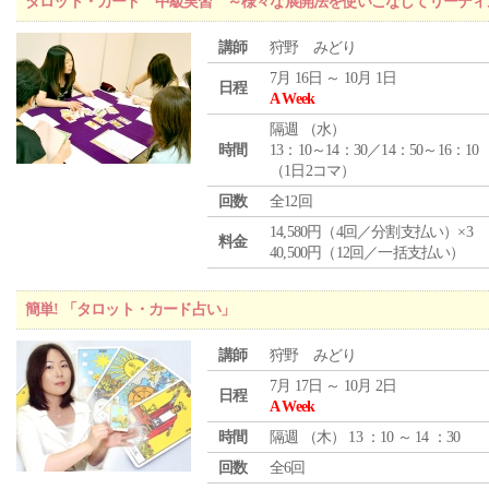
タロット・カード 中級実習 ～様々な展開法を使いこなしてリーディ
講師
狩野 みどり
7月 16日 ～ 10月 1日
日程
A Week
隔週 （
水
）
時間
13：10～14：30／14：50～16：10
（1日2コマ）
回数
全12回
14,580円（4回／分割支払い）×3
料金
40,500円（12回／一括支払い）
簡単! 「タロット・カード占い」
講師
狩野 みどり
7月 17日 ～ 10月 2日
日程
A Week
時間
隔週 （
木
） 13 ：10 ～ 14 ：30
回数
全6回