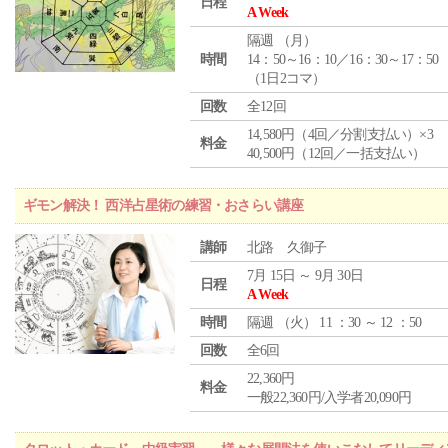
日程
A Week
隔週 （
月
）
時間
14：50～16：10／16：30～17：50
（1日2コマ）
回数
全12回
14,580円（4回／分割支払い）×3
料金
40,500円（12回／一括支払い）
ギモン解決！ 西洋占星術の練習・おさらい講座
講師
北路 久御子
7月 15日 ～ 9月 30日
日程
A Week
時間
隔週 （
火
） 11 ：30 ～ 12 ：50
回数
全6回
22,360円
料金
一般22,360円/入学者20,090円