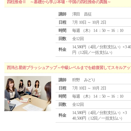
四柱推命Ⅱ ～基礎から学ぶ本場・中国の四柱推命の真髄～
講師
澤田 昌征
日程
7月 10日 ～ 10月 2日
時間
毎週 （
木
） 14 ：50 ～ 16 ：10
回数
全12回
14,580円（4回／分割支払い）×3 40,
料金
円（12回／一括支払い）
西洋占星術ブラッシュアップ～中級レベルまでを総復習してスキルアッ
講師
狩野 みどり
日程
7月 10日 ～ 10月 2日
時間
毎週 （
木
） 14 ：50 ～ 16 ：10
回数
全12回
14,580円（4回／分割支払い）×3
料金
40,500円（12回／一括支払い）