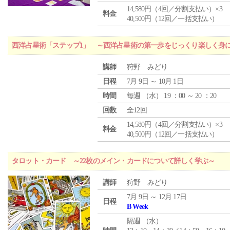
14,580円（4回／分割支払い）×3
料金
40,500円（12回／一括支払い）
西洋占星術「ステップ1」 ～西洋占星術の第一歩をじっくり楽しく身
講師
狩野 みどり
日程
7月 9日 ～ 10月 1日
時間
毎週 （
水
） 19 ：00 ～ 20 ：20
回数
全12回
14,580円（4回／分割支払い）×3
料金
40,500円（12回／一括支払い）
タロット・カード ～22枚のメイン・カードについて詳しく学ぶ～
講師
狩野 みどり
7月 9日 ～ 12月 17日
日程
B Week
隔週 （
水
）