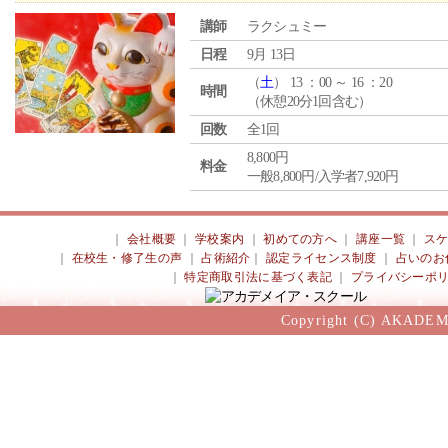
講師
ラクシュミー
日程
9月 13日
（
土
） 13 ：00 ～ 16 ：20
時間
（休憩20分1回含む）
回数
全1回
8,800円
料金
一般8,800円/入学者7,920円
｜
会社概要
｜
学校案内
｜
初めての方へ
｜
講座一覧
｜
ス
｜
在校生・修了生の声
｜
占術紹介
｜
認定ライセンス制度
｜
占いのお
｜
特定商取引法に基づく表記
｜
プライバシーポ
Copyright (C) AKADEM