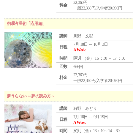
22,360円
料金
一般22,360円/入学者20,090円
宿曜占星術「応用編」
講師
川野 文彰
7月 18日 ～ 10月 3日
日程
A Week
時間
隔週 （
金
） 16 ：30 ～ 17 ：50
回数
全6回
22,360円
料金
一般22,360円/入学者20,090円
夢うらない ～夢の読み方～
講師
狩野 みどり
7月 18日 ～ 9月 19日
日程
A Week
時間
変則（金）13：10～14：30