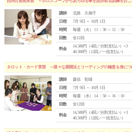
西洋占星術実習 ～ホロスコープからあらゆる事を読み取る訓練をおこ
講師
北路 久御子
日程
7月 9日 ～ 10月 1日
時間
毎週 （
火
） 11 ：30 ～ 12 ：50
回数
全12回
14,580円（4回／分割支払い）×3
料金
40,500円（12回／一括支払い）
タロット・カード実習 ～様々な展開法とリーディングの極意を身につ
講師
森信 彰雄
日程
7月 9日 ～ 10月 1日
時間
毎週 （
水
） 14 ：50 ～ 16 ：10
回数
全12回
14,580円（4回／分割支払い）×3
料金
40,500円（12回／一括支払い）