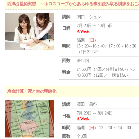
西洋占星術実習 ～ホロスコープからあらゆる事を読み取る訓練をおこ
講師
関口 シュン
7月 20日 ～ 10月 5日
日程
A Week
隔週 （
日
）
時間
15：20～16：40／17：00～18：20
（1日2コマ）
回数
全12回
14,580円（4回／分割支払い）×3
料金
40,500円（12回／一括支払い）
寿命計算・死と生の明瞭化
講師
澤田 昌征
7月 20日 ～ 8月 24日
日程
A Week
時間
隔週 （
日
） 13 ：10 ～ 14 ：30
回数
全3回