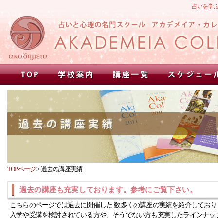
占いを学
TOPページ
>
過去の講座実績
過去の講座も充実しております。参考にご覧下さい。
こちらのページでは過去に開催した 数多くの講座の実績を紹介しており
入学や受講を検討されている方や、そうでない方も充実したラインナッ