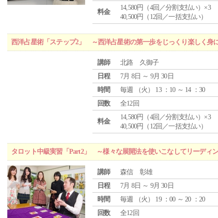
14,580円（4回／分割支払い）×3
料金
40,500円（12回／一括支払い）
西洋占星術「ステップ2」 ～西洋占星術の第一歩をじっくり楽しく身
講師
北路 久御子
日程
7月 8日 ～ 9月 30日
時間
毎週 （
火
） 13 ：10 ～ 14 ：30
回数
全12回
14,580円（4回／分割支払い）×3
料金
40,500円（12回／一括支払い）
タロット中級実習「Part2」 ～様々な展開法を使いこなしてリーディ
講師
森信 彰雄
日程
7月 8日 ～ 9月 30日
時間
毎週 （
火
） 19 ：00 ～ 20 ：20
回数
全12回