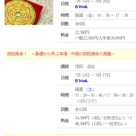
7月 11日 ～ 9月 26日
日程
B Week
時間
隔週 （
金
） 16 ：30 ～ 17 ：50
回数
全6回
22,360円
料金
一般22,360円/入学者20,090円
四柱推命Ⅰ ～基礎から学ぶ本場・中国の四柱推命の真髄～
講師
澤田 昌征
7月 12日 ～ 9月 27日
日程
B Week
隔週 （
土
）
時間
15：20～16：40／17：00～18：20
（1日2コマ）
回数
全12回
14,580円（4回／分割支払い）×3
料金
40,500円（12回／一括支払い）