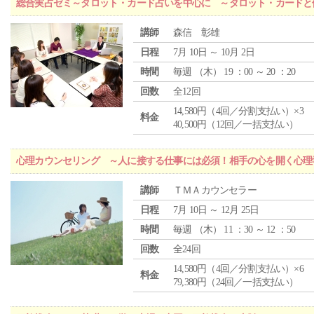
総合実占ゼミ～タロット・カード占いを中心に ～タロット・カードと
講師
森信 彰雄
日程
7月 10日 ～ 10月 2日
時間
毎週 （
木
） 19 ：00 ～ 20 ：20
回数
全12回
14,580円（4回／分割支払い）×3
料金
40,500円（12回／一括支払い）
心理カウンセリング ～人に接する仕事には必須！相手の心を開く心理
講師
ＴＭＡカウンセラー
日程
7月 10日 ～ 12月 25日
時間
毎週 （
木
） 11 ：30 ～ 12 ：50
回数
全24回
14,580円（4回／分割支払い）×6
料金
79,380円（24回／一括支払い）