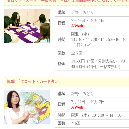
タロット・カード 中級実習 ～様々な展開法を使いこなしてリーディ
講師
狩野 みどり
7月 16日 ～ 10月 1日
日程
A Week
隔週 （
水
）
時間
13：10～14：30／14：50～16：10
（1日2コマ）
回数
全12回
14,580円（4回／分割支払い）×3
料金
40,500円（12回／一括支払い）
簡単! 「タロット・カード占い」
講師
狩野 みどり
7月 17日 ～ 10月 2日
日程
A Week
時間
隔週 （
木
） 13 ：10 ～ 14 ：30
回数
全6回