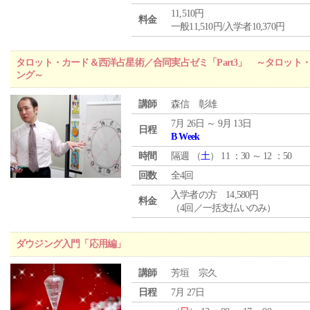
11,510円
料金
一般11,510円/入学者10,370円
タロット・カード＆西洋占星術／合同実占ゼミ「Part3」 ～タロッ
ング～
講師
森信 彰雄
7月 26日 ～ 9月 13日
日程
B Week
時間
隔週 （
土
） 11 ：30 ～ 12 ：50
回数
全4回
入学者の方 14,580円
料金
（4回／一括支払いのみ）
ダウジング入門「応用編」
講師
芳垣 宗久
日程
7月 27日