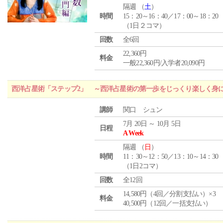
隔週 （
土
）
時間
15：20～16：40／17：00～18：20
（1日２コマ）
回数
全6回
22,360円
料金
一般22,360円/入学者20,090円
西洋占星術「ステップ2」 ～西洋占星術の第一歩をじっくり楽しく身
講師
関口 シュン
7月 20日 ～ 10月 5日
日程
A Week
隔週 （
日
）
時間
11：30～12：50／13：10～14：30
（1日2コマ）
回数
全12回
14,580円（4回／分割支払い）×3
料金
40,500円（12回／一括支払い）