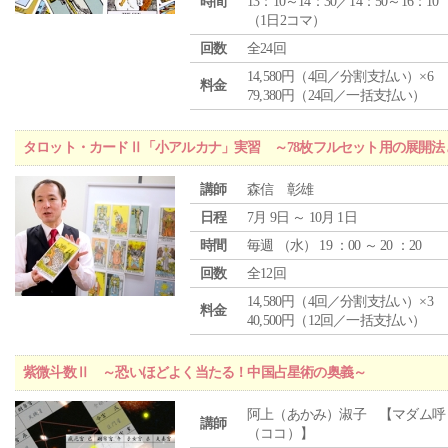
時間
13：10～14：30／14：50～16：10
（1日2コマ）
回数
全24回
14,580円（4回／分割支払い）×6
料金
79,380円（24回／一括支払い）
タロット・カードⅡ「小アルカナ」実習 ～78枚フルセット用の展開
講師
森信 彰雄
日程
7月 9日 ～ 10月 1日
時間
毎週 （
水
） 19 ：00 ～ 20 ：20
回数
全12回
14,580円（4回／分割支払い）×3
料金
40,500円（12回／一括支払い）
紫微斗数Ⅱ ～恐いほどよく当たる！中国占星術の奥義～
阿上（あかみ）淑子 【マダム呼
講師
（ココ）】