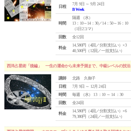
7月 9日 ～ 9月 24日
日程
B Week
隔週 （
水
）
時間
13：10～14：30／14：50～16：10
（1日2コマ）
回数
全12回
14,580円（4回／分割支払い）×3
料金
40,500円（12回／一括支払い）
西洋占星術「後編」 一生の運命から未来予測まで、中級レベルの技法
講師
北路 久御子
日程
7月 9日 ～ 12月 24日
時間
毎週 （
水
） 13 ：10 ～ 14 ：30
回数
全24回
14,580円（4回／分割支払い）×6
料金
79,380円（24回／一括支払い）