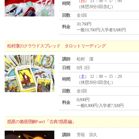
（
日
） 13 ：00 ～ 17 ：00
時間
（休憩20分1回含む）
回数
全1回
10,760円
料金
一般10,760円/入学者9,680円
松村潔のクラウドスプレッド タロットリーディング
講師
松村 潔
日程
8月 2日
（
土
） 12 ：00 ～ 15 ：20
時間
（休憩20分1回含む）
回数
全1回
8,800円
料金
一般8,800円/入学者7,920円
惑星の徹底理解Part1「古典7惑星編」
講師
芳垣 宗久