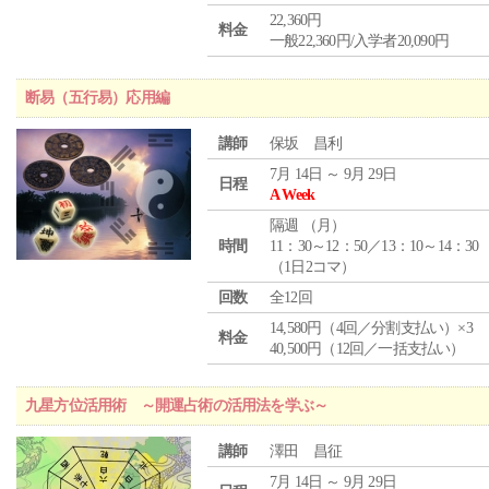
22,360円
料金
一般22,360円/入学者20,090円
断易（五行易）応用編
講師
保坂 昌利
7月 14日 ～ 9月 29日
日程
A Week
隔週 （
月
）
時間
11：30～12：50／13：10～14：30
（1日2コマ）
回数
全12回
14,580円（4回／分割支払い）×3
料金
40,500円（12回／一括支払い）
九星方位活用術 ～開運占術の活用法を学ぶ～
講師
澤田 昌征
7月 14日 ～ 9月 29日