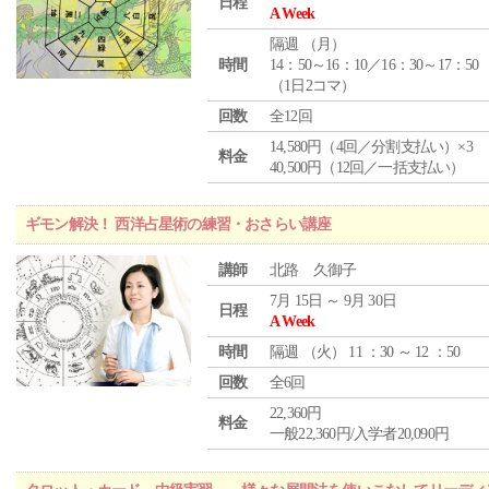
日程
A Week
隔週 （
月
）
時間
14：50～16：10／16：30～17：50
（1日2コマ）
回数
全12回
14,580円（4回／分割支払い）×3
料金
40,500円（12回／一括支払い）
ギモン解決！ 西洋占星術の練習・おさらい講座
講師
北路 久御子
7月 15日 ～ 9月 30日
日程
A Week
時間
隔週 （
火
） 11 ：30 ～ 12 ：50
回数
全6回
22,360円
料金
一般22,360円/入学者20,090円