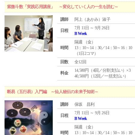
紫微斗数「実践応用講座」 ～変化していく人の一生を読む～
講師
阿上（あかみ）淑子
7月 11日 ～ 9月 26日
日程
B Week
隔週 （
金
）
時間
13：10～14：30／14：50～16：10
（1日2コマ）
回数
全12回
14,580円（4回／分割支払い）×3
料金
40,500円（12回／一括支払い）
断易（五行易）入門編 ～仙人秘伝の未来予知術～
講師
保坂 昌利
7月 11日 ～ 9月 26日
日程
B Week
隔週 （
金
）
時間
13：10～14：30／14：50～16：10