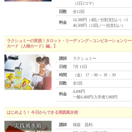
（1日2コマ）
回数
全12回
14,580円（4回／分割支払い）×3
料金
40,500円（12回／一括支払い）
ラクシュミーの実践！タロット・リーディング～コンビネーションリー
カード（人物カード）編」】
講師
ラクシュミー
日程
7月 11日
時間
（
金
） 17 ：00 ～ 18 ：30
回数
全1回
4,400円
料金
一般4,400円/入学者3,960円
はじめよう！ 今日からできる実践風水術
講師
保坂 昌利