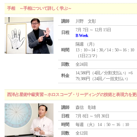
手相 ～手相について詳しく学ぶ～
講師
川野 文彰
7月 7日 ～ 12月 15日
日程
B Week
隔週 （
月
）
時間
13：10～14：30／14：50～16：10
（1日2コマ）
回数
全24回
14,580円（4回／分割支払い）×6
料金
79,380円（24回／一括支払い）
西洋占星術中級実習～ホロスコープ・リーディングの技術と表現力を更
講師
森信 彰雄
日程
7月 8日 ～ 9月 30日
時間
毎週 （
火
） 14 ：50 ～ 16 ：10
回数
全12回