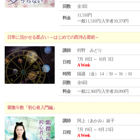
回数
全3回
11,510円
料金
一般11,510円/入学者10,370円
日常に活かせる星占い ～はじめての西洋占星術～
講師
狩野 みどり
7月 18日 ～ 10月 3日
日程
A Week
時間
隔週 （
金
） 14 ：50 ～ 16 ：10
回数
全6回
料金
一般22,360円/入学者20,090円
紫微斗数「初心者入門編」
講師
阿上（あかみ）淑子
7月 19日 ～ 8月 23日
日程
A Week