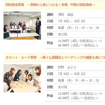
四柱推命実習 ～実例から身につける！本場・中国の四柱推命～
講師
澤田 昌征
日程
7月 10日 ～ 10月 2日
時間
毎週 （
木
） 13 ：10 ～ 14 ：30
回数
全12回
14,580円（4回／分割支払い）×3
料金
40,500円（12回／一括支払い）
タロット・カード実習 ～様々な展開法とリーディングの極意を身につ
講師
狩野 みどり
日程
7月 10日 ～ 10月 2日
時間
毎週 （
木
） 19 ：00 ～ 20 ：20
回数
全12回
14,580円（4回／分割支払い）×3
料金
40,500円（12回／一括支払い）