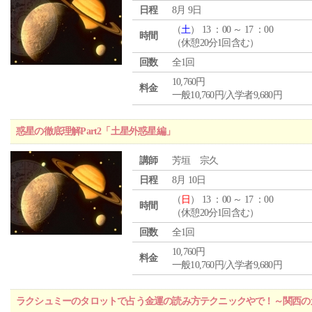
日程
8月 9日
（
土
） 13 ：00 ～ 17 ：00
時間
（休憩20分1回含む）
回数
全1回
10,760円
料金
一般10,760円/入学者9,680円
惑星の徹底理解Part2「土星外惑星編」
講師
芳垣 宗久
日程
8月 10日
（
日
） 13 ：00 ～ 17 ：00
時間
（休憩20分1回含む）
回数
全1回
10,760円
料金
一般10,760円/入学者9,680円
ラクシュミーのタロットで占う金運の読み方テクニックやで！～関西のカ