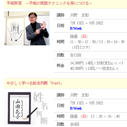
手相実習 ～手相の実践テクニックを身につける～
講師
川野 文彰
7月 13日 ～ 9月 28日
日程
B Week
隔週 （
日
）
時間
11：30～12：50／13：10～14：30
（1日2コマ）
回数
全12回
14,580円（4回／分割支払い）×3
料金
40,500円（12回／一括支払い）
やさしく学べる姓名判断「Part3」
講師
川野 文彰
7月 13日 ～ 9月 28日
日程
B Week
時間
隔週 （
日
） 15 ：20 ～ 16 ：40
回数
全6回