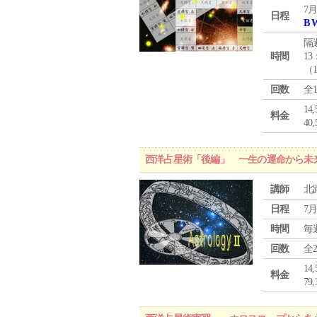
7月
日程
B 
隔
時間
13
（
回数
全
1
料金
4
西洋占星術「後編」 一生の運命から未
講師
北
日程
7月
時間
毎
回数
全
1
料金
7