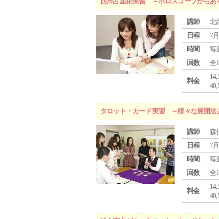
西洋占星術実習 ～ホロスコープからあ
講師
北
日程
7月
時間
毎
回数
全
1
料金
4
タロット・カード実習 ～様々な展開法
講師
森
日程
7月
時間
毎
回数
全
1
料金
4