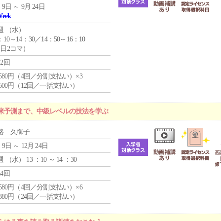
 9日 ～ 9月 24日
Week
週 （
水
）
：10～14：30／14：50～16：10
1日2コマ）
12回
4,580円（4回／分割支払い）×3
0,500円（12回／一括支払い）
来予測まで、中級レベルの技法を学ぶ
路 久御子
 9日 ～ 12月 24日
週 （
水
） 13 ：10 ～ 14 ：30
24回
4,580円（4回／分割支払い）×6
9,380円（24回／一括支払い）