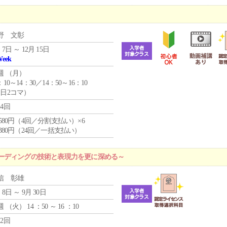
野 文彰
 7日 ～ 12月 15日
Week
週 （
月
）
：10～14：30／14：50～16：10
1日2コマ）
24回
4,580円（4回／分割支払い）×6
9,380円（24回／一括支払い）
ーディングの技術と表現力を更に深める～
信 彰雄
 8日 ～ 9月 30日
週 （
火
） 14 ：50 ～ 16 ：10
12回