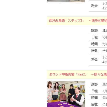
1
料金
4
西洋占星術「ステップ2」 ～西洋占星
講師
北
日程
7月
時間
毎
回数
全
1
料金
4
タロット中級実習「Part2」 ～様々
講師
森
日程
7月
時間
毎
回数
全