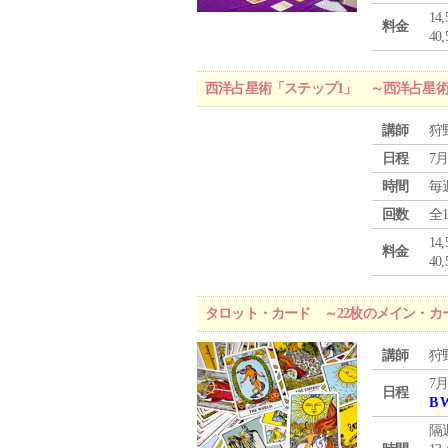
1
料金
4
西洋占星術「ステップ1」 ～西洋占星
講師
狩
日程
7月
時間
毎
回数
全
1
料金
4
タロット・カード ～22枚のメイン・カ
講師
狩
7月
日程
B 
隔