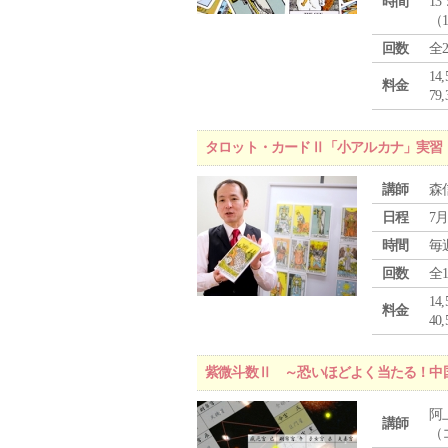
時間
13
（
回数
全
1
料金
7
タロット・カードⅡ「小アルカナ」実習
講師
森
日程
7月
時間
毎
回数
全
1
料金
4
紫微斗数Ⅱ ～恐いほどよく当たる！中
阿
講師
（