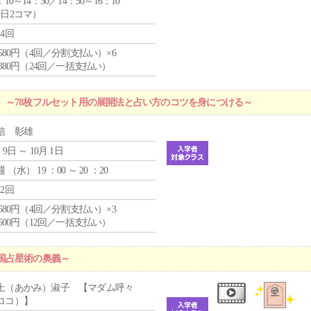
：10～14：30／14：50～16：10
1日2コマ）
24回
4,580円（4回／分割支払い）×6
9,380円（24回／一括支払い）
 ～78枚フルセット用の展開法と占い方のコツを身につける～
信 彰雄
 9日 ～ 10月 1日
週 （
水
） 19 ：00 ～ 20 ：20
12回
4,580円（4回／分割支払い）×3
0,500円（12回／一括支払い）
国占星術の奥義～
上（あかみ）淑子 【マダム呼々
ココ）】