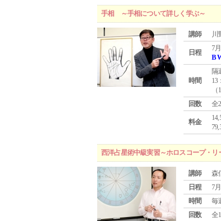
手相 ～手相について詳しく学ぶ～
講師
川
7月
日程
B 
隔
時間
13
（
回数
全
1
料金
7
西洋占星術中級実習～ホロスコープ・リ
講師
森
日程
7月
時間
毎
回数
全