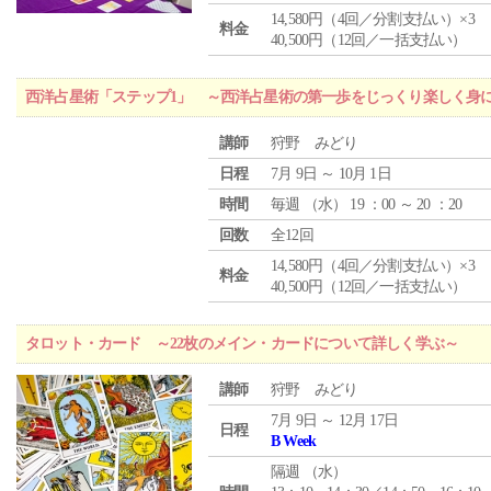
14,580円（4回／分割支払い）×3
料金
40,500円（12回／一括支払い）
西洋占星術「ステップ1」 ～西洋占星術の第一歩をじっくり楽しく身
講師
狩野 みどり
日程
7月 9日 ～ 10月 1日
時間
毎週 （
水
） 19 ：00 ～ 20 ：20
回数
全12回
14,580円（4回／分割支払い）×3
料金
40,500円（12回／一括支払い）
タロット・カード ～22枚のメイン・カードについて詳しく学ぶ～
講師
狩野 みどり
7月 9日 ～ 12月 17日
日程
B Week
隔週 （
水
）