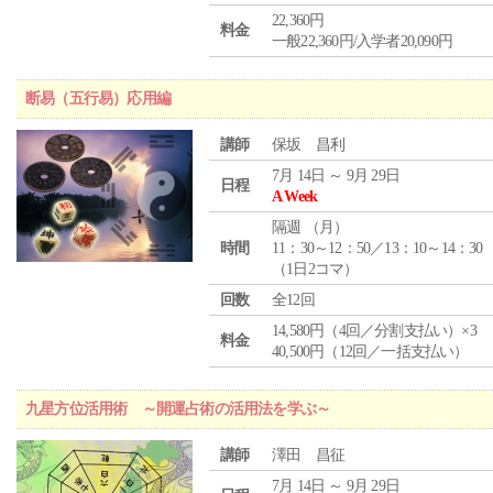
22,360円
料金
一般22,360円/入学者20,090円
断易（五行易）応用編
講師
保坂 昌利
7月 14日 ～ 9月 29日
日程
A Week
隔週 （
月
）
時間
11：30～12：50／13：10～14：30
（1日2コマ）
回数
全12回
14,580円（4回／分割支払い）×3
料金
40,500円（12回／一括支払い）
九星方位活用術 ～開運占術の活用法を学ぶ～
講師
澤田 昌征
7月 14日 ～ 9月 29日