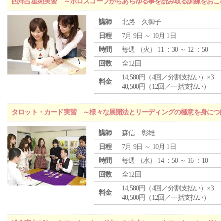
西洋占星術実習 ～ホロスコープからあらゆる事を読み取る訓練をおこ
講師
北路 久御子
日程
7月 9日 ～ 10月 1日
時間
毎週 （
火
） 11 ：30 ～ 12 ：50
回数
全12回
14,580円（4回／分割支払い）×3
料金
40,500円（12回／一括支払い）
タロット・カード実習 ～様々な展開法とリーディングの極意を身につ
講師
森信 彰雄
日程
7月 9日 ～ 10月 1日
時間
毎週 （
水
） 14 ：50 ～ 16 ：10
回数
全12回
14,580円（4回／分割支払い）×3
料金
40,500円（12回／一括支払い）