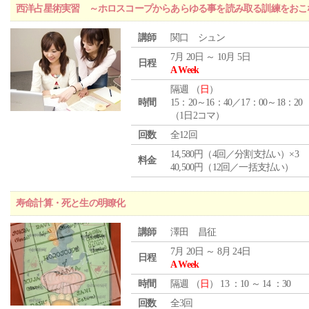
西洋占星術実習 ～ホロスコープからあらゆる事を読み取る訓練をおこ
講師
関口 シュン
7月 20日 ～ 10月 5日
日程
A Week
隔週 （
日
）
時間
15：20～16：40／17：00～18：20
（1日2コマ）
回数
全12回
14,580円（4回／分割支払い）×3
料金
40,500円（12回／一括支払い）
寿命計算・死と生の明瞭化
講師
澤田 昌征
7月 20日 ～ 8月 24日
日程
A Week
時間
隔週 （
日
） 13 ：10 ～ 14 ：30
回数
全3回