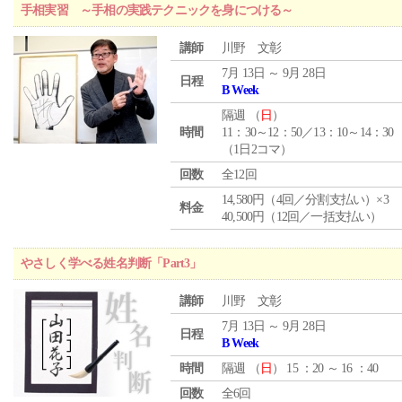
手相実習 ～手相の実践テクニックを身につける～
講師
川野 文彰
7月 13日 ～ 9月 28日
日程
B Week
隔週 （
日
）
時間
11：30～12：50／13：10～14：30
（1日2コマ）
回数
全12回
14,580円（4回／分割支払い）×3
料金
40,500円（12回／一括支払い）
やさしく学べる姓名判断「Part3」
講師
川野 文彰
7月 13日 ～ 9月 28日
日程
B Week
時間
隔週 （
日
） 15 ：20 ～ 16 ：40
回数
全6回