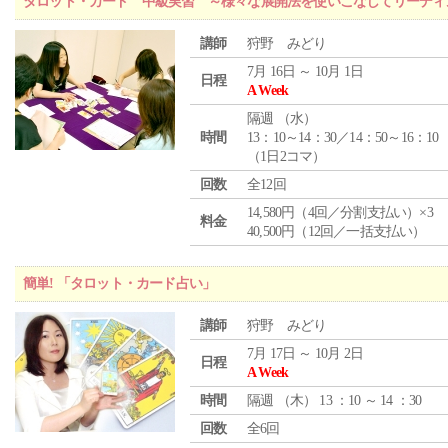
タロット・カード 中級実習 ～様々な展開法を使いこなしてリーディ
講師
狩野 みどり
7月 16日 ～ 10月 1日
日程
A Week
隔週 （
水
）
時間
13：10～14：30／14：50～16：10
（1日2コマ）
回数
全12回
14,580円（4回／分割支払い）×3
料金
40,500円（12回／一括支払い）
簡単! 「タロット・カード占い」
講師
狩野 みどり
7月 17日 ～ 10月 2日
日程
A Week
時間
隔週 （
木
） 13 ：10 ～ 14 ：30
回数
全6回