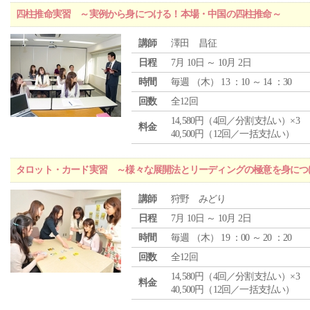
四柱推命実習 ～実例から身につける！本場・中国の四柱推命～
講師
澤田 昌征
日程
7月 10日 ～ 10月 2日
時間
毎週 （
木
） 13 ：10 ～ 14 ：30
回数
全12回
14,580円（4回／分割支払い）×3
料金
40,500円（12回／一括支払い）
タロット・カード実習 ～様々な展開法とリーディングの極意を身につ
講師
狩野 みどり
日程
7月 10日 ～ 10月 2日
時間
毎週 （
木
） 19 ：00 ～ 20 ：20
回数
全12回
14,580円（4回／分割支払い）×3
料金
40,500円（12回／一括支払い）