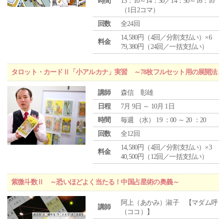
時間
13：10～14：30／14：50～16：10
（1日2コマ）
回数
全24回
14,580円（4回／分割支払い）×6
料金
79,380円（24回／一括支払い）
タロット・カードⅡ「小アルカナ」実習 ～78枚フルセット用の展開
講師
森信 彰雄
日程
7月 9日 ～ 10月 1日
時間
毎週 （
水
） 19 ：00 ～ 20 ：20
回数
全12回
14,580円（4回／分割支払い）×3
料金
40,500円（12回／一括支払い）
紫微斗数Ⅱ ～恐いほどよく当たる！中国占星術の奥義～
阿上（あかみ）淑子 【マダム呼
講師
（ココ）】