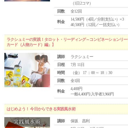
（1日2コマ）
回数
全12回
14,580円（4回／分割支払い）×3
料金
40,500円（12回／一括支払い）
ラクシュミーの実践！タロット・リーディング～コンビネーションリー
カード（人物カード）編」】
講師
ラクシュミー
日程
7月 11日
時間
（
金
） 17 ：00 ～ 18 ：30
回数
全1回
4,400円
料金
一般4,400円/入学者3,960円
はじめよう！ 今日からできる実践風水術
講師
保坂 昌利