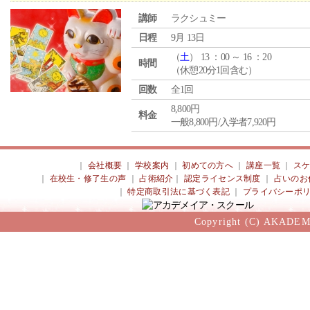
講師
ラクシュミー
日程
9月 13日
（
土
） 13 ：00 ～ 16 ：20
時間
（休憩20分1回含む）
回数
全1回
8,800円
料金
一般8,800円/入学者7,920円
｜
会社概要
｜
学校案内
｜
初めての方へ
｜
講座一覧
｜
ス
｜
在校生・修了生の声
｜
占術紹介
｜
認定ライセンス制度
｜
占いのお
｜
特定商取引法に基づく表記
｜
プライバシーポ
Copyright (C) AKADEM