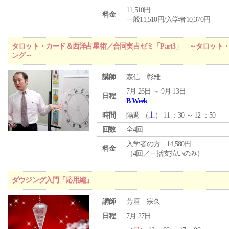
11,510円
料金
一般11,510円/入学者10,370円
タロット・カード＆西洋占星術／合同実占ゼミ「Part3」 ～タロッ
ング～
講師
森信 彰雄
7月 26日 ～ 9月 13日
日程
B Week
時間
隔週 （
土
） 11 ：30 ～ 12 ：50
回数
全4回
入学者の方 14,580円
料金
（4回／一括支払いのみ）
ダウジング入門「応用編」
講師
芳垣 宗久
日程
7月 27日