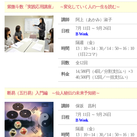
紫微斗数「実践応用講座」 ～変化していく人の一生を読む～
講師
阿上（あかみ）淑子
7月 11日 ～ 9月 26日
日程
B Week
隔週 （
金
）
時間
13：10～14：30／14：50～16：10
（1日2コマ）
回数
全12回
14,580円（4回／分割支払い）×3
料金
40,500円（12回／一括支払い）
断易（五行易）入門編 ～仙人秘伝の未来予知術～
講師
保坂 昌利
7月 11日 ～ 9月 26日
日程
B Week
隔週 （
金
）
時間
13：10～14：30／14：50～16：10