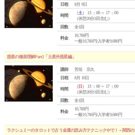
日程
8月 9日
（
土
） 13 ：00 ～ 17 ：00
時間
（休憩20分1回含む）
回数
全1回
10,760円
料金
一般10,760円/入学者9,680円
惑星の徹底理解Part2「土星外惑星編」
講師
芳垣 宗久
日程
8月 10日
（
日
） 13 ：00 ～ 17 ：00
時間
（休憩20分1回含む）
回数
全1回
10,760円
料金
一般10,760円/入学者9,680円
ラクシュミーのタロットで占う金運の読み方テクニックやで！～関西のカ