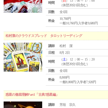
（
日
） 13 ：00 ～ 17 ：00
時間
（休憩20分1回含む）
回数
全1回
10,760円
料金
一般10,760円/入学者9,680円
松村潔のクラウドスプレッド タロットリーディング
講師
松村 潔
日程
8月 2日
（
土
） 12 ：00 ～ 15 ：20
時間
（休憩20分1回含む）
回数
全1回
8,800円
料金
一般8,800円/入学者7,920円
惑星の徹底理解Part1「古典7惑星編」
講師
芳垣 宗久