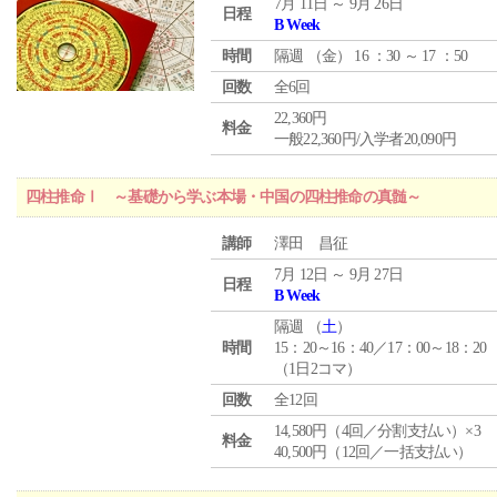
7月 11日 ～ 9月 26日
日程
B Week
時間
隔週 （
金
） 16 ：30 ～ 17 ：50
回数
全6回
22,360円
料金
一般22,360円/入学者20,090円
四柱推命Ⅰ ～基礎から学ぶ本場・中国の四柱推命の真髄～
講師
澤田 昌征
7月 12日 ～ 9月 27日
日程
B Week
隔週 （
土
）
時間
15：20～16：40／17：00～18：20
（1日2コマ）
回数
全12回
14,580円（4回／分割支払い）×3
料金
40,500円（12回／一括支払い）