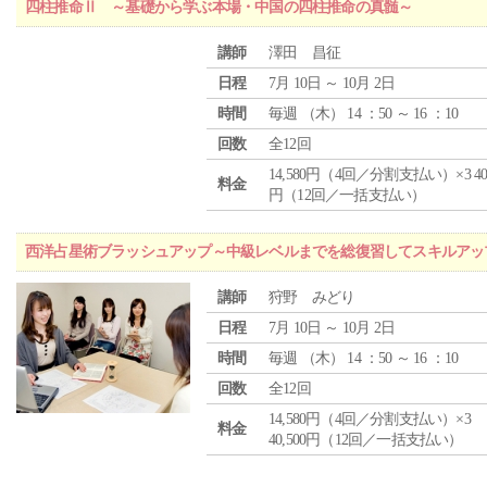
四柱推命Ⅱ ～基礎から学ぶ本場・中国の四柱推命の真髄～
講師
澤田 昌征
日程
7月 10日 ～ 10月 2日
時間
毎週 （
木
） 14 ：50 ～ 16 ：10
回数
全12回
14,580円（4回／分割支払い）×3 40,
料金
円（12回／一括支払い）
西洋占星術ブラッシュアップ～中級レベルまでを総復習してスキルアッ
講師
狩野 みどり
日程
7月 10日 ～ 10月 2日
時間
毎週 （
木
） 14 ：50 ～ 16 ：10
回数
全12回
14,580円（4回／分割支払い）×3
料金
40,500円（12回／一括支払い）