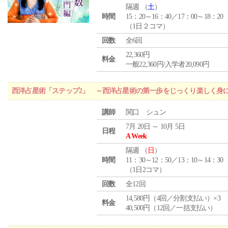
隔週 （
土
）
時間
15：20～16：40／17：00～18：20
（1日２コマ）
回数
全6回
22,360円
料金
一般22,360円/入学者20,090円
西洋占星術「ステップ2」 ～西洋占星術の第一歩をじっくり楽しく身
講師
関口 シュン
7月 20日 ～ 10月 5日
日程
A Week
隔週 （
日
）
時間
11：30～12：50／13：10～14：30
（1日2コマ）
回数
全12回
14,580円（4回／分割支払い）×3
料金
40,500円（12回／一括支払い）