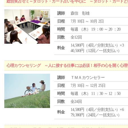
総合実占ゼミ～タロット・カード占いを中心に ～タロット・カードと
講師
森信 彰雄
日程
7月 10日 ～ 10月 2日
時間
毎週 （
木
） 19 ：00 ～ 20 ：20
回数
全12回
14,580円（4回／分割支払い）×3
料金
40,500円（12回／一括支払い）
心理カウンセリング ～人に接する仕事には必須！相手の心を開く心理
講師
ＴＭＡカウンセラー
日程
7月 10日 ～ 12月 25日
時間
毎週 （
木
） 11 ：30 ～ 12 ：50
回数
全24回
14,580円（4回／分割支払い）×6
料金
79,380円（24回／一括支払い）