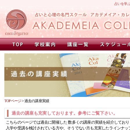
占いを学
TOPページ
>
過去の講座実績
過去の講座も充実しております。参考にご覧下さい。
こちらのページでは過去に開催した 数多くの講座の実績を紹介しており
入学や受講を検討されている方や、そうでない方も充実したラインナッ