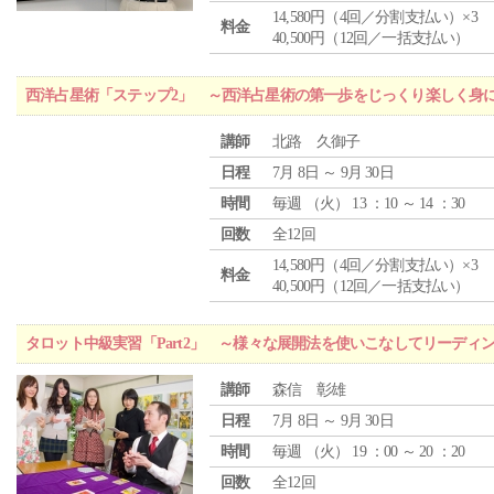
14,580円（4回／分割支払い）×3
料金
40,500円（12回／一括支払い）
西洋占星術「ステップ2」 ～西洋占星術の第一歩をじっくり楽しく身
講師
北路 久御子
日程
7月 8日 ～ 9月 30日
時間
毎週 （
火
） 13 ：10 ～ 14 ：30
回数
全12回
14,580円（4回／分割支払い）×3
料金
40,500円（12回／一括支払い）
タロット中級実習「Part2」 ～様々な展開法を使いこなしてリーディ
講師
森信 彰雄
日程
7月 8日 ～ 9月 30日
時間
毎週 （
火
） 19 ：00 ～ 20 ：20
回数
全12回