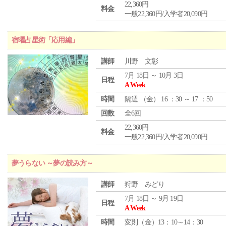
22,360円
料金
一般22,360円/入学者20,090円
宿曜占星術「応用編」
講師
川野 文彰
7月 18日 ～ 10月 3日
日程
A Week
時間
隔週 （
金
） 16 ：30 ～ 17 ：50
回数
全6回
22,360円
料金
一般22,360円/入学者20,090円
夢うらない ～夢の読み方～
講師
狩野 みどり
7月 18日 ～ 9月 19日
日程
A Week
時間
変則（金）13：10～14：30