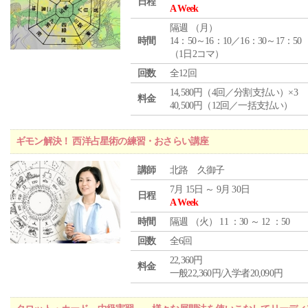
日程
A Week
隔週 （
月
）
時間
14：50～16：10／16：30～17：50
（1日2コマ）
回数
全12回
14,580円（4回／分割支払い）×3
料金
40,500円（12回／一括支払い）
ギモン解決！ 西洋占星術の練習・おさらい講座
講師
北路 久御子
7月 15日 ～ 9月 30日
日程
A Week
時間
隔週 （
火
） 11 ：30 ～ 12 ：50
回数
全6回
22,360円
料金
一般22,360円/入学者20,090円