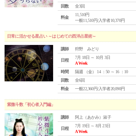
回数
全3回
11,510円
料金
一般11,510円/入学者10,370円
日常に活かせる星占い ～はじめての西洋占星術～
講師
狩野 みどり
7月 18日 ～ 10月 3日
日程
A Week
時間
隔週 （
金
） 14 ：50 ～ 16 ：10
回数
全6回
料金
一般22,360円/入学者20,090円
紫微斗数「初心者入門編」
講師
阿上（あかみ）淑子
7月 19日 ～ 8月 23日
日程
A Week