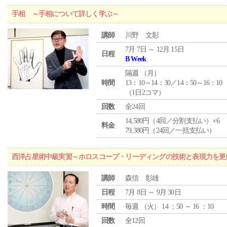
手相 ～手相について詳しく学ぶ～
講師
川野 文彰
7月 7日 ～ 12月 15日
日程
B Week
隔週 （
月
）
時間
13：10～14：30／14：50～16：10
（1日2コマ）
回数
全24回
14,580円（4回／分割支払い）×6
料金
79,380円（24回／一括支払い）
西洋占星術中級実習～ホロスコープ・リーディングの技術と表現力を更
講師
森信 彰雄
日程
7月 8日 ～ 9月 30日
時間
毎週 （
火
） 14 ：50 ～ 16 ：10
回数
全12回