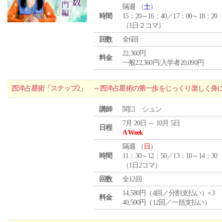
隔週 （
土
）
時間
15：20～16：40／17：00～18：20
（1日２コマ）
回数
全6回
22,360円
料金
一般22,360円/入学者20,090円
西洋占星術「ステップ2」 ～西洋占星術の第一歩をじっくり楽しく身
講師
関口 シュン
7月 20日 ～ 10月 5日
日程
A Week
隔週 （
日
）
時間
11：30～12：50／13：10～14：30
（1日2コマ）
回数
全12回
14,580円（4回／分割支払い）×3
料金
40,500円（12回／一括支払い）