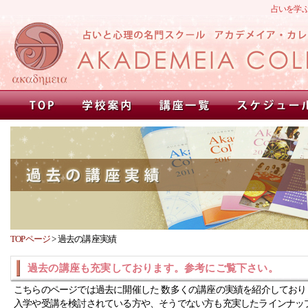
占いを学
TOPページ
>
過去の講座実績
過去の講座も充実しております。参考にご覧下さい。
こちらのページでは過去に開催した 数多くの講座の実績を紹介しており
入学や受講を検討されている方や、そうでない方も充実したラインナッ