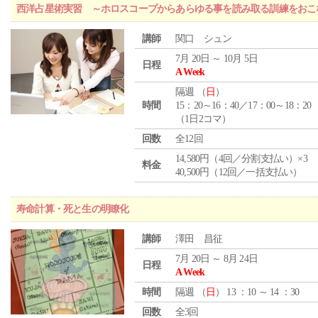
西洋占星術実習 ～ホロスコープからあらゆる事を読み取る訓練をおこ
講師
関口 シュン
7月 20日 ～ 10月 5日
日程
A Week
隔週 （
日
）
時間
15：20～16：40／17：00～18：20
（1日2コマ）
回数
全12回
14,580円（4回／分割支払い）×3
料金
40,500円（12回／一括支払い）
寿命計算・死と生の明瞭化
講師
澤田 昌征
7月 20日 ～ 8月 24日
日程
A Week
時間
隔週 （
日
） 13 ：10 ～ 14 ：30
回数
全3回