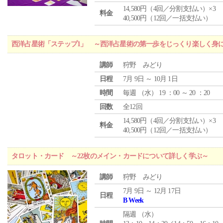
14,580円（4回／分割支払い）×3
料金
40,500円（12回／一括支払い）
西洋占星術「ステップ1」 ～西洋占星術の第一歩をじっくり楽しく身
講師
狩野 みどり
日程
7月 9日 ～ 10月 1日
時間
毎週 （
水
） 19 ：00 ～ 20 ：20
回数
全12回
14,580円（4回／分割支払い）×3
料金
40,500円（12回／一括支払い）
タロット・カード ～22枚のメイン・カードについて詳しく学ぶ～
講師
狩野 みどり
7月 9日 ～ 12月 17日
日程
B Week
隔週 （
水
）