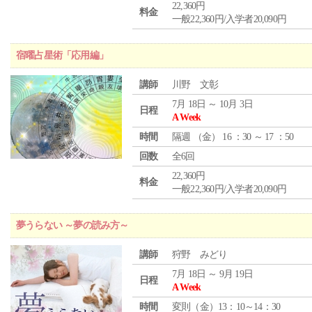
22,360円
料金
一般22,360円/入学者20,090円
宿曜占星術「応用編」
講師
川野 文彰
7月 18日 ～ 10月 3日
日程
A Week
時間
隔週 （
金
） 16 ：30 ～ 17 ：50
回数
全6回
22,360円
料金
一般22,360円/入学者20,090円
夢うらない ～夢の読み方～
講師
狩野 みどり
7月 18日 ～ 9月 19日
日程
A Week
時間
変則（金）13：10～14：30