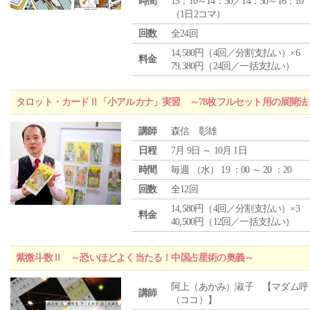
時間
13：10～14：30／14：50～16：10
（1日2コマ）
回数
全24回
14,580円（4回／分割支払い）×6
料金
79,380円（24回／一括支払い）
タロット・カードⅡ「小アルカナ」実習 ～78枚フルセット用の展開
講師
森信 彰雄
日程
7月 9日 ～ 10月 1日
時間
毎週 （
水
） 19 ：00 ～ 20 ：20
回数
全12回
14,580円（4回／分割支払い）×3
料金
40,500円（12回／一括支払い）
紫微斗数Ⅱ ～恐いほどよく当たる！中国占星術の奥義～
阿上（あかみ）淑子 【マダム呼
講師
（ココ）】