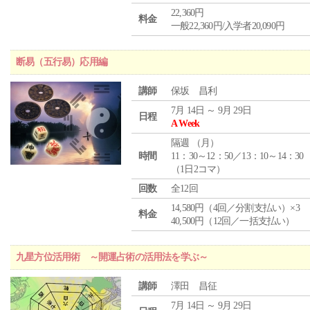
22,360円
料金
一般22,360円/入学者20,090円
断易（五行易）応用編
講師
保坂 昌利
7月 14日 ～ 9月 29日
日程
A Week
隔週 （
月
）
時間
11：30～12：50／13：10～14：30
（1日2コマ）
回数
全12回
14,580円（4回／分割支払い）×3
料金
40,500円（12回／一括支払い）
九星方位活用術 ～開運占術の活用法を学ぶ～
講師
澤田 昌征
7月 14日 ～ 9月 29日