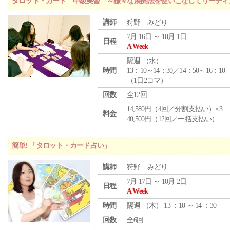
タロット・カード 中級実習 ～様々な展開法を使いこなしてリーディ
講師
狩野 みどり
7月 16日 ～ 10月 1日
日程
A Week
隔週 （
水
）
時間
13：10～14：30／14：50～16：10
（1日2コマ）
回数
全12回
14,580円（4回／分割支払い）×3
料金
40,500円（12回／一括支払い）
簡単! 「タロット・カード占い」
講師
狩野 みどり
7月 17日 ～ 10月 2日
日程
A Week
時間
隔週 （
木
） 13 ：10 ～ 14 ：30
回数
全6回