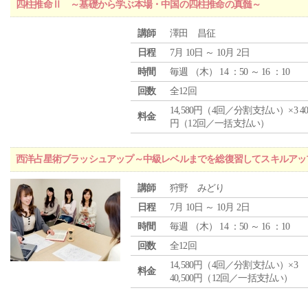
四柱推命Ⅱ ～基礎から学ぶ本場・中国の四柱推命の真髄～
講師
澤田 昌征
日程
7月 10日 ～ 10月 2日
時間
毎週 （
木
） 14 ：50 ～ 16 ：10
回数
全12回
14,580円（4回／分割支払い）×3 40,
料金
円（12回／一括支払い）
西洋占星術ブラッシュアップ～中級レベルまでを総復習してスキルアッ
講師
狩野 みどり
日程
7月 10日 ～ 10月 2日
時間
毎週 （
木
） 14 ：50 ～ 16 ：10
回数
全12回
14,580円（4回／分割支払い）×3
料金
40,500円（12回／一括支払い）