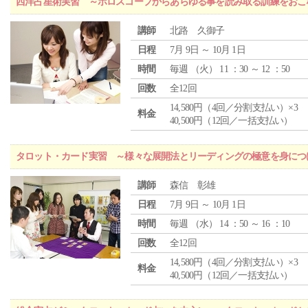
西洋占星術実習 ～ホロスコープからあらゆる事を読み取る訓練をおこ
講師
北路 久御子
日程
7月 9日 ～ 10月 1日
時間
毎週 （
火
） 11 ：30 ～ 12 ：50
回数
全12回
14,580円（4回／分割支払い）×3
料金
40,500円（12回／一括支払い）
タロット・カード実習 ～様々な展開法とリーディングの極意を身につ
講師
森信 彰雄
日程
7月 9日 ～ 10月 1日
時間
毎週 （
水
） 14 ：50 ～ 16 ：10
回数
全12回
14,580円（4回／分割支払い）×3
料金
40,500円（12回／一括支払い）