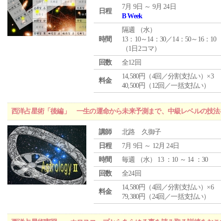
7月 9日 ～ 9月 24日
日程
B Week
隔週 （
水
）
時間
13：10～14：30／14：50～16：10
（1日2コマ）
回数
全12回
14,580円（4回／分割支払い）×3
料金
40,500円（12回／一括支払い）
西洋占星術「後編」 一生の運命から未来予測まで、中級レベルの技法
講師
北路 久御子
日程
7月 9日 ～ 12月 24日
時間
毎週 （
水
） 13 ：10 ～ 14 ：30
回数
全24回
14,580円（4回／分割支払い）×6
料金
79,380円（24回／一括支払い）