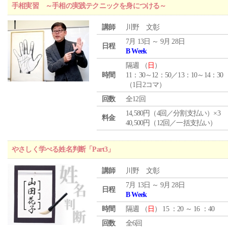
手相実習 ～手相の実践テクニックを身につける～
講師
川野 文彰
7月 13日 ～ 9月 28日
日程
B Week
隔週 （
日
）
時間
11：30～12：50／13：10～14：30
（1日2コマ）
回数
全12回
14,580円（4回／分割支払い）×3
料金
40,500円（12回／一括支払い）
やさしく学べる姓名判断「Part3」
講師
川野 文彰
7月 13日 ～ 9月 28日
日程
B Week
時間
隔週 （
日
） 15 ：20 ～ 16 ：40
回数
全6回