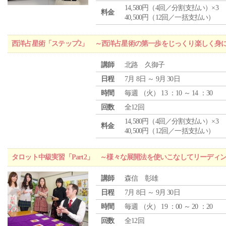
14,580円（4回／分割支払い）×3
料金
40,500円（12回／一括支払い）
西洋占星術「ステップ2」 ～西洋占星術の第一歩をじっくり楽しく身
講師
北路 久御子
日程
7月 8日 ～ 9月 30日
時間
毎週 （
火
） 13 ：10 ～ 14 ：30
回数
全12回
14,580円（4回／分割支払い）×3
料金
40,500円（12回／一括支払い）
タロット中級実習「Part2」 ～様々な展開法を使いこなしてリーディ
講師
森信 彰雄
日程
7月 8日 ～ 9月 30日
時間
毎週 （
火
） 19 ：00 ～ 20 ：20
回数
全12回