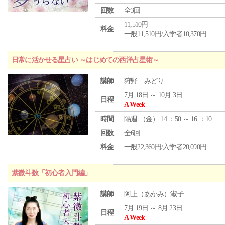
回数
全3回
11,510円
料金
一般11,510円/入学者10,370円
日常に活かせる星占い ～はじめての西洋占星術～
講師
狩野 みどり
7月 18日 ～ 10月 3日
日程
A Week
時間
隔週 （
金
） 14 ：50 ～ 16 ：10
回数
全6回
料金
一般22,360円/入学者20,090円
紫微斗数「初心者入門編」
講師
阿上（あかみ）淑子
7月 19日 ～ 8月 23日
日程
A Week