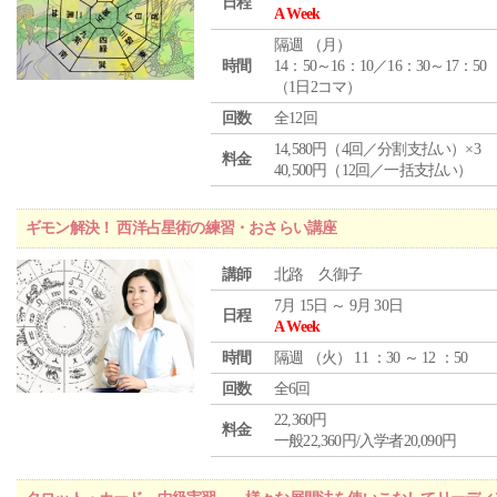
日程
A Week
隔週 （
月
）
時間
14：50～16：10／16：30～17：50
（1日2コマ）
回数
全12回
14,580円（4回／分割支払い）×3
料金
40,500円（12回／一括支払い）
ギモン解決！ 西洋占星術の練習・おさらい講座
講師
北路 久御子
7月 15日 ～ 9月 30日
日程
A Week
時間
隔週 （
火
） 11 ：30 ～ 12 ：50
回数
全6回
22,360円
料金
一般22,360円/入学者20,090円