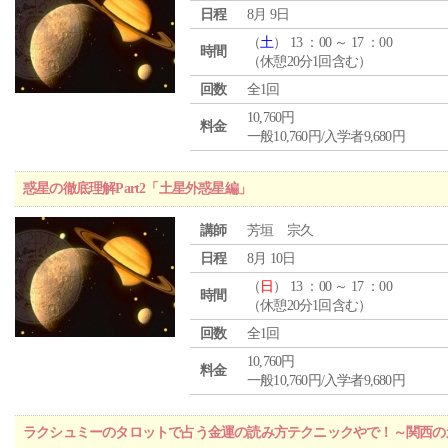
日程
8月 9日
（
土
） 13 ：00 ～ 17 ：00
時間
（休憩20分1回含む）
回数
全1回
10,760円
料金
一般10,760円/入学者9,680円
惑星の徹底理解Part2「土星外惑星編」
講師
芳垣 宗久
日程
8月 10日
（
日
） 13 ：00 ～ 17 ：00
時間
（休憩20分1回含む）
回数
全1回
10,760円
料金
一般10,760円/入学者9,680円
ラクシュミーのタロットで占う金運の読み方テクニックやで！～関西のカ