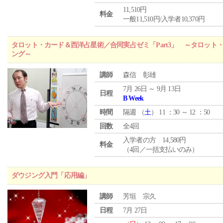
11,510円
料金
一般11,510円/入学者10,370円
タロット・カード＆西洋占星術／合同実占ゼミ「Part3」 ～タロッ
ング～
講師
森信 彰雄
7月 26日 ～ 9月 13日
日程
B Week
時間
隔週 （
土
） 11 ：30 ～ 12 ：50
回数
全4回
入学者の方 14,580円
料金
（4回／一括支払いのみ）
ダウジング入門「応用編」
講師
芳垣 宗久
日程
7月 27日