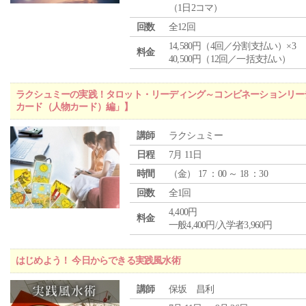
（1日2コマ）
回数
全12回
14,580円（4回／分割支払い）×3
料金
40,500円（12回／一括支払い）
ラクシュミーの実践！タロット・リーディング～コンビネーションリー
カード（人物カード）編」】
講師
ラクシュミー
日程
7月 11日
時間
（
金
） 17 ：00 ～ 18 ：30
回数
全1回
4,400円
料金
一般4,400円/入学者3,960円
はじめよう！ 今日からできる実践風水術
講師
保坂 昌利