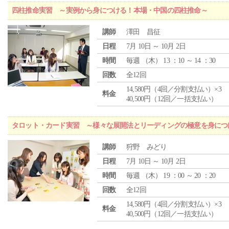
四柱推命実習 ～実例から身につける！本場・中国の四柱推命～
講師
澤田 昌征
日程
7月 10日 ～ 10月 2日
時間
毎週 （
木
） 13 ：10 ～ 14 ：30
回数
全12回
14,580円（4回／分割支払い）×3
料金
40,500円（12回／一括支払い）
タロット・カード実習 ～様々な展開法とリーディングの極意を身につ
講師
狩野 みどり
日程
7月 10日 ～ 10月 2日
時間
毎週 （
木
） 19 ：00 ～ 20 ：20
回数
全12回
14,580円（4回／分割支払い）×3
料金
40,500円（12回／一括支払い）