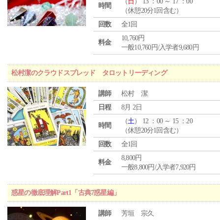
（
日
） 13 ：00 ～ 17 ：00
時間
（休憩20分1回含む）
回数
全1回
10,760円
料金
一般10,760円/入学者9,680円
松村潔のクラウドスプレッド タロットリーディング
講師
松村 潔
日程
8月 2日
（
土
） 12 ：00 ～ 15 ：20
時間
（休憩20分1回含む）
回数
全1回
8,800円
料金
一般8,800円/入学者7,920円
惑星の徹底理解Part1「古典7惑星編」
講師
芳垣 宗久