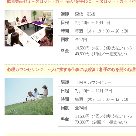
総合実占ゼミ～タロット・カード占いを中心に ～タロット・カードと
講師
森信 彰雄
日程
7月 10日 ～ 10月 2日
時間
毎週 （
木
） 19 ：00 ～ 20 ：20
回数
全12回
14,580円（4回／分割支払い）×3
料金
40,500円（12回／一括支払い）
心理カウンセリング ～人に接する仕事には必須！相手の心を開く心理
講師
ＴＭＡカウンセラー
日程
7月 10日 ～ 12月 25日
時間
毎週 （
木
） 11 ：30 ～ 12 ：50
回数
全24回
14,580円（4回／分割支払い）×6
料金
79,380円（24回／一括支払い）