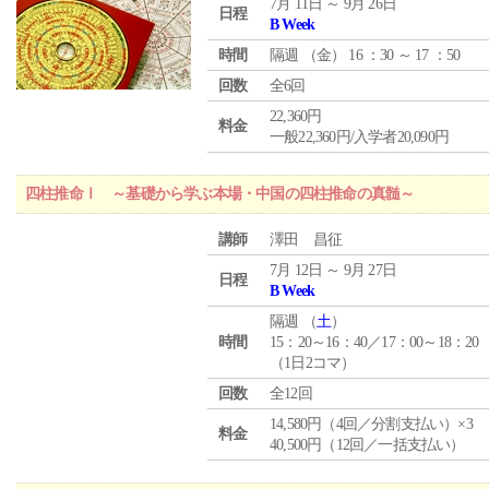
7月 11日 ～ 9月 26日
日程
B Week
時間
隔週 （
金
） 16 ：30 ～ 17 ：50
回数
全6回
22,360円
料金
一般22,360円/入学者20,090円
四柱推命Ⅰ ～基礎から学ぶ本場・中国の四柱推命の真髄～
講師
澤田 昌征
7月 12日 ～ 9月 27日
日程
B Week
隔週 （
土
）
時間
15：20～16：40／17：00～18：20
（1日2コマ）
回数
全12回
14,580円（4回／分割支払い）×3
料金
40,500円（12回／一括支払い）