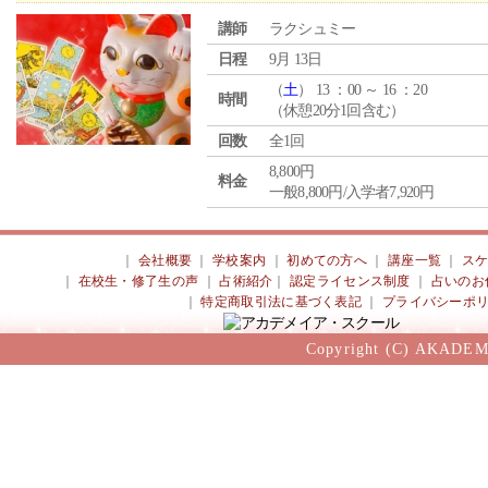
講師
ラクシュミー
日程
9月 13日
（
土
） 13 ：00 ～ 16 ：20
時間
（休憩20分1回含む）
回数
全1回
8,800円
料金
一般8,800円/入学者7,920円
｜
会社概要
｜
学校案内
｜
初めての方へ
｜
講座一覧
｜
ス
｜
在校生・修了生の声
｜
占術紹介
｜
認定ライセンス制度
｜
占いのお
｜
特定商取引法に基づく表記
｜
プライバシーポ
Copyright (C) AKADEM