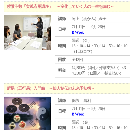
紫微斗数「実践応用講座」 ～変化していく人の一生を読む～
講師
阿上（あかみ）淑子
7月 11日 ～ 9月 26日
日程
B Week
隔週 （
金
）
時間
13：10～14：30／14：50～16：10
（1日2コマ）
回数
全12回
14,580円（4回／分割支払い）×3
料金
40,500円（12回／一括支払い）
断易（五行易）入門編 ～仙人秘伝の未来予知術～
講師
保坂 昌利
7月 11日 ～ 9月 26日
日程
B Week
隔週 （
金
）
時間
13：10～14：30／14：50～16：10