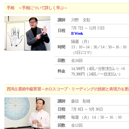
手相 ～手相について詳しく学ぶ～
講師
川野 文彰
7月 7日 ～ 12月 15日
日程
B Week
隔週 （
月
）
時間
13：10～14：30／14：50～16：10
（1日2コマ）
回数
全24回
14,580円（4回／分割支払い）×6
料金
79,380円（24回／一括支払い）
西洋占星術中級実習～ホロスコープ・リーディングの技術と表現力を更
講師
森信 彰雄
日程
7月 8日 ～ 9月 30日
時間
毎週 （
火
） 14 ：50 ～ 16 ：10
回数
全12回