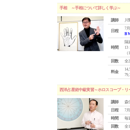
手相 ～手相について詳しく学ぶ～
講師
川
7月
日程
B 
隔
時間
13
（
回数
全
1
料金
7
西洋占星術中級実習～ホロスコープ・リ
講師
森
日程
7月
時間
毎
回数
全