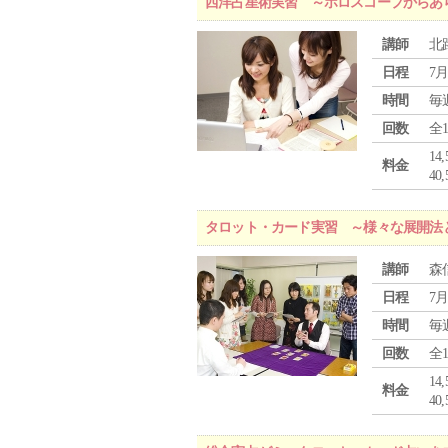
西洋占星術実習 ～ホロスコープからあ
講師
北
日程
7月
時間
毎
回数
全
1
料金
4
タロット・カード実習 ～様々な展開法
講師
森
日程
7月
時間
毎
回数
全
1
料金
4