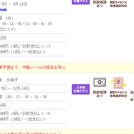
 9日 ～ 9月 24日
Week
週 （
水
）
：10～14：30／14：50～16：10
1日2コマ）
12回
4,580円（4回／分割支払い）×3
0,500円（12回／一括支払い）
来予測まで、中級レベルの技法を学ぶ
路 久御子
 9日 ～ 12月 24日
週 （
水
） 13 ：10 ～ 14 ：30
24回
4,580円（4回／分割支払い）×6
9,380円（24回／一括支払い）