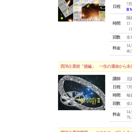
7月
日程
B 
隔
時間
13
（
回数
全
1
料金
4
西洋占星術「後編」 一生の運命から未
講師
北
日程
7月
時間
毎
回数
全
1
料金
7