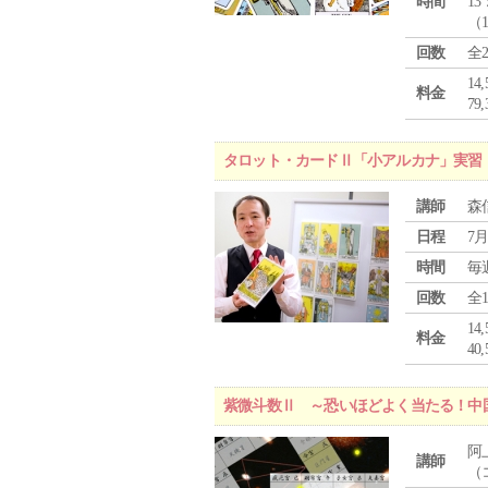
時間
13
（
回数
全
1
料金
7
タロット・カードⅡ「小アルカナ」実習
講師
森
日程
7月
時間
毎
回数
全
1
料金
4
紫微斗数Ⅱ ～恐いほどよく当たる！中
阿
講師
（