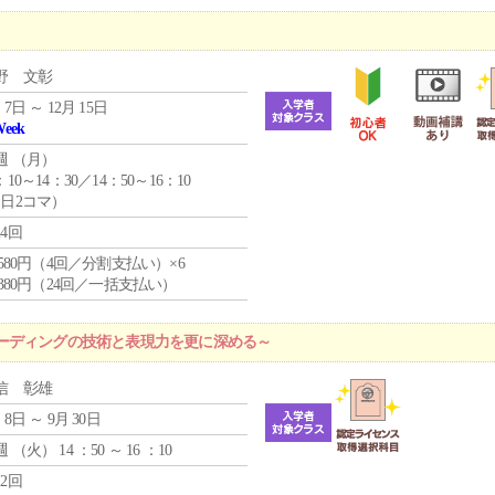
野 文彰
 7日 ～ 12月 15日
Week
週 （
月
）
：10～14：30／14：50～16：10
1日2コマ）
24回
4,580円（4回／分割支払い）×6
9,380円（24回／一括支払い）
ーディングの技術と表現力を更に深める～
信 彰雄
 8日 ～ 9月 30日
週 （
火
） 14 ：50 ～ 16 ：10
12回