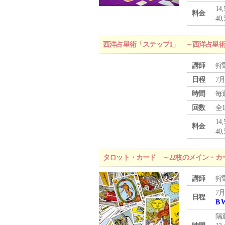
1
料金
4
西洋占星術「ステップ1」 ～西洋占星
講師
狩
日程
7月
時間
毎
回数
全
1
料金
4
タロット・カード ～22枚のメイン・カ
講師
狩
7月
日程
B 
隔