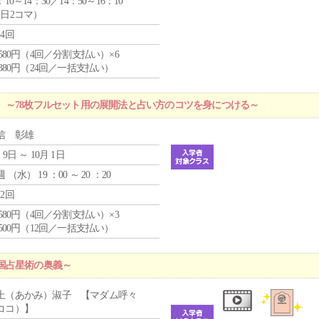
：10～14：30／14：50～16：10
1日2コマ）
24回
4,580円（4回／分割支払い）×6
9,380円（24回／一括支払い）
 ～78枚フルセット用の展開法と占い方のコツを身につける～
信 彰雄
 9日 ～ 10月 1日
週 （
水
） 19 ：00 ～ 20 ：20
12回
4,580円（4回／分割支払い）×3
0,500円（12回／一括支払い）
国占星術の奥義～
上（あかみ）淑子 【マダム呼々
ココ）】