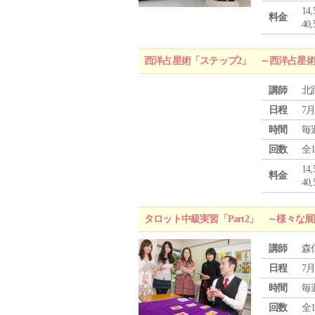
1
料金
4
西洋占星術「ステップ2」 ～西洋占星
講師
北
日程
7月
時間
毎
回数
全
1
料金
4
タロット中級実習「Part2」 ～様々
講師
森
日程
7月
時間
毎
回数
全