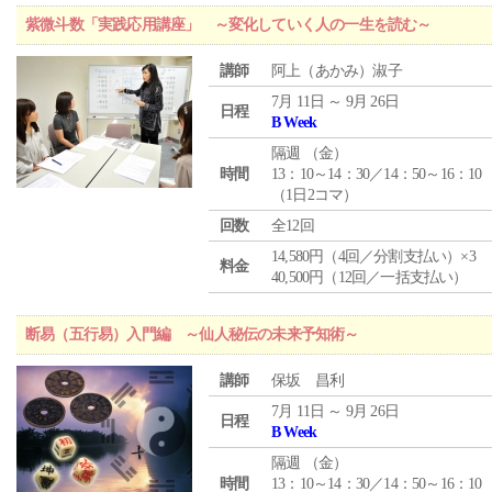
紫微斗数「実践応用講座」 ～変化していく人の一生を読む～
講師
阿上（あかみ）淑子
7月 11日 ～ 9月 26日
日程
B Week
隔週 （
金
）
時間
13：10～14：30／14：50～16：10
（1日2コマ）
回数
全12回
14,580円（4回／分割支払い）×3
料金
40,500円（12回／一括支払い）
断易（五行易）入門編 ～仙人秘伝の未来予知術～
講師
保坂 昌利
7月 11日 ～ 9月 26日
日程
B Week
隔週 （
金
）
時間
13：10～14：30／14：50～16：10