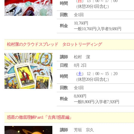
（
日
） 13 ：00 ～ 17 ：00
時間
（休憩20分1回含む）
回数
全1回
10,760円
料金
一般10,760円/入学者9,680円
松村潔のクラウドスプレッド タロットリーディング
講師
松村 潔
日程
8月 2日
（
土
） 12 ：00 ～ 15 ：20
時間
（休憩20分1回含む）
回数
全1回
8,800円
料金
一般8,800円/入学者7,920円
惑星の徹底理解Part1「古典7惑星編」
講師
芳垣 宗久