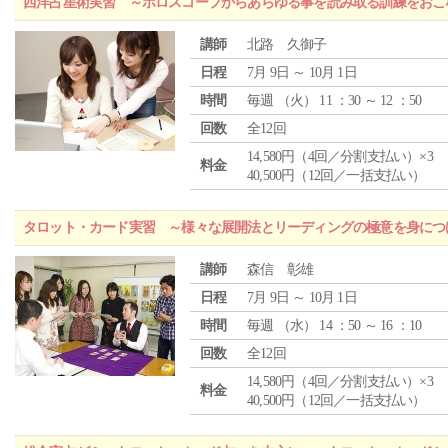
西洋占星術実習 ～ホロスコープからあらゆる事を読み取る訓練をおこ
講師
北路 久御子
日程
7月 9日 ～ 10月 1日
時間
毎週 （
火
） 11 ：30 ～ 12 ：50
回数
全12回
14,580円（4回／分割支払い）×3
料金
40,500円（12回／一括支払い）
タロット・カード実習 ～様々な展開法とリーディングの極意を身につ
講師
森信 彰雄
日程
7月 9日 ～ 10月 1日
時間
毎週 （
水
） 14 ：50 ～ 16 ：10
回数
全12回
14,580円（4回／分割支払い）×3
料金
40,500円（12回／一括支払い）