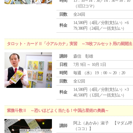
時間
13：10～14：30／14：50～16：10
（1日2コマ）
回数
全24回
14,580円（4回／分割支払い）×6
料金
79,380円（24回／一括支払い）
タロット・カードⅡ「小アルカナ」実習 ～78枚フルセット用の展開
講師
森信 彰雄
日程
7月 9日 ～ 10月 1日
時間
毎週 （
水
） 19 ：00 ～ 20 ：20
回数
全12回
14,580円（4回／分割支払い）×3
料金
40,500円（12回／一括支払い）
紫微斗数Ⅱ ～恐いほどよく当たる！中国占星術の奥義～
阿上（あかみ）淑子 【マダム呼
講師
（ココ）】