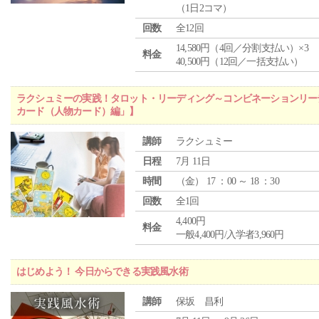
（1日2コマ）
回数
全12回
14,580円（4回／分割支払い）×3
料金
40,500円（12回／一括支払い）
ラクシュミーの実践！タロット・リーディング～コンビネーションリー
カード（人物カード）編」】
講師
ラクシュミー
日程
7月 11日
時間
（
金
） 17 ：00 ～ 18 ：30
回数
全1回
4,400円
料金
一般4,400円/入学者3,960円
はじめよう！ 今日からできる実践風水術
講師
保坂 昌利