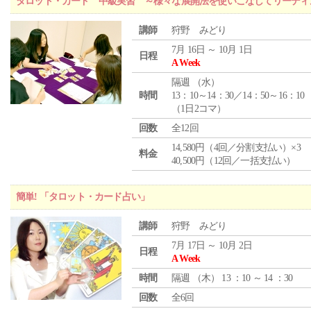
タロット・カード 中級実習 ～様々な展開法を使いこなしてリーディ
講師
狩野 みどり
7月 16日 ～ 10月 1日
日程
A Week
隔週 （
水
）
時間
13：10～14：30／14：50～16：10
（1日2コマ）
回数
全12回
14,580円（4回／分割支払い）×3
料金
40,500円（12回／一括支払い）
簡単! 「タロット・カード占い」
講師
狩野 みどり
7月 17日 ～ 10月 2日
日程
A Week
時間
隔週 （
木
） 13 ：10 ～ 14 ：30
回数
全6回