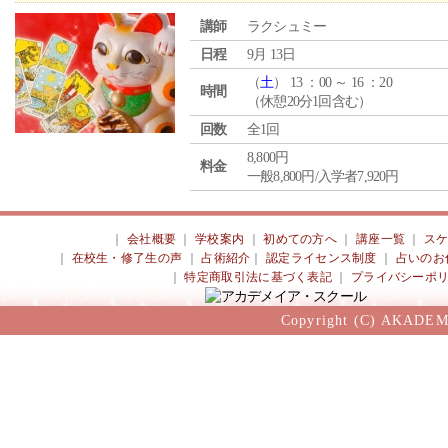
講師
ラクシュミー
日程
9月 13日
（
土
） 13 ：00 ～ 16 ：20
時間
（休憩20分1回含む）
回数
全1回
8,800円
料金
一般8,800円/入学者7,920円
｜
会社概要
｜
学校案内
｜
初めての方へ
｜
講座一覧
｜
ス
｜
在校生・修了生の声
｜
占術紹介
｜
認定ライセンス制度
｜
占いのお
｜
特定商取引法に基づく表記
｜
プライバシーポ
Copyright (C) AKADEM