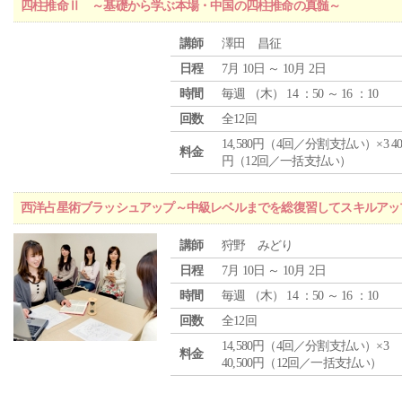
四柱推命Ⅱ ～基礎から学ぶ本場・中国の四柱推命の真髄～
講師
澤田 昌征
日程
7月 10日 ～ 10月 2日
時間
毎週 （
木
） 14 ：50 ～ 16 ：10
回数
全12回
14,580円（4回／分割支払い）×3 40,
料金
円（12回／一括支払い）
西洋占星術ブラッシュアップ～中級レベルまでを総復習してスキルアッ
講師
狩野 みどり
日程
7月 10日 ～ 10月 2日
時間
毎週 （
木
） 14 ：50 ～ 16 ：10
回数
全12回
14,580円（4回／分割支払い）×3
料金
40,500円（12回／一括支払い）