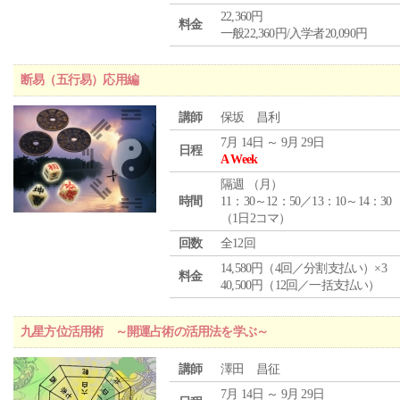
22,360円
料金
一般22,360円/入学者20,090円
断易（五行易）応用編
講師
保坂 昌利
7月 14日 ～ 9月 29日
日程
A Week
隔週 （
月
）
時間
11：30～12：50／13：10～14：30
（1日2コマ）
回数
全12回
14,580円（4回／分割支払い）×3
料金
40,500円（12回／一括支払い）
九星方位活用術 ～開運占術の活用法を学ぶ～
講師
澤田 昌征
7月 14日 ～ 9月 29日