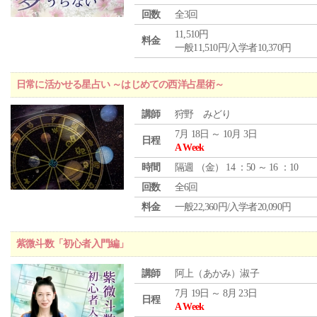
回数
全3回
11,510円
料金
一般11,510円/入学者10,370円
日常に活かせる星占い ～はじめての西洋占星術～
講師
狩野 みどり
7月 18日 ～ 10月 3日
日程
A Week
時間
隔週 （
金
） 14 ：50 ～ 16 ：10
回数
全6回
料金
一般22,360円/入学者20,090円
紫微斗数「初心者入門編」
講師
阿上（あかみ）淑子
7月 19日 ～ 8月 23日
日程
A Week