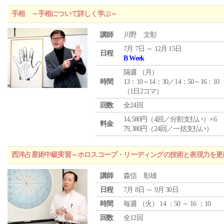
手相 ～手相について詳しく学ぶ～
講師
川野 文彰
7月 7日 ～ 12月 15日
日程
B Week
隔週 （
月
）
時間
13：10～14：30／14：50～16：10
（1日2コマ）
回数
全24回
14,580円（4回／分割支払い）×6
料金
79,380円（24回／一括支払い）
西洋占星術中級実習～ホロスコープ・リーディングの技術と表現力を更
講師
森信 彰雄
日程
7月 8日 ～ 9月 30日
時間
毎週 （
火
） 14 ：50 ～ 16 ：10
回数
全12回