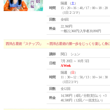
隔週 （
土
）
時間
15：20～16：40／17：00～18：20
（1日２コマ）
回数
全6回
22,360円
料金
一般22,360円/入学者20,090円
西洋占星術「ステップ2」 ～西洋占星術の第一歩をじっくり楽しく身
講師
関口 シュン
7月 20日 ～ 10月 5日
日程
A Week
隔週 （
日
）
時間
11：30～12：50／13：10～14：30
（1日2コマ）
回数
全12回
14,580円（4回／分割支払い）×3
料金
40,500円（12回／一括支払い）