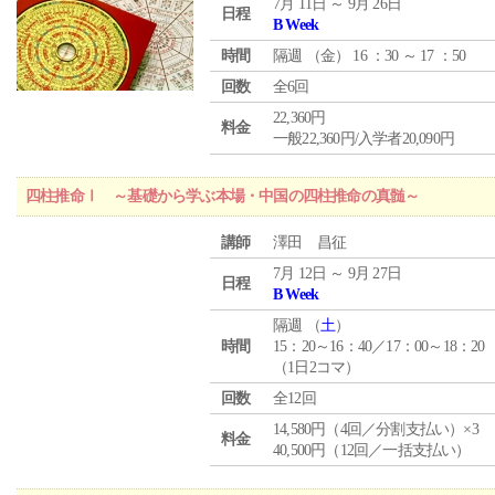
7月 11日 ～ 9月 26日
日程
B Week
時間
隔週 （
金
） 16 ：30 ～ 17 ：50
回数
全6回
22,360円
料金
一般22,360円/入学者20,090円
四柱推命Ⅰ ～基礎から学ぶ本場・中国の四柱推命の真髄～
講師
澤田 昌征
7月 12日 ～ 9月 27日
日程
B Week
隔週 （
土
）
時間
15：20～16：40／17：00～18：20
（1日2コマ）
回数
全12回
14,580円（4回／分割支払い）×3
料金
40,500円（12回／一括支払い）