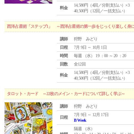
14,580円（4回／分割支払い）×3
料金
40,500円（12回／一括支払い）
西洋占星術「ステップ1」 ～西洋占星術の第一歩をじっくり楽しく身
講師
狩野 みどり
日程
7月 9日 ～ 10月 1日
時間
毎週 （
水
） 19 ：00 ～ 20 ：20
回数
全12回
14,580円（4回／分割支払い）×3
料金
40,500円（12回／一括支払い）
タロット・カード ～22枚のメイン・カードについて詳しく学ぶ～
講師
狩野 みどり
7月 9日 ～ 12月 17日
日程
B Week
隔週 （
水
）