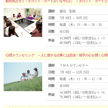
総合実占ゼミ～タロット・カード占いを中心に ～タロット・カードと
講師
森信 彰雄
日程
7月 10日 ～ 10月 2日
時間
毎週 （
木
） 19 ：00 ～ 20 ：20
回数
全12回
14,580円（4回／分割支払い）×3
料金
40,500円（12回／一括支払い）
心理カウンセリング ～人に接する仕事には必須！相手の心を開く心理
講師
ＴＭＡカウンセラー
日程
7月 10日 ～ 12月 25日
時間
毎週 （
木
） 11 ：30 ～ 12 ：50
回数
全24回
14,580円（4回／分割支払い）×6
料金
79,380円（24回／一括支払い）