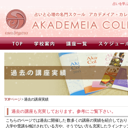
占いを学
TOPページ
>
過去の講座実績
過去の講座も充実しております。参考にご覧下さい。
こちらのページでは過去に開催した 数多くの講座の実績を紹介しており
入学や受講を検討されている方や、そうでない方も充実したラインナッ