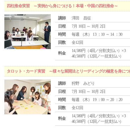
四柱推命実習 ～実例から身につける！本場・中国の四柱推命～
講師
澤田 昌征
日程
7月 10日 ～ 10月 2日
時間
毎週 （
木
） 13 ：10 ～ 14 ：30
回数
全12回
14,580円（4回／分割支払い）×3
料金
40,500円（12回／一括支払い）
タロット・カード実習 ～様々な展開法とリーディングの極意を身につ
講師
狩野 みどり
日程
7月 10日 ～ 10月 2日
時間
毎週 （
木
） 19 ：00 ～ 20 ：20
回数
全12回
14,580円（4回／分割支払い）×3
料金
40,500円（12回／一括支払い）