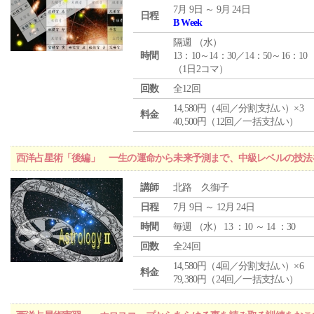
7月 9日 ～ 9月 24日
日程
B Week
隔週 （
水
）
時間
13：10～14：30／14：50～16：10
（1日2コマ）
回数
全12回
14,580円（4回／分割支払い）×3
料金
40,500円（12回／一括支払い）
西洋占星術「後編」 一生の運命から未来予測まで、中級レベルの技法
講師
北路 久御子
日程
7月 9日 ～ 12月 24日
時間
毎週 （
水
） 13 ：10 ～ 14 ：30
回数
全24回
14,580円（4回／分割支払い）×6
料金
79,380円（24回／一括支払い）