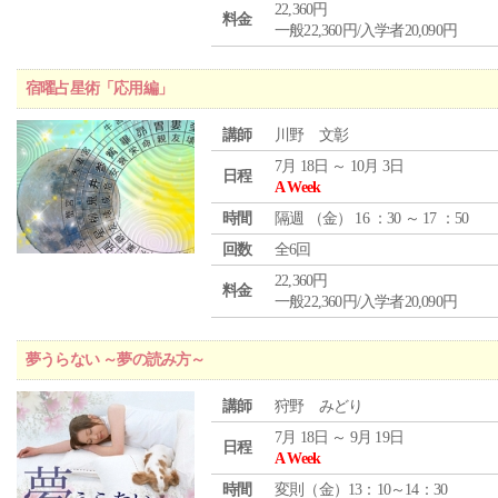
22,360円
料金
一般22,360円/入学者20,090円
宿曜占星術「応用編」
講師
川野 文彰
7月 18日 ～ 10月 3日
日程
A Week
時間
隔週 （
金
） 16 ：30 ～ 17 ：50
回数
全6回
22,360円
料金
一般22,360円/入学者20,090円
夢うらない ～夢の読み方～
講師
狩野 みどり
7月 18日 ～ 9月 19日
日程
A Week
時間
変則（金）13：10～14：30