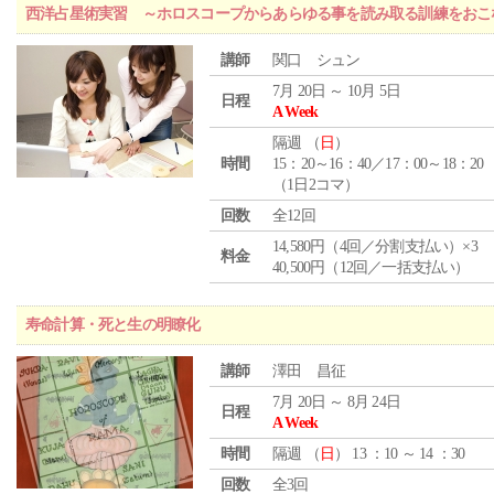
西洋占星術実習 ～ホロスコープからあらゆる事を読み取る訓練をおこ
講師
関口 シュン
7月 20日 ～ 10月 5日
日程
A Week
隔週 （
日
）
時間
15：20～16：40／17：00～18：20
（1日2コマ）
回数
全12回
14,580円（4回／分割支払い）×3
料金
40,500円（12回／一括支払い）
寿命計算・死と生の明瞭化
講師
澤田 昌征
7月 20日 ～ 8月 24日
日程
A Week
時間
隔週 （
日
） 13 ：10 ～ 14 ：30
回数
全3回