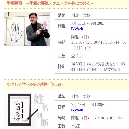
手相実習 ～手相の実践テクニックを身につける～
講師
川野 文彰
7月 13日 ～ 9月 28日
日程
B Week
隔週 （
日
）
時間
11：30～12：50／13：10～14：30
（1日2コマ）
回数
全12回
14,580円（4回／分割支払い）×3
料金
40,500円（12回／一括支払い）
やさしく学べる姓名判断「Part3」
講師
川野 文彰
7月 13日 ～ 9月 28日
日程
B Week
時間
隔週 （
日
） 15 ：20 ～ 16 ：40
回数
全6回