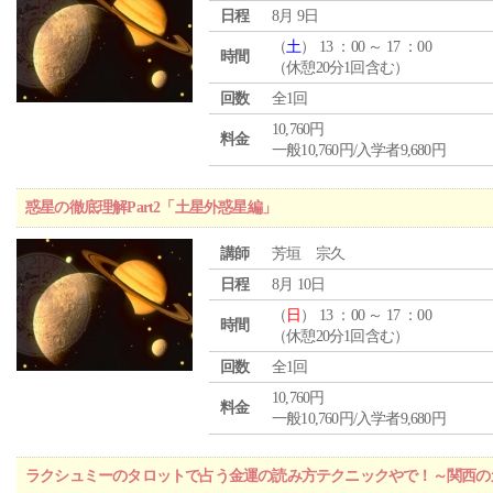
日程
8月 9日
（
土
） 13 ：00 ～ 17 ：00
時間
（休憩20分1回含む）
回数
全1回
10,760円
料金
一般10,760円/入学者9,680円
惑星の徹底理解Part2「土星外惑星編」
講師
芳垣 宗久
日程
8月 10日
（
日
） 13 ：00 ～ 17 ：00
時間
（休憩20分1回含む）
回数
全1回
10,760円
料金
一般10,760円/入学者9,680円
ラクシュミーのタロットで占う金運の読み方テクニックやで！～関西のカ