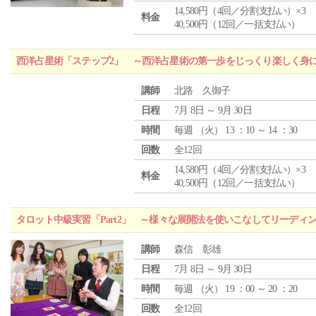
14,580円（4回／分割支払い）×3
料金
40,500円（12回／一括支払い）
西洋占星術「ステップ2」 ～西洋占星術の第一歩をじっくり楽しく身
講師
北路 久御子
日程
7月 8日 ～ 9月 30日
時間
毎週 （
火
） 13 ：10 ～ 14 ：30
回数
全12回
14,580円（4回／分割支払い）×3
料金
40,500円（12回／一括支払い）
タロット中級実習「Part2」 ～様々な展開法を使いこなしてリーディ
講師
森信 彰雄
日程
7月 8日 ～ 9月 30日
時間
毎週 （
火
） 19 ：00 ～ 20 ：20
回数
全12回