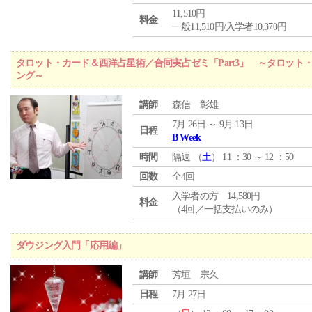
11,510円
料金
一般11,510円/入学者10,370円
タロット・カード＆西洋占星術／合同実占ゼミ「Part3」 ～タロッ
ング～
講師
森信 彰雄
7月 26日 ～ 9月 13日
日程
B Week
時間
隔週 （
土
） 11 ：30 ～ 12 ：50
回数
全4回
入学者の方 14,580円
料金
（4回／一括支払いのみ）
ダウジング入門「応用編」
講師
芳垣 宗久
日程
7月 27日