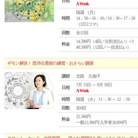
日程
A Week
隔週 （
月
）
時間
14：50～16：10／16：30～17：50
（1日2コマ）
回数
全12回
14,580円（4回／分割支払い）×3
料金
40,500円（12回／一括支払い）
ギモン解決！ 西洋占星術の練習・おさらい講座
講師
北路 久御子
7月 15日 ～ 9月 30日
日程
A Week
時間
隔週 （
火
） 11 ：30 ～ 12 ：50
回数
全6回
22,360円
料金
一般22,360円/入学者20,090円