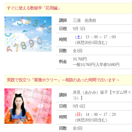
すぐに使える数秘学「応用編」
講師
三浦 佑美枝
日程
9月 5日
（
土
） 13 ：00 ～ 17 ：00
時間
（休憩20分1回含む）
回数
全1回
10,760円
料金
一般10,760円/入学者9,680円
実践で役立つ「紫微ホラリー」～相談のあった時間で占います～
赤見（あかみ）淑子【マダム呼々
講師
コ）】
日程
9月 6日
（
日
） 14 ：00 ～ 17 ：20
時間
（休憩20分1回含む）
回数
全1回