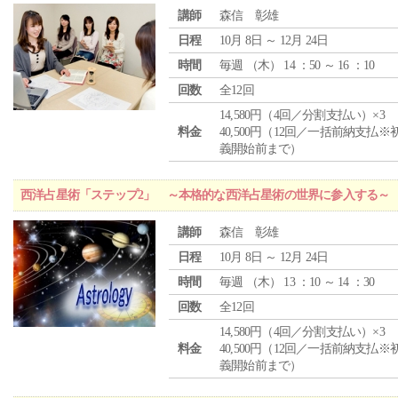
講師
森信 彰雄
日程
10月 8日 ～ 12月 24日
時間
毎週 （
木
） 14 ：50 ～ 16 ：10
回数
全12回
14,580円（4回／分割支払い）×3
料金
40,500円（12回／一括前納支払※
義開始前まで）
西洋占星術「ステップ2」 ～本格的な西洋占星術の世界に参入する～
講師
森信 彰雄
日程
10月 8日 ～ 12月 24日
時間
毎週 （
木
） 13 ：10 ～ 14 ：30
回数
全12回
14,580円（4回／分割支払い）×3
料金
40,500円（12回／一括前納支払※
義開始前まで）