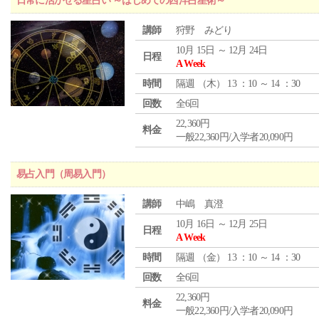
日常に活かせる星占い ～はじめての西洋占星術～
講師
狩野 みどり
10月 15日 ～ 12月 24日
日程
A Week
時間
隔週 （
木
） 13 ：10 ～ 14 ：30
回数
全6回
22,360円
料金
一般22,360円/入学者20,090円
易占入門（周易入門）
講師
中嶋 真澄
10月 16日 ～ 12月 25日
日程
A Week
時間
隔週 （
金
） 13 ：10 ～ 14 ：30
回数
全6回
22,360円
料金
一般22,360円/入学者20,090円