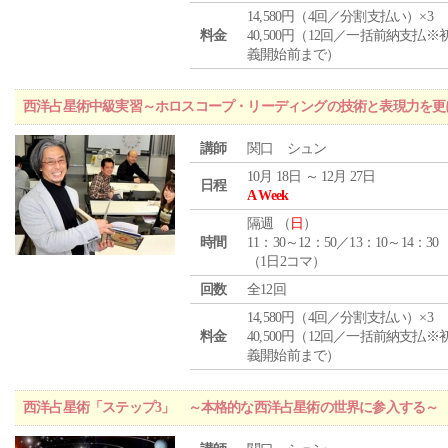
14,580円（4回／分割支払い）×3
料金
40,500円（12回／一括前納支払※
義開始前まで）
西洋占星術中級実習～ホロスコープ・リーディングの技術と表現力を更
講師
関口 シュン
10月 18日 ～ 12月 27日
日程
A Week
隔週 （
日
）
時間
11：30～12：50／13：10～14：30
（1日2コマ）
回数
全12回
14,580円（4回／分割支払い）×3
料金
40,500円（12回／一括前納支払※
義開始前まで）
西洋占星術「ステップ3」 ～本格的な西洋占星術の世界に参入する～