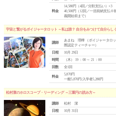
14,580円（4回／分割支払い）×3
料金
40,500円（12回／一括前納支払※
義開始前まで）
宇宙と繋がるボイジャータロット ～私は誰？ 自分をみつけて自分らし
あまね 理樺 （ボイジャータロ
講師
際認定ティーチャー）
日程
10月 29日
時間
（
木
） 19 ：00 ～ 21 ：00
回数
全1回
5,870円
料金
一般5,870円/入学者5,280円
松村潔のホロスコープ・リーディング ～三重円の読み方～
講師
松村 潔
日程
10月 31日