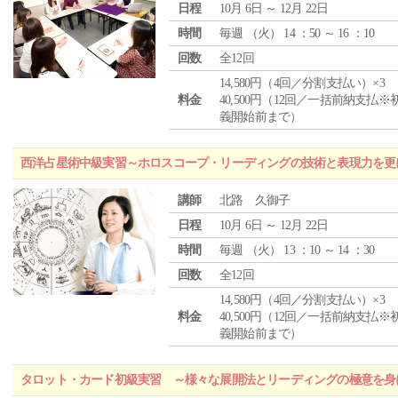
日程
10月 6日 ～ 12月 22日
時間
毎週 （
火
） 14 ：50 ～ 16 ：10
回数
全12回
14,580円（4回／分割支払い）×3
料金
40,500円（12回／一括前納支払※
義開始前まで）
西洋占星術中級実習～ホロスコープ・リーディングの技術と表現力を更
講師
北路 久御子
日程
10月 6日 ～ 12月 22日
時間
毎週 （
火
） 13 ：10 ～ 14 ：30
回数
全12回
14,580円（4回／分割支払い）×3
料金
40,500円（12回／一括前納支払※
義開始前まで）
タロット・カード初級実習 ～様々な展開法とリーディングの極意を身