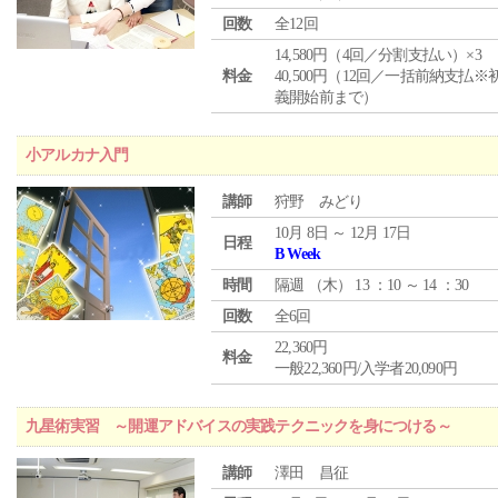
回数
全12回
14,580円（4回／分割支払い）×3
料金
40,500円（12回／一括前納支払※
義開始前まで）
小アルカナ入門
講師
狩野 みどり
10月 8日 ～ 12月 17日
日程
B Week
時間
隔週 （
木
） 13 ：10 ～ 14 ：30
回数
全6回
22,360円
料金
一般22,360円/入学者20,090円
九星術実習 ～開運アドバイスの実践テクニックを身につける～
講師
澤田 昌征