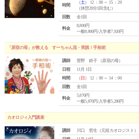
（
土
） 12 ：00 ～ 15 ：20
時間
（休憩20分1回含む）
回数
全1回
8,800円
料金
一般8,800円/入学者7,920円
「原宿の母」が教える すーちゃん流・実践！手相術
講師
菅野 鈴子 （原宿の母）
日程
11月 1日
時間
（
日
） 12 ：00 ～ 14 ：00
回数
全1回
5,870円
料金
一般5,870円/入学者5,280円
カオロジィ入門講座
講師
川口 哲生（元祖カオロジスト）