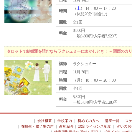
日程
11月 14日
（
土
） 14 ：00 ～ 17 ：20
時間
（休憩20分1回含む）
回数
全1回
8,800円
料金
一般8,800円/入学者7,920円
タロットで結婚運を読むならラクシュミーにまかしとき！ ～関西のカリ
講師
ラクシュミー
日程
11月 30日
時間
（
月
） 18 ：00 ～ 20 ：00
回数
全1回
5,870円
料金
一般5,870円/入学者5,280円
｜
会社概要
｜
学校案内
｜
初めての方へ
｜
講座一覧
｜
ス
｜
在校生・修了生の声
｜
占術紹介
｜
認定ライセンス制度
｜
占いのお