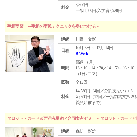
8,800円
料金
一般8,800円/入学者7,920円
手相実習 ～手相の実践テクニックを身につける～
講師
川野 文彰
10月 5日 ～ 12月 14日
日程
B Week
隔週 （
月
）
時間
13：10～14：30／14：50～16：10
（1日2コマ）
回数
全12回
14,580円（4回／分割支払い）×3
料金
40,500円（12回／一括前納支払※
義開始前まで）
タロット・カード＆西洋占星術／合同実占ゼミ ～タロット・カードと
講師
森信 彰雄