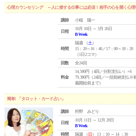
心理カウンセリング ～人に接する仕事には必須！相手の心を開く心理
講師
小槌 陽一
10月 10日 ～ 3月 26日
日程
B Week
隔週 （
土
）
時間
15：20～16：40／17：00～18：20
（1日2コマ）
回数
全24回
14,580円（4回／分割支払い）×6
料金
79,380円（24回／一括前納支払※
義開始前まで）
簡単! 「タロット・カード占い」
講師
狩野 みどり
10月 11日 ～ 12月 20日
日程
B Week
時間
隔週 （
日
） 13 ：10 ～ 14 ：30