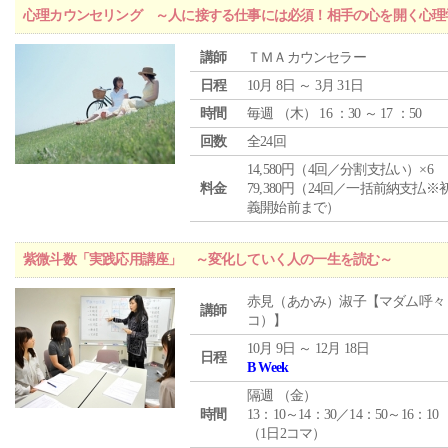
心理カウンセリング ～人に接する仕事には必須！相手の心を開く心理
講師
ＴＭＡカウンセラー
日程
10月 8日 ～ 3月 31日
時間
毎週 （
木
） 16 ：30 ～ 17 ：50
回数
全24回
14,580円（4回／分割支払い）×6
料金
79,380円（24回／一括前納支払※
義開始前まで）
紫微斗数「実践応用講座」 ～変化していく人の一生を読む～
赤見（あかみ）淑子【マダム呼々
講師
コ）】
10月 9日 ～ 12月 18日
日程
B Week
隔週 （
金
）
時間
13：10～14：30／14：50～16：10
（1日2コマ）