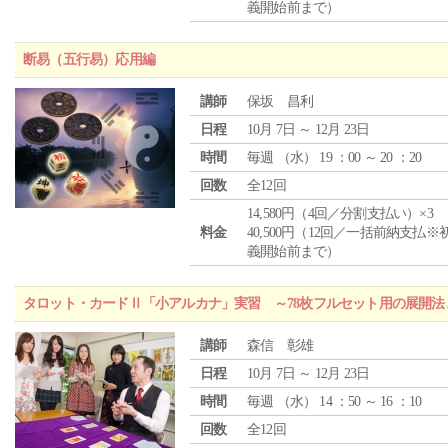
義開始前まで）
断易（五行易）応用編
講師
保坂 昌利
日程
10月 7日 ～ 12月 23日
時間
毎週 （
水
） 19 ：00 ～ 20 ：20
回数
全12回
14,580円（4回／分割支払い）×3
料金
40,500円（12回／一括前納支払※
義開始前まで）
タロット・カードⅡ「小アルカナ」実習 ～78枚フルセット用の展開
講師
森信 彰雄
日程
10月 7日 ～ 12月 23日
時間
毎週 （
水
） 14 ：50 ～ 16 ：10
回数
全12回