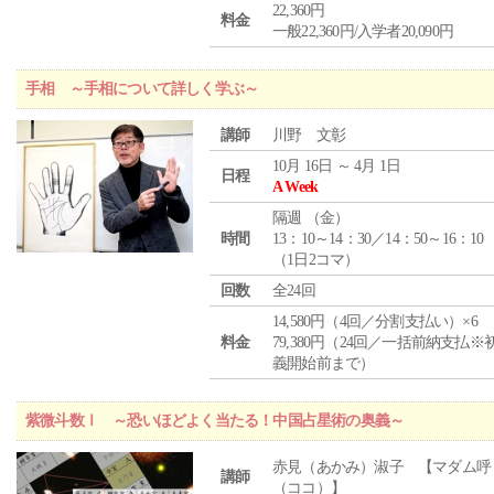
22,360円
料金
一般22,360円/入学者20,090円
手相 ～手相について詳しく学ぶ～
講師
川野 文彰
10月 16日 ～ 4月 1日
日程
A Week
隔週 （
金
）
時間
13：10～14：30／14：50～16：10
（1日2コマ）
回数
全24回
14,580円（4回／分割支払い）×6
料金
79,380円（24回／一括前納支払※
義開始前まで）
紫微斗数Ⅰ ～恐いほどよく当たる！中国占星術の奥義～
赤見（あかみ）淑子 【マダム呼
講師
（ココ）】