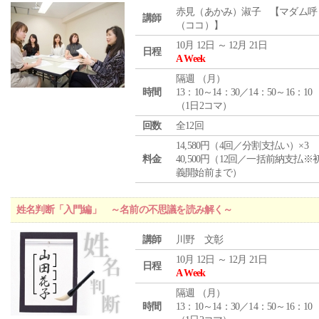
赤見（あかみ）淑子 【マダム呼
講師
（ココ）】
10月 12日 ～ 12月 21日
日程
A Week
隔週 （
月
）
時間
13：10～14：30／14：50～16：10
（1日2コマ）
回数
全12回
14,580円（4回／分割支払い）×3
料金
40,500円（12回／一括前納支払※
義開始前まで）
姓名判断「入門編」 ～名前の不思議を読み解く～
講師
川野 文彰
10月 12日 ～ 12月 21日
日程
A Week
隔週 （
月
）
時間
13：10～14：30／14：50～16：10