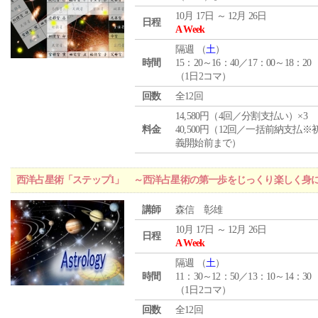
10月 17日 ～ 12月 26日
日程
A Week
隔週 （
土
）
時間
15：20～16：40／17：00～18：20
（1日2コマ）
回数
全12回
14,580円（4回／分割支払い）×3
料金
40,500円（12回／一括前納支払※
義開始前まで）
西洋占星術「ステップ1」 ～西洋占星術の第一歩をじっくり楽しく身
講師
森信 彰雄
10月 17日 ～ 12月 26日
日程
A Week
隔週 （
土
）
時間
11：30～12：50／13：10～14：30
（1日2コマ）
回数
全12回