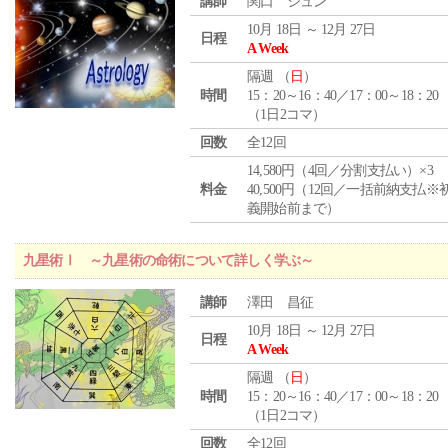
講師
関口 シュン
10月 18日 ～ 12月 27日
日程
A Week
隔週 （
日
）
時間
15：20～16：40／17：00～18：20
（1日2コマ）
回数
全12回
14,580円（4回／分割支払い）×3
料金
40,500円（12回／一括前納支払※
義開始前まで）
九星術Ⅰ ～九星術の命術について詳しく学ぶ～
講師
澤田 昌征
10月 18日 ～ 12月 27日
日程
A Week
隔週 （
日
）
時間
15：20～16：40／17：00～18：20
（1日2コマ）
回数
全12回