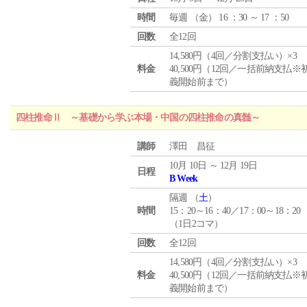
時間
毎週 （
金
） 16 ：30 ～ 17 ：50
回数
全12回
14,580円（4回／分割支払い）×3
料金
40,500円（12回／一括前納支払※
義開始前まで）
四柱推命Ⅱ ～基礎から学ぶ本場・中国の四柱推命の真髄～
講師
澤田 昌征
10月 10日 ～ 12月 19日
日程
B Week
隔週 （
土
）
時間
15：20～16：40／17：00～18：20
（1日2コマ）
回数
全12回
14,580円（4回／分割支払い）×3
料金
40,500円（12回／一括前納支払※
義開始前まで）