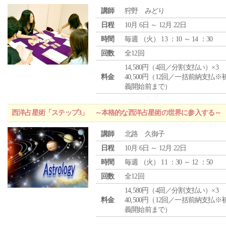
講師
狩野 みどり
日程
10月 6日 ～ 12月 22日
時間
毎週 （
火
） 13 ：10 ～ 14 ：30
回数
全12回
14,580円（4回／分割支払い）×3
料金
40,500円（12回／一括前納支払※
義開始前まで）
西洋占星術「ステップ3」 ～本格的な西洋占星術の世界に参入する～
講師
北路 久御子
日程
10月 6日 ～ 12月 22日
時間
毎週 （
火
） 11 ：30 ～ 12 ：50
回数
全12回
14,580円（4回／分割支払い）×3
料金
40,500円（12回／一括前納支払※
義開始前まで）