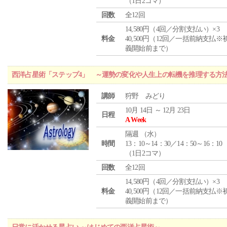
（1日2コマ）
回数
全12回
14,580円（4回／分割支払い）×3
料金
40,500円（12回／一括前納支払※
義開始前まで）
西洋占星術「ステップ4」 ～運勢の変化や人生上の転機を推理する方
講師
狩野 みどり
10月 14日 ～ 12月 23日
日程
A Week
隔週 （
水
）
時間
13：10～14：30／14：50～16：10
（1日2コマ）
回数
全12回
14,580円（4回／分割支払い）×3
料金
40,500円（12回／一括前納支払※
義開始前まで）