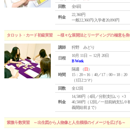
回数
全6回
22,360円
料金
一般22,360円/入学者20,090円
タロット・カード初級実習 ～様々な展開法とリーディングの極意を身
講師
狩野 みどり
10月 11日 ～ 12月 20日
日程
B Week
隔週 （
日
）
時間
15：20～16：40／17：00～18：20
（1日2コマ）
回数
全12回
14,580円（4回／分割支払い）×3
料金
40,500円（12回／一括前納支払※
義開始前まで）
紫微斗数実習 ～出生図から人物像と人生模様のイメージを広げる～