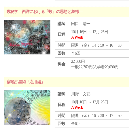
数秘学―西洋における「数」の思想と象徴―
講師
田口 清一
10月 16日 ～ 12月 25日
日程
A Week
時間
隔週 （
金
） 14 ：50 ～ 16 ：10
回数
全6回
22,360円
料金
一般22,360円/入学者20,090円
宿曜占星術「応用編」
講師
川野 文彰
10月 16日 ～ 12月 25日
日程
A Week
時間
隔週 （
金
） 16 ：30 ～ 17 ：50
回数
全6回