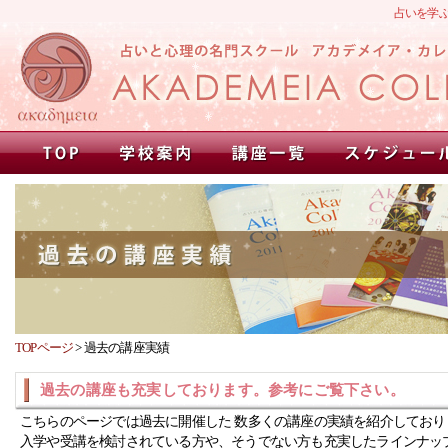
占いを学
TOPページ
>
過去の講座実績
過去の講座も充実しております。参考にご覧下さい。
こちらのページでは過去に開催した 数多くの講座の実績を紹介しており
入学や受講を検討されている方や、そうでない方も充実したラインナッ