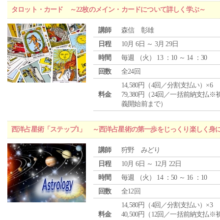
タロット・カード ～22枚のメイン・カードについて詳しく学ぶ～
講師
森信 彰雄
日程
10月 6日 ～ 3月 29日
時間
毎週 （
火
） 13 ：10 ～ 14 ：30
回数
全24回
14,580円（4回／分割支払い）×6
料金
79,380円（24回／一括前納支払※
義開始前まで）
西洋占星術「ステップ1」 ～西洋占星術の第一歩をじっくり楽しく身
講師
狩野 みどり
日程
10月 6日 ～ 12月 22日
時間
毎週 （
火
） 14 ：50 ～ 16 ：10
回数
全12回
14,580円（4回／分割支払い）×3
料金
40,500円（12回／一括前納支払※