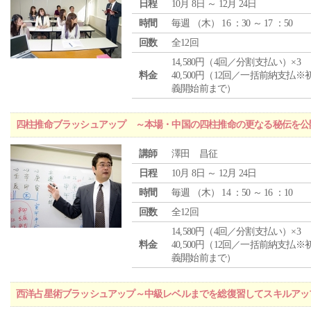
日程
10月 8日 ～ 12月 24日
時間
毎週 （
木
） 16 ：30 ～ 17 ：50
回数
全12回
14,580円（4回／分割支払い）×3
料金
40,500円（12回／一括前納支払※
義開始前まで）
四柱推命ブラッシュアップ ～本場・中国の四柱推命の更なる秘伝を公
講師
澤田 昌征
日程
10月 8日 ～ 12月 24日
時間
毎週 （
木
） 14 ：50 ～ 16 ：10
回数
全12回
14,580円（4回／分割支払い）×3
料金
40,500円（12回／一括前納支払※
義開始前まで）
西洋占星術ブラッシュアップ～中級レベルまでを総復習してスキルアッ