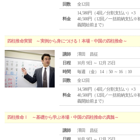
回数
全12回
14,580円（4回／分割支払い）×3
料金
40,500円（12回／一括前納支払※
義開始前まで）
四柱推命実習 ～実例から身につける！本場・中国の四柱推命～
講師
澤田 昌征
日程
10月 9日 ～ 12月 25日
時間
毎週 （
金
） 14 ：50 ～ 16 ：10
回数
全12回
14,580円（4回／分割支払い）×3
料金
40,500円（12回／一括前納支払※
義開始前まで）
四柱推命Ⅰ ～基礎から学ぶ本場・中国の四柱推命の真髄～
講師
澤田 昌征
日程
10月 9日 ～ 12月 25日