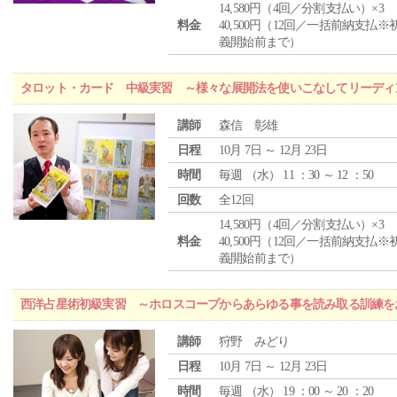
14,580円（4回／分割支払い）×3
料金
40,500円（12回／一括前納支払※
義開始前まで）
タロット・カード 中級実習 ～様々な展開法を使いこなしてリーディ
講師
森信 彰雄
日程
10月 7日 ～ 12月 23日
時間
毎週 （
水
） 11 ：30 ～ 12 ：50
回数
全12回
14,580円（4回／分割支払い）×3
料金
40,500円（12回／一括前納支払※
義開始前まで）
西洋占星術初級実習 ～ホロスコープからあらゆる事を読み取る訓練を
講師
狩野 みどり
日程
10月 7日 ～ 12月 23日
時間
毎週 （
水
） 19 ：00 ～ 20 ：20