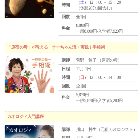
（
土
） 12 ：00 ～ 15 ：20
時間
（休憩20分1回含む）
回数
全1回
8,800円
料金
一般8,800円/入学者7,920円
「原宿の母」が教える すーちゃん流・実践！手相術
講師
菅野 鈴子 （原宿の母）
日程
11月 1日
時間
（
日
） 12 ：00 ～ 14 ：00
回数
全1回
5,870円
料金
一般5,870円/入学者5,280円
カオロジィ入門講座
講師
川口 哲生（元祖カオロジスト）