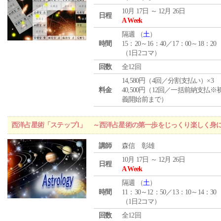
10月 17日 ～ 12月 26日
日程
A Week
隔週 （
土
）
時間
15：20～16：40／17：00～18：20
（1日2コマ）
回数
全12回
14,580円（4回／分割支払い）×3
料金
40,500円（12回／一括前納支払※
義開始前まで）
西洋占星術「ステップ1」 ～西洋占星術の第一歩をじっくり楽しく身
講師
森信 彰雄
10月 17日 ～ 12月 26日
日程
A Week
隔週 （
土
）
時間
11：30～12：50／13：10～14：30
（1日2コマ）
回数
全12回