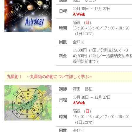
講師
関口 シュン
10月 18日 ～ 12月 27日
日程
A Week
隔週 （
日
）
時間
15：20～16：40／17：00～18：20
（1日2コマ）
回数
全12回
14,580円（4回／分割支払い）×3
料金
40,500円（12回／一括前納支払※
義開始前まで）
九星術Ⅰ ～九星術の命術について詳しく学ぶ～
講師
澤田 昌征
10月 18日 ～ 12月 27日
日程
A Week
隔週 （
日
）
時間
15：20～16：40／17：00～18：20
（1日2コマ）
回数
全12回