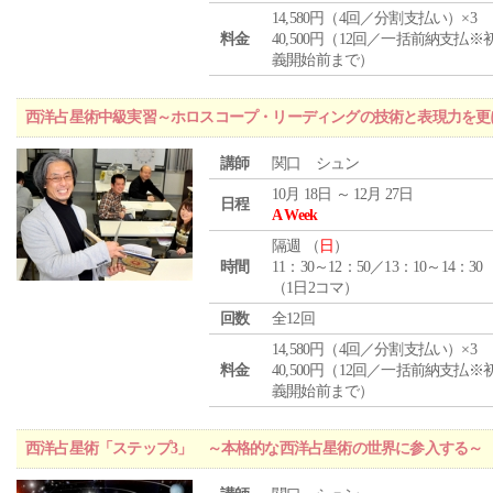
14,580円（4回／分割支払い）×3
料金
40,500円（12回／一括前納支払※
義開始前まで）
西洋占星術中級実習～ホロスコープ・リーディングの技術と表現力を更
講師
関口 シュン
10月 18日 ～ 12月 27日
日程
A Week
隔週 （
日
）
時間
11：30～12：50／13：10～14：30
（1日2コマ）
回数
全12回
14,580円（4回／分割支払い）×3
料金
40,500円（12回／一括前納支払※
義開始前まで）
西洋占星術「ステップ3」 ～本格的な西洋占星術の世界に参入する～