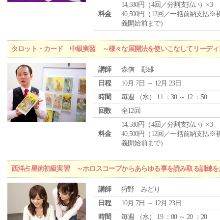
14,580円（4回／分割支払い）×3
料金
40,500円（12回／一括前納支払※
義開始前まで）
タロット・カード 中級実習 ～様々な展開法を使いこなしてリーディ
講師
森信 彰雄
日程
10月 7日 ～ 12月 23日
時間
毎週 （
水
） 11 ：30 ～ 12 ：50
回数
全12回
14,580円（4回／分割支払い）×3
料金
40,500円（12回／一括前納支払※
義開始前まで）
西洋占星術初級実習 ～ホロスコープからあらゆる事を読み取る訓練を
講師
狩野 みどり
日程
10月 7日 ～ 12月 23日
時間
毎週 （
水
） 19 ：00 ～ 20 ：20