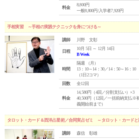
8,800円
料金
一般8,800円/入学者7,920円
手相実習 ～手相の実践テクニックを身につける～
講師
川野 文彰
10月 5日 ～ 12月 14日
日程
B Week
隔週 （
月
）
時間
13：10～14：30／14：50～16：10
（1日2コマ）
回数
全12回
14,580円（4回／分割支払い）×3
料金
40,500円（12回／一括前納支払※
義開始前まで）
タロット・カード＆西洋占星術／合同実占ゼミ ～タロット・カードと
講師
森信 彰雄