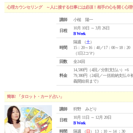
心理カウンセリング ～人に接する仕事には必須！相手の心を開く心理
講師
小槌 陽一
10月 10日 ～ 3月 26日
日程
B Week
隔週 （
土
）
時間
15：20～16：40／17：00～18：20
（1日2コマ）
回数
全24回
14,580円（4回／分割支払い）×6
料金
79,380円（24回／一括前納支払※
義開始前まで）
簡単! 「タロット・カード占い」
講師
狩野 みどり
10月 11日 ～ 12月 20日
日程
B Week
時間
隔週 （
日
） 13 ：10 ～ 14 ：30