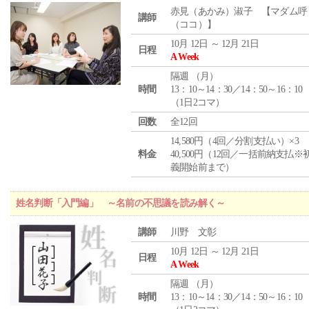
赤見（あかみ）淑子 【マダム呼
講師
（ココ）】
10月 12日 ～ 12月 21日
日程
A Week
隔週 （
月
）
時間
13：10～14：30／14：50～16：10
（1日2コマ）
回数
全12回
14,580円（4回／分割支払い）×3
料金
40,500円（12回／一括前納支払※
義開始前まで）
姓名判断「入門編」 ～名前の不思議を読み解く～
講師
川野 文彰
10月 12日 ～ 12月 21日
日程
A Week
隔週 （
月
）
時間
13：10～14：30／14：50～16：10