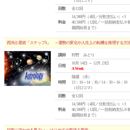
（1日2コマ）
回数
全12回
14,580円（4回／分割支払い）×3
料金
40,500円（12回／一括前納支払※
義開始前まで）
西洋占星術「ステップ4」 ～運勢の変化や人生上の転機を推理する方
講師
狩野 みどり
10月 14日 ～ 12月 23日
日程
A Week
隔週 （
水
）
時間
13：10～14：30／14：50～16：10
（1日2コマ）
回数
全12回
14,580円（4回／分割支払い）×3
料金
40,500円（12回／一括前納支払※
義開始前まで）