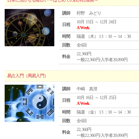
日常に活かせる星占い ～はじめての西洋占星術～
講師
狩野 みどり
10月 15日 ～ 12月 24日
日程
A Week
時間
隔週 （
木
） 13 ：10 ～ 14 ：30
回数
全6回
22,360円
料金
一般22,360円/入学者20,090円
易占入門（周易入門）
講師
中嶋 真澄
10月 16日 ～ 12月 25日
日程
A Week
時間
隔週 （
金
） 13 ：10 ～ 14 ：30
回数
全6回
22,360円
料金
一般22,360円/入学者20,090円