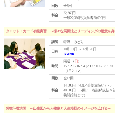
回数
全6回
22,360円
料金
一般22,360円/入学者20,090円
タロット・カード初級実習 ～様々な展開法とリーディングの極意を身
講師
狩野 みどり
10月 11日 ～ 12月 20日
日程
B Week
隔週 （
日
）
時間
15：20～16：40／17：00～18：20
（1日2コマ）
回数
全12回
14,580円（4回／分割支払い）×3
料金
40,500円（12回／一括前納支払※
義開始前まで）
紫微斗数実習 ～出生図から人物像と人生模様のイメージを広げる～