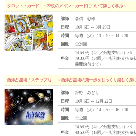
タロット・カード ～22枚のメイン・カードについて詳しく学ぶ～
講師
森信 彰雄
日程
10月 6日 ～ 3月 29日
時間
毎週 （
火
） 13 ：10 ～ 14 ：30
回数
全24回
14,580円（4回／分割支払い）×6
料金
79,380円（24回／一括前納支払※
義開始前まで）
西洋占星術「ステップ1」 ～西洋占星術の第一歩をじっくり楽しく身
講師
狩野 みどり
日程
10月 6日 ～ 12月 22日
時間
毎週 （
火
） 14 ：50 ～ 16 ：10
回数
全12回
14,580円（4回／分割支払い）×3
料金
40,500円（12回／一括前納支払※