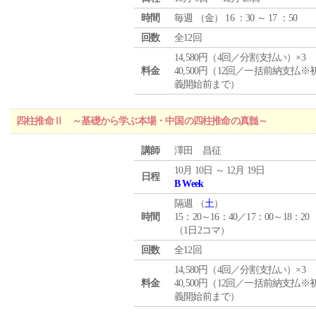
時間
毎週 （
金
） 16 ：30 ～ 17 ：50
回数
全12回
14,580円（4回／分割支払い）×3
料金
40,500円（12回／一括前納支払※
義開始前まで）
四柱推命Ⅱ ～基礎から学ぶ本場・中国の四柱推命の真髄～
講師
澤田 昌征
10月 10日 ～ 12月 19日
日程
B Week
隔週 （
土
）
時間
15：20～16：40／17：00～18：20
（1日2コマ）
回数
全12回
14,580円（4回／分割支払い）×3
料金
40,500円（12回／一括前納支払※
義開始前まで）