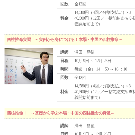
回数
全12回
14,580円（4回／分割支払い）×3
料金
40,500円（12回／一括前納支払※
義開始前まで）
四柱推命実習 ～実例から身につける！本場・中国の四柱推命～
講師
澤田 昌征
日程
10月 9日 ～ 12月 25日
時間
毎週 （
金
） 14 ：50 ～ 16 ：10
回数
全12回
14,580円（4回／分割支払い）×3
料金
40,500円（12回／一括前納支払※
義開始前まで）
四柱推命Ⅰ ～基礎から学ぶ本場・中国の四柱推命の真髄～
講師
澤田 昌征
日程
10月 9日 ～ 12月 25日