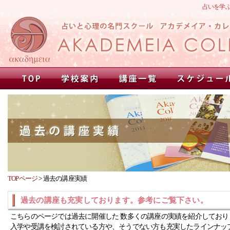
占いを学
TOPページ
>
過去の講座実績
過去の講座も充実しております。参考にご覧下さい。
こちらのページでは過去に開催した 数多くの講座の実績を紹介しており
入学や受講を検討されている方や、そうでない方も充実したラインナッ