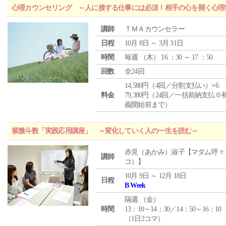
心理カウンセリング ～人に接する仕事には必須！相手の心を開く心理
講師
ＴＭＡカウンセラー
日程
10月 8日 ～ 3月 31日
時間
毎週 （
木
） 16 ：30 ～ 17 ：50
回数
全24回
14,580円（4回／分割支払い）×6
料金
79,380円（24回／一括前納支払※
義開始前まで）
紫微斗数「実践応用講座」 ～変化していく人の一生を読む～
赤見（あかみ）淑子【マダム呼々
講師
コ）】
10月 9日 ～ 12月 18日
日程
B Week
隔週 （
金
）
時間
13：10～14：30／14：50～16：10
（1日2コマ）