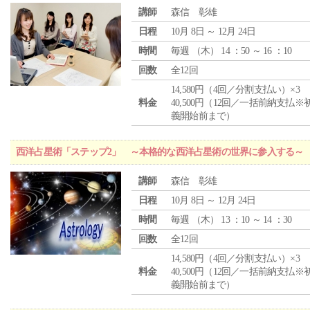
講師
森信 彰雄
日程
10月 8日 ～ 12月 24日
時間
毎週 （
木
） 14 ：50 ～ 16 ：10
回数
全12回
14,580円（4回／分割支払い）×3
料金
40,500円（12回／一括前納支払※
義開始前まで）
西洋占星術「ステップ2」 ～本格的な西洋占星術の世界に参入する～
講師
森信 彰雄
日程
10月 8日 ～ 12月 24日
時間
毎週 （
木
） 13 ：10 ～ 14 ：30
回数
全12回
14,580円（4回／分割支払い）×3
料金
40,500円（12回／一括前納支払※
義開始前まで）