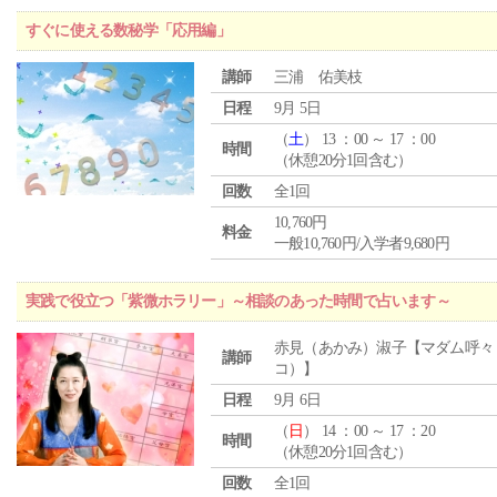
すぐに使える数秘学「応用編」
講師
三浦 佑美枝
日程
9月 5日
（
土
） 13 ：00 ～ 17 ：00
時間
（休憩20分1回含む）
回数
全1回
10,760円
料金
一般10,760円/入学者9,680円
実践で役立つ「紫微ホラリー」～相談のあった時間で占います～
赤見（あかみ）淑子【マダム呼々
講師
コ）】
日程
9月 6日
（
日
） 14 ：00 ～ 17 ：20
時間
（休憩20分1回含む）
回数
全1回