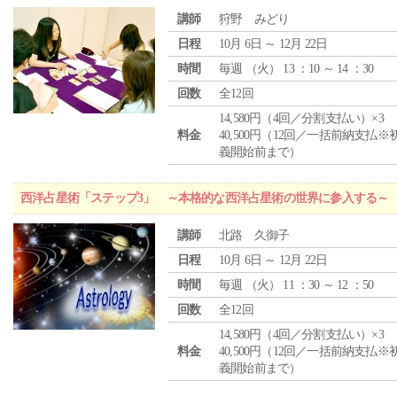
講師
狩野 みどり
日程
10月 6日 ～ 12月 22日
時間
毎週 （
火
） 13 ：10 ～ 14 ：30
回数
全12回
14,580円（4回／分割支払い）×3
料金
40,500円（12回／一括前納支払※
義開始前まで）
西洋占星術「ステップ3」 ～本格的な西洋占星術の世界に参入する～
講師
北路 久御子
日程
10月 6日 ～ 12月 22日
時間
毎週 （
火
） 11 ：30 ～ 12 ：50
回数
全12回
14,580円（4回／分割支払い）×3
料金
40,500円（12回／一括前納支払※
義開始前まで）