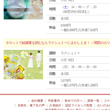
日程
11月 14日
（
土
） 14 ：00 ～ 17 ：20
時間
（休憩20分1回含む）
回数
全1回
8,800円
料金
一般8,800円/入学者7,920円
タロットで結婚運を読むならラクシュミーにまかしとき！ ～関西のカリ
講師
ラクシュミー
日程
11月 30日
時間
（
月
） 18 ：00 ～ 20 ：00
回数
全1回
5,870円
料金
一般5,870円/入学者5,280円
｜
会社概要
｜
学校案内
｜
初めての方へ
｜
講座一覧
｜
ス
｜
在校生・修了生の声
｜
占術紹介
｜
認定ライセンス制度
｜
占いのお