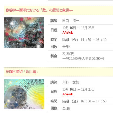
数秘学―西洋における「数」の思想と象徴―
講師
田口 清一
10月 16日 ～ 12月 25日
日程
A Week
時間
隔週 （
金
） 14 ：50 ～ 16 ：10
回数
全6回
22,360円
料金
一般22,360円/入学者20,090円
宿曜占星術「応用編」
講師
川野 文彰
10月 16日 ～ 12月 25日
日程
A Week
時間
隔週 （
金
） 16 ：30 ～ 17 ：50
回数
全6回