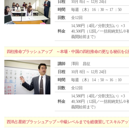
日程
10月 8日 ～ 12月 24日
時間
毎週 （
木
） 16 ：30 ～ 17 ：50
回数
全12回
14,580円（4回／分割支払い）×3
料金
40,500円（12回／一括前納支払※
義開始前まで）
四柱推命ブラッシュアップ ～本場・中国の四柱推命の更なる秘伝を公
講師
澤田 昌征
日程
10月 8日 ～ 12月 24日
時間
毎週 （
木
） 14 ：50 ～ 16 ：10
回数
全12回
14,580円（4回／分割支払い）×3
料金
40,500円（12回／一括前納支払※
義開始前まで）
西洋占星術ブラッシュアップ～中級レベルまでを総復習してスキルアッ