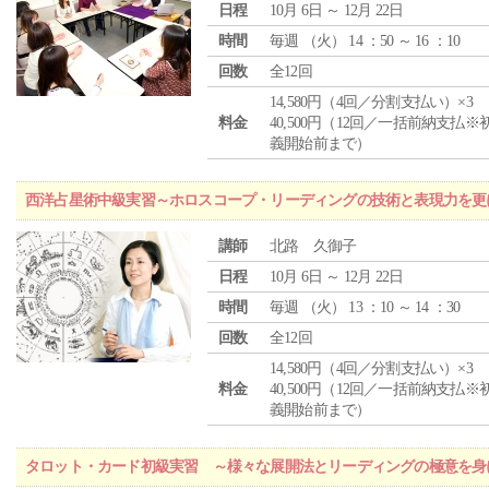
日程
10月 6日 ～ 12月 22日
時間
毎週 （
火
） 14 ：50 ～ 16 ：10
回数
全12回
14,580円（4回／分割支払い）×3
料金
40,500円（12回／一括前納支払※
義開始前まで）
西洋占星術中級実習～ホロスコープ・リーディングの技術と表現力を更
講師
北路 久御子
日程
10月 6日 ～ 12月 22日
時間
毎週 （
火
） 13 ：10 ～ 14 ：30
回数
全12回
14,580円（4回／分割支払い）×3
料金
40,500円（12回／一括前納支払※
義開始前まで）
タロット・カード初級実習 ～様々な展開法とリーディングの極意を身