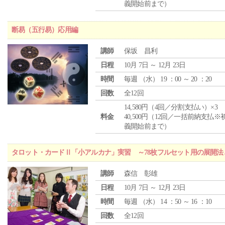
義開始前まで）
断易（五行易）応用編
講師
保坂 昌利
日程
10月 7日 ～ 12月 23日
時間
毎週 （
水
） 19 ：00 ～ 20 ：20
回数
全12回
14,580円（4回／分割支払い）×3
料金
40,500円（12回／一括前納支払※
義開始前まで）
タロット・カードⅡ「小アルカナ」実習 ～78枚フルセット用の展開
講師
森信 彰雄
日程
10月 7日 ～ 12月 23日
時間
毎週 （
水
） 14 ：50 ～ 16 ：10
回数
全12回