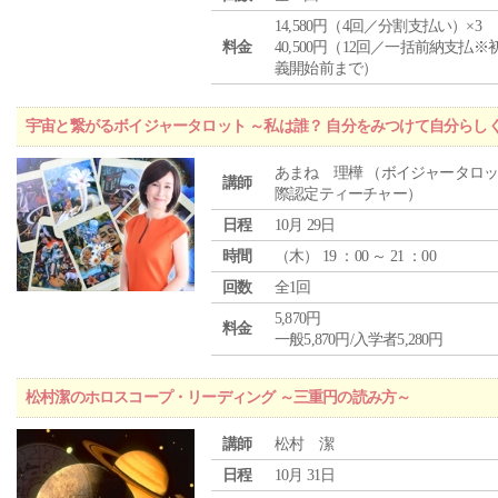
14,580円（4回／分割支払い）×3
料金
40,500円（12回／一括前納支払※
義開始前まで）
宇宙と繋がるボイジャータロット ～私は誰？ 自分をみつけて自分らし
あまね 理樺 （ボイジャータロ
講師
際認定ティーチャー）
日程
10月 29日
時間
（
木
） 19 ：00 ～ 21 ：00
回数
全1回
5,870円
料金
一般5,870円/入学者5,280円
松村潔のホロスコープ・リーディング ～三重円の読み方～
講師
松村 潔
日程
10月 31日