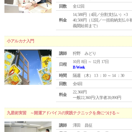
回数
全12回
14,580円（4回／分割支払い）×3
料金
40,500円（12回／一括前納支払※
義開始前まで）
小アルカナ入門
講師
狩野 みどり
10月 8日 ～ 12月 17日
日程
B Week
時間
隔週 （
木
） 13 ：10 ～ 14 ：30
回数
全6回
22,360円
料金
一般22,360円/入学者20,090円
九星術実習 ～開運アドバイスの実践テクニックを身につける～
講師
澤田 昌征