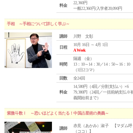
22,360円
料金
一般22,360円/入学者20,090円
手相 ～手相について詳しく学ぶ～
講師
川野 文彰
10月 16日 ～ 4月 1日
日程
A Week
隔週 （
金
）
時間
13：10～14：30／14：50～16：10
（1日2コマ）
回数
全24回
14,580円（4回／分割支払い）×6
料金
79,380円（24回／一括前納支払※
義開始前まで）
紫微斗数Ⅰ ～恐いほどよく当たる！中国占星術の奥義～
赤見（あかみ）淑子 【マダム呼
講師
（ココ）】