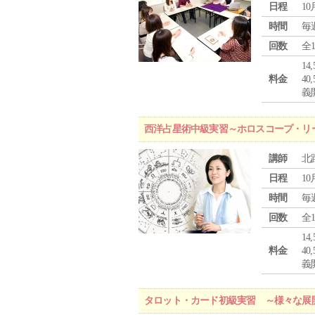
日程
10
時間
毎
回数
全
1
料金
4
義
西洋占星術中級実習～ホロスコープ・リ
講師
北
日程
10
時間
毎
回数
全
1
料金
4
義
タロット・カード初級実習 ～様々な展