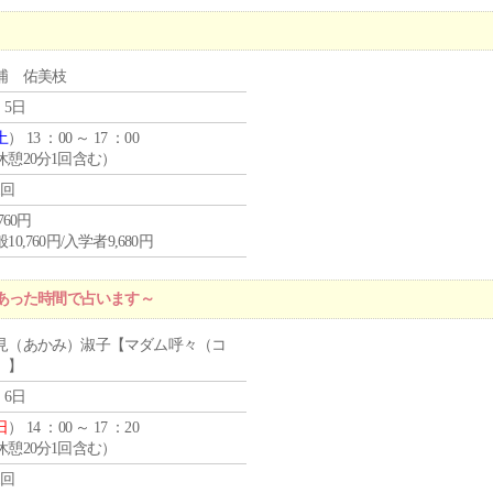
浦 佑美枝
 5日
土
） 13 ：00 ～ 17 ：00
休憩20分1回含む）
1回
,760円
10,760円/入学者9,680円
あった時間で占います～
見（あかみ）淑子【マダム呼々（コ
）】
 6日
日
） 14 ：00 ～ 17 ：20
休憩20分1回含む）
1回