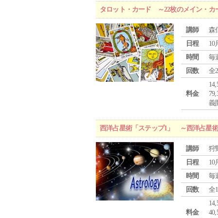
タロット・カード ～22枚のメイン・カ
講師
森
日程
10
時間
毎
回数
全
1
料金
7
義
西洋占星術「ステップ1」 ～西洋占星
講師
狩
日程
10
時間
毎
回数
全
1
料金
4