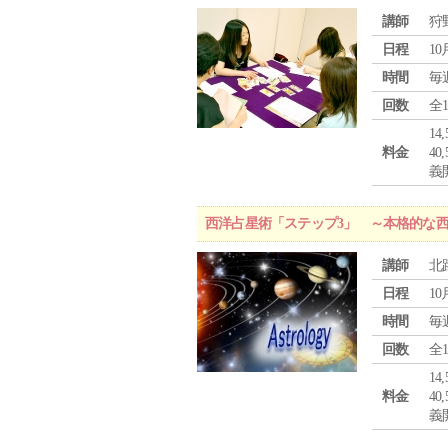
講師
狩
日程
10
時間
毎
回数
全
1
料金
4
義
西洋占星術「ステップ3」 ～本格的な
講師
北
日程
10
時間
毎
回数
全
1
料金
4
義