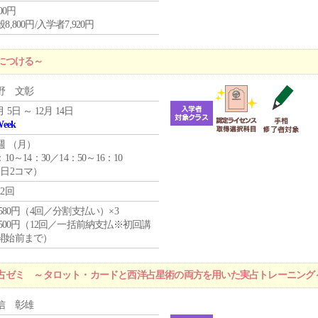
800円
8,800円/入学者7,920円
につける～
野 文彰
月 5日 ～ 12月 14日
Week
週 （
月
）
：10～14：30／14：50～16：10
1日2コマ）
12回
4,580円（4回／分割支払い）×3
0,500円（12回／一括前納支払※初回講
開始前まで）
占ゼミ ～タロット・カードと西洋占星術の両方を用いた実占トレーニング
信 彰雄