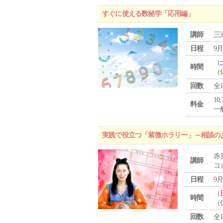
すぐに使える数秘学「応用編」
講師
三
日程
9月
（
時間
（
回数
全
10
料金
一般
実践で役立つ「紫微ホラリー」～相談の
赤
講師
コ
日程
9月
（
時間
（
回数
全