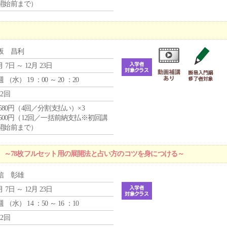
開始前まで）
坂 昌利
月 7日 ～ 12月 23日
週 （
水
） 19 ：00 ～ 20 ：20
12回
4,580円（4回／分割支払い）×3
0,500円（12回／一括前納支払※初回講
開始前まで）
 ～78枚フルセット用の展開法と占い方のコツを身につける～
信 彰雄
月 7日 ～ 12月 23日
週 （
水
） 14 ：50 ～ 16 ：10
12回