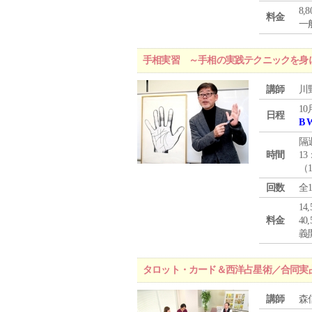
8,
料金
一般
手相実習 ～手相の実践テクニックを身
講師
川
10
日程
B 
隔
時間
13
（
回数
全
1
料金
4
義
タロット・カード＆西洋占星術／合同実
講師
森