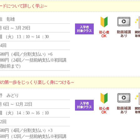
ードについて詳しく学ぶ～
信 彰雄
月 6日 ～ 3月 29日
週 （
火
） 13 ：10 ～ 14 ：30
24回
4,580円（4回／分割支払い）×6
9,380円（24回／一括前納支払※初回講
開始前まで）
術の第一歩をじっくり楽しく身につける～
野 みどり
月 6日 ～ 12月 22日
週 （
火
） 14 ：50 ～ 16 ：10
12回
4,580円（4回／分割支払い）×3
0,500円（12回／一括前納支払※初回講