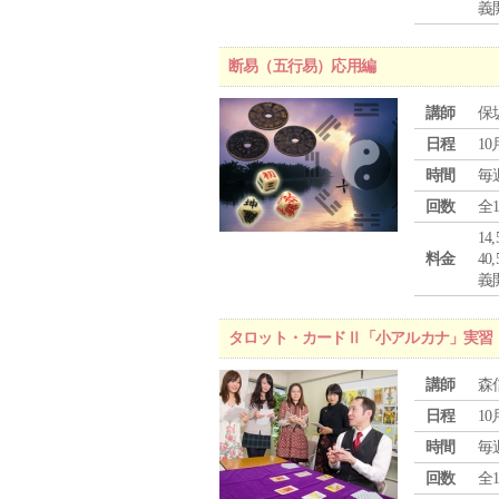
義
断易（五行易）応用編
講師
保
日程
10
時間
毎
回数
全
1
料金
4
義
タロット・カードⅡ「小アルカナ」実習
講師
森
日程
10
時間
毎
回数
全