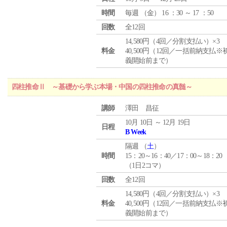
時間
毎週 （
金
） 16 ：30 ～ 17 ：50
回数
全12回
14,580円（4回／分割支払い）×3
料金
40,500円（12回／一括前納支払※
義開始前まで）
四柱推命Ⅱ ～基礎から学ぶ本場・中国の四柱推命の真髄～
講師
澤田 昌征
10月 10日 ～ 12月 19日
日程
B Week
隔週 （
土
）
時間
15：20～16：40／17：00～18：20
（1日2コマ）
回数
全12回
14,580円（4回／分割支払い）×3
料金
40,500円（12回／一括前納支払※
義開始前まで）