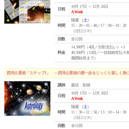
10月 17日 ～ 12月 26日
日程
A Week
隔週 （
土
）
時間
15：20～16：40／17：00～18：20
（1日2コマ）
回数
全12回
14,580円（4回／分割支払い）×3
料金
40,500円（12回／一括前納支払※
義開始前まで）
西洋占星術「ステップ1」 ～西洋占星術の第一歩をじっくり楽しく身
講師
森信 彰雄
10月 17日 ～ 12月 26日
日程
A Week
隔週 （
土
）
時間
11：30～12：50／13：10～14：30
（1日2コマ）
回数
全12回