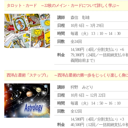
タロット・カード ～22枚のメイン・カードについて詳しく学ぶ～
講師
森信 彰雄
日程
10月 6日 ～ 3月 29日
時間
毎週 （
火
） 13 ：10 ～ 14 ：30
回数
全24回
14,580円（4回／分割支払い）×6
料金
79,380円（24回／一括前納支払※
義開始前まで）
西洋占星術「ステップ1」 ～西洋占星術の第一歩をじっくり楽しく身
講師
狩野 みどり
日程
10月 6日 ～ 12月 22日
時間
毎週 （
火
） 14 ：50 ～ 16 ：10
回数
全12回
14,580円（4回／分割支払い）×3
料金
40,500円（12回／一括前納支払※