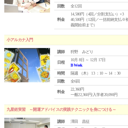
回数
全12回
14,580円（4回／分割支払い）×3
料金
40,500円（12回／一括前納支払※
義開始前まで）
小アルカナ入門
講師
狩野 みどり
10月 8日 ～ 12月 17日
日程
B Week
時間
隔週 （
木
） 13 ：10 ～ 14 ：30
回数
全6回
22,360円
料金
一般22,360円/入学者20,090円
九星術実習 ～開運アドバイスの実践テクニックを身につける～
講師
澤田 昌征