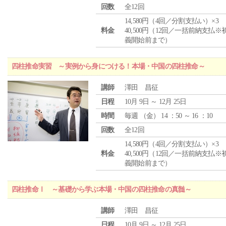
回数
全12回
14,580円（4回／分割支払い）×3
料金
40,500円（12回／一括前納支払※
義開始前まで）
四柱推命実習 ～実例から身につける！本場・中国の四柱推命～
講師
澤田 昌征
日程
10月 9日 ～ 12月 25日
時間
毎週 （
金
） 14 ：50 ～ 16 ：10
回数
全12回
14,580円（4回／分割支払い）×3
料金
40,500円（12回／一括前納支払※
義開始前まで）
四柱推命Ⅰ ～基礎から学ぶ本場・中国の四柱推命の真髄～
講師
澤田 昌征
日程
10月 9日 ～ 12月 25日