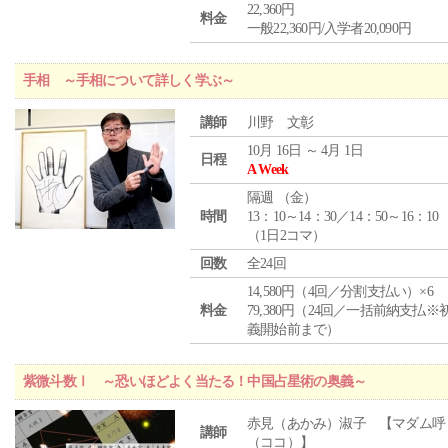
22,360円
料金
一般22,360円/入学者20,090円
手相 ～手相について詳しく学ぶ～
講師
川野 文彰
10月 16日 ～ 4月 1日
日程
A Week
隔週 （
金
）
時間
13：10～14：30／14：50～16：10
（1日2コマ）
回数
全24回
14,580円（4回／分割支払い）×6
料金
79,380円（24回／一括前納支払※
義開始前まで）
紫微斗数Ⅰ ～恐いほどよく当たる！中国占星術の奥義～
赤見（あかみ）淑子 【マダム呼
講師
（ココ）】