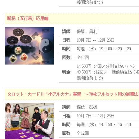
義開始前まで）
断易（五行易）応用編
講師
保坂 昌利
日程
10月 7日 ～ 12月 23日
時間
毎週 （
水
） 19 ：00 ～ 20 ：20
回数
全12回
14,580円（4回／分割支払い）×3
料金
40,500円（12回／一括前納支払※
義開始前まで）
タロット・カードⅡ「小アルカナ」実習 ～78枚フルセット用の展開
講師
森信 彰雄
日程
10月 7日 ～ 12月 23日
時間
毎週 （
水
） 14 ：50 ～ 16 ：10
回数
全12回