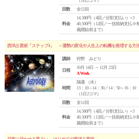
（1日2コマ）
回数
全12回
14,580円（4回／分割支払い）×3
料金
40,500円（12回／一括前納支払※
義開始前まで）
西洋占星術「ステップ4」 ～運勢の変化や人生上の転機を推理する方
講師
狩野 みどり
10月 14日 ～ 12月 23日
日程
A Week
隔週 （
水
）
時間
13：10～14：30／14：50～16：10
（1日2コマ）
回数
全12回
14,580円（4回／分割支払い）×3
料金
40,500円（12回／一括前納支払※
義開始前まで）