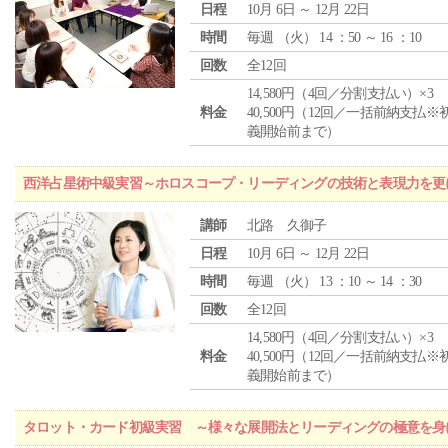
日程
10月 6日 ～ 12月 22日
時間
毎週 （
火
） 14 ：50 ～ 16 ：10
回数
全12回
14,580円（4回／分割支払い）×3
料金
40,500円（12回／一括前納支払※
義開始前まで）
西洋占星術中級実習～ホロスコープ・リーディングの技術と表現力を更
講師
北路 久御子
日程
10月 6日 ～ 12月 22日
時間
毎週 （
火
） 13 ：10 ～ 14 ：30
回数
全12回
14,580円（4回／分割支払い）×3
料金
40,500円（12回／一括前納支払※
義開始前まで）
タロット・カード初級実習 ～様々な展開法とリーディングの極意を身