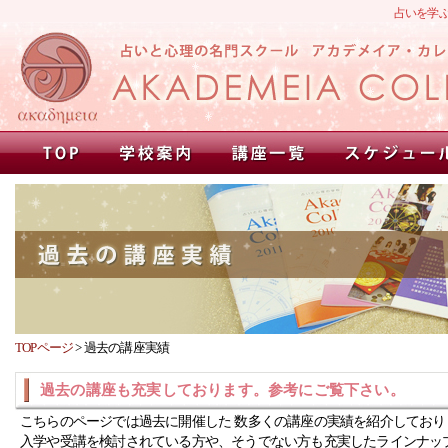
占いを学
TOPページ
>
過去の講座実績
過去の講座も充実しております。参考にご覧下さい。
こちらのページでは過去に開催した 数多くの講座の実績を紹介しており
入学や受講を検討されている方や、そうでない方も充実したラインナッ