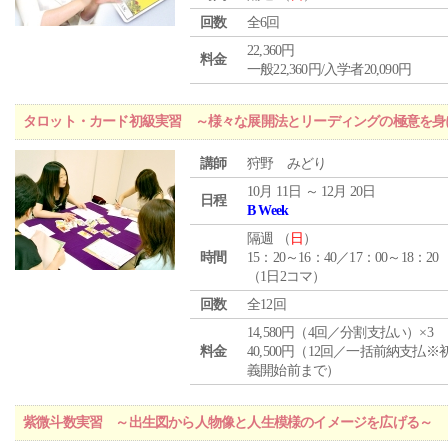
回数
全6回
22,360円
料金
一般22,360円/入学者20,090円
タロット・カード初級実習 ～様々な展開法とリーディングの極意を身
講師
狩野 みどり
10月 11日 ～ 12月 20日
日程
B Week
隔週 （
日
）
時間
15：20～16：40／17：00～18：20
（1日2コマ）
回数
全12回
14,580円（4回／分割支払い）×3
料金
40,500円（12回／一括前納支払※
義開始前まで）
紫微斗数実習 ～出生図から人物像と人生模様のイメージを広げる～