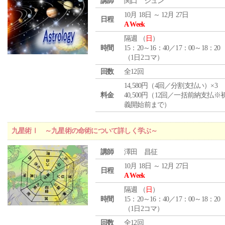
講師
関口 シュン
10月 18日 ～ 12月 27日
日程
A Week
隔週 （
日
）
時間
15：20～16：40／17：00～18：20
（1日2コマ）
回数
全12回
14,580円（4回／分割支払い）×3
料金
40,500円（12回／一括前納支払※
義開始前まで）
九星術Ⅰ ～九星術の命術について詳しく学ぶ～
講師
澤田 昌征
10月 18日 ～ 12月 27日
日程
A Week
隔週 （
日
）
時間
15：20～16：40／17：00～18：20
（1日2コマ）
回数
全12回