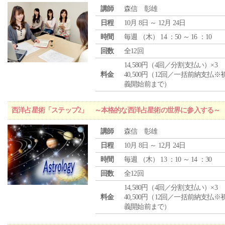
講師
森信 彰雄
日程
10月 8日 ～ 12月 24日
時間
毎週 （
木
） 14 ：50 ～ 16 ：10
回数
全12回
14,580円（4回／分割支払い）×3
料金
40,500円（12回／一括前納支払※
義開始前まで）
西洋占星術「ステップ2」 ～本格的な西洋占星術の世界に参入する～
講師
森信 彰雄
日程
10月 8日 ～ 12月 24日
時間
毎週 （
木
） 13 ：10 ～ 14 ：30
回数
全12回
14,580円（4回／分割支払い）×3
料金
40,500円（12回／一括前納支払※
義開始前まで）