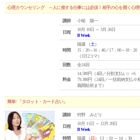
心理カウンセリング ～人に接する仕事には必須！相手の心を開く心理
講師
小槌 陽一
10月 10日 ～ 3月 26日
日程
B Week
隔週 （
土
）
時間
15：20～16：40／17：00～18：20
（1日2コマ）
回数
全24回
14,580円（4回／分割支払い）×6
料金
79,380円（24回／一括前納支払※
義開始前まで）
簡単! 「タロット・カード占い」
講師
狩野 みどり
10月 11日 ～ 12月 20日
日程
B Week
時間
隔週 （
日
） 13 ：10 ～ 14 ：30