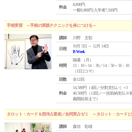
8,800円
料金
一般8,800円/入学者7,920円
手相実習 ～手相の実践テクニックを身につける～
講師
川野 文彰
10月 5日 ～ 12月 14日
日程
B Week
隔週 （
月
）
時間
13：10～14：30／14：50～16：10
（1日2コマ）
回数
全12回
14,580円（4回／分割支払い）×3
料金
40,500円（12回／一括前納支払※
義開始前まで）
タロット・カード＆西洋占星術／合同実占ゼミ ～タロット・カードと
講師
森信 彰雄