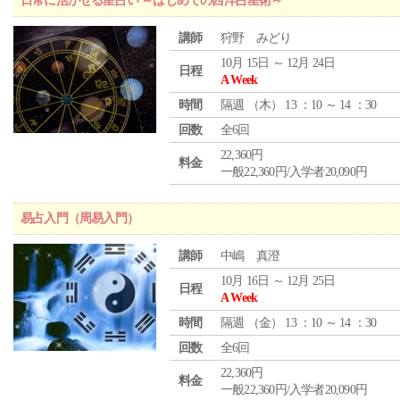
日常に活かせる星占い ～はじめての西洋占星術～
講師
狩野 みどり
10月 15日 ～ 12月 24日
日程
A Week
時間
隔週 （
木
） 13 ：10 ～ 14 ：30
回数
全6回
22,360円
料金
一般22,360円/入学者20,090円
易占入門（周易入門）
講師
中嶋 真澄
10月 16日 ～ 12月 25日
日程
A Week
時間
隔週 （
金
） 13 ：10 ～ 14 ：30
回数
全6回
22,360円
料金
一般22,360円/入学者20,090円