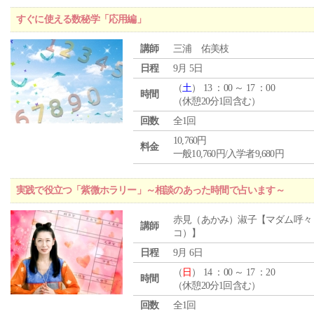
すぐに使える数秘学「応用編」
講師
三浦 佑美枝
日程
9月 5日
（
土
） 13 ：00 ～ 17 ：00
時間
（休憩20分1回含む）
回数
全1回
10,760円
料金
一般10,760円/入学者9,680円
実践で役立つ「紫微ホラリー」～相談のあった時間で占います～
赤見（あかみ）淑子【マダム呼々
講師
コ）】
日程
9月 6日
（
日
） 14 ：00 ～ 17 ：20
時間
（休憩20分1回含む）
回数
全1回