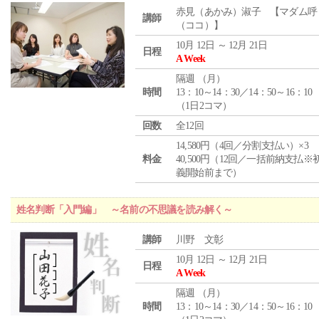
赤見（あかみ）淑子 【マダム呼
講師
（ココ）】
10月 12日 ～ 12月 21日
日程
A Week
隔週 （
月
）
時間
13：10～14：30／14：50～16：10
（1日2コマ）
回数
全12回
14,580円（4回／分割支払い）×3
料金
40,500円（12回／一括前納支払※
義開始前まで）
姓名判断「入門編」 ～名前の不思議を読み解く～
講師
川野 文彰
10月 12日 ～ 12月 21日
日程
A Week
隔週 （
月
）
時間
13：10～14：30／14：50～16：10