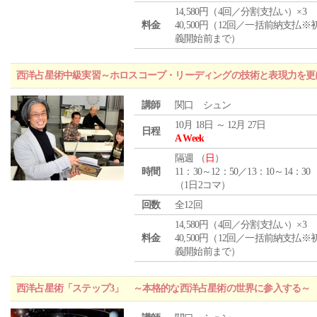
14,580円（4回／分割支払い）×3
料金
40,500円（12回／一括前納支払※
義開始前まで）
西洋占星術中級実習～ホロスコープ・リーディングの技術と表現力を更
講師
関口 シュン
10月 18日 ～ 12月 27日
日程
A Week
隔週 （
日
）
時間
11：30～12：50／13：10～14：30
（1日2コマ）
回数
全12回
14,580円（4回／分割支払い）×3
料金
40,500円（12回／一括前納支払※
義開始前まで）
西洋占星術「ステップ3」 ～本格的な西洋占星術の世界に参入する～