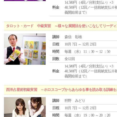
14,580円（4回／分割支払い）×3
料金
40,500円（12回／一括前納支払※
義開始前まで）
タロット・カード 中級実習 ～様々な展開法を使いこなしてリーディ
講師
森信 彰雄
日程
10月 7日 ～ 12月 23日
時間
毎週 （
水
） 11 ：30 ～ 12 ：50
回数
全12回
14,580円（4回／分割支払い）×3
料金
40,500円（12回／一括前納支払※
義開始前まで）
西洋占星術初級実習 ～ホロスコープからあらゆる事を読み取る訓練を
講師
狩野 みどり
日程
10月 7日 ～ 12月 23日
時間
毎週 （
水
） 19 ：00 ～ 20 ：20