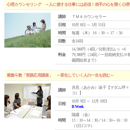
心理カウンセリング ～人に接する仕事には必須！相手の心を開く心理
講師
ＴＭＡカウンセラー
日程
10月 8日 ～ 3月 31日
時間
毎週 （
木
） 16 ：30 ～ 17 ：50
回数
全24回
14,580円（4回／分割支払い）×6
料金
79,380円（24回／一括前納支払※
義開始前まで）
紫微斗数「実践応用講座」 ～変化していく人の一生を読む～
赤見（あかみ）淑子【マダム呼々
講師
コ）】
10月 9日 ～ 12月 18日
日程
B Week
隔週 （
金
）
時間
13：10～14：30／14：50～16：10
（1日2コマ）