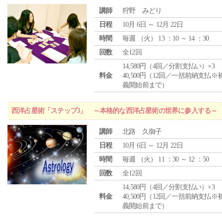
講師
狩野 みどり
日程
10月 6日 ～ 12月 22日
時間
毎週 （
火
） 13 ：10 ～ 14 ：30
回数
全12回
14,580円（4回／分割支払い）×3
料金
40,500円（12回／一括前納支払※
義開始前まで）
西洋占星術「ステップ3」 ～本格的な西洋占星術の世界に参入する～
講師
北路 久御子
日程
10月 6日 ～ 12月 22日
時間
毎週 （
火
） 11 ：30 ～ 12 ：50
回数
全12回
14,580円（4回／分割支払い）×3
料金
40,500円（12回／一括前納支払※
義開始前まで）