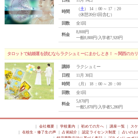
日程
11月 14日
（
土
） 14 ：00 ～ 17 ：20
時間
（休憩20分1回含む）
回数
全1回
8,800円
料金
一般8,800円/入学者7,920円
タロットで結婚運を読むならラクシュミーにまかしとき！ ～関西のカリ
講師
ラクシュミー
日程
11月 30日
時間
（
月
） 18 ：00 ～ 20 ：00
回数
全1回
5,870円
料金
一般5,870円/入学者5,280円
｜
会社概要
｜
学校案内
｜
初めての方へ
｜
講座一覧
｜
ス
｜
在校生・修了生の声
｜
占術紹介
｜
認定ライセンス制度
｜
占いのお