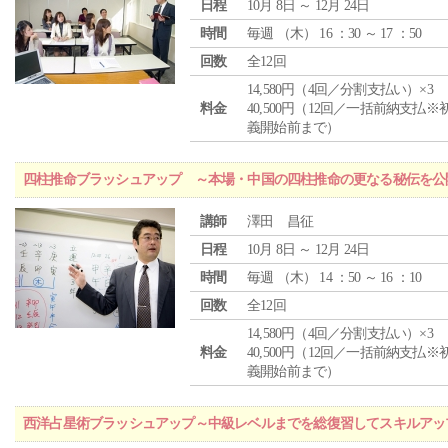
日程
10月 8日 ～ 12月 24日
時間
毎週 （
木
） 16 ：30 ～ 17 ：50
回数
全12回
14,580円（4回／分割支払い）×3
料金
40,500円（12回／一括前納支払※
義開始前まで）
四柱推命ブラッシュアップ ～本場・中国の四柱推命の更なる秘伝を公
講師
澤田 昌征
日程
10月 8日 ～ 12月 24日
時間
毎週 （
木
） 14 ：50 ～ 16 ：10
回数
全12回
14,580円（4回／分割支払い）×3
料金
40,500円（12回／一括前納支払※
義開始前まで）
西洋占星術ブラッシュアップ～中級レベルまでを総復習してスキルアッ