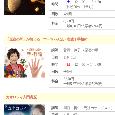
（
土
） 12 ：00 ～ 15 ：20
時間
（休憩20分1回含む）
回数
全1回
8,800円
料金
一般8,800円/入学者7,920円
「原宿の母」が教える すーちゃん流・実践！手相術
講師
菅野 鈴子 （原宿の母）
日程
11月 1日
時間
（
日
） 12 ：00 ～ 14 ：00
回数
全1回
5,870円
料金
一般5,870円/入学者5,280円
カオロジィ入門講座
講師
川口 哲生（元祖カオロジスト）