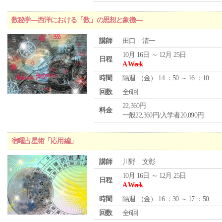
数秘学―西洋における「数」の思想と象徴―
講師
田口 清一
10月 16日 ～ 12月 25日
日程
A Week
時間
隔週 （
金
） 14 ：50 ～ 16 ：10
回数
全6回
22,360円
料金
一般22,360円/入学者20,090円
宿曜占星術「応用編」
講師
川野 文彰
10月 16日 ～ 12月 25日
日程
A Week
時間
隔週 （
金
） 16 ：30 ～ 17 ：50
回数
全6回