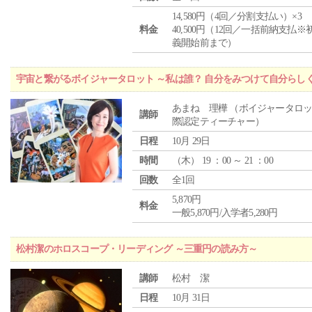
14,580円（4回／分割支払い）×3
料金
40,500円（12回／一括前納支払※
義開始前まで）
宇宙と繋がるボイジャータロット ～私は誰？ 自分をみつけて自分らし
あまね 理樺 （ボイジャータロ
講師
際認定ティーチャー）
日程
10月 29日
時間
（
木
） 19 ：00 ～ 21 ：00
回数
全1回
5,870円
料金
一般5,870円/入学者5,280円
松村潔のホロスコープ・リーディング ～三重円の読み方～
講師
松村 潔
日程
10月 31日