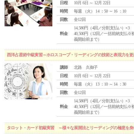
日程
10月 6日 ～ 12月 22日
時間
毎週 （
火
） 14 ：50 ～ 16 ：10
回数
全12回
14,580円（4回／分割支払い）×3
料金
40,500円（12回／一括前納支払※
義開始前まで）
西洋占星術中級実習～ホロスコープ・リーディングの技術と表現力を更
講師
北路 久御子
日程
10月 6日 ～ 12月 22日
時間
毎週 （
火
） 13 ：10 ～ 14 ：30
回数
全12回
14,580円（4回／分割支払い）×3
料金
40,500円（12回／一括前納支払※
義開始前まで）
タロット・カード初級実習 ～様々な展開法とリーディングの極意を身