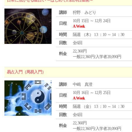
日常に活かせる星占い ～はじめての西洋占星術～
講師
狩野 みどり
10月 15日 ～ 12月 24日
日程
A Week
時間
隔週 （
木
） 13 ：10 ～ 14 ：30
回数
全6回
22,360円
料金
一般22,360円/入学者20,090円
易占入門（周易入門）
講師
中嶋 真澄
10月 16日 ～ 12月 25日
日程
A Week
時間
隔週 （
金
） 13 ：10 ～ 14 ：30
回数
全6回
22,360円
料金
一般22,360円/入学者20,090円