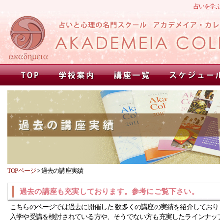
占いを学
TOPページ
>
過去の講座実績
過去の講座も充実しております。参考にご覧下さい。
こちらのページでは過去に開催した 数多くの講座の実績を紹介しており
入学や受講を検討されている方や、そうでない方も充実したラインナッ