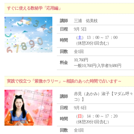
すぐに使える数秘学「応用編」
講師
三浦 佑美枝
日程
9月 5日
（
土
） 13 ：00 ～ 17 ：00
時間
（休憩20分1回含む）
回数
全1回
10,760円
料金
一般10,760円/入学者9,680円
実践で役立つ「紫微ホラリー」～相談のあった時間で占います～
赤見（あかみ）淑子【マダム呼々
講師
コ）】
日程
9月 6日
（
日
） 14 ：00 ～ 17 ：20
時間
（休憩20分1回含む）
回数
全1回