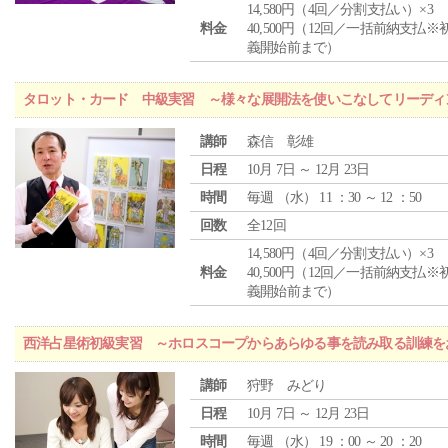
14,580円（4回／分割支払い）×3
料金
40,500円（12回／一括前納支払※
義開始前まで）
タロット・カード 中級実習 ～様々な展開法を使いこなしてリーディ
講師
森信 彰雄
日程
10月 7日 ～ 12月 23日
時間
毎週 （
水
） 11 ：30 ～ 12 ：50
回数
全12回
14,580円（4回／分割支払い）×3
料金
40,500円（12回／一括前納支払※
義開始前まで）
西洋占星術初級実習 ～ホロスコープからあらゆる事を読み取る訓練を
講師
狩野 みどり
日程
10月 7日 ～ 12月 23日
時間
毎週 （
水
） 19 ：00 ～ 20 ：20