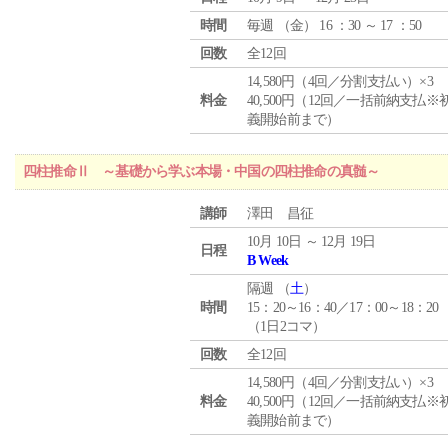
時間
毎週 （
金
） 16 ：30 ～ 17 ：50
回数
全12回
14,580円（4回／分割支払い）×3
料金
40,500円（12回／一括前納支払※
義開始前まで）
四柱推命Ⅱ ～基礎から学ぶ本場・中国の四柱推命の真髄～
講師
澤田 昌征
10月 10日 ～ 12月 19日
日程
B Week
隔週 （
土
）
時間
15：20～16：40／17：00～18：20
（1日2コマ）
回数
全12回
14,580円（4回／分割支払い）×3
料金
40,500円（12回／一括前納支払※
義開始前まで）