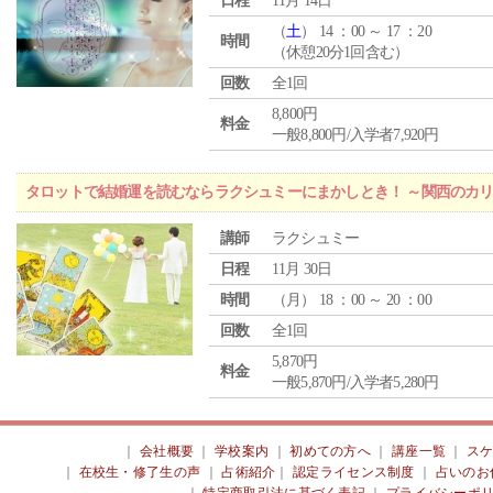
日程
11月 14日
（
土
） 14 ：00 ～ 17 ：20
時間
（休憩20分1回含む）
回数
全1回
8,800円
料金
一般8,800円/入学者7,920円
タロットで結婚運を読むならラクシュミーにまかしとき！ ～関西のカリ
講師
ラクシュミー
日程
11月 30日
時間
（
月
） 18 ：00 ～ 20 ：00
回数
全1回
5,870円
料金
一般5,870円/入学者5,280円
｜
会社概要
｜
学校案内
｜
初めての方へ
｜
講座一覧
｜
ス
｜
在校生・修了生の声
｜
占術紹介
｜
認定ライセンス制度
｜
占いのお