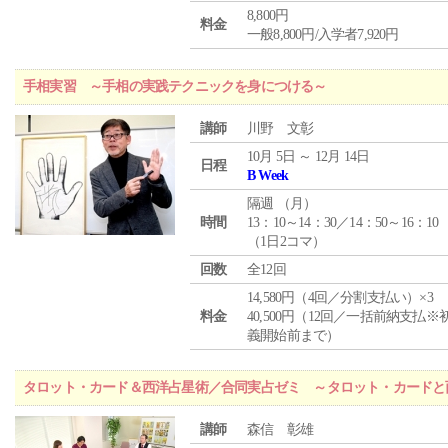
8,800円
料金
一般8,800円/入学者7,920円
手相実習 ～手相の実践テクニックを身につける～
講師
川野 文彰
10月 5日 ～ 12月 14日
日程
B Week
隔週 （
月
）
時間
13：10～14：30／14：50～16：10
（1日2コマ）
回数
全12回
14,580円（4回／分割支払い）×3
料金
40,500円（12回／一括前納支払※
義開始前まで）
タロット・カード＆西洋占星術／合同実占ゼミ ～タロット・カードと
講師
森信 彰雄