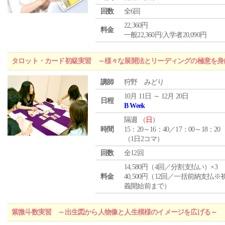
回数
全6回
22,360円
料金
一般22,360円/入学者20,090円
タロット・カード初級実習 ～様々な展開法とリーディングの極意を身
講師
狩野 みどり
10月 11日 ～ 12月 20日
日程
B Week
隔週 （
日
）
時間
15：20～16：40／17：00～18：20
（1日2コマ）
回数
全12回
14,580円（4回／分割支払い）×3
料金
40,500円（12回／一括前納支払※
義開始前まで）
紫微斗数実習 ～出生図から人物像と人生模様のイメージを広げる～