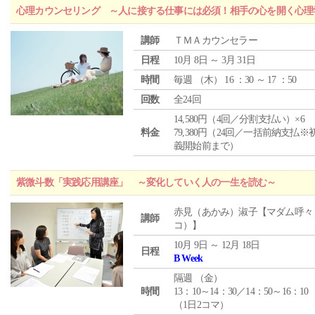
心理カウンセリング ～人に接する仕事には必須！相手の心を開く心理
講師
ＴＭＡカウンセラー
日程
10月 8日 ～ 3月 31日
時間
毎週 （
木
） 16 ：30 ～ 17 ：50
回数
全24回
14,580円（4回／分割支払い）×6
料金
79,380円（24回／一括前納支払※
義開始前まで）
紫微斗数「実践応用講座」 ～変化していく人の一生を読む～
赤見（あかみ）淑子【マダム呼々
講師
コ）】
10月 9日 ～ 12月 18日
日程
B Week
隔週 （
金
）
時間
13：10～14：30／14：50～16：10
（1日2コマ）