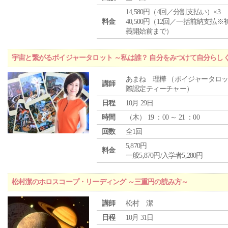
14,580円（4回／分割支払い）×3
料金
40,500円（12回／一括前納支払※
義開始前まで）
宇宙と繋がるボイジャータロット ～私は誰？ 自分をみつけて自分らし
あまね 理樺 （ボイジャータロ
講師
際認定ティーチャー）
日程
10月 29日
時間
（
木
） 19 ：00 ～ 21 ：00
回数
全1回
5,870円
料金
一般5,870円/入学者5,280円
松村潔のホロスコープ・リーディング ～三重円の読み方～
講師
松村 潔
日程
10月 31日