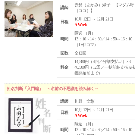
赤見（あかみ）淑子 【マダム呼
講師
（ココ）】
10月 12日 ～ 12月 21日
日程
A Week
隔週 （
月
）
時間
13：10～14：30／14：50～16：10
（1日2コマ）
回数
全12回
14,580円（4回／分割支払い）×3
料金
40,500円（12回／一括前納支払※
義開始前まで）
姓名判断「入門編」 ～名前の不思議を読み解く～
講師
川野 文彰
10月 12日 ～ 12月 21日
日程
A Week
隔週 （
月
）
時間
13：10～14：30／14：50～16：10