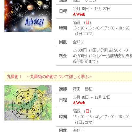
講師
関口 シュン
10月 18日 ～ 12月 27日
日程
A Week
隔週 （
日
）
時間
15：20～16：40／17：00～18：20
（1日2コマ）
回数
全12回
14,580円（4回／分割支払い）×3
料金
40,500円（12回／一括前納支払※
義開始前まで）
九星術Ⅰ ～九星術の命術について詳しく学ぶ～
講師
澤田 昌征
10月 18日 ～ 12月 27日
日程
A Week
隔週 （
日
）
時間
15：20～16：40／17：00～18：20
（1日2コマ）
回数
全12回