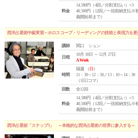
14,580円（4回／分割支払い）×3
料金
40,500円（12回／一括前納支払※
義開始前まで）
西洋占星術中級実習～ホロスコープ・リーディングの技術と表現力を更
講師
関口 シュン
10月 18日 ～ 12月 27日
日程
A Week
隔週 （
日
）
時間
11：30～12：50／13：10～14：30
（1日2コマ）
回数
全12回
14,580円（4回／分割支払い）×3
料金
40,500円（12回／一括前納支払※
義開始前まで）
西洋占星術「ステップ3」 ～本格的な西洋占星術の世界に参入する～