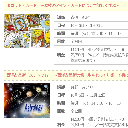
タロット・カード ～22枚のメイン・カードについて詳しく学ぶ～
講師
森信 彰雄
日程
10月 6日 ～ 3月 29日
時間
毎週 （
火
） 13 ：10 ～ 14 ：30
回数
全24回
14,580円（4回／分割支払い）×6
料金
79,380円（24回／一括前納支払※
義開始前まで）
西洋占星術「ステップ1」 ～西洋占星術の第一歩をじっくり楽しく身
講師
狩野 みどり
日程
10月 6日 ～ 12月 22日
時間
毎週 （
火
） 14 ：50 ～ 16 ：10
回数
全12回
14,580円（4回／分割支払い）×3
料金
40,500円（12回／一括前納支払※