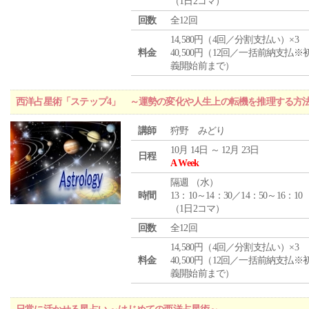
（1日2コマ）
回数
全12回
14,580円（4回／分割支払い）×3
料金
40,500円（12回／一括前納支払※
義開始前まで）
西洋占星術「ステップ4」 ～運勢の変化や人生上の転機を推理する方
講師
狩野 みどり
10月 14日 ～ 12月 23日
日程
A Week
隔週 （
水
）
時間
13：10～14：30／14：50～16：10
（1日2コマ）
回数
全12回
14,580円（4回／分割支払い）×3
料金
40,500円（12回／一括前納支払※
義開始前まで）