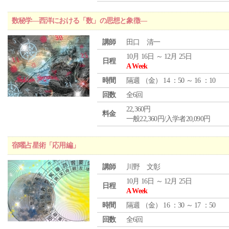
数秘学―西洋における「数」の思想と象徴―
講師
田口 清一
10月 16日 ～ 12月 25日
日程
A Week
時間
隔週 （
金
） 14 ：50 ～ 16 ：10
回数
全6回
22,360円
料金
一般22,360円/入学者20,090円
宿曜占星術「応用編」
講師
川野 文彰
10月 16日 ～ 12月 25日
日程
A Week
時間
隔週 （
金
） 16 ：30 ～ 17 ：50
回数
全6回