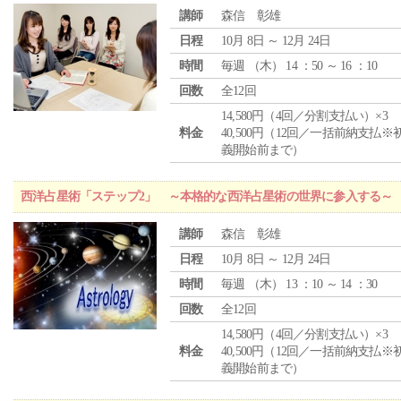
講師
森信 彰雄
日程
10月 8日 ～ 12月 24日
時間
毎週 （
木
） 14 ：50 ～ 16 ：10
回数
全12回
14,580円（4回／分割支払い）×3
料金
40,500円（12回／一括前納支払※
義開始前まで）
西洋占星術「ステップ2」 ～本格的な西洋占星術の世界に参入する～
講師
森信 彰雄
日程
10月 8日 ～ 12月 24日
時間
毎週 （
木
） 13 ：10 ～ 14 ：30
回数
全12回
14,580円（4回／分割支払い）×3
料金
40,500円（12回／一括前納支払※
義開始前まで）