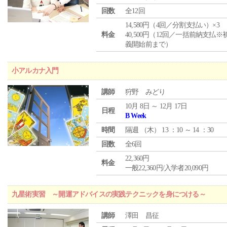
回数
全12回
14,580円（4回／分割支払い）×3
料金
40,500円（12回／一括前納支払※
義開始前まで）
小アルカナ入門
講師
狩野 みどり
10月 8日 ～ 12月 17日
日程
B Week
時間
隔週 （
木
） 13 ：10 ～ 14 ：30
回数
全6回
22,360円
料金
一般22,360円/入学者20,090円
九星術実習 ～開運アドバイスの実践テクニックを身につける～
講師
澤田 昌征