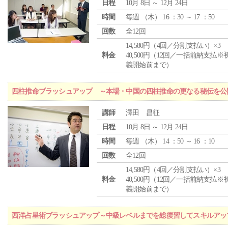
日程
10月 8日 ～ 12月 24日
時間
毎週 （
木
） 16 ：30 ～ 17 ：50
回数
全12回
14,580円（4回／分割支払い）×3
料金
40,500円（12回／一括前納支払※
義開始前まで）
四柱推命ブラッシュアップ ～本場・中国の四柱推命の更なる秘伝を公
講師
澤田 昌征
日程
10月 8日 ～ 12月 24日
時間
毎週 （
木
） 14 ：50 ～ 16 ：10
回数
全12回
14,580円（4回／分割支払い）×3
料金
40,500円（12回／一括前納支払※
義開始前まで）
西洋占星術ブラッシュアップ～中級レベルまでを総復習してスキルアッ