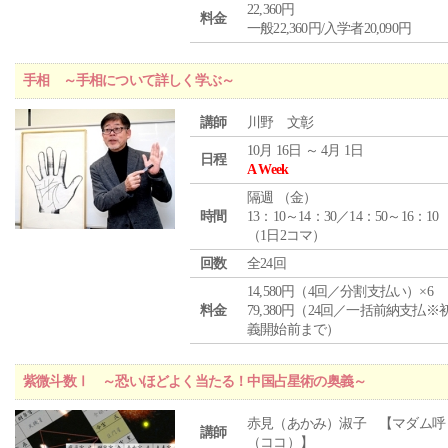
22,360円
料金
一般22,360円/入学者20,090円
手相 ～手相について詳しく学ぶ～
講師
川野 文彰
10月 16日 ～ 4月 1日
日程
A Week
隔週 （
金
）
時間
13：10～14：30／14：50～16：10
（1日2コマ）
回数
全24回
14,580円（4回／分割支払い）×6
料金
79,380円（24回／一括前納支払※
義開始前まで）
紫微斗数Ⅰ ～恐いほどよく当たる！中国占星術の奥義～
赤見（あかみ）淑子 【マダム呼
講師
（ココ）】