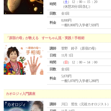
（
土
） 12 ：00 ～ 15 ：20
時間
（休憩20分1回含む）
回数
全1回
8,800円
料金
一般8,800円/入学者7,920円
「原宿の母」が教える すーちゃん流・実践！手相術
講師
菅野 鈴子 （原宿の母）
日程
11月 1日
時間
（
日
） 12 ：00 ～ 14 ：00
回数
全1回
5,870円
料金
一般5,870円/入学者5,280円
カオロジィ入門講座
講師
川口 哲生（元祖カオロジスト）