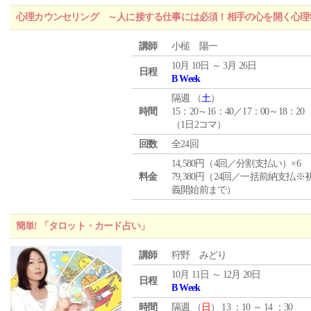
心理カウンセリング ～人に接する仕事には必須！相手の心を開く心理
講師
小槌 陽一
10月 10日 ～ 3月 26日
日程
B Week
隔週 （
土
）
時間
15：20～16：40／17：00～18：20
（1日2コマ）
回数
全24回
14,580円（4回／分割支払い）×6
料金
79,380円（24回／一括前納支払※
義開始前まで）
簡単! 「タロット・カード占い」
講師
狩野 みどり
10月 11日 ～ 12月 20日
日程
B Week
時間
隔週 （
日
） 13 ：10 ～ 14 ：30