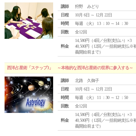
講師
狩野 みどり
日程
10月 6日 ～ 12月 22日
時間
毎週 （
火
） 13 ：10 ～ 14 ：30
回数
全12回
14,580円（4回／分割支払い）×3
料金
40,500円（12回／一括前納支払※
義開始前まで）
西洋占星術「ステップ3」 ～本格的な西洋占星術の世界に参入する～
講師
北路 久御子
日程
10月 6日 ～ 12月 22日
時間
毎週 （
火
） 11 ：30 ～ 12 ：50
回数
全12回
14,580円（4回／分割支払い）×3
料金
40,500円（12回／一括前納支払※
義開始前まで）