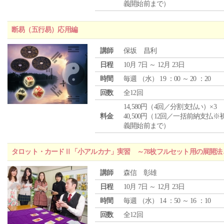
義開始前まで）
断易（五行易）応用編
講師
保坂 昌利
日程
10月 7日 ～ 12月 23日
時間
毎週 （
水
） 19 ：00 ～ 20 ：20
回数
全12回
14,580円（4回／分割支払い）×3
料金
40,500円（12回／一括前納支払※
義開始前まで）
タロット・カードⅡ「小アルカナ」実習 ～78枚フルセット用の展開
講師
森信 彰雄
日程
10月 7日 ～ 12月 23日
時間
毎週 （
水
） 14 ：50 ～ 16 ：10
回数
全12回