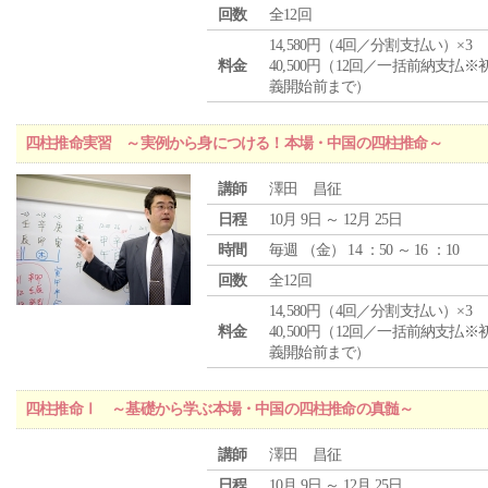
回数
全12回
14,580円（4回／分割支払い）×3
料金
40,500円（12回／一括前納支払※
義開始前まで）
四柱推命実習 ～実例から身につける！本場・中国の四柱推命～
講師
澤田 昌征
日程
10月 9日 ～ 12月 25日
時間
毎週 （
金
） 14 ：50 ～ 16 ：10
回数
全12回
14,580円（4回／分割支払い）×3
料金
40,500円（12回／一括前納支払※
義開始前まで）
四柱推命Ⅰ ～基礎から学ぶ本場・中国の四柱推命の真髄～
講師
澤田 昌征
日程
10月 9日 ～ 12月 25日