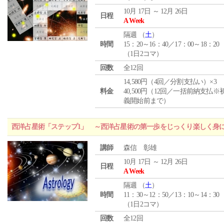
10月 17日 ～ 12月 26日
日程
A Week
隔週 （
土
）
時間
15：20～16：40／17：00～18：20
（1日2コマ）
回数
全12回
14,580円（4回／分割支払い）×3
料金
40,500円（12回／一括前納支払※
義開始前まで）
西洋占星術「ステップ1」 ～西洋占星術の第一歩をじっくり楽しく身
講師
森信 彰雄
10月 17日 ～ 12月 26日
日程
A Week
隔週 （
土
）
時間
11：30～12：50／13：10～14：30
（1日2コマ）
回数
全12回