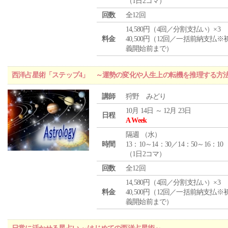
（1日2コマ）
回数
全12回
14,580円（4回／分割支払い）×3
料金
40,500円（12回／一括前納支払※
義開始前まで）
西洋占星術「ステップ4」 ～運勢の変化や人生上の転機を推理する方
講師
狩野 みどり
10月 14日 ～ 12月 23日
日程
A Week
隔週 （
水
）
時間
13：10～14：30／14：50～16：10
（1日2コマ）
回数
全12回
14,580円（4回／分割支払い）×3
料金
40,500円（12回／一括前納支払※
義開始前まで）