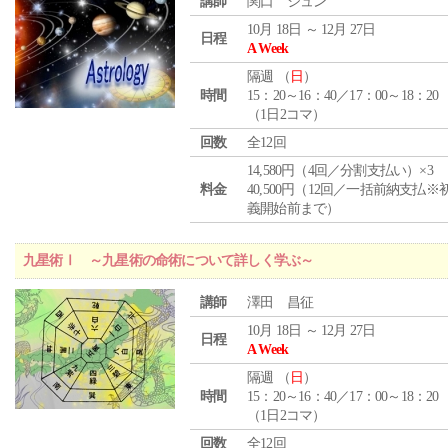
講師
関口 シュン
10月 18日 ～ 12月 27日
日程
A Week
隔週 （
日
）
時間
15：20～16：40／17：00～18：20
（1日2コマ）
回数
全12回
14,580円（4回／分割支払い）×3
料金
40,500円（12回／一括前納支払※
義開始前まで）
九星術Ⅰ ～九星術の命術について詳しく学ぶ～
講師
澤田 昌征
10月 18日 ～ 12月 27日
日程
A Week
隔週 （
日
）
時間
15：20～16：40／17：00～18：20
（1日2コマ）
回数
全12回