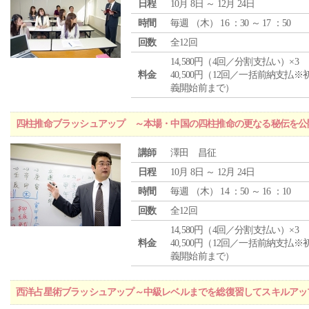
日程
10月 8日 ～ 12月 24日
時間
毎週 （
木
） 16 ：30 ～ 17 ：50
回数
全12回
14,580円（4回／分割支払い）×3
料金
40,500円（12回／一括前納支払※
義開始前まで）
四柱推命ブラッシュアップ ～本場・中国の四柱推命の更なる秘伝を公
講師
澤田 昌征
日程
10月 8日 ～ 12月 24日
時間
毎週 （
木
） 14 ：50 ～ 16 ：10
回数
全12回
14,580円（4回／分割支払い）×3
料金
40,500円（12回／一括前納支払※
義開始前まで）
西洋占星術ブラッシュアップ～中級レベルまでを総復習してスキルアッ