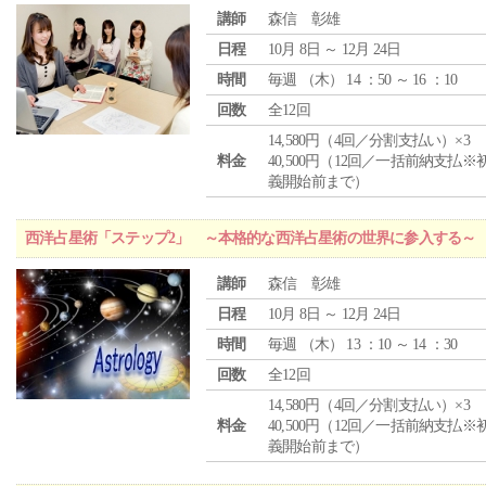
講師
森信 彰雄
日程
10月 8日 ～ 12月 24日
時間
毎週 （
木
） 14 ：50 ～ 16 ：10
回数
全12回
14,580円（4回／分割支払い）×3
料金
40,500円（12回／一括前納支払※
義開始前まで）
西洋占星術「ステップ2」 ～本格的な西洋占星術の世界に参入する～
講師
森信 彰雄
日程
10月 8日 ～ 12月 24日
時間
毎週 （
木
） 13 ：10 ～ 14 ：30
回数
全12回
14,580円（4回／分割支払い）×3
料金
40,500円（12回／一括前納支払※
義開始前まで）