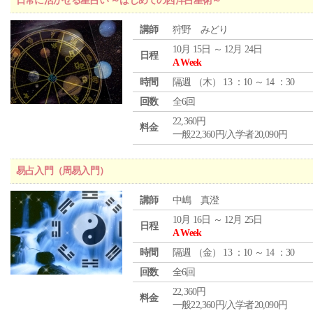
日常に活かせる星占い ～はじめての西洋占星術～
講師
狩野 みどり
10月 15日 ～ 12月 24日
日程
A Week
時間
隔週 （
木
） 13 ：10 ～ 14 ：30
回数
全6回
22,360円
料金
一般22,360円/入学者20,090円
易占入門（周易入門）
講師
中嶋 真澄
10月 16日 ～ 12月 25日
日程
A Week
時間
隔週 （
金
） 13 ：10 ～ 14 ：30
回数
全6回
22,360円
料金
一般22,360円/入学者20,090円