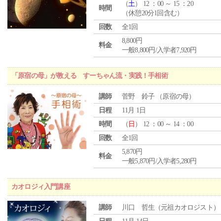
（
土
） 12 ：00 ～ 15 ：20
時間
（休憩20分1回含む）
回数
全1回
8,800円
料金
一般8,800円/入学者7,920円
「原宿の母」が教える すーちゃん流・実践！手相術
講師
菅野 鈴子 （原宿の母）
日程
11月 1日
時間
（
日
） 12 ：00 ～ 14 ：00
回数
全1回
5,870円
料金
一般5,870円/入学者5,280円
カオロジィ入門講座
講師
川口 哲生（元祖カオロジスト）