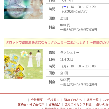
日程
11月 14日
（
土
） 14 ：00 ～ 17 ：20
時間
（休憩20分1回含む）
回数
全1回
8,800円
料金
一般8,800円/入学者7,920円
タロットで結婚運を読むならラクシュミーにまかしとき！ ～関西のカリ
講師
ラクシュミー
日程
11月 30日
時間
（
月
） 18 ：00 ～ 20 ：00
回数
全1回
5,870円
料金
一般5,870円/入学者5,280円
｜
会社概要
｜
学校案内
｜
初めての方へ
｜
講座一覧
｜
ス
｜
在校生・修了生の声
｜
占術紹介
｜
認定ライセンス制度
｜
占いのお