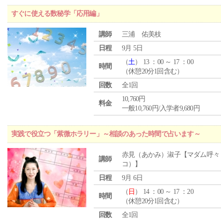
すぐに使える数秘学「応用編」
講師
三浦 佑美枝
日程
9月 5日
（
土
） 13 ：00 ～ 17 ：00
時間
（休憩20分1回含む）
回数
全1回
10,760円
料金
一般10,760円/入学者9,680円
実践で役立つ「紫微ホラリー」～相談のあった時間で占います～
赤見（あかみ）淑子【マダム呼々
講師
コ）】
日程
9月 6日
（
日
） 14 ：00 ～ 17 ：20
時間
（休憩20分1回含む）
回数
全1回