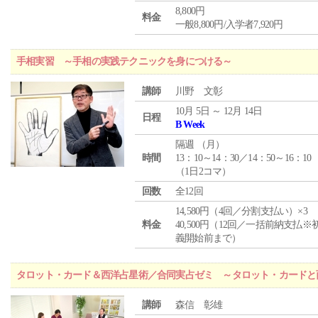
8,800円
料金
一般8,800円/入学者7,920円
手相実習 ～手相の実践テクニックを身につける～
講師
川野 文彰
10月 5日 ～ 12月 14日
日程
B Week
隔週 （
月
）
時間
13：10～14：30／14：50～16：10
（1日2コマ）
回数
全12回
14,580円（4回／分割支払い）×3
料金
40,500円（12回／一括前納支払※
義開始前まで）
タロット・カード＆西洋占星術／合同実占ゼミ ～タロット・カードと
講師
森信 彰雄