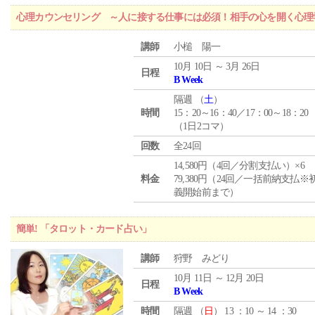
心理カウンセリング ～人に接する仕事には必須！相手の心を開く心理
講師
小槌 陽一
10月 10日 ～ 3月 26日
日程
B Week
隔週 （
土
）
時間
15：20～16：40／17：00～18：20
（1日2コマ）
回数
全24回
14,580円（4回／分割支払い）×6
料金
79,380円（24回／一括前納支払※
義開始前まで）
簡単! 「タロット・カード占い」
講師
狩野 みどり
10月 11日 ～ 12月 20日
日程
B Week
時間
隔週 （
日
） 13 ：10 ～ 14 ：30