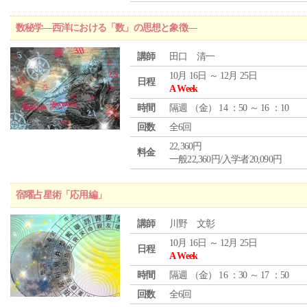
数秘学―西洋における「数」の思想と象徴―
講師
田口 清一
10月 16日 ～ 12月 25日
日程
A Week
時間
隔週 （
金
） 14 ：50 ～ 16 ：10
回数
全6回
22,360円
料金
一般22,360円/入学者20,090円
宿曜占星術「応用編」
講師
川野 文彰
10月 16日 ～ 12月 25日
日程
A Week
時間
隔週 （
金
） 16 ：30 ～ 17 ：50
回数
全6回