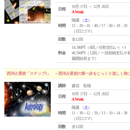
10月 17日 ～ 12月 26日
日程
A Week
隔週 （
土
）
時間
15：20～16：40／17：00～18：20
（1日2コマ）
回数
全12回
14,580円（4回／分割支払い）×3
料金
40,500円（12回／一括前納支払※
義開始前まで）
西洋占星術「ステップ1」 ～西洋占星術の第一歩をじっくり楽しく身
講師
森信 彰雄
10月 17日 ～ 12月 26日
日程
A Week
隔週 （
土
）
時間
11：30～12：50／13：10～14：30
（1日2コマ）
回数
全12回