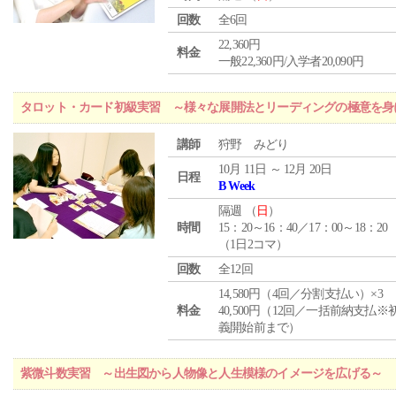
回数
全6回
22,360円
料金
一般22,360円/入学者20,090円
タロット・カード初級実習 ～様々な展開法とリーディングの極意を身
講師
狩野 みどり
10月 11日 ～ 12月 20日
日程
B Week
隔週 （
日
）
時間
15：20～16：40／17：00～18：20
（1日2コマ）
回数
全12回
14,580円（4回／分割支払い）×3
料金
40,500円（12回／一括前納支払※
義開始前まで）
紫微斗数実習 ～出生図から人物像と人生模様のイメージを広げる～