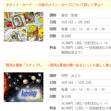
タロット・カード ～22枚のメイン・カードについて詳しく学ぶ～
講師
森信 彰雄
日程
10月 6日 ～ 3月 29日
時間
毎週 （
火
） 13 ：10 ～ 14 ：30
回数
全24回
14,580円（4回／分割支払い）×6
料金
79,380円（24回／一括前納支払※
義開始前まで）
西洋占星術「ステップ1」 ～西洋占星術の第一歩をじっくり楽しく身
講師
狩野 みどり
日程
10月 6日 ～ 12月 22日
時間
毎週 （
火
） 14 ：50 ～ 16 ：10
回数
全12回
14,580円（4回／分割支払い）×3
料金
40,500円（12回／一括前納支払※