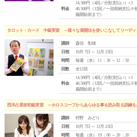
14,580円（4回／分割支払い）×3
料金
40,500円（12回／一括前納支払※
義開始前まで）
タロット・カード 中級実習 ～様々な展開法を使いこなしてリーディ
講師
森信 彰雄
日程
10月 7日 ～ 12月 23日
時間
毎週 （
水
） 11 ：30 ～ 12 ：50
回数
全12回
14,580円（4回／分割支払い）×3
料金
40,500円（12回／一括前納支払※
義開始前まで）
西洋占星術初級実習 ～ホロスコープからあらゆる事を読み取る訓練を
講師
狩野 みどり
日程
10月 7日 ～ 12月 23日
時間
毎週 （
水
） 19 ：00 ～ 20 ：20