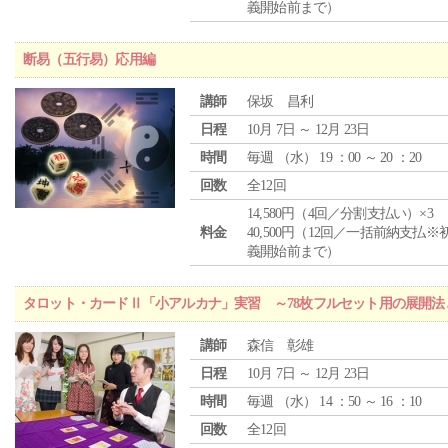
義開始前まで）
断易（五行易）応用編
講師
保坂 昌利
日程
10月 7日 ～ 12月 23日
時間
毎週 （
水
） 19 ：00 ～ 20 ：20
回数
全12回
14,580円（4回／分割支払い）×3
料金
40,500円（12回／一括前納支払※
義開始前まで）
タロット・カードⅡ「小アルカナ」実習 ～78枚フルセット用の展開
講師
森信 彰雄
日程
10月 7日 ～ 12月 23日
時間
毎週 （
水
） 14 ：50 ～ 16 ：10
回数
全12回