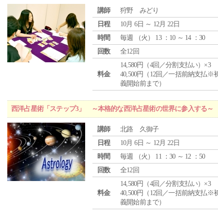
講師
狩野 みどり
日程
10月 6日 ～ 12月 22日
時間
毎週 （
火
） 13 ：10 ～ 14 ：30
回数
全12回
14,580円（4回／分割支払い）×3
料金
40,500円（12回／一括前納支払※
義開始前まで）
西洋占星術「ステップ3」 ～本格的な西洋占星術の世界に参入する～
講師
北路 久御子
日程
10月 6日 ～ 12月 22日
時間
毎週 （
火
） 11 ：30 ～ 12 ：50
回数
全12回
14,580円（4回／分割支払い）×3
料金
40,500円（12回／一括前納支払※
義開始前まで）