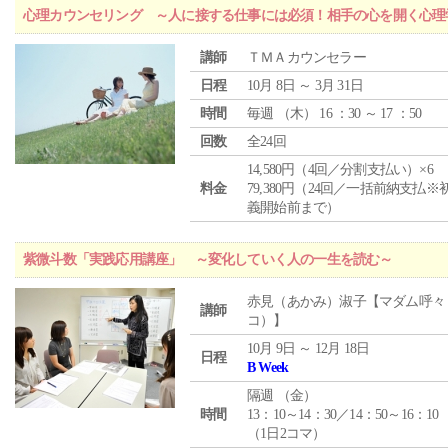
心理カウンセリング ～人に接する仕事には必須！相手の心を開く心理
講師
ＴＭＡカウンセラー
日程
10月 8日 ～ 3月 31日
時間
毎週 （
木
） 16 ：30 ～ 17 ：50
回数
全24回
14,580円（4回／分割支払い）×6
料金
79,380円（24回／一括前納支払※
義開始前まで）
紫微斗数「実践応用講座」 ～変化していく人の一生を読む～
赤見（あかみ）淑子【マダム呼々
講師
コ）】
10月 9日 ～ 12月 18日
日程
B Week
隔週 （
金
）
時間
13：10～14：30／14：50～16：10
（1日2コマ）