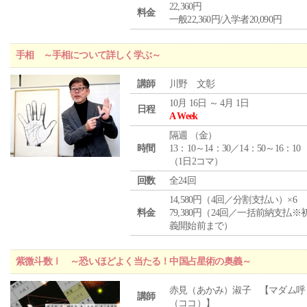
22,360円
料金
一般22,360円/入学者20,090円
手相 ～手相について詳しく学ぶ～
講師
川野 文彰
10月 16日 ～ 4月 1日
日程
A Week
隔週 （
金
）
時間
13：10～14：30／14：50～16：10
（1日2コマ）
回数
全24回
14,580円（4回／分割支払い）×6
料金
79,380円（24回／一括前納支払※
義開始前まで）
紫微斗数Ⅰ ～恐いほどよく当たる！中国占星術の奥義～
赤見（あかみ）淑子 【マダム呼
講師
（ココ）】