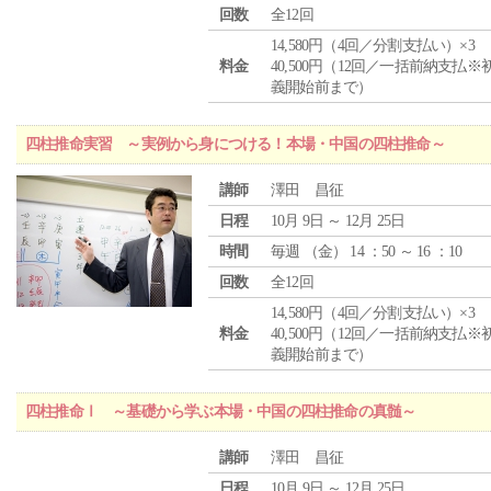
回数
全12回
14,580円（4回／分割支払い）×3
料金
40,500円（12回／一括前納支払※
義開始前まで）
四柱推命実習 ～実例から身につける！本場・中国の四柱推命～
講師
澤田 昌征
日程
10月 9日 ～ 12月 25日
時間
毎週 （
金
） 14 ：50 ～ 16 ：10
回数
全12回
14,580円（4回／分割支払い）×3
料金
40,500円（12回／一括前納支払※
義開始前まで）
四柱推命Ⅰ ～基礎から学ぶ本場・中国の四柱推命の真髄～
講師
澤田 昌征
日程
10月 9日 ～ 12月 25日