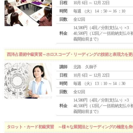
日程
10月 6日 ～ 12月 22日
時間
毎週 （
火
） 14 ：50 ～ 16 ：10
回数
全12回
14,580円（4回／分割支払い）×3
料金
40,500円（12回／一括前納支払※
義開始前まで）
西洋占星術中級実習～ホロスコープ・リーディングの技術と表現力を更
講師
北路 久御子
日程
10月 6日 ～ 12月 22日
時間
毎週 （
火
） 13 ：10 ～ 14 ：30
回数
全12回
14,580円（4回／分割支払い）×3
料金
40,500円（12回／一括前納支払※
義開始前まで）
タロット・カード初級実習 ～様々な展開法とリーディングの極意を身