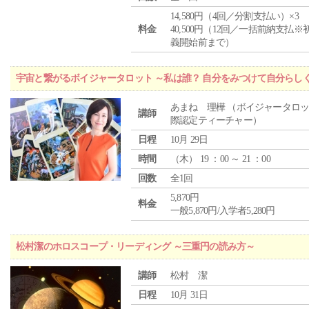
14,580円（4回／分割支払い）×3
料金
40,500円（12回／一括前納支払※
義開始前まで）
宇宙と繋がるボイジャータロット ～私は誰？ 自分をみつけて自分らし
あまね 理樺 （ボイジャータロ
講師
際認定ティーチャー）
日程
10月 29日
時間
（
木
） 19 ：00 ～ 21 ：00
回数
全1回
5,870円
料金
一般5,870円/入学者5,280円
松村潔のホロスコープ・リーディング ～三重円の読み方～
講師
松村 潔
日程
10月 31日