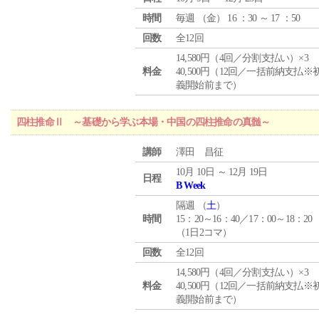
時間
毎週 （
金
） 16 ：30 ～ 17 ：50
回数
全12回
14,580円（4回／分割支払い）×3
料金
40,500円（12回／一括前納支払※
義開始前まで）
四柱推命Ⅱ ～基礎から学ぶ本場・中国の四柱推命の真髄～
講師
澤田 昌征
10月 10日 ～ 12月 19日
日程
B Week
隔週 （
土
）
時間
15：20～16：40／17：00～18：20
（1日2コマ）
回数
全12回
14,580円（4回／分割支払い）×3
料金
40,500円（12回／一括前納支払※
義開始前まで）