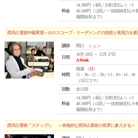
14,580円（4回／分割支払い）×3
料金
40,500円（12回／一括前納支払※
義開始前まで）
西洋占星術中級実習～ホロスコープ・リーディングの技術と表現力を更
講師
関口 シュン
10月 18日 ～ 12月 27日
日程
A Week
隔週 （
日
）
時間
11：30～12：50／13：10～14：30
（1日2コマ）
回数
全12回
14,580円（4回／分割支払い）×3
料金
40,500円（12回／一括前納支払※
義開始前まで）
西洋占星術「ステップ3」 ～本格的な西洋占星術の世界に参入する～