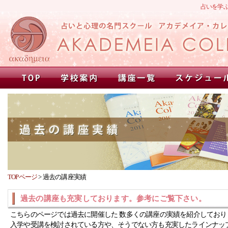
占いを学
TOPページ
>
過去の講座実績
過去の講座も充実しております。参考にご覧下さい。
こちらのページでは過去に開催した 数多くの講座の実績を紹介しており
入学や受講を検討されている方や、そうでない方も充実したラインナッ