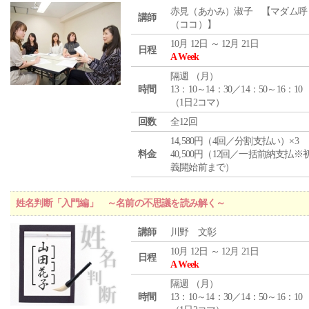
赤見（あかみ）淑子 【マダム呼
講師
（ココ）】
10月 12日 ～ 12月 21日
日程
A Week
隔週 （
月
）
時間
13：10～14：30／14：50～16：10
（1日2コマ）
回数
全12回
14,580円（4回／分割支払い）×3
料金
40,500円（12回／一括前納支払※
義開始前まで）
姓名判断「入門編」 ～名前の不思議を読み解く～
講師
川野 文彰
10月 12日 ～ 12月 21日
日程
A Week
隔週 （
月
）
時間
13：10～14：30／14：50～16：10