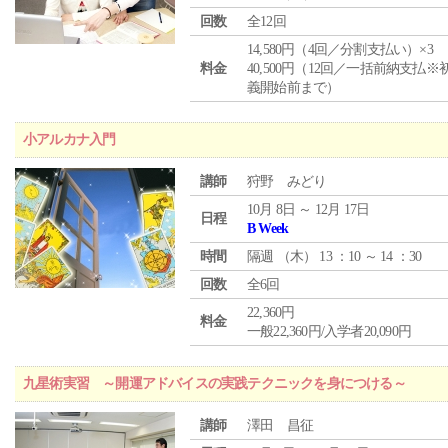
回数
全12回
14,580円（4回／分割支払い）×3
料金
40,500円（12回／一括前納支払※
義開始前まで）
小アルカナ入門
講師
狩野 みどり
10月 8日 ～ 12月 17日
日程
B Week
時間
隔週 （
木
） 13 ：10 ～ 14 ：30
回数
全6回
22,360円
料金
一般22,360円/入学者20,090円
九星術実習 ～開運アドバイスの実践テクニックを身につける～
講師
澤田 昌征