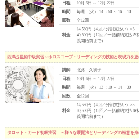
日程
10月 6日 ～ 12月 22日
時間
毎週 （
火
） 14 ：50 ～ 16 ：10
回数
全12回
14,580円（4回／分割支払い）×3
料金
40,500円（12回／一括前納支払※
義開始前まで）
西洋占星術中級実習～ホロスコープ・リーディングの技術と表現力を更
講師
北路 久御子
日程
10月 6日 ～ 12月 22日
時間
毎週 （
火
） 13 ：10 ～ 14 ：30
回数
全12回
14,580円（4回／分割支払い）×3
料金
40,500円（12回／一括前納支払※
義開始前まで）
タロット・カード初級実習 ～様々な展開法とリーディングの極意を身