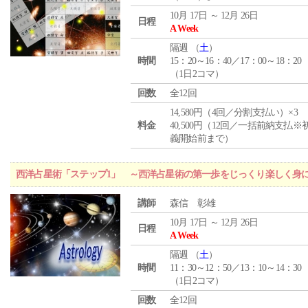
10月 17日 ～ 12月 26日
日程
A Week
隔週 （
土
）
時間
15：20～16：40／17：00～18：20
（1日2コマ）
回数
全12回
14,580円（4回／分割支払い）×3
料金
40,500円（12回／一括前納支払※
義開始前まで）
西洋占星術「ステップ1」 ～西洋占星術の第一歩をじっくり楽しく身
講師
森信 彰雄
10月 17日 ～ 12月 26日
日程
A Week
隔週 （
土
）
時間
11：30～12：50／13：10～14：30
（1日2コマ）
回数
全12回