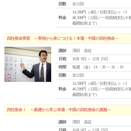
回数
全12回
14,580円（4回／分割支払い）×3
料金
40,500円（12回／一括前納支払※
義開始前まで）
四柱推命実習 ～実例から身につける！本場・中国の四柱推命～
講師
澤田 昌征
日程
10月 9日 ～ 12月 25日
時間
毎週 （
金
） 14 ：50 ～ 16 ：10
回数
全12回
14,580円（4回／分割支払い）×3
料金
40,500円（12回／一括前納支払※
義開始前まで）
四柱推命Ⅰ ～基礎から学ぶ本場・中国の四柱推命の真髄～
講師
澤田 昌征
日程
10月 9日 ～ 12月 25日