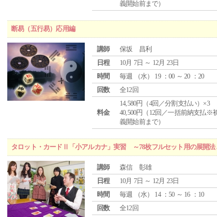
義開始前まで）
断易（五行易）応用編
講師
保坂 昌利
日程
10月 7日 ～ 12月 23日
時間
毎週 （
水
） 19 ：00 ～ 20 ：20
回数
全12回
14,580円（4回／分割支払い）×3
料金
40,500円（12回／一括前納支払※
義開始前まで）
タロット・カードⅡ「小アルカナ」実習 ～78枚フルセット用の展開
講師
森信 彰雄
日程
10月 7日 ～ 12月 23日
時間
毎週 （
水
） 14 ：50 ～ 16 ：10
回数
全12回