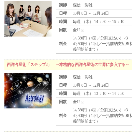
講師
森信 彰雄
日程
10月 8日 ～ 12月 24日
時間
毎週 （
木
） 14 ：50 ～ 16 ：10
回数
全12回
14,580円（4回／分割支払い）×3
料金
40,500円（12回／一括前納支払※
義開始前まで）
西洋占星術「ステップ2」 ～本格的な西洋占星術の世界に参入する～
講師
森信 彰雄
日程
10月 8日 ～ 12月 24日
時間
毎週 （
木
） 13 ：10 ～ 14 ：30
回数
全12回
14,580円（4回／分割支払い）×3
料金
40,500円（12回／一括前納支払※
義開始前まで）