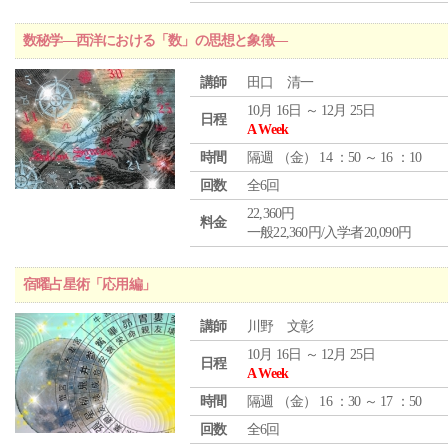
数秘学―西洋における「数」の思想と象徴―
講師
田口 清一
10月 16日 ～ 12月 25日
日程
A Week
時間
隔週 （
金
） 14 ：50 ～ 16 ：10
回数
全6回
22,360円
料金
一般22,360円/入学者20,090円
宿曜占星術「応用編」
講師
川野 文彰
10月 16日 ～ 12月 25日
日程
A Week
時間
隔週 （
金
） 16 ：30 ～ 17 ：50
回数
全6回