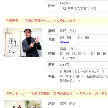
8,800円
料金
一般8,800円/入学者7,920円
手相実習 ～手相の実践テクニックを身につける～
講師
川野 文彰
10月 5日 ～ 12月 14日
日程
B Week
隔週 （
月
）
時間
13：10～14：30／14：50～16：10
（1日2コマ）
回数
全12回
14,580円（4回／分割支払い）×3
料金
40,500円（12回／一括前納支払※
義開始前まで）
タロット・カード＆西洋占星術／合同実占ゼミ ～タロット・カードと
講師
森信 彰雄