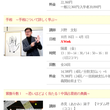
22,360円
料金
一般22,360円/入学者20,090円
手相 ～手相について詳しく学ぶ～
講師
川野 文彰
10月 16日 ～ 4月 1日
日程
A Week
隔週 （
金
）
時間
13：10～14：30／14：50～16：10
（1日2コマ）
回数
全24回
14,580円（4回／分割支払い）×6
料金
79,380円（24回／一括前納支払※
義開始前まで）
紫微斗数Ⅰ ～恐いほどよく当たる！中国占星術の奥義～
赤見（あかみ）淑子 【マダム呼
講師
（ココ）】