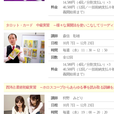
14,580円（4回／分割支払い）×3
料金
40,500円（12回／一括前納支払※
義開始前まで）
タロット・カード 中級実習 ～様々な展開法を使いこなしてリーディ
講師
森信 彰雄
日程
10月 7日 ～ 12月 23日
時間
毎週 （
水
） 11 ：30 ～ 12 ：50
回数
全12回
14,580円（4回／分割支払い）×3
料金
40,500円（12回／一括前納支払※
義開始前まで）
西洋占星術初級実習 ～ホロスコープからあらゆる事を読み取る訓練を
講師
狩野 みどり
日程
10月 7日 ～ 12月 23日
時間
毎週 （
水
） 19 ：00 ～ 20 ：20