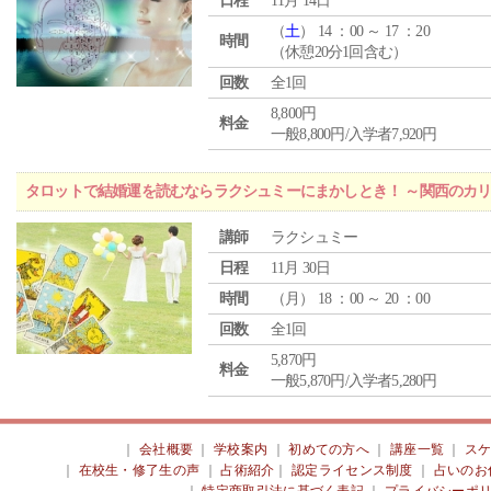
日程
11月 14日
（
土
） 14 ：00 ～ 17 ：20
時間
（休憩20分1回含む）
回数
全1回
8,800円
料金
一般8,800円/入学者7,920円
タロットで結婚運を読むならラクシュミーにまかしとき！ ～関西のカリ
講師
ラクシュミー
日程
11月 30日
時間
（
月
） 18 ：00 ～ 20 ：00
回数
全1回
5,870円
料金
一般5,870円/入学者5,280円
｜
会社概要
｜
学校案内
｜
初めての方へ
｜
講座一覧
｜
ス
｜
在校生・修了生の声
｜
占術紹介
｜
認定ライセンス制度
｜
占いのお