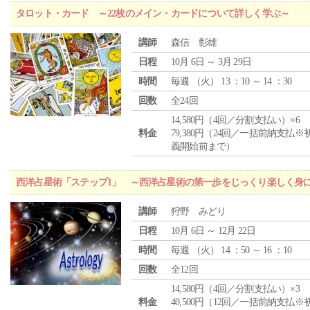
タロット・カード ～22枚のメイン・カードについて詳しく学ぶ～
講師
森信 彰雄
日程
10月 6日 ～ 3月 29日
時間
毎週 （
火
） 13 ：10 ～ 14 ：30
回数
全24回
14,580円（4回／分割支払い）×6
料金
79,380円（24回／一括前納支払※
義開始前まで）
西洋占星術「ステップ1」 ～西洋占星術の第一歩をじっくり楽しく身
講師
狩野 みどり
日程
10月 6日 ～ 12月 22日
時間
毎週 （
火
） 14 ：50 ～ 16 ：10
回数
全12回
14,580円（4回／分割支払い）×3
料金
40,500円（12回／一括前納支払※