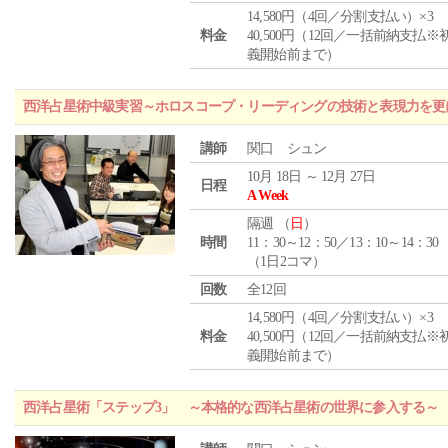
14,580円（4回／分割支払い）×3
料金
40,500円（12回／一括前納支払※
義開始前まで）
西洋占星術中級実習～ホロスコープ・リーディングの技術と表現力を更
講師
関口 シュン
10月 18日 ～ 12月 27日
日程
A Week
隔週 （
日
）
時間
11：30～12：50／13：10～14：30
（1日2コマ）
回数
全12回
14,580円（4回／分割支払い）×3
料金
40,500円（12回／一括前納支払※
義開始前まで）
西洋占星術「ステップ3」 ～本格的な西洋占星術の世界に参入する～