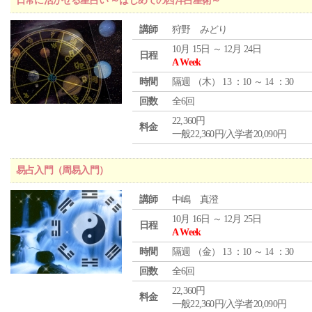
日常に活かせる星占い ～はじめての西洋占星術～
講師
狩野 みどり
10月 15日 ～ 12月 24日
日程
A Week
時間
隔週 （
木
） 13 ：10 ～ 14 ：30
回数
全6回
22,360円
料金
一般22,360円/入学者20,090円
易占入門（周易入門）
講師
中嶋 真澄
10月 16日 ～ 12月 25日
日程
A Week
時間
隔週 （
金
） 13 ：10 ～ 14 ：30
回数
全6回
22,360円
料金
一般22,360円/入学者20,090円