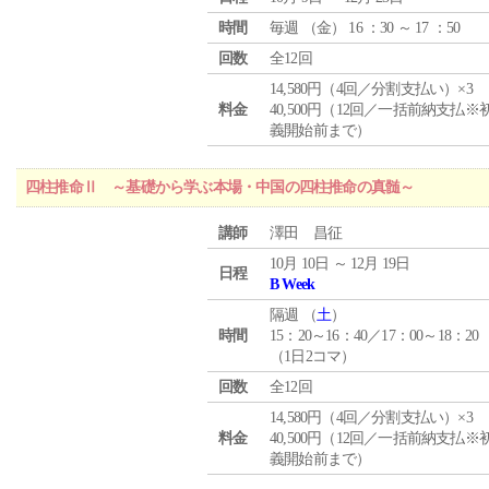
時間
毎週 （
金
） 16 ：30 ～ 17 ：50
回数
全12回
14,580円（4回／分割支払い）×3
料金
40,500円（12回／一括前納支払※
義開始前まで）
四柱推命Ⅱ ～基礎から学ぶ本場・中国の四柱推命の真髄～
講師
澤田 昌征
10月 10日 ～ 12月 19日
日程
B Week
隔週 （
土
）
時間
15：20～16：40／17：00～18：20
（1日2コマ）
回数
全12回
14,580円（4回／分割支払い）×3
料金
40,500円（12回／一括前納支払※
義開始前まで）