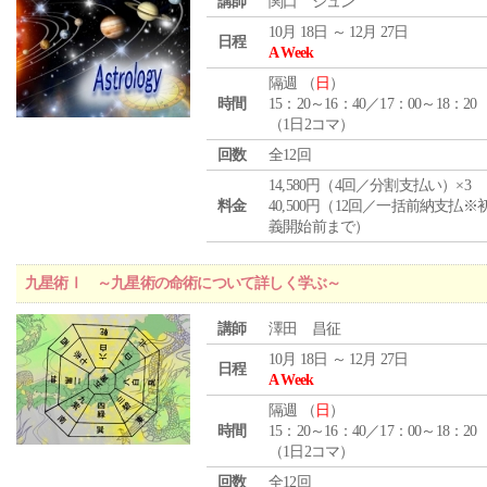
講師
関口 シュン
10月 18日 ～ 12月 27日
日程
A Week
隔週 （
日
）
時間
15：20～16：40／17：00～18：20
（1日2コマ）
回数
全12回
14,580円（4回／分割支払い）×3
料金
40,500円（12回／一括前納支払※
義開始前まで）
九星術Ⅰ ～九星術の命術について詳しく学ぶ～
講師
澤田 昌征
10月 18日 ～ 12月 27日
日程
A Week
隔週 （
日
）
時間
15：20～16：40／17：00～18：20
（1日2コマ）
回数
全12回