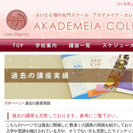
占いを学
TOPページ
>
過去の講座実績
過去の講座も充実しております。参考にご覧下さい。
こちらのページでは過去に開催した 数多くの講座の実績を紹介しており
入学や受講を検討されている方や、そうでない方も充実したラインナッ