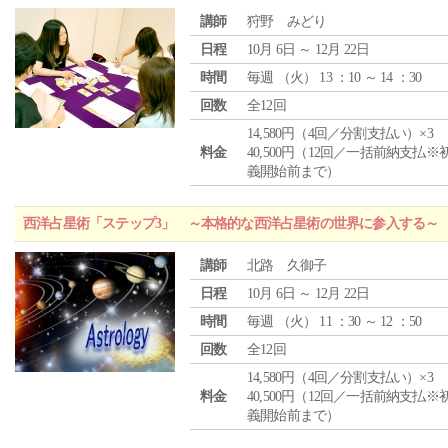
講師
狩野 みどり
日程
10月 6日 ～ 12月 22日
時間
毎週 （
火
） 13 ：10 ～ 14 ：30
回数
全12回
14,580円（4回／分割支払い）×3
料金
40,500円（12回／一括前納支払※
義開始前まで）
西洋占星術「ステップ3」 ～本格的な西洋占星術の世界に参入する～
講師
北路 久御子
日程
10月 6日 ～ 12月 22日
時間
毎週 （
火
） 11 ：30 ～ 12 ：50
回数
全12回
14,580円（4回／分割支払い）×3
料金
40,500円（12回／一括前納支払※
義開始前まで）