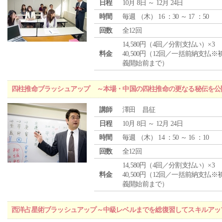
日程
10月 8日 ～ 12月 24日
時間
毎週 （
木
） 16 ：30 ～ 17 ：50
回数
全12回
14,580円（4回／分割支払い）×3
料金
40,500円（12回／一括前納支払※
義開始前まで）
四柱推命ブラッシュアップ ～本場・中国の四柱推命の更なる秘伝を公
講師
澤田 昌征
日程
10月 8日 ～ 12月 24日
時間
毎週 （
木
） 14 ：50 ～ 16 ：10
回数
全12回
14,580円（4回／分割支払い）×3
料金
40,500円（12回／一括前納支払※
義開始前まで）
西洋占星術ブラッシュアップ～中級レベルまでを総復習してスキルアッ