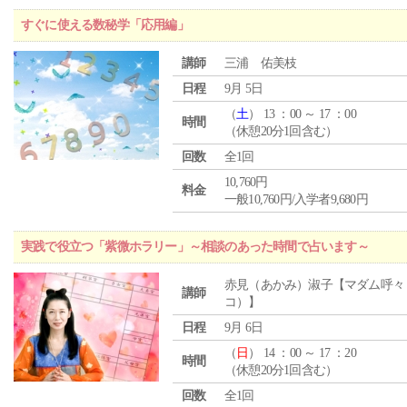
すぐに使える数秘学「応用編」
講師
三浦 佑美枝
日程
9月 5日
（
土
） 13 ：00 ～ 17 ：00
時間
（休憩20分1回含む）
回数
全1回
10,760円
料金
一般10,760円/入学者9,680円
実践で役立つ「紫微ホラリー」～相談のあった時間で占います～
赤見（あかみ）淑子【マダム呼々
講師
コ）】
日程
9月 6日
（
日
） 14 ：00 ～ 17 ：20
時間
（休憩20分1回含む）
回数
全1回