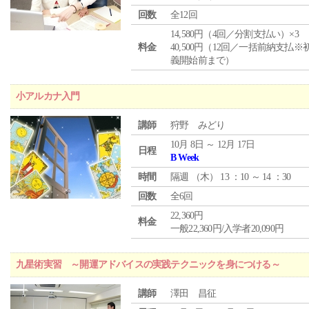
回数
全12回
14,580円（4回／分割支払い）×3
料金
40,500円（12回／一括前納支払※
義開始前まで）
小アルカナ入門
講師
狩野 みどり
10月 8日 ～ 12月 17日
日程
B Week
時間
隔週 （
木
） 13 ：10 ～ 14 ：30
回数
全6回
22,360円
料金
一般22,360円/入学者20,090円
九星術実習 ～開運アドバイスの実践テクニックを身につける～
講師
澤田 昌征