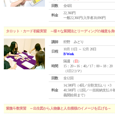
回数
全6回
22,360円
料金
一般22,360円/入学者20,090円
タロット・カード初級実習 ～様々な展開法とリーディングの極意を身
講師
狩野 みどり
10月 11日 ～ 12月 20日
日程
B Week
隔週 （
日
）
時間
15：20～16：40／17：00～18：20
（1日2コマ）
回数
全12回
14,580円（4回／分割支払い）×3
料金
40,500円（12回／一括前納支払※
義開始前まで）
紫微斗数実習 ～出生図から人物像と人生模様のイメージを広げる～