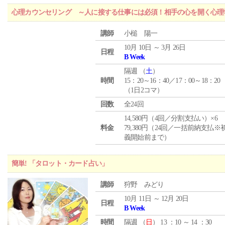
心理カウンセリング ～人に接する仕事には必須！相手の心を開く心理
講師
小槌 陽一
10月 10日 ～ 3月 26日
日程
B Week
隔週 （
土
）
時間
15：20～16：40／17：00～18：20
（1日2コマ）
回数
全24回
14,580円（4回／分割支払い）×6
料金
79,380円（24回／一括前納支払※
義開始前まで）
簡単! 「タロット・カード占い」
講師
狩野 みどり
10月 11日 ～ 12月 20日
日程
B Week
時間
隔週 （
日
） 13 ：10 ～ 14 ：30