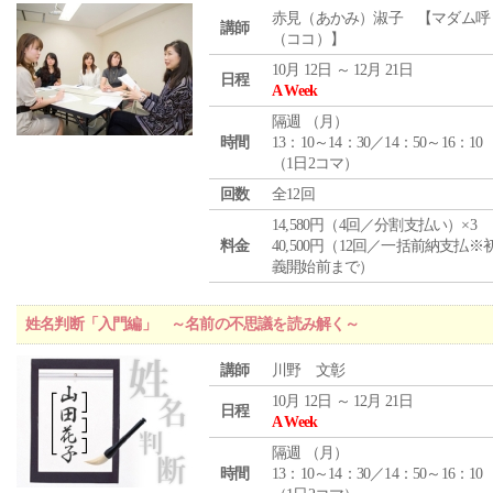
赤見（あかみ）淑子 【マダム呼
講師
（ココ）】
10月 12日 ～ 12月 21日
日程
A Week
隔週 （
月
）
時間
13：10～14：30／14：50～16：10
（1日2コマ）
回数
全12回
14,580円（4回／分割支払い）×3
料金
40,500円（12回／一括前納支払※
義開始前まで）
姓名判断「入門編」 ～名前の不思議を読み解く～
講師
川野 文彰
10月 12日 ～ 12月 21日
日程
A Week
隔週 （
月
）
時間
13：10～14：30／14：50～16：10