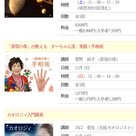
（
土
） 12 ：00 ～ 15 ：20
時間
（休憩20分1回含む）
回数
全1回
8,800円
料金
一般8,800円/入学者7,920円
「原宿の母」が教える すーちゃん流・実践！手相術
講師
菅野 鈴子 （原宿の母）
日程
11月 1日
時間
（
日
） 12 ：00 ～ 14 ：00
回数
全1回
5,870円
料金
一般5,870円/入学者5,280円
カオロジィ入門講座
講師
川口 哲生（元祖カオロジスト）