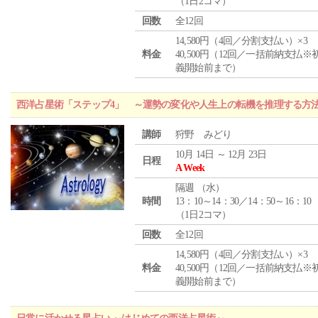
（1日2コマ）
回数
全12回
14,580円（4回／分割支払い）×3
料金
40,500円（12回／一括前納支払※
義開始前まで）
西洋占星術「ステップ4」 ～運勢の変化や人生上の転機を推理する方
講師
狩野 みどり
10月 14日 ～ 12月 23日
日程
A Week
隔週 （
水
）
時間
13：10～14：30／14：50～16：10
（1日2コマ）
回数
全12回
14,580円（4回／分割支払い）×3
料金
40,500円（12回／一括前納支払※
義開始前まで）