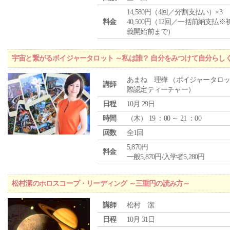
14,580円（4回／分割支払い）×3
料金
40,500円（12回／一括前納支払※
義開始前まで）
宇宙と繋がるボイジャータロット ～私は誰？ 自分をみつけて自分らし
あまね 理樺 （ボイジャータロ
講師
際認定ティーチャー）
日程
10月 29日
時間
（
木
） 19 ：00 ～ 21 ：00
回数
全1回
5,870円
料金
一般5,870円/入学者5,280円
松村潔のホロスコープ・リーディング ～三重円の読み方～
講師
松村 潔
日程
10月 31日