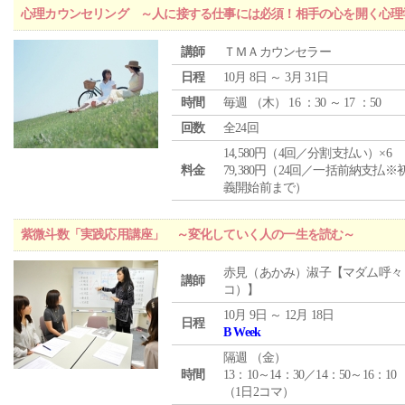
心理カウンセリング ～人に接する仕事には必須！相手の心を開く心理
講師
ＴＭＡカウンセラー
日程
10月 8日 ～ 3月 31日
時間
毎週 （
木
） 16 ：30 ～ 17 ：50
回数
全24回
14,580円（4回／分割支払い）×6
料金
79,380円（24回／一括前納支払※
義開始前まで）
紫微斗数「実践応用講座」 ～変化していく人の一生を読む～
赤見（あかみ）淑子【マダム呼々
講師
コ）】
10月 9日 ～ 12月 18日
日程
B Week
隔週 （
金
）
時間
13：10～14：30／14：50～16：10
（1日2コマ）