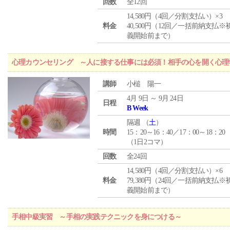
回数
全12回
14,580円（4回／分割支払い）×3
料金
40,500円（12回／一括前納支払※
義開始前まで）
心理カウンセリング ～人に接する仕事には必須！相手の心を開く心理
講師
小槌 陽一
4月 9日 ～ 9月 24日
日程
B Week
隔週 （
土
）
時間
15：20～16：40／17：00～18：20
（1日2コマ）
回数
全24回
14,580円（4回／分割支払い）×6
料金
79,380円（24回／一括前納支払※
義開始前まで）
手相中級実習 ～手相の実践テクニックを身につける～