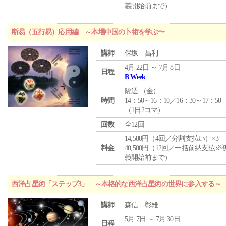
義開始前まで）
断易（五行易）応用編 ～本場中国の卜術を学ぶ〜
講師
保坂 昌利
4月 22日 ～ 7月 8日
日程
B Week
隔週 （
金
）
時間
14：50～16：10／16：30～17：50
（1日2コマ）
回数
全12回
14,580円（4回／分割支払い）×3
料金
40,500円（12回／一括前納支払※
義開始前まで）
西洋占星術「ステップ3」 ～本格的な西洋占星術の世界に参入する～
講師
森信 彰雄
5月 7日 ～ 7月 30日
日程