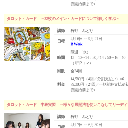
義開始前まで）
タロット・カード ～22枚のメイン・カードについて詳しく学ぶ～
講師
狩野 みどり
4月 6日 ～ 9月 21日
日程
B Week
隔週 （
水
）
時間
13：10～14：30／14：50～16：10
（1日2コマ）
回数
全24回
14,580円（4回／分割支払い）×6
料金
79,380円（24回／一括前納支払※
義開始前まで）
タロット・カード 中級実習 ～様々な展開法を使いこなしてリーディ
講師
狩野 みどり
4月 7日 ～ 6月 30日
日程