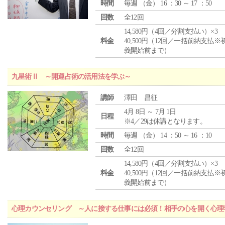
時間
毎週 （
金
） 16 ：30 ～ 17 ：50
回数
全12回
14,580円（4回／分割支払い）×3
料金
40,500円（12回／一括前納支払※
義開始前まで）
九星術Ⅱ ～開運占術の活用法を学ぶ～
講師
澤田 昌征
4月 8日 ～ 7月 1日
日程
※4／29は休講となります。
時間
毎週 （
金
） 14 ：50 ～ 16 ：10
回数
全12回
14,580円（4回／分割支払い）×3
料金
40,500円（12回／一括前納支払※
義開始前まで）
心理カウンセリング ～人に接する仕事には必須！相手の心を開く心理