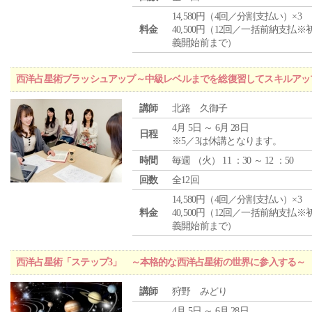
14,580円（4回／分割支払い）×3
料金
40,500円（12回／一括前納支払※
義開始前まで）
西洋占星術ブラッシュアップ～中級レベルまでを総復習してスキルアッ
講師
北路 久御子
4月 5日 ～ 6月 28日
日程
※5／3は休講となります。
時間
毎週 （
火
） 11 ：30 ～ 12 ：50
回数
全12回
14,580円（4回／分割支払い）×3
料金
40,500円（12回／一括前納支払※
義開始前まで）
西洋占星術「ステップ3」 ～本格的な西洋占星術の世界に参入する～
講師
狩野 みどり
4月 5日 ～ 6月 28日