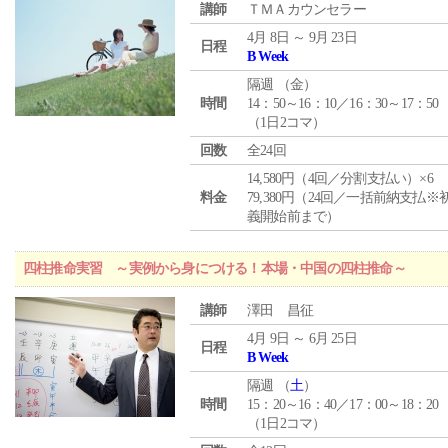
講師
ＴＭＡカウンセラー
4月 8日 ～ 9月 23日
日程
B Week
隔週 （
金
）
時間
14：50～16：10／16：30～17：50
（1日2コマ）
回数
全24回
14,580円（4回／分割支払い）×6
料金
79,380円（24回／一括前納支払※
義開始前まで）
四柱推命実習 ～実例から身につける！本場・中国の四柱推命～
講師
澤田 昌征
4月 9日 ～ 6月 25日
日程
B Week
隔週 （
土
）
時間
15：20～16：40／17：00～18：20
（1日2コマ）