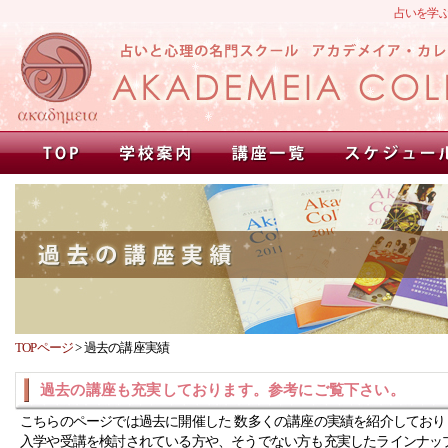
占いを学
TOPページ
>
過去の講座実績
過去の講座も充実しております。参考にご覧下さい。
こちらのページでは過去に開催した 数多くの講座の実績を紹介しており
入学や受講を検討されている方や、そうでない方も充実したラインナッ