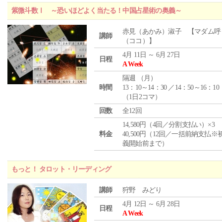
紫微斗数Ⅰ ～恐いほどよく当たる！中国占星術の奥義～
赤見（あかみ）淑子 【マダム呼
講師
（ココ）】
4月 11日 ～ 6月 27日
日程
A Week
隔週 （
月
）
時間
13：10～14：30 ／14：50～16：10
（1日2コマ）
回数
全12回
14,580円（4回／分割支払い）×3
料金
40,500円（12回／一括前納支払※
義開始前まで）
もっと！ タロット・リーディング
講師
狩野 みどり
4月 12日 ～ 6月 28日
日程
A Week