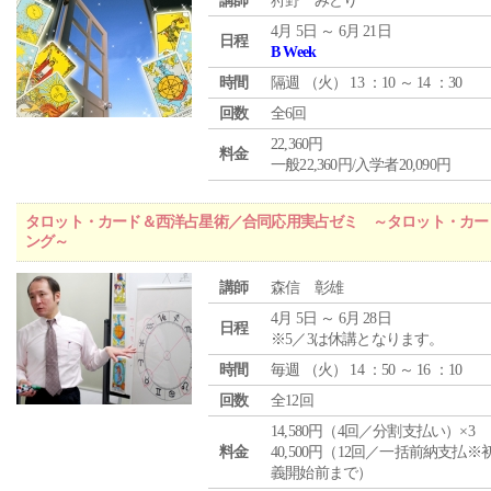
講師
狩野 みどり
4月 5日 ～ 6月 21日
日程
B Week
時間
隔週 （
火
） 13 ：10 ～ 14 ：30
回数
全6回
22,360円
料金
一般22,360円/入学者20,090円
タロット・カード＆西洋占星術／合同応用実占ゼミ ～タロット・カー
ング～
講師
森信 彰雄
4月 5日 ～ 6月 28日
日程
※5／3は休講となります。
時間
毎週 （
火
） 14 ：50 ～ 16 ：10
回数
全12回
14,580円（4回／分割支払い）×3
料金
40,500円（12回／一括前納支払※
義開始前まで）