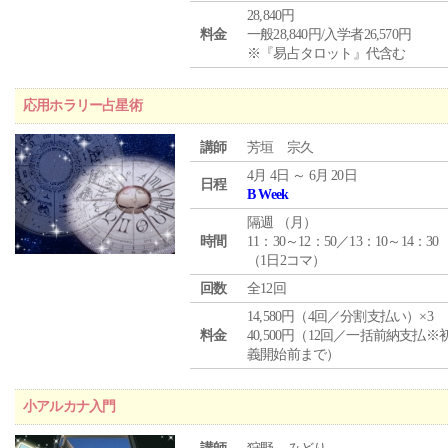
28,840円
料金
一般28,840円/入学者26,570円
※『易占タロット』代含む
応用ホラリー占星術
講師
芳垣 宗久
4月 4日 ～ 6月 20日
日程
B Week
隔週 （
月
）
時間
11：30～12：50／13：10～14：30
（1日2コマ）
回数
全12回
14,580円（4回／分割支払い）×3
料金
40,500円（12回／一括前納支払※
義開始前まで）
小アルカナ入門