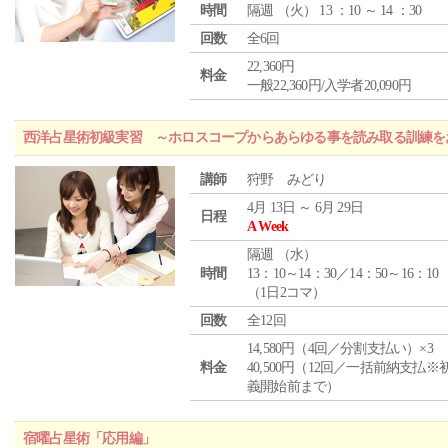
時間
隔週 （
火
） 13 ：10 ～ 14 ：30
回数
全6回
22,360円
料金
一般22,360円/入学者20,090円
西洋占星術初級実習 ～ホロスコープからあらゆる事を読み取る訓練を
講師
狩野 みどり
4月 13日 ～ 6月 29日
日程
A Week
隔週 （
水
）
時間
13：10～14：30／14：50～16：10
（1日2コマ）
回数
全12回
14,580円（4回／分割支払い）×3
料金
40,500円（12回／一括前納支払※
義開始前まで）
宿曜占星術「応用編」