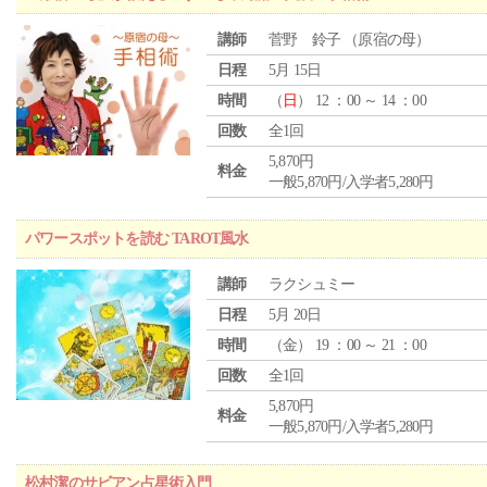
講師
菅野 鈴子 （原宿の母）
日程
5月 15日
時間
（
日
） 12 ：00 ～ 14 ：00
回数
全1回
5,870円
料金
一般5,870円/入学者5,280円
パワースポットを読む TAROT風水
講師
ラクシュミー
日程
5月 20日
時間
（
金
） 19 ：00 ～ 21 ：00
回数
全1回
5,870円
料金
一般5,870円/入学者5,280円
松村潔のサビアン占星術入門