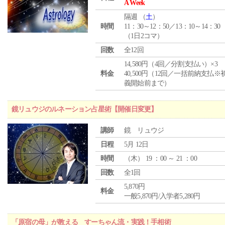
A Week
隔週 （
土
）
時間
11：30～12：50／13：10～14：30
（1日2コマ）
回数
全12回
14,580円（4回／分割支払い）×3
料金
40,500円（12回／一括前納支払※
義開始前まで）
鏡リュウジのルネーション占星術【開催日変更】
講師
鏡 リュウジ
日程
5月 12日
時間
（
木
） 19 ：00 ～ 21 ：00
回数
全1回
5,870円
料金
一般5,870円/入学者5,280円
「原宿の母」が教える すーちゃん流・実践！手相術