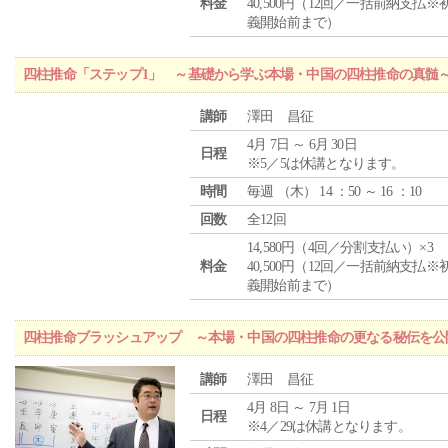
料金
40,500円（12回／一括前納支払※
義開始前まで）
四柱推命「ステップ1」 ～基礎から学ぶ本場・中国の四柱推命の真髄
講師
澤田 昌征
4月 7日 ～ 6月 30日
日程
※5／5は休講となります。
時間
毎週 （
木
） 14 ：50 ～ 16 ：10
回数
全12回
14,580円（4回／分割支払い）×3
料金
40,500円（12回／一括前納支払※
義開始前まで）
四柱推命ブラッシュアップ ～本場・中国の四柱推命の更なる秘伝を公
講師
澤田 昌征
4月 8日 ～ 7月 1日
日程
※4／29は休講となります。