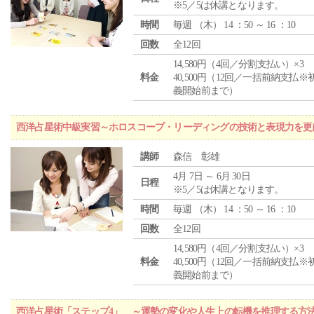
※5／5は休講となります。
時間
毎週 （
木
） 14 ：50 ～ 16 ：10
回数
全12回
14,580円（4回／分割支払い）×3
料金
40,500円（12回／一括前納支払※
義開始前まで）
西洋占星術中級実習～ホロスコープ・リーディングの技術と表現力を更
講師
森信 彰雄
4月 7日 ～ 6月 30日
日程
※5／5は休講となります。
時間
毎週 （
木
） 14 ：50 ～ 16 ：10
回数
全12回
14,580円（4回／分割支払い）×3
料金
40,500円（12回／一括前納支払※
義開始前まで）
西洋占星術「ステップ4」 ～運勢の変化や人生上の転機を推理する方