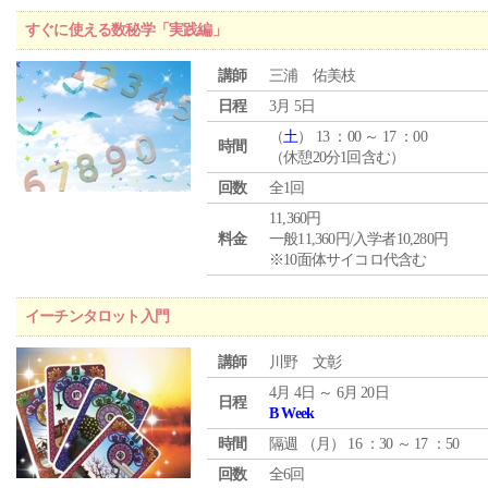
すぐに使える数秘学「実践編」
講師
三浦 佑美枝
日程
3月 5日
（
土
） 13 ：00 ～ 17 ：00
時間
（休憩20分1回含む）
回数
全1回
11,360円
料金
一般11,360円/入学者10,280円
※10面体サイコロ代含む
イーチンタロット入門
講師
川野 文彰
4月 4日 ～ 6月 20日
日程
B Week
時間
隔週 （
月
） 16 ：30 ～ 17 ：50
回数
全6回