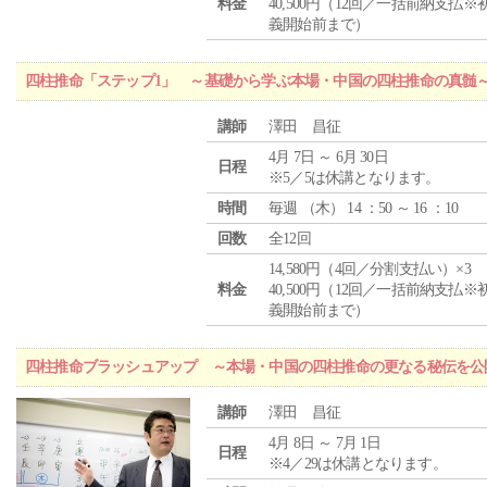
料金
40,500円（12回／一括前納支払※
義開始前まで）
四柱推命「ステップ1」 ～基礎から学ぶ本場・中国の四柱推命の真髄
講師
澤田 昌征
4月 7日 ～ 6月 30日
日程
※5／5は休講となります。
時間
毎週 （
木
） 14 ：50 ～ 16 ：10
回数
全12回
14,580円（4回／分割支払い）×3
料金
40,500円（12回／一括前納支払※
義開始前まで）
四柱推命ブラッシュアップ ～本場・中国の四柱推命の更なる秘伝を公
講師
澤田 昌征
4月 8日 ～ 7月 1日
日程
※4／29は休講となります。