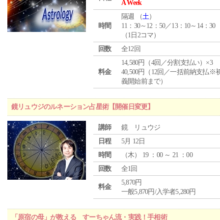
A Week
隔週 （
土
）
時間
11：30～12：50／13：10～14：30
（1日2コマ）
回数
全12回
14,580円（4回／分割支払い）×3
料金
40,500円（12回／一括前納支払※
義開始前まで）
鏡リュウジのルネーション占星術【開催日変更】
講師
鏡 リュウジ
日程
5月 12日
時間
（
木
） 19 ：00 ～ 21 ：00
回数
全1回
5,870円
料金
一般5,870円/入学者5,280円
「原宿の母」が教える すーちゃん流・実践！手相術