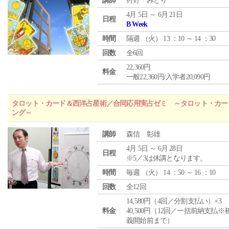
講師
狩野 みどり
4月 5日 ～ 6月 21日
日程
B Week
時間
隔週 （
火
） 13 ：10 ～ 14 ：30
回数
全6回
22,360円
料金
一般22,360円/入学者20,090円
タロット・カード＆西洋占星術／合同応用実占ゼミ ～タロット・カー
ング～
講師
森信 彰雄
4月 5日 ～ 6月 28日
日程
※5／3は休講となります。
時間
毎週 （
火
） 14 ：50 ～ 16 ：10
回数
全12回
14,580円（4回／分割支払い）×3
料金
40,500円（12回／一括前納支払※
義開始前まで）