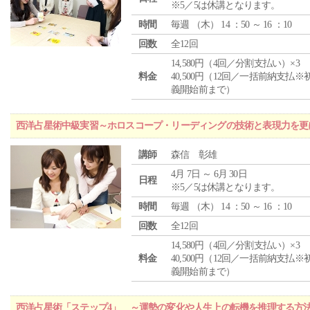
※5／5は休講となります。
時間
毎週 （
木
） 14 ：50 ～ 16 ：10
回数
全12回
14,580円（4回／分割支払い）×3
料金
40,500円（12回／一括前納支払※
義開始前まで）
西洋占星術中級実習～ホロスコープ・リーディングの技術と表現力を更
講師
森信 彰雄
4月 7日 ～ 6月 30日
日程
※5／5は休講となります。
時間
毎週 （
木
） 14 ：50 ～ 16 ：10
回数
全12回
14,580円（4回／分割支払い）×3
料金
40,500円（12回／一括前納支払※
義開始前まで）
西洋占星術「ステップ4」 ～運勢の変化や人生上の転機を推理する方