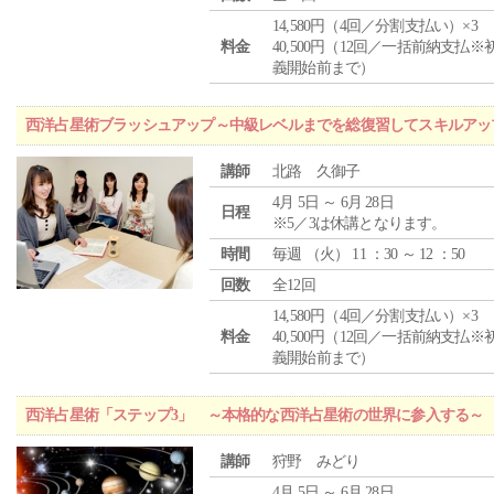
14,580円（4回／分割支払い）×3
料金
40,500円（12回／一括前納支払※
義開始前まで）
西洋占星術ブラッシュアップ～中級レベルまでを総復習してスキルアッ
講師
北路 久御子
4月 5日 ～ 6月 28日
日程
※5／3は休講となります。
時間
毎週 （
火
） 11 ：30 ～ 12 ：50
回数
全12回
14,580円（4回／分割支払い）×3
料金
40,500円（12回／一括前納支払※
義開始前まで）
西洋占星術「ステップ3」 ～本格的な西洋占星術の世界に参入する～
講師
狩野 みどり
4月 5日 ～ 6月 28日