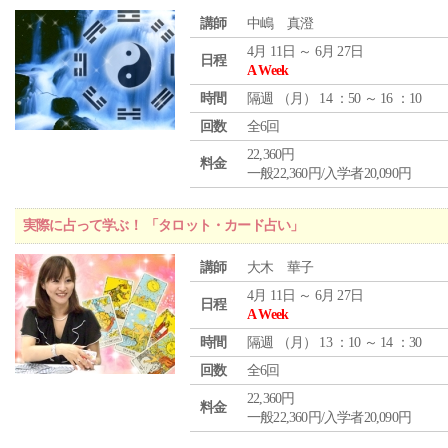
講師
中嶋 真澄
4月 11日 ～ 6月 27日
日程
A Week
時間
隔週 （
月
） 14 ：50 ～ 16 ：10
回数
全6回
22,360円
料金
一般22,360円/入学者20,090円
実際に占って学ぶ！ 「タロット・カード占い」
講師
大木 華子
4月 11日 ～ 6月 27日
日程
A Week
時間
隔週 （
月
） 13 ：10 ～ 14 ：30
回数
全6回
22,360円
料金
一般22,360円/入学者20,090円