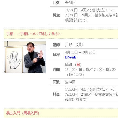
回数
全24回
14,580円（4回／分割支払い）×6
料金
79,380円（24回／一括前納支払※
義開始前まで）
手相 ～手相について詳しく学ぶ～
講師
川野 文彰
4月 10日 ～ 9月 25日
日程
B Week
隔週 （
日
）
時間
15：20～16：40／17：00～18：20
（1日2コマ）
回数
全24回
14,580円（4回／分割支払い）×6
料金
79,380円（24回／一括前納支払※
義開始前まで）
易占入門（周易入門）