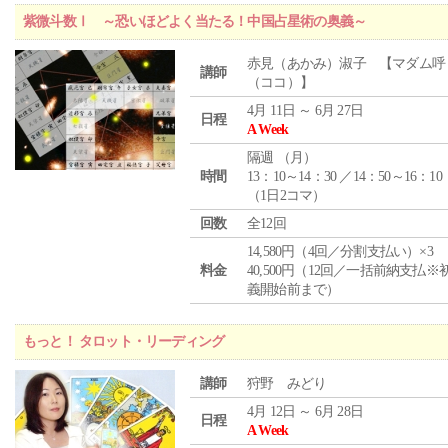
紫微斗数Ⅰ ～恐いほどよく当たる！中国占星術の奥義～
赤見（あかみ）淑子 【マダム呼
講師
（ココ）】
4月 11日 ～ 6月 27日
日程
A Week
隔週 （
月
）
時間
13：10～14：30 ／14：50～16：10
（1日2コマ）
回数
全12回
14,580円（4回／分割支払い）×3
料金
40,500円（12回／一括前納支払※
義開始前まで）
もっと！ タロット・リーディング
講師
狩野 みどり
4月 12日 ～ 6月 28日
日程
A Week