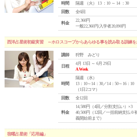
時間
隔週 （
火
） 13 ：10 ～ 14 ：30
回数
全6回
22,360円
料金
一般22,360円/入学者20,090円
西洋占星術初級実習 ～ホロスコープからあらゆる事を読み取る訓練を
講師
狩野 みどり
4月 13日 ～ 6月 29日
日程
A Week
隔週 （
水
）
時間
13：10～14：30／14：50～16：10
（1日2コマ）
回数
全12回
14,580円（4回／分割支払い）×3
料金
40,500円（12回／一括前納支払※
義開始前まで）
宿曜占星術「応用編」