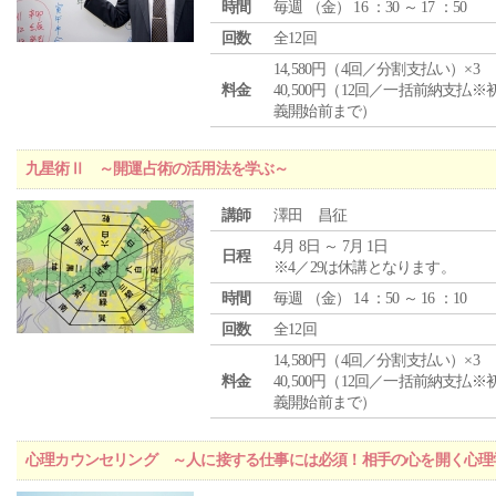
時間
毎週 （
金
） 16 ：30 ～ 17 ：50
回数
全12回
14,580円（4回／分割支払い）×3
料金
40,500円（12回／一括前納支払※
義開始前まで）
九星術Ⅱ ～開運占術の活用法を学ぶ～
講師
澤田 昌征
4月 8日 ～ 7月 1日
日程
※4／29は休講となります。
時間
毎週 （
金
） 14 ：50 ～ 16 ：10
回数
全12回
14,580円（4回／分割支払い）×3
料金
40,500円（12回／一括前納支払※
義開始前まで）
心理カウンセリング ～人に接する仕事には必須！相手の心を開く心理