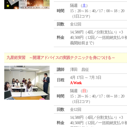
隔週 （
土
）
時間
15：20～16：40／17：00～18：20
（1日2コマ）
回数
全12回
14,580円（4回／分割支払い）×3
料金
40,500円（12回／一括前納支払※
義開始前まで）
九星術実習 ～開運アドバイスの実践テクニックを身につける～
講師
澤田 昌征
4月 17日 ～ 7月 3日
日程
A Week
隔週 （
日
）
時間
15：20～16：40／17：00～18：20
（1日2コマ）
回数
全12回
14,580円（4回／分割支払い）×3
料金
40,500円（12回／一括前納支払※