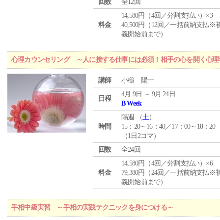
回数
全12回
14,580円（4回／分割支払い）×3
料金
40,500円（12回／一括前納支払※
義開始前まで）
心理カウンセリング ～人に接する仕事には必須！相手の心を開く心理
講師
小槌 陽一
4月 9日 ～ 9月 24日
日程
B Week
隔週 （
土
）
時間
15：20～16：40／17：00～18：20
（1日2コマ）
回数
全24回
14,580円（4回／分割支払い）×6
料金
79,380円（24回／一括前納支払※
義開始前まで）
手相中級実習 ～手相の実践テクニックを身につける～