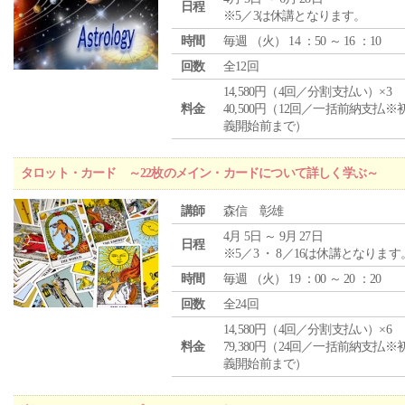
日程
※5／3は休講となります。
時間
毎週 （
火
） 14 ：50 ～ 16 ：10
回数
全12回
14,580円（4回／分割支払い）×3
料金
40,500円（12回／一括前納支払※
義開始前まで）
タロット・カード ～22枚のメイン・カードについて詳しく学ぶ～
講師
森信 彰雄
4月 5日 ～ 9月 27日
日程
※5／3 ・ 8／16は休講となります
時間
毎週 （
火
） 19 ：00 ～ 20 ：20
回数
全24回
14,580円（4回／分割支払い）×6
料金
79,380円（24回／一括前納支払※
義開始前まで）