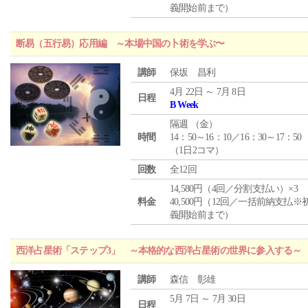
義開始前まで）
断易（五行易）応用編 ～本場中国の卜術を学ぶ〜
講師
保坂 昌利
4月 22日 ～ 7月 8日
日程
B Week
隔週 （
金
）
時間
14：50～16：10／16：30～17：50
（1日2コマ）
回数
全12回
14,580円（4回／分割支払い）×3
料金
40,500円（12回／一括前納支払※
義開始前まで）
西洋占星術「ステップ3」 ～本格的な西洋占星術の世界に参入する～
講師
森信 彰雄
5月 7日 ～ 7月 30日
日程