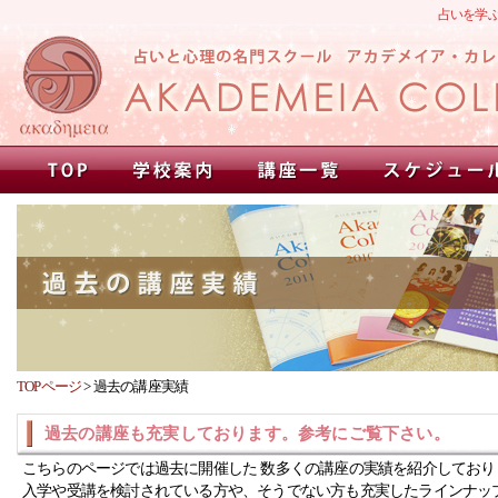
占いを学
TOPページ
>
過去の講座実績
過去の講座も充実しております。参考にご覧下さい。
こちらのページでは過去に開催した 数多くの講座の実績を紹介しており
入学や受講を検討されている方や、そうでない方も充実したラインナッ