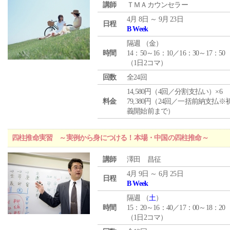
講師
ＴＭＡカウンセラー
4月 8日 ～ 9月 23日
日程
B Week
隔週 （
金
）
時間
14：50～16：10／16：30～17：50
（1日2コマ）
回数
全24回
14,580円（4回／分割支払い）×6
料金
79,380円（24回／一括前納支払※
義開始前まで）
四柱推命実習 ～実例から身につける！本場・中国の四柱推命～
講師
澤田 昌征
4月 9日 ～ 6月 25日
日程
B Week
隔週 （
土
）
時間
15：20～16：40／17：00～18：20
（1日2コマ）