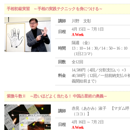
手相初級実習 ～手相の実践テクニックを身につける～
講師
川野 文彰
4月 15日 ～ 7月 1日
日程
A Week
隔週 （
金
）
時間
13：10～14：30／14：50～16：10
（1日2コマ）
回数
全12回
14,580円（4回／分割支払い）×3
料金
40,500円（12回／一括前納支払※
義開始前まで）
紫微斗数Ⅱ ～恐いほどよく当たる！ 中国占星術の奥義～
赤見（あかみ）淑子 【マダム呼
講師
（ココ）】
4月 16日 ～ 7月 2日
日程
A Week