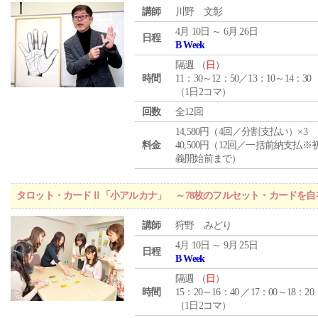
講師
川野 文彰
4月 10日 ～ 6月 26日
日程
B Week
隔週 （
日
）
時間
11：30～12：50／13：10～14：30
（1日2コマ）
回数
全12回
14,580円（4回／分割支払い）×3
料金
40,500円（12回／一括前納支払※
義開始前まで）
タロット・カードⅡ「小アルカナ」 ～78枚のフルセット・カードを自
講師
狩野 みどり
4月 10日 ～ 9月 25日
日程
B Week
隔週 （
日
）
時間
15：20～16：40 ／17：00～18：20
（1日2コマ）