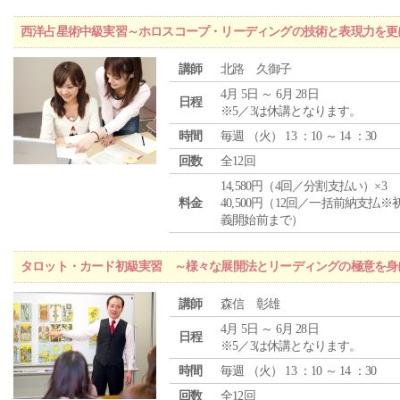
西洋占星術中級実習～ホロスコープ・リーディングの技術と表現力を更
講師
北路 久御子
4月 5日 ～ 6月 28日
日程
※5／3は休講となります。
時間
毎週 （
火
） 13 ：10 ～ 14 ：30
回数
全12回
14,580円（4回／分割支払い）×3
料金
40,500円（12回／一括前納支払※
義開始前まで）
タロット・カード初級実習 ～様々な展開法とリーディングの極意を身
講師
森信 彰雄
4月 5日 ～ 6月 28日
日程
※5／3は休講となります。
時間
毎週 （
火
） 13 ：10 ～ 14 ：30
回数
全12回