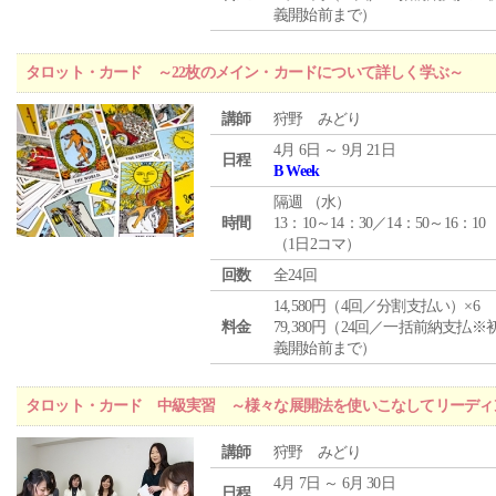
義開始前まで）
タロット・カード ～22枚のメイン・カードについて詳しく学ぶ～
講師
狩野 みどり
4月 6日 ～ 9月 21日
日程
B Week
隔週 （
水
）
時間
13：10～14：30／14：50～16：10
（1日2コマ）
回数
全24回
14,580円（4回／分割支払い）×6
料金
79,380円（24回／一括前納支払※
義開始前まで）
タロット・カード 中級実習 ～様々な展開法を使いこなしてリーディ
講師
狩野 みどり
4月 7日 ～ 6月 30日
日程