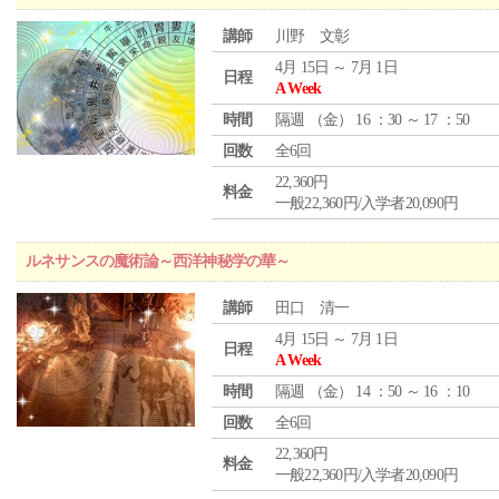
講師
川野 文彰
4月 15日 ～ 7月 1日
日程
A Week
時間
隔週 （
金
） 16 ：30 ～ 17 ：50
回数
全6回
22,360円
料金
一般22,360円/入学者20,090円
ルネサンスの魔術論～西洋神秘学の華～
講師
田口 清一
4月 15日 ～ 7月 1日
日程
A Week
時間
隔週 （
金
） 14 ：50 ～ 16 ：10
回数
全6回
22,360円
料金
一般22,360円/入学者20,090円