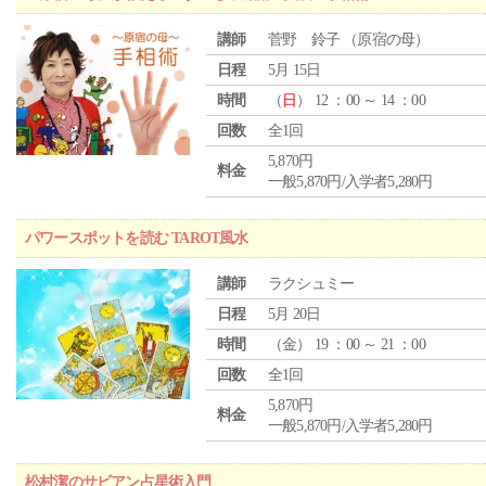
講師
菅野 鈴子 （原宿の母）
日程
5月 15日
時間
（
日
） 12 ：00 ～ 14 ：00
回数
全1回
5,870円
料金
一般5,870円/入学者5,280円
パワースポットを読む TAROT風水
講師
ラクシュミー
日程
5月 20日
時間
（
金
） 19 ：00 ～ 21 ：00
回数
全1回
5,870円
料金
一般5,870円/入学者5,280円
松村潔のサビアン占星術入門