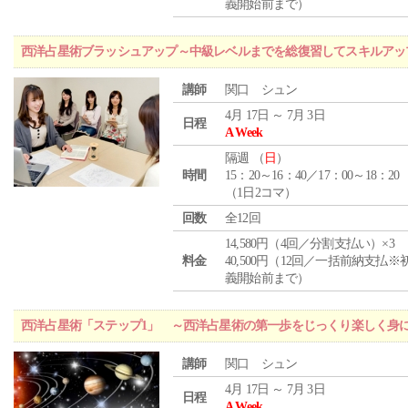
義開始前まで）
西洋占星術ブラッシュアップ～中級レベルまでを総復習してスキルアッ
講師
関口 シュン
4月 17日 ～ 7月 3日
日程
A Week
隔週 （
日
）
時間
15：20～16：40／17：00～18：20
（1日2コマ）
回数
全12回
14,580円（4回／分割支払い）×3
料金
40,500円（12回／一括前納支払※
義開始前まで）
西洋占星術「ステップ1」 ～西洋占星術の第一歩をじっくり楽しく身
講師
関口 シュン
4月 17日 ～ 7月 3日
日程
A Week