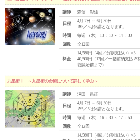
講師
森信 彰雄
4月 7日 ～ 6月 30日
日程
※5／5は休講となります。
時間
毎週 （
木
） 13 ：10 ～ 14 ：30
回数
全12回
14,580円（4回／分割支払い）×3
料金
40,500円（12回／一括前納支払※
義開始前まで）
九星術Ⅰ ～九星術の命術について詳しく学ぶ～
講師
澤田 昌征
4月 7日 ～ 6月 30日
日程
※5／5は休講となります。
時間
毎週 （
木
） 16 ：30 ～ 17 ：50
回数
全12回
14,580円（4回／分割支払い）×3