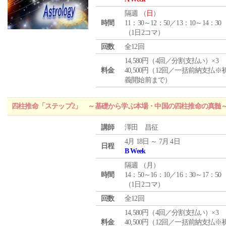
隔週 （
日
）
時間
11：30～12：50／13：10～14：30
（1日2コマ）
回数
全12回
14,580円（4回／分割支払い）×3
料金
40,500円（12回／一括前納支払※
義開始前まで）
四柱推命「ステップ2」 ～基礎から学ぶ本場・中国の四柱推命の真髄
講師
澤田 昌征
4月 18日 ～ 7月 4日
日程
B Week
隔週 （
月
）
時間
14：50～16：10／16：30～17：50
（1日2コマ）
回数
全12回
14,580円（4回／分割支払い）×3
料金
40,500円（12回／一括前納支払※