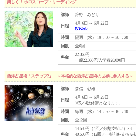
楽しく！ ホロスコープ・リーディング
講師
狩野 みどり
4月 6日 ～ 6月 22日
日程
B Week
時間
隔週 （
水
） 19 ：00 ～ 20 ：20
回数
全6回
22,360円
料金
一般22,360円/入学者20,090円
西洋占星術「ステップ2」 ～本格的な西洋占星術の世界に参入する～
講師
森信 彰雄
4月 6日 ～ 6月 29日
日程
※5／4は休講となります。
時間
毎週 （
水
） 14 ：50 ～ 16 ：10
回数
全12回
14,580円（4回／分割支払い）×3
料金
40,500円（12回／一括前納支払※