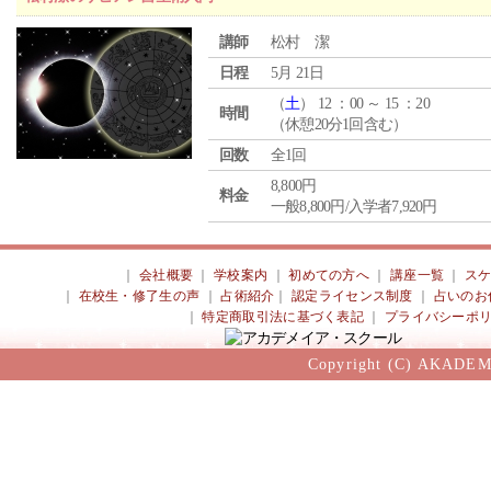
講師
松村 潔
日程
5月 21日
（
土
） 12 ：00 ～ 15 ：20
時間
（休憩20分1回含む）
回数
全1回
8,800円
料金
一般8,800円/入学者7,920円
｜
会社概要
｜
学校案内
｜
初めての方へ
｜
講座一覧
｜
ス
｜
在校生・修了生の声
｜
占術紹介
｜
認定ライセンス制度
｜
占いのお
｜
特定商取引法に基づく表記
｜
プライバシーポ
Copyright (C) AKADEM