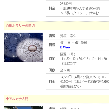
28,840円
料金
一般28,840円/入学者26,570円
※『易占タロット』代含む
応用ホラリー占星術
講師
芳垣 宗久
4月 4日 ～ 6月 20日
日程
B Week
隔週 （
月
）
時間
11：30～12：50／13：10～14：30
（1日2コマ）
回数
全12回
14,580円（4回／分割支払い）×3
料金
40,500円（12回／一括前納支払※
義開始前まで）
小アルカナ入門