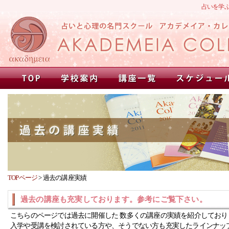
占いを学
TOPページ
>
過去の講座実績
過去の講座も充実しております。参考にご覧下さい。
こちらのページでは過去に開催した 数多くの講座の実績を紹介しており
入学や受講を検討されている方や、そうでない方も充実したラインナッ