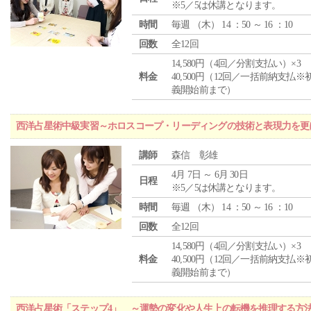
※5／5は休講となります。
時間
毎週 （
木
） 14 ：50 ～ 16 ：10
回数
全12回
14,580円（4回／分割支払い）×3
料金
40,500円（12回／一括前納支払※
義開始前まで）
西洋占星術中級実習～ホロスコープ・リーディングの技術と表現力を更
講師
森信 彰雄
4月 7日 ～ 6月 30日
日程
※5／5は休講となります。
時間
毎週 （
木
） 14 ：50 ～ 16 ：10
回数
全12回
14,580円（4回／分割支払い）×3
料金
40,500円（12回／一括前納支払※
義開始前まで）
西洋占星術「ステップ4」 ～運勢の変化や人生上の転機を推理する方