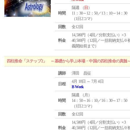
隔週 （
日
）
時間
11：30～12：50／13：10～14：30
（1日2コマ）
回数
全12回
14,580円（4回／分割支払い）×3
料金
40,500円（12回／一括前納支払※
義開始前まで）
四柱推命「ステップ2」 ～基礎から学ぶ本場・中国の四柱推命の真髄
講師
澤田 昌征
4月 18日 ～ 7月 4日
日程
B Week
隔週 （
月
）
時間
14：50～16：10／16：30～17：50
（1日2コマ）
回数
全12回
14,580円（4回／分割支払い）×3
料金
40,500円（12回／一括前納支払※