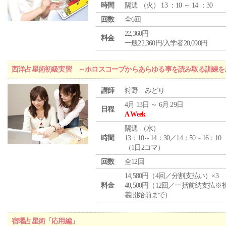
時間
隔週 （
火
） 13 ：10 ～ 14 ：30
回数
全6回
22,360円
料金
一般22,360円/入学者20,090円
西洋占星術初級実習 ～ホロスコープからあらゆる事を読み取る訓練を
講師
狩野 みどり
4月 13日 ～ 6月 29日
日程
A Week
隔週 （
水
）
時間
13：10～14：30／14：50～16：10
（1日2コマ）
回数
全12回
14,580円（4回／分割支払い）×3
料金
40,500円（12回／一括前納支払※
義開始前まで）
宿曜占星術「応用編」