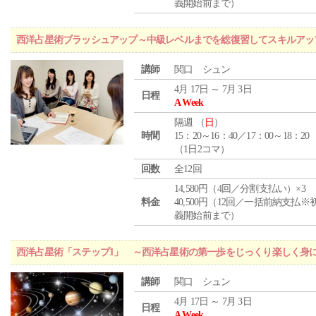
義開始前まで）
西洋占星術ブラッシュアップ～中級レベルまでを総復習してスキルアッ
講師
関口 シュン
4月 17日 ～ 7月 3日
日程
A Week
隔週 （
日
）
時間
15：20～16：40／17：00～18：20
（1日2コマ）
回数
全12回
14,580円（4回／分割支払い）×3
料金
40,500円（12回／一括前納支払※
義開始前まで）
西洋占星術「ステップ1」 ～西洋占星術の第一歩をじっくり楽しく身
講師
関口 シュン
4月 17日 ～ 7月 3日
日程
A Week