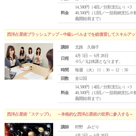
14,580円（4回／分割支払い）×3
料金
40,500円（12回／一括前納支払※
義開始前まで）
西洋占星術ブラッシュアップ～中級レベルまでを総復習してスキルアッ
講師
北路 久御子
4月 5日 ～ 6月 28日
日程
※5／3は休講となります。
時間
毎週 （
火
） 11 ：30 ～ 12 ：50
回数
全12回
14,580円（4回／分割支払い）×3
料金
40,500円（12回／一括前納支払※
義開始前まで）
西洋占星術「ステップ3」 ～本格的な西洋占星術の世界に参入する～
講師
狩野 みどり
4月 5日 ～ 6月 28日