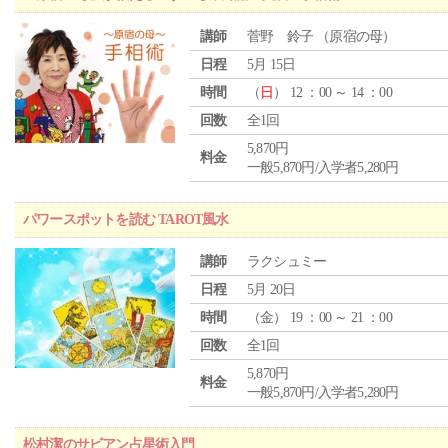
講師
菅野 鈴子 （原宿の母）
日程
5月 15日
時間
（
日
） 12 ：00 ～ 14 ：00
回数
全1回
5,870円
料金
一般5,870円/入学者5,280円
パワースポットを読む TAROT風水
講師
ラクシュミー
日程
5月 20日
時間
（
金
） 19 ：00 ～ 21 ：00
回数
全1回
5,870円
料金
一般5,870円/入学者5,280円
松村潔のサビアン占星術入門