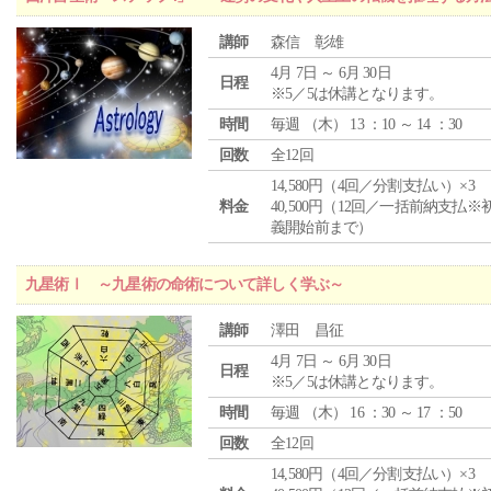
講師
森信 彰雄
4月 7日 ～ 6月 30日
日程
※5／5は休講となります。
時間
毎週 （
木
） 13 ：10 ～ 14 ：30
回数
全12回
14,580円（4回／分割支払い）×3
料金
40,500円（12回／一括前納支払※
義開始前まで）
九星術Ⅰ ～九星術の命術について詳しく学ぶ～
講師
澤田 昌征
4月 7日 ～ 6月 30日
日程
※5／5は休講となります。
時間
毎週 （
木
） 16 ：30 ～ 17 ：50
回数
全12回
14,580円（4回／分割支払い）×3