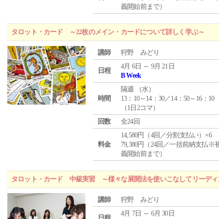
義開始前まで）
タロット・カード ～22枚のメイン・カードについて詳しく学ぶ～
講師
狩野 みどり
4月 6日 ～ 9月 21日
日程
B Week
隔週 （
水
）
時間
13：10～14：30／14：50～16：10
（1日2コマ）
回数
全24回
14,580円（4回／分割支払い）×6
料金
79,380円（24回／一括前納支払※
義開始前まで）
タロット・カード 中級実習 ～様々な展開法を使いこなしてリーディ
講師
狩野 みどり
4月 7日 ～ 6月 30日
日程