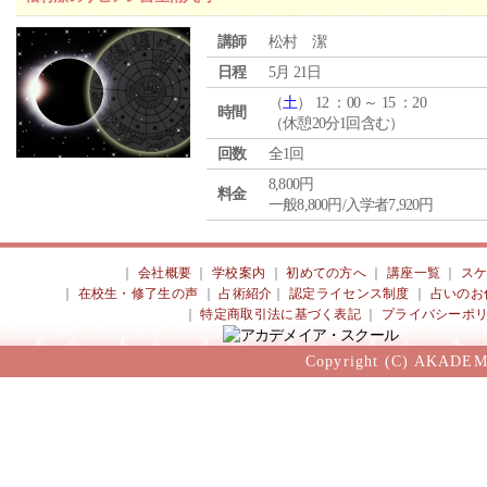
講師
松村 潔
日程
5月 21日
（
土
） 12 ：00 ～ 15 ：20
時間
（休憩20分1回含む）
回数
全1回
8,800円
料金
一般8,800円/入学者7,920円
｜
会社概要
｜
学校案内
｜
初めての方へ
｜
講座一覧
｜
ス
｜
在校生・修了生の声
｜
占術紹介
｜
認定ライセンス制度
｜
占いのお
｜
特定商取引法に基づく表記
｜
プライバシーポ
Copyright (C) AKADEM