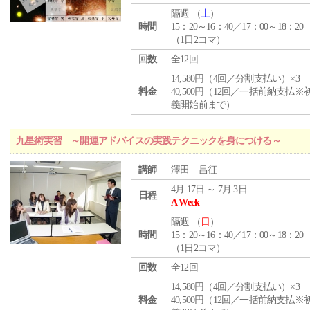
隔週 （
土
）
時間
15：20～16：40／17：00～18：20
（1日2コマ）
回数
全12回
14,580円（4回／分割支払い）×3
料金
40,500円（12回／一括前納支払※
義開始前まで）
九星術実習 ～開運アドバイスの実践テクニックを身につける～
講師
澤田 昌征
4月 17日 ～ 7月 3日
日程
A Week
隔週 （
日
）
時間
15：20～16：40／17：00～18：20
（1日2コマ）
回数
全12回
14,580円（4回／分割支払い）×3
料金
40,500円（12回／一括前納支払※