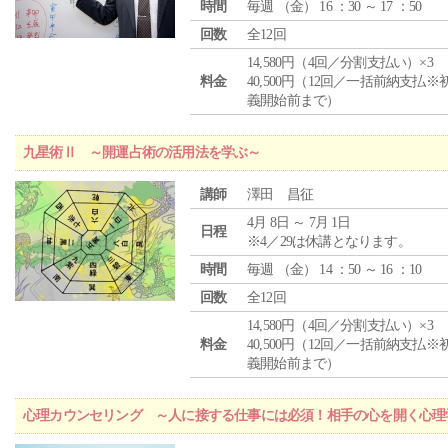
時間
毎週 （
金
） 16 ：30 ～ 17 ：50
回数
全12回
14,580円（4回／分割支払い）×3
料金
40,500円（12回／一括前納支払※
義開始前まで）
九星術Ⅱ ～開運占術の活用法を学ぶ～
講師
澤田 昌征
4月 8日 ～ 7月 1日
日程
※4／29は休講となります。
時間
毎週 （
金
） 14 ：50 ～ 16 ：10
回数
全12回
14,580円（4回／分割支払い）×3
料金
40,500円（12回／一括前納支払※
義開始前まで）
心理カウンセリング ～人に接する仕事には必須！相手の心を開く心理