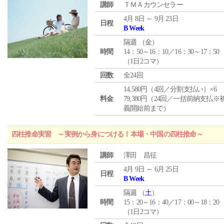
講師
ＴＭＡカウンセラー
4月 8日 ～ 9月 23日
日程
B Week
隔週 （
金
）
時間
14：50～16：10／16：30～17：50
（1日2コマ）
回数
全24回
14,580円（4回／分割支払い）×6
料金
79,380円（24回／一括前納支払※
義開始前まで）
四柱推命実習 ～実例から身につける！本場・中国の四柱推命～
講師
澤田 昌征
4月 9日 ～ 6月 25日
日程
B Week
隔週 （
土
）
時間
15：20～16：40／17：00～18：20
（1日2コマ）