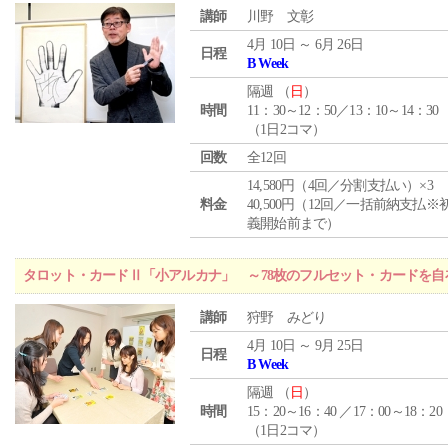
講師
川野 文彰
4月 10日 ～ 6月 26日
日程
B Week
隔週 （
日
）
時間
11：30～12：50／13：10～14：30
（1日2コマ）
回数
全12回
14,580円（4回／分割支払い）×3
料金
40,500円（12回／一括前納支払※
義開始前まで）
タロット・カードⅡ「小アルカナ」 ～78枚のフルセット・カードを自
講師
狩野 みどり
4月 10日 ～ 9月 25日
日程
B Week
隔週 （
日
）
時間
15：20～16：40 ／17：00～18：20
（1日2コマ）