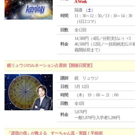
A Week
隔週 （
土
）
時間
11：30～12：50／13：10～14：30
（1日2コマ）
回数
全12回
14,580円（4回／分割支払い）×3
料金
40,500円（12回／一括前納支払※
義開始前まで）
鏡リュウジのルネーション占星術【開催日変更】
講師
鏡 リュウジ
日程
5月 12日
時間
（
木
） 19 ：00 ～ 21 ：00
回数
全1回
5,870円
料金
一般5,870円/入学者5,280円
「原宿の母」が教える すーちゃん流・実践！手相術