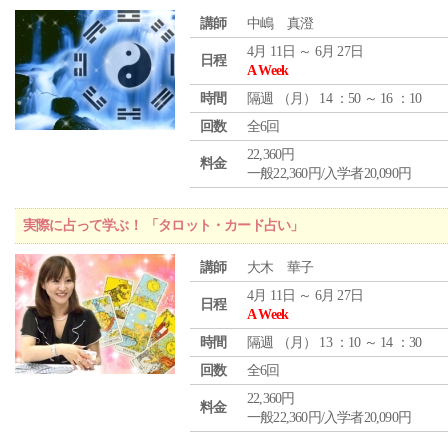
講師
中嶋 真澄
4月 11日 ～ 6月 27日
日程
A Week
時間
隔週 （
月
） 14 ：50 ～ 16 ：10
回数
全6回
22,360円
料金
一般22,360円/入学者20,090円
実際に占って学ぶ！ 「タロット・カード占い」
講師
大木 華子
4月 11日 ～ 6月 27日
日程
A Week
時間
隔週 （
月
） 13 ：10 ～ 14 ：30
回数
全6回
22,360円
料金
一般22,360円/入学者20,090円