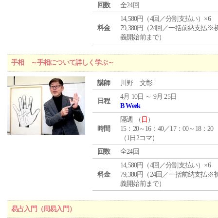
回数
全24回
14,580円（4回／分割支払い）×6
料金
79,380円（24回／一括前納支払※
義開始前まで）
手相 ～手相について詳しく学ぶ～
講師
川野 文彰
4月 10日 ～ 9月 25日
日程
B Week
隔週 （
日
）
時間
15：20～16：40／17：00～18：20
（1日2コマ）
回数
全24回
14,580円（4回／分割支払い）×6
料金
79,380円（24回／一括前納支払※
義開始前まで）
易占入門（周易入門）