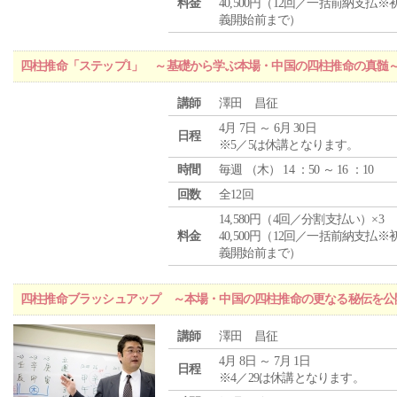
料金
40,500円（12回／一括前納支払※
義開始前まで）
四柱推命「ステップ1」 ～基礎から学ぶ本場・中国の四柱推命の真髄
講師
澤田 昌征
4月 7日 ～ 6月 30日
日程
※5／5は休講となります。
時間
毎週 （
木
） 14 ：50 ～ 16 ：10
回数
全12回
14,580円（4回／分割支払い）×3
料金
40,500円（12回／一括前納支払※
義開始前まで）
四柱推命ブラッシュアップ ～本場・中国の四柱推命の更なる秘伝を公
講師
澤田 昌征
4月 8日 ～ 7月 1日
日程
※4／29は休講となります。