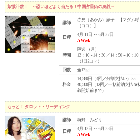
紫微斗数Ⅰ ～恐いほどよく当たる！中国占星術の奥義～
赤見（あかみ）淑子 【マダム呼
講師
（ココ）】
4月 11日 ～ 6月 27日
日程
A Week
隔週 （
月
）
時間
13：10～14：30 ／14：50～16：10
（1日2コマ）
回数
全12回
14,580円（4回／分割支払い）×3
料金
40,500円（12回／一括前納支払※
義開始前まで）
もっと！ タロット・リーディング
講師
狩野 みどり
4月 12日 ～ 6月 28日
日程
A Week