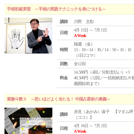
手相初級実習 ～手相の実践テクニックを身につける～
講師
川野 文彰
4月 15日 ～ 7月 1日
日程
A Week
隔週 （
金
）
時間
13：10～14：30／14：50～16：10
（1日2コマ）
回数
全12回
14,580円（4回／分割支払い）×3
料金
40,500円（12回／一括前納支払※
義開始前まで）
紫微斗数Ⅱ ～恐いほどよく当たる！ 中国占星術の奥義～
赤見（あかみ）淑子 【マダム呼
講師
（ココ）】
4月 16日 ～ 7月 2日
日程
A Week