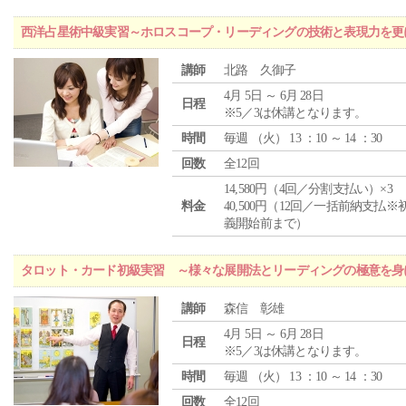
西洋占星術中級実習～ホロスコープ・リーディングの技術と表現力を更
講師
北路 久御子
4月 5日 ～ 6月 28日
日程
※5／3は休講となります。
時間
毎週 （
火
） 13 ：10 ～ 14 ：30
回数
全12回
14,580円（4回／分割支払い）×3
料金
40,500円（12回／一括前納支払※
義開始前まで）
タロット・カード初級実習 ～様々な展開法とリーディングの極意を身
講師
森信 彰雄
4月 5日 ～ 6月 28日
日程
※5／3は休講となります。
時間
毎週 （
火
） 13 ：10 ～ 14 ：30
回数
全12回