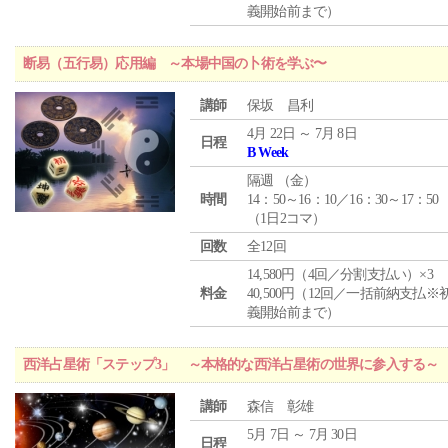
義開始前まで）
断易（五行易）応用編 ～本場中国の卜術を学ぶ〜
講師
保坂 昌利
4月 22日 ～ 7月 8日
日程
B Week
隔週 （
金
）
時間
14：50～16：10／16：30～17：50
（1日2コマ）
回数
全12回
14,580円（4回／分割支払い）×3
料金
40,500円（12回／一括前納支払※
義開始前まで）
西洋占星術「ステップ3」 ～本格的な西洋占星術の世界に参入する～
講師
森信 彰雄
5月 7日 ～ 7月 30日
日程