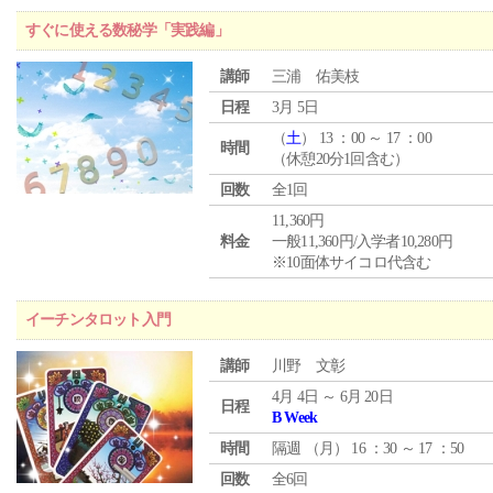
すぐに使える数秘学「実践編」
講師
三浦 佑美枝
日程
3月 5日
（
土
） 13 ：00 ～ 17 ：00
時間
（休憩20分1回含む）
回数
全1回
11,360円
料金
一般11,360円/入学者10,280円
※10面体サイコロ代含む
イーチンタロット入門
講師
川野 文彰
4月 4日 ～ 6月 20日
日程
B Week
時間
隔週 （
月
） 16 ：30 ～ 17 ：50
回数
全6回