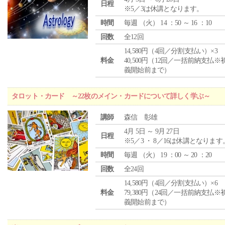
日程
※5／3は休講となります。
時間
毎週 （
火
） 14 ：50 ～ 16 ：10
回数
全12回
14,580円（4回／分割支払い）×3
料金
40,500円（12回／一括前納支払※
義開始前まで）
タロット・カード ～22枚のメイン・カードについて詳しく学ぶ～
講師
森信 彰雄
4月 5日 ～ 9月 27日
日程
※5／3 ・ 8／16は休講となります
時間
毎週 （
火
） 19 ：00 ～ 20 ：20
回数
全24回
14,580円（4回／分割支払い）×6
料金
79,380円（24回／一括前納支払※
義開始前まで）