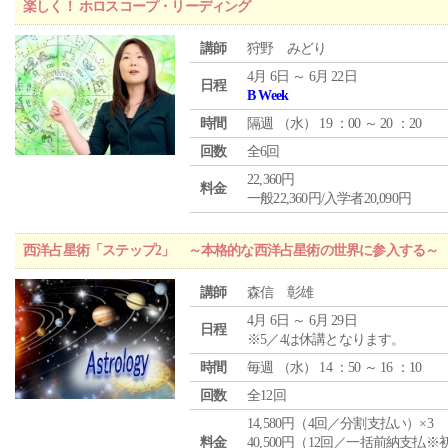
楽しく！ ホロスコープ・リーディング
講師
狩野 みどり
4月 6日 ～ 6月 22日
日程
B Week
時間
隔週 （
水
） 19 ：00 ～ 20 ：20
回数
全6回
22,360円
料金
一般22,360円/入学者20,090円
西洋占星術「ステップ2」 ～本格的な西洋占星術の世界に参入する～
講師
森信 彰雄
4月 6日 ～ 6月 29日
日程
※5／4は休講となります。
時間
毎週 （
水
） 14 ：50 ～ 16 ：10
回数
全12回
14,580円（4回／分割支払い）×3
料金
40,500円（12回／一括前納支払※