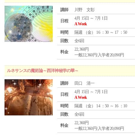
講師
川野 文彰
4月 15日 ～ 7月 1日
日程
A Week
時間
隔週 （
金
） 16 ：30 ～ 17 ：50
回数
全6回
22,360円
料金
一般22,360円/入学者20,090円
ルネサンスの魔術論～西洋神秘学の華～
講師
田口 清一
4月 15日 ～ 7月 1日
日程
A Week
時間
隔週 （
金
） 14 ：50 ～ 16 ：10
回数
全6回
22,360円
料金
一般22,360円/入学者20,090円