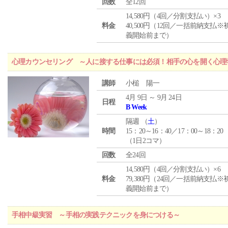
回数
全12回
14,580円（4回／分割支払い）×3
料金
40,500円（12回／一括前納支払※
義開始前まで）
心理カウンセリング ～人に接する仕事には必須！相手の心を開く心理
講師
小槌 陽一
4月 9日 ～ 9月 24日
日程
B Week
隔週 （
土
）
時間
15：20～16：40／17：00～18：20
（1日2コマ）
回数
全24回
14,580円（4回／分割支払い）×6
料金
79,380円（24回／一括前納支払※
義開始前まで）
手相中級実習 ～手相の実践テクニックを身につける～