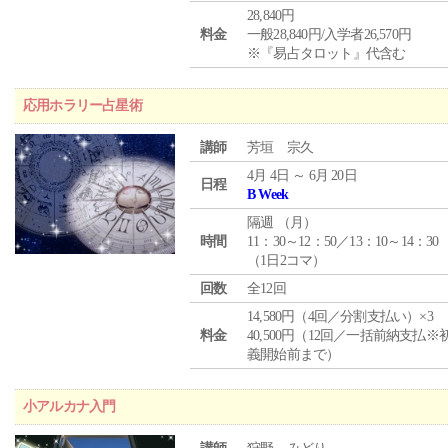
28,840円
料金
一般28,840円/入学者26,570円
※『易占タロット』代含む
応用ホラリー占星術
講師
芳垣 宗久
4月 4日 ～ 6月 20日
日程
B Week
隔週 （
月
）
時間
11：30～12：50／13：10～14：30
（1日2コマ）
回数
全12回
14,580円（4回／分割支払い）×3
料金
40,500円（12回／一括前納支払※
義開始前まで）
小アルカナ入門