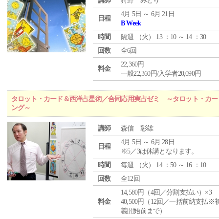
講師
狩野 みどり
4月 5日 ～ 6月 21日
日程
B Week
時間
隔週 （
火
） 13 ：10 ～ 14 ：30
回数
全6回
22,360円
料金
一般22,360円/入学者20,090円
タロット・カード＆西洋占星術／合同応用実占ゼミ ～タロット・カー
ング～
講師
森信 彰雄
4月 5日 ～ 6月 28日
日程
※5／3は休講となります。
時間
毎週 （
火
） 14 ：50 ～ 16 ：10
回数
全12回
14,580円（4回／分割支払い）×3
料金
40,500円（12回／一括前納支払※
義開始前まで）