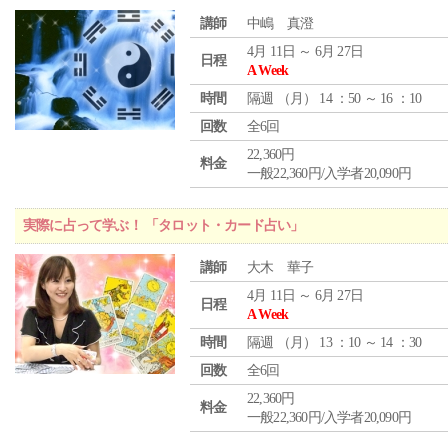
講師
中嶋 真澄
4月 11日 ～ 6月 27日
日程
A Week
時間
隔週 （
月
） 14 ：50 ～ 16 ：10
回数
全6回
22,360円
料金
一般22,360円/入学者20,090円
実際に占って学ぶ！ 「タロット・カード占い」
講師
大木 華子
4月 11日 ～ 6月 27日
日程
A Week
時間
隔週 （
月
） 13 ：10 ～ 14 ：30
回数
全6回
22,360円
料金
一般22,360円/入学者20,090円