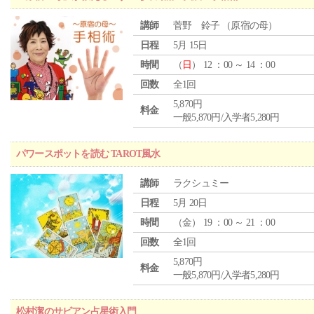
講師
菅野 鈴子 （原宿の母）
日程
5月 15日
時間
（
日
） 12 ：00 ～ 14 ：00
回数
全1回
5,870円
料金
一般5,870円/入学者5,280円
パワースポットを読む TAROT風水
講師
ラクシュミー
日程
5月 20日
時間
（
金
） 19 ：00 ～ 21 ：00
回数
全1回
5,870円
料金
一般5,870円/入学者5,280円
松村潔のサビアン占星術入門