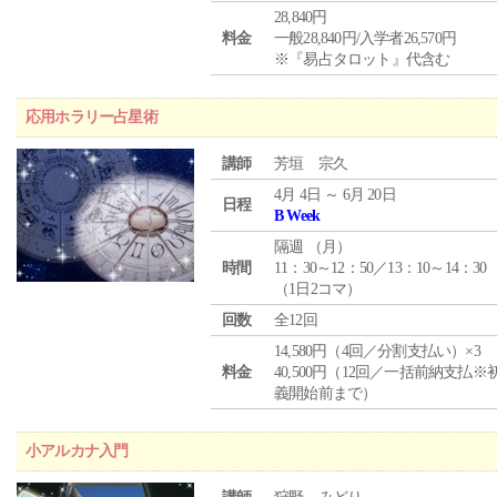
28,840円
料金
一般28,840円/入学者26,570円
※『易占タロット』代含む
応用ホラリー占星術
講師
芳垣 宗久
4月 4日 ～ 6月 20日
日程
B Week
隔週 （
月
）
時間
11：30～12：50／13：10～14：30
（1日2コマ）
回数
全12回
14,580円（4回／分割支払い）×3
料金
40,500円（12回／一括前納支払※
義開始前まで）
小アルカナ入門