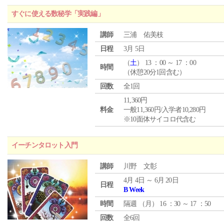
すぐに使える数秘学「実践編」
講師
三浦 佑美枝
日程
3月 5日
（
土
） 13 ：00 ～ 17 ：00
時間
（休憩20分1回含む）
回数
全1回
11,360円
料金
一般11,360円/入学者10,280円
※10面体サイコロ代含む
イーチンタロット入門
講師
川野 文彰
4月 4日 ～ 6月 20日
日程
B Week
時間
隔週 （
月
） 16 ：30 ～ 17 ：50
回数
全6回