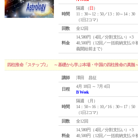
隔週 （
日
）
時間
11：30～12：50／13：10～14：30
（1日2コマ）
回数
全12回
14,580円（4回／分割支払い）×3
料金
40,500円（12回／一括前納支払※
義開始前まで）
四柱推命「ステップ2」 ～基礎から学ぶ本場・中国の四柱推命の真髄
講師
澤田 昌征
4月 18日 ～ 7月 4日
日程
B Week
隔週 （
月
）
時間
14：50～16：10／16：30～17：50
（1日2コマ）
回数
全12回
14,580円（4回／分割支払い）×3
料金
40,500円（12回／一括前納支払※