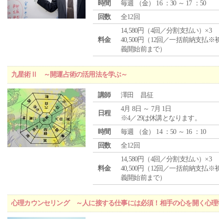
時間
毎週 （
金
） 16 ：30 ～ 17 ：50
回数
全12回
14,580円（4回／分割支払い）×3
料金
40,500円（12回／一括前納支払※
義開始前まで）
九星術Ⅱ ～開運占術の活用法を学ぶ～
講師
澤田 昌征
4月 8日 ～ 7月 1日
日程
※4／29は休講となります。
時間
毎週 （
金
） 14 ：50 ～ 16 ：10
回数
全12回
14,580円（4回／分割支払い）×3
料金
40,500円（12回／一括前納支払※
義開始前まで）
心理カウンセリング ～人に接する仕事には必須！相手の心を開く心理