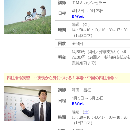
講師
ＴＭＡカウンセラー
4月 8日 ～ 9月 23日
日程
B Week
隔週 （
金
）
時間
14：50～16：10／16：30～17：50
（1日2コマ）
回数
全24回
14,580円（4回／分割支払い）×6
料金
79,380円（24回／一括前納支払※
義開始前まで）
四柱推命実習 ～実例から身につける！本場・中国の四柱推命～
講師
澤田 昌征
4月 9日 ～ 6月 25日
日程
B Week
隔週 （
土
）
時間
15：20～16：40／17：00～18：20
（1日2コマ）