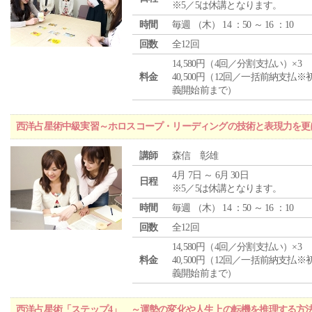
※5／5は休講となります。
時間
毎週 （
木
） 14 ：50 ～ 16 ：10
回数
全12回
14,580円（4回／分割支払い）×3
料金
40,500円（12回／一括前納支払※
義開始前まで）
西洋占星術中級実習～ホロスコープ・リーディングの技術と表現力を更
講師
森信 彰雄
4月 7日 ～ 6月 30日
日程
※5／5は休講となります。
時間
毎週 （
木
） 14 ：50 ～ 16 ：10
回数
全12回
14,580円（4回／分割支払い）×3
料金
40,500円（12回／一括前納支払※
義開始前まで）
西洋占星術「ステップ4」 ～運勢の変化や人生上の転機を推理する方