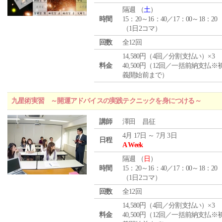
隔週 （
土
）
時間
15：20～16：40／17：00～18：20
（1日2コマ）
回数
全12回
14,580円（4回／分割支払い）×3
料金
40,500円（12回／一括前納支払※
義開始前まで）
九星術実習 ～開運アドバイスの実践テクニックを身につける～
講師
澤田 昌征
4月 17日 ～ 7月 3日
日程
A Week
隔週 （
日
）
時間
15：20～16：40／17：00～18：20
（1日2コマ）
回数
全12回
14,580円（4回／分割支払い）×3
料金
40,500円（12回／一括前納支払※