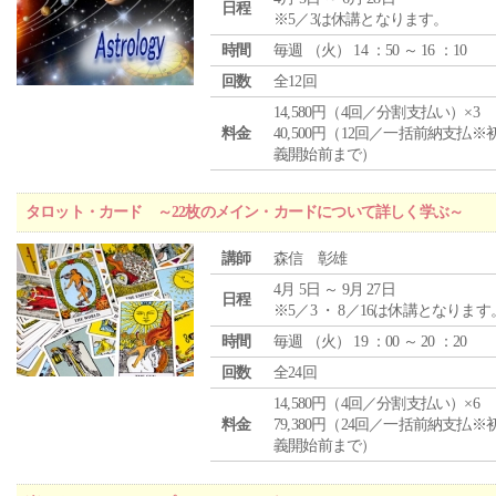
日程
※5／3は休講となります。
時間
毎週 （
火
） 14 ：50 ～ 16 ：10
回数
全12回
14,580円（4回／分割支払い）×3
料金
40,500円（12回／一括前納支払※
義開始前まで）
タロット・カード ～22枚のメイン・カードについて詳しく学ぶ～
講師
森信 彰雄
4月 5日 ～ 9月 27日
日程
※5／3 ・ 8／16は休講となります
時間
毎週 （
火
） 19 ：00 ～ 20 ：20
回数
全24回
14,580円（4回／分割支払い）×6
料金
79,380円（24回／一括前納支払※
義開始前まで）