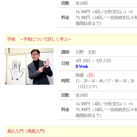
回数
全24回
14,580円（4回／分割支払い）×6
料金
79,380円（24回／一括前納支払※
義開始前まで）
手相 ～手相について詳しく学ぶ～
講師
川野 文彰
4月 10日 ～ 9月 25日
日程
B Week
隔週 （
日
）
時間
15：20～16：40／17：00～18：20
（1日2コマ）
回数
全24回
14,580円（4回／分割支払い）×6
料金
79,380円（24回／一括前納支払※
義開始前まで）
易占入門（周易入門）