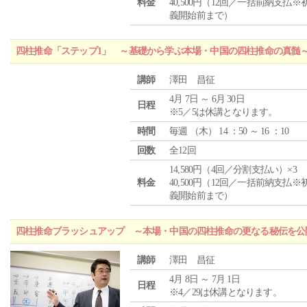
料金
40,500円（12回／一括前納支払※
義開始前まで）
四柱推命「ステップ1」 ～基礎から学ぶ本場・中国の四柱推命の真髄
講師
澤田 昌征
4月 7日 ～ 6月 30日
日程
※5／5は休講となります。
時間
毎週 （
木
） 14 ：50 ～ 16 ：10
回数
全12回
14,580円（4回／分割支払い）×3
料金
40,500円（12回／一括前納支払※
義開始前まで）
四柱推命ブラッシュアップ ～本場・中国の四柱推命の更なる秘伝を公
講師
澤田 昌征
4月 8日 ～ 7月 1日
日程
※4／29は休講となります。