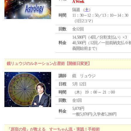
A Week
隔週 （
土
）
時間
11：30～12：50／13：10～14：30
（1日2コマ）
回数
全12回
14,580円（4回／分割支払い）×3
料金
40,500円（12回／一括前納支払※
義開始前まで）
鏡リュウジのルネーション占星術【開催日変更】
講師
鏡 リュウジ
日程
5月 12日
時間
（
木
） 19 ：00 ～ 21 ：00
回数
全1回
5,870円
料金
一般5,870円/入学者5,280円
「原宿の母」が教える すーちゃん流・実践！手相術