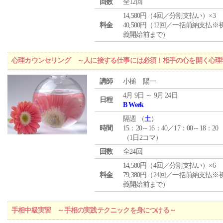
回数
全12回
14,580円（4回／分割支払い）×3
料金
40,500円（12回／一括前納支払※
義開始前まで）
心理カウンセリング ～人に接する仕事には必須！相手の心を開く心理
講師
小槌 陽一
4月 9日 ～ 9月 24日
日程
B Week
隔週 （
土
）
時間
15：20～16：40／17：00～18：20
（1日2コマ）
回数
全24回
14,580円（4回／分割支払い）×6
料金
79,380円（24回／一括前納支払※
義開始前まで）
手相中級実習 ～手相の実践テクニックを身につける～