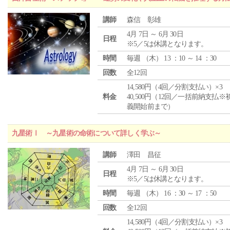
講師
森信 彰雄
4月 7日 ～ 6月 30日
日程
※5／5は休講となります。
時間
毎週 （
木
） 13 ：10 ～ 14 ：30
回数
全12回
14,580円（4回／分割支払い）×3
料金
40,500円（12回／一括前納支払※
義開始前まで）
九星術Ⅰ ～九星術の命術について詳しく学ぶ～
講師
澤田 昌征
4月 7日 ～ 6月 30日
日程
※5／5は休講となります。
時間
毎週 （
木
） 16 ：30 ～ 17 ：50
回数
全12回
14,580円（4回／分割支払い）×3