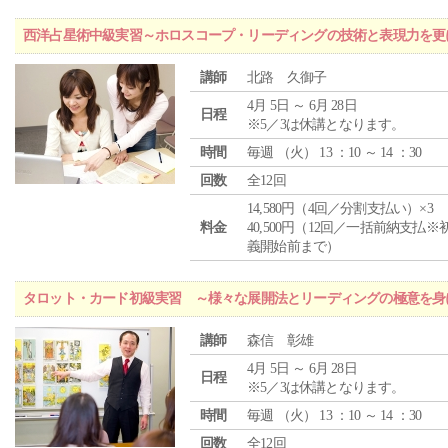
西洋占星術中級実習～ホロスコープ・リーディングの技術と表現力を更
講師
北路 久御子
4月 5日 ～ 6月 28日
日程
※5／3は休講となります。
時間
毎週 （
火
） 13 ：10 ～ 14 ：30
回数
全12回
14,580円（4回／分割支払い）×3
料金
40,500円（12回／一括前納支払※
義開始前まで）
タロット・カード初級実習 ～様々な展開法とリーディングの極意を身
講師
森信 彰雄
4月 5日 ～ 6月 28日
日程
※5／3は休講となります。
時間
毎週 （
火
） 13 ：10 ～ 14 ：30
回数
全12回