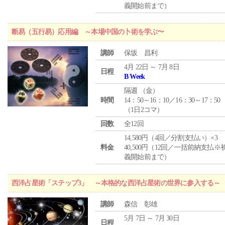
義開始前まで）
断易（五行易）応用編 ～本場中国の卜術を学ぶ〜
講師
保坂 昌利
4月 22日 ～ 7月 8日
日程
B Week
隔週 （
金
）
時間
14：50～16：10／16：30～17：50
（1日2コマ）
回数
全12回
14,580円（4回／分割支払い）×3
料金
40,500円（12回／一括前納支払※
義開始前まで）
西洋占星術「ステップ3」 ～本格的な西洋占星術の世界に参入する～
講師
森信 彰雄
5月 7日 ～ 7月 30日
日程