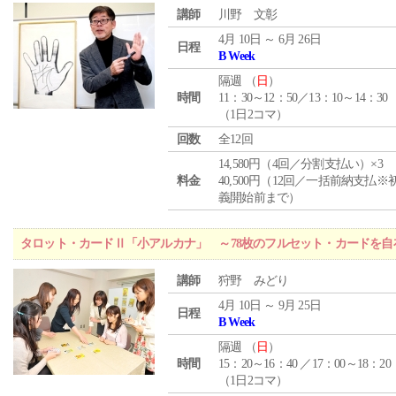
講師
川野 文彰
4月 10日 ～ 6月 26日
日程
B Week
隔週 （
日
）
時間
11：30～12：50／13：10～14：30
（1日2コマ）
回数
全12回
14,580円（4回／分割支払い）×3
料金
40,500円（12回／一括前納支払※
義開始前まで）
タロット・カードⅡ「小アルカナ」 ～78枚のフルセット・カードを自
講師
狩野 みどり
4月 10日 ～ 9月 25日
日程
B Week
隔週 （
日
）
時間
15：20～16：40 ／17：00～18：20
（1日2コマ）