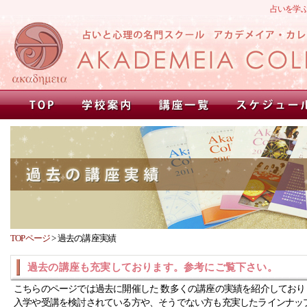
占いを学
TOPページ
>
過去の講座実績
過去の講座も充実しております。参考にご覧下さい。
こちらのページでは過去に開催した 数多くの講座の実績を紹介しており
入学や受講を検討されている方や、そうでない方も充実したラインナッ