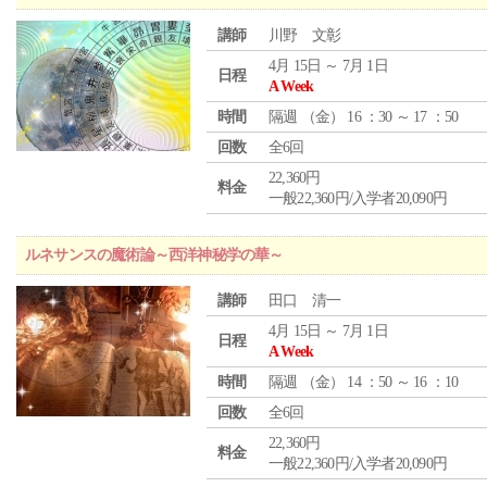
講師
川野 文彰
4月 15日 ～ 7月 1日
日程
A Week
時間
隔週 （
金
） 16 ：30 ～ 17 ：50
回数
全6回
22,360円
料金
一般22,360円/入学者20,090円
ルネサンスの魔術論～西洋神秘学の華～
講師
田口 清一
4月 15日 ～ 7月 1日
日程
A Week
時間
隔週 （
金
） 14 ：50 ～ 16 ：10
回数
全6回
22,360円
料金
一般22,360円/入学者20,090円