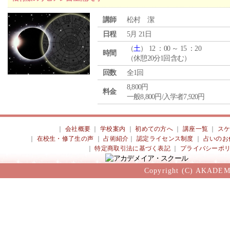
講師
松村 潔
日程
5月 21日
（
土
） 12 ：00 ～ 15 ：20
時間
（休憩20分1回含む）
回数
全1回
8,800円
料金
一般8,800円/入学者7,920円
｜
会社概要
｜
学校案内
｜
初めての方へ
｜
講座一覧
｜
ス
｜
在校生・修了生の声
｜
占術紹介
｜
認定ライセンス制度
｜
占いのお
｜
特定商取引法に基づく表記
｜
プライバシーポ
Copyright (C) AKADEM