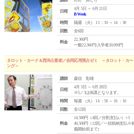
講師
狩野 みどり
4月 5日 ～ 6月 21日
日程
B Week
時間
隔週 （
火
） 13 ：10 ～ 14 ：30
回数
全6回
22,360円
料金
一般22,360円/入学者20,090円
タロット・カード＆西洋占星術／合同応用実占ゼミ ～タロット・カー
ング～
講師
森信 彰雄
4月 5日 ～ 6月 28日
日程
※5／3は休講となります。
時間
毎週 （
火
） 14 ：50 ～ 16 ：10
回数
全12回
14,580円（4回／分割支払い）×3
料金
40,500円（12回／一括前納支払※
義開始前まで）