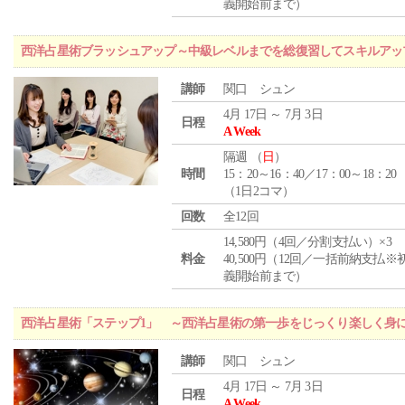
義開始前まで）
西洋占星術ブラッシュアップ～中級レベルまでを総復習してスキルアッ
講師
関口 シュン
4月 17日 ～ 7月 3日
日程
A Week
隔週 （
日
）
時間
15：20～16：40／17：00～18：20
（1日2コマ）
回数
全12回
14,580円（4回／分割支払い）×3
料金
40,500円（12回／一括前納支払※
義開始前まで）
西洋占星術「ステップ1」 ～西洋占星術の第一歩をじっくり楽しく身
講師
関口 シュン
4月 17日 ～ 7月 3日
日程
A Week