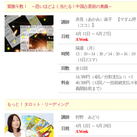
紫微斗数Ⅰ ～恐いほどよく当たる！中国占星術の奥義～
赤見（あかみ）淑子 【マダム呼
講師
（ココ）】
4月 11日 ～ 6月 27日
日程
A Week
隔週 （
月
）
時間
13：10～14：30 ／14：50～16：10
（1日2コマ）
回数
全12回
14,580円（4回／分割支払い）×3
料金
40,500円（12回／一括前納支払※
義開始前まで）
もっと！ タロット・リーディング
講師
狩野 みどり
4月 12日 ～ 6月 28日
日程
A Week