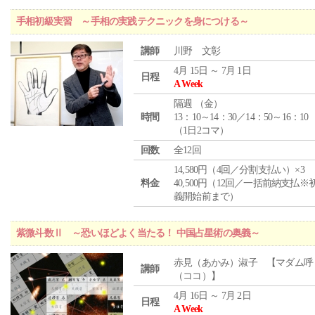
手相初級実習 ～手相の実践テクニックを身につける～
講師
川野 文彰
4月 15日 ～ 7月 1日
日程
A Week
隔週 （
金
）
時間
13：10～14：30／14：50～16：10
（1日2コマ）
回数
全12回
14,580円（4回／分割支払い）×3
料金
40,500円（12回／一括前納支払※
義開始前まで）
紫微斗数Ⅱ ～恐いほどよく当たる！ 中国占星術の奥義～
赤見（あかみ）淑子 【マダム呼
講師
（ココ）】
4月 16日 ～ 7月 2日
日程
A Week