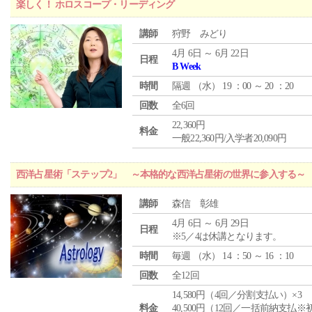
楽しく！ ホロスコープ・リーディング
講師
狩野 みどり
4月 6日 ～ 6月 22日
日程
B Week
時間
隔週 （
水
） 19 ：00 ～ 20 ：20
回数
全6回
22,360円
料金
一般22,360円/入学者20,090円
西洋占星術「ステップ2」 ～本格的な西洋占星術の世界に参入する～
講師
森信 彰雄
4月 6日 ～ 6月 29日
日程
※5／4は休講となります。
時間
毎週 （
水
） 14 ：50 ～ 16 ：10
回数
全12回
14,580円（4回／分割支払い）×3
料金
40,500円（12回／一括前納支払※