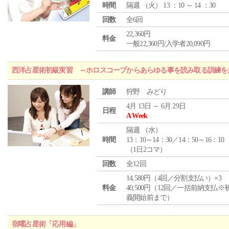
時間
隔週 （
火
） 13 ：10 ～ 14 ：30
回数
全6回
22,360円
料金
一般22,360円/入学者20,090円
西洋占星術初級実習 ～ホロスコープからあらゆる事を読み取る訓練を
講師
狩野 みどり
4月 13日 ～ 6月 29日
日程
A Week
隔週 （
水
）
時間
13：10～14：30／14：50～16：10
（1日2コマ）
回数
全12回
14,580円（4回／分割支払い）×3
料金
40,500円（12回／一括前納支払※
義開始前まで）
宿曜占星術「応用編」