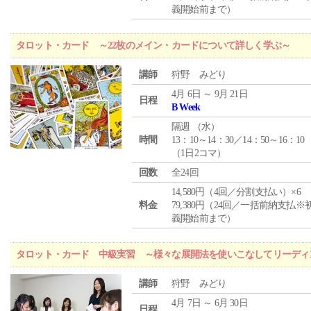
義開始前まで）
タロット・カード ～22枚のメイン・カードについて詳しく学ぶ～
講師
狩野 みどり
4月 6日 ～ 9月 21日
日程
B Week
隔週 （
水
）
時間
13：10～14：30／14：50～16：10
（1日2コマ）
回数
全24回
14,580円（4回／分割支払い）×6
料金
79,380円（24回／一括前納支払※
義開始前まで）
タロット・カード 中級実習 ～様々な展開法を使いこなしてリーディ
講師
狩野 みどり
4月 7日 ～ 6月 30日
日程