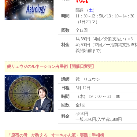
A Week
隔週 （
土
）
時間
11：30～12：50／13：10～14：30
（1日2コマ）
回数
全12回
14,580円（4回／分割支払い）×3
料金
40,500円（12回／一括前納支払※
義開始前まで）
鏡リュウジのルネーション占星術【開催日変更】
講師
鏡 リュウジ
日程
5月 12日
時間
（
木
） 19 ：00 ～ 21 ：00
回数
全1回
5,870円
料金
一般5,870円/入学者5,280円
「原宿の母」が教える すーちゃん流・実践！手相術