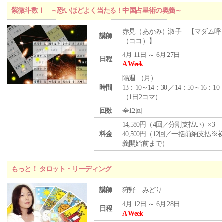
紫微斗数Ⅰ ～恐いほどよく当たる！中国占星術の奥義～
赤見（あかみ）淑子 【マダム呼
講師
（ココ）】
4月 11日 ～ 6月 27日
日程
A Week
隔週 （
月
）
時間
13：10～14：30 ／14：50～16：10
（1日2コマ）
回数
全12回
14,580円（4回／分割支払い）×3
料金
40,500円（12回／一括前納支払※
義開始前まで）
もっと！ タロット・リーディング
講師
狩野 みどり
4月 12日 ～ 6月 28日
日程
A Week