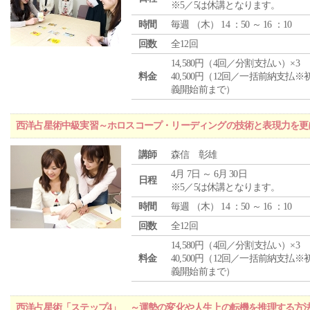
※5／5は休講となります。
時間
毎週 （
木
） 14 ：50 ～ 16 ：10
回数
全12回
14,580円（4回／分割支払い）×3
料金
40,500円（12回／一括前納支払※
義開始前まで）
西洋占星術中級実習～ホロスコープ・リーディングの技術と表現力を更
講師
森信 彰雄
4月 7日 ～ 6月 30日
日程
※5／5は休講となります。
時間
毎週 （
木
） 14 ：50 ～ 16 ：10
回数
全12回
14,580円（4回／分割支払い）×3
料金
40,500円（12回／一括前納支払※
義開始前まで）
西洋占星術「ステップ4」 ～運勢の変化や人生上の転機を推理する方