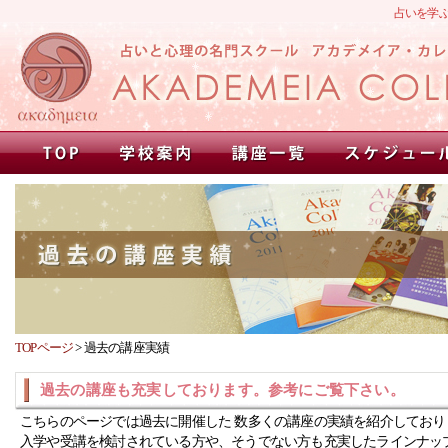
占いを学
TOPページ
>
過去の講座実績
過去の講座も充実しております。参考にご覧下さい。
こちらのページでは過去に開催した 数多くの講座の実績を紹介しており
入学や受講を検討されている方や、そうでない方も充実したラインナッ