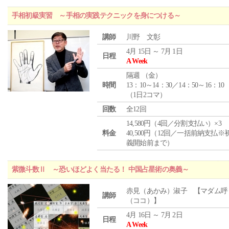
手相初級実習 ～手相の実践テクニックを身につける～
講師
川野 文彰
4月 15日 ～ 7月 1日
日程
A Week
隔週 （
金
）
時間
13：10～14：30／14：50～16：10
（1日2コマ）
回数
全12回
14,580円（4回／分割支払い）×3
料金
40,500円（12回／一括前納支払※
義開始前まで）
紫微斗数Ⅱ ～恐いほどよく当たる！ 中国占星術の奥義～
赤見（あかみ）淑子 【マダム呼
講師
（ココ）】
4月 16日 ～ 7月 2日
日程
A Week