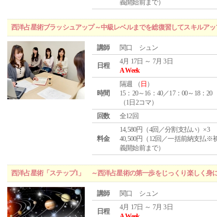
義開始前まで）
西洋占星術ブラッシュアップ～中級レベルまでを総復習してスキルアッ
講師
関口 シュン
4月 17日 ～ 7月 3日
日程
A Week
隔週 （
日
）
時間
15：20～16：40／17：00～18：20
（1日2コマ）
回数
全12回
14,580円（4回／分割支払い）×3
料金
40,500円（12回／一括前納支払※
義開始前まで）
西洋占星術「ステップ1」 ～西洋占星術の第一歩をじっくり楽しく身
講師
関口 シュン
4月 17日 ～ 7月 3日
日程
A Week