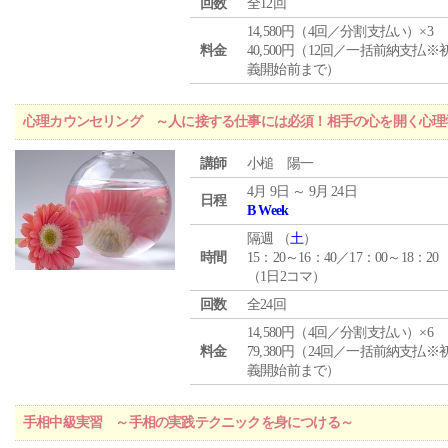
回数
全12回
14,580円（4回／分割支払い）×3
料金
40,500円（12回／一括前納支払※
義開始前まで）
心理カウンセリング ～人に接する仕事には必須！相手の心を開く心理
講師
小槌 陽一
4月 9日 ～ 9月 24日
日程
B Week
隔週 （
土
）
時間
15：20～16：40／17：00～18：20
（1日2コマ）
回数
全24回
14,580円（4回／分割支払い）×6
料金
79,380円（24回／一括前納支払※
義開始前まで）
手相中級実習 ～手相の実践テクニックを身につける～