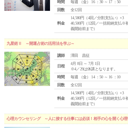
時間
毎週 （
金
） 16 ：30 ～ 17 ：50
回数
全12回
14,580円（4回／分割支払い）×3
料金
40,500円（12回／一括前納支払※
義開始前まで）
九星術Ⅱ ～開運占術の活用法を学ぶ～
講師
澤田 昌征
4月 8日 ～ 7月 1日
日程
※4／29は休講となります。
時間
毎週 （
金
） 14 ：50 ～ 16 ：10
回数
全12回
14,580円（4回／分割支払い）×3
料金
40,500円（12回／一括前納支払※
義開始前まで）
心理カウンセリング ～人に接する仕事には必須！相手の心を開く心理