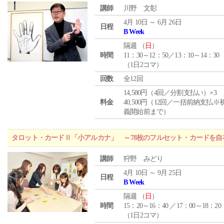
講師
川野 文彰
4月 10日 ～ 6月 26日
日程
B Week
隔週 （
日
）
時間
11：30～12：50／13：10～14：30
（1日2コマ）
回数
全12回
14,580円（4回／分割支払い）×3
料金
40,500円（12回／一括前納支払※
義開始前まで）
タロット・カードⅡ「小アルカナ」 ～78枚のフルセット・カードを自
講師
狩野 みどり
4月 10日 ～ 9月 25日
日程
B Week
隔週 （
日
）
時間
15：20～16：40 ／17：00～18：20
（1日2コマ）