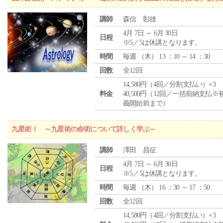
講師
森信 彰雄
4月 7日 ～ 6月 30日
日程
※5／5は休講となります。
時間
毎週 （
木
） 13 ：10 ～ 14 ：30
回数
全12回
14,580円（4回／分割支払い）×3
料金
40,500円（12回／一括前納支払※
義開始前まで）
九星術Ⅰ ～九星術の命術について詳しく学ぶ～
講師
澤田 昌征
4月 7日 ～ 6月 30日
日程
※5／5は休講となります。
時間
毎週 （
木
） 16 ：30 ～ 17 ：50
回数
全12回
14,580円（4回／分割支払い）×3