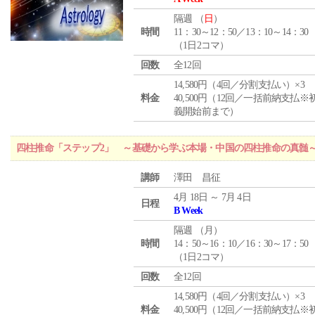
隔週 （
日
）
時間
11：30～12：50／13：10～14：30
（1日2コマ）
回数
全12回
14,580円（4回／分割支払い）×3
料金
40,500円（12回／一括前納支払※
義開始前まで）
四柱推命「ステップ2」 ～基礎から学ぶ本場・中国の四柱推命の真髄
講師
澤田 昌征
4月 18日 ～ 7月 4日
日程
B Week
隔週 （
月
）
時間
14：50～16：10／16：30～17：50
（1日2コマ）
回数
全12回
14,580円（4回／分割支払い）×3
料金
40,500円（12回／一括前納支払※