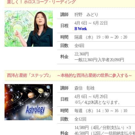
楽しく！ ホロスコープ・リーディング
講師
狩野 みどり
4月 6日 ～ 6月 22日
日程
B Week
時間
隔週 （
水
） 19 ：00 ～ 20 ：20
回数
全6回
22,360円
料金
一般22,360円/入学者20,090円
西洋占星術「ステップ2」 ～本格的な西洋占星術の世界に参入する～
講師
森信 彰雄
4月 6日 ～ 6月 29日
日程
※5／4は休講となります。
時間
毎週 （
水
） 14 ：50 ～ 16 ：10
回数
全12回
14,580円（4回／分割支払い）×3
料金
40,500円（12回／一括前納支払※