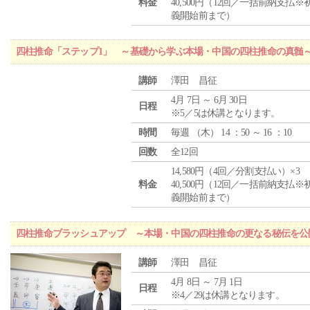
料金
40,500円（12回／一括前納支払※
義開始前まで）
四柱推命「ステップ1」 ～基礎から学ぶ本場・中国の四柱推命の真髄
講師
澤田 昌征
4月 7日 ～ 6月 30日
日程
※5／5は休講となります。
時間
毎週 （
木
） 14 ：50 ～ 16 ：10
回数
全12回
14,580円（4回／分割支払い）×3
料金
40,500円（12回／一括前納支払※
義開始前まで）
四柱推命ブラッシュアップ ～本場・中国の四柱推命の更なる秘伝を公
講師
澤田 昌征
4月 8日 ～ 7月 1日
日程
※4／29は休講となります。