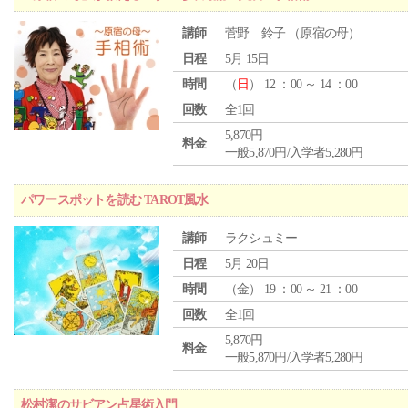
講師
菅野 鈴子 （原宿の母）
日程
5月 15日
時間
（
日
） 12 ：00 ～ 14 ：00
回数
全1回
5,870円
料金
一般5,870円/入学者5,280円
パワースポットを読む TAROT風水
講師
ラクシュミー
日程
5月 20日
時間
（
金
） 19 ：00 ～ 21 ：00
回数
全1回
5,870円
料金
一般5,870円/入学者5,280円
松村潔のサビアン占星術入門