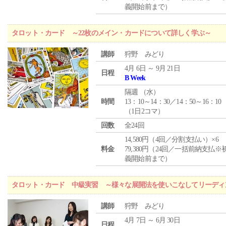
義開始前まで）
タロット・カード ～22枚のメイン・カードについて詳しく学ぶ～
講師
狩野 みどり
4月 6日 ～ 9月 21日
日程
B Week
隔週 （
水
）
時間
13：10～14：30／14：50～16：10
（1日2コマ）
回数
全24回
14,580円（4回／分割支払い）×6
料金
79,380円（24回／一括前納支払※
義開始前まで）
タロット・カード 中級実習 ～様々な展開法を使いこなしてリーディ
講師
狩野 みどり
4月 7日 ～ 6月 30日
日程