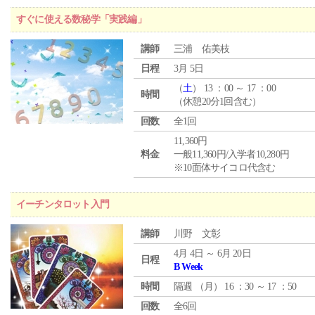
すぐに使える数秘学「実践編」
講師
三浦 佑美枝
日程
3月 5日
（
土
） 13 ：00 ～ 17 ：00
時間
（休憩20分1回含む）
回数
全1回
11,360円
料金
一般11,360円/入学者10,280円
※10面体サイコロ代含む
イーチンタロット入門
講師
川野 文彰
4月 4日 ～ 6月 20日
日程
B Week
時間
隔週 （
月
） 16 ：30 ～ 17 ：50
回数
全6回