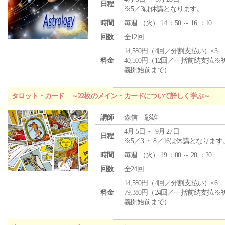
日程
※5／3は休講となります。
時間
毎週 （
火
） 14 ：50 ～ 16 ：10
回数
全12回
14,580円（4回／分割支払い）×3
料金
40,500円（12回／一括前納支払※
義開始前まで）
タロット・カード ～22枚のメイン・カードについて詳しく学ぶ～
講師
森信 彰雄
4月 5日 ～ 9月 27日
日程
※5／3 ・ 8／16は休講となります
時間
毎週 （
火
） 19 ：00 ～ 20 ：20
回数
全24回
14,580円（4回／分割支払い）×6
料金
79,380円（24回／一括前納支払※
義開始前まで）