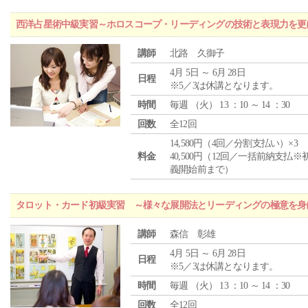
西洋占星術中級実習～ホロスコープ・リーディングの技術と表現力を更
講師
北路 久御子
4月 5日 ～ 6月 28日
日程
※5／3は休講となります。
時間
毎週 （
火
） 13 ：10 ～ 14 ：30
回数
全12回
14,580円（4回／分割支払い）×3
料金
40,500円（12回／一括前納支払※
義開始前まで）
タロット・カード初級実習 ～様々な展開法とリーディングの極意を身
講師
森信 彰雄
4月 5日 ～ 6月 28日
日程
※5／3は休講となります。
時間
毎週 （
火
） 13 ：10 ～ 14 ：30
回数
全12回