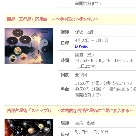
義開始前まで）
断易（五行易）応用編 ～本場中国の卜術を学ぶ〜
講師
保坂 昌利
4月 22日 ～ 7月 8日
日程
B Week
隔週 （
金
）
時間
14：50～16：10／16：30～17：50
（1日2コマ）
回数
全12回
14,580円（4回／分割支払い）×3
料金
40,500円（12回／一括前納支払※
義開始前まで）
西洋占星術「ステップ3」 ～本格的な西洋占星術の世界に参入する～
講師
森信 彰雄
5月 7日 ～ 7月 30日
日程