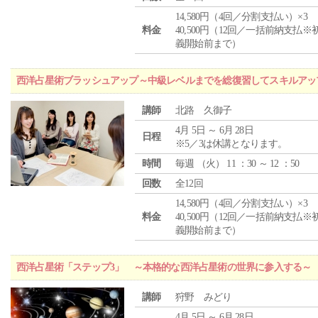
14,580円（4回／分割支払い）×3
料金
40,500円（12回／一括前納支払※
義開始前まで）
西洋占星術ブラッシュアップ～中級レベルまでを総復習してスキルアッ
講師
北路 久御子
4月 5日 ～ 6月 28日
日程
※5／3は休講となります。
時間
毎週 （
火
） 11 ：30 ～ 12 ：50
回数
全12回
14,580円（4回／分割支払い）×3
料金
40,500円（12回／一括前納支払※
義開始前まで）
西洋占星術「ステップ3」 ～本格的な西洋占星術の世界に参入する～
講師
狩野 みどり
4月 5日 ～ 6月 28日