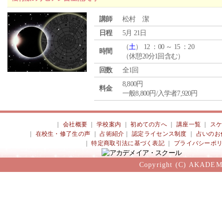
講師
松村 潔
日程
5月 21日
（
土
） 12 ：00 ～ 15 ：20
時間
（休憩20分1回含む）
回数
全1回
8,800円
料金
一般8,800円/入学者7,920円
｜
会社概要
｜
学校案内
｜
初めての方へ
｜
講座一覧
｜
ス
｜
在校生・修了生の声
｜
占術紹介
｜
認定ライセンス制度
｜
占いのお
｜
特定商取引法に基づく表記
｜
プライバシーポ
Copyright (C) AKADEM