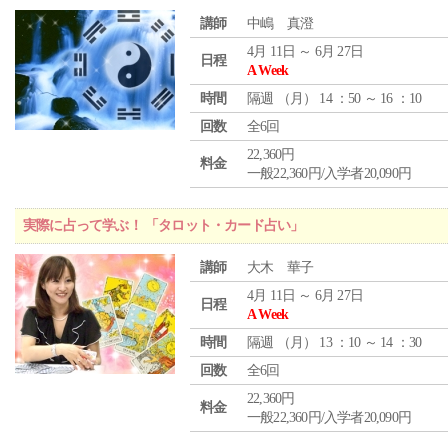
講師
中嶋 真澄
4月 11日 ～ 6月 27日
日程
A Week
時間
隔週 （
月
） 14 ：50 ～ 16 ：10
回数
全6回
22,360円
料金
一般22,360円/入学者20,090円
実際に占って学ぶ！ 「タロット・カード占い」
講師
大木 華子
4月 11日 ～ 6月 27日
日程
A Week
時間
隔週 （
月
） 13 ：10 ～ 14 ：30
回数
全6回
22,360円
料金
一般22,360円/入学者20,090円