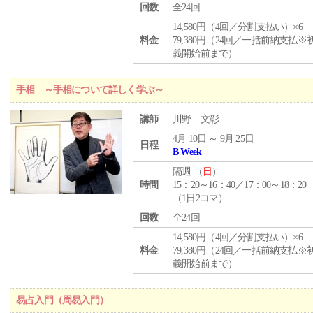
回数
全24回
14,580円（4回／分割支払い）×6
料金
79,380円（24回／一括前納支払※
義開始前まで）
手相 ～手相について詳しく学ぶ～
講師
川野 文彰
4月 10日 ～ 9月 25日
日程
B Week
隔週 （
日
）
時間
15：20～16：40／17：00～18：20
（1日2コマ）
回数
全24回
14,580円（4回／分割支払い）×6
料金
79,380円（24回／一括前納支払※
義開始前まで）
易占入門（周易入門）