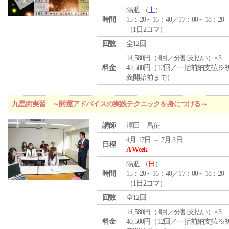
隔週 （
土
）
時間
15：20～16：40／17：00～18：20
（1日2コマ）
回数
全12回
14,580円（4回／分割支払い）×3
料金
40,500円（12回／一括前納支払※
義開始前まで）
九星術実習 ～開運アドバイスの実践テクニックを身につける～
講師
澤田 昌征
4月 17日 ～ 7月 3日
日程
A Week
隔週 （
日
）
時間
15：20～16：40／17：00～18：20
（1日2コマ）
回数
全12回
14,580円（4回／分割支払い）×3
料金
40,500円（12回／一括前納支払※