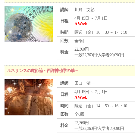
講師
川野 文彰
4月 15日 ～ 7月 1日
日程
A Week
時間
隔週 （
金
） 16 ：30 ～ 17 ：50
回数
全6回
22,360円
料金
一般22,360円/入学者20,090円
ルネサンスの魔術論～西洋神秘学の華～
講師
田口 清一
4月 15日 ～ 7月 1日
日程
A Week
時間
隔週 （
金
） 14 ：50 ～ 16 ：10
回数
全6回
22,360円
料金
一般22,360円/入学者20,090円