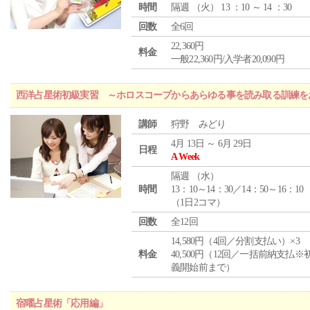
時間
隔週 （
火
） 13 ：10 ～ 14 ：30
回数
全6回
22,360円
料金
一般22,360円/入学者20,090円
西洋占星術初級実習 ～ホロスコープからあらゆる事を読み取る訓練を
講師
狩野 みどり
4月 13日 ～ 6月 29日
日程
A Week
隔週 （
水
）
時間
13：10～14：30／14：50～16：10
（1日2コマ）
回数
全12回
14,580円（4回／分割支払い）×3
料金
40,500円（12回／一括前納支払※
義開始前まで）
宿曜占星術「応用編」