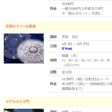
28,840円
料金
一般28,840円/入学者26,570円
※『易占タロット』代含む
応用ホラリー占星術
講師
芳垣 宗久
4月 4日 ～ 6月 20日
日程
B Week
隔週 （
月
）
時間
11：30～12：50／13：10～14：30
（1日2コマ）
回数
全12回
14,580円（4回／分割支払い）×3
料金
40,500円（12回／一括前納支払※
義開始前まで）
小アルカナ入門