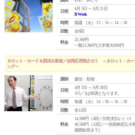
講師
狩野 みどり
4月 5日 ～ 6月 21日
日程
B Week
時間
隔週 （
火
） 13 ：10 ～ 14 ：30
回数
全6回
22,360円
料金
一般22,360円/入学者20,090円
タロット・カード＆西洋占星術／合同応用実占ゼミ ～タロット・カー
ング～
講師
森信 彰雄
4月 5日 ～ 6月 28日
日程
※5／3は休講となります。
時間
毎週 （
火
） 14 ：50 ～ 16 ：10
回数
全12回
14,580円（4回／分割支払い）×3
料金
40,500円（12回／一括前納支払※
義開始前まで）