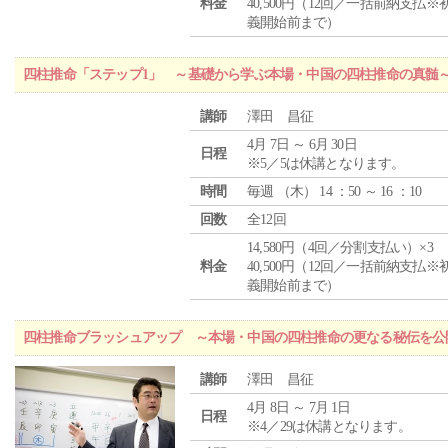
料金
40,500円（12回／一括前納支払※
義開始前まで）
四柱推命「ステップ1」 ～基礎から学ぶ本場・中国の四柱推命の真髄
講師
澤田 昌征
4月 7日 ～ 6月 30日
日程
※5／5は休講となります。
時間
毎週 （
木
） 14 ：50 ～ 16 ：10
回数
全12回
14,580円（4回／分割支払い）×3
料金
40,500円（12回／一括前納支払※
義開始前まで）
四柱推命ブラッシュアップ ～本場・中国の四柱推命の更なる秘伝を公
講師
澤田 昌征
4月 8日 ～ 7月 1日
日程
※4／29は休講となります。