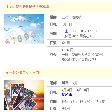
すぐに使える数秘学「実践編」
講師
三浦 佑美枝
日程
3月 5日
（
土
） 13 ：00 ～ 17 ：00
時間
（休憩20分1回含む）
回数
全1回
11,360円
料金
一般11,360円/入学者10,280円
※10面体サイコロ代含む
イーチンタロット入門
講師
川野 文彰
4月 4日 ～ 6月 20日
日程
B Week
時間
隔週 （
月
） 16 ：30 ～ 17 ：50
回数
全6回