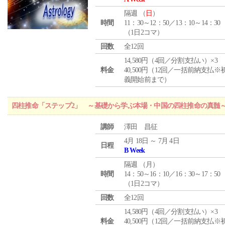
隔週 （
日
）
時間
11：30～12：50／13：10～14：30
（1日2コマ）
回数
全12回
14,580円（4回／分割支払い）×3
料金
40,500円（12回／一括前納支払※
義開始前まで）
四柱推命「ステップ2」 ～基礎から学ぶ本場・中国の四柱推命の真髄
講師
澤田 昌征
4月 18日 ～ 7月 4日
日程
B Week
隔週 （
月
）
時間
14：50～16：10／16：30～17：50
（1日2コマ）
回数
全12回
14,580円（4回／分割支払い）×3
料金
40,500円（12回／一括前納支払※