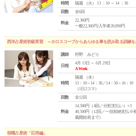
時間
隔週 （
火
） 13 ：10 ～ 14 ：30
回数
全6回
22,360円
料金
一般22,360円/入学者20,090円
西洋占星術初級実習 ～ホロスコープからあらゆる事を読み取る訓練を
講師
狩野 みどり
4月 13日 ～ 6月 29日
日程
A Week
隔週 （
水
）
時間
13：10～14：30／14：50～16：10
（1日2コマ）
回数
全12回
14,580円（4回／分割支払い）×3
料金
40,500円（12回／一括前納支払※
義開始前まで）
宿曜占星術「応用編」