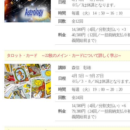
日程
※5／3は休講となります。
時間
毎週 （
火
） 14 ：50 ～ 16 ：10
回数
全12回
14,580円（4回／分割支払い）×3
料金
40,500円（12回／一括前納支払※
義開始前まで）
タロット・カード ～22枚のメイン・カードについて詳しく学ぶ～
講師
森信 彰雄
4月 5日 ～ 9月 27日
日程
※5／3 ・ 8／16は休講となります
時間
毎週 （
火
） 19 ：00 ～ 20 ：20
回数
全24回
14,580円（4回／分割支払い）×6
料金
79,380円（24回／一括前納支払※
義開始前まで）