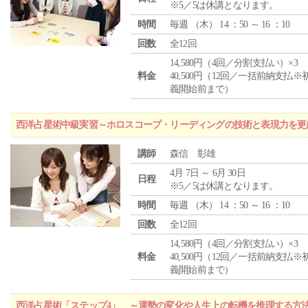
※5／5は休講となります。
時間
毎週 （
木
） 14 ：50 ～ 16 ：10
回数
全12回
14,580円（4回／分割支払い）×3
料金
40,500円（12回／一括前納支払※
義開始前まで）
西洋占星術中級実習～ホロスコープ・リーディングの技術と表現力を更
講師
森信 彰雄
4月 7日 ～ 6月 30日
日程
※5／5は休講となります。
時間
毎週 （
木
） 14 ：50 ～ 16 ：10
回数
全12回
14,580円（4回／分割支払い）×3
料金
40,500円（12回／一括前納支払※
義開始前まで）
西洋占星術「ステップ4」 ～運勢の変化や人生上の転機を推理する方