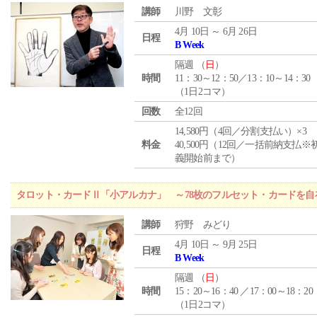
講師
川野 文彰
4月 10日 ～ 6月 26日
日程
B Week
隔週 （
日
）
時間
11：30～12：50／13：10～14：30
（1日2コマ）
回数
全12回
14,580円（4回／分割支払い）×3
料金
40,500円（12回／一括前納支払※
義開始前まで）
タロット・カードⅡ「小アルカナ」 ～78枚のフルセット・カードを自
講師
狩野 みどり
4月 10日 ～ 9月 25日
日程
B Week
隔週 （
日
）
時間
15：20～16：40 ／17：00～18：20
（1日2コマ）