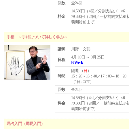
回数
全24回
14,580円（4回／分割支払い）×6
料金
79,380円（24回／一括前納支払※
義開始前まで）
手相 ～手相について詳しく学ぶ～
講師
川野 文彰
4月 10日 ～ 9月 25日
日程
B Week
隔週 （
日
）
時間
15：20～16：40／17：00～18：20
（1日2コマ）
回数
全24回
14,580円（4回／分割支払い）×6
料金
79,380円（24回／一括前納支払※
義開始前まで）
易占入門（周易入門）