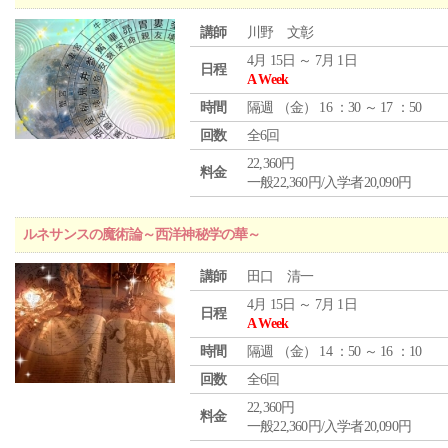
講師
川野 文彰
4月 15日 ～ 7月 1日
日程
A Week
時間
隔週 （
金
） 16 ：30 ～ 17 ：50
回数
全6回
22,360円
料金
一般22,360円/入学者20,090円
ルネサンスの魔術論～西洋神秘学の華～
講師
田口 清一
4月 15日 ～ 7月 1日
日程
A Week
時間
隔週 （
金
） 14 ：50 ～ 16 ：10
回数
全6回
22,360円
料金
一般22,360円/入学者20,090円