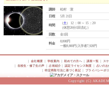
講師
松村 潔
日程
5月 21日
（
土
） 12 ：00 ～ 15 ：20
時間
（休憩20分1回含む）
回数
全1回
8,800円
料金
一般8,800円/入学者7,920円
｜
会社概要
｜
学校案内
｜
初めての方へ
｜
講座一覧
｜
ス
｜
在校生・修了生の声
｜
占術紹介
｜
認定ライセンス制度
｜
占いのお
｜
特定商取引法に基づく表記
｜
プライバシーポ
Copyright (C) AKADEM