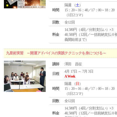
隔週 （
土
）
時間
15：20～16：40／17：00～18：20
（1日2コマ）
回数
全12回
14,580円（4回／分割支払い）×3
料金
40,500円（12回／一括前納支払※
義開始前まで）
九星術実習 ～開運アドバイスの実践テクニックを身につける～
講師
澤田 昌征
4月 17日 ～ 7月 3日
日程
A Week
隔週 （
日
）
時間
15：20～16：40／17：00～18：20
（1日2コマ）
回数
全12回
14,580円（4回／分割支払い）×3
料金
40,500円（12回／一括前納支払※