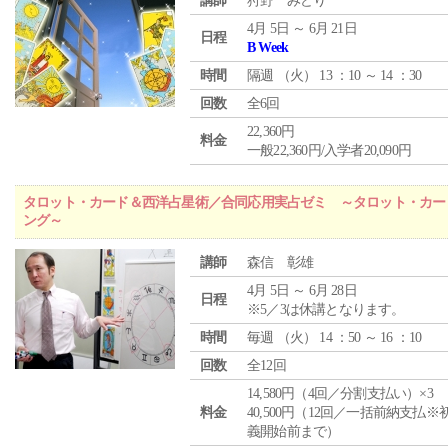
講師
狩野 みどり
4月 5日 ～ 6月 21日
日程
B Week
時間
隔週 （
火
） 13 ：10 ～ 14 ：30
回数
全6回
22,360円
料金
一般22,360円/入学者20,090円
タロット・カード＆西洋占星術／合同応用実占ゼミ ～タロット・カー
ング～
講師
森信 彰雄
4月 5日 ～ 6月 28日
日程
※5／3は休講となります。
時間
毎週 （
火
） 14 ：50 ～ 16 ：10
回数
全12回
14,580円（4回／分割支払い）×3
料金
40,500円（12回／一括前納支払※
義開始前まで）