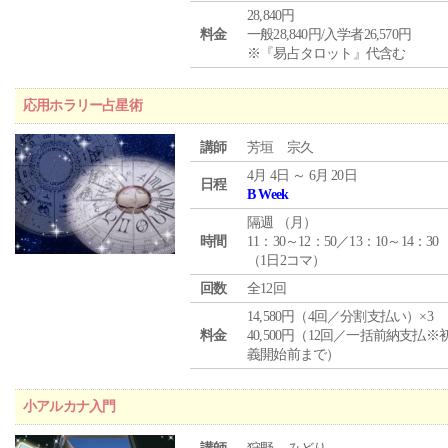
28,840円
料金
一般28,840円/入学者26,570円
※『易占タロット』代含む
応用ホラリー占星術
講師
芳垣 宗久
4月 4日 ～ 6月 20日
日程
B Week
隔週 （
月
）
時間
11：30～12：50／13：10～14：30
（1日2コマ）
回数
全12回
14,580円（4回／分割支払い）×3
料金
40,500円（12回／一括前納支払※
義開始前まで）
小アルカナ入門