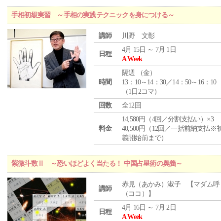
手相初級実習 ～手相の実践テクニックを身につける～
講師
川野 文彰
4月 15日 ～ 7月 1日
日程
A Week
隔週 （
金
）
時間
13：10～14：30／14：50～16：10
（1日2コマ）
回数
全12回
14,580円（4回／分割支払い）×3
料金
40,500円（12回／一括前納支払※
義開始前まで）
紫微斗数Ⅱ ～恐いほどよく当たる！ 中国占星術の奥義～
赤見（あかみ）淑子 【マダム呼
講師
（ココ）】
4月 16日 ～ 7月 2日
日程
A Week