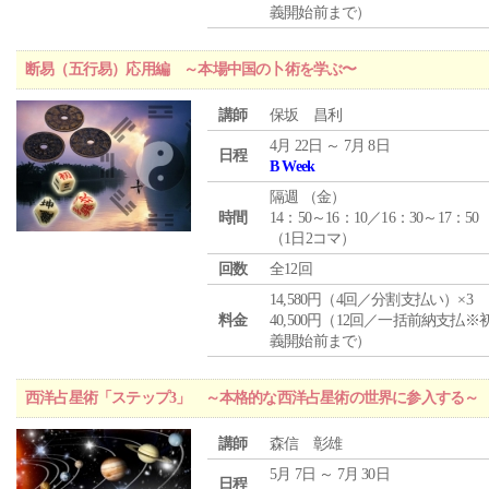
義開始前まで）
断易（五行易）応用編 ～本場中国の卜術を学ぶ〜
講師
保坂 昌利
4月 22日 ～ 7月 8日
日程
B Week
隔週 （
金
）
時間
14：50～16：10／16：30～17：50
（1日2コマ）
回数
全12回
14,580円（4回／分割支払い）×3
料金
40,500円（12回／一括前納支払※
義開始前まで）
西洋占星術「ステップ3」 ～本格的な西洋占星術の世界に参入する～
講師
森信 彰雄
5月 7日 ～ 7月 30日
日程