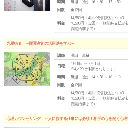
時間
毎週 （
金
） 16 ：30 ～ 17 ：50
回数
全12回
14,580円（4回／分割支払い）×3
料金
40,500円（12回／一括前納支払※
義開始前まで）
九星術Ⅱ ～開運占術の活用法を学ぶ～
講師
澤田 昌征
4月 8日 ～ 7月 1日
日程
※4／29は休講となります。
時間
毎週 （
金
） 14 ：50 ～ 16 ：10
回数
全12回
14,580円（4回／分割支払い）×3
料金
40,500円（12回／一括前納支払※
義開始前まで）
心理カウンセリング ～人に接する仕事には必須！相手の心を開く心理