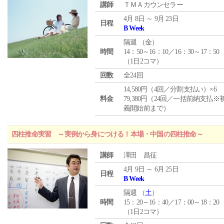
講師
ＴＭＡカウンセラー
4月 8日 ～ 9月 23日
日程
B Week
隔週 （
金
）
時間
14：50～16：10／16：30～17：50
（1日2コマ）
回数
全24回
14,580円（4回／分割支払い）×6
料金
79,380円（24回／一括前納支払※
義開始前まで）
四柱推命実習 ～実例から身につける！本場・中国の四柱推命～
講師
澤田 昌征
4月 9日 ～ 6月 25日
日程
B Week
隔週 （
土
）
時間
15：20～16：40／17：00～18：20
（1日2コマ）