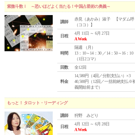
紫微斗数Ⅰ ～恐いほどよく当たる！中国占星術の奥義～
赤見（あかみ）淑子 【マダム呼
講師
（ココ）】
4月 11日 ～ 6月 27日
日程
A Week
隔週 （
月
）
時間
13：10～14：30 ／14：50～16：10
（1日2コマ）
回数
全12回
14,580円（4回／分割支払い）×3
料金
40,500円（12回／一括前納支払※
義開始前まで）
もっと！ タロット・リーディング
講師
狩野 みどり
4月 12日 ～ 6月 28日
日程
A Week