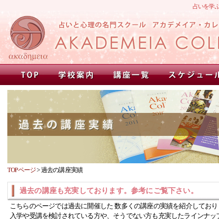
占いを学
TOPページ
>
過去の講座実績
過去の講座も充実しております。参考にご覧下さい。
こちらのページでは過去に開催した 数多くの講座の実績を紹介しており
入学や受講を検討されている方や、そうでない方も充実したラインナッ