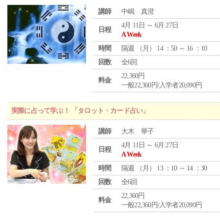
講師
中嶋 真澄
4月 11日 ～ 6月 27日
日程
A Week
時間
隔週 （
月
） 14 ：50 ～ 16 ：10
回数
全6回
22,360円
料金
一般22,360円/入学者20,090円
実際に占って学ぶ！ 「タロット・カード占い」
講師
大木 華子
4月 11日 ～ 6月 27日
日程
A Week
時間
隔週 （
月
） 13 ：10 ～ 14 ：30
回数
全6回
22,360円
料金
一般22,360円/入学者20,090円