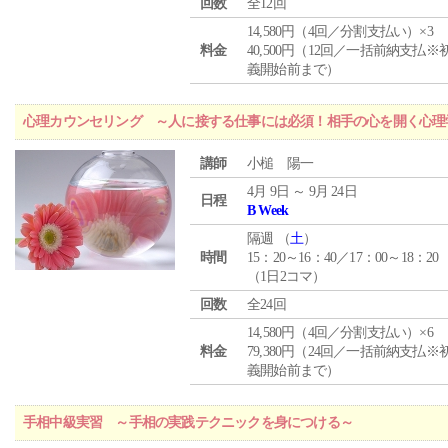
回数
全12回
14,580円（4回／分割支払い）×3
料金
40,500円（12回／一括前納支払※
義開始前まで）
心理カウンセリング ～人に接する仕事には必須！相手の心を開く心理
講師
小槌 陽一
4月 9日 ～ 9月 24日
日程
B Week
隔週 （
土
）
時間
15：20～16：40／17：00～18：20
（1日2コマ）
回数
全24回
14,580円（4回／分割支払い）×6
料金
79,380円（24回／一括前納支払※
義開始前まで）
手相中級実習 ～手相の実践テクニックを身につける～