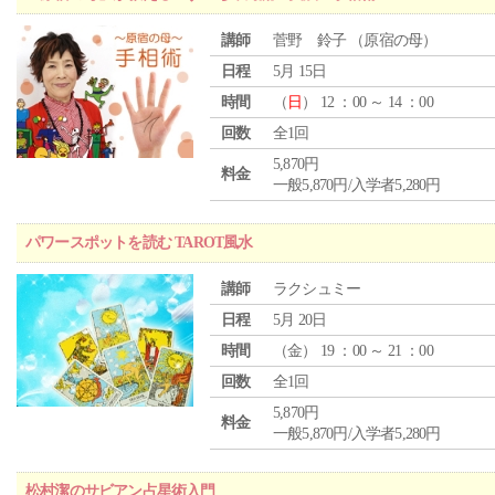
講師
菅野 鈴子 （原宿の母）
日程
5月 15日
時間
（
日
） 12 ：00 ～ 14 ：00
回数
全1回
5,870円
料金
一般5,870円/入学者5,280円
パワースポットを読む TAROT風水
講師
ラクシュミー
日程
5月 20日
時間
（
金
） 19 ：00 ～ 21 ：00
回数
全1回
5,870円
料金
一般5,870円/入学者5,280円
松村潔のサビアン占星術入門