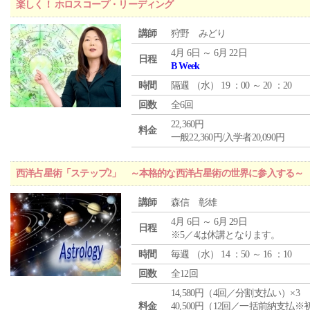
楽しく！ ホロスコープ・リーディング
講師
狩野 みどり
4月 6日 ～ 6月 22日
日程
B Week
時間
隔週 （
水
） 19 ：00 ～ 20 ：20
回数
全6回
22,360円
料金
一般22,360円/入学者20,090円
西洋占星術「ステップ2」 ～本格的な西洋占星術の世界に参入する～
講師
森信 彰雄
4月 6日 ～ 6月 29日
日程
※5／4は休講となります。
時間
毎週 （
水
） 14 ：50 ～ 16 ：10
回数
全12回
14,580円（4回／分割支払い）×3
料金
40,500円（12回／一括前納支払※