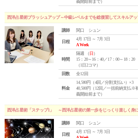
義開始前まで）
西洋占星術ブラッシュアップ～中級レベルまでを総復習してスキルアッ
講師
関口 シュン
4月 17日 ～ 7月 3日
日程
A Week
隔週 （
日
）
時間
15：20～16：40／17：00～18：20
（1日2コマ）
回数
全12回
14,580円（4回／分割支払い）×3
料金
40,500円（12回／一括前納支払※
義開始前まで）
西洋占星術「ステップ1」 ～西洋占星術の第一歩をじっくり楽しく身
講師
関口 シュン
4月 17日 ～ 7月 3日
日程
A Week