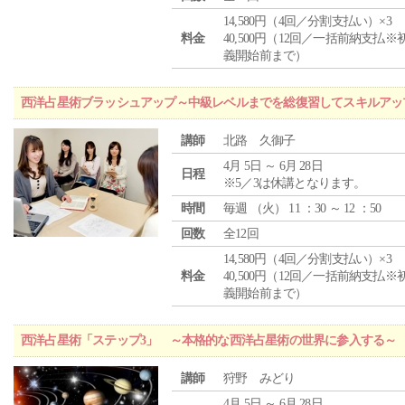
14,580円（4回／分割支払い）×3
料金
40,500円（12回／一括前納支払※
義開始前まで）
西洋占星術ブラッシュアップ～中級レベルまでを総復習してスキルアッ
講師
北路 久御子
4月 5日 ～ 6月 28日
日程
※5／3は休講となります。
時間
毎週 （
火
） 11 ：30 ～ 12 ：50
回数
全12回
14,580円（4回／分割支払い）×3
料金
40,500円（12回／一括前納支払※
義開始前まで）
西洋占星術「ステップ3」 ～本格的な西洋占星術の世界に参入する～
講師
狩野 みどり
4月 5日 ～ 6月 28日