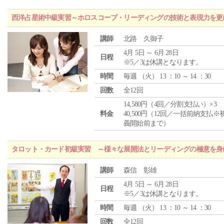
西洋占星術中級実習～ホロスコープ・リーディングの技術と表現力を更
講師
北路 久御子
4月 5日 ～ 6月 28日
日程
※5／3は休講となります。
時間
毎週 （
火
） 13 ：10 ～ 14 ：30
回数
全12回
14,580円（4回／分割支払い）×3
料金
40,500円（12回／一括前納支払※
義開始前まで）
タロット・カード初級実習 ～様々な展開法とリーディングの極意を身
講師
森信 彰雄
4月 5日 ～ 6月 28日
日程
※5／3は休講となります。
時間
毎週 （
火
） 13 ：10 ～ 14 ：30
回数
全12回