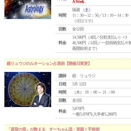
A Week
隔週 （
土
）
時間
11：30～12：50／13：10～14：30
（1日2コマ）
回数
全12回
14,580円（4回／分割支払い）×3
料金
40,500円（12回／一括前納支払※
義開始前まで）
鏡リュウジのルネーション占星術【開催日変更】
講師
鏡 リュウジ
日程
5月 12日
時間
（
木
） 19 ：00 ～ 21 ：00
回数
全1回
5,870円
料金
一般5,870円/入学者5,280円
「原宿の母」が教える すーちゃん流・実践！手相術