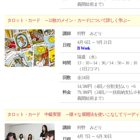
義開始前まで）
タロット・カード ～22枚のメイン・カードについて詳しく学ぶ～
講師
狩野 みどり
4月 6日 ～ 9月 21日
日程
B Week
隔週 （
水
）
時間
13：10～14：30／14：50～16：10
（1日2コマ）
回数
全24回
14,580円（4回／分割支払い）×6
料金
79,380円（24回／一括前納支払※
義開始前まで）
タロット・カード 中級実習 ～様々な展開法を使いこなしてリーディ
講師
狩野 みどり
4月 7日 ～ 6月 30日
日程