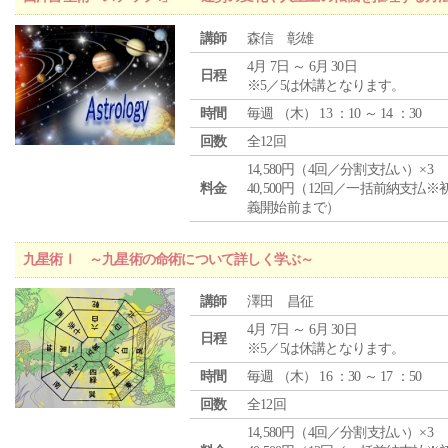
講師
森信 彰雄
4月 7日 ～ 6月 30日
日程
※5／5は休講となります。
時間
毎週 （
木
） 13 ：10 ～ 14 ：30
回数
全12回
14,580円（4回／分割支払い）×3
料金
40,500円（12回／一括前納支払※
義開始前まで）
九星術Ⅰ ～九星術の命術について詳しく学ぶ～
講師
澤田 昌征
4月 7日 ～ 6月 30日
日程
※5／5は休講となります。
時間
毎週 （
木
） 16 ：30 ～ 17 ：50
回数
全12回
14,580円（4回／分割支払い）×3