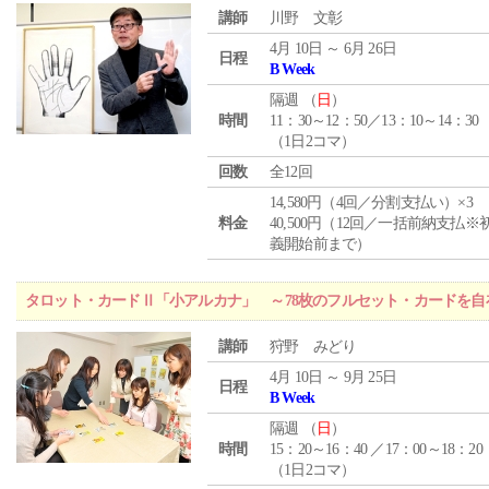
講師
川野 文彰
4月 10日 ～ 6月 26日
日程
B Week
隔週 （
日
）
時間
11：30～12：50／13：10～14：30
（1日2コマ）
回数
全12回
14,580円（4回／分割支払い）×3
料金
40,500円（12回／一括前納支払※
義開始前まで）
タロット・カードⅡ「小アルカナ」 ～78枚のフルセット・カードを自
講師
狩野 みどり
4月 10日 ～ 9月 25日
日程
B Week
隔週 （
日
）
時間
15：20～16：40 ／17：00～18：20
（1日2コマ）