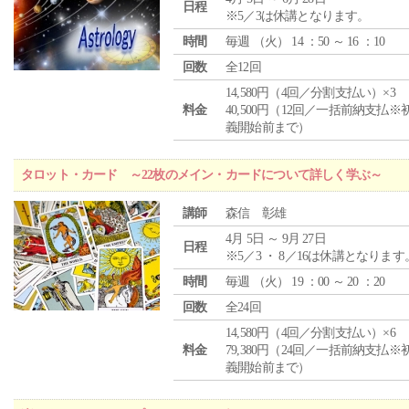
日程
※5／3は休講となります。
時間
毎週 （
火
） 14 ：50 ～ 16 ：10
回数
全12回
14,580円（4回／分割支払い）×3
料金
40,500円（12回／一括前納支払※
義開始前まで）
タロット・カード ～22枚のメイン・カードについて詳しく学ぶ～
講師
森信 彰雄
4月 5日 ～ 9月 27日
日程
※5／3 ・ 8／16は休講となります
時間
毎週 （
火
） 19 ：00 ～ 20 ：20
回数
全24回
14,580円（4回／分割支払い）×6
料金
79,380円（24回／一括前納支払※
義開始前まで）