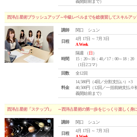
義開始前まで）
西洋占星術ブラッシュアップ～中級レベルまでを総復習してスキルアッ
講師
関口 シュン
4月 17日 ～ 7月 3日
日程
A Week
隔週 （
日
）
時間
15：20～16：40／17：00～18：20
（1日2コマ）
回数
全12回
14,580円（4回／分割支払い）×3
料金
40,500円（12回／一括前納支払※
義開始前まで）
西洋占星術「ステップ1」 ～西洋占星術の第一歩をじっくり楽しく身
講師
関口 シュン
4月 17日 ～ 7月 3日
日程
A Week