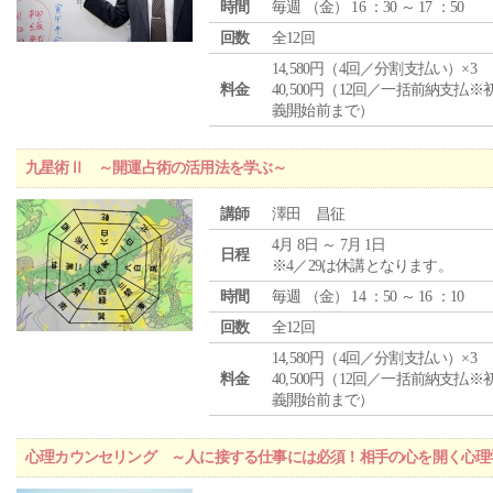
時間
毎週 （
金
） 16 ：30 ～ 17 ：50
回数
全12回
14,580円（4回／分割支払い）×3
料金
40,500円（12回／一括前納支払※
義開始前まで）
九星術Ⅱ ～開運占術の活用法を学ぶ～
講師
澤田 昌征
4月 8日 ～ 7月 1日
日程
※4／29は休講となります。
時間
毎週 （
金
） 14 ：50 ～ 16 ：10
回数
全12回
14,580円（4回／分割支払い）×3
料金
40,500円（12回／一括前納支払※
義開始前まで）
心理カウンセリング ～人に接する仕事には必須！相手の心を開く心理