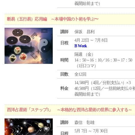
義開始前まで）
断易（五行易）応用編 ～本場中国の卜術を学ぶ〜
講師
保坂 昌利
4月 22日 ～ 7月 8日
日程
B Week
隔週 （
金
）
時間
14：50～16：10／16：30～17：50
（1日2コマ）
回数
全12回
14,580円（4回／分割支払い）×3
料金
40,500円（12回／一括前納支払※
義開始前まで）
西洋占星術「ステップ3」 ～本格的な西洋占星術の世界に参入する～
講師
森信 彰雄
5月 7日 ～ 7月 30日
日程