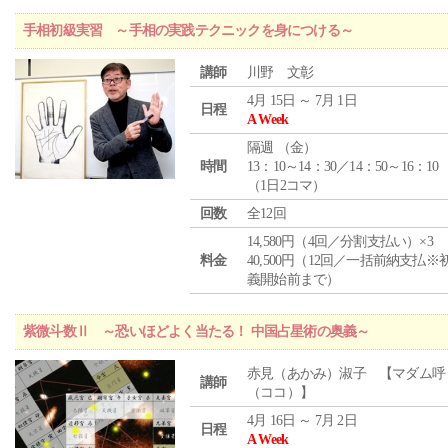
手相初級実習 ～手相の実践テクニックを身につける～
講師
川野 文彰
4月 15日 ～ 7月 1日
日程
A Week
隔週 （
金
）
時間
13：10～14：30／14：50～16：10
（1日2コマ）
回数
全12回
14,580円（4回／分割支払い）×3
料金
40,500円（12回／一括前納支払※
義開始前まで）
紫微斗数Ⅱ ～恐いほどよく当たる！ 中国占星術の奥義～
赤見（あかみ）淑子 【マダム呼
講師
（ココ）】
4月 16日 ～ 7月 2日
日程
A Week