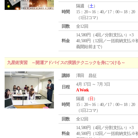
隔週 （
土
）
時間
15：20～16：40／17：00～18：20
（1日2コマ）
回数
全12回
14,580円（4回／分割支払い）×3
料金
40,500円（12回／一括前納支払※
義開始前まで）
九星術実習 ～開運アドバイスの実践テクニックを身につける～
講師
澤田 昌征
4月 17日 ～ 7月 3日
日程
A Week
隔週 （
日
）
時間
15：20～16：40／17：00～18：20
（1日2コマ）
回数
全12回
14,580円（4回／分割支払い）×3
料金
40,500円（12回／一括前納支払※