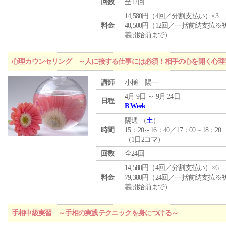
回数
全12回
14,580円（4回／分割支払い）×3
料金
40,500円（12回／一括前納支払※
義開始前まで）
心理カウンセリング ～人に接する仕事には必須！相手の心を開く心理
講師
小槌 陽一
4月 9日 ～ 9月 24日
日程
B Week
隔週 （
土
）
時間
15：20～16：40／17：00～18：20
（1日2コマ）
回数
全24回
14,580円（4回／分割支払い）×6
料金
79,380円（24回／一括前納支払※
義開始前まで）
手相中級実習 ～手相の実践テクニックを身につける～