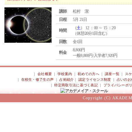
講師
松村 潔
日程
5月 21日
（
土
） 12 ：00 ～ 15 ：20
時間
（休憩20分1回含む）
回数
全1回
8,800円
料金
一般8,800円/入学者7,920円
｜
会社概要
｜
学校案内
｜
初めての方へ
｜
講座一覧
｜
ス
｜
在校生・修了生の声
｜
占術紹介
｜
認定ライセンス制度
｜
占いのお
｜
特定商取引法に基づく表記
｜
プライバシーポ
Copyright (C) AKADEM