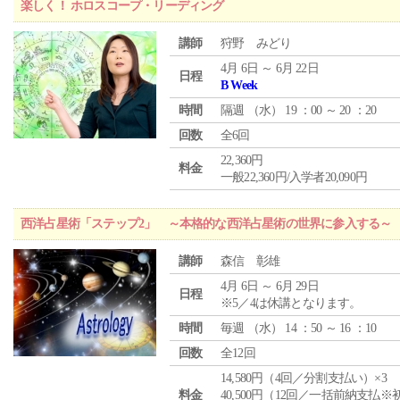
楽しく！ ホロスコープ・リーディング
講師
狩野 みどり
4月 6日 ～ 6月 22日
日程
B Week
時間
隔週 （
水
） 19 ：00 ～ 20 ：20
回数
全6回
22,360円
料金
一般22,360円/入学者20,090円
西洋占星術「ステップ2」 ～本格的な西洋占星術の世界に参入する～
講師
森信 彰雄
4月 6日 ～ 6月 29日
日程
※5／4は休講となります。
時間
毎週 （
水
） 14 ：50 ～ 16 ：10
回数
全12回
14,580円（4回／分割支払い）×3
料金
40,500円（12回／一括前納支払※