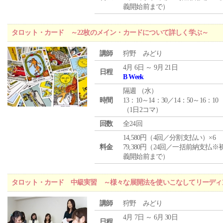
義開始前まで）
タロット・カード ～22枚のメイン・カードについて詳しく学ぶ～
講師
狩野 みどり
4月 6日 ～ 9月 21日
日程
B Week
隔週 （
水
）
時間
13：10～14：30／14：50～16：10
（1日2コマ）
回数
全24回
14,580円（4回／分割支払い）×6
料金
79,380円（24回／一括前納支払※
義開始前まで）
タロット・カード 中級実習 ～様々な展開法を使いこなしてリーディ
講師
狩野 みどり
4月 7日 ～ 6月 30日
日程