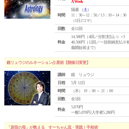
A Week
隔週 （
土
）
時間
11：30～12：50／13：10～14：30
（1日2コマ）
回数
全12回
14,580円（4回／分割支払い）×3
料金
40,500円（12回／一括前納支払※
義開始前まで）
鏡リュウジのルネーション占星術【開催日変更】
講師
鏡 リュウジ
日程
5月 12日
時間
（
木
） 19 ：00 ～ 21 ：00
回数
全1回
5,870円
料金
一般5,870円/入学者5,280円
「原宿の母」が教える すーちゃん流・実践！手相術