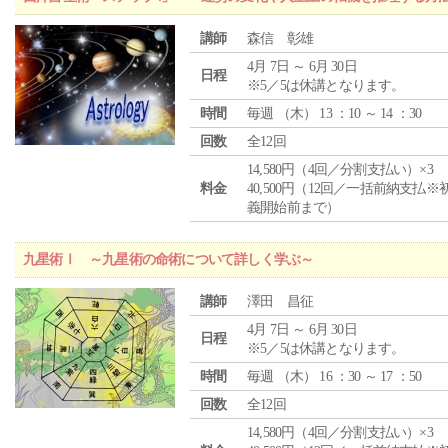
講師
森信 彰雄
4月 7日 ～ 6月 30日
日程
※5／5は休講となります。
時間
毎週 （
木
） 13 ：10 ～ 14 ：30
回数
全12回
14,580円（4回／分割支払い）×3
料金
40,500円（12回／一括前納支払※
義開始前まで）
九星術Ⅰ ～九星術の命術について詳しく学ぶ～
講師
澤田 昌征
4月 7日 ～ 6月 30日
日程
※5／5は休講となります。
時間
毎週 （
木
） 16 ：30 ～ 17 ：50
回数
全12回
14,580円（4回／分割支払い）×3