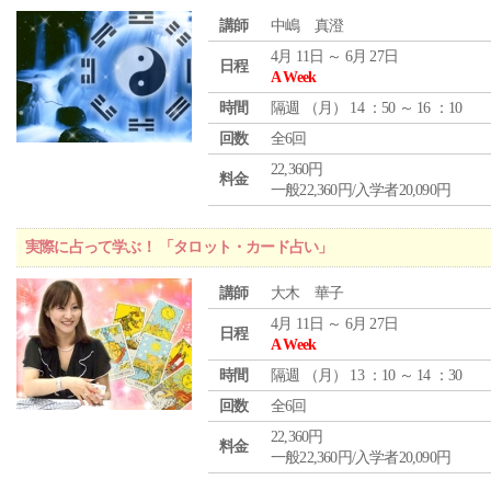
講師
中嶋 真澄
4月 11日 ～ 6月 27日
日程
A Week
時間
隔週 （
月
） 14 ：50 ～ 16 ：10
回数
全6回
22,360円
料金
一般22,360円/入学者20,090円
実際に占って学ぶ！ 「タロット・カード占い」
講師
大木 華子
4月 11日 ～ 6月 27日
日程
A Week
時間
隔週 （
月
） 13 ：10 ～ 14 ：30
回数
全6回
22,360円
料金
一般22,360円/入学者20,090円