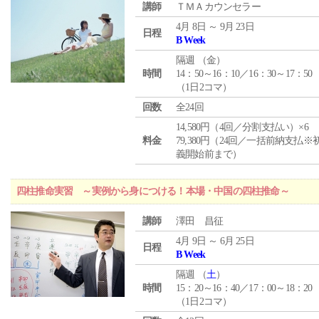
講師
ＴＭＡカウンセラー
4月 8日 ～ 9月 23日
日程
B Week
隔週 （
金
）
時間
14：50～16：10／16：30～17：50
（1日2コマ）
回数
全24回
14,580円（4回／分割支払い）×6
料金
79,380円（24回／一括前納支払※
義開始前まで）
四柱推命実習 ～実例から身につける！本場・中国の四柱推命～
講師
澤田 昌征
4月 9日 ～ 6月 25日
日程
B Week
隔週 （
土
）
時間
15：20～16：40／17：00～18：20
（1日2コマ）