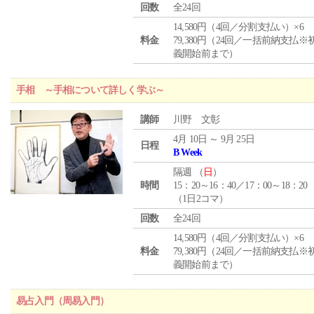
回数
全24回
14,580円（4回／分割支払い）×6
料金
79,380円（24回／一括前納支払※
義開始前まで）
手相 ～手相について詳しく学ぶ～
講師
川野 文彰
4月 10日 ～ 9月 25日
日程
B Week
隔週 （
日
）
時間
15：20～16：40／17：00～18：20
（1日2コマ）
回数
全24回
14,580円（4回／分割支払い）×6
料金
79,380円（24回／一括前納支払※
義開始前まで）
易占入門（周易入門）