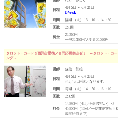
講師
狩野 みどり
4月 5日 ～ 6月 21日
日程
B Week
時間
隔週 （
火
） 13 ：10 ～ 14 ：30
回数
全6回
22,360円
料金
一般22,360円/入学者20,090円
タロット・カード＆西洋占星術／合同応用実占ゼミ ～タロット・カー
ング～
講師
森信 彰雄
4月 5日 ～ 6月 28日
日程
※5／3は休講となります。
時間
毎週 （
火
） 14 ：50 ～ 16 ：10
回数
全12回
14,580円（4回／分割支払い）×3
料金
40,500円（12回／一括前納支払※
義開始前まで）