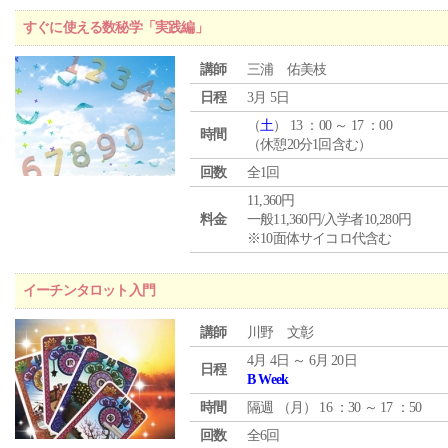
すぐに使える数秘学「実践編」
講師
三浦 佑美枝
日程
3月 5日
（
土
） 13 ：00 ～ 17 ：00
時間
（休憩20分1回含む）
回数
全1回
11,360円
料金
一般11,360円/入学者10,280円
※10面体サイコロ代含む
イーチンタロット入門
講師
川野 文彰
4月 4日 ～ 6月 20日
日程
B Week
時間
隔週 （
月
） 16 ：30 ～ 17 ：50
回数
全6回