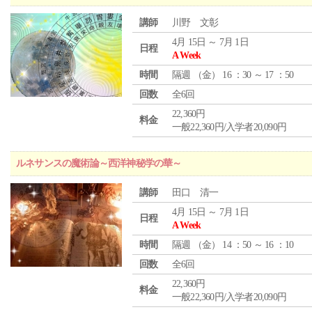
講師
川野 文彰
4月 15日 ～ 7月 1日
日程
A Week
時間
隔週 （
金
） 16 ：30 ～ 17 ：50
回数
全6回
22,360円
料金
一般22,360円/入学者20,090円
ルネサンスの魔術論～西洋神秘学の華～
講師
田口 清一
4月 15日 ～ 7月 1日
日程
A Week
時間
隔週 （
金
） 14 ：50 ～ 16 ：10
回数
全6回
22,360円
料金
一般22,360円/入学者20,090円