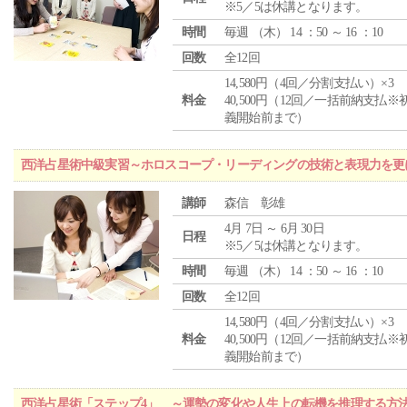
※5／5は休講となります。
時間
毎週 （
木
） 14 ：50 ～ 16 ：10
回数
全12回
14,580円（4回／分割支払い）×3
料金
40,500円（12回／一括前納支払※
義開始前まで）
西洋占星術中級実習～ホロスコープ・リーディングの技術と表現力を更
講師
森信 彰雄
4月 7日 ～ 6月 30日
日程
※5／5は休講となります。
時間
毎週 （
木
） 14 ：50 ～ 16 ：10
回数
全12回
14,580円（4回／分割支払い）×3
料金
40,500円（12回／一括前納支払※
義開始前まで）
西洋占星術「ステップ4」 ～運勢の変化や人生上の転機を推理する方