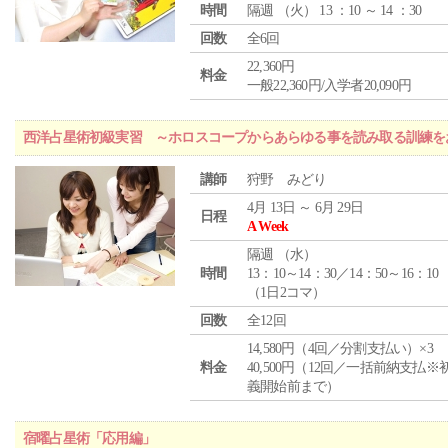
時間
隔週 （
火
） 13 ：10 ～ 14 ：30
回数
全6回
22,360円
料金
一般22,360円/入学者20,090円
西洋占星術初級実習 ～ホロスコープからあらゆる事を読み取る訓練を
講師
狩野 みどり
4月 13日 ～ 6月 29日
日程
A Week
隔週 （
水
）
時間
13：10～14：30／14：50～16：10
（1日2コマ）
回数
全12回
14,580円（4回／分割支払い）×3
料金
40,500円（12回／一括前納支払※
義開始前まで）
宿曜占星術「応用編」