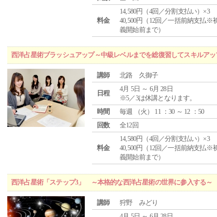
14,580円（4回／分割支払い）×3
料金
40,500円（12回／一括前納支払※
義開始前まで）
西洋占星術ブラッシュアップ～中級レベルまでを総復習してスキルアッ
講師
北路 久御子
4月 5日 ～ 6月 28日
日程
※5／3は休講となります。
時間
毎週 （
火
） 11 ：30 ～ 12 ：50
回数
全12回
14,580円（4回／分割支払い）×3
料金
40,500円（12回／一括前納支払※
義開始前まで）
西洋占星術「ステップ3」 ～本格的な西洋占星術の世界に参入する～
講師
狩野 みどり
4月 5日 ～ 6月 28日