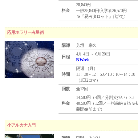
28,840円
料金
一般28,840円/入学者26,570円
※『易占タロット』代含む
応用ホラリー占星術
講師
芳垣 宗久
4月 4日 ～ 6月 20日
日程
B Week
隔週 （
月
）
時間
11：30～12：50／13：10～14：30
（1日2コマ）
回数
全12回
14,580円（4回／分割支払い）×3
料金
40,500円（12回／一括前納支払※
義開始前まで）
小アルカナ入門