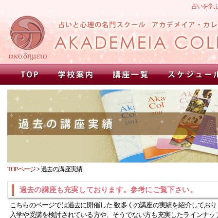
占いを学
TOPページ
>
過去の講座実績
過去の講座も充実しております。参考にご覧下さい。
こちらのページでは過去に開催した 数多くの講座の実績を紹介しており
入学や受講を検討されている方や、そうでない方も充実したラインナッ