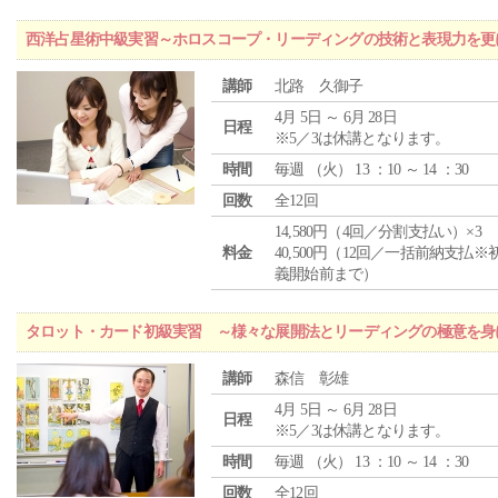
西洋占星術中級実習～ホロスコープ・リーディングの技術と表現力を更
講師
北路 久御子
4月 5日 ～ 6月 28日
日程
※5／3は休講となります。
時間
毎週 （
火
） 13 ：10 ～ 14 ：30
回数
全12回
14,580円（4回／分割支払い）×3
料金
40,500円（12回／一括前納支払※
義開始前まで）
タロット・カード初級実習 ～様々な展開法とリーディングの極意を身
講師
森信 彰雄
4月 5日 ～ 6月 28日
日程
※5／3は休講となります。
時間
毎週 （
火
） 13 ：10 ～ 14 ：30
回数
全12回