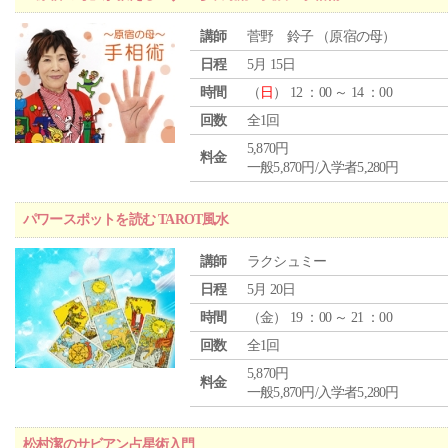
講師
菅野 鈴子 （原宿の母）
日程
5月 15日
時間
（
日
） 12 ：00 ～ 14 ：00
回数
全1回
5,870円
料金
一般5,870円/入学者5,280円
パワースポットを読む TAROT風水
講師
ラクシュミー
日程
5月 20日
時間
（
金
） 19 ：00 ～ 21 ：00
回数
全1回
5,870円
料金
一般5,870円/入学者5,280円
松村潔のサビアン占星術入門