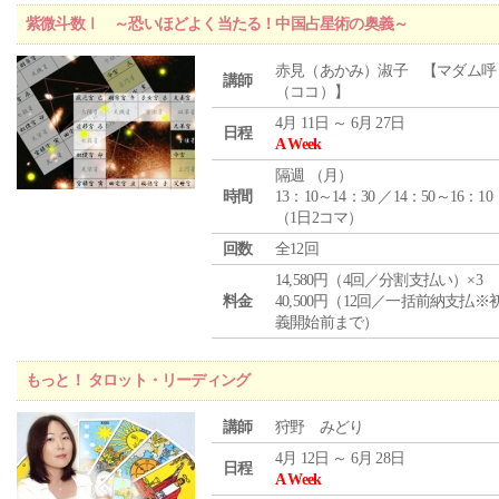
紫微斗数Ⅰ ～恐いほどよく当たる！中国占星術の奥義～
赤見（あかみ）淑子 【マダム呼
講師
（ココ）】
4月 11日 ～ 6月 27日
日程
A Week
隔週 （
月
）
時間
13：10～14：30 ／14：50～16：10
（1日2コマ）
回数
全12回
14,580円（4回／分割支払い）×3
料金
40,500円（12回／一括前納支払※
義開始前まで）
もっと！ タロット・リーディング
講師
狩野 みどり
4月 12日 ～ 6月 28日
日程
A Week