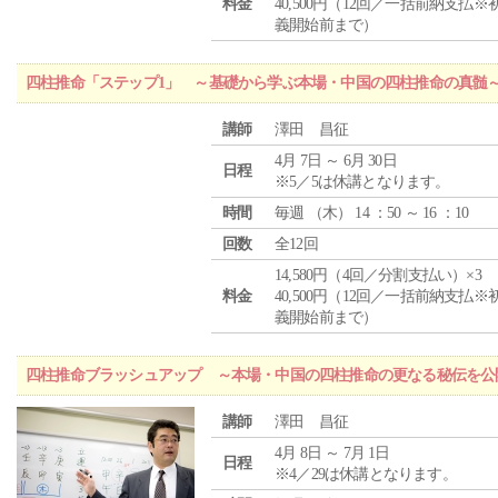
料金
40,500円（12回／一括前納支払※
義開始前まで）
四柱推命「ステップ1」 ～基礎から学ぶ本場・中国の四柱推命の真髄
講師
澤田 昌征
4月 7日 ～ 6月 30日
日程
※5／5は休講となります。
時間
毎週 （
木
） 14 ：50 ～ 16 ：10
回数
全12回
14,580円（4回／分割支払い）×3
料金
40,500円（12回／一括前納支払※
義開始前まで）
四柱推命ブラッシュアップ ～本場・中国の四柱推命の更なる秘伝を公
講師
澤田 昌征
4月 8日 ～ 7月 1日
日程
※4／29は休講となります。