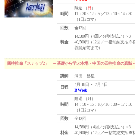
隔週 （
日
）
時間
11：30～12：50／13：10～14：30
（1日2コマ）
回数
全12回
14,580円（4回／分割支払い）×3
料金
40,500円（12回／一括前納支払※
義開始前まで）
四柱推命「ステップ2」 ～基礎から学ぶ本場・中国の四柱推命の真髄
講師
澤田 昌征
4月 18日 ～ 7月 4日
日程
B Week
隔週 （
月
）
時間
14：50～16：10／16：30～17：50
（1日2コマ）
回数
全12回
14,580円（4回／分割支払い）×3
料金
40,500円（12回／一括前納支払※