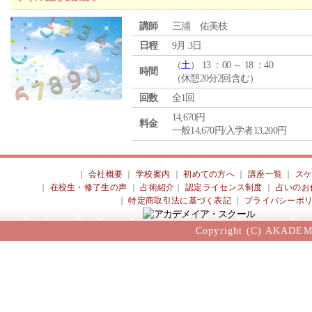
講師
三浦 佑美枝
日程
9月 3日
（
土
） 13 ：00 ～ 18 ：40
時間
（休憩20分2回含む）
回数
全1回
14,670円
料金
一般14,670円/入学者13,200円
｜
会社概要
｜
学校案内
｜
初めての方へ
｜
講座一覧
｜
ス
｜
在校生・修了生の声
｜
占術紹介
｜
認定ライセンス制度
｜
占いのお
｜
特定商取引法に基づく表記
｜
プライバシーポ
Copyright (C) AKADEM