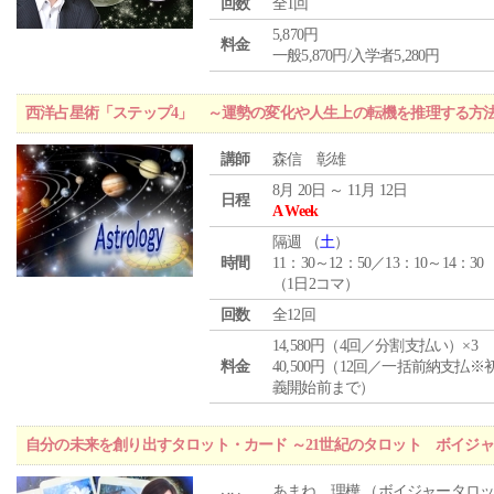
回数
全1回
5,870円
料金
一般5,870円/入学者5,280円
西洋占星術「ステップ4」 ～運勢の変化や人生上の転機を推理する方
講師
森信 彰雄
8月 20日 ～ 11月 12日
日程
A Week
隔週 （
土
）
時間
11：30～12：50／13：10～14：30
（1日2コマ）
回数
全12回
14,580円（4回／分割支払い）×3
料金
40,500円（12回／一括前納支払※
義開始前まで）
自分の未来を創り出すタロット・カード ～21世紀のタロット ボイジ
あまね 理樺 （ボイジャータロ