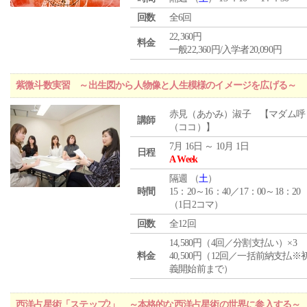
回数
全6回
22,360円
料金
一般22,360円/入学者20,090円
紫微斗数実習 ～出生図から人物像と人生模様のイメージを広げる～
赤見（あかみ）淑子 【マダム呼
講師
（ココ）】
7月 16日 ～ 10月 1日
日程
A Week
隔週 （
土
）
時間
15：20～16：40／17：00～18：20
（1日2コマ）
回数
全12回
14,580円（4回／分割支払い）×3
料金
40,500円（12回／一括前納支払※
義開始前まで）
西洋占星術「ステップ2」 ～本格的な西洋占星術の世界に参入する～