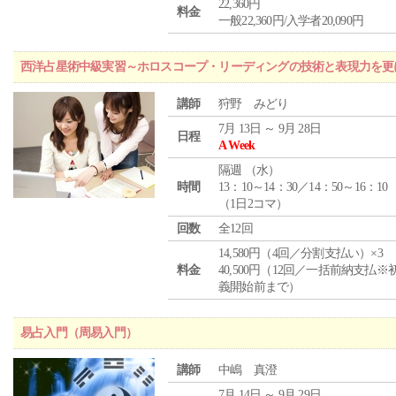
22,360円
料金
一般22,360円/入学者20,090円
西洋占星術中級実習～ホロスコープ・リーディングの技術と表現力を更
講師
狩野 みどり
7月 13日 ～ 9月 28日
日程
A Week
隔週 （
水
）
時間
13：10～14：30／14：50～16：10
（1日2コマ）
回数
全12回
14,580円（4回／分割支払い）×3
料金
40,500円（12回／一括前納支払※
義開始前まで）
易占入門（周易入門）
講師
中嶋 真澄
7月 14日 ～ 9月 29日