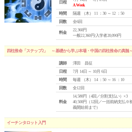
日程
A Week
時間
隔週 （
木
） 11 ：30 ～ 12 ：50
回数
全6回
22,360円
料金
一般22,360円/入学者20,090円
四柱推命「ステップ2」 ～基礎から学ぶ本場・中国の四柱推命の真髄
講師
澤田 昌征
日程
7月 14日 ～ 10月 6日
時間
毎週 （
木
） 14 ：50 ～ 16 ：10
回数
全12回
14,580円（4回／分割支払い）×3
料金
40,500円（12回／一括前納支払※
義開始前まで）
イーチンタロット入門