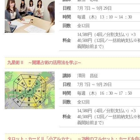
日程
7月 7日 ～ 9月 29日
時間
毎週 （
木
） 13 ：10 ～ 14 ：30
回数
全12回
14,580円（4回／分割支払い）×3
料金
40,500円（12回／一括前納支払※
義開始前まで）
九星術Ⅱ ～開運占術の活用法を学ぶ～
講師
澤田 昌征
日程
7月 7日 ～ 9月 29日
時間
毎週 （
木
） 16 ：30 ～ 17 ：50
回数
全12回
14,580円（4回／分割支払い）×3
料金
40,500円（12回／一括前納支払※
義開始前まで）
タロット・カードⅡ「小アルカナ」 ～78枚のフルセット・カードを自