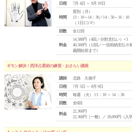
日程
7月 4日 ～ 9月 19日
変則（月）
時間
13：10～14：30／14：50～16：10
（ 1日2コマ）
回数
全12回
14,580円（4回／分割支払い）×3
料金
40,500円（12回／一括前納支払※
義開始前まで）
ギモン解決！西洋占星術の練習・おさらい講座
講師
北路 久御子
日程
7月 5日 ～ 8月 9日
時間
毎週 （
火
） 13 ：10 ～ 14 ：30
回数
全6回
22,360円
料金
22,360円（一般）／ 20,090円（