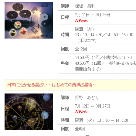
講師
保坂 昌利
7月 11日 ～ 9月 26日
日程
A Week
隔週 （
月
）
時間
13：10～14：30／14：50～16：10
（1日2コマ）
回数
全12回
14,580円（4回／分割支払い）×3
料金
40,500円（12回／一括前納支払※
義開始前まで）
日常に活かせる星占い ～はじめての西洋占星術～
講師
狩野 みどり
7月 12日 ～ 9月 27日
日程
A Week
時間
隔週 （
火
） 13 ：10 ～ 14 ：30
回数
全6回