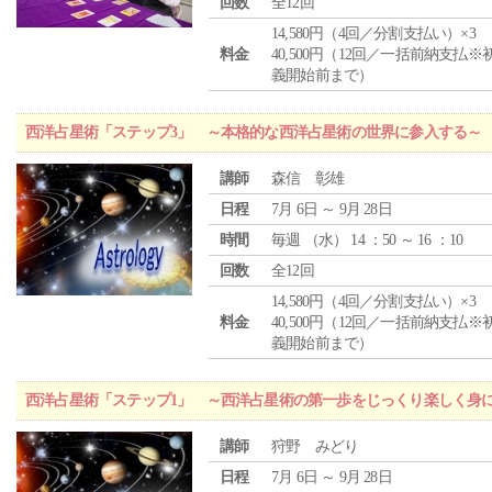
回数
全12回
14,580円（4回／分割支払い）×3
料金
40,500円（12回／一括前納支払※
義開始前まで）
西洋占星術「ステップ3」 ～本格的な西洋占星術の世界に参入する～
講師
森信 彰雄
日程
7月 6日 ～ 9月 28日
時間
毎週 （
水
） 14 ：50 ～ 16 ：10
回数
全12回
14,580円（4回／分割支払い）×3
料金
40,500円（12回／一括前納支払※
義開始前まで）
西洋占星術「ステップ1」 ～西洋占星術の第一歩をじっくり楽しく身
講師
狩野 みどり
日程
7月 6日 ～ 9月 28日