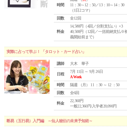
時間
11：30～12：50／13：10～14：30
（1日2コマ）
回数
全12回
14,580円（4回／分割支払い）×3
料金
40,500円（12回／一括前納支払※
義開始前まで）
実際に占って学ぶ！ 「タロット・カード占い」
講師
大木 華子
7月 11日 ～ 9月 26日
日程
A Week
時間
隔週 （
月
） 11 ：30 ～ 12 ：50
回数
全6回
22,360円
料金
一般22,360円/入学者20,090円
断易（五行易）入門編 ～仙人秘伝の未来予知術～