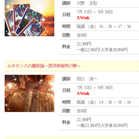
講師
川野 文彰
7月 15日 ～ 9月 30日
日程
A Week
時間
隔週 （
金
） 16 ：30 ～ 17 ：50
回数
全6回
22,360円
料金
一般22,360円/入学者20,090円
ルネサンスの魔術論～西洋神秘学の華～
講師
田口 清一
7月 15日 ～ 9月 30日
日程
A Week
時間
隔週 （
金
） 14 ：50 ～ 16 ：10
回数
全6回
22,360円
料金
一般22,360円/入学者20,090円