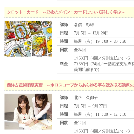
タロット・カード ～22枚のメイン・カードについて詳しく学ぶ～
講師
森信 彰雄
日程
7月 5日 ～ 12月 20日
時間
毎週 （
火
） 19 ：00 ～ 20 ：20
回数
全24回
14,580円（4回／分割支払い）×6
料金
79,380円（24回／一括前納支払※
義開始前まで）
西洋占星術初級実習 ～ホロスコープからあらゆる事を読み取る訓練を
講師
北路 久御子
日程
7月 5日 ～ 9月 27日
時間
毎週 （
火
） 11 ：30 ～ 12 ：50
回数
全12回
14,580円（4回／分割支払い）×3