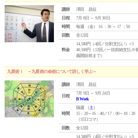
講師
澤田 昌征
日程
7月 8日 ～ 9月 30日
時間
毎週 （
金
） 16 ：30 ～ 17 ：50
回数
全12回
14,580円（4回／分割支払い）×3
料金
40,500円（12回／一括前納支払※
義開始前まで）
九星術Ⅰ ～九星術の命術について詳しく学ぶ～
講師
澤田 昌征
7月 9日 ～ 9月 24日
日程
B Week
隔週 （
土
）
時間
15：20～16：40／17：00～18：20
（1日2コマ）
回数
全12回
14,580円（4回／分割支払い）×3