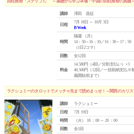
四柱推命「ステップ3」 ～基礎から学ぶ本場・中国の四柱推命の真髄
講師
澤田 昌征
7月 18日 ～ 10月 3日
日程
B Week
隔週 （
月
）
時間
14：50～16：10／16：30～17：50
（1日2コマ）
回数
全12回
14,580円（4回／分割支払い）×3
料金
40,500円（12回／一括前納支払※
義開始前まで）
ラクシュミーのタロットでメッチャ先まで読めまっせ！～関西のカリス
講師
ラクシュミー
日程
7月 19日
時間
（
火
） 18 ：00 ～ 20 ：00
回数
全1回