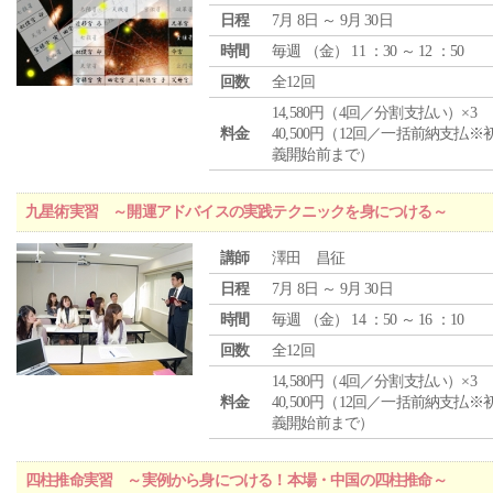
日程
7月 8日 ～ 9月 30日
時間
毎週 （
金
） 11 ：30 ～ 12 ：50
回数
全12回
14,580円（4回／分割支払い）×3
料金
40,500円（12回／一括前納支払※
義開始前まで）
九星術実習 ～開運アドバイスの実践テクニックを身につける～
講師
澤田 昌征
日程
7月 8日 ～ 9月 30日
時間
毎週 （
金
） 14 ：50 ～ 16 ：10
回数
全12回
14,580円（4回／分割支払い）×3
料金
40,500円（12回／一括前納支払※
義開始前まで）
四柱推命実習 ～実例から身につける！本場・中国の四柱推命～