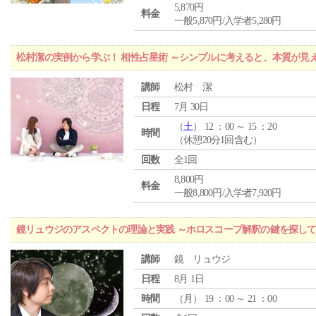
5,870円
料金
一般5,870円/入学者5,280円
松村潔の実例から学ぶ！ 相性占星術 ～シンプルに考えると、本質が見
講師
松村 潔
日程
7月 30日
（
土
） 12 ：00 ～ 15 ：20
時間
（休憩20分1回含む）
回数
全1回
8,800円
料金
一般8,800円/入学者7,920円
鏡リュウジのアスペクトの理論と実践 ～ホロスコープ解釈の鍵を探し
講師
鏡 リュウジ
日程
8月 1日
時間
（
月
） 19 ：00 ～ 21 ：00