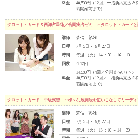
料金
40,500円（12回／一括前納支払※
義開始前まで）
タロット・カード＆西洋占星術／合同実占ゼミ ～タロット・カードと
講師
森信 彰雄
日程
7月 5日 ～ 9月 27日
時間
毎週 （
火
） 14 ：50 ～ 16 ：10
回数
全12回
14,580円（4回／分割支払い）×3
料金
40,500円（12回／一括前納支払※
義開始前まで）
タロット・カード 中級実習 ～様々な展開法を使いこなしてリーディ
講師
森信 彰雄
日程
7月 5日 ～ 9月 27日
時間
毎週 （
火
） 13 ：10 ～ 14 ：30