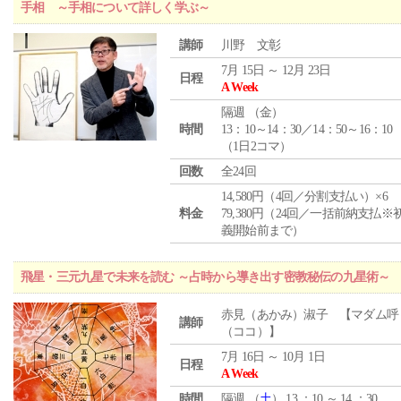
手相 ～手相について詳しく学ぶ～
講師
川野 文彰
7月 15日 ～ 12月 23日
日程
A Week
隔週 （
金
）
時間
13：10～14：30／14：50～16：10
（1日2コマ）
回数
全24回
14,580円（4回／分割支払い）×6
料金
79,380円（24回／一括前納支払※
義開始前まで）
飛星・三元九星で未来を読む ～占時から導き出す密教秘伝の九星術～
赤見（あかみ）淑子 【マダム呼
講師
（ココ）】
7月 16日 ～ 10月 1日
日程
A Week
時間
隔週 （
土
） 13 ：10 ～ 14 ：30