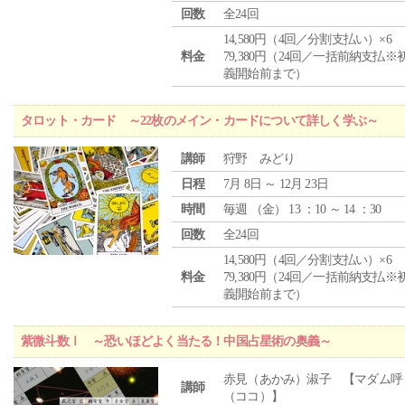
回数
全24回
14,580円（4回／分割支払い）×6
料金
79,380円（24回／一括前納支払※
義開始前まで）
タロット・カード ～22枚のメイン・カードについて詳しく学ぶ～
講師
狩野 みどり
日程
7月 8日 ～ 12月 23日
時間
毎週 （
金
） 13 ：10 ～ 14 ：30
回数
全24回
14,580円（4回／分割支払い）×6
料金
79,380円（24回／一括前納支払※
義開始前まで）
紫微斗数Ⅰ ～恐いほどよく当たる！中国占星術の奥義～
赤見（あかみ）淑子 【マダム呼
講師
（ココ）】