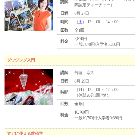
講師
際認定ティーチャー）
日程
8月 27日
時間
（
土
） 12 ：00 ～ 14 ：00
回数
全1回
5,870円
料金
一般5,870円/入学者5,280円
ダウジング入門
講師
芳垣 宗久
日程
8月 29日
（
月
） 13 ：00 ～ 17 ：00
時間
（休憩20分1回含む）
回数
全1回
10,760円
料金
一般10,760円/入学者9,680円
すぐに使える数秘学