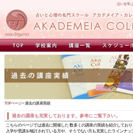
占いを学
TOPページ
>
過去の講座実績
過去の講座も充実しております。参考にご覧下さい。
こちらのページでは過去に開催した 数多くの講座の実績を紹介しており
入学や受講を検討されている方や、そうでない方も充実したラインナッ