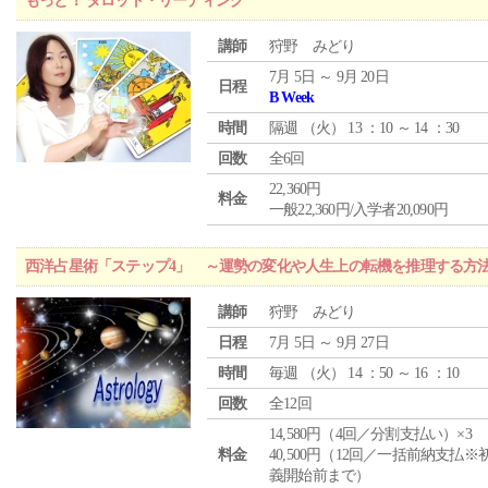
もっと！ タロット・リーディング
講師
狩野 みどり
7月 5日 ～ 9月 20日
日程
B Week
時間
隔週 （
火
） 13 ：10 ～ 14 ：30
回数
全6回
22,360円
料金
一般22,360円/入学者20,090円
西洋占星術「ステップ4」 ～運勢の変化や人生上の転機を推理する方
講師
狩野 みどり
日程
7月 5日 ～ 9月 27日
時間
毎週 （
火
） 14 ：50 ～ 16 ：10
回数
全12回
14,580円（4回／分割支払い）×3
料金
40,500円（12回／一括前納支払※
義開始前まで）