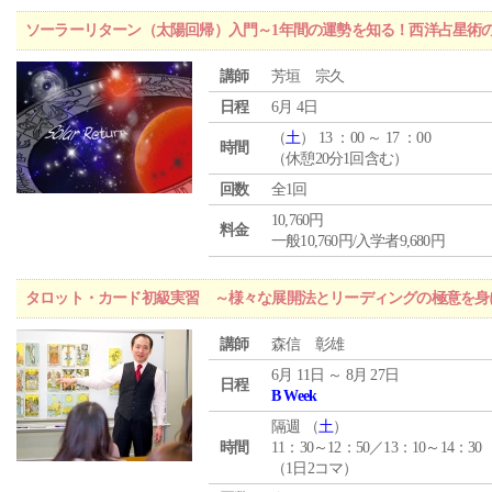
ソーラーリターン（太陽回帰）入門～1年間の運勢を知る！西洋占星術
講師
芳垣 宗久
日程
6月 4日
（
土
） 13 ：00 ～ 17 ：00
時間
（休憩20分1回含む）
回数
全1回
10,760円
料金
一般10,760円/入学者9,680円
タロット・カード初級実習 ～様々な展開法とリーディングの極意を身
講師
森信 彰雄
6月 11日 ～ 8月 27日
日程
B Week
隔週 （
土
）
時間
11：30～12：50／13：10～14：30
（1日2コマ）