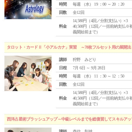
時間
毎週 （
水
） 19 ：00 ～ 20 ：20
回数
全12回
14,580円（4回／分割支払い）×3
料金
40,500円（12回／一括前納支払※
義開始前まで）
タロット・カードⅡ「小アルカナ」実習 ～78枚フルセット用の展開
講師
狩野 みどり
日程
7月 6日 ～ 9月 28日
時間
毎週 （
水
） 11 ：30 ～ 12 ：50
回数
全12回
14,580円（4回／分割支払い）×3
料金
40,500円（12回／一括前納支払※
義開始前まで）
西洋占星術ブラッシュアップ～中級レベルまでを総復習してスキルアッ
講師
森信 彰雄