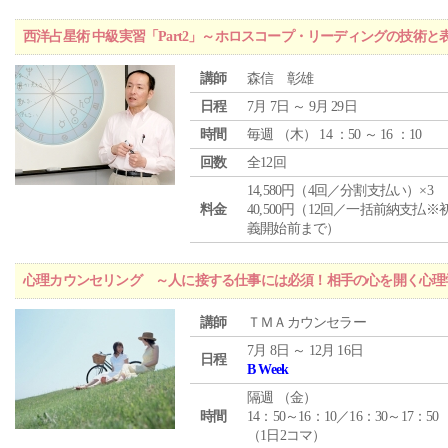
西洋占星術 中級実習「Part2」～ホロスコープ・リーディングの技術
講師
森信 彰雄
日程
7月 7日 ～ 9月 29日
時間
毎週 （
木
） 14 ：50 ～ 16 ：10
回数
全12回
14,580円（4回／分割支払い）×3
料金
40,500円（12回／一括前納支払※
義開始前まで）
心理カウンセリング ～人に接する仕事には必須！相手の心を開く心理
講師
ＴＭＡカウンセラー
7月 8日 ～ 12月 16日
日程
B Week
隔週 （
金
）
時間
14：50～16：10／16：30～17：50
（1日2コマ）