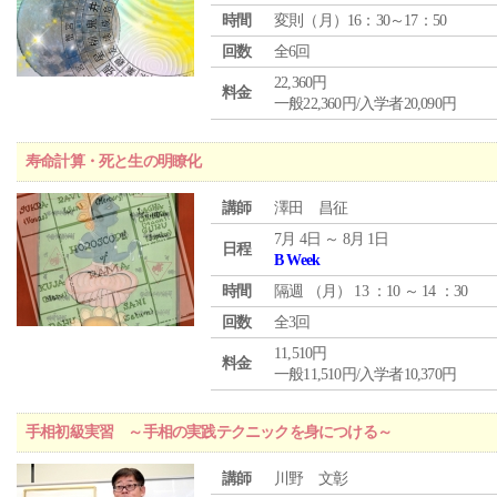
時間
変則（月）16：30～17：50
回数
全6回
22,360円
料金
一般22,360円/入学者20,090円
寿命計算・死と生の明瞭化
講師
澤田 昌征
7月 4日 ～ 8月 1日
日程
B Week
時間
隔週 （
月
） 13 ：10 ～ 14 ：30
回数
全3回
11,510円
料金
一般11,510円/入学者10,370円
手相初級実習 ～手相の実践テクニックを身につける～
講師
川野 文彰