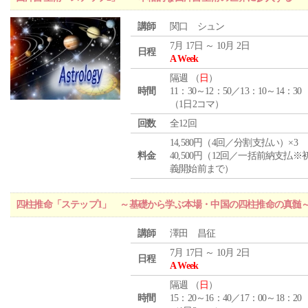
講師
関口 シュン
7月 17日 ～ 10月 2日
日程
A Week
隔週 （
日
）
時間
11：30～12：50／13：10～14：30
（1日2コマ）
回数
全12回
14,580円（4回／分割支払い）×3
料金
40,500円（12回／一括前納支払※
義開始前まで）
四柱推命「ステップ1」 ～基礎から学ぶ本場・中国の四柱推命の真髄
講師
澤田 昌征
7月 17日 ～ 10月 2日
日程
A Week
隔週 （
日
）
時間
15：20～16：40／17：00～18：20