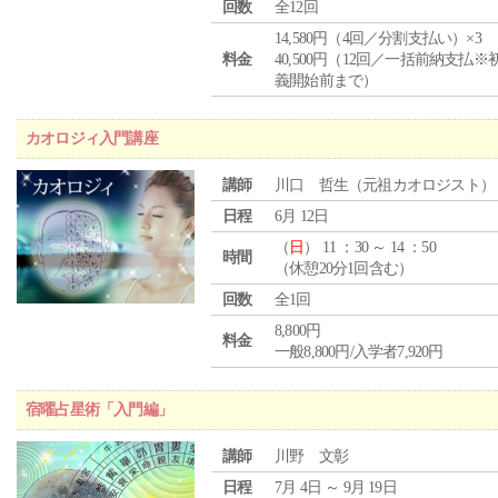
回数
全12回
14,580円（4回／分割支払い）×3
料金
40,500円（12回／一括前納支払※
義開始前まで）
カオロジィ入門講座
講師
川口 哲生（元祖カオロジスト）
日程
6月 12日
（
日
） 11 ：30 ～ 14 ：50
時間
（休憩20分1回含む）
回数
全1回
8,800円
料金
一般8,800円/入学者7,920円
宿曜占星術「入門編」
講師
川野 文彰
日程
7月 4日 ～ 9月 19日