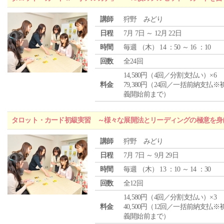
講師
狩野 みどり
日程
7月 7日 ～ 12月 22日
時間
毎週 （
木
） 14 ：50 ～ 16 ：10
回数
全24回
14,580円（4回／分割支払い）×6
料金
79,380円（24回／一括前納支払※
義開始前まで）
タロット・カード初級実習 ～様々な展開法とリーディングの極意を身
講師
狩野 みどり
日程
7月 7日 ～ 9月 29日
時間
毎週 （
木
） 13 ：10 ～ 14 ：30
回数
全12回
14,580円（4回／分割支払い）×3
料金
40,500円（12回／一括前納支払※
義開始前まで）