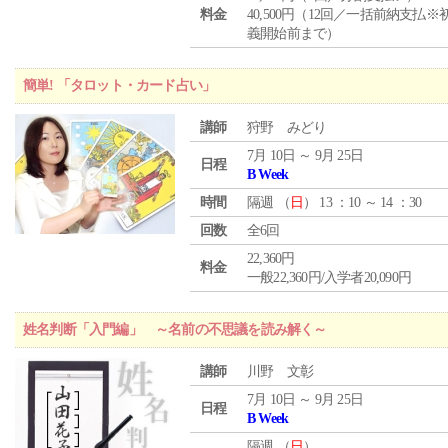
料金
40,500円（12回／一括前納支払※
義開始前まで）
簡単! 「タロット・カード占い」
講師
狩野 みどり
7月 10日 ～ 9月 25日
日程
B Week
時間
隔週 （
日
） 13 ：10 ～ 14 ：30
回数
全6回
22,360円
料金
一般22,360円/入学者20,090円
姓名判断「入門編」 ～名前の不思議を読み解く～
講師
川野 文彰
7月 10日 ～ 9月 25日
日程
B Week
隔週 （
日
）