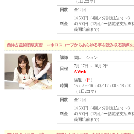
（1日2コマ）
回数
全12回
14,580円（4回／分割支払い）×3
料金
40,500円（12回／一括前納支払※
義開始前まで）
西洋占星術初級実習 ～ホロスコープからあらゆる事を読み取る訓練を
講師
関口 シュン
7月 17日 ～ 10月 2日
日程
A Week
隔週 （
日
）
時間
15：20～16：40／17：00～18：20
（ 1日2コマ）
回数
全12回
14,580円（4回／分割支払い）×3
料金
40,500円（12回／一括前納支払※
義開始前まで）