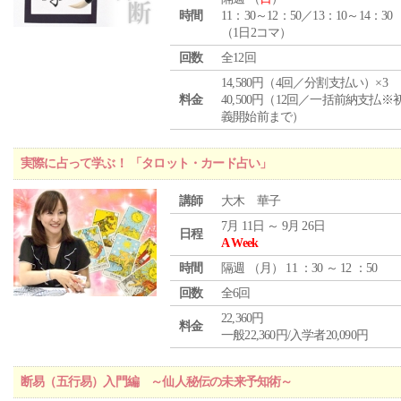
時間
11：30～12：50／13：10～14：30
（1日2コマ）
回数
全12回
14,580円（4回／分割支払い）×3
料金
40,500円（12回／一括前納支払※
義開始前まで）
実際に占って学ぶ！ 「タロット・カード占い」
講師
大木 華子
7月 11日 ～ 9月 26日
日程
A Week
時間
隔週 （
月
） 11 ：30 ～ 12 ：50
回数
全6回
22,360円
料金
一般22,360円/入学者20,090円
断易（五行易）入門編 ～仙人秘伝の未来予知術～