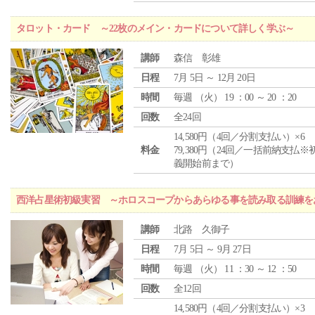
タロット・カード ～22枚のメイン・カードについて詳しく学ぶ～
講師
森信 彰雄
日程
7月 5日 ～ 12月 20日
時間
毎週 （
火
） 19 ：00 ～ 20 ：20
回数
全24回
14,580円（4回／分割支払い）×6
料金
79,380円（24回／一括前納支払※
義開始前まで）
西洋占星術初級実習 ～ホロスコープからあらゆる事を読み取る訓練を
講師
北路 久御子
日程
7月 5日 ～ 9月 27日
時間
毎週 （
火
） 11 ：30 ～ 12 ：50
回数
全12回
14,580円（4回／分割支払い）×3