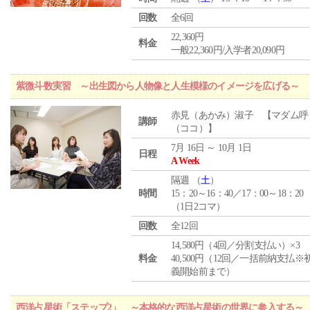
回数
全6回
22,360円
料金
一般22,360円/入学者20,090円
紫微斗数実習 ～出生図から人物像と人生模様のイメージを広げる～
赤見（あかみ）淑子 【マダム呼
講師
（ココ）】
7月 16日 ～ 10月 1日
日程
A Week
隔週 （
土
）
時間
15：20～16：40／17：00～18：20
（1日2コマ）
回数
全12回
14,580円（4回／分割支払い）×3
料金
40,500円（12回／一括前納支払※
義開始前まで）
西洋占星術「ステップ2」 ～本格的な西洋占星術の世界に参入する～