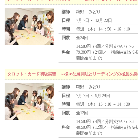
講師
狩野 みどり
日程
7月 7日 ～ 12月 22日
時間
毎週 （
木
） 14 ：50 ～ 16 ：10
回数
全24回
14,580円（4回／分割支払い）×6
料金
79,380円（24回／一括前納支払※
義開始前まで）
タロット・カード初級実習 ～様々な展開法とリーディングの極意を身
講師
狩野 みどり
日程
7月 7日 ～ 9月 29日
時間
毎週 （
木
） 13 ：10 ～ 14 ：30
回数
全12回
14,580円（4回／分割支払い）×3
料金
40,500円（12回／一括前納支払※
義開始前まで）