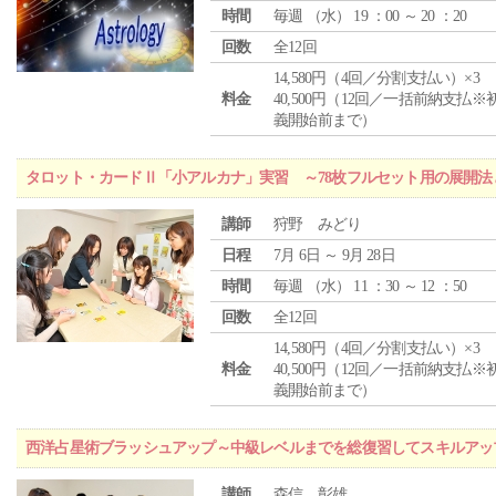
時間
毎週 （
水
） 19 ：00 ～ 20 ：20
回数
全12回
14,580円（4回／分割支払い）×3
料金
40,500円（12回／一括前納支払※
義開始前まで）
タロット・カードⅡ「小アルカナ」実習 ～78枚フルセット用の展開
講師
狩野 みどり
日程
7月 6日 ～ 9月 28日
時間
毎週 （
水
） 11 ：30 ～ 12 ：50
回数
全12回
14,580円（4回／分割支払い）×3
料金
40,500円（12回／一括前納支払※
義開始前まで）
西洋占星術ブラッシュアップ～中級レベルまでを総復習してスキルアッ
講師
森信 彰雄