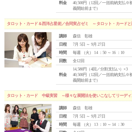
料金
40,500円（12回／一括前納支払※
義開始前まで）
タロット・カード＆西洋占星術／合同実占ゼミ ～タロット・カードと
講師
森信 彰雄
日程
7月 5日 ～ 9月 27日
時間
毎週 （
火
） 14 ：50 ～ 16 ：10
回数
全12回
14,580円（4回／分割支払い）×3
料金
40,500円（12回／一括前納支払※
義開始前まで）
タロット・カード 中級実習 ～様々な展開法を使いこなしてリーディ
講師
森信 彰雄
日程
7月 5日 ～ 9月 27日
時間
毎週 （
火
） 13 ：10 ～ 14 ：30