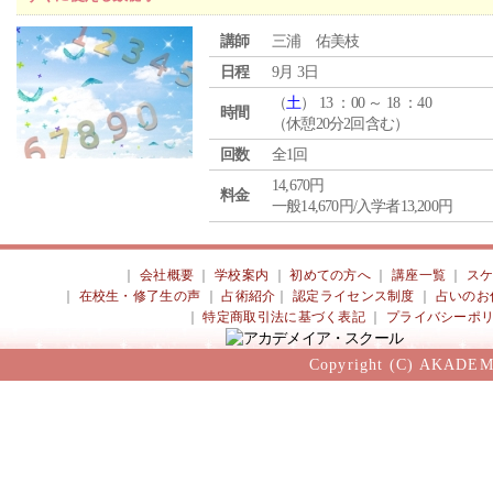
講師
三浦 佑美枝
日程
9月 3日
（
土
） 13 ：00 ～ 18 ：40
時間
（休憩20分2回含む）
回数
全1回
14,670円
料金
一般14,670円/入学者13,200円
｜
会社概要
｜
学校案内
｜
初めての方へ
｜
講座一覧
｜
ス
｜
在校生・修了生の声
｜
占術紹介
｜
認定ライセンス制度
｜
占いのお
｜
特定商取引法に基づく表記
｜
プライバシーポ
Copyright (C) AKADEM