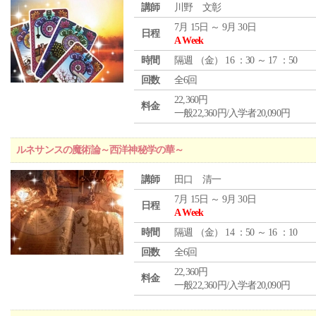
講師
川野 文彰
7月 15日 ～ 9月 30日
日程
A Week
時間
隔週 （
金
） 16 ：30 ～ 17 ：50
回数
全6回
22,360円
料金
一般22,360円/入学者20,090円
ルネサンスの魔術論～西洋神秘学の華～
講師
田口 清一
7月 15日 ～ 9月 30日
日程
A Week
時間
隔週 （
金
） 14 ：50 ～ 16 ：10
回数
全6回
22,360円
料金
一般22,360円/入学者20,090円