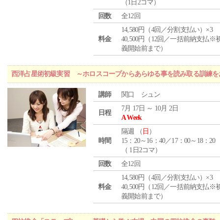
（1日2コマ）
回数
全12回
14,580円（4回／分割支払い）×3
料金
40,500円（12回／一括前納支払※
義開始前まで）
西洋占星術初級実習 ～ホロスコープからあらゆる事を読み取る訓練を
講師
関口 シュン
7月 17日 ～ 10月 2日
日程
A Week
隔週 （
日
）
時間
15：20～16：40／17：00～18：20
（ 1日2コマ）
回数
全12回
14,580円（4回／分割支払い）×3
料金
40,500円（12回／一括前納支払※
義開始前まで）