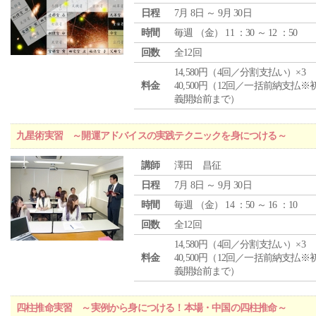
日程
7月 8日 ～ 9月 30日
時間
毎週 （
金
） 11 ：30 ～ 12 ：50
回数
全12回
14,580円（4回／分割支払い）×3
料金
40,500円（12回／一括前納支払※
義開始前まで）
九星術実習 ～開運アドバイスの実践テクニックを身につける～
講師
澤田 昌征
日程
7月 8日 ～ 9月 30日
時間
毎週 （
金
） 14 ：50 ～ 16 ：10
回数
全12回
14,580円（4回／分割支払い）×3
料金
40,500円（12回／一括前納支払※
義開始前まで）
四柱推命実習 ～実例から身につける！本場・中国の四柱推命～