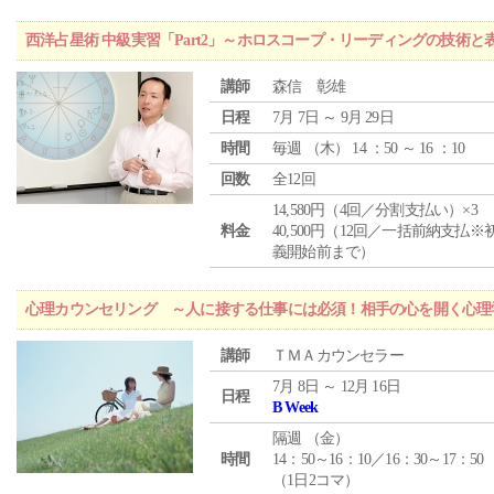
西洋占星術 中級実習「Part2」～ホロスコープ・リーディングの技術
講師
森信 彰雄
日程
7月 7日 ～ 9月 29日
時間
毎週 （
木
） 14 ：50 ～ 16 ：10
回数
全12回
14,580円（4回／分割支払い）×3
料金
40,500円（12回／一括前納支払※
義開始前まで）
心理カウンセリング ～人に接する仕事には必須！相手の心を開く心理
講師
ＴＭＡカウンセラー
7月 8日 ～ 12月 16日
日程
B Week
隔週 （
金
）
時間
14：50～16：10／16：30～17：50
（1日2コマ）