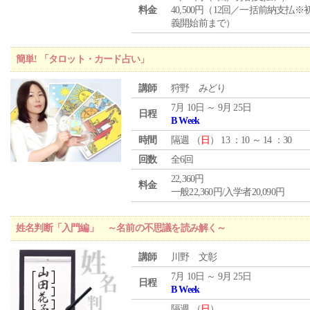
料金
40,500円（12回／一括前納支払※
義開始前まで）
簡単! 「タロット・カード占い」
講師
狩野 みどり
7月 10日 ～ 9月 25日
日程
B Week
時間
隔週 （
日
） 13 ：10 ～ 14 ：30
回数
全6回
22,360円
料金
一般22,360円/入学者20,090円
姓名判断「入門編」 ～名前の不思議を読み解く～
講師
川野 文彰
7月 10日 ～ 9月 25日
日程
B Week
隔週 （
日
）