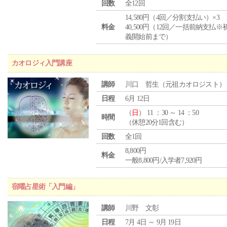
回数
全12回
14,580円（4回／分割支払い）×3
料金
40,500円（12回／一括前納支払※
義開始前まで）
カオロジィ入門講座
講師
川口 哲生（元祖カオロジスト）
日程
6月 12日
（
日
） 11 ：30 ～ 14 ：50
時間
（休憩20分1回含む）
回数
全1回
8,800円
料金
一般8,800円/入学者7,920円
宿曜占星術「入門編」
講師
川野 文彰
日程
7月 4日 ～ 9月 19日