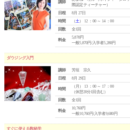
講師
際認定ティーチャー）
日程
8月 27日
時間
（
土
） 12 ：00 ～ 14 ：00
回数
全1回
5,870円
料金
一般5,870円/入学者5,280円
ダウジング入門
講師
芳垣 宗久
日程
8月 29日
（
月
） 13 ：00 ～ 17 ：00
時間
（休憩20分1回含む）
回数
全1回
10,760円
料金
一般10,760円/入学者9,680円
すぐに使える数秘学