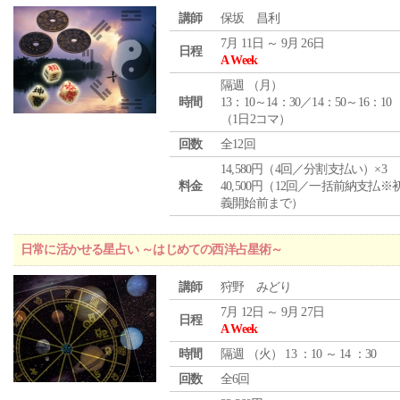
講師
保坂 昌利
7月 11日 ～ 9月 26日
日程
A Week
隔週 （
月
）
時間
13：10～14：30／14：50～16：10
（1日2コマ）
回数
全12回
14,580円（4回／分割支払い）×3
料金
40,500円（12回／一括前納支払※
義開始前まで）
日常に活かせる星占い ～はじめての西洋占星術～
講師
狩野 みどり
7月 12日 ～ 9月 27日
日程
A Week
時間
隔週 （
火
） 13 ：10 ～ 14 ：30
回数
全6回