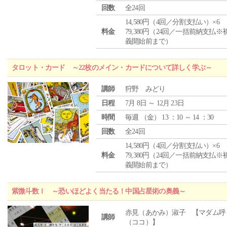
回数
全24回
14,580円（4回／分割支払い）×6
料金
79,380円（24回／一括前納支払※
義開始前まで）
タロット・カード ～22枚のメイン・カードについて詳しく学ぶ～
講師
狩野 みどり
日程
7月 8日 ～ 12月 23日
時間
毎週 （
金
） 13 ：10 ～ 14 ：30
回数
全24回
14,580円（4回／分割支払い）×6
料金
79,380円（24回／一括前納支払※
義開始前まで）
紫微斗数Ⅰ ～恐いほどよく当たる！中国占星術の奥義～
赤見（あかみ）淑子 【マダム呼
講師
（ココ）】