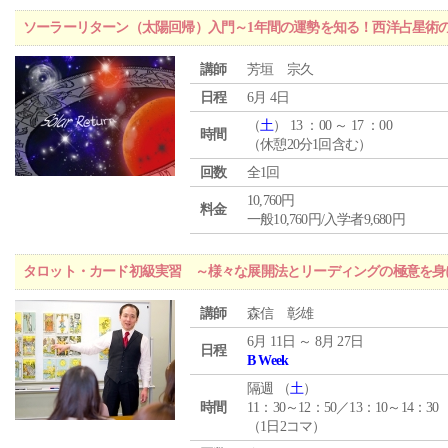
ソーラーリターン（太陽回帰）入門～1年間の運勢を知る！西洋占星術
講師
芳垣 宗久
日程
6月 4日
（
土
） 13 ：00 ～ 17 ：00
時間
（休憩20分1回含む）
回数
全1回
10,760円
料金
一般10,760円/入学者9,680円
タロット・カード初級実習 ～様々な展開法とリーディングの極意を身
講師
森信 彰雄
6月 11日 ～ 8月 27日
日程
B Week
隔週 （
土
）
時間
11：30～12：50／13：10～14：30
（1日2コマ）