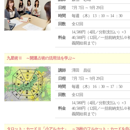
日程
7月 7日 ～ 9月 29日
時間
毎週 （
木
） 13 ：10 ～ 14 ：30
回数
全12回
14,580円（4回／分割支払い）×3
料金
40,500円（12回／一括前納支払※
義開始前まで）
九星術Ⅱ ～開運占術の活用法を学ぶ～
講師
澤田 昌征
日程
7月 7日 ～ 9月 29日
時間
毎週 （
木
） 16 ：30 ～ 17 ：50
回数
全12回
14,580円（4回／分割支払い）×3
料金
40,500円（12回／一括前納支払※
義開始前まで）
タロット・カードⅡ「小アルカナ」 ～78枚のフルセット・カードを自