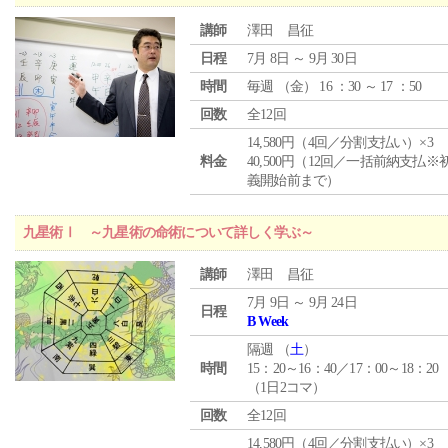
講師
澤田 昌征
日程
7月 8日 ～ 9月 30日
時間
毎週 （
金
） 16 ：30 ～ 17 ：50
回数
全12回
14,580円（4回／分割支払い）×3
料金
40,500円（12回／一括前納支払※
義開始前まで）
九星術Ⅰ ～九星術の命術について詳しく学ぶ～
講師
澤田 昌征
7月 9日 ～ 9月 24日
日程
B Week
隔週 （
土
）
時間
15：20～16：40／17：00～18：20
（1日2コマ）
回数
全12回
14,580円（4回／分割支払い）×3