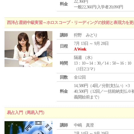
22,360円
料金
一般22,360円/入学者20,090円
西洋占星術中級実習～ホロスコープ・リーディングの技術と表現力を更
講師
狩野 みどり
7月 13日 ～ 9月 28日
日程
A Week
隔週 （
水
）
時間
13：10～14：30／14：50～16：10
（1日2コマ）
回数
全12回
14,580円（4回／分割支払い）×3
料金
40,500円（12回／一括前納支払※
義開始前まで）
易占入門（周易入門）
講師
中嶋 真澄
7月 14日 ～ 9月 29日