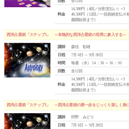
回数
全12回
14,580円（4回／分割支払い）×3
料金
40,500円（12回／一括前納支払※
義開始前まで）
西洋占星術「ステップ3」 ～本格的な西洋占星術の世界に参入する～
講師
森信 彰雄
日程
7月 6日 ～ 9月 28日
時間
毎週 （
水
） 14 ：50 ～ 16 ：10
回数
全12回
14,580円（4回／分割支払い）×3
料金
40,500円（12回／一括前納支払※
義開始前まで）
西洋占星術「ステップ1」 ～西洋占星術の第一歩をじっくり楽しく身
講師
狩野 みどり
日程
7月 6日 ～ 9月 28日