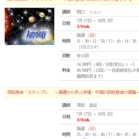
講師
関口 シュン
7月 17日 ～ 10月 2日
日程
A Week
隔週 （
日
）
時間
11：30～12：50／13：10～14：30
（1日2コマ）
回数
全12回
14,580円（4回／分割支払い）×3
料金
40,500円（12回／一括前納支払※
義開始前まで）
四柱推命「ステップ1」 ～基礎から学ぶ本場・中国の四柱推命の真髄
講師
澤田 昌征
7月 17日 ～ 10月 2日
日程
A Week
隔週 （
日
）
時間
15：20～16：40／17：00～18：20