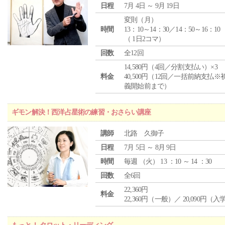
日程
7月 4日 ～ 9月 19日
変則（月）
時間
13：10～14：30／14：50～16：10
（ 1日2コマ）
回数
全12回
14,580円（4回／分割支払い）×3
料金
40,500円（12回／一括前納支払※
義開始前まで）
ギモン解決！西洋占星術の練習・おさらい講座
講師
北路 久御子
日程
7月 5日 ～ 8月 9日
時間
毎週 （
火
） 13 ：10 ～ 14 ：30
回数
全6回
22,360円
料金
22,360円（一般）／ 20,090円（