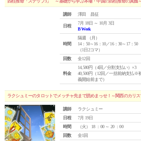
四柱推命「ステップ3」 ～基礎から学ぶ本場・中国の四柱推命の真髄
講師
澤田 昌征
7月 18日 ～ 10月 3日
日程
B Week
隔週 （
月
）
時間
14：50～16：10／16：30～17：50
（1日2コマ）
回数
全12回
14,580円（4回／分割支払い）×3
料金
40,500円（12回／一括前納支払※
義開始前まで）
ラクシュミーのタロットでメッチャ先まで読めまっせ！～関西のカリス
講師
ラクシュミー
日程
7月 19日
時間
（
火
） 18 ：00 ～ 20 ：00
回数
全1回