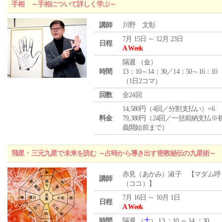
手相 ～手相について詳しく学ぶ～
講師
川野 文彰
7月 15日 ～ 12月 23日
日程
A Week
隔週 （
金
）
時間
13：10～14：30／14：50～16：10
（1日2コマ）
回数
全24回
14,580円（4回／分割支払い）×6
料金
79,380円（24回／一括前納支払※
義開始前まで）
飛星・三元九星で未来を読む ～占時から導き出す密教秘伝の九星術～
赤見（あかみ）淑子 【マダム呼
講師
（ココ）】
7月 16日 ～ 10月 1日
日程
A Week
時間
隔週 （
土
） 13 ：10 ～ 14 ：30