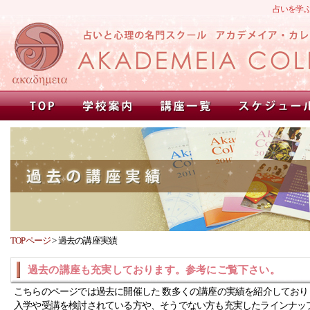
占いを学
TOPページ
>
過去の講座実績
過去の講座も充実しております。参考にご覧下さい。
こちらのページでは過去に開催した 数多くの講座の実績を紹介しており
入学や受講を検討されている方や、そうでない方も充実したラインナッ