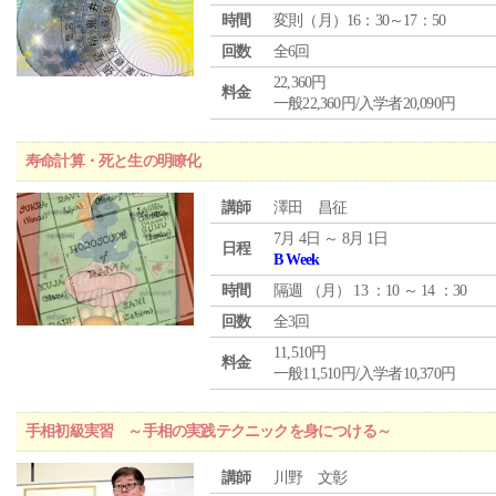
時間
変則（月）16：30～17：50
回数
全6回
22,360円
料金
一般22,360円/入学者20,090円
寿命計算・死と生の明瞭化
講師
澤田 昌征
7月 4日 ～ 8月 1日
日程
B Week
時間
隔週 （
月
） 13 ：10 ～ 14 ：30
回数
全3回
11,510円
料金
一般11,510円/入学者10,370円
手相初級実習 ～手相の実践テクニックを身につける～
講師
川野 文彰