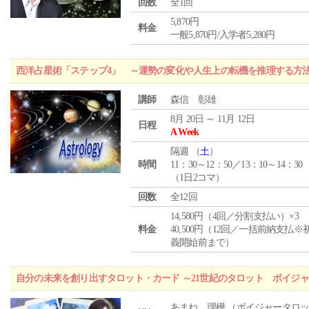
回数
全1回
5,870円
料金
一般5,870円/入学者5,280円
西洋占星術「ステップ4」 ～運勢の変化や人生上の転機を推理する方
講師
森信 彰雄
8月 20日 ～ 11月 12日
日程
A Week
隔週 （
土
）
時間
11：30～12：50／13：10～14：30
（1日2コマ）
回数
全12回
14,580円（4回／分割支払い）×3
料金
40,500円（12回／一括前納支払※
義開始前まで）
自分の未来を創り出すタロット・カード ～21世紀のタロット ボイジ
あまね 理樺 （ボイジャータロ