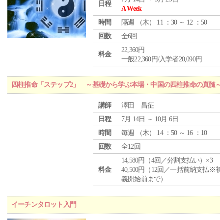
日程
A Week
時間
隔週 （
木
） 11 ：30 ～ 12 ：50
回数
全6回
22,360円
料金
一般22,360円/入学者20,090円
四柱推命「ステップ2」 ～基礎から学ぶ本場・中国の四柱推命の真髄
講師
澤田 昌征
日程
7月 14日 ～ 10月 6日
時間
毎週 （
木
） 14 ：50 ～ 16 ：10
回数
全12回
14,580円（4回／分割支払い）×3
料金
40,500円（12回／一括前納支払※
義開始前まで）
イーチンタロット入門