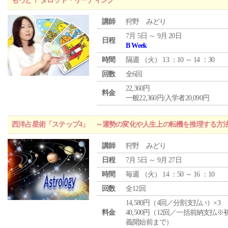
もっと！ タロット・リーディング
講師
狩野 みどり
7月 5日 ～ 9月 20日
日程
B Week
時間
隔週 （
火
） 13 ：10 ～ 14 ：30
回数
全6回
22,360円
料金
一般22,360円/入学者20,090円
西洋占星術「ステップ4」 ～運勢の変化や人生上の転機を推理する方
講師
狩野 みどり
日程
7月 5日 ～ 9月 27日
時間
毎週 （
火
） 14 ：50 ～ 16 ：10
回数
全12回
14,580円（4回／分割支払い）×3
料金
40,500円（12回／一括前納支払※
義開始前まで）