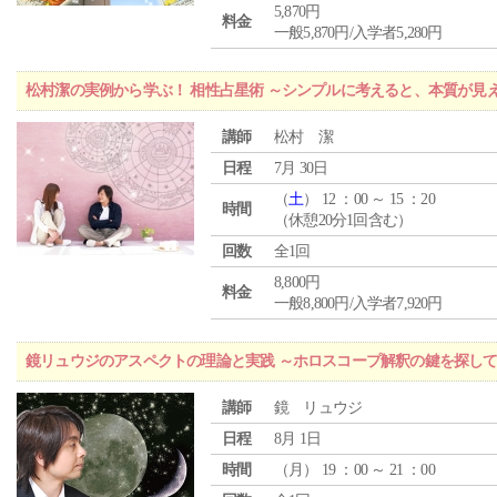
5,870円
料金
一般5,870円/入学者5,280円
松村潔の実例から学ぶ！ 相性占星術 ～シンプルに考えると、本質が見
講師
松村 潔
日程
7月 30日
（
土
） 12 ：00 ～ 15 ：20
時間
（休憩20分1回含む）
回数
全1回
8,800円
料金
一般8,800円/入学者7,920円
鏡リュウジのアスペクトの理論と実践 ～ホロスコープ解釈の鍵を探し
講師
鏡 リュウジ
日程
8月 1日
時間
（
月
） 19 ：00 ～ 21 ：00