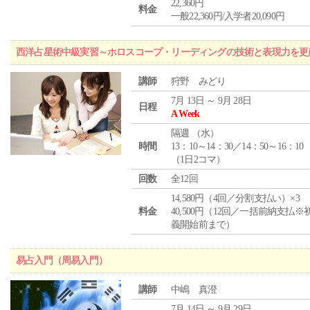
22,360円
料金
一般22,360円/入学者20,090円
西洋占星術中級実習～ホロスコープ・リーディングの技術と表現力を更
講師
狩野 みどり
7月 13日 ～ 9月 28日
日程
A Week
隔週 （
水
）
時間
13：10～14：30／14：50～16：10
（1日2コマ）
回数
全12回
14,580円（4回／分割支払い）×3
料金
40,500円（12回／一括前納支払※
義開始前まで）
易占入門（周易入門）
講師
中嶋 真澄
7月 14日 ～ 9月 29日