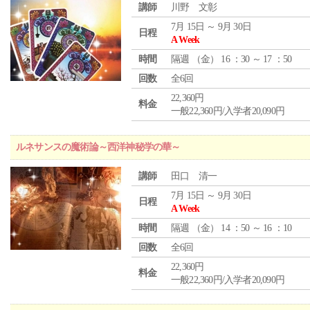
講師
川野 文彰
7月 15日 ～ 9月 30日
日程
A Week
時間
隔週 （
金
） 16 ：30 ～ 17 ：50
回数
全6回
22,360円
料金
一般22,360円/入学者20,090円
ルネサンスの魔術論～西洋神秘学の華～
講師
田口 清一
7月 15日 ～ 9月 30日
日程
A Week
時間
隔週 （
金
） 14 ：50 ～ 16 ：10
回数
全6回
22,360円
料金
一般22,360円/入学者20,090円