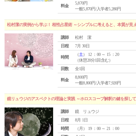
5,870円
料金
一般5,870円/入学者5,280円
松村潔の実例から学ぶ！ 相性占星術 ～シンプルに考えると、本質が見
講師
松村 潔
日程
7月 30日
（
土
） 12 ：00 ～ 15 ：20
時間
（休憩20分1回含む）
回数
全1回
8,800円
料金
一般8,800円/入学者7,920円
鏡リュウジのアスペクトの理論と実践 ～ホロスコープ解釈の鍵を探し
講師
鏡 リュウジ
日程
8月 1日
時間
（
月
） 19 ：00 ～ 21 ：00