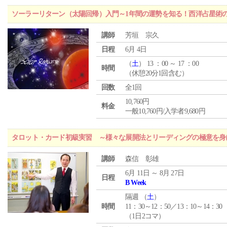
ソーラーリターン（太陽回帰）入門～1年間の運勢を知る！西洋占星術
講師
芳垣 宗久
日程
6月 4日
（
土
） 13 ：00 ～ 17 ：00
時間
（休憩20分1回含む）
回数
全1回
10,760円
料金
一般10,760円/入学者9,680円
タロット・カード初級実習 ～様々な展開法とリーディングの極意を身
講師
森信 彰雄
6月 11日 ～ 8月 27日
日程
B Week
隔週 （
土
）
時間
11：30～12：50／13：10～14：30
（1日2コマ）