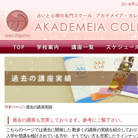
占いを学
TOPページ
>
過去の講座実績
過去の講座も充実しております。参考にご覧下さい。
こちらのページでは過去に開催した 数多くの講座の実績を紹介しており
入学や受講を検討されている方や、そうでない方も充実したラインナッ