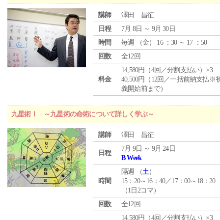
講師
澤田 昌征
日程
7月 8日 ～ 9月 30日
時間
毎週 （
金
） 16 ：30 ～ 17 ：50
回数
全12回
14,580円（4回／分割支払い）×3
料金
40,500円（12回／一括前納支払※
義開始前まで）
九星術Ⅰ ～九星術の命術について詳しく学ぶ～
講師
澤田 昌征
7月 9日 ～ 9月 24日
日程
B Week
隔週 （
土
）
時間
15：20～16：40／17：00～18：20
（1日2コマ）
回数
全12回
14,580円（4回／分割支払い）×3