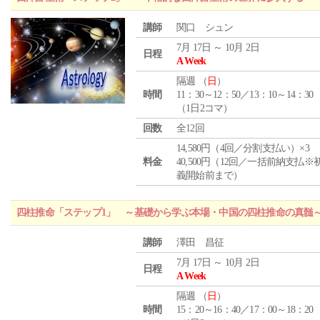
講師
関口 シュン
7月 17日 ～ 10月 2日
日程
A Week
隔週 （
日
）
時間
11：30～12：50／13：10～14：30
（1日2コマ）
回数
全12回
14,580円（4回／分割支払い）×3
料金
40,500円（12回／一括前納支払※
義開始前まで）
四柱推命「ステップ1」 ～基礎から学ぶ本場・中国の四柱推命の真髄
講師
澤田 昌征
7月 17日 ～ 10月 2日
日程
A Week
隔週 （
日
）
時間
15：20～16：40／17：00～18：20