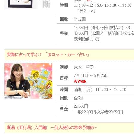
時間
11：30～12：50／13：10～14：30
（1日2コマ）
回数
全12回
14,580円（4回／分割支払い）×3
料金
40,500円（12回／一括前納支払※
義開始前まで）
実際に占って学ぶ！ 「タロット・カード占い」
講師
大木 華子
7月 11日 ～ 9月 26日
日程
A Week
時間
隔週 （
月
） 11 ：30 ～ 12 ：50
回数
全6回
22,360円
料金
一般22,360円/入学者20,090円
断易（五行易）入門編 ～仙人秘伝の未来予知術～