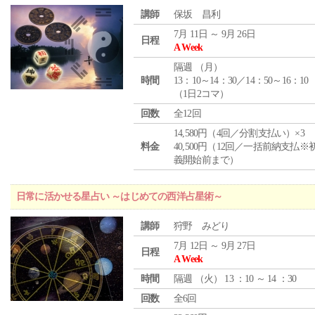
講師
保坂 昌利
7月 11日 ～ 9月 26日
日程
A Week
隔週 （
月
）
時間
13：10～14：30／14：50～16：10
（1日2コマ）
回数
全12回
14,580円（4回／分割支払い）×3
料金
40,500円（12回／一括前納支払※
義開始前まで）
日常に活かせる星占い ～はじめての西洋占星術～
講師
狩野 みどり
7月 12日 ～ 9月 27日
日程
A Week
時間
隔週 （
火
） 13 ：10 ～ 14 ：30
回数
全6回