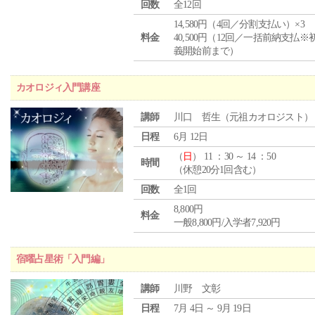
回数
全12回
14,580円（4回／分割支払い）×3
料金
40,500円（12回／一括前納支払※
義開始前まで）
カオロジィ入門講座
講師
川口 哲生（元祖カオロジスト）
日程
6月 12日
（
日
） 11 ：30 ～ 14 ：50
時間
（休憩20分1回含む）
回数
全1回
8,800円
料金
一般8,800円/入学者7,920円
宿曜占星術「入門編」
講師
川野 文彰
日程
7月 4日 ～ 9月 19日