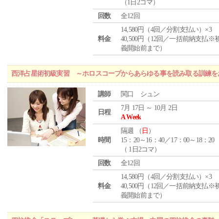
（1日2コマ）
回数
全12回
14,580円（4回／分割支払い）×3
料金
40,500円（12回／一括前納支払※
義開始前まで）
西洋占星術初級実習 ～ホロスコープからあらゆる事を読み取る訓練を
講師
関口 シュン
7月 17日 ～ 10月 2日
日程
A Week
隔週 （
日
）
時間
15：20～16：40／17：00～18：20
（ 1日2コマ）
回数
全12回
14,580円（4回／分割支払い）×3
料金
40,500円（12回／一括前納支払※
義開始前まで）