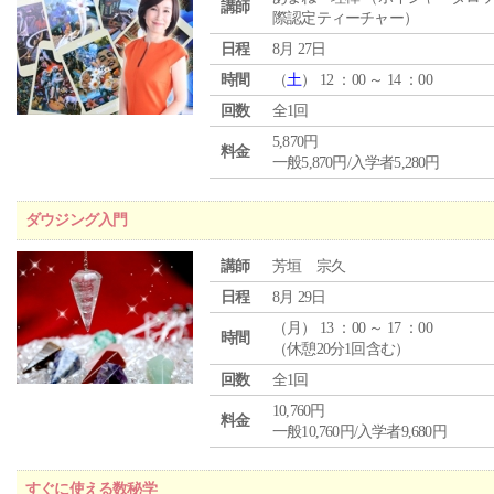
講師
際認定ティーチャー）
日程
8月 27日
時間
（
土
） 12 ：00 ～ 14 ：00
回数
全1回
5,870円
料金
一般5,870円/入学者5,280円
ダウジング入門
講師
芳垣 宗久
日程
8月 29日
（
月
） 13 ：00 ～ 17 ：00
時間
（休憩20分1回含む）
回数
全1回
10,760円
料金
一般10,760円/入学者9,680円
すぐに使える数秘学