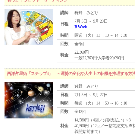
もっと！ タロット・リーディング
講師
狩野 みどり
7月 5日 ～ 9月 20日
日程
B Week
時間
隔週 （
火
） 13 ：10 ～ 14 ：30
回数
全6回
22,360円
料金
一般22,360円/入学者20,090円
西洋占星術「ステップ4」 ～運勢の変化や人生上の転機を推理する方
講師
狩野 みどり
日程
7月 5日 ～ 9月 27日
時間
毎週 （
火
） 14 ：50 ～ 16 ：10
回数
全12回
14,580円（4回／分割支払い）×3
料金
40,500円（12回／一括前納支払※
義開始前まで）