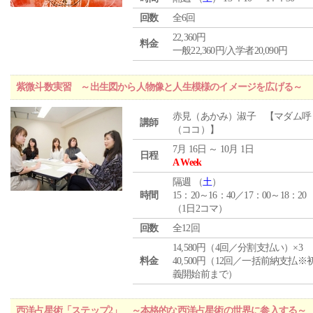
回数
全6回
22,360円
料金
一般22,360円/入学者20,090円
紫微斗数実習 ～出生図から人物像と人生模様のイメージを広げる～
赤見（あかみ）淑子 【マダム呼
講師
（ココ）】
7月 16日 ～ 10月 1日
日程
A Week
隔週 （
土
）
時間
15：20～16：40／17：00～18：20
（1日2コマ）
回数
全12回
14,580円（4回／分割支払い）×3
料金
40,500円（12回／一括前納支払※
義開始前まで）
西洋占星術「ステップ2」 ～本格的な西洋占星術の世界に参入する～