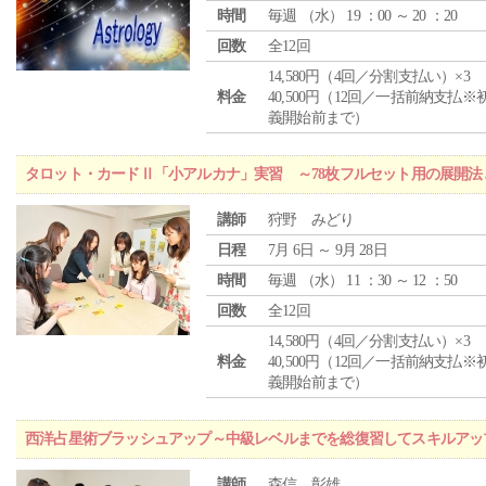
時間
毎週 （
水
） 19 ：00 ～ 20 ：20
回数
全12回
14,580円（4回／分割支払い）×3
料金
40,500円（12回／一括前納支払※
義開始前まで）
タロット・カードⅡ「小アルカナ」実習 ～78枚フルセット用の展開
講師
狩野 みどり
日程
7月 6日 ～ 9月 28日
時間
毎週 （
水
） 11 ：30 ～ 12 ：50
回数
全12回
14,580円（4回／分割支払い）×3
料金
40,500円（12回／一括前納支払※
義開始前まで）
西洋占星術ブラッシュアップ～中級レベルまでを総復習してスキルアッ
講師
森信 彰雄