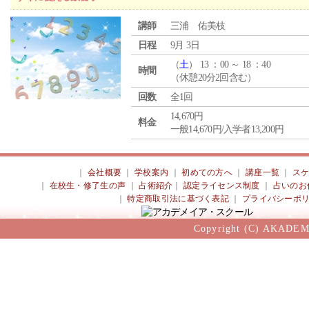
講師
三浦 佑美枝
日程
9月 3日
（
土
） 13 ：00 ～ 18 ：40
時間
（休憩20分2回含む）
回数
全1回
14,670円
料金
一般14,670円/入学者13,200円
｜
会社概要
｜
学校案内
｜
初めての方へ
｜
講座一覧
｜
ス
｜
在校生・修了生の声
｜
占術紹介
｜
認定ライセンス制度
｜
占いのお
｜
特定商取引法に基づく表記
｜
プライバシーポ
Copyright (C) AKADEM