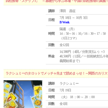
四柱推命「ステップ3」 ～基礎から学ぶ本場・中国の四柱推命の真髄
講師
澤田 昌征
7月 18日 ～ 10月 3日
日程
B Week
隔週 （
月
）
時間
14：50～16：10／16：30～17：50
（1日2コマ）
回数
全12回
14,580円（4回／分割支払い）×3
料金
40,500円（12回／一括前納支払※
義開始前まで）
ラクシュミーのタロットでメッチャ先まで読めまっせ！～関西のカリス
講師
ラクシュミー
日程
7月 19日
時間
（
火
） 18 ：00 ～ 20 ：00
回数
全1回