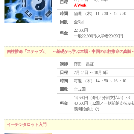
日程
A Week
時間
隔週 （
木
） 11 ：30 ～ 12 ：50
回数
全6回
22,360円
料金
一般22,360円/入学者20,090円
四柱推命「ステップ2」 ～基礎から学ぶ本場・中国の四柱推命の真髄
講師
澤田 昌征
日程
7月 14日 ～ 10月 6日
時間
毎週 （
木
） 14 ：50 ～ 16 ：10
回数
全12回
14,580円（4回／分割支払い）×3
料金
40,500円（12回／一括前納支払※
義開始前まで）
イーチンタロット入門