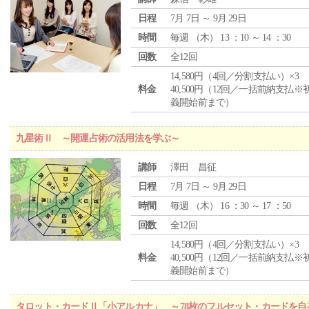
日程
7月 7日 ～ 9月 29日
時間
毎週 （
木
） 13 ：10 ～ 14 ：30
回数
全12回
14,580円（4回／分割支払い）×3
料金
40,500円（12回／一括前納支払※
義開始前まで）
九星術Ⅱ ～開運占術の活用法を学ぶ～
講師
澤田 昌征
日程
7月 7日 ～ 9月 29日
時間
毎週 （
木
） 16 ：30 ～ 17 ：50
回数
全12回
14,580円（4回／分割支払い）×3
料金
40,500円（12回／一括前納支払※
義開始前まで）
タロット・カードⅡ「小アルカナ」 ～78枚のフルセット・カードを自