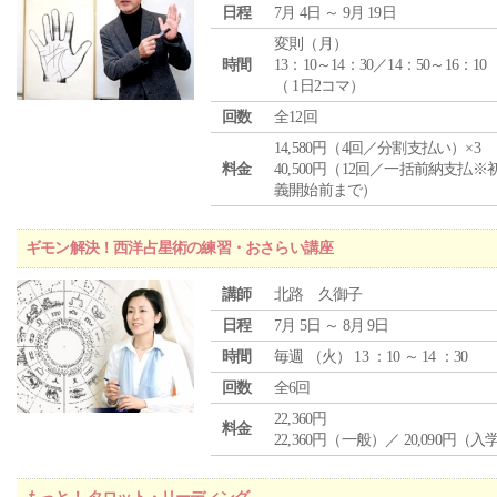
日程
7月 4日 ～ 9月 19日
変則（月）
時間
13：10～14：30／14：50～16：10
（ 1日2コマ）
回数
全12回
14,580円（4回／分割支払い）×3
料金
40,500円（12回／一括前納支払※
義開始前まで）
ギモン解決！西洋占星術の練習・おさらい講座
講師
北路 久御子
日程
7月 5日 ～ 8月 9日
時間
毎週 （
火
） 13 ：10 ～ 14 ：30
回数
全6回
22,360円
料金
22,360円（一般）／ 20,090円（