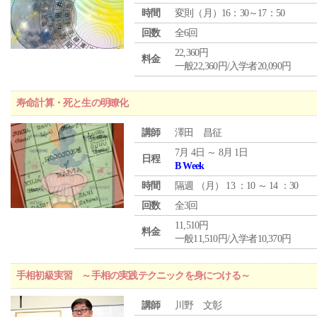
時間
変則（月）16：30～17：50
回数
全6回
22,360円
料金
一般22,360円/入学者20,090円
寿命計算・死と生の明瞭化
講師
澤田 昌征
7月 4日 ～ 8月 1日
日程
B Week
時間
隔週 （
月
） 13 ：10 ～ 14 ：30
回数
全3回
11,510円
料金
一般11,510円/入学者10,370円
手相初級実習 ～手相の実践テクニックを身につける～
講師
川野 文彰