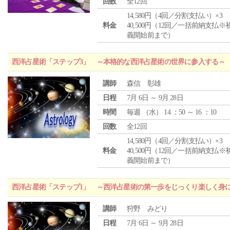
回数
全12回
14,580円（4回／分割支払い）×3
料金
40,500円（12回／一括前納支払※
義開始前まで）
西洋占星術「ステップ3」 ～本格的な西洋占星術の世界に参入する～
講師
森信 彰雄
日程
7月 6日 ～ 9月 28日
時間
毎週 （
水
） 14 ：50 ～ 16 ：10
回数
全12回
14,580円（4回／分割支払い）×3
料金
40,500円（12回／一括前納支払※
義開始前まで）
西洋占星術「ステップ1」 ～西洋占星術の第一歩をじっくり楽しく身
講師
狩野 みどり
日程
7月 6日 ～ 9月 28日