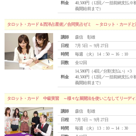
料金
40,500円（12回／一括前納支払※
義開始前まで）
タロット・カード＆西洋占星術／合同実占ゼミ ～タロット・カードと
講師
森信 彰雄
日程
7月 5日 ～ 9月 27日
時間
毎週 （
火
） 14 ：50 ～ 16 ：10
回数
全12回
14,580円（4回／分割支払い）×3
料金
40,500円（12回／一括前納支払※
義開始前まで）
タロット・カード 中級実習 ～様々な展開法を使いこなしてリーディ
講師
森信 彰雄
日程
7月 5日 ～ 9月 27日
時間
毎週 （
火
） 13 ：10 ～ 14 ：30