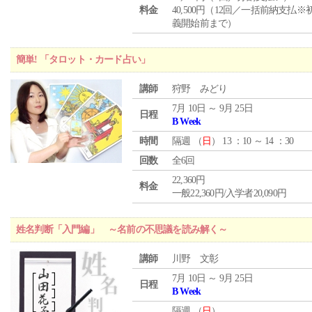
料金
40,500円（12回／一括前納支払※
義開始前まで）
簡単! 「タロット・カード占い」
講師
狩野 みどり
7月 10日 ～ 9月 25日
日程
B Week
時間
隔週 （
日
） 13 ：10 ～ 14 ：30
回数
全6回
22,360円
料金
一般22,360円/入学者20,090円
姓名判断「入門編」 ～名前の不思議を読み解く～
講師
川野 文彰
7月 10日 ～ 9月 25日
日程
B Week
隔週 （
日
）