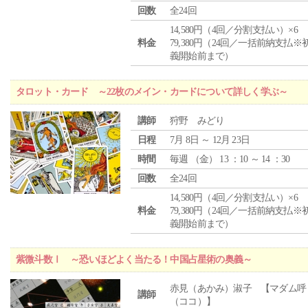
回数
全24回
14,580円（4回／分割支払い）×6
料金
79,380円（24回／一括前納支払※
義開始前まで）
タロット・カード ～22枚のメイン・カードについて詳しく学ぶ～
講師
狩野 みどり
日程
7月 8日 ～ 12月 23日
時間
毎週 （
金
） 13 ：10 ～ 14 ：30
回数
全24回
14,580円（4回／分割支払い）×6
料金
79,380円（24回／一括前納支払※
義開始前まで）
紫微斗数Ⅰ ～恐いほどよく当たる！中国占星術の奥義～
赤見（あかみ）淑子 【マダム呼
講師
（ココ）】