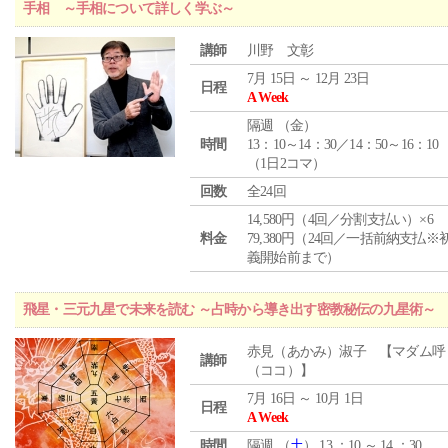
手相 ～手相について詳しく学ぶ～
講師
川野 文彰
7月 15日 ～ 12月 23日
日程
A Week
隔週 （
金
）
時間
13：10～14：30／14：50～16：10
（1日2コマ）
回数
全24回
14,580円（4回／分割支払い）×6
料金
79,380円（24回／一括前納支払※
義開始前まで）
飛星・三元九星で未来を読む ～占時から導き出す密教秘伝の九星術～
赤見（あかみ）淑子 【マダム呼
講師
（ココ）】
7月 16日 ～ 10月 1日
日程
A Week
時間
隔週 （
土
） 13 ：10 ～ 14 ：30