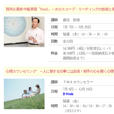
西洋占星術 中級実習「Part2」～ホロスコープ・リーディングの技術
講師
森信 彰雄
日程
7月 7日 ～ 9月 29日
時間
毎週 （
木
） 14 ：50 ～ 16 ：10
回数
全12回
14,580円（4回／分割支払い）×3
料金
40,500円（12回／一括前納支払※
義開始前まで）
心理カウンセリング ～人に接する仕事には必須！相手の心を開く心理
講師
ＴＭＡカウンセラー
7月 8日 ～ 12月 16日
日程
B Week
隔週 （
金
）
時間
14：50～16：10／16：30～17：50
（1日2コマ）