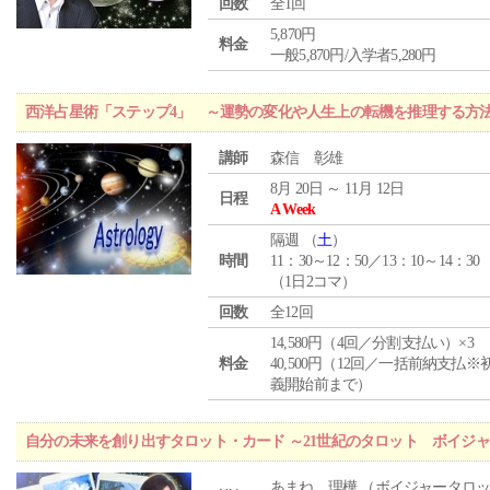
回数
全1回
5,870円
料金
一般5,870円/入学者5,280円
西洋占星術「ステップ4」 ～運勢の変化や人生上の転機を推理する方
講師
森信 彰雄
8月 20日 ～ 11月 12日
日程
A Week
隔週 （
土
）
時間
11：30～12：50／13：10～14：30
（1日2コマ）
回数
全12回
14,580円（4回／分割支払い）×3
料金
40,500円（12回／一括前納支払※
義開始前まで）
自分の未来を創り出すタロット・カード ～21世紀のタロット ボイジ
あまね 理樺 （ボイジャータロ