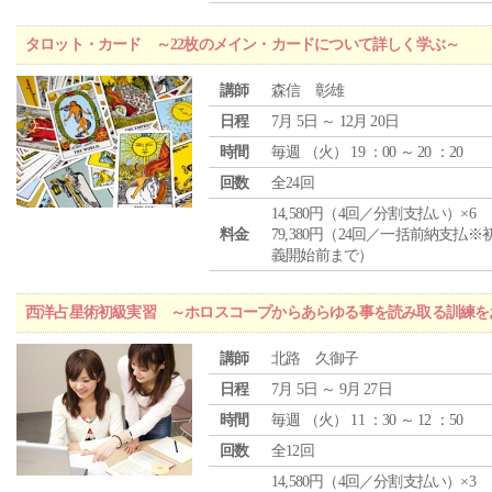
タロット・カード ～22枚のメイン・カードについて詳しく学ぶ～
講師
森信 彰雄
日程
7月 5日 ～ 12月 20日
時間
毎週 （
火
） 19 ：00 ～ 20 ：20
回数
全24回
14,580円（4回／分割支払い）×6
料金
79,380円（24回／一括前納支払※
義開始前まで）
西洋占星術初級実習 ～ホロスコープからあらゆる事を読み取る訓練を
講師
北路 久御子
日程
7月 5日 ～ 9月 27日
時間
毎週 （
火
） 11 ：30 ～ 12 ：50
回数
全12回
14,580円（4回／分割支払い）×3