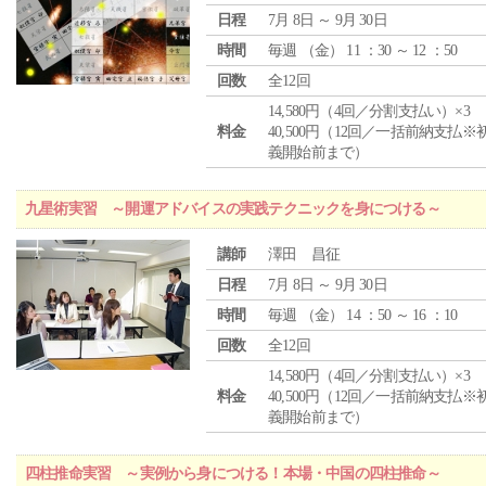
日程
7月 8日 ～ 9月 30日
時間
毎週 （
金
） 11 ：30 ～ 12 ：50
回数
全12回
14,580円（4回／分割支払い）×3
料金
40,500円（12回／一括前納支払※
義開始前まで）
九星術実習 ～開運アドバイスの実践テクニックを身につける～
講師
澤田 昌征
日程
7月 8日 ～ 9月 30日
時間
毎週 （
金
） 14 ：50 ～ 16 ：10
回数
全12回
14,580円（4回／分割支払い）×3
料金
40,500円（12回／一括前納支払※
義開始前まで）
四柱推命実習 ～実例から身につける！本場・中国の四柱推命～