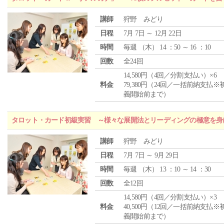
講師
狩野 みどり
日程
7月 7日 ～ 12月 22日
時間
毎週 （
木
） 14 ：50 ～ 16 ：10
回数
全24回
14,580円（4回／分割支払い）×6
料金
79,380円（24回／一括前納支払※
義開始前まで）
タロット・カード初級実習 ～様々な展開法とリーディングの極意を身
講師
狩野 みどり
日程
7月 7日 ～ 9月 29日
時間
毎週 （
木
） 13 ：10 ～ 14 ：30
回数
全12回
14,580円（4回／分割支払い）×3
料金
40,500円（12回／一括前納支払※
義開始前まで）