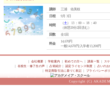
講師
三浦 佑美枝
日程
9月 3日
（
土
） 13 ：00 ～ 18 ：40
時間
（休憩20分2回含む）
回数
全1回
14,670円
料金
一般14,670円/入学者13,200円
｜
会社概要
｜
学校案内
｜
初めての方へ
｜
講座一覧
｜
ス
｜
在校生・修了生の声
｜
占術紹介
｜
認定ライセンス制度
｜
占いのお
｜
特定商取引法に基づく表記
｜
プライバシーポ
Copyright (C) AKADEM