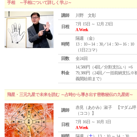
手相 ～手相について詳しく学ぶ～
講師
川野 文彰
7月 15日 ～ 12月 23日
日程
A Week
隔週 （
金
）
時間
13：10～14：30／14：50～16：10
（1日2コマ）
回数
全24回
14,580円（4回／分割支払い）×6
料金
79,380円（24回／一括前納支払※
義開始前まで）
飛星・三元九星で未来を読む ～占時から導き出す密教秘伝の九星術～
赤見（あかみ）淑子 【マダム呼
講師
（ココ）】
7月 16日 ～ 10月 1日
日程
A Week
時間
隔週 （
土
） 13 ：10 ～ 14 ：30