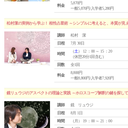
5,870円
料金
一般5,870円/入学者5,280円
松村潔の実例から学ぶ！ 相性占星術 ～シンプルに考えると、本質が見
講師
松村 潔
日程
7月 30日
（
土
） 12 ：00 ～ 15 ：20
時間
（休憩20分1回含む）
回数
全1回
8,800円
料金
一般8,800円/入学者7,920円
鏡リュウジのアスペクトの理論と実践 ～ホロスコープ解釈の鍵を探し
講師
鏡 リュウジ
日程
8月 1日
時間
（
月
） 19 ：00 ～ 21 ：00