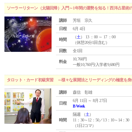
ソーラーリターン（太陽回帰）入門～1年間の運勢を知る！西洋占星術
講師
芳垣 宗久
日程
6月 4日
（
土
） 13 ：00 ～ 17 ：00
時間
（休憩20分1回含む）
回数
全1回
10,760円
料金
一般10,760円/入学者9,680円
タロット・カード初級実習 ～様々な展開法とリーディングの極意を身
講師
森信 彰雄
6月 11日 ～ 8月 27日
日程
B Week
隔週 （
土
）
時間
11：30～12：50／13：10～14：30
（1日2コマ）