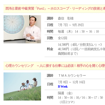
西洋占星術 中級実習「Part2」～ホロスコープ・リーディングの技術
講師
森信 彰雄
日程
7月 7日 ～ 9月 29日
時間
毎週 （
木
） 14 ：50 ～ 16 ：10
回数
全12回
14,580円（4回／分割支払い）×3
料金
40,500円（12回／一括前納支払※
義開始前まで）
心理カウンセリング ～人に接する仕事には必須！相手の心を開く心理
講師
ＴＭＡカウンセラー
7月 8日 ～ 12月 16日
日程
B Week
隔週 （
金
）
時間
14：50～16：10／16：30～17：50
（1日2コマ）