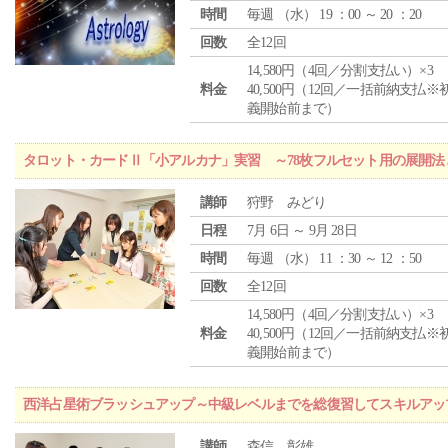
時間
毎週 （
水
） 19 ：00 ～ 20 ：20
回数
全12回
14,580円（4回／分割支払い）×3
料金
40,500円（12回／一括前納支払※
義開始前まで）
タロット・カードⅡ「小アルカナ」実習 ～78枚フルセット用の展開
講師
狩野 みどり
日程
7月 6日 ～ 9月 28日
時間
毎週 （
水
） 11 ：30 ～ 12 ：50
回数
全12回
14,580円（4回／分割支払い）×3
料金
40,500円（12回／一括前納支払※
義開始前まで）
西洋占星術ブラッシュアップ～中級レベルまでを総復習してスキルアッ
講師
森信 彰雄