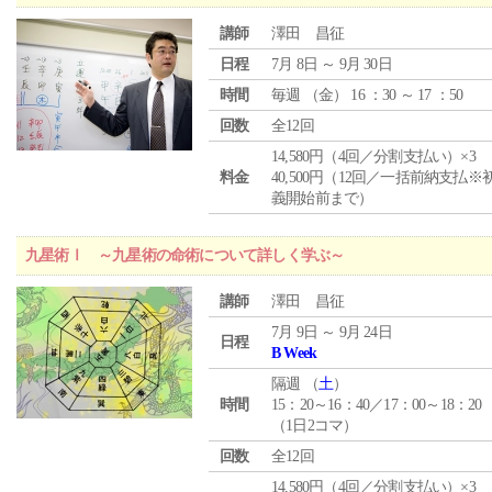
講師
澤田 昌征
日程
7月 8日 ～ 9月 30日
時間
毎週 （
金
） 16 ：30 ～ 17 ：50
回数
全12回
14,580円（4回／分割支払い）×3
料金
40,500円（12回／一括前納支払※
義開始前まで）
九星術Ⅰ ～九星術の命術について詳しく学ぶ～
講師
澤田 昌征
7月 9日 ～ 9月 24日
日程
B Week
隔週 （
土
）
時間
15：20～16：40／17：00～18：20
（1日2コマ）
回数
全12回
14,580円（4回／分割支払い）×3