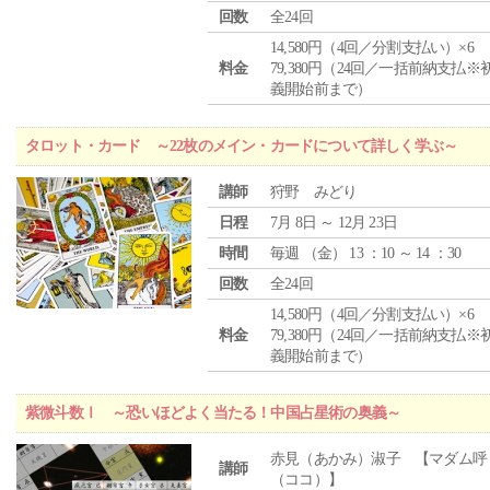
回数
全24回
14,580円（4回／分割支払い）×6
料金
79,380円（24回／一括前納支払※
義開始前まで）
タロット・カード ～22枚のメイン・カードについて詳しく学ぶ～
講師
狩野 みどり
日程
7月 8日 ～ 12月 23日
時間
毎週 （
金
） 13 ：10 ～ 14 ：30
回数
全24回
14,580円（4回／分割支払い）×6
料金
79,380円（24回／一括前納支払※
義開始前まで）
紫微斗数Ⅰ ～恐いほどよく当たる！中国占星術の奥義～
赤見（あかみ）淑子 【マダム呼
講師
（ココ）】