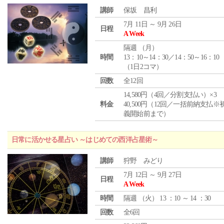
講師
保坂 昌利
7月 11日 ～ 9月 26日
日程
A Week
隔週 （
月
）
時間
13：10～14：30／14：50～16：10
（1日2コマ）
回数
全12回
14,580円（4回／分割支払い）×3
料金
40,500円（12回／一括前納支払※
義開始前まで）
日常に活かせる星占い ～はじめての西洋占星術～
講師
狩野 みどり
7月 12日 ～ 9月 27日
日程
A Week
時間
隔週 （
火
） 13 ：10 ～ 14 ：30
回数
全6回