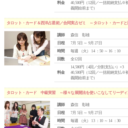
料金
40,500円（12回／一括前納支払※
義開始前まで）
タロット・カード＆西洋占星術／合同実占ゼミ ～タロット・カードと
講師
森信 彰雄
日程
7月 5日 ～ 9月 27日
時間
毎週 （
火
） 14 ：50 ～ 16 ：10
回数
全12回
14,580円（4回／分割支払い）×3
料金
40,500円（12回／一括前納支払※
義開始前まで）
タロット・カード 中級実習 ～様々な展開法を使いこなしてリーディ
講師
森信 彰雄
日程
7月 5日 ～ 9月 27日
時間
毎週 （
火
） 13 ：10 ～ 14 ：30