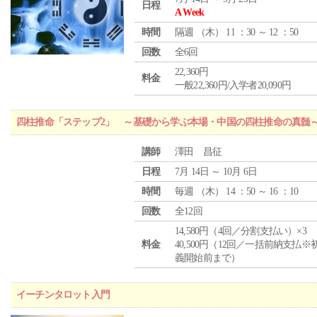
日程
A Week
時間
隔週 （
木
） 11 ：30 ～ 12 ：50
回数
全6回
22,360円
料金
一般22,360円/入学者20,090円
四柱推命「ステップ2」 ～基礎から学ぶ本場・中国の四柱推命の真髄
講師
澤田 昌征
日程
7月 14日 ～ 10月 6日
時間
毎週 （
木
） 14 ：50 ～ 16 ：10
回数
全12回
14,580円（4回／分割支払い）×3
料金
40,500円（12回／一括前納支払※
義開始前まで）
イーチンタロット入門