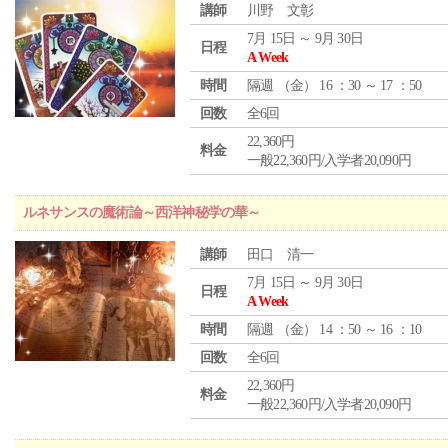
講師
川野 文彰
7月 15日 ～ 9月 30日
日程
A Week
時間
隔週 （
金
） 16 ：30 ～ 17 ：50
回数
全6回
22,360円
料金
一般22,360円/入学者20,090円
ルネサンスの魔術論～西洋神秘学の華～
講師
田口 清一
7月 15日 ～ 9月 30日
日程
A Week
時間
隔週 （
金
） 14 ：50 ～ 16 ：10
回数
全6回
22,360円
料金
一般22,360円/入学者20,090円