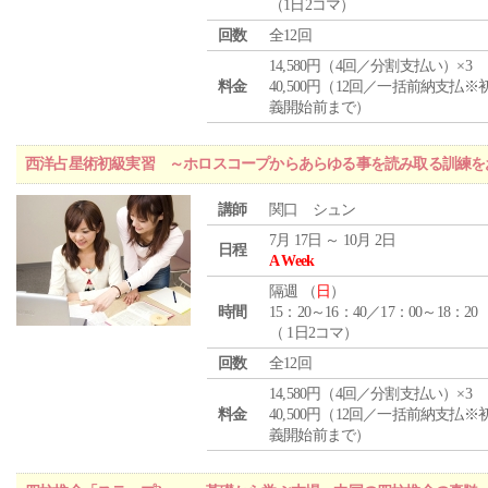
（1日2コマ）
回数
全12回
14,580円（4回／分割支払い）×3
料金
40,500円（12回／一括前納支払※
義開始前まで）
西洋占星術初級実習 ～ホロスコープからあらゆる事を読み取る訓練を
講師
関口 シュン
7月 17日 ～ 10月 2日
日程
A Week
隔週 （
日
）
時間
15：20～16：40／17：00～18：20
（ 1日2コマ）
回数
全12回
14,580円（4回／分割支払い）×3
料金
40,500円（12回／一括前納支払※
義開始前まで）