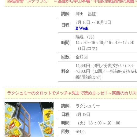
四柱推命「ステップ3」 ～基礎から学ぶ本場・中国の四柱推命の真髄
講師
澤田 昌征
7月 18日 ～ 10月 3日
日程
B Week
隔週 （
月
）
時間
14：50～16：10／16：30～17：50
（1日2コマ）
回数
全12回
14,580円（4回／分割支払い）×3
料金
40,500円（12回／一括前納支払※
義開始前まで）
ラクシュミーのタロットでメッチャ先まで読めまっせ！～関西のカリス
講師
ラクシュミー
日程
7月 19日
時間
（
火
） 18 ：00 ～ 20 ：00
回数
全1回