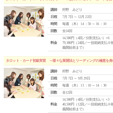
講師
狩野 みどり
日程
7月 7日 ～ 12月 22日
時間
毎週 （
木
） 14 ：50 ～ 16 ：10
回数
全24回
14,580円（4回／分割支払い）×6
料金
79,380円（24回／一括前納支払※
義開始前まで）
タロット・カード初級実習 ～様々な展開法とリーディングの極意を身
講師
狩野 みどり
日程
7月 7日 ～ 9月 29日
時間
毎週 （
木
） 13 ：10 ～ 14 ：30
回数
全12回
14,580円（4回／分割支払い）×3
料金
40,500円（12回／一括前納支払※
義開始前まで）