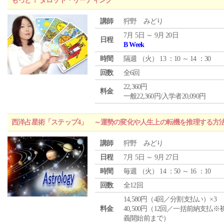
もっと！ タロット・リーディング
講師
狩野 みどり
7月 5日 ～ 9月 20日
日程
B Week
時間
隔週 （
火
） 13 ：10 ～ 14 ：30
回数
全6回
22,360円
料金
一般22,360円/入学者20,090円
西洋占星術「ステップ4」 ～運勢の変化や人生上の転機を推理する方
講師
狩野 みどり
日程
7月 5日 ～ 9月 27日
時間
毎週 （
火
） 14 ：50 ～ 16 ：10
回数
全12回
14,580円（4回／分割支払い）×3
料金
40,500円（12回／一括前納支払※
義開始前まで）