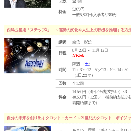
回数
全1回
5,870円
料金
一般5,870円/入学者5,280円
西洋占星術「ステップ4」 ～運勢の変化や人生上の転機を推理する方
講師
森信 彰雄
8月 20日 ～ 11月 12日
日程
A Week
隔週 （
土
）
時間
11：30～12：50／13：10～14：30
（1日2コマ）
回数
全12回
14,580円（4回／分割支払い）×3
料金
40,500円（12回／一括前納支払※
義開始前まで）
自分の未来を創り出すタロット・カード ～21世紀のタロット ボイジ
あまね 理樺 （ボイジャータロ