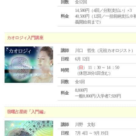
回数
全12回
14,580円（4回／分割支払い）×3
料金
40,500円（12回／一括前納支払※
義開始前まで）
カオロジィ入門講座
講師
川口 哲生（元祖カオロジスト）
日程
6月 12日
（
日
） 11 ：30 ～ 14 ：50
時間
（休憩20分1回含む）
回数
全1回
8,800円
料金
一般8,800円/入学者7,920円
宿曜占星術「入門編」
講師
川野 文彰
日程
7月 4日 ～ 9月 19日