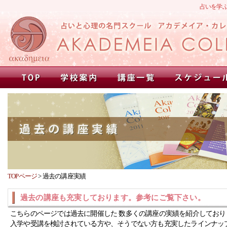
占いを学
TOPページ
>
過去の講座実績
過去の講座も充実しております。参考にご覧下さい。
こちらのページでは過去に開催した 数多くの講座の実績を紹介しており
入学や受講を検討されている方や、そうでない方も充実したラインナッ