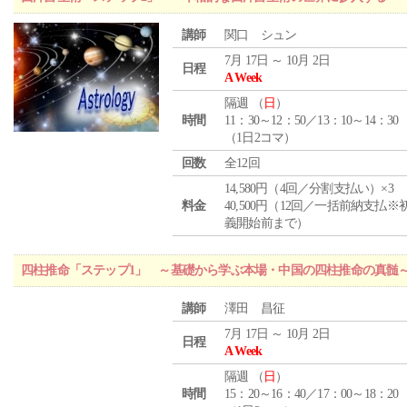
講師
関口 シュン
7月 17日 ～ 10月 2日
日程
A Week
隔週 （
日
）
時間
11：30～12：50／13：10～14：30
（1日2コマ）
回数
全12回
14,580円（4回／分割支払い）×3
料金
40,500円（12回／一括前納支払※
義開始前まで）
四柱推命「ステップ1」 ～基礎から学ぶ本場・中国の四柱推命の真髄
講師
澤田 昌征
7月 17日 ～ 10月 2日
日程
A Week
隔週 （
日
）
時間
15：20～16：40／17：00～18：20