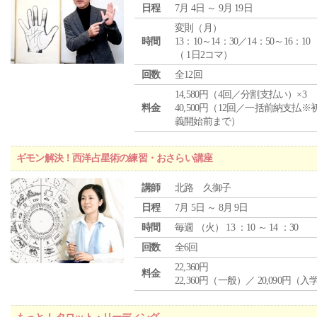
日程
7月 4日 ～ 9月 19日
変則（月）
時間
13：10～14：30／14：50～16：10
（ 1日2コマ）
回数
全12回
14,580円（4回／分割支払い）×3
料金
40,500円（12回／一括前納支払※
義開始前まで）
ギモン解決！西洋占星術の練習・おさらい講座
講師
北路 久御子
日程
7月 5日 ～ 8月 9日
時間
毎週 （
火
） 13 ：10 ～ 14 ：30
回数
全6回
22,360円
料金
22,360円（一般）／ 20,090円（