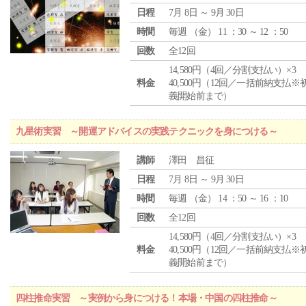
日程
7月 8日 ～ 9月 30日
時間
毎週 （
金
） 11 ：30 ～ 12 ：50
回数
全12回
14,580円（4回／分割支払い）×3
料金
40,500円（12回／一括前納支払※
義開始前まで）
九星術実習 ～開運アドバイスの実践テクニックを身につける～
講師
澤田 昌征
日程
7月 8日 ～ 9月 30日
時間
毎週 （
金
） 14 ：50 ～ 16 ：10
回数
全12回
14,580円（4回／分割支払い）×3
料金
40,500円（12回／一括前納支払※
義開始前まで）
四柱推命実習 ～実例から身につける！本場・中国の四柱推命～