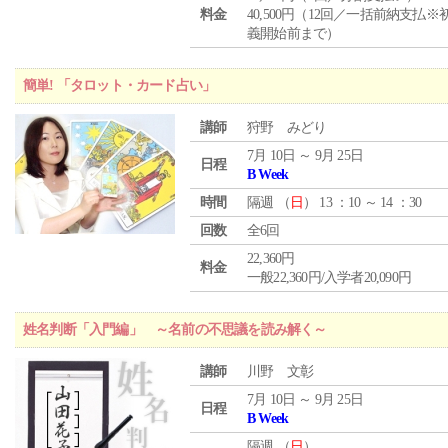
料金
40,500円（12回／一括前納支払※
義開始前まで）
簡単! 「タロット・カード占い」
講師
狩野 みどり
7月 10日 ～ 9月 25日
日程
B Week
時間
隔週 （
日
） 13 ：10 ～ 14 ：30
回数
全6回
22,360円
料金
一般22,360円/入学者20,090円
姓名判断「入門編」 ～名前の不思議を読み解く～
講師
川野 文彰
7月 10日 ～ 9月 25日
日程
B Week
隔週 （
日
）