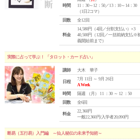
時間
11：30～12：50／13：10～14：30
（1日2コマ）
回数
全12回
14,580円（4回／分割支払い）×3
料金
40,500円（12回／一括前納支払※
義開始前まで）
実際に占って学ぶ！ 「タロット・カード占い」
講師
大木 華子
7月 11日 ～ 9月 26日
日程
A Week
時間
隔週 （
月
） 11 ：30 ～ 12 ：50
回数
全6回
22,360円
料金
一般22,360円/入学者20,090円
断易（五行易）入門編 ～仙人秘伝の未来予知術～