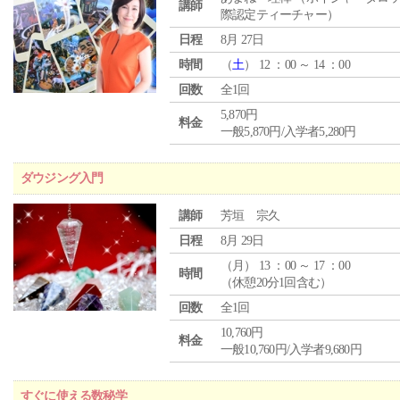
講師
際認定ティーチャー）
日程
8月 27日
時間
（
土
） 12 ：00 ～ 14 ：00
回数
全1回
5,870円
料金
一般5,870円/入学者5,280円
ダウジング入門
講師
芳垣 宗久
日程
8月 29日
（
月
） 13 ：00 ～ 17 ：00
時間
（休憩20分1回含む）
回数
全1回
10,760円
料金
一般10,760円/入学者9,680円
すぐに使える数秘学