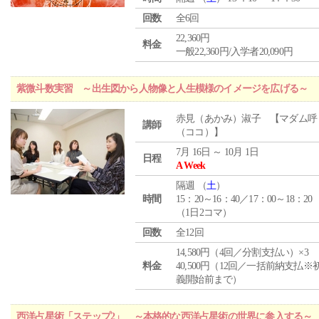
回数
全6回
22,360円
料金
一般22,360円/入学者20,090円
紫微斗数実習 ～出生図から人物像と人生模様のイメージを広げる～
赤見（あかみ）淑子 【マダム呼
講師
（ココ）】
7月 16日 ～ 10月 1日
日程
A Week
隔週 （
土
）
時間
15：20～16：40／17：00～18：20
（1日2コマ）
回数
全12回
14,580円（4回／分割支払い）×3
料金
40,500円（12回／一括前納支払※
義開始前まで）
西洋占星術「ステップ2」 ～本格的な西洋占星術の世界に参入する～