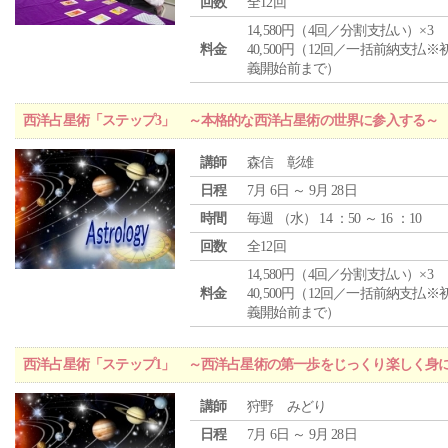
回数
全12回
14,580円（4回／分割支払い）×3
料金
40,500円（12回／一括前納支払※
義開始前まで）
西洋占星術「ステップ3」 ～本格的な西洋占星術の世界に参入する～
講師
森信 彰雄
日程
7月 6日 ～ 9月 28日
時間
毎週 （
水
） 14 ：50 ～ 16 ：10
回数
全12回
14,580円（4回／分割支払い）×3
料金
40,500円（12回／一括前納支払※
義開始前まで）
西洋占星術「ステップ1」 ～西洋占星術の第一歩をじっくり楽しく身
講師
狩野 みどり
日程
7月 6日 ～ 9月 28日