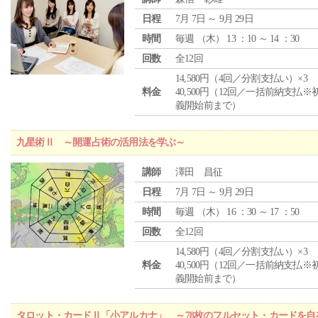
日程
7月 7日 ～ 9月 29日
時間
毎週 （
木
） 13 ：10 ～ 14 ：30
回数
全12回
14,580円（4回／分割支払い）×3
料金
40,500円（12回／一括前納支払※
義開始前まで）
九星術Ⅱ ～開運占術の活用法を学ぶ～
講師
澤田 昌征
日程
7月 7日 ～ 9月 29日
時間
毎週 （
木
） 16 ：30 ～ 17 ：50
回数
全12回
14,580円（4回／分割支払い）×3
料金
40,500円（12回／一括前納支払※
義開始前まで）
タロット・カードⅡ「小アルカナ」 ～78枚のフルセット・カードを自