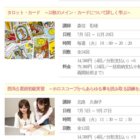
タロット・カード ～22枚のメイン・カードについて詳しく学ぶ～
講師
森信 彰雄
日程
7月 5日 ～ 12月 20日
時間
毎週 （
火
） 19 ：00 ～ 20 ：20
回数
全24回
14,580円（4回／分割支払い）×6
料金
79,380円（24回／一括前納支払※
義開始前まで）
西洋占星術初級実習 ～ホロスコープからあらゆる事を読み取る訓練を
講師
北路 久御子
日程
7月 5日 ～ 9月 27日
時間
毎週 （
火
） 11 ：30 ～ 12 ：50
回数
全12回
14,580円（4回／分割支払い）×3