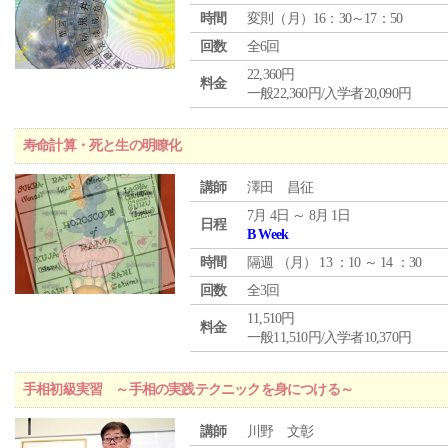
時間
変則（月）16：30～17：50
回数
全6回
22,360円
料金
一般22,360円/入学者20,090円
寿命計算・死と生の明瞭化
講師
澤田 昌征
7月 4日 ～ 8月 1日
日程
B Week
時間
隔週 （
月
） 13 ：10 ～ 14 ：30
回数
全3回
11,510円
料金
一般11,510円/入学者10,370円
手相初級実習 ～手相の実践テクニックを身につける～
講師
川野 文彰