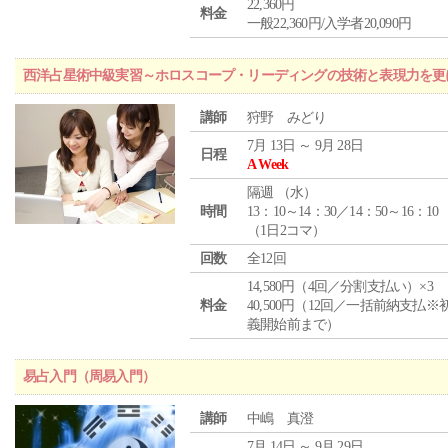
22,360円
料金
一般22,360円/入学者20,090円
西洋占星術中級実習～ホロスコープ・リーディングの技術と表現力を更
講師
狩野 みどり
7月 13日 ～ 9月 28日
日程
A Week
隔週 （
水
）
時間
13：10～14：30／14：50～16：10
（1日2コマ）
回数
全12回
14,580円（4回／分割支払い）×3
料金
40,500円（12回／一括前納支払※
義開始前まで）
易占入門（周易入門）
講師
中嶋 真澄
7月 14日 ～ 9月 29日