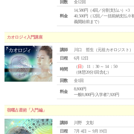
回数
全12回
14,580円（4回／分割支払い）×3
料金
40,500円（12回／一括前納支払※
義開始前まで）
カオロジィ入門講座
講師
川口 哲生（元祖カオロジスト）
日程
6月 12日
（
日
） 11 ：30 ～ 14 ：50
時間
（休憩20分1回含む）
回数
全1回
8,800円
料金
一般8,800円/入学者7,920円
宿曜占星術「入門編」
講師
川野 文彰
日程
7月 4日 ～ 9月 19日