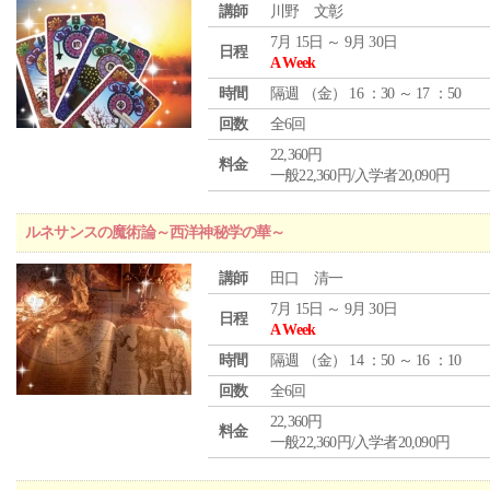
講師
川野 文彰
7月 15日 ～ 9月 30日
日程
A Week
時間
隔週 （
金
） 16 ：30 ～ 17 ：50
回数
全6回
22,360円
料金
一般22,360円/入学者20,090円
ルネサンスの魔術論～西洋神秘学の華～
講師
田口 清一
7月 15日 ～ 9月 30日
日程
A Week
時間
隔週 （
金
） 14 ：50 ～ 16 ：10
回数
全6回
22,360円
料金
一般22,360円/入学者20,090円