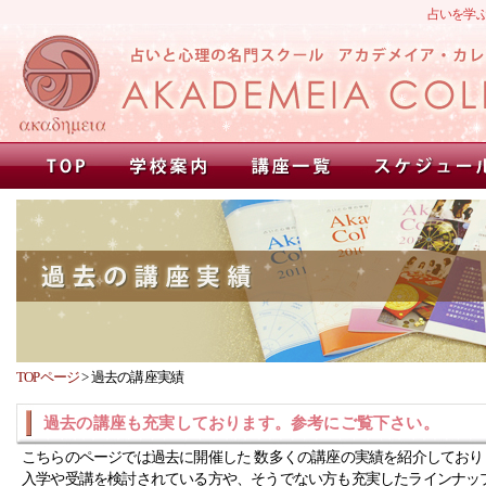
占いを学
TOPページ
>
過去の講座実績
過去の講座も充実しております。参考にご覧下さい。
こちらのページでは過去に開催した 数多くの講座の実績を紹介しており
入学や受講を検討されている方や、そうでない方も充実したラインナッ