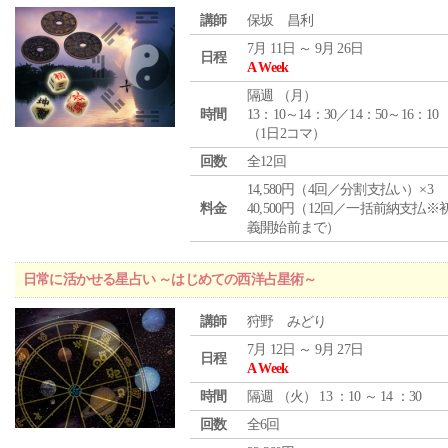
講師
保坂 昌利
7月 11日 ～ 9月 26日
日程
A Week
隔週 （
月
）
時間
13：10～14：30／14：50～16：10
（1日2コマ）
回数
全12回
14,580円（4回／分割支払い）×3
料金
40,500円（12回／一括前納支払※
義開始前まで）
日常に活かせる星占い ～はじめての西洋占星術～
講師
狩野 みどり
7月 12日 ～ 9月 27日
日程
A Week
時間
隔週 （
火
） 13 ：10 ～ 14 ：30
回数
全6回