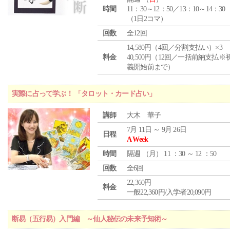
時間
11：30～12：50／13：10～14：30
（1日2コマ）
回数
全12回
14,580円（4回／分割支払い）×3
料金
40,500円（12回／一括前納支払※
義開始前まで）
実際に占って学ぶ！ 「タロット・カード占い」
講師
大木 華子
7月 11日 ～ 9月 26日
日程
A Week
時間
隔週 （
月
） 11 ：30 ～ 12 ：50
回数
全6回
22,360円
料金
一般22,360円/入学者20,090円
断易（五行易）入門編 ～仙人秘伝の未来予知術～