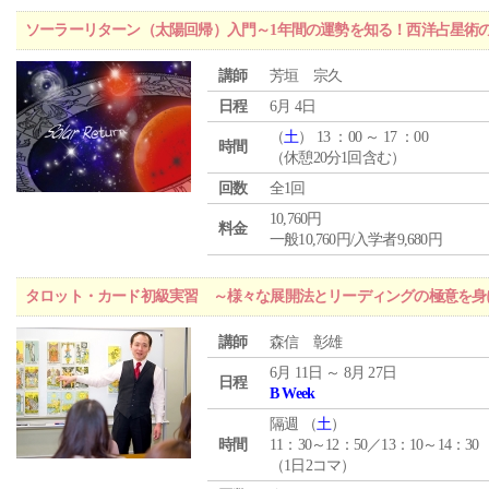
ソーラーリターン（太陽回帰）入門～1年間の運勢を知る！西洋占星術
講師
芳垣 宗久
日程
6月 4日
（
土
） 13 ：00 ～ 17 ：00
時間
（休憩20分1回含む）
回数
全1回
10,760円
料金
一般10,760円/入学者9,680円
タロット・カード初級実習 ～様々な展開法とリーディングの極意を身
講師
森信 彰雄
6月 11日 ～ 8月 27日
日程
B Week
隔週 （
土
）
時間
11：30～12：50／13：10～14：30
（1日2コマ）