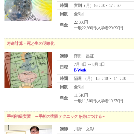
時間
変則（月）16：30～17：50
回数
全6回
22,360円
料金
一般22,360円/入学者20,090円
寿命計算・死と生の明瞭化
講師
澤田 昌征
7月 4日 ～ 8月 1日
日程
B Week
時間
隔週 （
月
） 13 ：10 ～ 14 ：30
回数
全3回
11,510円
料金
一般11,510円/入学者10,370円
手相初級実習 ～手相の実践テクニックを身につける～
講師
川野 文彰