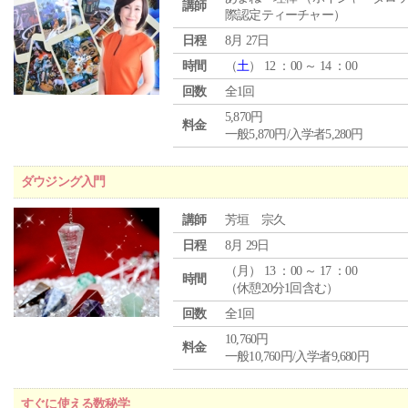
講師
際認定ティーチャー）
日程
8月 27日
時間
（
土
） 12 ：00 ～ 14 ：00
回数
全1回
5,870円
料金
一般5,870円/入学者5,280円
ダウジング入門
講師
芳垣 宗久
日程
8月 29日
（
月
） 13 ：00 ～ 17 ：00
時間
（休憩20分1回含む）
回数
全1回
10,760円
料金
一般10,760円/入学者9,680円
すぐに使える数秘学