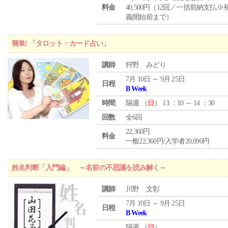
料金
40,500円（12回／一括前納支払※
義開始前まで）
簡単! 「タロット・カード占い」
講師
狩野 みどり
7月 10日 ～ 9月 25日
日程
B Week
時間
隔週 （
日
） 13 ：10 ～ 14 ：30
回数
全6回
22,360円
料金
一般22,360円/入学者20,090円
姓名判断「入門編」 ～名前の不思議を読み解く～
講師
川野 文彰
7月 10日 ～ 9月 25日
日程
B Week
隔週 （
日
）