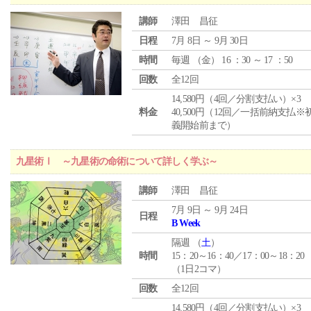
講師
澤田 昌征
日程
7月 8日 ～ 9月 30日
時間
毎週 （
金
） 16 ：30 ～ 17 ：50
回数
全12回
14,580円（4回／分割支払い）×3
料金
40,500円（12回／一括前納支払※
義開始前まで）
九星術Ⅰ ～九星術の命術について詳しく学ぶ～
講師
澤田 昌征
7月 9日 ～ 9月 24日
日程
B Week
隔週 （
土
）
時間
15：20～16：40／17：00～18：20
（1日2コマ）
回数
全12回
14,580円（4回／分割支払い）×3