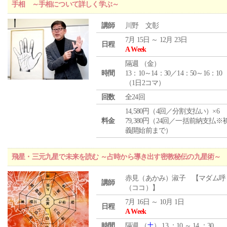
手相 ～手相について詳しく学ぶ～
講師
川野 文彰
7月 15日 ～ 12月 23日
日程
A Week
隔週 （
金
）
時間
13：10～14：30／14：50～16：10
（1日2コマ）
回数
全24回
14,580円（4回／分割支払い）×6
料金
79,380円（24回／一括前納支払※
義開始前まで）
飛星・三元九星で未来を読む ～占時から導き出す密教秘伝の九星術～
赤見（あかみ）淑子 【マダム呼
講師
（ココ）】
7月 16日 ～ 10月 1日
日程
A Week
時間
隔週 （
土
） 13 ：10 ～ 14 ：30