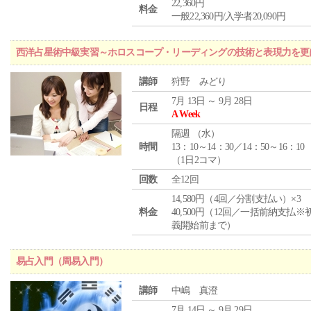
22,360円
料金
一般22,360円/入学者20,090円
西洋占星術中級実習～ホロスコープ・リーディングの技術と表現力を更
講師
狩野 みどり
7月 13日 ～ 9月 28日
日程
A Week
隔週 （
水
）
時間
13：10～14：30／14：50～16：10
（1日2コマ）
回数
全12回
14,580円（4回／分割支払い）×3
料金
40,500円（12回／一括前納支払※
義開始前まで）
易占入門（周易入門）
講師
中嶋 真澄
7月 14日 ～ 9月 29日