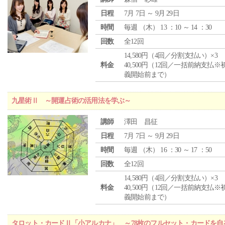
日程
7月 7日 ～ 9月 29日
時間
毎週 （
木
） 13 ：10 ～ 14 ：30
回数
全12回
14,580円（4回／分割支払い）×3
料金
40,500円（12回／一括前納支払※
義開始前まで）
九星術Ⅱ ～開運占術の活用法を学ぶ～
講師
澤田 昌征
日程
7月 7日 ～ 9月 29日
時間
毎週 （
木
） 16 ：30 ～ 17 ：50
回数
全12回
14,580円（4回／分割支払い）×3
料金
40,500円（12回／一括前納支払※
義開始前まで）
タロット・カードⅡ「小アルカナ」 ～78枚のフルセット・カードを自