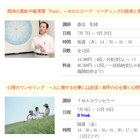
西洋占星術 中級実習「Part2」～ホロスコープ・リーディングの技術
講師
森信 彰雄
日程
7月 7日 ～ 9月 29日
時間
毎週 （
木
） 14 ：50 ～ 16 ：10
回数
全12回
14,580円（4回／分割支払い）×3
料金
40,500円（12回／一括前納支払※
義開始前まで）
心理カウンセリング ～人に接する仕事には必須！相手の心を開く心理
講師
ＴＭＡカウンセラー
7月 8日 ～ 12月 16日
日程
B Week
隔週 （
金
）
時間
14：50～16：10／16：30～17：50
（1日2コマ）