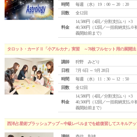
時間
毎週 （
水
） 19 ：00 ～ 20 ：20
回数
全12回
14,580円（4回／分割支払い）×3
料金
40,500円（12回／一括前納支払※
義開始前まで）
タロット・カードⅡ「小アルカナ」実習 ～78枚フルセット用の展開
講師
狩野 みどり
日程
7月 6日 ～ 9月 28日
時間
毎週 （
水
） 11 ：30 ～ 12 ：50
回数
全12回
14,580円（4回／分割支払い）×3
料金
40,500円（12回／一括前納支払※
義開始前まで）
西洋占星術ブラッシュアップ～中級レベルまでを総復習してスキルアッ
講師
森信 彰雄