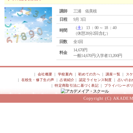
講師
三浦 佑美枝
日程
9月 3日
（
土
） 13 ：00 ～ 18 ：40
時間
（休憩20分2回含む）
回数
全1回
14,670円
料金
一般14,670円/入学者13,200円
｜
会社概要
｜
学校案内
｜
初めての方へ
｜
講座一覧
｜
ス
｜
在校生・修了生の声
｜
占術紹介
｜
認定ライセンス制度
｜
占いのお
｜
特定商取引法に基づく表記
｜
プライバシーポ
Copyright (C) AKADEM