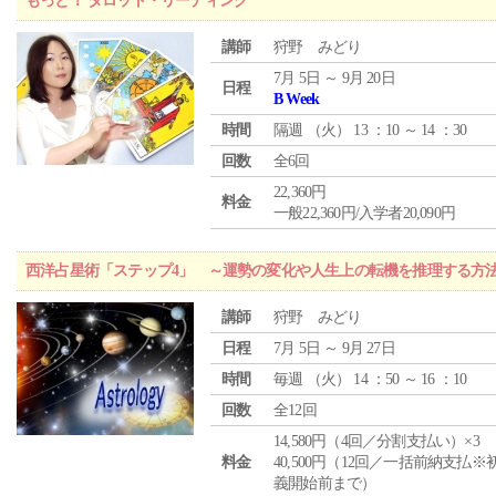
もっと！ タロット・リーディング
講師
狩野 みどり
7月 5日 ～ 9月 20日
日程
B Week
時間
隔週 （
火
） 13 ：10 ～ 14 ：30
回数
全6回
22,360円
料金
一般22,360円/入学者20,090円
西洋占星術「ステップ4」 ～運勢の変化や人生上の転機を推理する方
講師
狩野 みどり
日程
7月 5日 ～ 9月 27日
時間
毎週 （
火
） 14 ：50 ～ 16 ：10
回数
全12回
14,580円（4回／分割支払い）×3
料金
40,500円（12回／一括前納支払※
義開始前まで）