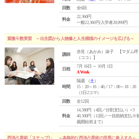
回数
全6回
22,360円
料金
一般22,360円/入学者20,090円
紫微斗数実習 ～出生図から人物像と人生模様のイメージを広げる～
赤見（あかみ）淑子 【マダム呼
講師
（ココ）】
7月 16日 ～ 10月 1日
日程
A Week
隔週 （
土
）
時間
15：20～16：40／17：00～18：20
（1日2コマ）
回数
全12回
14,580円（4回／分割支払い）×3
料金
40,500円（12回／一括前納支払※
義開始前まで）
西洋占星術「ステップ2」 ～本格的な西洋占星術の世界に参入する～