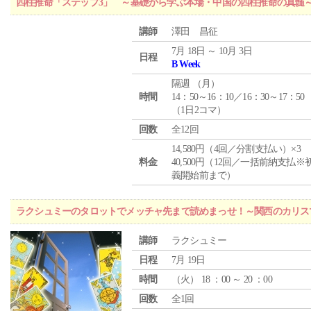
四柱推命「ステップ3」 ～基礎から学ぶ本場・中国の四柱推命の真髄
講師
澤田 昌征
7月 18日 ～ 10月 3日
日程
B Week
隔週 （
月
）
時間
14：50～16：10／16：30～17：50
（1日2コマ）
回数
全12回
14,580円（4回／分割支払い）×3
料金
40,500円（12回／一括前納支払※
義開始前まで）
ラクシュミーのタロットでメッチャ先まで読めまっせ！～関西のカリス
講師
ラクシュミー
日程
7月 19日
時間
（
火
） 18 ：00 ～ 20 ：00
回数
全1回