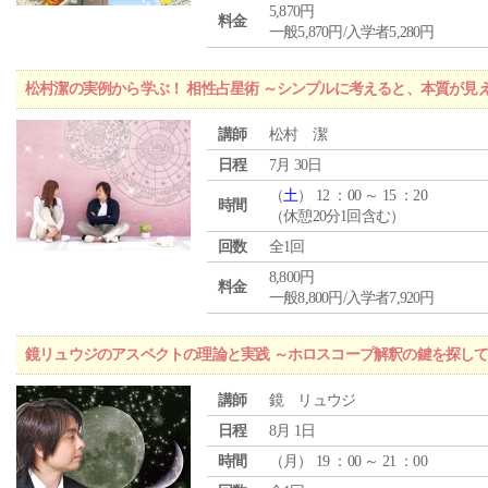
5,870円
料金
一般5,870円/入学者5,280円
松村潔の実例から学ぶ！ 相性占星術 ～シンプルに考えると、本質が見
講師
松村 潔
日程
7月 30日
（
土
） 12 ：00 ～ 15 ：20
時間
（休憩20分1回含む）
回数
全1回
8,800円
料金
一般8,800円/入学者7,920円
鏡リュウジのアスペクトの理論と実践 ～ホロスコープ解釈の鍵を探し
講師
鏡 リュウジ
日程
8月 1日
時間
（
月
） 19 ：00 ～ 21 ：00