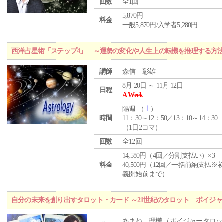
回数
全1回
5,870円
料金
一般5,870円/入学者5,280円
西洋占星術「ステップ4」 ～運勢の変化や人生上の転機を推理する方
講師
森信 彰雄
8月 20日 ～ 11月 12日
日程
A Week
隔週 （
土
）
時間
11：30～12：50／13：10～14：30
（1日2コマ）
回数
全12回
14,580円（4回／分割支払い）×3
料金
40,500円（12回／一括前納支払※
義開始前まで）
自分の未来を創り出すタロット・カード ～21世紀のタロット ボイジ
あまね 理樺 （ボイジャータロ