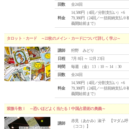
回数
全24回
14,580円（4回／分割支払い）×6
料金
79,380円（24回／一括前納支払※
義開始前まで）
タロット・カード ～22枚のメイン・カードについて詳しく学ぶ～
講師
狩野 みどり
日程
7月 8日 ～ 12月 23日
時間
毎週 （
金
） 13 ：10 ～ 14 ：30
回数
全24回
14,580円（4回／分割支払い）×6
料金
79,380円（24回／一括前納支払※
義開始前まで）
紫微斗数Ⅰ ～恐いほどよく当たる！中国占星術の奥義～
赤見（あかみ）淑子 【マダム呼
講師
（ココ）】