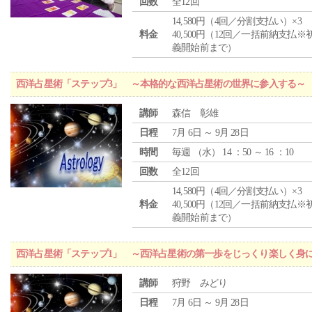
回数
全12回
14,580円（4回／分割支払い）×3
料金
40,500円（12回／一括前納支払※
義開始前まで）
西洋占星術「ステップ3」 ～本格的な西洋占星術の世界に参入する～
講師
森信 彰雄
日程
7月 6日 ～ 9月 28日
時間
毎週 （
水
） 14 ：50 ～ 16 ：10
回数
全12回
14,580円（4回／分割支払い）×3
料金
40,500円（12回／一括前納支払※
義開始前まで）
西洋占星術「ステップ1」 ～西洋占星術の第一歩をじっくり楽しく身
講師
狩野 みどり
日程
7月 6日 ～ 9月 28日