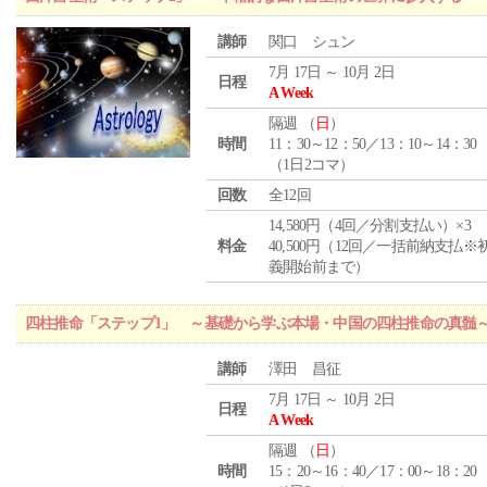
講師
関口 シュン
7月 17日 ～ 10月 2日
日程
A Week
隔週 （
日
）
時間
11：30～12：50／13：10～14：30
（1日2コマ）
回数
全12回
14,580円（4回／分割支払い）×3
料金
40,500円（12回／一括前納支払※
義開始前まで）
四柱推命「ステップ1」 ～基礎から学ぶ本場・中国の四柱推命の真髄
講師
澤田 昌征
7月 17日 ～ 10月 2日
日程
A Week
隔週 （
日
）
時間
15：20～16：40／17：00～18：20