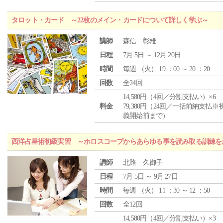
タロット・カード ～22枚のメイン・カードについて詳しく学ぶ～
講師
森信 彰雄
日程
7月 5日 ～ 12月 20日
時間
毎週 （
火
） 19 ：00 ～ 20 ：20
回数
全24回
14,580円（4回／分割支払い）×6
料金
79,380円（24回／一括前納支払※
義開始前まで）
西洋占星術初級実習 ～ホロスコープからあらゆる事を読み取る訓練を
講師
北路 久御子
日程
7月 5日 ～ 9月 27日
時間
毎週 （
火
） 11 ：30 ～ 12 ：50
回数
全12回
14,580円（4回／分割支払い）×3