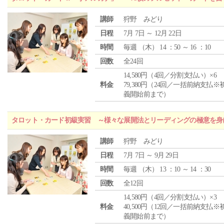
講師
狩野 みどり
日程
7月 7日 ～ 12月 22日
時間
毎週 （
木
） 14 ：50 ～ 16 ：10
回数
全24回
14,580円（4回／分割支払い）×6
料金
79,380円（24回／一括前納支払※
義開始前まで）
タロット・カード初級実習 ～様々な展開法とリーディングの極意を身
講師
狩野 みどり
日程
7月 7日 ～ 9月 29日
時間
毎週 （
木
） 13 ：10 ～ 14 ：30
回数
全12回
14,580円（4回／分割支払い）×3
料金
40,500円（12回／一括前納支払※
義開始前まで）