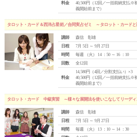
料金
40,500円（12回／一括前納支払※
義開始前まで）
タロット・カード＆西洋占星術／合同実占ゼミ ～タロット・カードと
講師
森信 彰雄
日程
7月 5日 ～ 9月 27日
時間
毎週 （
火
） 14 ：50 ～ 16 ：10
回数
全12回
14,580円（4回／分割支払い）×3
料金
40,500円（12回／一括前納支払※
義開始前まで）
タロット・カード 中級実習 ～様々な展開法を使いこなしてリーディ
講師
森信 彰雄
日程
7月 5日 ～ 9月 27日
時間
毎週 （
火
） 13 ：10 ～ 14 ：30