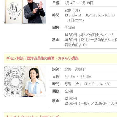
日程
7月 4日 ～ 9月 19日
変則（月）
時間
13：10～14：30／14：50～16：10
（ 1日2コマ）
回数
全12回
14,580円（4回／分割支払い）×3
料金
40,500円（12回／一括前納支払※
義開始前まで）
ギモン解決！西洋占星術の練習・おさらい講座
講師
北路 久御子
日程
7月 5日 ～ 8月 9日
時間
毎週 （
火
） 13 ：10 ～ 14 ：30
回数
全6回
22,360円
料金
22,360円（一般）／ 20,090円（