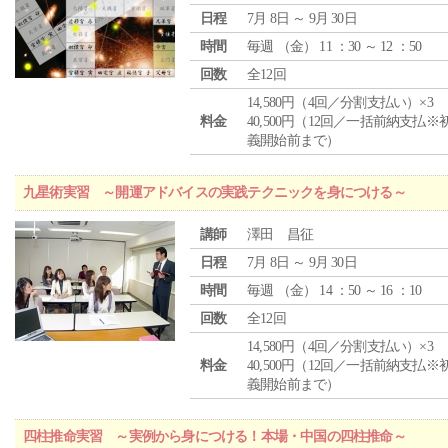
日程
7月 8日 ～ 9月 30日
時間
毎週 （
金
） 11 ：30 ～ 12 ：50
回数
全12回
14,580円（4回／分割支払い）×3
料金
40,500円（12回／一括前納支払※
義開始前まで）
九星術実習 ～開運アドバイスの実践テクニックを身につける～
講師
澤田 昌征
日程
7月 8日 ～ 9月 30日
時間
毎週 （
金
） 14 ：50 ～ 16 ：10
回数
全12回
14,580円（4回／分割支払い）×3
料金
40,500円（12回／一括前納支払※
義開始前まで）
四柱推命実習 ～実例から身につける！本場・中国の四柱推命～