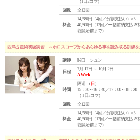
（1日2コマ）
回数
全12回
14,580円（4回／分割支払い）×3
料金
40,500円（12回／一括前納支払※
義開始前まで）
西洋占星術初級実習 ～ホロスコープからあらゆる事を読み取る訓練を
講師
関口 シュン
7月 17日 ～ 10月 2日
日程
A Week
隔週 （
日
）
時間
15：20～16：40／17：00～18：20
（ 1日2コマ）
回数
全12回
14,580円（4回／分割支払い）×3
料金
40,500円（12回／一括前納支払※
義開始前まで）