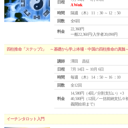
日程
A Week
時間
隔週 （
木
） 11 ：30 ～ 12 ：50
回数
全6回
22,360円
料金
一般22,360円/入学者20,090円
四柱推命「ステップ2」 ～基礎から学ぶ本場・中国の四柱推命の真髄
講師
澤田 昌征
日程
7月 14日 ～ 10月 6日
時間
毎週 （
木
） 14 ：50 ～ 16 ：10
回数
全12回
14,580円（4回／分割支払い）×3
料金
40,500円（12回／一括前納支払※
義開始前まで）
イーチンタロット入門