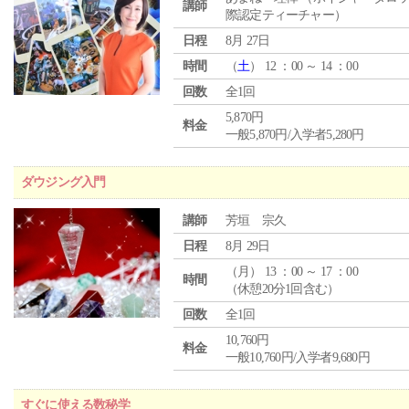
講師
際認定ティーチャー）
日程
8月 27日
時間
（
土
） 12 ：00 ～ 14 ：00
回数
全1回
5,870円
料金
一般5,870円/入学者5,280円
ダウジング入門
講師
芳垣 宗久
日程
8月 29日
（
月
） 13 ：00 ～ 17 ：00
時間
（休憩20分1回含む）
回数
全1回
10,760円
料金
一般10,760円/入学者9,680円
すぐに使える数秘学