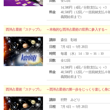
回数
全12回
14,580円（4回／分割支払い）×3
料金
40,500円（12回／一括前納支払※
義開始前まで）
西洋占星術「ステップ3」 ～本格的な西洋占星術の世界に参入する～
講師
森信 彰雄
日程
7月 6日 ～ 9月 28日
時間
毎週 （
水
） 14 ：50 ～ 16 ：10
回数
全12回
14,580円（4回／分割支払い）×3
料金
40,500円（12回／一括前納支払※
義開始前まで）
西洋占星術「ステップ1」 ～西洋占星術の第一歩をじっくり楽しく身
講師
狩野 みどり
日程
7月 6日 ～ 9月 28日