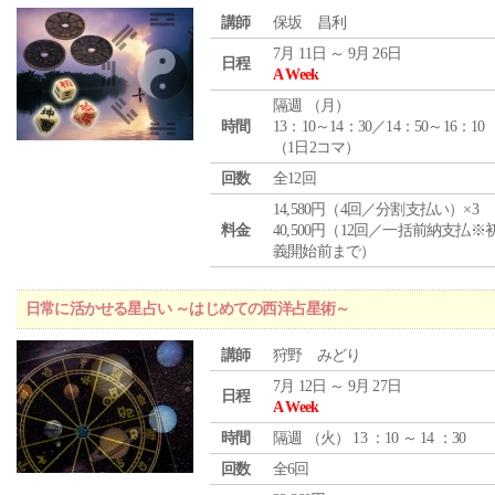
講師
保坂 昌利
7月 11日 ～ 9月 26日
日程
A Week
隔週 （
月
）
時間
13：10～14：30／14：50～16：10
（1日2コマ）
回数
全12回
14,580円（4回／分割支払い）×3
料金
40,500円（12回／一括前納支払※
義開始前まで）
日常に活かせる星占い ～はじめての西洋占星術～
講師
狩野 みどり
7月 12日 ～ 9月 27日
日程
A Week
時間
隔週 （
火
） 13 ：10 ～ 14 ：30
回数
全6回