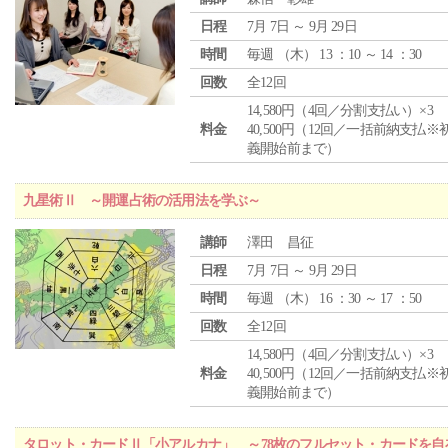
日程
7月 7日 ～ 9月 29日
時間
毎週 （
木
） 13 ：10 ～ 14 ：30
回数
全12回
14,580円（4回／分割支払い）×3
料金
40,500円（12回／一括前納支払※
義開始前まで）
九星術Ⅱ ～開運占術の活用法を学ぶ～
講師
澤田 昌征
日程
7月 7日 ～ 9月 29日
時間
毎週 （
木
） 16 ：30 ～ 17 ：50
回数
全12回
14,580円（4回／分割支払い）×3
料金
40,500円（12回／一括前納支払※
義開始前まで）
タロット・カードⅡ「小アルカナ」 ～78枚のフルセット・カードを自