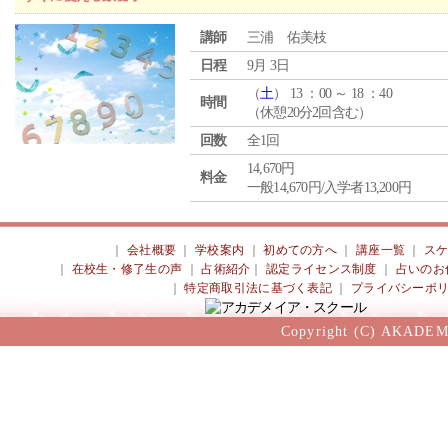
講師
三浦 佑美枝
日程
9月 3日
（
土
） 13 ：00 ～ 18 ：40
時間
（休憩20分2回含む）
回数
全1回
14,670円
料金
一般14,670円/入学者13,200円
｜
会社概要
｜
学校案内
｜
初めての方へ
｜
講座一覧
｜
ス
｜
在校生・修了生の声
｜
占術紹介
｜
認定ライセンス制度
｜
占いのお
｜
特定商取引法に基づく表記
｜
プライバシーポ
Copyright (C) AKADEM