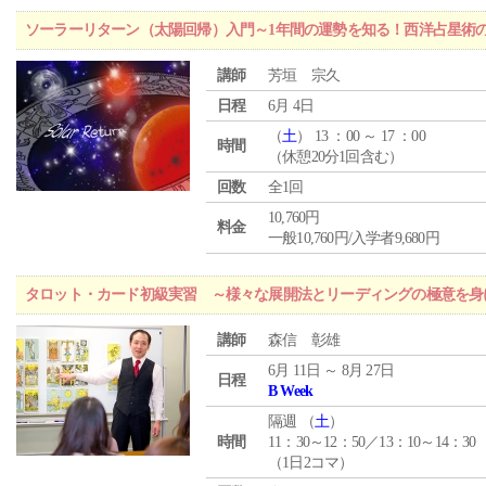
ソーラーリターン（太陽回帰）入門～1年間の運勢を知る！西洋占星術
講師
芳垣 宗久
日程
6月 4日
（
土
） 13 ：00 ～ 17 ：00
時間
（休憩20分1回含む）
回数
全1回
10,760円
料金
一般10,760円/入学者9,680円
タロット・カード初級実習 ～様々な展開法とリーディングの極意を身
講師
森信 彰雄
6月 11日 ～ 8月 27日
日程
B Week
隔週 （
土
）
時間
11：30～12：50／13：10～14：30
（1日2コマ）