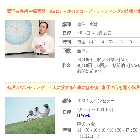
西洋占星術 中級実習「Part2」～ホロスコープ・リーディングの技術
講師
森信 彰雄
日程
7月 7日 ～ 9月 29日
時間
毎週 （
木
） 14 ：50 ～ 16 ：10
回数
全12回
14,580円（4回／分割支払い）×3
料金
40,500円（12回／一括前納支払※
義開始前まで）
心理カウンセリング ～人に接する仕事には必須！相手の心を開く心理
講師
ＴＭＡカウンセラー
7月 8日 ～ 12月 16日
日程
B Week
隔週 （
金
）
時間
14：50～16：10／16：30～17：50
（1日2コマ）