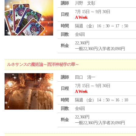
講師
川野 文彰
7月 15日 ～ 9月 30日
日程
A Week
時間
隔週 （
金
） 16 ：30 ～ 17 ：50
回数
全6回
22,360円
料金
一般22,360円/入学者20,090円
ルネサンスの魔術論～西洋神秘学の華～
講師
田口 清一
7月 15日 ～ 9月 30日
日程
A Week
時間
隔週 （
金
） 14 ：50 ～ 16 ：10
回数
全6回
22,360円
料金
一般22,360円/入学者20,090円