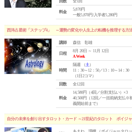
回数
全1回
5,870円
料金
一般5,870円/入学者5,280円
西洋占星術「ステップ4」 ～運勢の変化や人生上の転機を推理する方
講師
森信 彰雄
8月 20日 ～ 11月 12日
日程
A Week
隔週 （
土
）
時間
11：30～12：50／13：10～14：30
（1日2コマ）
回数
全12回
14,580円（4回／分割支払い）×3
料金
40,500円（12回／一括前納支払※
義開始前まで）
自分の未来を創り出すタロット・カード ～21世紀のタロット ボイジ
あまね 理樺 （ボイジャータロ