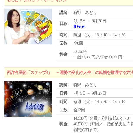
もっと！ タロット・リーディング
講師
狩野 みどり
7月 5日 ～ 9月 20日
日程
B Week
時間
隔週 （
火
） 13 ：10 ～ 14 ：30
回数
全6回
22,360円
料金
一般22,360円/入学者20,090円
西洋占星術「ステップ4」 ～運勢の変化や人生上の転機を推理する方
講師
狩野 みどり
日程
7月 5日 ～ 9月 27日
時間
毎週 （
火
） 14 ：50 ～ 16 ：10
回数
全12回
14,580円（4回／分割支払い）×3
料金
40,500円（12回／一括前納支払※
義開始前まで）