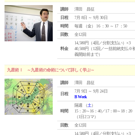
講師
澤田 昌征
日程
7月 8日 ～ 9月 30日
時間
毎週 （
金
） 16 ：30 ～ 17 ：50
回数
全12回
14,580円（4回／分割支払い）×3
料金
40,500円（12回／一括前納支払※
義開始前まで）
九星術Ⅰ ～九星術の命術について詳しく学ぶ～
講師
澤田 昌征
7月 9日 ～ 9月 24日
日程
B Week
隔週 （
土
）
時間
15：20～16：40／17：00～18：20
（1日2コマ）
回数
全12回
14,580円（4回／分割支払い）×3