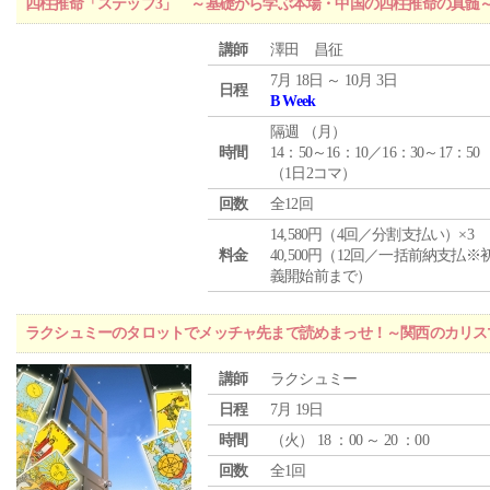
四柱推命「ステップ3」 ～基礎から学ぶ本場・中国の四柱推命の真髄
講師
澤田 昌征
7月 18日 ～ 10月 3日
日程
B Week
隔週 （
月
）
時間
14：50～16：10／16：30～17：50
（1日2コマ）
回数
全12回
14,580円（4回／分割支払い）×3
料金
40,500円（12回／一括前納支払※
義開始前まで）
ラクシュミーのタロットでメッチャ先まで読めまっせ！～関西のカリス
講師
ラクシュミー
日程
7月 19日
時間
（
火
） 18 ：00 ～ 20 ：00
回数
全1回