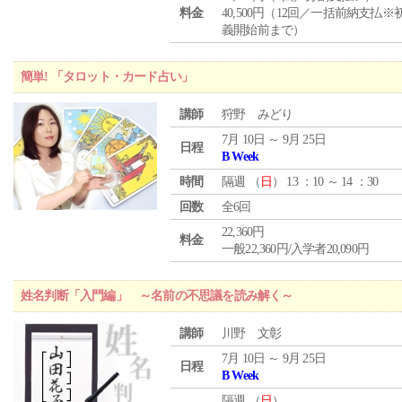
料金
40,500円（12回／一括前納支払※
義開始前まで）
簡単! 「タロット・カード占い」
講師
狩野 みどり
7月 10日 ～ 9月 25日
日程
B Week
時間
隔週 （
日
） 13 ：10 ～ 14 ：30
回数
全6回
22,360円
料金
一般22,360円/入学者20,090円
姓名判断「入門編」 ～名前の不思議を読み解く～
講師
川野 文彰
7月 10日 ～ 9月 25日
日程
B Week
隔週 （
日
）