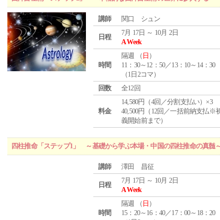
講師
関口 シュン
7月 17日 ～ 10月 2日
日程
A Week
隔週 （
日
）
時間
11：30～12：50／13：10～14：30
（1日2コマ）
回数
全12回
14,580円（4回／分割支払い）×3
料金
40,500円（12回／一括前納支払※
義開始前まで）
四柱推命「ステップ1」 ～基礎から学ぶ本場・中国の四柱推命の真髄
講師
澤田 昌征
7月 17日 ～ 10月 2日
日程
A Week
隔週 （
日
）
時間
15：20～16：40／17：00～18：20