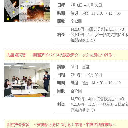
日程
7月 8日 ～ 9月 30日
時間
毎週 （
金
） 11 ：30 ～ 12 ：50
回数
全12回
14,580円（4回／分割支払い）×3
料金
40,500円（12回／一括前納支払※
義開始前まで）
九星術実習 ～開運アドバイスの実践テクニックを身につける～
講師
澤田 昌征
日程
7月 8日 ～ 9月 30日
時間
毎週 （
金
） 14 ：50 ～ 16 ：10
回数
全12回
14,580円（4回／分割支払い）×3
料金
40,500円（12回／一括前納支払※
義開始前まで）
四柱推命実習 ～実例から身につける！本場・中国の四柱推命～