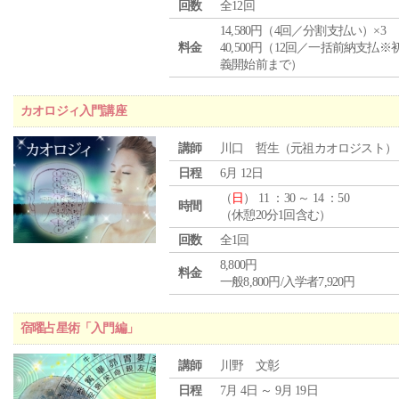
回数
全12回
14,580円（4回／分割支払い）×3
料金
40,500円（12回／一括前納支払※
義開始前まで）
カオロジィ入門講座
講師
川口 哲生（元祖カオロジスト）
日程
6月 12日
（
日
） 11 ：30 ～ 14 ：50
時間
（休憩20分1回含む）
回数
全1回
8,800円
料金
一般8,800円/入学者7,920円
宿曜占星術「入門編」
講師
川野 文彰
日程
7月 4日 ～ 9月 19日