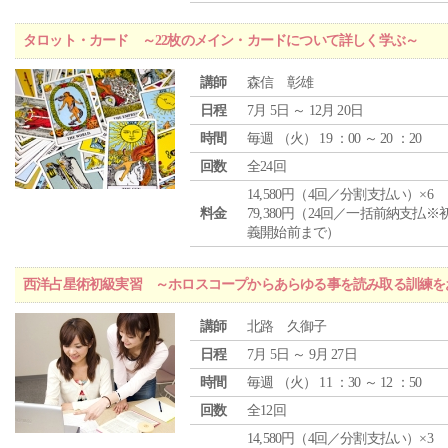
タロット・カード ～22枚のメイン・カードについて詳しく学ぶ～
講師
森信 彰雄
日程
7月 5日 ～ 12月 20日
時間
毎週 （
火
） 19 ：00 ～ 20 ：20
回数
全24回
14,580円（4回／分割支払い）×6
料金
79,380円（24回／一括前納支払※
義開始前まで）
西洋占星術初級実習 ～ホロスコープからあらゆる事を読み取る訓練を
講師
北路 久御子
日程
7月 5日 ～ 9月 27日
時間
毎週 （
火
） 11 ：30 ～ 12 ：50
回数
全12回
14,580円（4回／分割支払い）×3