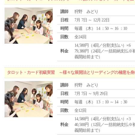
講師
狩野 みどり
日程
7月 7日 ～ 12月 22日
時間
毎週 （
木
） 14 ：50 ～ 16 ：10
回数
全24回
14,580円（4回／分割支払い）×6
料金
79,380円（24回／一括前納支払※
義開始前まで）
タロット・カード初級実習 ～様々な展開法とリーディングの極意を身
講師
狩野 みどり
日程
7月 7日 ～ 9月 29日
時間
毎週 （
木
） 13 ：10 ～ 14 ：30
回数
全12回
14,580円（4回／分割支払い）×3
料金
40,500円（12回／一括前納支払※
義開始前まで）