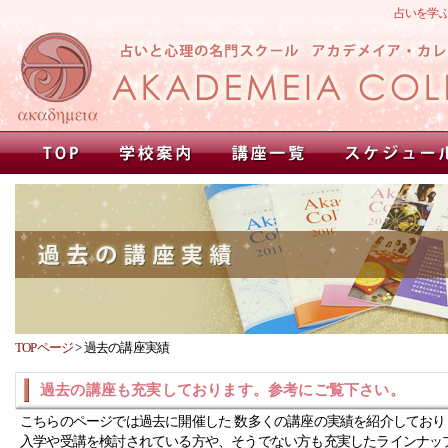
占いを学
TOPページ
>
過去の講座実績
過去の講座も充実しております。参考にご覧下さい。
こちらのページでは過去に開催した 数多くの講座の実績を紹介しており
入学や受講を検討されている方や、そうでない方も充実したラインナッ