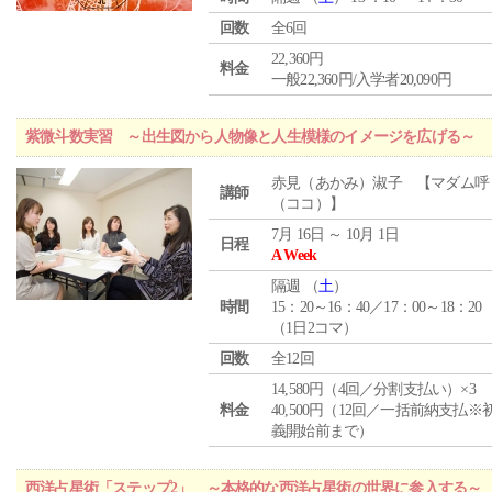
回数
全6回
22,360円
料金
一般22,360円/入学者20,090円
紫微斗数実習 ～出生図から人物像と人生模様のイメージを広げる～
赤見（あかみ）淑子 【マダム呼
講師
（ココ）】
7月 16日 ～ 10月 1日
日程
A Week
隔週 （
土
）
時間
15：20～16：40／17：00～18：20
（1日2コマ）
回数
全12回
14,580円（4回／分割支払い）×3
料金
40,500円（12回／一括前納支払※
義開始前まで）
西洋占星術「ステップ2」 ～本格的な西洋占星術の世界に参入する～