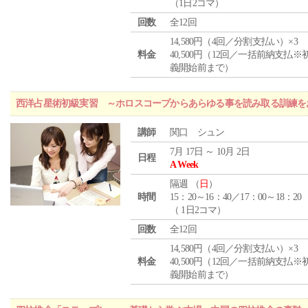
（1日2コマ）
回数
全12回
14,580円（4回／分割支払い）×3
料金
40,500円（12回／一括前納支払※
義開始前まで）
西洋占星術初級実習 ～ホロスコープからあらゆる事を読み取る訓練を
講師
関口 シュン
7月 17日 ～ 10月 2日
日程
A Week
隔週 （
日
）
時間
15：20～16：40／17：00～18：20
（ 1日2コマ）
回数
全12回
14,580円（4回／分割支払い）×3
料金
40,500円（12回／一括前納支払※
義開始前まで）