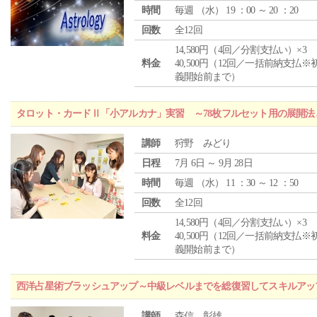
時間
毎週 （
水
） 19 ：00 ～ 20 ：20
回数
全12回
14,580円（4回／分割支払い）×3
料金
40,500円（12回／一括前納支払※
義開始前まで）
タロット・カードⅡ「小アルカナ」実習 ～78枚フルセット用の展開
講師
狩野 みどり
日程
7月 6日 ～ 9月 28日
時間
毎週 （
水
） 11 ：30 ～ 12 ：50
回数
全12回
14,580円（4回／分割支払い）×3
料金
40,500円（12回／一括前納支払※
義開始前まで）
西洋占星術ブラッシュアップ～中級レベルまでを総復習してスキルアッ
講師
森信 彰雄