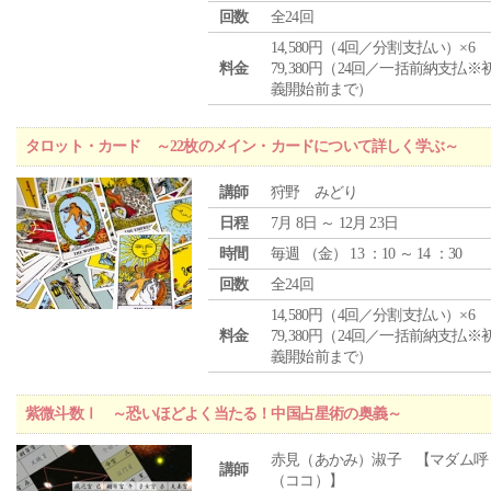
回数
全24回
14,580円（4回／分割支払い）×6
料金
79,380円（24回／一括前納支払※
義開始前まで）
タロット・カード ～22枚のメイン・カードについて詳しく学ぶ～
講師
狩野 みどり
日程
7月 8日 ～ 12月 23日
時間
毎週 （
金
） 13 ：10 ～ 14 ：30
回数
全24回
14,580円（4回／分割支払い）×6
料金
79,380円（24回／一括前納支払※
義開始前まで）
紫微斗数Ⅰ ～恐いほどよく当たる！中国占星術の奥義～
赤見（あかみ）淑子 【マダム呼
講師
（ココ）】