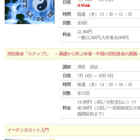
日程
A Week
時間
隔週 （
木
） 11 ：30 ～ 12 ：50
回数
全6回
22,360円
料金
一般22,360円/入学者20,090円
四柱推命「ステップ2」 ～基礎から学ぶ本場・中国の四柱推命の真髄
講師
澤田 昌征
日程
7月 14日 ～ 10月 6日
時間
毎週 （
木
） 14 ：50 ～ 16 ：10
回数
全12回
14,580円（4回／分割支払い）×3
料金
40,500円（12回／一括前納支払※
義開始前まで）
イーチンタロット入門