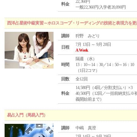
22,360円
料金
一般22,360円/入学者20,090円
西洋占星術中級実習～ホロスコープ・リーディングの技術と表現力を更
講師
狩野 みどり
7月 13日 ～ 9月 28日
日程
A Week
隔週 （
水
）
時間
13：10～14：30／14：50～16：10
（1日2コマ）
回数
全12回
14,580円（4回／分割支払い）×3
料金
40,500円（12回／一括前納支払※
義開始前まで）
易占入門（周易入門）
講師
中嶋 真澄
7月 14日 ～ 9月 29日