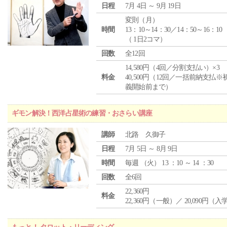
日程
7月 4日 ～ 9月 19日
変則（月）
時間
13：10～14：30／14：50～16：10
（ 1日2コマ）
回数
全12回
14,580円（4回／分割支払い）×3
料金
40,500円（12回／一括前納支払※
義開始前まで）
ギモン解決！西洋占星術の練習・おさらい講座
講師
北路 久御子
日程
7月 5日 ～ 8月 9日
時間
毎週 （
火
） 13 ：10 ～ 14 ：30
回数
全6回
22,360円
料金
22,360円（一般）／ 20,090円（