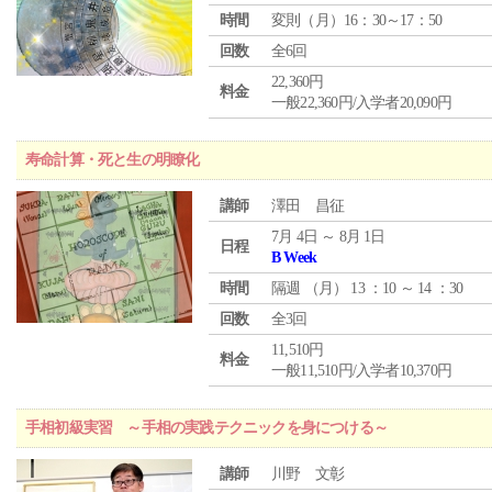
時間
変則（月）16：30～17：50
回数
全6回
22,360円
料金
一般22,360円/入学者20,090円
寿命計算・死と生の明瞭化
講師
澤田 昌征
7月 4日 ～ 8月 1日
日程
B Week
時間
隔週 （
月
） 13 ：10 ～ 14 ：30
回数
全3回
11,510円
料金
一般11,510円/入学者10,370円
手相初級実習 ～手相の実践テクニックを身につける～
講師
川野 文彰