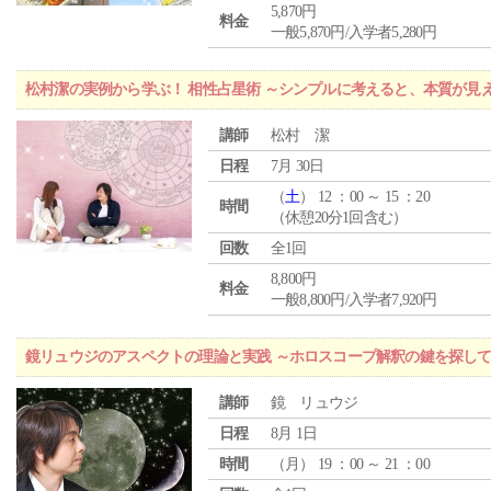
5,870円
料金
一般5,870円/入学者5,280円
松村潔の実例から学ぶ！ 相性占星術 ～シンプルに考えると、本質が見
講師
松村 潔
日程
7月 30日
（
土
） 12 ：00 ～ 15 ：20
時間
（休憩20分1回含む）
回数
全1回
8,800円
料金
一般8,800円/入学者7,920円
鏡リュウジのアスペクトの理論と実践 ～ホロスコープ解釈の鍵を探し
講師
鏡 リュウジ
日程
8月 1日
時間
（
月
） 19 ：00 ～ 21 ：00