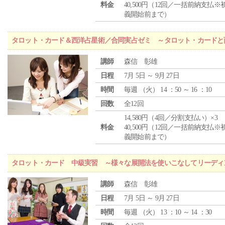
料金
40,500円（12回／一括前納支払※
義開始前まで）
タロット・カード＆西洋占星術／合同実占ゼミ ～タロット・カードと
講師
森信 彰雄
日程
7月 5日 ～ 9月 27日
時間
毎週 （
火
） 14 ：50 ～ 16 ：10
回数
全12回
14,580円（4回／分割支払い）×3
料金
40,500円（12回／一括前納支払※
義開始前まで）
タロット・カード 中級実習 ～様々な展開法を使いこなしてリーディ
講師
森信 彰雄
日程
7月 5日 ～ 9月 27日
時間
毎週 （
火
） 13 ：10 ～ 14 ：30