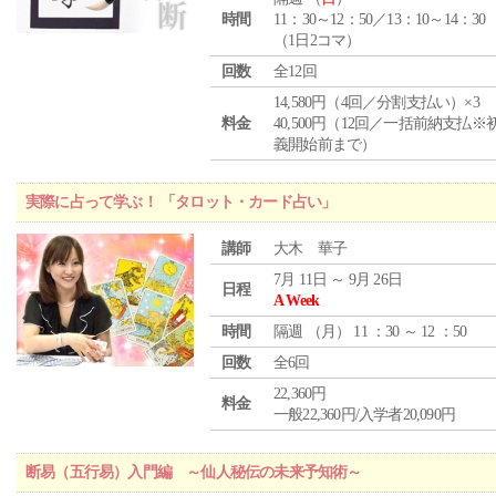
時間
11：30～12：50／13：10～14：30
（1日2コマ）
回数
全12回
14,580円（4回／分割支払い）×3
料金
40,500円（12回／一括前納支払※
義開始前まで）
実際に占って学ぶ！ 「タロット・カード占い」
講師
大木 華子
7月 11日 ～ 9月 26日
日程
A Week
時間
隔週 （
月
） 11 ：30 ～ 12 ：50
回数
全6回
22,360円
料金
一般22,360円/入学者20,090円
断易（五行易）入門編 ～仙人秘伝の未来予知術～