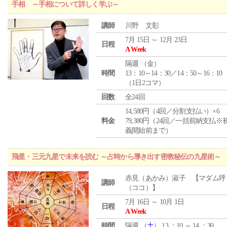
手相 ～手相について詳しく学ぶ～
講師
川野 文彰
7月 15日 ～ 12月 23日
日程
A Week
隔週 （
金
）
時間
13：10～14：30／14：50～16：10
（1日2コマ）
回数
全24回
14,580円（4回／分割支払い）×6
料金
79,380円（24回／一括前納支払※
義開始前まで）
飛星・三元九星で未来を読む ～占時から導き出す密教秘伝の九星術～
赤見（あかみ）淑子 【マダム呼
講師
（ココ）】
7月 16日 ～ 10月 1日
日程
A Week
時間
隔週 （
土
） 13 ：10 ～ 14 ：30