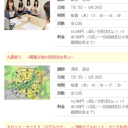
日程
7月 7日 ～ 9月 29日
時間
毎週 （
木
） 13 ：10 ～ 14 ：30
回数
全12回
14,580円（4回／分割支払い）×3
料金
40,500円（12回／一括前納支払※
義開始前まで）
九星術Ⅱ ～開運占術の活用法を学ぶ～
講師
澤田 昌征
日程
7月 7日 ～ 9月 29日
時間
毎週 （
木
） 16 ：30 ～ 17 ：50
回数
全12回
14,580円（4回／分割支払い）×3
料金
40,500円（12回／一括前納支払※
義開始前まで）
タロット・カードⅡ「小アルカナ」 ～78枚のフルセット・カードを自