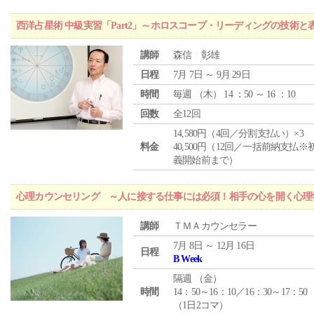
西洋占星術 中級実習「Part2」～ホロスコープ・リーディングの技術
講師
森信 彰雄
日程
7月 7日 ～ 9月 29日
時間
毎週 （
木
） 14 ：50 ～ 16 ：10
回数
全12回
14,580円（4回／分割支払い）×3
料金
40,500円（12回／一括前納支払※
義開始前まで）
心理カウンセリング ～人に接する仕事には必須！相手の心を開く心理
講師
ＴＭＡカウンセラー
7月 8日 ～ 12月 16日
日程
B Week
隔週 （
金
）
時間
14：50～16：10／16：30～17：50
（1日2コマ）