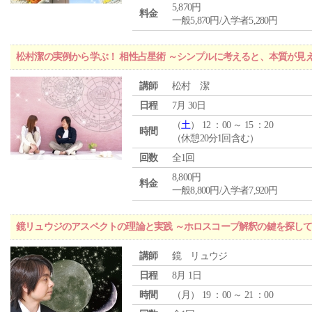
5,870円
料金
一般5,870円/入学者5,280円
松村潔の実例から学ぶ！ 相性占星術 ～シンプルに考えると、本質が見
講師
松村 潔
日程
7月 30日
（
土
） 12 ：00 ～ 15 ：20
時間
（休憩20分1回含む）
回数
全1回
8,800円
料金
一般8,800円/入学者7,920円
鏡リュウジのアスペクトの理論と実践 ～ホロスコープ解釈の鍵を探し
講師
鏡 リュウジ
日程
8月 1日
時間
（
月
） 19 ：00 ～ 21 ：00