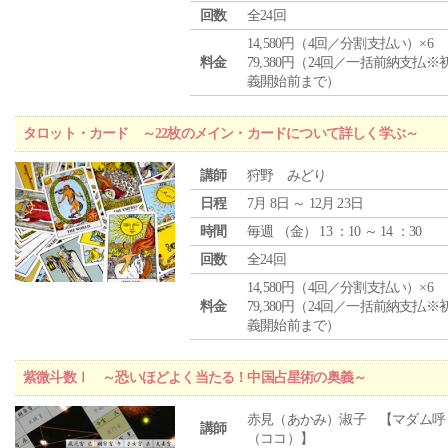
回数
全24回
14,580円（4回／分割支払い）×6
料金
79,380円（24回／一括前納支払※
義開始前まで）
タロット・カード ～22枚のメイン・カードについて詳しく学ぶ～
講師
狩野 みどり
日程
7月 8日 ～ 12月 23日
時間
毎週 （
金
） 13 ：10 ～ 14 ：30
回数
全24回
14,580円（4回／分割支払い）×6
料金
79,380円（24回／一括前納支払※
義開始前まで）
紫微斗数Ⅰ ～恐いほどよく当たる！中国占星術の奥義～
赤見（あかみ）淑子 【マダム呼
講師
（ココ）】