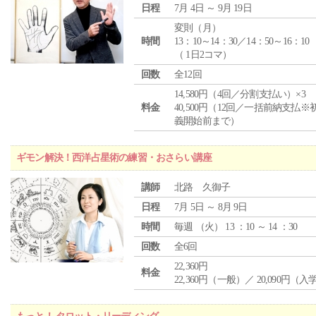
日程
7月 4日 ～ 9月 19日
変則（月）
時間
13：10～14：30／14：50～16：10
（ 1日2コマ）
回数
全12回
14,580円（4回／分割支払い）×3
料金
40,500円（12回／一括前納支払※
義開始前まで）
ギモン解決！西洋占星術の練習・おさらい講座
講師
北路 久御子
日程
7月 5日 ～ 8月 9日
時間
毎週 （
火
） 13 ：10 ～ 14 ：30
回数
全6回
22,360円
料金
22,360円（一般）／ 20,090円（