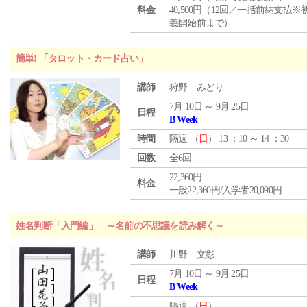
料金
40,500円（12回／一括前納支払※
義開始前まで）
簡単! 「タロット・カード占い」
講師
狩野 みどり
7月 10日 ～ 9月 25日
日程
B Week
時間
隔週 （
日
） 13 ：10 ～ 14 ：30
回数
全6回
22,360円
料金
一般22,360円/入学者20,090円
姓名判断「入門編」 ～名前の不思議を読み解く～
講師
川野 文彰
7月 10日 ～ 9月 25日
日程
B Week
隔週 （
日
）