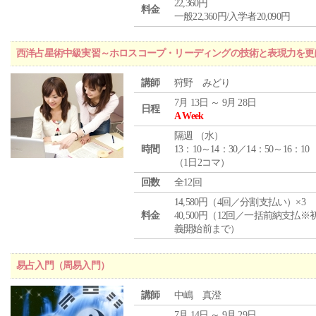
22,360円
料金
一般22,360円/入学者20,090円
西洋占星術中級実習～ホロスコープ・リーディングの技術と表現力を更
講師
狩野 みどり
7月 13日 ～ 9月 28日
日程
A Week
隔週 （
水
）
時間
13：10～14：30／14：50～16：10
（1日2コマ）
回数
全12回
14,580円（4回／分割支払い）×3
料金
40,500円（12回／一括前納支払※
義開始前まで）
易占入門（周易入門）
講師
中嶋 真澄
7月 14日 ～ 9月 29日