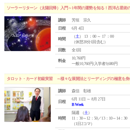
ソーラーリターン（太陽回帰）入門～1年間の運勢を知る！西洋占星術
講師
芳垣 宗久
日程
6月 4日
（
土
） 13 ：00 ～ 17 ：00
時間
（休憩20分1回含む）
回数
全1回
10,760円
料金
一般10,760円/入学者9,680円
タロット・カード初級実習 ～様々な展開法とリーディングの極意を身
講師
森信 彰雄
6月 11日 ～ 8月 27日
日程
B Week
隔週 （
土
）
時間
11：30～12：50／13：10～14：30
（1日2コマ）