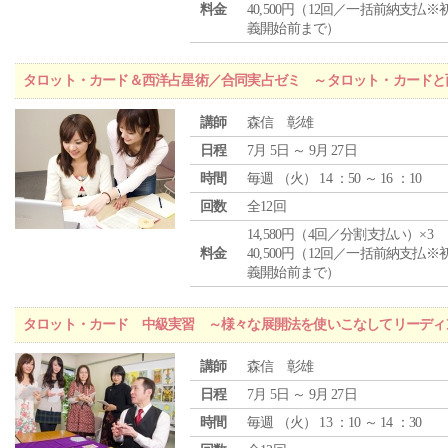
料金
40,500円（12回／一括前納支払※
義開始前まで）
タロット・カード＆西洋占星術／合同実占ゼミ ～タロット・カードと
講師
森信 彰雄
日程
7月 5日 ～ 9月 27日
時間
毎週 （
火
） 14 ：50 ～ 16 ：10
回数
全12回
14,580円（4回／分割支払い）×3
料金
40,500円（12回／一括前納支払※
義開始前まで）
タロット・カード 中級実習 ～様々な展開法を使いこなしてリーディ
講師
森信 彰雄
日程
7月 5日 ～ 9月 27日
時間
毎週 （
火
） 13 ：10 ～ 14 ：30