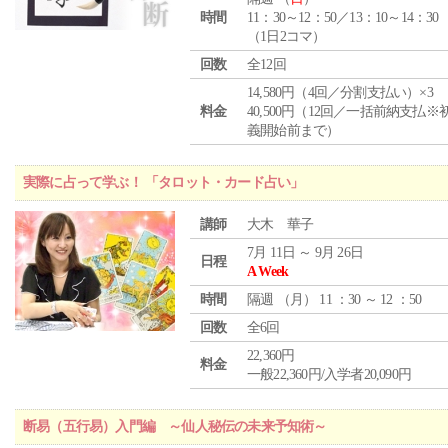
時間
11：30～12：50／13：10～14：30
（1日2コマ）
回数
全12回
14,580円（4回／分割支払い）×3
料金
40,500円（12回／一括前納支払※
義開始前まで）
実際に占って学ぶ！ 「タロット・カード占い」
講師
大木 華子
7月 11日 ～ 9月 26日
日程
A Week
時間
隔週 （
月
） 11 ：30 ～ 12 ：50
回数
全6回
22,360円
料金
一般22,360円/入学者20,090円
断易（五行易）入門編 ～仙人秘伝の未来予知術～