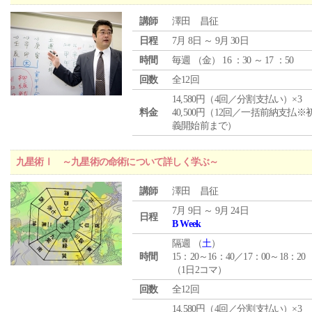
講師
澤田 昌征
日程
7月 8日 ～ 9月 30日
時間
毎週 （
金
） 16 ：30 ～ 17 ：50
回数
全12回
14,580円（4回／分割支払い）×3
料金
40,500円（12回／一括前納支払※
義開始前まで）
九星術Ⅰ ～九星術の命術について詳しく学ぶ～
講師
澤田 昌征
7月 9日 ～ 9月 24日
日程
B Week
隔週 （
土
）
時間
15：20～16：40／17：00～18：20
（1日2コマ）
回数
全12回
14,580円（4回／分割支払い）×3