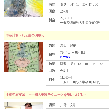
時間
変則（月）16：30～17：50
回数
全6回
22,360円
料金
一般22,360円/入学者20,090円
寿命計算・死と生の明瞭化
講師
澤田 昌征
7月 4日 ～ 8月 1日
日程
B Week
時間
隔週 （
月
） 13 ：10 ～ 14 ：30
回数
全3回
11,510円
料金
一般11,510円/入学者10,370円
手相初級実習 ～手相の実践テクニックを身につける～
講師
川野 文彰