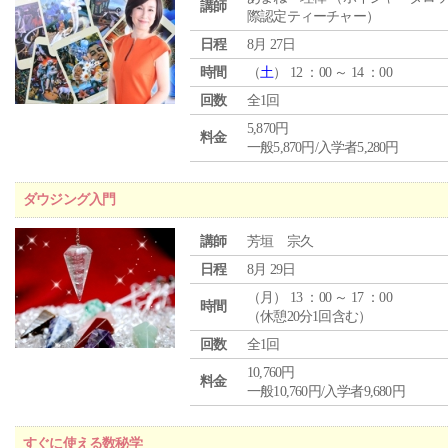
講師
際認定ティーチャー）
日程
8月 27日
時間
（
土
） 12 ：00 ～ 14 ：00
回数
全1回
5,870円
料金
一般5,870円/入学者5,280円
ダウジング入門
講師
芳垣 宗久
日程
8月 29日
（
月
） 13 ：00 ～ 17 ：00
時間
（休憩20分1回含む）
回数
全1回
10,760円
料金
一般10,760円/入学者9,680円
すぐに使える数秘学