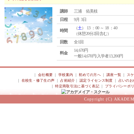
講師
三浦 佑美枝
日程
9月 3日
（
土
） 13 ：00 ～ 18 ：40
時間
（休憩20分2回含む）
回数
全1回
14,670円
料金
一般14,670円/入学者13,200円
｜
会社概要
｜
学校案内
｜
初めての方へ
｜
講座一覧
｜
ス
｜
在校生・修了生の声
｜
占術紹介
｜
認定ライセンス制度
｜
占いのお
｜
特定商取引法に基づく表記
｜
プライバシーポ
Copyright (C) AKADEM