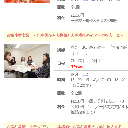
回数
全6回
22,360円
料金
一般22,360円/入学者20,090円
紫微斗数実習 ～出生図から人物像と人生模様のイメージを広げる～
赤見（あかみ）淑子 【マダム呼
講師
（ココ）】
7月 16日 ～ 10月 1日
日程
A Week
隔週 （
土
）
時間
15：20～16：40／17：00～18：20
（1日2コマ）
回数
全12回
14,580円（4回／分割支払い）×3
料金
40,500円（12回／一括前納支払※
義開始前まで）
西洋占星術「ステップ2」 ～本格的な西洋占星術の世界に参入する～