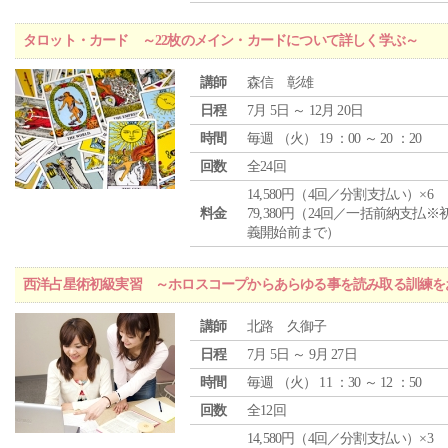
タロット・カード ～22枚のメイン・カードについて詳しく学ぶ～
講師
森信 彰雄
日程
7月 5日 ～ 12月 20日
時間
毎週 （
火
） 19 ：00 ～ 20 ：20
回数
全24回
14,580円（4回／分割支払い）×6
料金
79,380円（24回／一括前納支払※
義開始前まで）
西洋占星術初級実習 ～ホロスコープからあらゆる事を読み取る訓練を
講師
北路 久御子
日程
7月 5日 ～ 9月 27日
時間
毎週 （
火
） 11 ：30 ～ 12 ：50
回数
全12回
14,580円（4回／分割支払い）×3