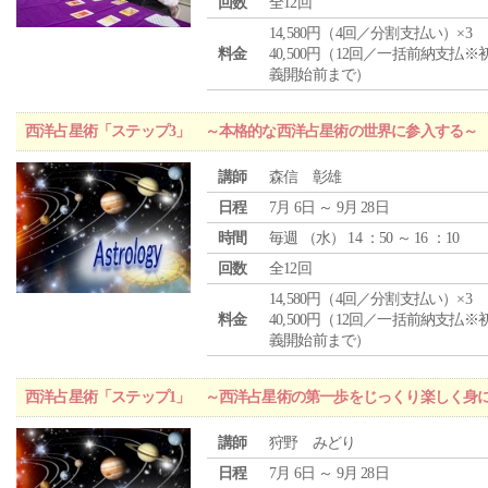
回数
全12回
14,580円（4回／分割支払い）×3
料金
40,500円（12回／一括前納支払※
義開始前まで）
西洋占星術「ステップ3」 ～本格的な西洋占星術の世界に参入する～
講師
森信 彰雄
日程
7月 6日 ～ 9月 28日
時間
毎週 （
水
） 14 ：50 ～ 16 ：10
回数
全12回
14,580円（4回／分割支払い）×3
料金
40,500円（12回／一括前納支払※
義開始前まで）
西洋占星術「ステップ1」 ～西洋占星術の第一歩をじっくり楽しく身
講師
狩野 みどり
日程
7月 6日 ～ 9月 28日