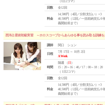
（1日2コマ）
回数
全12回
14,580円（4回／分割支払い）×3
料金
40,500円（12回／一括前納支払※
義開始前まで）
西洋占星術初級実習 ～ホロスコープからあらゆる事を読み取る訓練を
講師
関口 シュン
7月 17日 ～ 10月 2日
日程
A Week
隔週 （
日
）
時間
15：20～16：40／17：00～18：20
（ 1日2コマ）
回数
全12回
14,580円（4回／分割支払い）×3
料金
40,500円（12回／一括前納支払※
義開始前まで）