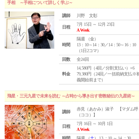
手相 ～手相について詳しく学ぶ～
講師
川野 文彰
7月 15日 ～ 12月 23日
日程
A Week
隔週 （
金
）
時間
13：10～14：30／14：50～16：10
（1日2コマ）
回数
全24回
14,580円（4回／分割支払い）×6
料金
79,380円（24回／一括前納支払※
義開始前まで）
飛星・三元九星で未来を読む ～占時から導き出す密教秘伝の九星術～
赤見（あかみ）淑子 【マダム呼
講師
（ココ）】
7月 16日 ～ 10月 1日
日程
A Week
時間
隔週 （
土
） 13 ：10 ～ 14 ：30