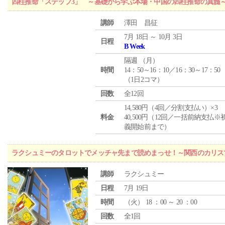
四柱推命「ステップ3」 ～基礎から学ぶ本場・中国の四柱推命の真髄
講師
澤田 昌征
7月 18日 ～ 10月 3日
日程
B Week
隔週 （
月
）
時間
14：50～16：10／16：30～17：50
（1日2コマ）
回数
全12回
14,580円（4回／分割支払い）×3
料金
40,500円（12回／一括前納支払※
義開始前まで）
ラクシュミーのタロットでメッチャ先まで読めまっせ！～関西のカリス
講師
ラクシュミー
日程
7月 19日
時間
（
火
） 18 ：00 ～ 20 ：00
回数
全1回