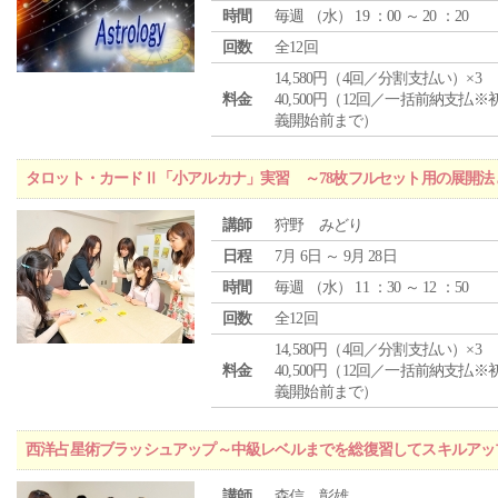
時間
毎週 （
水
） 19 ：00 ～ 20 ：20
回数
全12回
14,580円（4回／分割支払い）×3
料金
40,500円（12回／一括前納支払※
義開始前まで）
タロット・カードⅡ「小アルカナ」実習 ～78枚フルセット用の展開
講師
狩野 みどり
日程
7月 6日 ～ 9月 28日
時間
毎週 （
水
） 11 ：30 ～ 12 ：50
回数
全12回
14,580円（4回／分割支払い）×3
料金
40,500円（12回／一括前納支払※
義開始前まで）
西洋占星術ブラッシュアップ～中級レベルまでを総復習してスキルアッ
講師
森信 彰雄