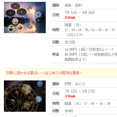
講師
保坂 昌利
7月 11日 ～ 9月 26日
日程
A Week
隔週 （
月
）
時間
13：10～14：30／14：50～16：10
（1日2コマ）
回数
全12回
14,580円（4回／分割支払い）×3
料金
40,500円（12回／一括前納支払※
義開始前まで）
日常に活かせる星占い ～はじめての西洋占星術～
講師
狩野 みどり
7月 12日 ～ 9月 27日
日程
A Week
時間
隔週 （
火
） 13 ：10 ～ 14 ：30
回数
全6回