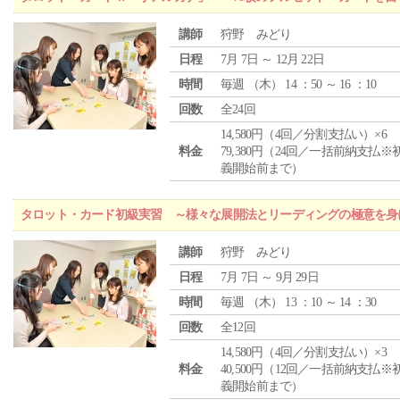
講師
狩野 みどり
日程
7月 7日 ～ 12月 22日
時間
毎週 （
木
） 14 ：50 ～ 16 ：10
回数
全24回
14,580円（4回／分割支払い）×6
料金
79,380円（24回／一括前納支払※
義開始前まで）
タロット・カード初級実習 ～様々な展開法とリーディングの極意を身
講師
狩野 みどり
日程
7月 7日 ～ 9月 29日
時間
毎週 （
木
） 13 ：10 ～ 14 ：30
回数
全12回
14,580円（4回／分割支払い）×3
料金
40,500円（12回／一括前納支払※
義開始前まで）