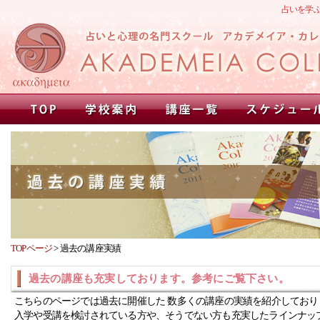
占いを学
TOPページ
>
過去の講座実績
過去の講座も充実しております。参考にご覧下さい。
こちらのページでは過去に開催した 数多くの講座の実績を紹介しており
入学や受講を検討されている方や、そうでない方も充実したラインナッ