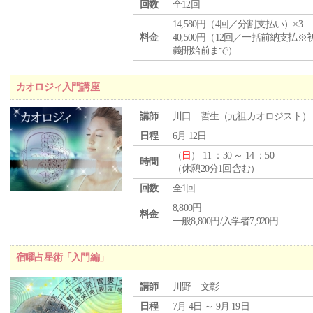
回数
全12回
14,580円（4回／分割支払い）×3
料金
40,500円（12回／一括前納支払※
義開始前まで）
カオロジィ入門講座
講師
川口 哲生（元祖カオロジスト）
日程
6月 12日
（
日
） 11 ：30 ～ 14 ：50
時間
（休憩20分1回含む）
回数
全1回
8,800円
料金
一般8,800円/入学者7,920円
宿曜占星術「入門編」
講師
川野 文彰
日程
7月 4日 ～ 9月 19日