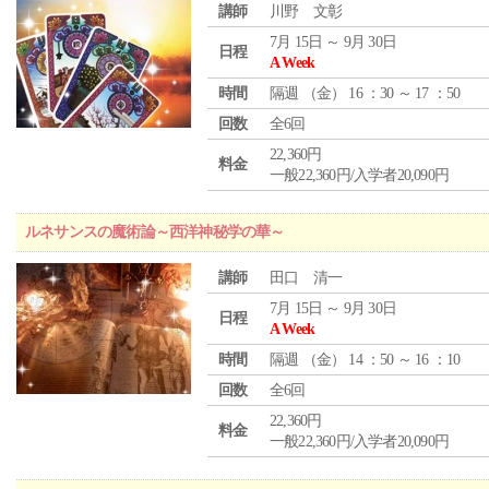
講師
川野 文彰
7月 15日 ～ 9月 30日
日程
A Week
時間
隔週 （
金
） 16 ：30 ～ 17 ：50
回数
全6回
22,360円
料金
一般22,360円/入学者20,090円
ルネサンスの魔術論～西洋神秘学の華～
講師
田口 清一
7月 15日 ～ 9月 30日
日程
A Week
時間
隔週 （
金
） 14 ：50 ～ 16 ：10
回数
全6回
22,360円
料金
一般22,360円/入学者20,090円