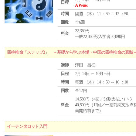
日程
A Week
時間
隔週 （
木
） 11 ：30 ～ 12 ：50
回数
全6回
22,360円
料金
一般22,360円/入学者20,090円
四柱推命「ステップ2」 ～基礎から学ぶ本場・中国の四柱推命の真髄
講師
澤田 昌征
日程
7月 14日 ～ 10月 6日
時間
毎週 （
木
） 14 ：50 ～ 16 ：10
回数
全12回
14,580円（4回／分割支払い）×3
料金
40,500円（12回／一括前納支払※
義開始前まで）
イーチンタロット入門