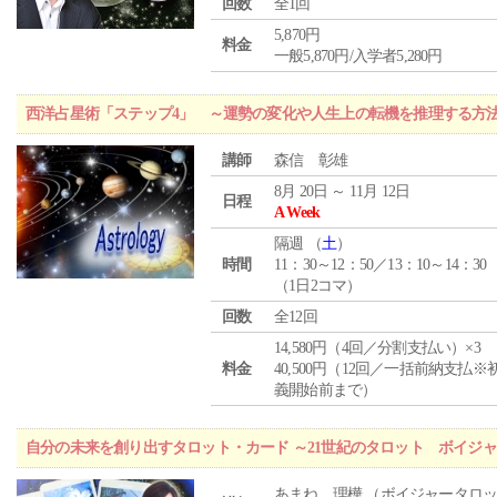
回数
全1回
5,870円
料金
一般5,870円/入学者5,280円
西洋占星術「ステップ4」 ～運勢の変化や人生上の転機を推理する方
講師
森信 彰雄
8月 20日 ～ 11月 12日
日程
A Week
隔週 （
土
）
時間
11：30～12：50／13：10～14：30
（1日2コマ）
回数
全12回
14,580円（4回／分割支払い）×3
料金
40,500円（12回／一括前納支払※
義開始前まで）
自分の未来を創り出すタロット・カード ～21世紀のタロット ボイジ
あまね 理樺 （ボイジャータロ