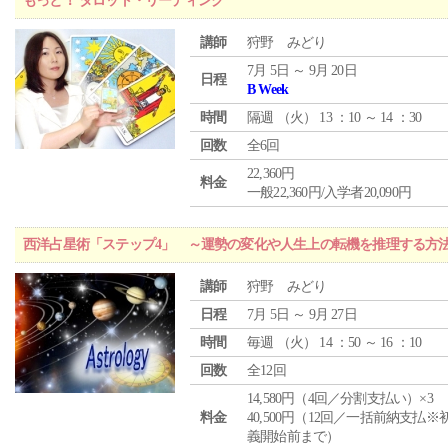
もっと！ タロット・リーディング
講師
狩野 みどり
7月 5日 ～ 9月 20日
日程
B Week
時間
隔週 （
火
） 13 ：10 ～ 14 ：30
回数
全6回
22,360円
料金
一般22,360円/入学者20,090円
西洋占星術「ステップ4」 ～運勢の変化や人生上の転機を推理する方
講師
狩野 みどり
日程
7月 5日 ～ 9月 27日
時間
毎週 （
火
） 14 ：50 ～ 16 ：10
回数
全12回
14,580円（4回／分割支払い）×3
料金
40,500円（12回／一括前納支払※
義開始前まで）