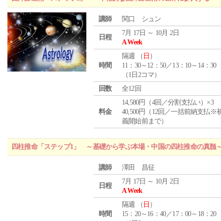
講師
関口 シュン
7月 17日 ～ 10月 2日
日程
A Week
隔週 （
日
）
時間
11：30～12：50／13：10～14：30
（1日2コマ）
回数
全12回
14,580円（4回／分割支払い）×3
料金
40,500円（12回／一括前納支払※
義開始前まで）
四柱推命「ステップ1」 ～基礎から学ぶ本場・中国の四柱推命の真髄
講師
澤田 昌征
7月 17日 ～ 10月 2日
日程
A Week
隔週 （
日
）
時間
15：20～16：40／17：00～18：20