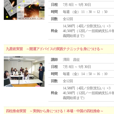
日程
7月 8日 ～ 9月 30日
時間
毎週 （
金
） 11 ：30 ～ 12 ：50
回数
全12回
14,580円（4回／分割支払い）×3
料金
40,500円（12回／一括前納支払※
義開始前まで）
九星術実習 ～開運アドバイスの実践テクニックを身につける～
講師
澤田 昌征
日程
7月 8日 ～ 9月 30日
時間
毎週 （
金
） 14 ：50 ～ 16 ：10
回数
全12回
14,580円（4回／分割支払い）×3
料金
40,500円（12回／一括前納支払※
義開始前まで）
四柱推命実習 ～実例から身につける！本場・中国の四柱推命～