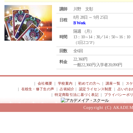
講師
川野 文彰
8月 28日 ～ 9月 25日
日程
B Week
隔週 （
月
）
時間
13：10～14：30／14：50～16：10
（1日2コマ）
回数
全6回
22,360円
料金
一般22,360円/入学者20,090円
｜
会社概要
｜
学校案内
｜
初めての方へ
｜
講座一覧
｜
ス
｜
在校生・修了生の声
｜
占術紹介
｜
認定ライセンス制度
｜
占いのお
｜
特定商取引法に基づく表記
｜
プライバシーポ
Copyright (C) AKADEM