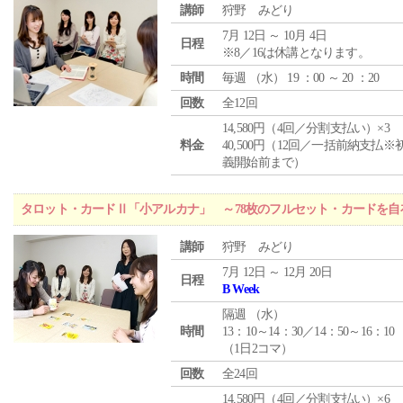
講師
狩野 みどり
7月 12日 ～ 10月 4日
日程
※8／16は休講となります。
時間
毎週 （
水
） 19 ：00 ～ 20 ：20
回数
全12回
14,580円（4回／分割支払い）×3
料金
40,500円（12回／一括前納支払※
義開始前まで）
タロット・カードⅡ「小アルカナ」 ～78枚のフルセット・カードを自
講師
狩野 みどり
7月 12日 ～ 12月 20日
日程
B Week
隔週 （
水
）
時間
13：10～14：30／14：50～16：10
（1日2コマ）
回数
全24回
14,580円（4回／分割支払い）×6