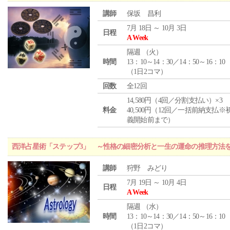
講師
保坂 昌利
7月 18日 ～ 10月 3日
日程
A Week
隔週 （
火
）
時間
13：10～14：30／14：50～16：10
（1日2コマ）
回数
全12回
14,580円（4回／分割支払い）×3
料金
40,500円（12回／一括前納支払※
義開始前まで）
西洋占星術「ステップ3」 ～性格の細密分析と一生の運命の推理方法
講師
狩野 みどり
7月 19日 ～ 10月 4日
日程
A Week
隔週 （
水
）
時間
13：10～14：30／14：50～16：10
（1日2コマ）