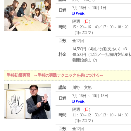
7月 16日 ～ 10月 1日
日程
B Week
隔週 （
日
）
時間
15：20～16：40／17：00～18：20
（1日2コマ）
回数
全12回
14,580円（4回／分割支払い）×3
料金
40,500円（12回／一括前納支払※
義開始前まで）
手相初級実習 ～手相の実践テクニックを身につける～
講師
川野 文彰
7月 16日 ～ 10月 15日
日程
B Week
隔週 （
日
）
時間
11：30～12：50／13：10～14：30
（1日2コマ）
回数
全12回