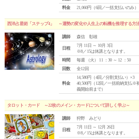
料金
21,060円（6回／一括支払いのみ）
西洋占星術「ステップ4」 ～運勢の変化や人生上の転機を推理する方
講師
森信 彰雄
7月 11日 ～ 10月 3日
日程
※8／15は休講となります。
時間
毎週 （
火
） 11 ：30 ～ 12 ：50
回数
全12回
14,580円（4回／分割支払い）×3
料金
40,500円（12回／一括前納支払※
義開始前まで）
タロット・カード ～22枚のメイン・カードについて詳しく学ぶ～
講師
狩野 みどり
7月 11日 ～ 12月 26日
日程
※8／15は休講となります。