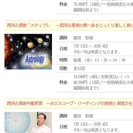
料金
79,380円（24回／一括前納支払※
義開始前まで）
西洋占星術「ステップ1」 ～西洋占星術の第一歩をじっくり楽しく身
講師
森信 彰雄
7月 12日 ～ 10月 4日
日程
※8／16は休講となります。
時間
毎週 （
水
） 13 ：10 ～ 14 ：30
回数
全12回
14,580円（4回／分割支払い）×3
料金
40,500円（12回／一括前納支払※
義開始前まで）
西洋占星術中級実習 ～ホロスコープ・リーディングの技術と表現力を
講師
森信 彰雄
7月 12日 ～ 10月 4日
日程
※8／16は休講となります。