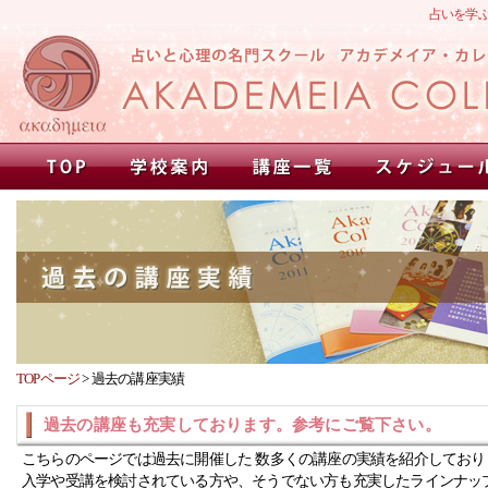
占いを学
TOPページ
>
過去の講座実績
過去の講座も充実しております。参考にご覧下さい。
こちらのページでは過去に開催した 数多くの講座の実績を紹介しており
入学や受講を検討されている方や、そうでない方も充実したラインナッ