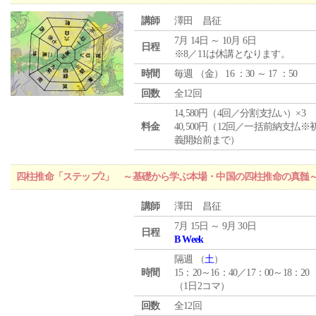
講師
澤田 昌征
7月 14日 ～ 10月 6日
日程
※8／11は休講となります。
時間
毎週 （
金
） 16 ：30 ～ 17 ：50
回数
全12回
14,580円（4回／分割支払い）×3
料金
40,500円（12回／一括前納支払※
義開始前まで）
四柱推命「ステップ2」 ～基礎から学ぶ本場・中国の四柱推命の真髄
講師
澤田 昌征
7月 15日 ～ 9月 30日
日程
B Week
隔週 （
土
）
時間
15：20～16：40／17：00～18：20
（1日2コマ）
回数
全12回