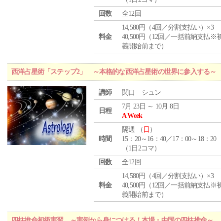
回数
全12回
14,580円（4回／分割支払い）×3
料金
40,500円（12回／一括前納支払※
義開始前まで）
西洋占星術「ステップ2」 ～本格的な西洋占星術の世界に参入する～
講師
関口 シュン
7月 23日 ～ 10月 8日
日程
A Week
隔週 （
日
）
時間
15：20～16：40／17：00～18：20
（1日2コマ）
回数
全12回
14,580円（4回／分割支払い）×3
料金
40,500円（12回／一括前納支払※
義開始前まで）
四柱推命初級実習 ～実例から身につける！本場・中国の四柱推命～