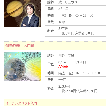
講師
鏡 リュウジ
日程
8月 3日
時間
（
木
） 19 ：00 ～ 21 ：00
回数
全1回
5,870円
料金
一般5,870円/入学者5,280円
宿曜占星術「入門編」
講師
川野 文彰
8月 4日 ～ 10月 20日
日程
A Week
時間
隔週 （
金
） 16 ：30 ～ 17 ：50
回数
全6回
22,360円
料金
一般22,360円/入学者20,090円
イーチンタロット入門