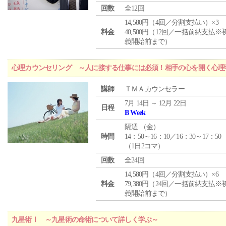
回数
全12回
14,580円（4回／分割支払い）×3
料金
40,500円（12回／一括前納支払※
義開始前まで）
心理カウンセリング ～人に接する仕事には必須！相手の心を開く心理
講師
ＴＭＡカウンセラー
7月 14日 ～ 12月 22日
日程
B Week
隔週 （
金
）
時間
14：50～16：10／16：30～17：50
（1日2コマ）
回数
全24回
14,580円（4回／分割支払い）×6
料金
79,380円（24回／一括前納支払※
義開始前まで）
九星術Ⅰ ～九星術の命術について詳しく学ぶ～