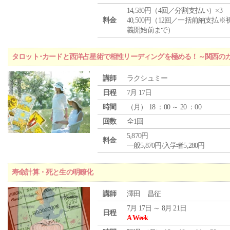
14,580円（4回／分割支払い）×3
料金
40,500円（12回／一括前納支払※
義開始前まで）
タロット･カードと西洋占星術で相性リーディングを極める！～関西の
講師
ラクシュミー
日程
7月 17日
時間
（
月
） 18 ：00 ～ 20 ：00
回数
全1回
5,870円
料金
一般5,870円/入学者5,280円
寿命計算・死と生の明瞭化
講師
澤田 昌征
7月 17日 ～ 8月 21日
日程
A Week