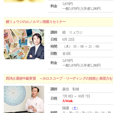
5,870円
料金
一般5,870円/入学者5,280円
鏡リュウジのルノルマン深掘りセミナー
講師
鏡 リュウジ
日程
6月 22日
時間
（
木
） 19 ：00 ～ 21 ：00
回数
全1回
5,870円
料金
一般5,870円/入学者5,280円
西洋占星術中級実習 ～ホロスコープ・リーディングの技術と表現力を
講師
森信 彰雄
7月 8日 ～ 10月 7日
日程
A Week
隔週 （
土
）
時間
11：30～12：50／13：10～14：30