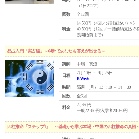
（1日2コマ）
回数
全12回
14,580円（4回／分割支払い）×3
料金
40,500円（12回／一括前納支払※
義開始前まで）
易占入門「実占編」～64卦であなたも答えが出せる～
講師
中嶋 真澄
7月 10日 ～ 9月 25日
日程
B Week
時間
隔週 （
月
） 13 ：10 ～ 14 ：30
回数
全6回
22,360円
料金
一般22,360円/入学者20,090円
四柱推命「ステップ1」 ～基礎から学ぶ本場・中国の四柱推命の真髄