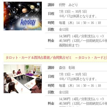
講師
狩野 みどり
7月 13日 ～ 10月 5日
日程
※8／17は休講となります。
時間
毎週 （
木
） 14 ：50 ～ 16 ：10
回数
全12回
14,580円（4回／分割支払い）×3
料金
40,500円（12回／一括前納支払※
義開始前まで）
タロット・カード＆西洋占星術／合同実占ゼミ ～タロット・カードと
講師
森信 彰雄
7月 13日 ～ 10月 5日
日程
※8／17は休講となります。
時間
毎週 （
木
） 14 ：50 ～ 16 ：10
回数
全12回
14,580円（4回／分割支払い）×3
料金
40,500円（12回／一括前納支払※