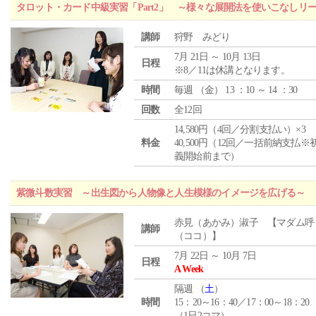
タロット・カード中級実習「Part2」 ～様々な展開法を使いこなしリ
講師
狩野 みどり
7月 21日 ～ 10月 13日
日程
※8／11は休講となります。
時間
毎週 （
金
） 13 ：10 ～ 14 ：30
回数
全12回
14,580円（4回／分割支払い）×3
料金
40,500円（12回／一括前納支払※
義開始前まで）
紫微斗数実習 ～出生図から人物像と人生模様のイメージを広げる～
赤見（あかみ）淑子 【マダム呼
講師
（ココ）】
7月 22日 ～ 10月 7日
日程
A Week
隔週 （
土
）
時間
15：20～16：40／17：00～18：20
（1日2コマ）