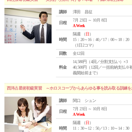
講師
澤田 昌征
7月 23日 ～ 10月 8日
日程
A Week
隔週 （
日
）
時間
15：20～16：40／17：00～18：20
（1日2コマ）
回数
全12回
14,580円（4回／分割支払い）×3
料金
40,500円（12回／一括前納支払※
義開始前まで）
西洋占星術初級実習 ～ホロスコープからあらゆる事を読み取る訓練を
講師
関口 シュン
7月 23日 ～ 10月 8日
日程
A Week
隔週 （
日
）
時間
11：30～12：50／13：10～14：30