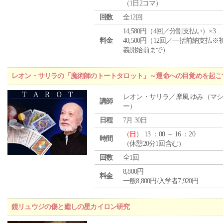
（1日2コマ）
回数
全12回
14,580円（4回／分割支払い）×3
料金
40,500円（12回／一括前納支払※
義開始前まで）
レオン・サリラの「魔術師のトートタロット」～運命への目覚めを起こ
レオン・サリラ／摩風 ゆみ（マ
講師
ー）
日程
7月 30日
（
日
） 13 ：00 ～ 16 ：20
時間
（休憩20分1回含む）
回数
全1回
8,800円
料金
一般8,800円/入学者7,920円
鏡リュウジの傷と癒しの星カイロン研究