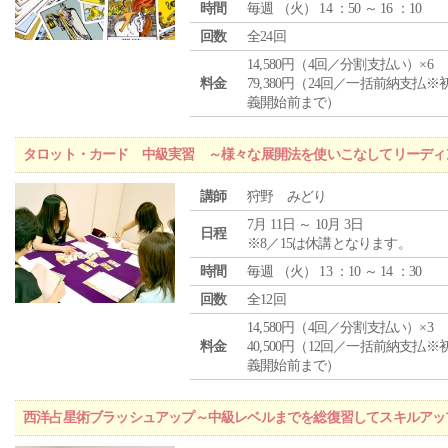
時間
毎週 （
火
） 14 ：50 ～ 16 ：10
回数
全24回
14,580円（4回／分割支払い）×6
料金
79,380円（24回／一括前納支払※
義開始前まで）
タロット・カード 中級実習 ～様々な展開法を使いこなしてリーディ
講師
狩野 みどり
7月 11日 ～ 10月 3日
日程
※8／15は休講となります。
時間
毎週 （
火
） 13 ：10 ～ 14 ：30
回数
全12回
14,580円（4回／分割支払い）×3
料金
40,500円（12回／一括前納支払※
義開始前まで）
西洋占星術ブラッシュアップ～中級レベルまでを総復習してスキルアッ