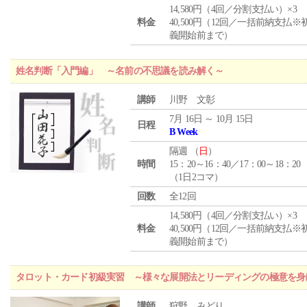
14,580円（4回／分割支払い）×3
料金
40,500円（12回／一括前納支払※
義開始前まで）
姓名判断「入門編」 ～名前の不思議を読み解く～
講師
川野 文彰
7月 16日 ～ 10月 15日
日程
B Week
隔週 （
日
）
時間
15：20～16：40／17：00～18：20
（1日2コマ）
回数
全12回
14,580円（4回／分割支払い）×3
料金
40,500円（12回／一括前納支払※
義開始前まで）
タロット・カード初級実習 ～様々な展開法とリーディングの極意を身
講師
狩野 みどり