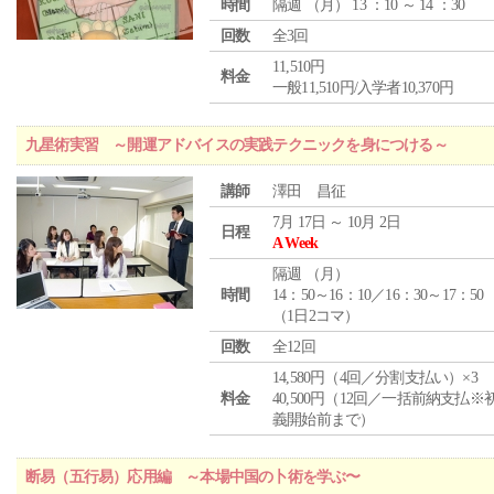
時間
隔週 （
月
） 13 ：10 ～ 14 ：30
回数
全3回
11,510円
料金
一般11,510円/入学者10,370円
九星術実習 ～開運アドバイスの実践テクニックを身につける～
講師
澤田 昌征
7月 17日 ～ 10月 2日
日程
A Week
隔週 （
月
）
時間
14：50～16：10／16：30～17：50
（1日2コマ）
回数
全12回
14,580円（4回／分割支払い）×3
料金
40,500円（12回／一括前納支払※
義開始前まで）
断易（五行易）応用編 ～本場中国の卜術を学ぶ〜