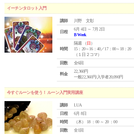
イーチンタロット入門
講師
川野 文彰
6月 4日 ～ 7月 2日
日程
B Week
隔週 （
日
）
時間
15：20～16：40／17：00～18：20
（１日２コマ）
回数
全6回
22,360円
料金
一般22,360円/入学者20,090円
今すぐルーンを使う！ ルーン入門実用講座
講師
LUA
日程
6月 8日
時間
（
木
） 18 ：00 ～ 20 ：00
回数
全1回