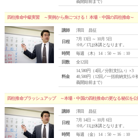
義開始前まで）
四柱推命中級実習 ～実例から身につける！ 本場・中国の四柱推命～
講師
澤田 昌征
7月 13日 ～ 10月 5日
日程
※8／17は休講となります。
時間
毎週 （
木
） 14 ：50 ～ 16 ：10
回数
全12回
14,580円（4回／分割支払い）×3
料金
40,500円（12回／一括前納支払※
義開始前まで）
四柱推命ブラッシュアップ ～本場・中国の四柱推命の更なる秘伝を公
講師
澤田 昌征
7月 14日 ～ 10月 6日
日程
※8／11は休講となります。
時間
毎週 （
金
） 14 ：50 ～ 16 ：10