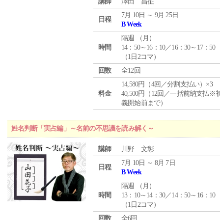
講師
澤田 昌征
7月 10日 ～ 9月 25日
日程
B Week
隔週 （
月
）
時間
14：50～16：10／16：30～17：50
（1日2コマ）
回数
全12回
14,580円（4回／分割支払い）×3
料金
40,500円（12回／一括前納支払※
義開始前まで）
姓名判断「実占編」～名前の不思議を読み解く～
講師
川野 文彰
7月 10日 ～ 8月 7日
日程
B Week
隔週 （
月
）
時間
13：10～14：30／14：50～16：10
（1日2コマ）
回数
全6回