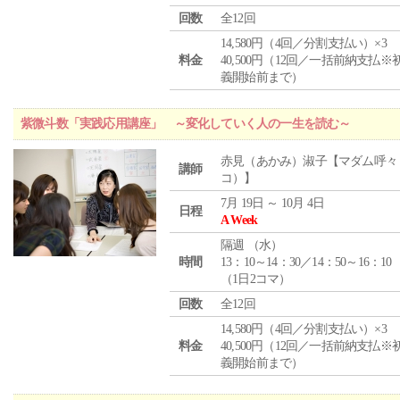
回数
全12回
14,580円（4回／分割支払い）×3
料金
40,500円（12回／一括前納支払※
義開始前まで）
紫微斗数「実践応用講座」 ～変化していく人の一生を読む～
赤見（あかみ）淑子【マダム呼々
講師
コ）】
7月 19日 ～ 10月 4日
日程
A Week
隔週 （
水
）
時間
13：10～14：30／14：50～16：10
（1日2コマ）
回数
全12回
14,580円（4回／分割支払い）×3
料金
40,500円（12回／一括前納支払※
義開始前まで）