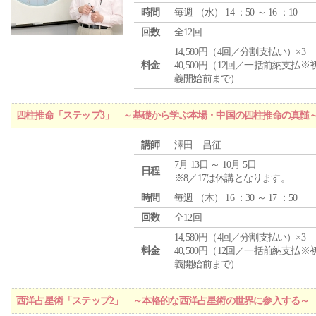
時間
毎週 （
水
） 14 ：50 ～ 16 ：10
回数
全12回
14,580円（4回／分割支払い）×3
料金
40,500円（12回／一括前納支払※
義開始前まで）
四柱推命「ステップ3」 ～基礎から学ぶ本場・中国の四柱推命の真髄
講師
澤田 昌征
7月 13日 ～ 10月 5日
日程
※8／17は休講となります。
時間
毎週 （
木
） 16 ：30 ～ 17 ：50
回数
全12回
14,580円（4回／分割支払い）×3
料金
40,500円（12回／一括前納支払※
義開始前まで）
西洋占星術「ステップ2」 ～本格的な西洋占星術の世界に参入する～