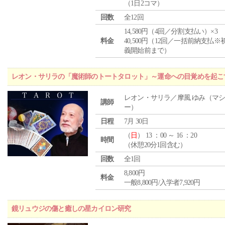
（1日2コマ）
回数
全12回
14,580円（4回／分割支払い）×3
料金
40,500円（12回／一括前納支払※
義開始前まで）
レオン・サリラの「魔術師のトートタロット」～運命への目覚めを起こ
レオン・サリラ／摩風 ゆみ（マ
講師
ー）
日程
7月 30日
（
日
） 13 ：00 ～ 16 ：20
時間
（休憩20分1回含む）
回数
全1回
8,800円
料金
一般8,800円/入学者7,920円
鏡リュウジの傷と癒しの星カイロン研究