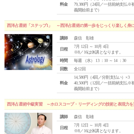
料金
79,380円（24回／一括前納支払※
義開始前まで）
西洋占星術「ステップ1」 ～西洋占星術の第一歩をじっくり楽しく身
講師
森信 彰雄
7月 12日 ～ 10月 4日
日程
※8／16は休講となります。
時間
毎週 （
水
） 13 ：10 ～ 14 ：30
回数
全12回
14,580円（4回／分割支払い）×3
料金
40,500円（12回／一括前納支払※
義開始前まで）
西洋占星術中級実習 ～ホロスコープ・リーディングの技術と表現力を
講師
森信 彰雄
7月 12日 ～ 10月 4日
日程
※8／16は休講となります。