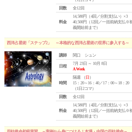
回数
全12回
14,580円（4回／分割支払い）×3
料金
40,500円（12回／一括前納支払※
義開始前まで）
西洋占星術「ステップ2」 ～本格的な西洋占星術の世界に参入する～
講師
関口 シュン
7月 23日 ～ 10月 8日
日程
A Week
隔週 （
日
）
時間
15：20～16：40／17：00～18：20
（1日2コマ）
回数
全12回
14,580円（4回／分割支払い）×3
料金
40,500円（12回／一括前納支払※
義開始前まで）
四柱推命初級実習 ～実例から身につける！本場・中国の四柱推命～