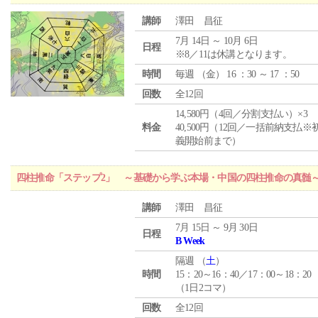
講師
澤田 昌征
7月 14日 ～ 10月 6日
日程
※8／11は休講となります。
時間
毎週 （
金
） 16 ：30 ～ 17 ：50
回数
全12回
14,580円（4回／分割支払い）×3
料金
40,500円（12回／一括前納支払※
義開始前まで）
四柱推命「ステップ2」 ～基礎から学ぶ本場・中国の四柱推命の真髄
講師
澤田 昌征
7月 15日 ～ 9月 30日
日程
B Week
隔週 （
土
）
時間
15：20～16：40／17：00～18：20
（1日2コマ）
回数
全12回