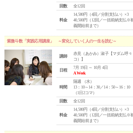
回数
全12回
14,580円（4回／分割支払い）×3
料金
40,500円（12回／一括前納支払※
義開始前まで）
紫微斗数「実践応用講座」 ～変化していく人の一生を読む～
赤見（あかみ）淑子【マダム呼々
講師
コ）】
7月 19日 ～ 10月 4日
日程
A Week
隔週 （
水
）
時間
13：10～14：30／14：50～16：10
（1日2コマ）
回数
全12回
14,580円（4回／分割支払い）×3
料金
40,500円（12回／一括前納支払※
義開始前まで）