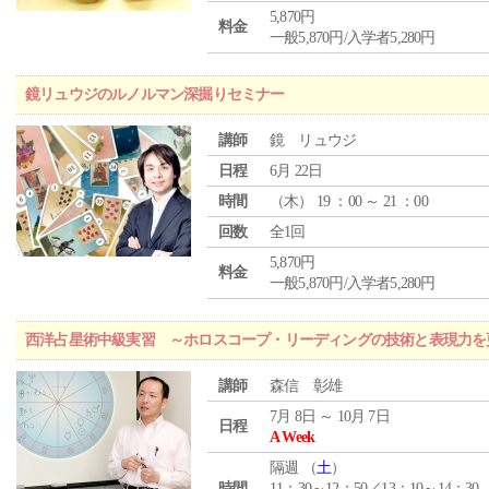
5,870円
料金
一般5,870円/入学者5,280円
鏡リュウジのルノルマン深掘りセミナー
講師
鏡 リュウジ
日程
6月 22日
時間
（
木
） 19 ：00 ～ 21 ：00
回数
全1回
5,870円
料金
一般5,870円/入学者5,280円
西洋占星術中級実習 ～ホロスコープ・リーディングの技術と表現力を
講師
森信 彰雄
7月 8日 ～ 10月 7日
日程
A Week
隔週 （
土
）
時間
11：30～12：50／13：10～14：30