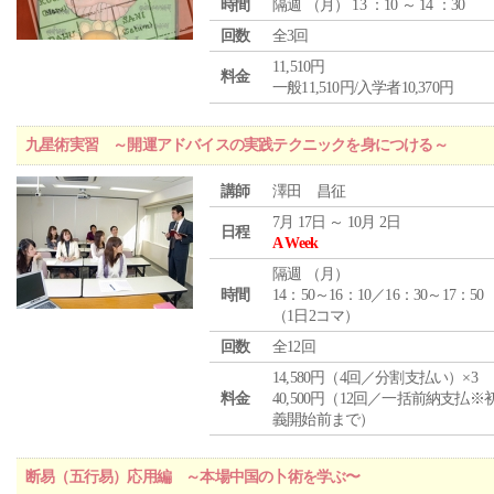
時間
隔週 （
月
） 13 ：10 ～ 14 ：30
回数
全3回
11,510円
料金
一般11,510円/入学者10,370円
九星術実習 ～開運アドバイスの実践テクニックを身につける～
講師
澤田 昌征
7月 17日 ～ 10月 2日
日程
A Week
隔週 （
月
）
時間
14：50～16：10／16：30～17：50
（1日2コマ）
回数
全12回
14,580円（4回／分割支払い）×3
料金
40,500円（12回／一括前納支払※
義開始前まで）
断易（五行易）応用編 ～本場中国の卜術を学ぶ〜