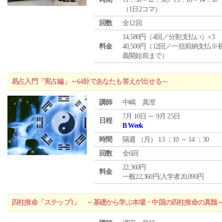
（1日2コマ）
回数
全12回
14,580円（4回／分割支払い）×3
料金
40,500円（12回／一括前納支払※
義開始前まで）
易占入門「実占編」～64卦であなたも答えが出せる～
講師
中嶋 真澄
7月 10日 ～ 9月 25日
日程
B Week
時間
隔週 （
月
） 13 ：10 ～ 14 ：30
回数
全6回
22,360円
料金
一般22,360円/入学者20,090円
四柱推命「ステップ1」 ～基礎から学ぶ本場・中国の四柱推命の真髄