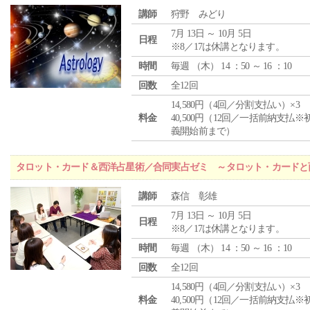
講師
狩野 みどり
7月 13日 ～ 10月 5日
日程
※8／17は休講となります。
時間
毎週 （
木
） 14 ：50 ～ 16 ：10
回数
全12回
14,580円（4回／分割支払い）×3
料金
40,500円（12回／一括前納支払※
義開始前まで）
タロット・カード＆西洋占星術／合同実占ゼミ ～タロット・カードと
講師
森信 彰雄
7月 13日 ～ 10月 5日
日程
※8／17は休講となります。
時間
毎週 （
木
） 14 ：50 ～ 16 ：10
回数
全12回
14,580円（4回／分割支払い）×3
料金
40,500円（12回／一括前納支払※