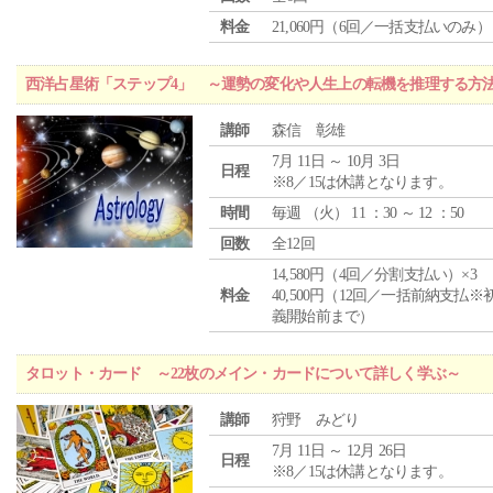
料金
21,060円（6回／一括支払いのみ）
西洋占星術「ステップ4」 ～運勢の変化や人生上の転機を推理する方
講師
森信 彰雄
7月 11日 ～ 10月 3日
日程
※8／15は休講となります。
時間
毎週 （
火
） 11 ：30 ～ 12 ：50
回数
全12回
14,580円（4回／分割支払い）×3
料金
40,500円（12回／一括前納支払※
義開始前まで）
タロット・カード ～22枚のメイン・カードについて詳しく学ぶ～
講師
狩野 みどり
7月 11日 ～ 12月 26日
日程
※8／15は休講となります。