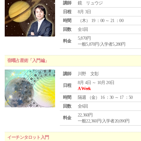
講師
鏡 リュウジ
日程
8月 3日
時間
（
木
） 19 ：00 ～ 21 ：00
回数
全1回
5,870円
料金
一般5,870円/入学者5,280円
宿曜占星術「入門編」
講師
川野 文彰
8月 4日 ～ 10月 20日
日程
A Week
時間
隔週 （
金
） 16 ：30 ～ 17 ：50
回数
全6回
22,360円
料金
一般22,360円/入学者20,090円
イーチンタロット入門