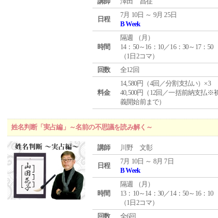
講師
澤田 昌征
7月 10日 ～ 9月 25日
日程
B Week
隔週 （
月
）
時間
14：50～16：10／16：30～17：50
（1日2コマ）
回数
全12回
14,580円（4回／分割支払い）×3
料金
40,500円（12回／一括前納支払※
義開始前まで）
姓名判断「実占編」～名前の不思議を読み解く～
講師
川野 文彰
7月 10日 ～ 8月 7日
日程
B Week
隔週 （
月
）
時間
13：10～14：30／14：50～16：10
（1日2コマ）
回数
全6回