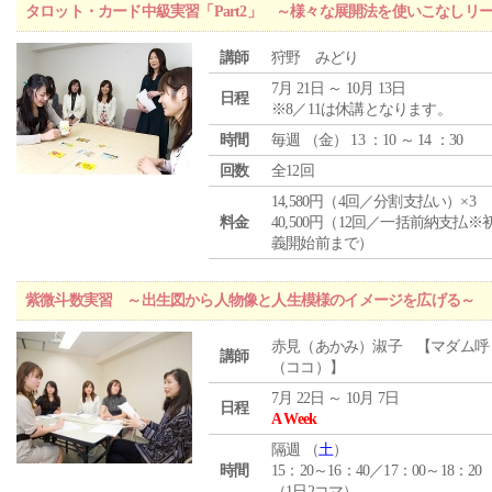
タロット・カード中級実習「Part2」 ～様々な展開法を使いこなしリ
講師
狩野 みどり
7月 21日 ～ 10月 13日
日程
※8／11は休講となります。
時間
毎週 （
金
） 13 ：10 ～ 14 ：30
回数
全12回
14,580円（4回／分割支払い）×3
料金
40,500円（12回／一括前納支払※
義開始前まで）
紫微斗数実習 ～出生図から人物像と人生模様のイメージを広げる～
赤見（あかみ）淑子 【マダム呼
講師
（ココ）】
7月 22日 ～ 10月 7日
日程
A Week
隔週 （
土
）
時間
15：20～16：40／17：00～18：20
（1日2コマ）