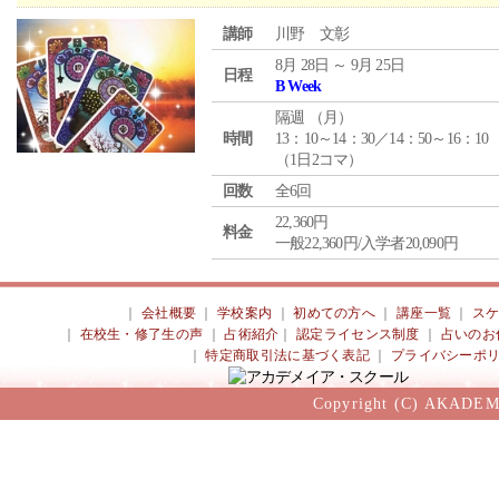
講師
川野 文彰
8月 28日 ～ 9月 25日
日程
B Week
隔週 （
月
）
時間
13：10～14：30／14：50～16：10
（1日2コマ）
回数
全6回
22,360円
料金
一般22,360円/入学者20,090円
｜
会社概要
｜
学校案内
｜
初めての方へ
｜
講座一覧
｜
ス
｜
在校生・修了生の声
｜
占術紹介
｜
認定ライセンス制度
｜
占いのお
｜
特定商取引法に基づく表記
｜
プライバシーポ
Copyright (C) AKADEM