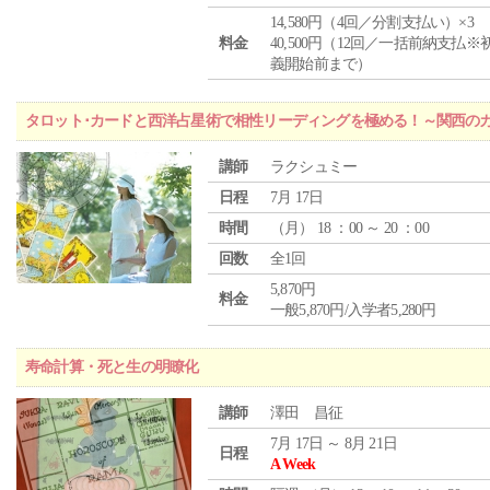
14,580円（4回／分割支払い）×3
料金
40,500円（12回／一括前納支払※
義開始前まで）
タロット･カードと西洋占星術で相性リーディングを極める！～関西の
講師
ラクシュミー
日程
7月 17日
時間
（
月
） 18 ：00 ～ 20 ：00
回数
全1回
5,870円
料金
一般5,870円/入学者5,280円
寿命計算・死と生の明瞭化
講師
澤田 昌征
7月 17日 ～ 8月 21日
日程
A Week