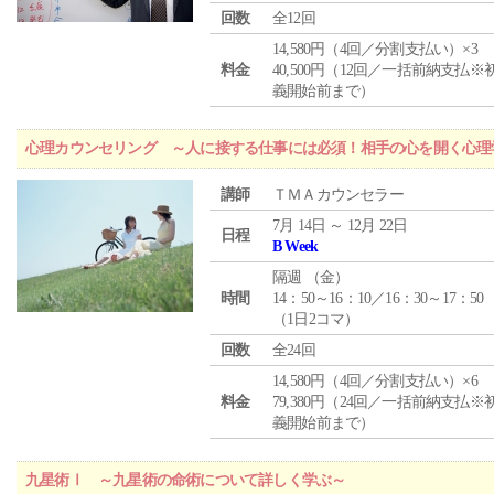
回数
全12回
14,580円（4回／分割支払い）×3
料金
40,500円（12回／一括前納支払※
義開始前まで）
心理カウンセリング ～人に接する仕事には必須！相手の心を開く心理
講師
ＴＭＡカウンセラー
7月 14日 ～ 12月 22日
日程
B Week
隔週 （
金
）
時間
14：50～16：10／16：30～17：50
（1日2コマ）
回数
全24回
14,580円（4回／分割支払い）×6
料金
79,380円（24回／一括前納支払※
義開始前まで）
九星術Ⅰ ～九星術の命術について詳しく学ぶ～