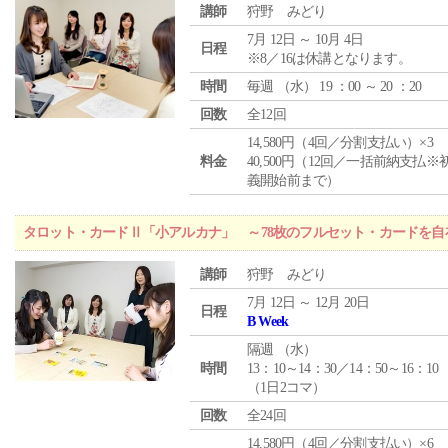
講師
狩野 みどり
7月 12日 ～ 10月 4日
日程
※8／16は休講となります。
時間
毎週 （
水
） 19 ：00 ～ 20 ：20
回数
全12回
14,580円（4回／分割支払い）×3
料金
40,500円（12回／一括前納支払※
義開始前まで）
タロット・カードⅡ「小アルカナ」 ～78枚のフルセット・カードを自
講師
狩野 みどり
7月 12日 ～ 12月 20日
日程
B Week
隔週 （
水
）
時間
13：10～14：30／14：50～16：10
（1日2コマ）
回数
全24回
14,580円（4回／分割支払い）×6