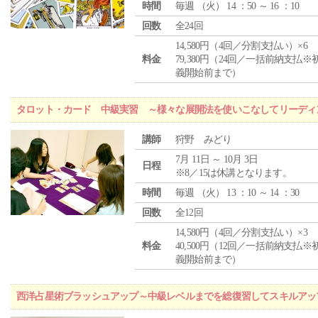
時間
毎週 （
火
） 14 ：50 ～ 16 ：10
回数
全24回
14,580円（4回／分割支払い）×6
料金
79,380円（24回／一括前納支払※
義開始前まで）
タロット・カード 中級実習 ～様々な展開法を使いこなしてリーディ
講師
狩野 みどり
7月 11日 ～ 10月 3日
日程
※8／15は休講となります。
時間
毎週 （
火
） 13 ：10 ～ 14 ：30
回数
全12回
14,580円（4回／分割支払い）×3
料金
40,500円（12回／一括前納支払※
義開始前まで）
西洋占星術ブラッシュアップ～中級レベルまでを総復習してスキルアッ