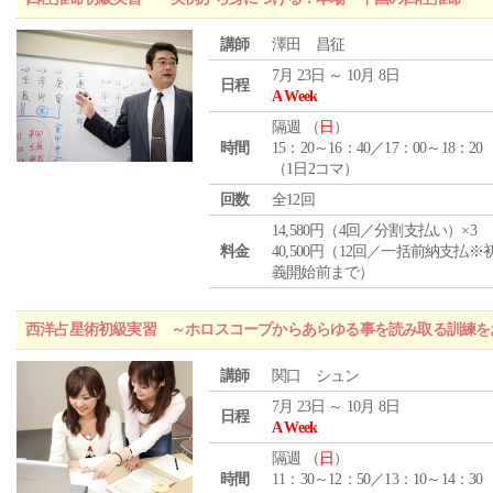
講師
澤田 昌征
7月 23日 ～ 10月 8日
日程
A Week
隔週 （
日
）
時間
15：20～16：40／17：00～18：20
（1日2コマ）
回数
全12回
14,580円（4回／分割支払い）×3
料金
40,500円（12回／一括前納支払※
義開始前まで）
西洋占星術初級実習 ～ホロスコープからあらゆる事を読み取る訓練を
講師
関口 シュン
7月 23日 ～ 10月 8日
日程
A Week
隔週 （
日
）
時間
11：30～12：50／13：10～14：30