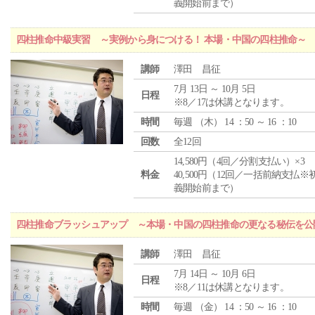
義開始前まで）
四柱推命中級実習 ～実例から身につける！ 本場・中国の四柱推命～
講師
澤田 昌征
7月 13日 ～ 10月 5日
日程
※8／17は休講となります。
時間
毎週 （
木
） 14 ：50 ～ 16 ：10
回数
全12回
14,580円（4回／分割支払い）×3
料金
40,500円（12回／一括前納支払※
義開始前まで）
四柱推命ブラッシュアップ ～本場・中国の四柱推命の更なる秘伝を公
講師
澤田 昌征
7月 14日 ～ 10月 6日
日程
※8／11は休講となります。
時間
毎週 （
金
） 14 ：50 ～ 16 ：10