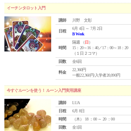
イーチンタロット入門
講師
川野 文彰
6月 4日 ～ 7月 2日
日程
B Week
隔週 （
日
）
時間
15：20～16：40／17：00～18：20
（１日２コマ）
回数
全6回
22,360円
料金
一般22,360円/入学者20,090円
今すぐルーンを使う！ ルーン入門実用講座
講師
LUA
日程
6月 8日
時間
（
木
） 18 ：00 ～ 20 ：00
回数
全1回