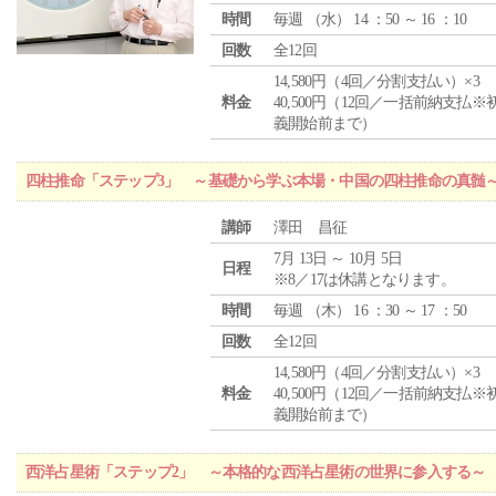
時間
毎週 （
水
） 14 ：50 ～ 16 ：10
回数
全12回
14,580円（4回／分割支払い）×3
料金
40,500円（12回／一括前納支払※
義開始前まで）
四柱推命「ステップ3」 ～基礎から学ぶ本場・中国の四柱推命の真髄
講師
澤田 昌征
7月 13日 ～ 10月 5日
日程
※8／17は休講となります。
時間
毎週 （
木
） 16 ：30 ～ 17 ：50
回数
全12回
14,580円（4回／分割支払い）×3
料金
40,500円（12回／一括前納支払※
義開始前まで）
西洋占星術「ステップ2」 ～本格的な西洋占星術の世界に参入する～