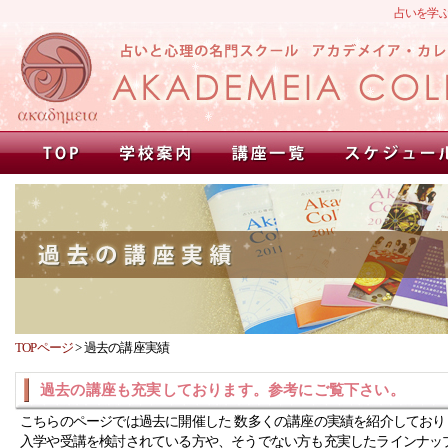
占いを学
TOPページ
>
過去の講座実績
過去の講座も充実しております。参考にご覧下さい。
こちらのページでは過去に開催した 数多くの講座の実績を紹介しており
入学や受講を検討されている方や、そうでない方も充実したラインナッ