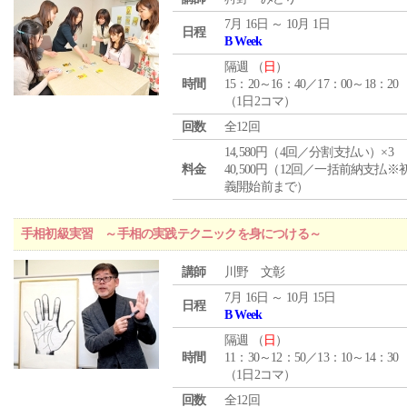
7月 16日 ～ 10月 1日
日程
B Week
隔週 （
日
）
時間
15：20～16：40／17：00～18：20
（1日2コマ）
回数
全12回
14,580円（4回／分割支払い）×3
料金
40,500円（12回／一括前納支払※
義開始前まで）
手相初級実習 ～手相の実践テクニックを身につける～
講師
川野 文彰
7月 16日 ～ 10月 15日
日程
B Week
隔週 （
日
）
時間
11：30～12：50／13：10～14：30
（1日2コマ）
回数
全12回