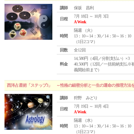
講師
保坂 昌利
7月 18日 ～ 10月 3日
日程
A Week
隔週 （
火
）
時間
13：10～14：30／14：50～16：10
（1日2コマ）
回数
全12回
14,580円（4回／分割支払い）×3
料金
40,500円（12回／一括前納支払※
義開始前まで）
西洋占星術「ステップ3」 ～性格の細密分析と一生の運命の推理方法
講師
狩野 みどり
7月 19日 ～ 10月 4日
日程
A Week
隔週 （
水
）
時間
13：10～14：30／14：50～16：10
（1日2コマ）