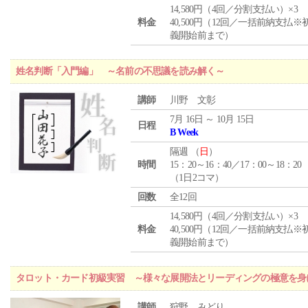
14,580円（4回／分割支払い）×3
料金
40,500円（12回／一括前納支払※
義開始前まで）
姓名判断「入門編」 ～名前の不思議を読み解く～
講師
川野 文彰
7月 16日 ～ 10月 15日
日程
B Week
隔週 （
日
）
時間
15：20～16：40／17：00～18：20
（1日2コマ）
回数
全12回
14,580円（4回／分割支払い）×3
料金
40,500円（12回／一括前納支払※
義開始前まで）
タロット・カード初級実習 ～様々な展開法とリーディングの極意を身
講師
狩野 みどり