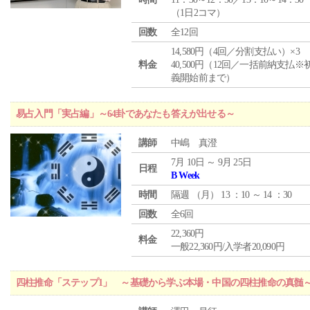
（1日2コマ）
回数
全12回
14,580円（4回／分割支払い）×3
料金
40,500円（12回／一括前納支払※
義開始前まで）
易占入門「実占編」～64卦であなたも答えが出せる～
講師
中嶋 真澄
7月 10日 ～ 9月 25日
日程
B Week
時間
隔週 （
月
） 13 ：10 ～ 14 ：30
回数
全6回
22,360円
料金
一般22,360円/入学者20,090円
四柱推命「ステップ1」 ～基礎から学ぶ本場・中国の四柱推命の真髄