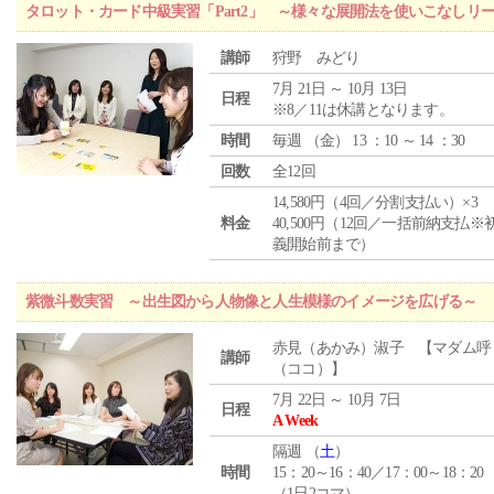
タロット・カード中級実習「Part2」 ～様々な展開法を使いこなしリ
講師
狩野 みどり
7月 21日 ～ 10月 13日
日程
※8／11は休講となります。
時間
毎週 （
金
） 13 ：10 ～ 14 ：30
回数
全12回
14,580円（4回／分割支払い）×3
料金
40,500円（12回／一括前納支払※
義開始前まで）
紫微斗数実習 ～出生図から人物像と人生模様のイメージを広げる～
赤見（あかみ）淑子 【マダム呼
講師
（ココ）】
7月 22日 ～ 10月 7日
日程
A Week
隔週 （
土
）
時間
15：20～16：40／17：00～18：20
（1日2コマ）