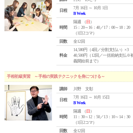
7月 16日 ～ 10月 1日
日程
B Week
隔週 （
日
）
時間
15：20～16：40／17：00～18：20
（1日2コマ）
回数
全12回
14,580円（4回／分割支払い）×3
料金
40,500円（12回／一括前納支払※
義開始前まで）
手相初級実習 ～手相の実践テクニックを身につける～
講師
川野 文彰
7月 16日 ～ 10月 15日
日程
B Week
隔週 （
日
）
時間
11：30～12：50／13：10～14：30
（1日2コマ）
回数
全12回