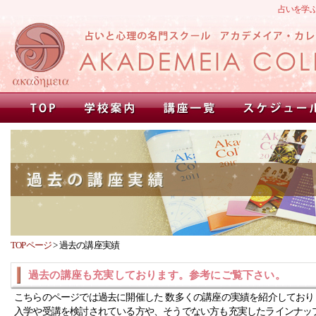
占いを学
TOPページ
>
過去の講座実績
過去の講座も充実しております。参考にご覧下さい。
こちらのページでは過去に開催した 数多くの講座の実績を紹介しており
入学や受講を検討されている方や、そうでない方も充実したラインナッ