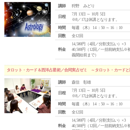
講師
狩野 みどり
7月 13日 ～ 10月 5日
日程
※8／17は休講となります。
時間
毎週 （
木
） 14 ：50 ～ 16 ：10
回数
全12回
14,580円（4回／分割支払い）×3
料金
40,500円（12回／一括前納支払※
義開始前まで）
タロット・カード＆西洋占星術／合同実占ゼミ ～タロット・カードと
講師
森信 彰雄
7月 13日 ～ 10月 5日
日程
※8／17は休講となります。
時間
毎週 （
木
） 14 ：50 ～ 16 ：10
回数
全12回
14,580円（4回／分割支払い）×3
料金
40,500円（12回／一括前納支払※