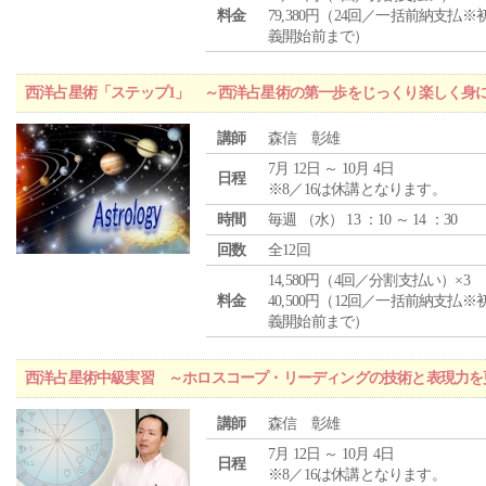
料金
79,380円（24回／一括前納支払※
義開始前まで）
西洋占星術「ステップ1」 ～西洋占星術の第一歩をじっくり楽しく身
講師
森信 彰雄
7月 12日 ～ 10月 4日
日程
※8／16は休講となります。
時間
毎週 （
水
） 13 ：10 ～ 14 ：30
回数
全12回
14,580円（4回／分割支払い）×3
料金
40,500円（12回／一括前納支払※
義開始前まで）
西洋占星術中級実習 ～ホロスコープ・リーディングの技術と表現力を
講師
森信 彰雄
7月 12日 ～ 10月 4日
日程
※8／16は休講となります。