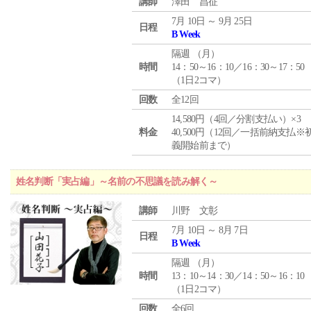
講師
澤田 昌征
7月 10日 ～ 9月 25日
日程
B Week
隔週 （
月
）
時間
14：50～16：10／16：30～17：50
（1日2コマ）
回数
全12回
14,580円（4回／分割支払い）×3
料金
40,500円（12回／一括前納支払※
義開始前まで）
姓名判断「実占編」～名前の不思議を読み解く～
講師
川野 文彰
7月 10日 ～ 8月 7日
日程
B Week
隔週 （
月
）
時間
13：10～14：30／14：50～16：10
（1日2コマ）
回数
全6回