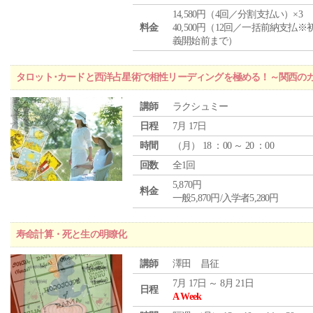
14,580円（4回／分割支払い）×3
料金
40,500円（12回／一括前納支払※
義開始前まで）
タロット･カードと西洋占星術で相性リーディングを極める！～関西の
講師
ラクシュミー
日程
7月 17日
時間
（
月
） 18 ：00 ～ 20 ：00
回数
全1回
5,870円
料金
一般5,870円/入学者5,280円
寿命計算・死と生の明瞭化
講師
澤田 昌征
7月 17日 ～ 8月 21日
日程
A Week