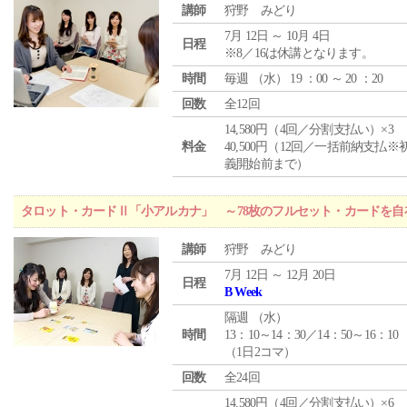
講師
狩野 みどり
7月 12日 ～ 10月 4日
日程
※8／16は休講となります。
時間
毎週 （
水
） 19 ：00 ～ 20 ：20
回数
全12回
14,580円（4回／分割支払い）×3
料金
40,500円（12回／一括前納支払※
義開始前まで）
タロット・カードⅡ「小アルカナ」 ～78枚のフルセット・カードを自
講師
狩野 みどり
7月 12日 ～ 12月 20日
日程
B Week
隔週 （
水
）
時間
13：10～14：30／14：50～16：10
（1日2コマ）
回数
全24回
14,580円（4回／分割支払い）×6