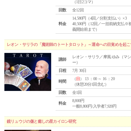
（1日2コマ）
回数
全12回
14,580円（4回／分割支払い）×3
料金
40,500円（12回／一括前納支払※
義開始前まで）
レオン・サリラの「魔術師のトートタロット」～運命への目覚めを起こ
レオン・サリラ／摩風 ゆみ（マ
講師
ー）
日程
7月 30日
（
日
） 13 ：00 ～ 16 ：20
時間
（休憩20分1回含む）
回数
全1回
8,800円
料金
一般8,800円/入学者7,920円
鏡リュウジの傷と癒しの星カイロン研究