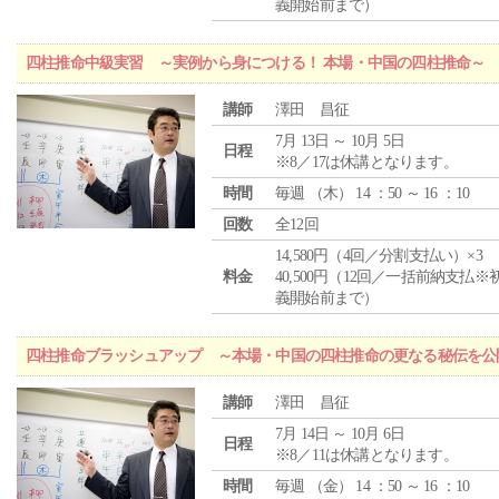
義開始前まで）
四柱推命中級実習 ～実例から身につける！ 本場・中国の四柱推命～
講師
澤田 昌征
7月 13日 ～ 10月 5日
日程
※8／17は休講となります。
時間
毎週 （
木
） 14 ：50 ～ 16 ：10
回数
全12回
14,580円（4回／分割支払い）×3
料金
40,500円（12回／一括前納支払※
義開始前まで）
四柱推命ブラッシュアップ ～本場・中国の四柱推命の更なる秘伝を公
講師
澤田 昌征
7月 14日 ～ 10月 6日
日程
※8／11は休講となります。
時間
毎週 （
金
） 14 ：50 ～ 16 ：10