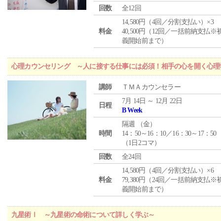
回数
全12回
14,580円（4回／分割支払い）×3
料金
40,500円（12回／一括前納支払※
義開始前まで）
心理カウンセリング ～人に接する仕事には必須！相手の心を開く心理
講師
ＴＭＡカウンセラー
7月 14日 ～ 12月 22日
日程
B Week
隔週 （
金
）
時間
14：50～16：10／16：30～17：50
（1日2コマ）
回数
全24回
14,580円（4回／分割支払い）×6
料金
79,380円（24回／一括前納支払※
義開始前まで）
九星術Ⅰ ～九星術の命術について詳しく学ぶ～