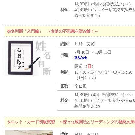
14,580円（4回／分割支払い）×3
料金
40,500円（12回／一括前納支払※
義開始前まで）
姓名判断「入門編」 ～名前の不思議を読み解く～
講師
川野 文彰
7月 16日 ～ 10月 15日
日程
B Week
隔週 （
日
）
時間
15：20～16：40／17：00～18：20
（1日2コマ）
回数
全12回
14,580円（4回／分割支払い）×3
料金
40,500円（12回／一括前納支払※
義開始前まで）
タロット・カード初級実習 ～様々な展開法とリーディングの極意を身
講師
狩野 みどり