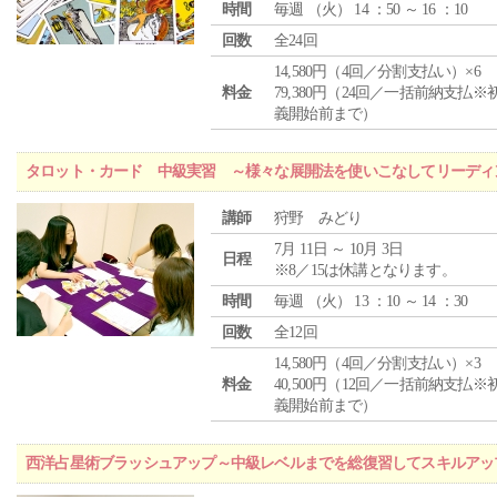
時間
毎週 （
火
） 14 ：50 ～ 16 ：10
回数
全24回
14,580円（4回／分割支払い）×6
料金
79,380円（24回／一括前納支払※
義開始前まで）
タロット・カード 中級実習 ～様々な展開法を使いこなしてリーディ
講師
狩野 みどり
7月 11日 ～ 10月 3日
日程
※8／15は休講となります。
時間
毎週 （
火
） 13 ：10 ～ 14 ：30
回数
全12回
14,580円（4回／分割支払い）×3
料金
40,500円（12回／一括前納支払※
義開始前まで）
西洋占星術ブラッシュアップ～中級レベルまでを総復習してスキルアッ