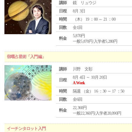
講師
鏡 リュウジ
日程
8月 3日
時間
（
木
） 19 ：00 ～ 21 ：00
回数
全1回
5,870円
料金
一般5,870円/入学者5,280円
宿曜占星術「入門編」
講師
川野 文彰
8月 4日 ～ 10月 20日
日程
A Week
時間
隔週 （
金
） 16 ：30 ～ 17 ：50
回数
全6回
22,360円
料金
一般22,360円/入学者20,090円
イーチンタロット入門