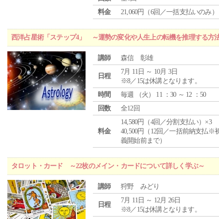
料金
21,060円（6回／一括支払いのみ）
西洋占星術「ステップ4」 ～運勢の変化や人生上の転機を推理する方
講師
森信 彰雄
7月 11日 ～ 10月 3日
日程
※8／15は休講となります。
時間
毎週 （
火
） 11 ：30 ～ 12 ：50
回数
全12回
14,580円（4回／分割支払い）×3
料金
40,500円（12回／一括前納支払※
義開始前まで）
タロット・カード ～22枚のメイン・カードについて詳しく学ぶ～
講師
狩野 みどり
7月 11日 ～ 12月 26日
日程
※8／15は休講となります。