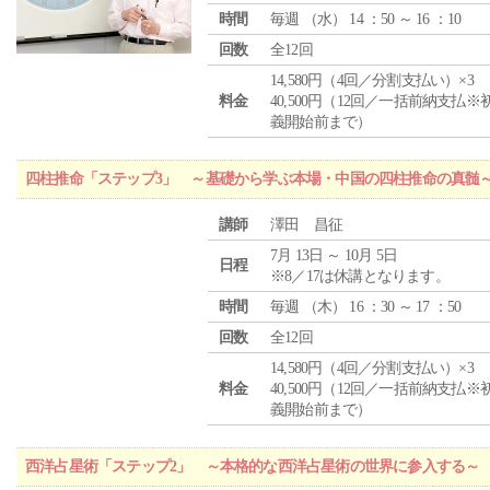
時間
毎週 （
水
） 14 ：50 ～ 16 ：10
回数
全12回
14,580円（4回／分割支払い）×3
料金
40,500円（12回／一括前納支払※
義開始前まで）
四柱推命「ステップ3」 ～基礎から学ぶ本場・中国の四柱推命の真髄
講師
澤田 昌征
7月 13日 ～ 10月 5日
日程
※8／17は休講となります。
時間
毎週 （
木
） 16 ：30 ～ 17 ：50
回数
全12回
14,580円（4回／分割支払い）×3
料金
40,500円（12回／一括前納支払※
義開始前まで）
西洋占星術「ステップ2」 ～本格的な西洋占星術の世界に参入する～