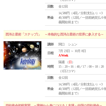
回数
全12回
14,580円（4回／分割支払い）×3
料金
40,500円（12回／一括前納支払※
義開始前まで）
西洋占星術「ステップ2」 ～本格的な西洋占星術の世界に参入する～
講師
関口 シュン
7月 23日 ～ 10月 8日
日程
A Week
隔週 （
日
）
時間
15：20～16：40／17：00～18：20
（1日2コマ）
回数
全12回
14,580円（4回／分割支払い）×3
料金
40,500円（12回／一括前納支払※
義開始前まで）
四柱推命初級実習 ～実例から身につける！本場・中国の四柱推命～