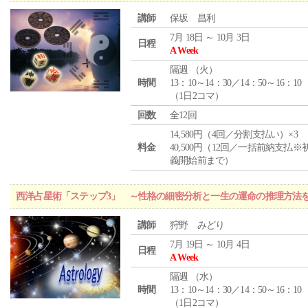
講師
保坂 昌利
7月 18日 ～ 10月 3日
日程
A Week
隔週 （
火
）
時間
13：10～14：30／14：50～16：10
（1日2コマ）
回数
全12回
14,580円（4回／分割支払い）×3
料金
40,500円（12回／一括前納支払※
義開始前まで）
西洋占星術「ステップ3」 ～性格の細密分析と一生の運命の推理方法
講師
狩野 みどり
7月 19日 ～ 10月 4日
日程
A Week
隔週 （
水
）
時間
13：10～14：30／14：50～16：10
（1日2コマ）