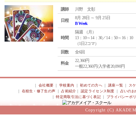
講師
川野 文彰
8月 28日 ～ 9月 25日
日程
B Week
隔週 （
月
）
時間
13：10～14：30／14：50～16：10
（1日2コマ）
回数
全6回
22,360円
料金
一般22,360円/入学者20,090円
｜
会社概要
｜
学校案内
｜
初めての方へ
｜
講座一覧
｜
ス
｜
在校生・修了生の声
｜
占術紹介
｜
認定ライセンス制度
｜
占いのお
｜
特定商取引法に基づく表記
｜
プライバシーポ
Copyright (C) AKADEM