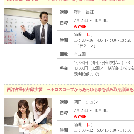
講師
澤田 昌征
7月 23日 ～ 10月 8日
日程
A Week
隔週 （
日
）
時間
15：20～16：40／17：00～18：20
（1日2コマ）
回数
全12回
14,580円（4回／分割支払い）×3
料金
40,500円（12回／一括前納支払※
義開始前まで）
西洋占星術初級実習 ～ホロスコープからあらゆる事を読み取る訓練を
講師
関口 シュン
7月 23日 ～ 10月 8日
日程
A Week
隔週 （
日
）
時間
11：30～12：50／13：10～14：30