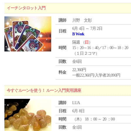
イーチンタロット入門
講師
川野 文彰
6月 4日 ～ 7月 2日
日程
B Week
隔週 （
日
）
時間
15：20～16：40／17：00～18：20
（１日２コマ）
回数
全6回
22,360円
料金
一般22,360円/入学者20,090円
今すぐルーンを使う！ ルーン入門実用講座
講師
LUA
日程
6月 8日
時間
（
木
） 18 ：00 ～ 20 ：00
回数
全1回