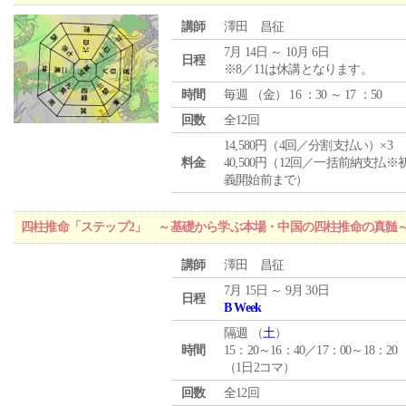
講師
澤田 昌征
7月 14日 ～ 10月 6日
日程
※8／11は休講となります。
時間
毎週 （
金
） 16 ：30 ～ 17 ：50
回数
全12回
14,580円（4回／分割支払い）×3
料金
40,500円（12回／一括前納支払※
義開始前まで）
四柱推命「ステップ2」 ～基礎から学ぶ本場・中国の四柱推命の真髄
講師
澤田 昌征
7月 15日 ～ 9月 30日
日程
B Week
隔週 （
土
）
時間
15：20～16：40／17：00～18：20
（1日2コマ）
回数
全12回