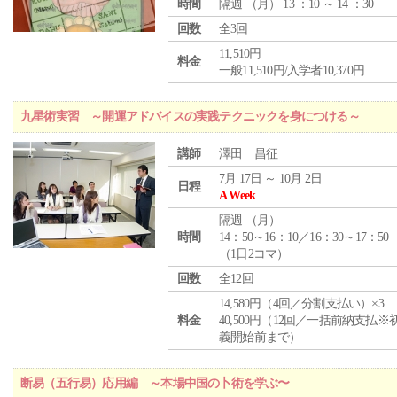
時間
隔週 （
月
） 13 ：10 ～ 14 ：30
回数
全3回
11,510円
料金
一般11,510円/入学者10,370円
九星術実習 ～開運アドバイスの実践テクニックを身につける～
講師
澤田 昌征
7月 17日 ～ 10月 2日
日程
A Week
隔週 （
月
）
時間
14：50～16：10／16：30～17：50
（1日2コマ）
回数
全12回
14,580円（4回／分割支払い）×3
料金
40,500円（12回／一括前納支払※
義開始前まで）
断易（五行易）応用編 ～本場中国の卜術を学ぶ〜