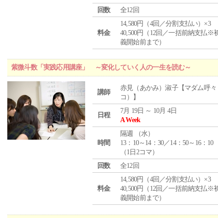
回数
全12回
14,580円（4回／分割支払い）×3
料金
40,500円（12回／一括前納支払※
義開始前まで）
紫微斗数「実践応用講座」 ～変化していく人の一生を読む～
赤見（あかみ）淑子【マダム呼々
講師
コ）】
7月 19日 ～ 10月 4日
日程
A Week
隔週 （
水
）
時間
13：10～14：30／14：50～16：10
（1日2コマ）
回数
全12回
14,580円（4回／分割支払い）×3
料金
40,500円（12回／一括前納支払※
義開始前まで）