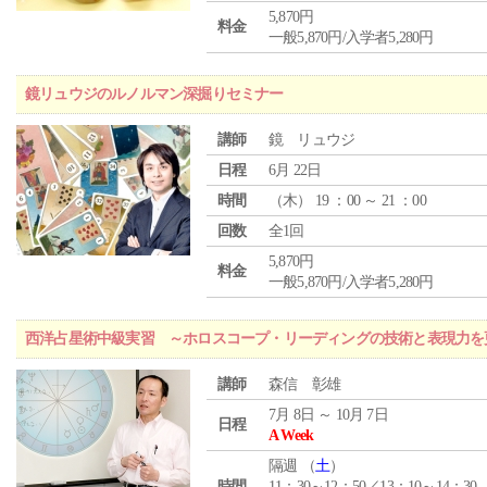
5,870円
料金
一般5,870円/入学者5,280円
鏡リュウジのルノルマン深掘りセミナー
講師
鏡 リュウジ
日程
6月 22日
時間
（
木
） 19 ：00 ～ 21 ：00
回数
全1回
5,870円
料金
一般5,870円/入学者5,280円
西洋占星術中級実習 ～ホロスコープ・リーディングの技術と表現力を
講師
森信 彰雄
7月 8日 ～ 10月 7日
日程
A Week
隔週 （
土
）
時間
11：30～12：50／13：10～14：30