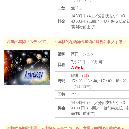
回数
全12回
14,580円（4回／分割支払い）×3
料金
40,500円（12回／一括前納支払※
義開始前まで）
西洋占星術「ステップ2」 ～本格的な西洋占星術の世界に参入する～
講師
関口 シュン
7月 23日 ～ 10月 8日
日程
A Week
隔週 （
日
）
時間
15：20～16：40／17：00～18：20
（1日2コマ）
回数
全12回
14,580円（4回／分割支払い）×3
料金
40,500円（12回／一括前納支払※
義開始前まで）
四柱推命初級実習 ～実例から身につける！本場・中国の四柱推命～