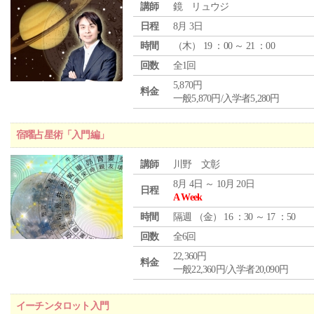
講師
鏡 リュウジ
日程
8月 3日
時間
（
木
） 19 ：00 ～ 21 ：00
回数
全1回
5,870円
料金
一般5,870円/入学者5,280円
宿曜占星術「入門編」
講師
川野 文彰
8月 4日 ～ 10月 20日
日程
A Week
時間
隔週 （
金
） 16 ：30 ～ 17 ：50
回数
全6回
22,360円
料金
一般22,360円/入学者20,090円
イーチンタロット入門