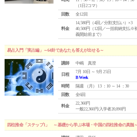
（1日2コマ）
回数
全12回
14,580円（4回／分割支払い）×3
料金
40,500円（12回／一括前納支払※
義開始前まで）
易占入門「実占編」～64卦であなたも答えが出せる～
講師
中嶋 真澄
7月 10日 ～ 9月 25日
日程
B Week
時間
隔週 （
月
） 13 ：10 ～ 14 ：30
回数
全6回
22,360円
料金
一般22,360円/入学者20,090円
四柱推命「ステップ1」 ～基礎から学ぶ本場・中国の四柱推命の真髄