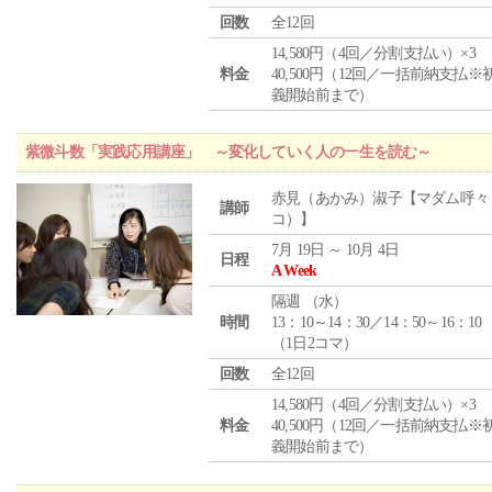
回数
全12回
14,580円（4回／分割支払い）×3
料金
40,500円（12回／一括前納支払※
義開始前まで）
紫微斗数「実践応用講座」 ～変化していく人の一生を読む～
赤見（あかみ）淑子【マダム呼々
講師
コ）】
7月 19日 ～ 10月 4日
日程
A Week
隔週 （
水
）
時間
13：10～14：30／14：50～16：10
（1日2コマ）
回数
全12回
14,580円（4回／分割支払い）×3
料金
40,500円（12回／一括前納支払※
義開始前まで）