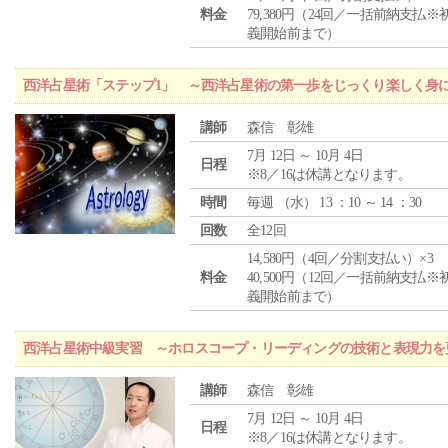
料金
79,380円（24回／一括前納支払※
義開始前まで）
西洋占星術「ステップ1」 ～西洋占星術の第一歩をじっくり楽しく身
講師
森信 彰雄
7月 12日 ～ 10月 4日
日程
※8／16は休講となります。
時間
毎週 （
水
） 13 ：10 ～ 14 ：30
回数
全12回
14,580円（4回／分割支払い）×3
料金
40,500円（12回／一括前納支払※
義開始前まで）
西洋占星術中級実習 ～ホロスコープ・リーディングの技術と表現力を
講師
森信 彰雄
7月 12日 ～ 10月 4日
日程
※8／16は休講となります。