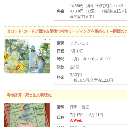
14,580円（4回／分割支払い）×3
料金
40,500円（12回／一括前納支払※
義開始前まで）
タロット･カードと西洋占星術で相性リーディングを極める！～関西の
講師
ラクシュミー
日程
7月 17日
時間
（
月
） 18 ：00 ～ 20 ：00
回数
全1回
5,870円
料金
一般5,870円/入学者5,280円
寿命計算・死と生の明瞭化
講師
澤田 昌征
7月 17日 ～ 8月 21日
日程
A Week