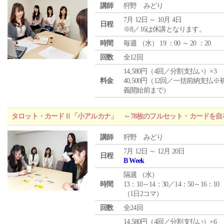
講師
狩野 みどり
7月 12日 ～ 10月 4日
日程
※8／16は休講となります。
時間
毎週 （
水
） 19 ：00 ～ 20 ：20
回数
全12回
14,580円（4回／分割支払い）×3
料金
40,500円（12回／一括前納支払※
義開始前まで）
タロット・カードⅡ「小アルカナ」 ～78枚のフルセット・カードを自
講師
狩野 みどり
7月 12日 ～ 12月 20日
日程
B Week
隔週 （
水
）
時間
13：10～14：30／14：50～16：10
（1日2コマ）
回数
全24回
14,580円（4回／分割支払い）×6