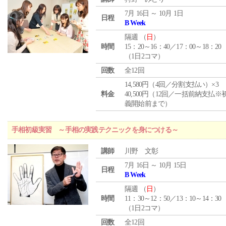
7月 16日 ～ 10月 1日
日程
B Week
隔週 （
日
）
時間
15：20～16：40／17：00～18：20
（1日2コマ）
回数
全12回
14,580円（4回／分割支払い）×3
料金
40,500円（12回／一括前納支払※
義開始前まで）
手相初級実習 ～手相の実践テクニックを身につける～
講師
川野 文彰
7月 16日 ～ 10月 15日
日程
B Week
隔週 （
日
）
時間
11：30～12：50／13：10～14：30
（1日2コマ）
回数
全12回