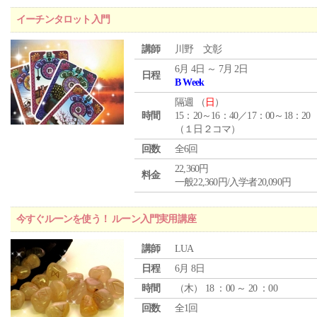
イーチンタロット入門
講師
川野 文彰
6月 4日 ～ 7月 2日
日程
B Week
隔週 （
日
）
時間
15：20～16：40／17：00～18：20
（１日２コマ）
回数
全6回
22,360円
料金
一般22,360円/入学者20,090円
今すぐルーンを使う！ ルーン入門実用講座
講師
LUA
日程
6月 8日
時間
（
木
） 18 ：00 ～ 20 ：00
回数
全1回