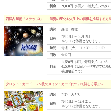
料金
21,060円（6回／一括支払いのみ）
西洋占星術「ステップ4」 ～運勢の変化や人生上の転機を推理する方
講師
森信 彰雄
7月 11日 ～ 10月 3日
日程
※8／15は休講となります。
時間
毎週 （
火
） 11 ：30 ～ 12 ：50
回数
全12回
14,580円（4回／分割支払い）×3
料金
40,500円（12回／一括前納支払※
義開始前まで）
タロット・カード ～22枚のメイン・カードについて詳しく学ぶ～
講師
狩野 みどり
7月 11日 ～ 12月 26日
日程
※8／15は休講となります。