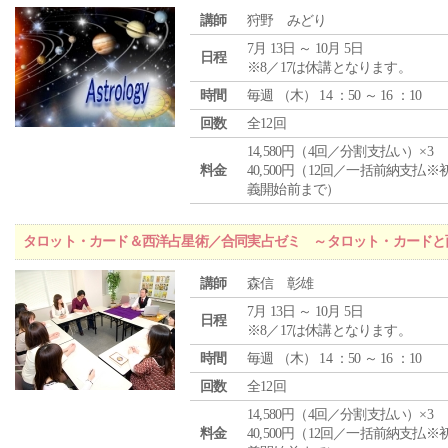
講師
狩野 みどり
7月 13日 ～ 10月 5日
日程
※8／17は休講となります。
時間
毎週 （
木
） 14 ：50 ～ 16 ：10
回数
全12回
14,580円（4回／分割支払い）×3
料金
40,500円（12回／一括前納支払※
義開始前まで）
タロット・カード＆西洋占星術／合同実占ゼミ ～タロット・カードと
講師
森信 彰雄
7月 13日 ～ 10月 5日
日程
※8／17は休講となります。
時間
毎週 （
木
） 14 ：50 ～ 16 ：10
回数
全12回
14,580円（4回／分割支払い）×3
料金
40,500円（12回／一括前納支払※