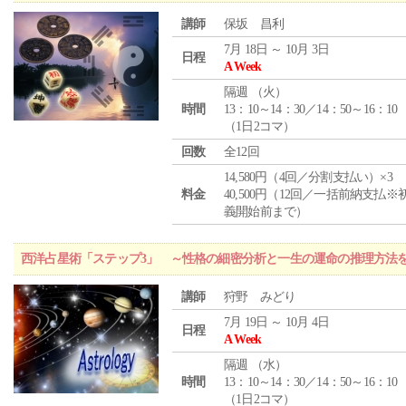
講師
保坂 昌利
7月 18日 ～ 10月 3日
日程
A Week
隔週 （
火
）
時間
13：10～14：30／14：50～16：10
（1日2コマ）
回数
全12回
14,580円（4回／分割支払い）×3
料金
40,500円（12回／一括前納支払※
義開始前まで）
西洋占星術「ステップ3」 ～性格の細密分析と一生の運命の推理方法
講師
狩野 みどり
7月 19日 ～ 10月 4日
日程
A Week
隔週 （
水
）
時間
13：10～14：30／14：50～16：10
（1日2コマ）