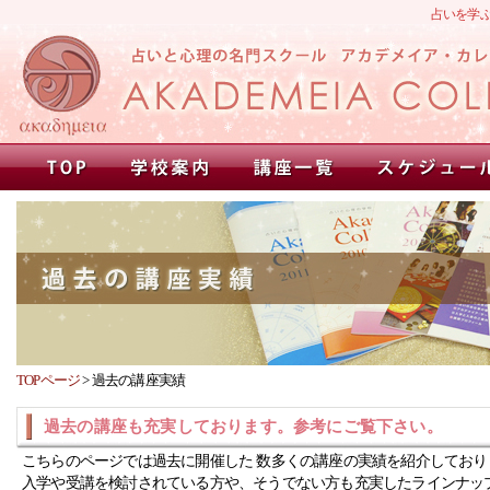
占いを学
TOPページ
>
過去の講座実績
過去の講座も充実しております。参考にご覧下さい。
こちらのページでは過去に開催した 数多くの講座の実績を紹介しており
入学や受講を検討されている方や、そうでない方も充実したラインナッ