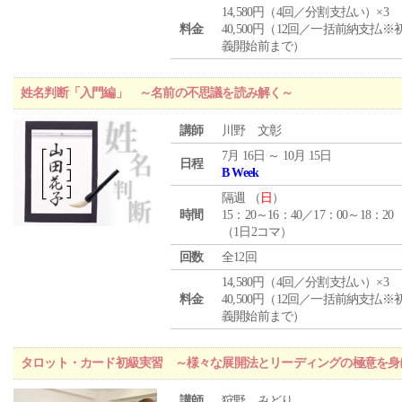
14,580円（4回／分割支払い）×3
料金
40,500円（12回／一括前納支払※
義開始前まで）
姓名判断「入門編」 ～名前の不思議を読み解く～
講師
川野 文彰
7月 16日 ～ 10月 15日
日程
B Week
隔週 （
日
）
時間
15：20～16：40／17：00～18：20
（1日2コマ）
回数
全12回
14,580円（4回／分割支払い）×3
料金
40,500円（12回／一括前納支払※
義開始前まで）
タロット・カード初級実習 ～様々な展開法とリーディングの極意を身
講師
狩野 みどり