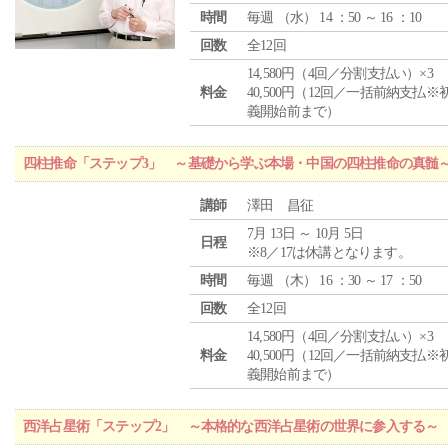
時間
毎週 （
水
） 14 ：50 ～ 16 ：10
回数
全12回
14,580円（4回／分割支払い）×3
料金
40,500円（12回／一括前納支払※
義開始前まで）
四柱推命「ステップ3」 ～基礎から学ぶ本場・中国の四柱推命の真髄
講師
澤田 昌征
7月 13日 ～ 10月 5日
日程
※8／17は休講となります。
時間
毎週 （
木
） 16 ：30 ～ 17 ：50
回数
全12回
14,580円（4回／分割支払い）×3
料金
40,500円（12回／一括前納支払※
義開始前まで）
西洋占星術「ステップ2」 ～本格的な西洋占星術の世界に参入する～