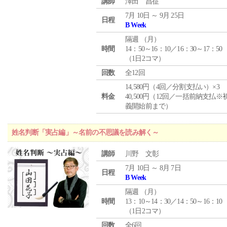
講師
澤田 昌征
7月 10日 ～ 9月 25日
日程
B Week
隔週 （
月
）
時間
14：50～16：10／16：30～17：50
（1日2コマ）
回数
全12回
14,580円（4回／分割支払い）×3
料金
40,500円（12回／一括前納支払※
義開始前まで）
姓名判断「実占編」～名前の不思議を読み解く～
講師
川野 文彰
7月 10日 ～ 8月 7日
日程
B Week
隔週 （
月
）
時間
13：10～14：30／14：50～16：10
（1日2コマ）
回数
全6回