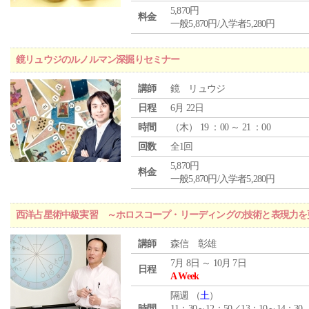
5,870円
料金
一般5,870円/入学者5,280円
鏡リュウジのルノルマン深掘りセミナー
講師
鏡 リュウジ
日程
6月 22日
時間
（
木
） 19 ：00 ～ 21 ：00
回数
全1回
5,870円
料金
一般5,870円/入学者5,280円
西洋占星術中級実習 ～ホロスコープ・リーディングの技術と表現力を
講師
森信 彰雄
7月 8日 ～ 10月 7日
日程
A Week
隔週 （
土
）
時間
11：30～12：50／13：10～14：30