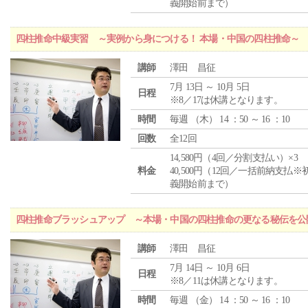
義開始前まで）
四柱推命中級実習 ～実例から身につける！ 本場・中国の四柱推命～
講師
澤田 昌征
7月 13日 ～ 10月 5日
日程
※8／17は休講となります。
時間
毎週 （
木
） 14 ：50 ～ 16 ：10
回数
全12回
14,580円（4回／分割支払い）×3
料金
40,500円（12回／一括前納支払※
義開始前まで）
四柱推命ブラッシュアップ ～本場・中国の四柱推命の更なる秘伝を公
講師
澤田 昌征
7月 14日 ～ 10月 6日
日程
※8／11は休講となります。
時間
毎週 （
金
） 14 ：50 ～ 16 ：10