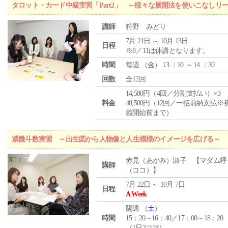
タロット・カード中級実習「Part2」 ～様々な展開法を使いこなしリ
講師
狩野 みどり
7月 21日 ～ 10月 13日
日程
※8／11は休講となります。
時間
毎週 （
金
） 13 ：10 ～ 14 ：30
回数
全12回
14,580円（4回／分割支払い）×3
料金
40,500円（12回／一括前納支払※
義開始前まで）
紫微斗数実習 ～出生図から人物像と人生模様のイメージを広げる～
赤見（あかみ）淑子 【マダム呼
講師
（ココ）】
7月 22日 ～ 10月 7日
日程
A Week
隔週 （
土
）
時間
15：20～16：40／17：00～18：20
（1日2コマ）