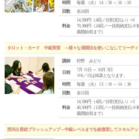
時間
毎週 （
火
） 14 ：50 ～ 16 ：10
回数
全24回
14,580円（4回／分割支払い）×6
料金
79,380円（24回／一括前納支払※
義開始前まで）
タロット・カード 中級実習 ～様々な展開法を使いこなしてリーディ
講師
狩野 みどり
7月 11日 ～ 10月 3日
日程
※8／15は休講となります。
時間
毎週 （
火
） 13 ：10 ～ 14 ：30
回数
全12回
14,580円（4回／分割支払い）×3
料金
40,500円（12回／一括前納支払※
義開始前まで）
西洋占星術ブラッシュアップ～中級レベルまでを総復習してスキルアッ