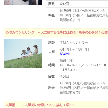
回数
全12回
14,580円（4回／分割支払い）×3
料金
40,500円（12回／一括前納支払※
義開始前まで）
心理カウンセリング ～人に接する仕事には必須！相手の心を開く心理
講師
ＴＭＡカウンセラー
7月 14日 ～ 12月 22日
日程
B Week
隔週 （
金
）
時間
14：50～16：10／16：30～17：50
（1日2コマ）
回数
全24回
14,580円（4回／分割支払い）×6
料金
79,380円（24回／一括前納支払※
義開始前まで）
九星術Ⅰ ～九星術の命術について詳しく学ぶ～