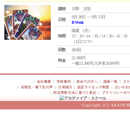
講師
川野 文彰
8月 28日 ～ 9月 25日
日程
B Week
隔週 （
月
）
時間
13：10～14：30／14：50～16：10
（1日2コマ）
回数
全6回
22,360円
料金
一般22,360円/入学者20,090円
｜
会社概要
｜
学校案内
｜
初めての方へ
｜
講座一覧
｜
ス
｜
在校生・修了生の声
｜
占術紹介
｜
認定ライセンス制度
｜
占いのお
｜
特定商取引法に基づく表記
｜
プライバシーポ
Copyright (C) AKADEM