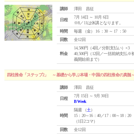
講師
澤田 昌征
7月 14日 ～ 10月 6日
日程
※8／11は休講となります。
時間
毎週 （
金
） 16 ：30 ～ 17 ：50
回数
全12回
14,580円（4回／分割支払い）×3
料金
40,500円（12回／一括前納支払※
義開始前まで）
四柱推命「ステップ2」 ～基礎から学ぶ本場・中国の四柱推命の真髄
講師
澤田 昌征
7月 15日 ～ 9月 30日
日程
B Week
隔週 （
土
）
時間
15：20～16：40／17：00～18：20
（1日2コマ）
回数
全12回