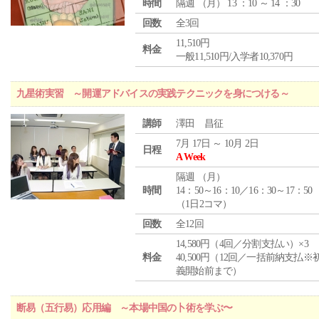
時間
隔週 （
月
） 13 ：10 ～ 14 ：30
回数
全3回
11,510円
料金
一般11,510円/入学者10,370円
九星術実習 ～開運アドバイスの実践テクニックを身につける～
講師
澤田 昌征
7月 17日 ～ 10月 2日
日程
A Week
隔週 （
月
）
時間
14：50～16：10／16：30～17：50
（1日2コマ）
回数
全12回
14,580円（4回／分割支払い）×3
料金
40,500円（12回／一括前納支払※
義開始前まで）
断易（五行易）応用編 ～本場中国の卜術を学ぶ〜