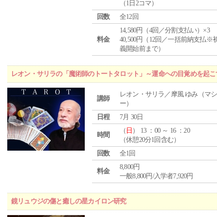
（1日2コマ）
回数
全12回
14,580円（4回／分割支払い）×3
料金
40,500円（12回／一括前納支払※
義開始前まで）
レオン・サリラの「魔術師のトートタロット」～運命への目覚めを起こ
レオン・サリラ／摩風 ゆみ（マ
講師
ー）
日程
7月 30日
（
日
） 13 ：00 ～ 16 ：20
時間
（休憩20分1回含む）
回数
全1回
8,800円
料金
一般8,800円/入学者7,920円
鏡リュウジの傷と癒しの星カイロン研究