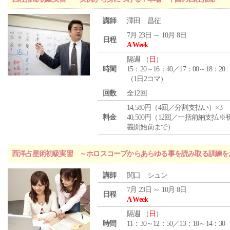
講師
澤田 昌征
7月 23日 ～ 10月 8日
日程
A Week
隔週 （
日
）
時間
15：20～16：40／17：00～18：20
（1日2コマ）
回数
全12回
14,580円（4回／分割支払い）×3
料金
40,500円（12回／一括前納支払※
義開始前まで）
西洋占星術初級実習 ～ホロスコープからあらゆる事を読み取る訓練を
講師
関口 シュン
7月 23日 ～ 10月 8日
日程
A Week
隔週 （
日
）
時間
11：30～12：50／13：10～14：30