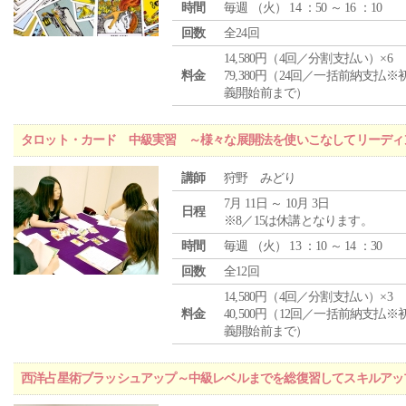
時間
毎週 （
火
） 14 ：50 ～ 16 ：10
回数
全24回
14,580円（4回／分割支払い）×6
料金
79,380円（24回／一括前納支払※
義開始前まで）
タロット・カード 中級実習 ～様々な展開法を使いこなしてリーディ
講師
狩野 みどり
7月 11日 ～ 10月 3日
日程
※8／15は休講となります。
時間
毎週 （
火
） 13 ：10 ～ 14 ：30
回数
全12回
14,580円（4回／分割支払い）×3
料金
40,500円（12回／一括前納支払※
義開始前まで）
西洋占星術ブラッシュアップ～中級レベルまでを総復習してスキルアッ