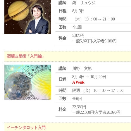
講師
鏡 リュウジ
日程
8月 3日
時間
（
木
） 19 ：00 ～ 21 ：00
回数
全1回
5,870円
料金
一般5,870円/入学者5,280円
宿曜占星術「入門編」
講師
川野 文彰
8月 4日 ～ 10月 20日
日程
A Week
時間
隔週 （
金
） 16 ：30 ～ 17 ：50
回数
全6回
22,360円
料金
一般22,360円/入学者20,090円
イーチンタロット入門