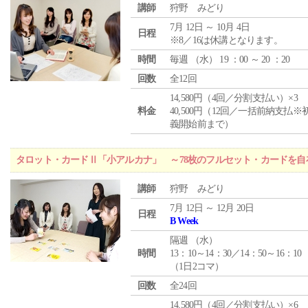
講師
狩野 みどり
7月 12日 ～ 10月 4日
日程
※8／16は休講となります。
時間
毎週 （
水
） 19 ：00 ～ 20 ：20
回数
全12回
14,580円（4回／分割支払い）×3
料金
40,500円（12回／一括前納支払※
義開始前まで）
タロット・カードⅡ「小アルカナ」 ～78枚のフルセット・カードを自
講師
狩野 みどり
7月 12日 ～ 12月 20日
日程
B Week
隔週 （
水
）
時間
13：10～14：30／14：50～16：10
（1日2コマ）
回数
全24回
14,580円（4回／分割支払い）×6