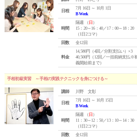
7月 16日 ～ 10月 1日
日程
B Week
隔週 （
日
）
時間
15：20～16：40／17：00～18：20
（1日2コマ）
回数
全12回
14,580円（4回／分割支払い）×3
料金
40,500円（12回／一括前納支払※
義開始前まで）
手相初級実習 ～手相の実践テクニックを身につける～
講師
川野 文彰
7月 16日 ～ 10月 15日
日程
B Week
隔週 （
日
）
時間
11：30～12：50／13：10～14：30
（1日2コマ）
回数
全12回