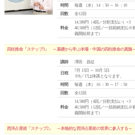
時間
毎週 （
水
） 14 ：50 ～ 16 ：10
回数
全12回
14,580円（4回／分割支払い）×3
料金
40,500円（12回／一括前納支払※
義開始前まで）
四柱推命「ステップ3」 ～基礎から学ぶ本場・中国の四柱推命の真髄
講師
澤田 昌征
7月 13日 ～ 10月 5日
日程
※8／17は休講となります。
時間
毎週 （
木
） 16 ：30 ～ 17 ：50
回数
全12回
14,580円（4回／分割支払い）×3
料金
40,500円（12回／一括前納支払※
義開始前まで）
西洋占星術「ステップ2」 ～本格的な西洋占星術の世界に参入する～