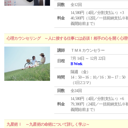
回数
全12回
14,580円（4回／分割支払い）×3
料金
40,500円（12回／一括前納支払※
義開始前まで）
心理カウンセリング ～人に接する仕事には必須！相手の心を開く心理
講師
ＴＭＡカウンセラー
7月 14日 ～ 12月 22日
日程
B Week
隔週 （
金
）
時間
14：50～16：10／16：30～17：50
（1日2コマ）
回数
全24回
14,580円（4回／分割支払い）×6
料金
79,380円（24回／一括前納支払※
義開始前まで）
九星術Ⅰ ～九星術の命術について詳しく学ぶ～