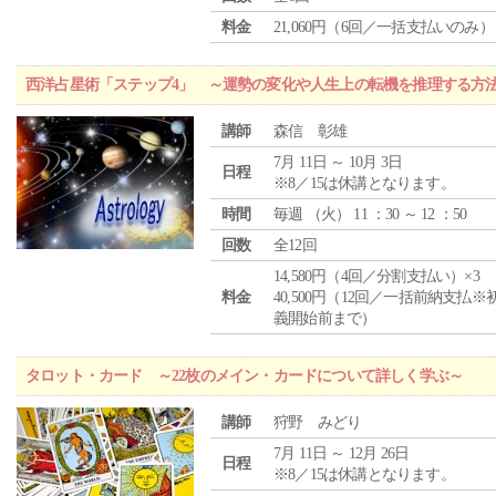
料金
21,060円（6回／一括支払いのみ）
西洋占星術「ステップ4」 ～運勢の変化や人生上の転機を推理する方
講師
森信 彰雄
7月 11日 ～ 10月 3日
日程
※8／15は休講となります。
時間
毎週 （
火
） 11 ：30 ～ 12 ：50
回数
全12回
14,580円（4回／分割支払い）×3
料金
40,500円（12回／一括前納支払※
義開始前まで）
タロット・カード ～22枚のメイン・カードについて詳しく学ぶ～
講師
狩野 みどり
7月 11日 ～ 12月 26日
日程
※8／15は休講となります。