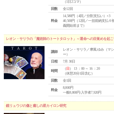
（1日2コマ）
回数
全12回
14,580円（4回／分割支払い）×3
料金
40,500円（12回／一括前納支払※
義開始前まで）
レオン・サリラの「魔術師のトートタロット」～運命への目覚めを起こ
レオン・サリラ／摩風 ゆみ（マ
講師
ー）
日程
7月 30日
（
日
） 13 ：00 ～ 16 ：20
時間
（休憩20分1回含む）
回数
全1回
8,800円
料金
一般8,800円/入学者7,920円
鏡リュウジの傷と癒しの星カイロン研究