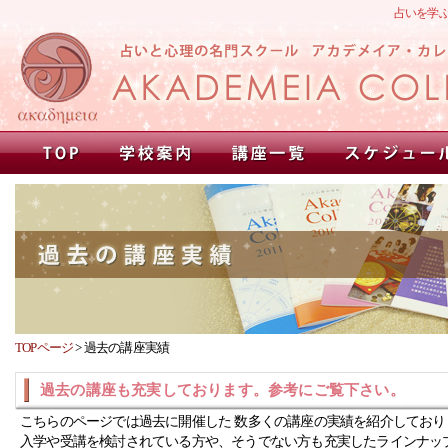
占いを学
TOPページ
>
過去の講座実績
過去の講座も充実しております。参考にご覧下さい。
こちらのページでは過去に開催した 数多くの講座の実績を紹介しており
入学や受講を検討されている方や、そうでない方も充実したラインナッ