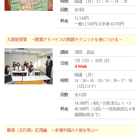
時間
隔週 （
月
） 13 ：10 ～ 14 ：30
回数
全3回
11,510円
料金
一般11,510円/入学者10,370円
九星術実習 ～開運アドバイスの実践テクニックを身につける～
講師
澤田 昌征
7月 17日 ～ 10月 2日
日程
A Week
隔週 （
月
）
時間
14：50～16：10／16：30～17：50
（1日2コマ）
回数
全12回
14,580円（4回／分割支払い）×3
料金
40,500円（12回／一括前納支払※
義開始前まで）
断易（五行易）応用編 ～本場中国の卜術を学ぶ〜