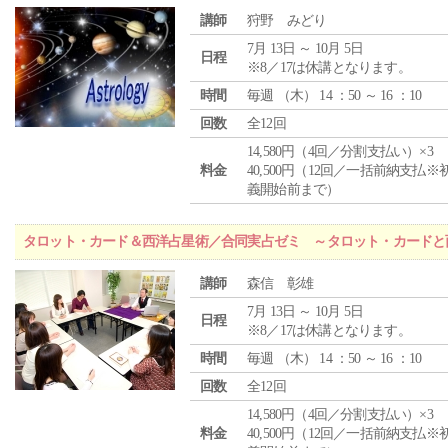
講師
狩野 みどり
7月 13日 ～ 10月 5日
日程
※8／17は休講となります。
時間
毎週 （
木
） 14 ：50 ～ 16 ：10
回数
全12回
14,580円（4回／分割支払い）×3
料金
40,500円（12回／一括前納支払※
義開始前まで）
タロット・カード＆西洋占星術／合同実占ゼミ ～タロット・カードと
講師
森信 彰雄
7月 13日 ～ 10月 5日
日程
※8／17は休講となります。
時間
毎週 （
木
） 14 ：50 ～ 16 ：10
回数
全12回
14,580円（4回／分割支払い）×3
料金
40,500円（12回／一括前納支払※