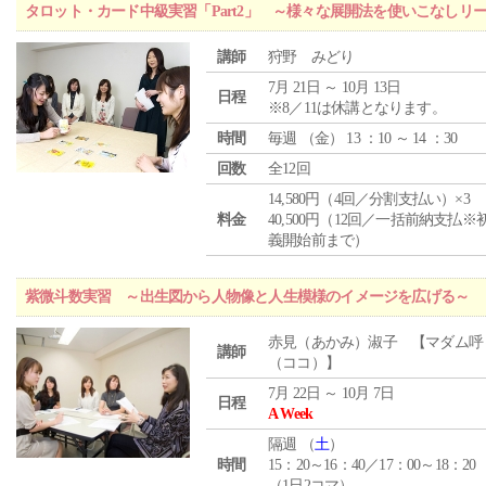
タロット・カード中級実習「Part2」 ～様々な展開法を使いこなしリ
講師
狩野 みどり
7月 21日 ～ 10月 13日
日程
※8／11は休講となります。
時間
毎週 （
金
） 13 ：10 ～ 14 ：30
回数
全12回
14,580円（4回／分割支払い）×3
料金
40,500円（12回／一括前納支払※
義開始前まで）
紫微斗数実習 ～出生図から人物像と人生模様のイメージを広げる～
赤見（あかみ）淑子 【マダム呼
講師
（ココ）】
7月 22日 ～ 10月 7日
日程
A Week
隔週 （
土
）
時間
15：20～16：40／17：00～18：20
（1日2コマ）