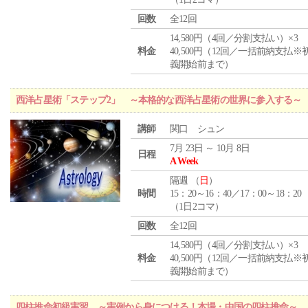
回数
全12回
14,580円（4回／分割支払い）×3
料金
40,500円（12回／一括前納支払※
義開始前まで）
西洋占星術「ステップ2」 ～本格的な西洋占星術の世界に参入する～
講師
関口 シュン
7月 23日 ～ 10月 8日
日程
A Week
隔週 （
日
）
時間
15：20～16：40／17：00～18：20
（1日2コマ）
回数
全12回
14,580円（4回／分割支払い）×3
料金
40,500円（12回／一括前納支払※
義開始前まで）
四柱推命初級実習 ～実例から身につける！本場・中国の四柱推命～