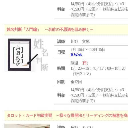
14,580円（4回／分割支払い）×3
料金
40,500円（12回／一括前納支払※
義開始前まで）
姓名判断「入門編」 ～名前の不思議を読み解く～
講師
川野 文彰
7月 16日 ～ 10月 15日
日程
B Week
隔週 （
日
）
時間
15：20～16：40／17：00～18：20
（1日2コマ）
回数
全12回
14,580円（4回／分割支払い）×3
料金
40,500円（12回／一括前納支払※
義開始前まで）
タロット・カード初級実習 ～様々な展開法とリーディングの極意を身
講師
狩野 みどり