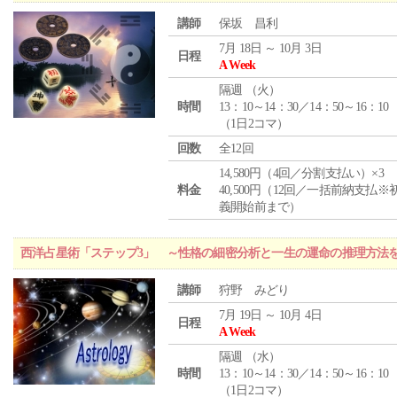
講師
保坂 昌利
7月 18日 ～ 10月 3日
日程
A Week
隔週 （
火
）
時間
13：10～14：30／14：50～16：10
（1日2コマ）
回数
全12回
14,580円（4回／分割支払い）×3
料金
40,500円（12回／一括前納支払※
義開始前まで）
西洋占星術「ステップ3」 ～性格の細密分析と一生の運命の推理方法
講師
狩野 みどり
7月 19日 ～ 10月 4日
日程
A Week
隔週 （
水
）
時間
13：10～14：30／14：50～16：10
（1日2コマ）