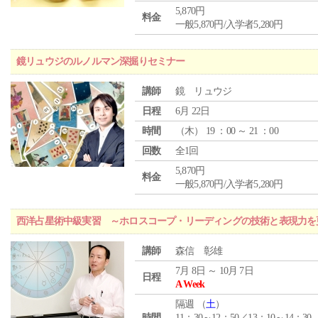
5,870円
料金
一般5,870円/入学者5,280円
鏡リュウジのルノルマン深掘りセミナー
講師
鏡 リュウジ
日程
6月 22日
時間
（
木
） 19 ：00 ～ 21 ：00
回数
全1回
5,870円
料金
一般5,870円/入学者5,280円
西洋占星術中級実習 ～ホロスコープ・リーディングの技術と表現力を
講師
森信 彰雄
7月 8日 ～ 10月 7日
日程
A Week
隔週 （
土
）
時間
11：30～12：50／13：10～14：30