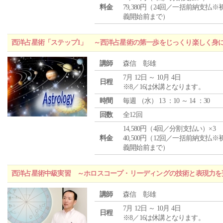
料金
79,380円（24回／一括前納支払※
義開始前まで）
西洋占星術「ステップ1」 ～西洋占星術の第一歩をじっくり楽しく身
講師
森信 彰雄
7月 12日 ～ 10月 4日
日程
※8／16は休講となります。
時間
毎週 （
水
） 13 ：10 ～ 14 ：30
回数
全12回
14,580円（4回／分割支払い）×3
料金
40,500円（12回／一括前納支払※
義開始前まで）
西洋占星術中級実習 ～ホロスコープ・リーディングの技術と表現力を
講師
森信 彰雄
7月 12日 ～ 10月 4日
日程
※8／16は休講となります。