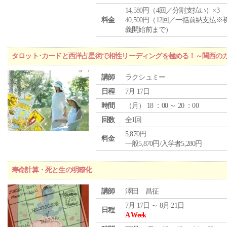
14,580円（4回／分割支払い）×3
料金
40,500円（12回／一括前納支払※
義開始前まで）
タロット･カードと西洋占星術で相性リーディングを極める！～関西の
講師
ラクシュミー
日程
7月 17日
時間
（
月
） 18 ：00 ～ 20 ：00
回数
全1回
5,870円
料金
一般5,870円/入学者5,280円
寿命計算・死と生の明瞭化
講師
澤田 昌征
7月 17日 ～ 8月 21日
日程
A Week