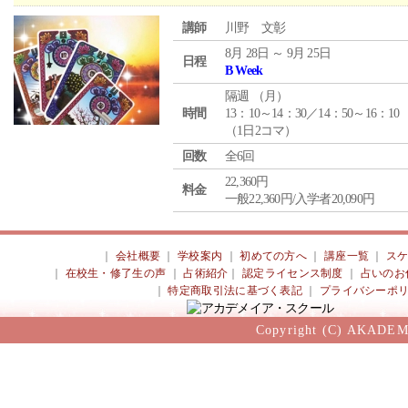
講師
川野 文彰
8月 28日 ～ 9月 25日
日程
B Week
隔週 （
月
）
時間
13：10～14：30／14：50～16：10
（1日2コマ）
回数
全6回
22,360円
料金
一般22,360円/入学者20,090円
｜
会社概要
｜
学校案内
｜
初めての方へ
｜
講座一覧
｜
ス
｜
在校生・修了生の声
｜
占術紹介
｜
認定ライセンス制度
｜
占いのお
｜
特定商取引法に基づく表記
｜
プライバシーポ
Copyright (C) AKADEM