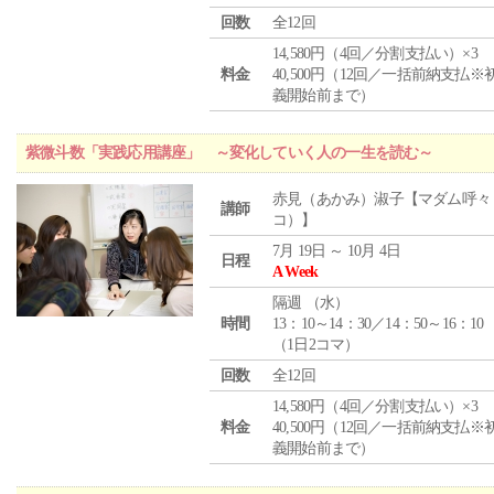
回数
全12回
14,580円（4回／分割支払い）×3
料金
40,500円（12回／一括前納支払※
義開始前まで）
紫微斗数「実践応用講座」 ～変化していく人の一生を読む～
赤見（あかみ）淑子【マダム呼々
講師
コ）】
7月 19日 ～ 10月 4日
日程
A Week
隔週 （
水
）
時間
13：10～14：30／14：50～16：10
（1日2コマ）
回数
全12回
14,580円（4回／分割支払い）×3
料金
40,500円（12回／一括前納支払※
義開始前まで）