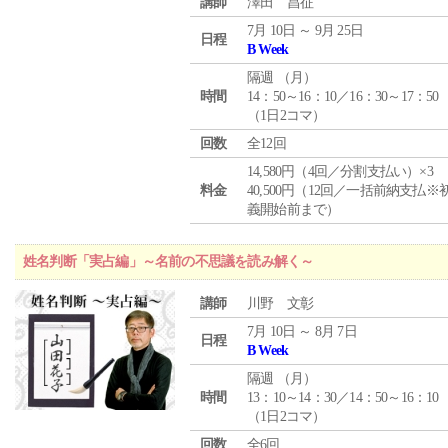
講師
澤田 昌征
7月 10日 ～ 9月 25日
日程
B Week
隔週 （
月
）
時間
14：50～16：10／16：30～17：50
（1日2コマ）
回数
全12回
14,580円（4回／分割支払い）×3
料金
40,500円（12回／一括前納支払※
義開始前まで）
姓名判断「実占編」～名前の不思議を読み解く～
講師
川野 文彰
7月 10日 ～ 8月 7日
日程
B Week
隔週 （
月
）
時間
13：10～14：30／14：50～16：10
（1日2コマ）
回数
全6回