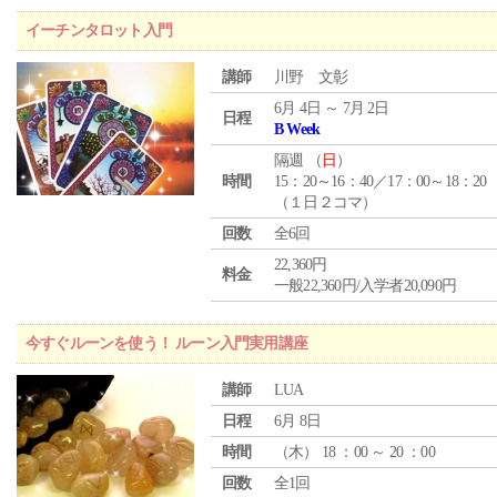
イーチンタロット入門
講師
川野 文彰
6月 4日 ～ 7月 2日
日程
B Week
隔週 （
日
）
時間
15：20～16：40／17：00～18：20
（１日２コマ）
回数
全6回
22,360円
料金
一般22,360円/入学者20,090円
今すぐルーンを使う！ ルーン入門実用講座
講師
LUA
日程
6月 8日
時間
（
木
） 18 ：00 ～ 20 ：00
回数
全1回