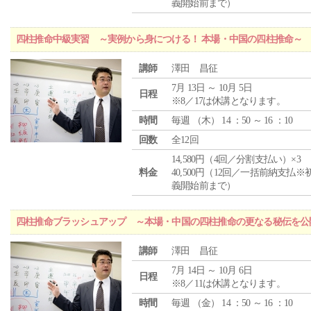
義開始前まで）
四柱推命中級実習 ～実例から身につける！ 本場・中国の四柱推命～
講師
澤田 昌征
7月 13日 ～ 10月 5日
日程
※8／17は休講となります。
時間
毎週 （
木
） 14 ：50 ～ 16 ：10
回数
全12回
14,580円（4回／分割支払い）×3
料金
40,500円（12回／一括前納支払※
義開始前まで）
四柱推命ブラッシュアップ ～本場・中国の四柱推命の更なる秘伝を公
講師
澤田 昌征
7月 14日 ～ 10月 6日
日程
※8／11は休講となります。
時間
毎週 （
金
） 14 ：50 ～ 16 ：10