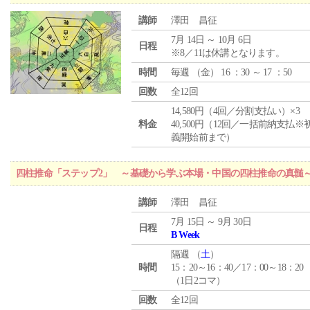
講師
澤田 昌征
7月 14日 ～ 10月 6日
日程
※8／11は休講となります。
時間
毎週 （
金
） 16 ：30 ～ 17 ：50
回数
全12回
14,580円（4回／分割支払い）×3
料金
40,500円（12回／一括前納支払※
義開始前まで）
四柱推命「ステップ2」 ～基礎から学ぶ本場・中国の四柱推命の真髄
講師
澤田 昌征
7月 15日 ～ 9月 30日
日程
B Week
隔週 （
土
）
時間
15：20～16：40／17：00～18：20
（1日2コマ）
回数
全12回