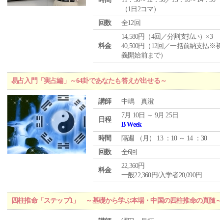
（1日2コマ）
回数
全12回
14,580円（4回／分割支払い）×3
料金
40,500円（12回／一括前納支払※
義開始前まで）
易占入門「実占編」～64卦であなたも答えが出せる～
講師
中嶋 真澄
7月 10日 ～ 9月 25日
日程
B Week
時間
隔週 （
月
） 13 ：10 ～ 14 ：30
回数
全6回
22,360円
料金
一般22,360円/入学者20,090円
四柱推命「ステップ1」 ～基礎から学ぶ本場・中国の四柱推命の真髄