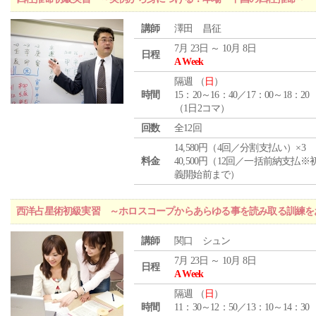
講師
澤田 昌征
7月 23日 ～ 10月 8日
日程
A Week
隔週 （
日
）
時間
15：20～16：40／17：00～18：20
（1日2コマ）
回数
全12回
14,580円（4回／分割支払い）×3
料金
40,500円（12回／一括前納支払※
義開始前まで）
西洋占星術初級実習 ～ホロスコープからあらゆる事を読み取る訓練を
講師
関口 シュン
7月 23日 ～ 10月 8日
日程
A Week
隔週 （
日
）
時間
11：30～12：50／13：10～14：30