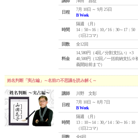
講師
澤田 昌征
7月 10日 ～ 9月 25日
日程
B Week
隔週 （
月
）
時間
14：50～16：10／16：30～17：50
（1日2コマ）
回数
全12回
14,580円（4回／分割支払い）×3
料金
40,500円（12回／一括前納支払※
義開始前まで）
姓名判断「実占編」～名前の不思議を読み解く～
講師
川野 文彰
7月 10日 ～ 8月 7日
日程
B Week
隔週 （
月
）
時間
13：10～14：30／14：50～16：10
（1日2コマ）
回数
全6回