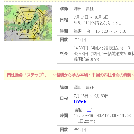
講師
澤田 昌征
7月 14日 ～ 10月 6日
日程
※8／11は休講となります。
時間
毎週 （
金
） 16 ：30 ～ 17 ：50
回数
全12回
14,580円（4回／分割支払い）×3
料金
40,500円（12回／一括前納支払※
義開始前まで）
四柱推命「ステップ2」 ～基礎から学ぶ本場・中国の四柱推命の真髄
講師
澤田 昌征
7月 15日 ～ 9月 30日
日程
B Week
隔週 （
土
）
時間
15：20～16：40／17：00～18：20
（1日2コマ）
回数
全12回