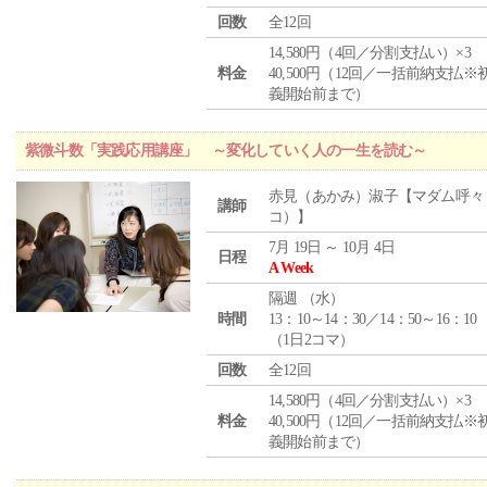
回数
全12回
14,580円（4回／分割支払い）×3
料金
40,500円（12回／一括前納支払※
義開始前まで）
紫微斗数「実践応用講座」 ～変化していく人の一生を読む～
赤見（あかみ）淑子【マダム呼々
講師
コ）】
7月 19日 ～ 10月 4日
日程
A Week
隔週 （
水
）
時間
13：10～14：30／14：50～16：10
（1日2コマ）
回数
全12回
14,580円（4回／分割支払い）×3
料金
40,500円（12回／一括前納支払※
義開始前まで）