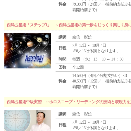
料金
79,380円（24回／一括前納支払※
義開始前まで）
西洋占星術「ステップ1」 ～西洋占星術の第一歩をじっくり楽しく身
講師
森信 彰雄
7月 12日 ～ 10月 4日
日程
※8／16は休講となります。
時間
毎週 （
水
） 13 ：10 ～ 14 ：30
回数
全12回
14,580円（4回／分割支払い）×3
料金
40,500円（12回／一括前納支払※
義開始前まで）
西洋占星術中級実習 ～ホロスコープ・リーディングの技術と表現力を
講師
森信 彰雄
7月 12日 ～ 10月 4日
日程
※8／16は休講となります。