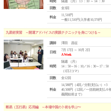
時間
隔週 （
月
） 13 ：10 ～ 14 ：30
回数
全3回
11,510円
料金
一般11,510円/入学者10,370円
九星術実習 ～開運アドバイスの実践テクニックを身につける～
講師
澤田 昌征
7月 17日 ～ 10月 2日
日程
A Week
隔週 （
月
）
時間
14：50～16：10／16：30～17：50
（1日2コマ）
回数
全12回
14,580円（4回／分割支払い）×3
料金
40,500円（12回／一括前納支払※
義開始前まで）
断易（五行易）応用編 ～本場中国の卜術を学ぶ〜