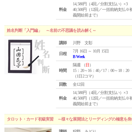
14,580円（4回／分割支払い）×3
料金
40,500円（12回／一括前納支払※
義開始前まで）
姓名判断「入門編」 ～名前の不思議を読み解く～
講師
川野 文彰
7月 16日 ～ 10月 15日
日程
B Week
隔週 （
日
）
時間
15：20～16：40／17：00～18：20
（1日2コマ）
回数
全12回
14,580円（4回／分割支払い）×3
料金
40,500円（12回／一括前納支払※
義開始前まで）
タロット・カード初級実習 ～様々な展開法とリーディングの極意を身
講師
狩野 みどり