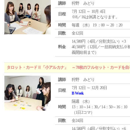
講師
狩野 みどり
7月 12日 ～ 10月 4日
日程
※8／16は休講となります。
時間
毎週 （
水
） 19 ：00 ～ 20 ：20
回数
全12回
14,580円（4回／分割支払い）×3
料金
40,500円（12回／一括前納支払※
義開始前まで）
タロット・カードⅡ「小アルカナ」 ～78枚のフルセット・カードを自
講師
狩野 みどり
7月 12日 ～ 12月 20日
日程
B Week
隔週 （
水
）
時間
13：10～14：30／14：50～16：10
（1日2コマ）
回数
全24回
14,580円（4回／分割支払い）×6