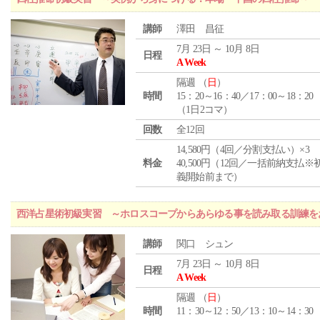
講師
澤田 昌征
7月 23日 ～ 10月 8日
日程
A Week
隔週 （
日
）
時間
15：20～16：40／17：00～18：20
（1日2コマ）
回数
全12回
14,580円（4回／分割支払い）×3
料金
40,500円（12回／一括前納支払※
義開始前まで）
西洋占星術初級実習 ～ホロスコープからあらゆる事を読み取る訓練を
講師
関口 シュン
7月 23日 ～ 10月 8日
日程
A Week
隔週 （
日
）
時間
11：30～12：50／13：10～14：30