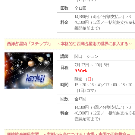
回数
全12回
14,580円（4回／分割支払い）×3
料金
40,500円（12回／一括前納支払※
義開始前まで）
西洋占星術「ステップ2」 ～本格的な西洋占星術の世界に参入する～
講師
関口 シュン
7月 23日 ～ 10月 8日
日程
A Week
隔週 （
日
）
時間
15：20～16：40／17：00～18：20
（1日2コマ）
回数
全12回
14,580円（4回／分割支払い）×3
料金
40,500円（12回／一括前納支払※
義開始前まで）
四柱推命初級実習 ～実例から身につける！本場・中国の四柱推命～