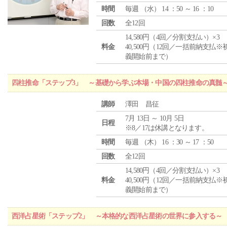
時間
毎週 （
水
） 14 ：50 ～ 16 ：10
回数
全12回
14,580円（4回／分割支払い）×3
料金
40,500円（12回／一括前納支払※
義開始前まで）
四柱推命「ステップ3」 ～基礎から学ぶ本場・中国の四柱推命の真髄
講師
澤田 昌征
7月 13日 ～ 10月 5日
日程
※8／17は休講となります。
時間
毎週 （
木
） 16 ：30 ～ 17 ：50
回数
全12回
14,580円（4回／分割支払い）×3
料金
40,500円（12回／一括前納支払※
義開始前まで）
西洋占星術「ステップ2」 ～本格的な西洋占星術の世界に参入する～