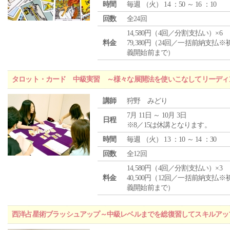
時間
毎週 （
火
） 14 ：50 ～ 16 ：10
回数
全24回
14,580円（4回／分割支払い）×6
料金
79,380円（24回／一括前納支払※
義開始前まで）
タロット・カード 中級実習 ～様々な展開法を使いこなしてリーディ
講師
狩野 みどり
7月 11日 ～ 10月 3日
日程
※8／15は休講となります。
時間
毎週 （
火
） 13 ：10 ～ 14 ：30
回数
全12回
14,580円（4回／分割支払い）×3
料金
40,500円（12回／一括前納支払※
義開始前まで）
西洋占星術ブラッシュアップ～中級レベルまでを総復習してスキルアッ