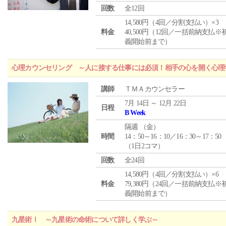
回数
全12回
14,580円（4回／分割支払い）×3
料金
40,500円（12回／一括前納支払※
義開始前まで）
心理カウンセリング ～人に接する仕事には必須！相手の心を開く心理
講師
ＴＭＡカウンセラー
7月 14日 ～ 12月 22日
日程
B Week
隔週 （
金
）
時間
14：50～16：10／16：30～17：50
（1日2コマ）
回数
全24回
14,580円（4回／分割支払い）×6
料金
79,380円（24回／一括前納支払※
義開始前まで）
九星術Ⅰ ～九星術の命術について詳しく学ぶ～