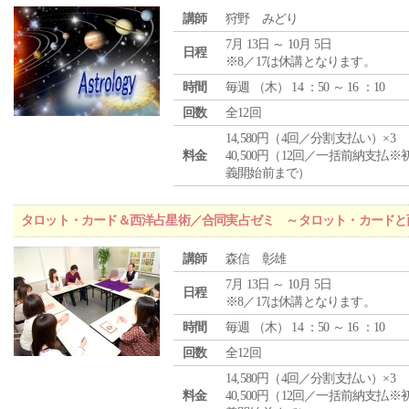
講師
狩野 みどり
7月 13日 ～ 10月 5日
日程
※8／17は休講となります。
時間
毎週 （
木
） 14 ：50 ～ 16 ：10
回数
全12回
14,580円（4回／分割支払い）×3
料金
40,500円（12回／一括前納支払※
義開始前まで）
タロット・カード＆西洋占星術／合同実占ゼミ ～タロット・カードと
講師
森信 彰雄
7月 13日 ～ 10月 5日
日程
※8／17は休講となります。
時間
毎週 （
木
） 14 ：50 ～ 16 ：10
回数
全12回
14,580円（4回／分割支払い）×3
料金
40,500円（12回／一括前納支払※