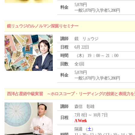
5,870円
料金
一般5,870円/入学者5,280円
鏡リュウジのルノルマン深掘りセミナー
講師
鏡 リュウジ
日程
6月 22日
時間
（
木
） 19 ：00 ～ 21 ：00
回数
全1回
5,870円
料金
一般5,870円/入学者5,280円
西洋占星術中級実習 ～ホロスコープ・リーディングの技術と表現力を
講師
森信 彰雄
7月 8日 ～ 10月 7日
日程
A Week
隔週 （
土
）
時間
11：30～12：50／13：10～14：30