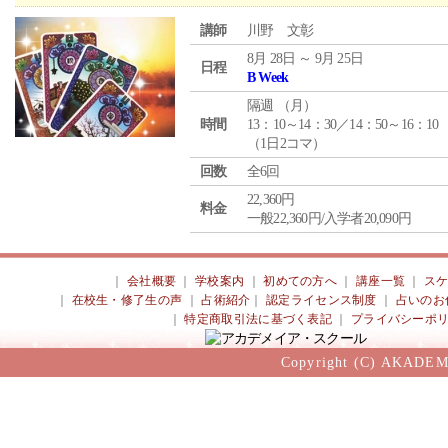
講師
川野 文彰
8月 28日 ～ 9月 25日
日程
B Week
隔週 （
月
）
時間
13：10～14：30／14：50～16：10
（1日2コマ）
回数
全6回
22,360円
料金
一般22,360円/入学者20,090円
｜
会社概要
｜
学校案内
｜
初めての方へ
｜
講座一覧
｜
ス
｜
在校生・修了生の声
｜
占術紹介
｜
認定ライセンス制度
｜
占いのお
｜
特定商取引法に基づく表記
｜
プライバシーポ
Copyright (C) AKADEM