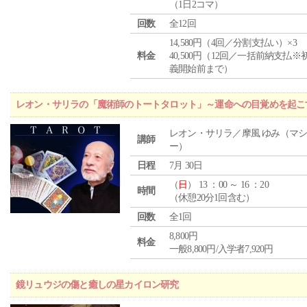
（1日2コマ）
回数
全12回
14,580円（4回／分割支払い）×3
料金
40,500円（12回／一括前納支払※
義開始前まで）
レオン・サリラの「魔術師のトートタロット」～運命への目覚めを起こ
レオン・サリラ／摩風 ゆみ（マ
講師
ー）
日程
7月 30日
（
日
） 13 ：00 ～ 16 ：20
時間
（休憩20分1回含む）
回数
全1回
8,800円
料金
一般8,800円/入学者7,920円
鏡リュウジの傷と癒しの星カイロン研究