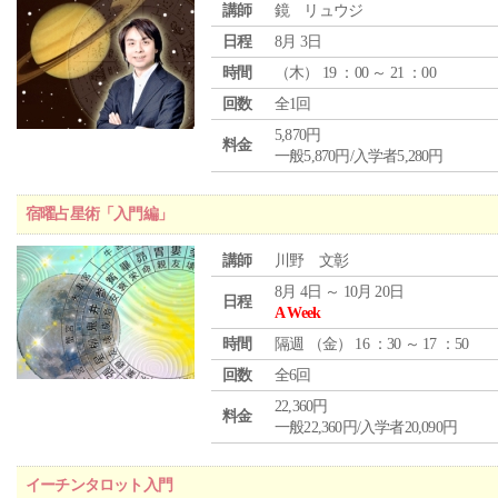
講師
鏡 リュウジ
日程
8月 3日
時間
（
木
） 19 ：00 ～ 21 ：00
回数
全1回
5,870円
料金
一般5,870円/入学者5,280円
宿曜占星術「入門編」
講師
川野 文彰
8月 4日 ～ 10月 20日
日程
A Week
時間
隔週 （
金
） 16 ：30 ～ 17 ：50
回数
全6回
22,360円
料金
一般22,360円/入学者20,090円
イーチンタロット入門