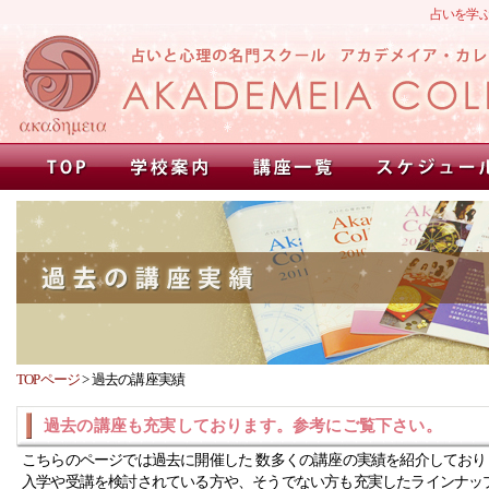
占いを学
TOPページ
>
過去の講座実績
過去の講座も充実しております。参考にご覧下さい。
こちらのページでは過去に開催した 数多くの講座の実績を紹介しており
入学や受講を検討されている方や、そうでない方も充実したラインナッ