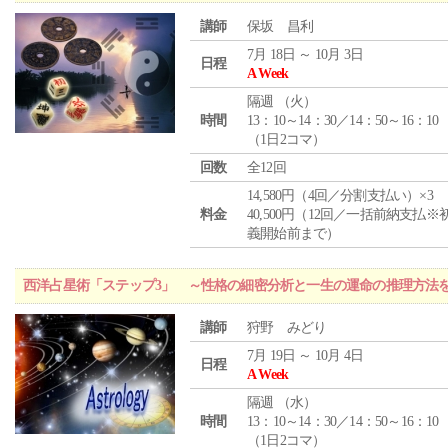
講師
保坂 昌利
7月 18日 ～ 10月 3日
日程
A Week
隔週 （
火
）
時間
13：10～14：30／14：50～16：10
（1日2コマ）
回数
全12回
14,580円（4回／分割支払い）×3
料金
40,500円（12回／一括前納支払※
義開始前まで）
西洋占星術「ステップ3」 ～性格の細密分析と一生の運命の推理方法
講師
狩野 みどり
7月 19日 ～ 10月 4日
日程
A Week
隔週 （
水
）
時間
13：10～14：30／14：50～16：10
（1日2コマ）