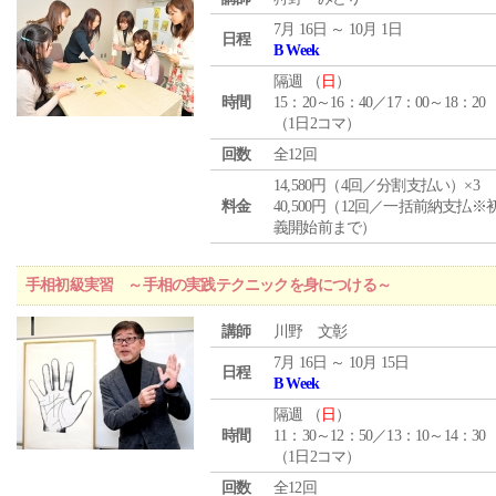
7月 16日 ～ 10月 1日
日程
B Week
隔週 （
日
）
時間
15：20～16：40／17：00～18：20
（1日2コマ）
回数
全12回
14,580円（4回／分割支払い）×3
料金
40,500円（12回／一括前納支払※
義開始前まで）
手相初級実習 ～手相の実践テクニックを身につける～
講師
川野 文彰
7月 16日 ～ 10月 15日
日程
B Week
隔週 （
日
）
時間
11：30～12：50／13：10～14：30
（1日2コマ）
回数
全12回