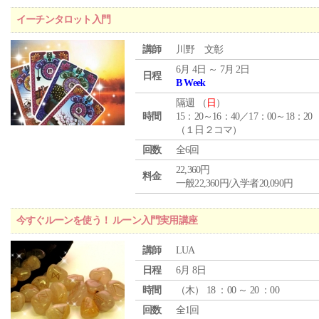
イーチンタロット入門
講師
川野 文彰
6月 4日 ～ 7月 2日
日程
B Week
隔週 （
日
）
時間
15：20～16：40／17：00～18：20
（１日２コマ）
回数
全6回
22,360円
料金
一般22,360円/入学者20,090円
今すぐルーンを使う！ ルーン入門実用講座
講師
LUA
日程
6月 8日
時間
（
木
） 18 ：00 ～ 20 ：00
回数
全1回