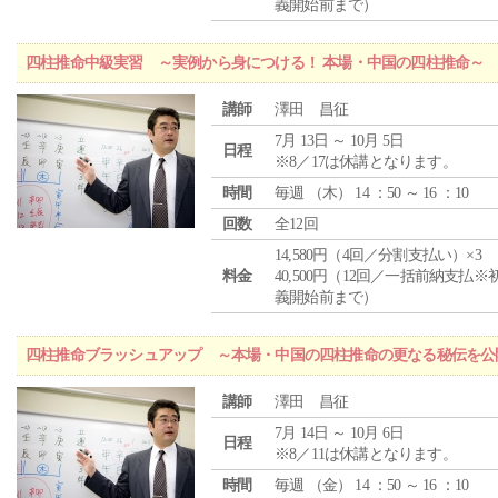
義開始前まで）
四柱推命中級実習 ～実例から身につける！ 本場・中国の四柱推命～
講師
澤田 昌征
7月 13日 ～ 10月 5日
日程
※8／17は休講となります。
時間
毎週 （
木
） 14 ：50 ～ 16 ：10
回数
全12回
14,580円（4回／分割支払い）×3
料金
40,500円（12回／一括前納支払※
義開始前まで）
四柱推命ブラッシュアップ ～本場・中国の四柱推命の更なる秘伝を公
講師
澤田 昌征
7月 14日 ～ 10月 6日
日程
※8／11は休講となります。
時間
毎週 （
金
） 14 ：50 ～ 16 ：10