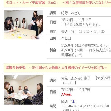
タロット・カード中級実習「Part2」 ～様々な展開法を使いこなしリ
講師
狩野 みどり
7月 21日 ～ 10月 13日
日程
※8／11は休講となります。
時間
毎週 （
金
） 13 ：10 ～ 14 ：30
回数
全12回
14,580円（4回／分割支払い）×3
料金
40,500円（12回／一括前納支払※
義開始前まで）
紫微斗数実習 ～出生図から人物像と人生模様のイメージを広げる～
赤見（あかみ）淑子 【マダム呼
講師
（ココ）】
7月 22日 ～ 10月 7日
日程
A Week
隔週 （
土
）
時間
15：20～16：40／17：00～18：20
（1日2コマ）