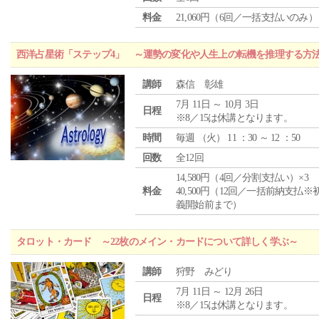
料金
21,060円（6回／一括支払いのみ）
西洋占星術「ステップ4」 ～運勢の変化や人生上の転機を推理する方
講師
森信 彰雄
7月 11日 ～ 10月 3日
日程
※8／15は休講となります。
時間
毎週 （
火
） 11 ：30 ～ 12 ：50
回数
全12回
14,580円（4回／分割支払い）×3
料金
40,500円（12回／一括前納支払※
義開始前まで）
タロット・カード ～22枚のメイン・カードについて詳しく学ぶ～
講師
狩野 みどり
7月 11日 ～ 12月 26日
日程
※8／15は休講となります。