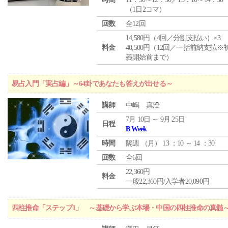
（1日2コマ）
回数
全12回
14,580円（4回／分割支払い）×3
料金
40,500円（12回／一括前納支払※
義開始前まで）
易占入門「実占編」～64卦であなたも答えが出せる～
講師
中嶋 真澄
7月 10日 ～ 9月 25日
日程
B Week
時間
隔週 （
月
） 13 ：10 ～ 14 ：30
回数
全6回
22,360円
料金
一般22,360円/入学者20,090円
四柱推命「ステップ1」 ～基礎から学ぶ本場・中国の四柱推命の真髄