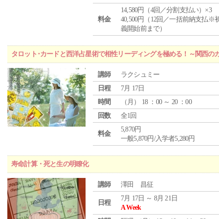
14,580円（4回／分割支払い）×3
料金
40,500円（12回／一括前納支払※
義開始前まで）
タロット･カードと西洋占星術で相性リーディングを極める！～関西の
講師
ラクシュミー
日程
7月 17日
時間
（
月
） 18 ：00 ～ 20 ：00
回数
全1回
5,870円
料金
一般5,870円/入学者5,280円
寿命計算・死と生の明瞭化
講師
澤田 昌征
7月 17日 ～ 8月 21日
日程
A Week