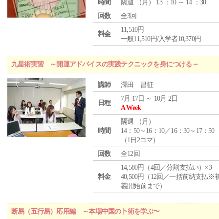
時間
隔週 （
月
） 13 ：10 ～ 14 ：30
回数
全3回
11,510円
料金
一般11,510円/入学者10,370円
九星術実習 ～開運アドバイスの実践テクニックを身につける～
講師
澤田 昌征
7月 17日 ～ 10月 2日
日程
A Week
隔週 （
月
）
時間
14：50～16：10／16：30～17：50
（1日2コマ）
回数
全12回
14,580円（4回／分割支払い）×3
料金
40,500円（12回／一括前納支払※
義開始前まで）
断易（五行易）応用編 ～本場中国の卜術を学ぶ〜