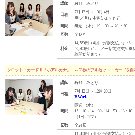
講師
狩野 みどり
7月 12日 ～ 10月 4日
日程
※8／16は休講となります。
時間
毎週 （
水
） 19 ：00 ～ 20 ：20
回数
全12回
14,580円（4回／分割支払い）×3
料金
40,500円（12回／一括前納支払※
義開始前まで）
タロット・カードⅡ「小アルカナ」 ～78枚のフルセット・カードを自
講師
狩野 みどり
7月 12日 ～ 12月 20日
日程
B Week
隔週 （
水
）
時間
13：10～14：30／14：50～16：10
（1日2コマ）
回数
全24回
14,580円（4回／分割支払い）×6