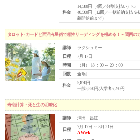
14,580円（4回／分割支払い）×3
料金
40,500円（12回／一括前納支払※
義開始前まで）
タロット･カードと西洋占星術で相性リーディングを極める！～関西の
講師
ラクシュミー
日程
7月 17日
時間
（
月
） 18 ：00 ～ 20 ：00
回数
全1回
5,870円
料金
一般5,870円/入学者5,280円
寿命計算・死と生の明瞭化
講師
澤田 昌征
7月 17日 ～ 8月 21日
日程
A Week