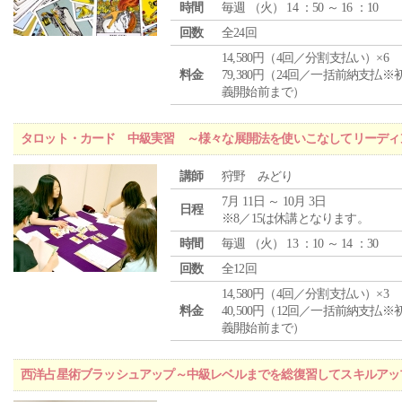
時間
毎週 （
火
） 14 ：50 ～ 16 ：10
回数
全24回
14,580円（4回／分割支払い）×6
料金
79,380円（24回／一括前納支払※
義開始前まで）
タロット・カード 中級実習 ～様々な展開法を使いこなしてリーディ
講師
狩野 みどり
7月 11日 ～ 10月 3日
日程
※8／15は休講となります。
時間
毎週 （
火
） 13 ：10 ～ 14 ：30
回数
全12回
14,580円（4回／分割支払い）×3
料金
40,500円（12回／一括前納支払※
義開始前まで）
西洋占星術ブラッシュアップ～中級レベルまでを総復習してスキルアッ