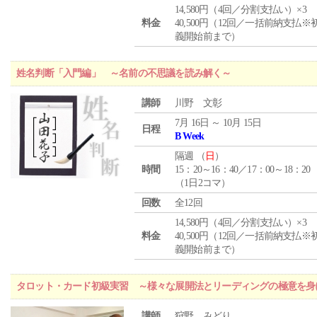
14,580円（4回／分割支払い）×3
料金
40,500円（12回／一括前納支払※
義開始前まで）
姓名判断「入門編」 ～名前の不思議を読み解く～
講師
川野 文彰
7月 16日 ～ 10月 15日
日程
B Week
隔週 （
日
）
時間
15：20～16：40／17：00～18：20
（1日2コマ）
回数
全12回
14,580円（4回／分割支払い）×3
料金
40,500円（12回／一括前納支払※
義開始前まで）
タロット・カード初級実習 ～様々な展開法とリーディングの極意を身
講師
狩野 みどり