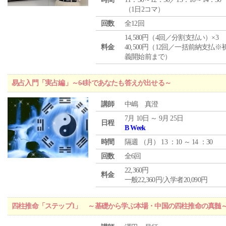
（1日2コマ）
回数
全12回
14,580円（4回／分割支払い）×3
料金
40,500円（12回／一括前納支払※
義開始前まで）
易占入門「実占編」～64卦であなたも答えが出せる～
講師
中嶋 真澄
7月 10日 ～ 9月 25日
日程
B Week
時間
隔週 （
月
） 13 ：10 ～ 14 ：30
回数
全6回
22,360円
料金
一般22,360円/入学者20,090円
四柱推命「ステップ1」 ～基礎から学ぶ本場・中国の四柱推命の真髄