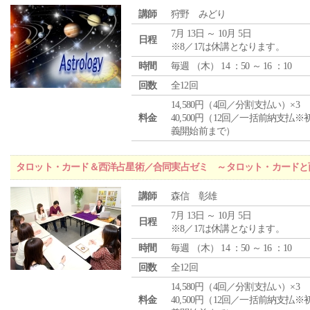
講師
狩野 みどり
7月 13日 ～ 10月 5日
日程
※8／17は休講となります。
時間
毎週 （
木
） 14 ：50 ～ 16 ：10
回数
全12回
14,580円（4回／分割支払い）×3
料金
40,500円（12回／一括前納支払※
義開始前まで）
タロット・カード＆西洋占星術／合同実占ゼミ ～タロット・カードと
講師
森信 彰雄
7月 13日 ～ 10月 5日
日程
※8／17は休講となります。
時間
毎週 （
木
） 14 ：50 ～ 16 ：10
回数
全12回
14,580円（4回／分割支払い）×3
料金
40,500円（12回／一括前納支払※