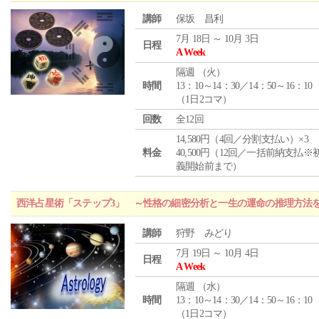
講師
保坂 昌利
7月 18日 ～ 10月 3日
日程
A Week
隔週 （
火
）
時間
13：10～14：30／14：50～16：10
（1日2コマ）
回数
全12回
14,580円（4回／分割支払い）×3
料金
40,500円（12回／一括前納支払※
義開始前まで）
西洋占星術「ステップ3」 ～性格の細密分析と一生の運命の推理方法
講師
狩野 みどり
7月 19日 ～ 10月 4日
日程
A Week
隔週 （
水
）
時間
13：10～14：30／14：50～16：10
（1日2コマ）