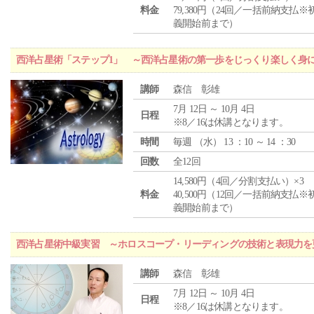
料金
79,380円（24回／一括前納支払※
義開始前まで）
西洋占星術「ステップ1」 ～西洋占星術の第一歩をじっくり楽しく身
講師
森信 彰雄
7月 12日 ～ 10月 4日
日程
※8／16は休講となります。
時間
毎週 （
水
） 13 ：10 ～ 14 ：30
回数
全12回
14,580円（4回／分割支払い）×3
料金
40,500円（12回／一括前納支払※
義開始前まで）
西洋占星術中級実習 ～ホロスコープ・リーディングの技術と表現力を
講師
森信 彰雄
7月 12日 ～ 10月 4日
日程
※8／16は休講となります。