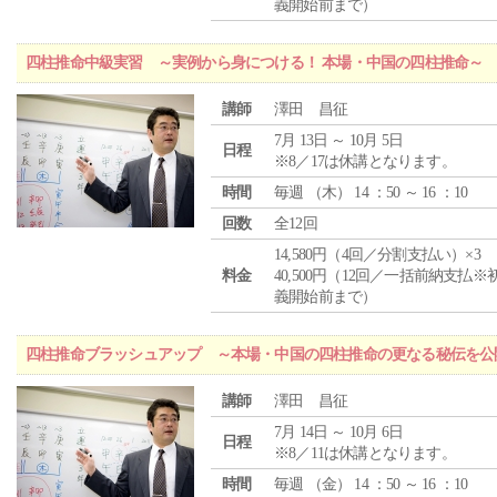
義開始前まで）
四柱推命中級実習 ～実例から身につける！ 本場・中国の四柱推命～
講師
澤田 昌征
7月 13日 ～ 10月 5日
日程
※8／17は休講となります。
時間
毎週 （
木
） 14 ：50 ～ 16 ：10
回数
全12回
14,580円（4回／分割支払い）×3
料金
40,500円（12回／一括前納支払※
義開始前まで）
四柱推命ブラッシュアップ ～本場・中国の四柱推命の更なる秘伝を公
講師
澤田 昌征
7月 14日 ～ 10月 6日
日程
※8／11は休講となります。
時間
毎週 （
金
） 14 ：50 ～ 16 ：10