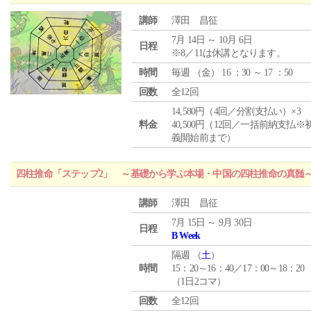
講師
澤田 昌征
7月 14日 ～ 10月 6日
日程
※8／11は休講となります。
時間
毎週 （
金
） 16 ：30 ～ 17 ：50
回数
全12回
14,580円（4回／分割支払い）×3
料金
40,500円（12回／一括前納支払※
義開始前まで）
四柱推命「ステップ2」 ～基礎から学ぶ本場・中国の四柱推命の真髄
講師
澤田 昌征
7月 15日 ～ 9月 30日
日程
B Week
隔週 （
土
）
時間
15：20～16：40／17：00～18：20
（1日2コマ）
回数
全12回