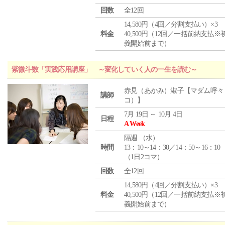
回数
全12回
14,580円（4回／分割支払い）×3
料金
40,500円（12回／一括前納支払※
義開始前まで）
紫微斗数「実践応用講座」 ～変化していく人の一生を読む～
赤見（あかみ）淑子【マダム呼々
講師
コ）】
7月 19日 ～ 10月 4日
日程
A Week
隔週 （
水
）
時間
13：10～14：30／14：50～16：10
（1日2コマ）
回数
全12回
14,580円（4回／分割支払い）×3
料金
40,500円（12回／一括前納支払※
義開始前まで）