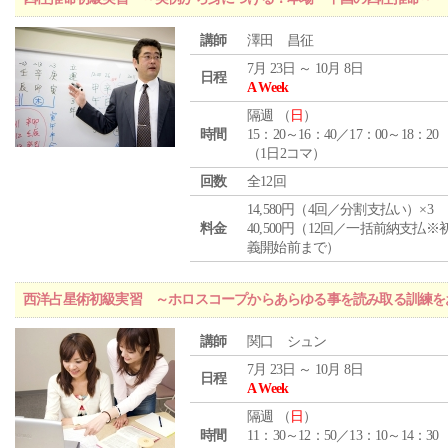
講師
澤田 昌征
7月 23日 ～ 10月 8日
日程
A Week
隔週 （
日
）
時間
15：20～16：40／17：00～18：20
（1日2コマ）
回数
全12回
14,580円（4回／分割支払い）×3
料金
40,500円（12回／一括前納支払※
義開始前まで）
西洋占星術初級実習 ～ホロスコープからあらゆる事を読み取る訓練を
講師
関口 シュン
7月 23日 ～ 10月 8日
日程
A Week
隔週 （
日
）
時間
11：30～12：50／13：10～14：30