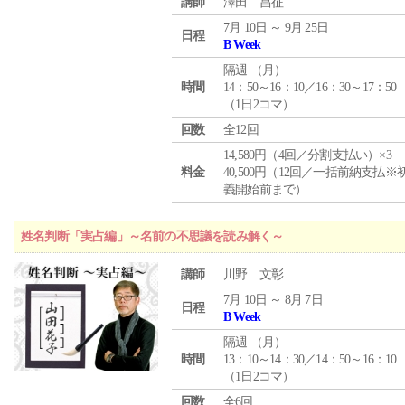
講師
澤田 昌征
7月 10日 ～ 9月 25日
日程
B Week
隔週 （
月
）
時間
14：50～16：10／16：30～17：50
（1日2コマ）
回数
全12回
14,580円（4回／分割支払い）×3
料金
40,500円（12回／一括前納支払※
義開始前まで）
姓名判断「実占編」～名前の不思議を読み解く～
講師
川野 文彰
7月 10日 ～ 8月 7日
日程
B Week
隔週 （
月
）
時間
13：10～14：30／14：50～16：10
（1日2コマ）
回数
全6回