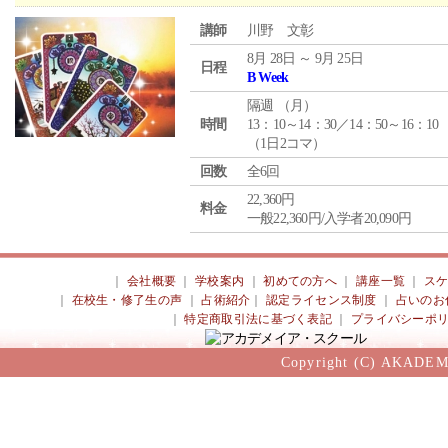
講師
川野 文彰
8月 28日 ～ 9月 25日
日程
B Week
隔週 （
月
）
時間
13：10～14：30／14：50～16：10
（1日2コマ）
回数
全6回
22,360円
料金
一般22,360円/入学者20,090円
｜
会社概要
｜
学校案内
｜
初めての方へ
｜
講座一覧
｜
ス
｜
在校生・修了生の声
｜
占術紹介
｜
認定ライセンス制度
｜
占いのお
｜
特定商取引法に基づく表記
｜
プライバシーポ
Copyright (C) AKADEM