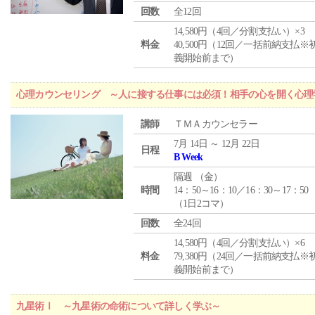
回数
全12回
14,580円（4回／分割支払い）×3
料金
40,500円（12回／一括前納支払※
義開始前まで）
心理カウンセリング ～人に接する仕事には必須！相手の心を開く心理
講師
ＴＭＡカウンセラー
7月 14日 ～ 12月 22日
日程
B Week
隔週 （
金
）
時間
14：50～16：10／16：30～17：50
（1日2コマ）
回数
全24回
14,580円（4回／分割支払い）×6
料金
79,380円（24回／一括前納支払※
義開始前まで）
九星術Ⅰ ～九星術の命術について詳しく学ぶ～