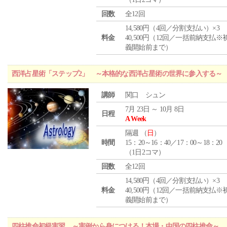
回数
全12回
14,580円（4回／分割支払い）×3
料金
40,500円（12回／一括前納支払※
義開始前まで）
西洋占星術「ステップ2」 ～本格的な西洋占星術の世界に参入する～
講師
関口 シュン
7月 23日 ～ 10月 8日
日程
A Week
隔週 （
日
）
時間
15：20～16：40／17：00～18：20
（1日2コマ）
回数
全12回
14,580円（4回／分割支払い）×3
料金
40,500円（12回／一括前納支払※
義開始前まで）
四柱推命初級実習 ～実例から身につける！本場・中国の四柱推命～