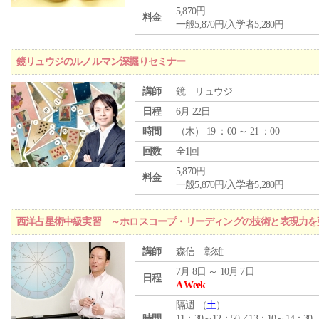
5,870円
料金
一般5,870円/入学者5,280円
鏡リュウジのルノルマン深掘りセミナー
講師
鏡 リュウジ
日程
6月 22日
時間
（
木
） 19 ：00 ～ 21 ：00
回数
全1回
5,870円
料金
一般5,870円/入学者5,280円
西洋占星術中級実習 ～ホロスコープ・リーディングの技術と表現力を
講師
森信 彰雄
7月 8日 ～ 10月 7日
日程
A Week
隔週 （
土
）
時間
11：30～12：50／13：10～14：30