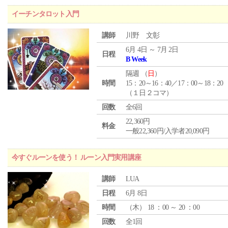
イーチンタロット入門
講師
川野 文彰
6月 4日 ～ 7月 2日
日程
B Week
隔週 （
日
）
時間
15：20～16：40／17：00～18：20
（１日２コマ）
回数
全6回
22,360円
料金
一般22,360円/入学者20,090円
今すぐルーンを使う！ ルーン入門実用講座
講師
LUA
日程
6月 8日
時間
（
木
） 18 ：00 ～ 20 ：00
回数
全1回