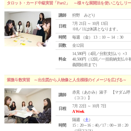
タロット・カード中級実習「Part2」 ～様々な展開法を使いこなしリ
講師
狩野 みどり
7月 21日 ～ 10月 13日
日程
※8／11は休講となります。
時間
毎週 （
金
） 13 ：10 ～ 14 ：30
回数
全12回
14,580円（4回／分割支払い）×3
料金
40,500円（12回／一括前納支払※
義開始前まで）
紫微斗数実習 ～出生図から人物像と人生模様のイメージを広げる～
赤見（あかみ）淑子 【マダム呼
講師
（ココ）】
7月 22日 ～ 10月 7日
日程
A Week
隔週 （
土
）
時間
15：20～16：40／17：00～18：20
（1日2コマ）