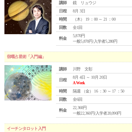
講師
鏡 リュウジ
日程
8月 3日
時間
（
木
） 19 ：00 ～ 21 ：00
回数
全1回
5,870円
料金
一般5,870円/入学者5,280円
宿曜占星術「入門編」
講師
川野 文彰
8月 4日 ～ 10月 20日
日程
A Week
時間
隔週 （
金
） 16 ：30 ～ 17 ：50
回数
全6回
22,360円
料金
一般22,360円/入学者20,090円
イーチンタロット入門