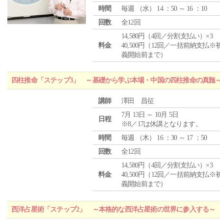
時間
毎週 （
水
） 14 ：50 ～ 16 ：10
回数
全12回
14,580円（4回／分割支払い）×3
料金
40,500円（12回／一括前納支払※
義開始前まで）
四柱推命「ステップ3」 ～基礎から学ぶ本場・中国の四柱推命の真髄
講師
澤田 昌征
7月 13日 ～ 10月 5日
日程
※8／17は休講となります。
時間
毎週 （
木
） 16 ：30 ～ 17 ：50
回数
全12回
14,580円（4回／分割支払い）×3
料金
40,500円（12回／一括前納支払※
義開始前まで）
西洋占星術「ステップ2」 ～本格的な西洋占星術の世界に参入する～