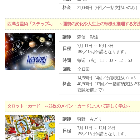
料金
21,060円（6回／一括支払いのみ）
西洋占星術「ステップ4」 ～運勢の変化や人生上の転機を推理する方
講師
森信 彰雄
7月 11日 ～ 10月 3日
日程
※8／15は休講となります。
時間
毎週 （
火
） 11 ：30 ～ 12 ：50
回数
全12回
14,580円（4回／分割支払い）×3
料金
40,500円（12回／一括前納支払※
義開始前まで）
タロット・カード ～22枚のメイン・カードについて詳しく学ぶ～
講師
狩野 みどり
7月 11日 ～ 12月 26日
日程
※8／15は休講となります。