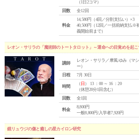
（1日2コマ）
回数
全12回
14,580円（4回／分割支払い）×3
料金
40,500円（12回／一括前納支払※
義開始前まで）
レオン・サリラの「魔術師のトートタロット」～運命への目覚めを起こ
レオン・サリラ／摩風 ゆみ（マ
講師
ー）
日程
7月 30日
（
日
） 13 ：00 ～ 16 ：20
時間
（休憩20分1回含む）
回数
全1回
8,800円
料金
一般8,800円/入学者7,920円
鏡リュウジの傷と癒しの星カイロン研究