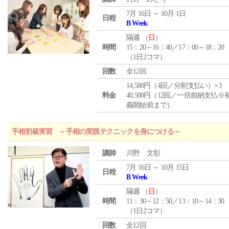
7月 16日 ～ 10月 1日
日程
B Week
隔週 （
日
）
時間
15：20～16：40／17：00～18：20
（1日2コマ）
回数
全12回
14,580円（4回／分割支払い）×3
料金
40,500円（12回／一括前納支払※
義開始前まで）
手相初級実習 ～手相の実践テクニックを身につける～
講師
川野 文彰
7月 16日 ～ 10月 15日
日程
B Week
隔週 （
日
）
時間
11：30～12：50／13：10～14：30
（1日2コマ）
回数
全12回