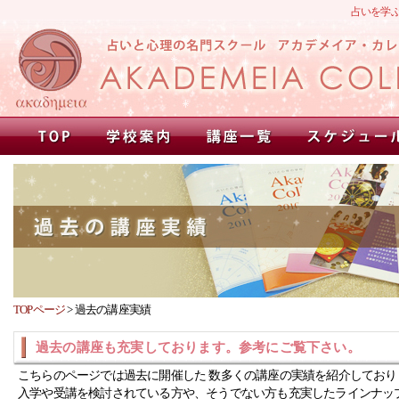
占いを学
TOPページ
>
過去の講座実績
過去の講座も充実しております。参考にご覧下さい。
こちらのページでは過去に開催した 数多くの講座の実績を紹介しており
入学や受講を検討されている方や、そうでない方も充実したラインナッ