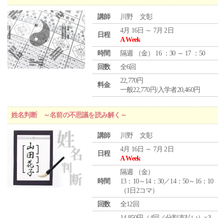
講師
川野 文彰
4月 16日 ～ 7月 2日
日程
A Week
時間
隔週 （
金
） 16 ：30 ～ 17 ：50
回数
全6回
22,770円
料金
一般22,770円/入学者20,460円
姓名判断 ～名前の不思議を読み解く～
講師
川野 文彰
4月 16日 ～ 7月 2日
日程
A Week
隔週 （
金
）
時間
13：10～14：30／14：50～16：10
（1日2コマ）
回数
全12回
14,850円（4回／分割支払い）×3