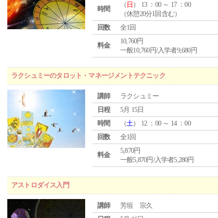
（
日
） 13 ：00 ～ 17 ：00
時間
（休憩20分1回含む）
回数
全1回
10,760円
料金
一般10,760円/入学者9,680円
ラクシュミーのタロット・マネージメントテクニック
講師
ラクシュミー
日程
5月 15日
時間
（
土
） 12 ：00 ～ 14 ：00
回数
全1回
5,870円
料金
一般5,870円/入学者5,280円
アストロダイス入門
講師
芳垣 宗久