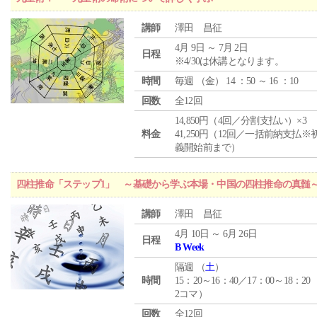
講師
澤田 昌征
4月 9日 ～ 7月 2日
日程
※4/30は休講となります。
時間
毎週 （
金
） 14 ：50 ～ 16 ：10
回数
全12回
14,850円（4回／分割支払い）×3
料金
41,250円（12回／一括前納支払※
義開始前まで）
四柱推命「ステップ1」 ～基礎から学ぶ本場・中国の四柱推命の真髄
講師
澤田 昌征
4月 10日 ～ 6月 26日
日程
B Week
隔週 （
土
）
時間
15：20～16：40／17：00～18：20
2コマ）
回数
全12回