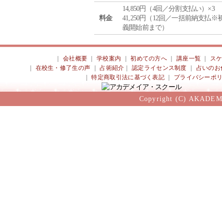
14,850円（4回／分割支払い）×3
料金
41,250円（12回／一括前納支払※
義開始前まで）
｜
会社概要
｜
学校案内
｜
初めての方へ
｜
講座一覧
｜
ス
｜
在校生・修了生の声
｜
占術紹介
｜
認定ライセンス制度
｜
占いのお
｜
特定商取引法に基づく表記
｜
プライバシーポ
Copyright (C) AKADEM