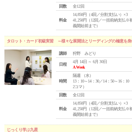
回数
全12回
14,850円（4回／分割支払い）×3
料金
41,250円（12回／一括前納支払※
義開始前まで）
タロット・カード初級実習 ～様々な展開法とリーディングの極意を身
講師
狩野 みどり
4月 14日 ～ 6月 30日
日程
A Week
隔週 （
水
）
時間
13：10～14：30／14：50～16：10
2コマ）
回数
全12回
14,850円（4回／分割支払い）×3
料金
41,250円（12回／一括前納支払※
義開始前まで）
じっくり学ぶ九星