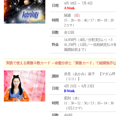
4月 18日 ～ 7月 4日
日程
A Week
隔週 （
日
）
時間
15：20～16：40／17：00～18：20
2コマ）
回数
全12回
14,850円（4回／分割支払い）×3
料金
41,250円（12回／一括前納支払※
義開始前まで）
実践で使える紫微斗数カード ～命盤分析と「紫微カード」で縦横無尽
赤見（あかみ）淑子 【マダム呼
講師
（ココ）】
4月 21日 ～ 6月 23日
日程
B Week
変則（水）
時間
11：30～12：50／13：10～14：30
（1日2コマ）
回数
全6回