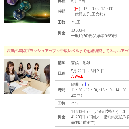
日程
5月 16日
（
日
） 13 ：00 ～ 17 ：00
時間
（休憩20分1回含む）
回数
全1回
10,760円
料金
一般10,760円/入学者9,680円
西洋占星術ブラッシュアップ～中級レベルまでを総復習してスキルアッ
講師
森信 彰雄
5月 22日 ～ 8月 21日
日程
A Week
隔週 （
土
）
時間
11：30～12：50／13：10～14：30
2コマ）
回数
全12回
14,850円（4回／分割支払い）×3
料金
41,250円（12回／一括前納支払※
義開始前まで）