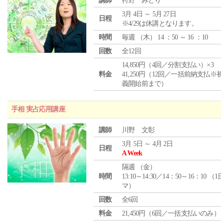
講師
狩野 みどり
3月 4日 ～ 5月 27日
日程
※4/29は休講となります。
時間
毎週 （
木
） 14 ：50 ～ 16 ：10
回数
全12回
14,850円（4回／分割支払い）×3
料金
41,250円（12回／一括前納支払※
義開始前まで）
手相 実占応用講座
講師
川野 文彰
3月 5日 ～ 4月 2日
日程
A Week
隔週 （
金
）
時間
13:10～14:30／14：50～16：10 （
マ）
回数
全6回
料金
21,450円（6回／一括支払いのみ）