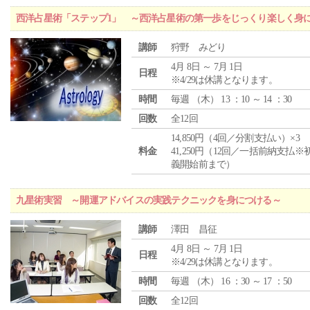
西洋占星術「ステップ1」 ～西洋占星術の第一歩をじっくり楽しく身
講師
狩野 みどり
4月 8日 ～ 7月 1日
日程
※4/29は休講となります。
時間
毎週 （
木
） 13 ：10 ～ 14 ：30
回数
全12回
14,850円（4回／分割支払い）×3
料金
41,250円（12回／一括前納支払※
義開始前まで）
九星術実習 ～開運アドバイスの実践テクニックを身につける～
講師
澤田 昌征
4月 8日 ～ 7月 1日
日程
※4/29は休講となります。
時間
毎週 （
木
） 16 ：30 ～ 17 ：50
回数
全12回