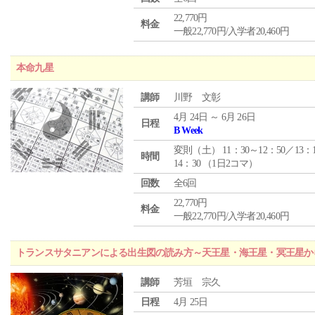
22,770円
料金
一般22,770円/入学者20,460円
本命九星
講師
川野 文彰
4月 24日 ～ 6月 26日
日程
B Week
変則（土） 11：30～12：50／13：
時間
14：30 （1日2コマ）
回数
全6回
22,770円
料金
一般22,770円/入学者20,460円
トランスサタニアンによる出生図の読み方～天王星・海王星・冥王星か
講師
芳垣 宗久
日程
4月 25日