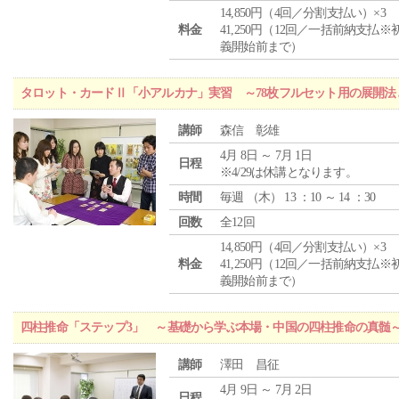
14,850円（4回／分割支払い）×3
料金
41,250円（12回／一括前納支払※
義開始前まで）
タロット・カードⅡ「小アルカナ」実習 ～78枚フルセット用の展開
講師
森信 彰雄
4月 8日 ～ 7月 1日
日程
※4/29は休講となります。
時間
毎週 （
木
） 13 ：10 ～ 14 ：30
回数
全12回
14,850円（4回／分割支払い）×3
料金
41,250円（12回／一括前納支払※
義開始前まで）
四柱推命「ステップ3」 ～基礎から学ぶ本場・中国の四柱推命の真髄
講師
澤田 昌征
4月 9日 ～ 7月 2日
日程