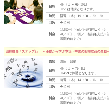
4月 7日 ～ 6月 30日
日程
※5/5は休講となります。
時間
隔週 （
水
） 19 ：00 ～ 20 ：20
回数
全12回
14,850円（4回／分割支払い）×3
料金
41,250円（12回／一括前納支払※
義開始前まで）
四柱推命「ステップ2」 ～基礎から学ぶ本場・中国の四柱推命の真髄
講師
澤田 昌征
4月 8日 ～ 7月 1日
日程
※4/29は休講となります。
時間
毎週 （
木
） 14 ：50 ～ 16 ：10
回数
全12回
14,850円（4回／分割支払い）×3
料金
41,250円（12回／一括前納支払※
義開始前まで）