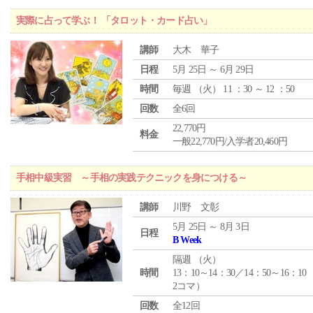
実際に占って学ぶ！ 「タロット・カード占い」
講師
大木 華子
日程
5月 25日 ～ 6月 29日
時間
毎週 （
火
） 11 ：30 ～ 12 ：50
回数
全6回
22,770円
料金
一般22,770円/入学者20,460円
手相中級実習 ～手相の実践テクニックを身につける～
講師
川野 文彰
5月 25日 ～ 8月 3日
日程
B Week
隔週 （
火
）
時間
13：10～14：30／14：50～16：10
2コマ）
回数
全12回