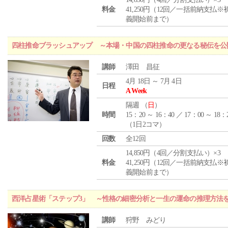
料金
41,250円（12回／一括前納支払※
義開始前まで）
四柱推命ブラッシュアップ ～本場・中国の四柱推命の更なる秘伝を公
講師
澤田 昌征
4月 18日 ～ 7月 4日
日程
A Week
隔週 （
日
）
時間
15：20 ～ 16：40 ／ 17：00 ～ 18：
（1日2コマ）
回数
全12回
14,850円（4回／分割支払い）×3
料金
41,250円（12回／一括前納支払※
義開始前まで）
西洋占星術「ステップ3」 ～性格の細密分析と一生の運命の推理方法
講師
狩野 みどり