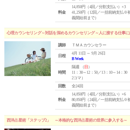
14,850円（4回／分割支払い）×3
料金
41,250円（12回／一括前納支払※
義開始前まで）
心理カウンセリング～対話を深めるカウンセリング～人に接する仕事には
講師
ＴＭＡカウンセラー
4月 11日 ～ 9月 26日
日程
B Week
隔週 （
日
）
時間
11：30～12：50／13：10～14：30
2コマ）
回数
全24回
14,850円（4回／分割支払い）×6
料金
80,850円（24回／一括前納支払※
義開始前まで）
西洋占星術「ステップ2」 ～本格的な西洋占星術の世界に参入する～