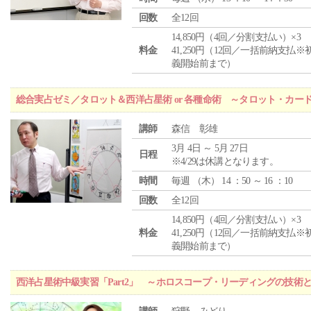
回数
全12回
14,850円（4回／分割支払い）×3
料金
41,250円（12回／一括前納支払※
義開始前まで）
総合実占ゼミ／タロット＆西洋占星術 or 各種命術 ～タロット・カ
講師
森信 彰雄
3月 4日 ～ 5月 27日
日程
※4/29は休講となります。
時間
毎週 （
木
） 14 ：50 ～ 16 ：10
回数
全12回
14,850円（4回／分割支払い）×3
料金
41,250円（12回／一括前納支払※
義開始前まで）
西洋占星術中級実習「Part2」 ～ホロスコープ・リーディングの技術