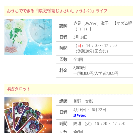
おうちでできる『除災招福(じょさいしょうふく)』ライフ
赤見（あかみ）淑子 【マダム呼
講師
（ココ）】
日程
3月 14日
（
日
） 14 ：00 ～ 17 ：20
時間
（休憩20分1回含む）
回数
全1回
8,800円
料金
一般8,800円/入学者7,920円
易占タロット
講師
川野 文彰
4月 6日 ～ 6月 22日
日程
B Week
時間
隔週 （
火
） 16 ：30 ～ 17 ：50
回数
全6回