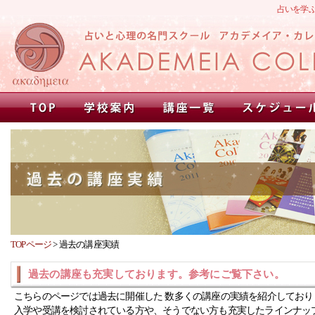
占いを学
TOPページ
>
過去の講座実績
過去の講座も充実しております。参考にご覧下さい。
こちらのページでは過去に開催した 数多くの講座の実績を紹介しており
入学や受講を検討されている方や、そうでない方も充実したラインナッ