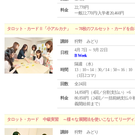
22,770円
料金
一般22,770円/入学者20,460円
タロット・カードⅡ「小アルカナ」 ～78枚のフルセット・カードを自
講師
狩野 みどり
4月 7日 ～ 9月 22日
日程
B Week
隔週 （
水
）
時間
13：10～14：30／14：50～16：10
（1日2コマ）
回数
全24回
14,850円（4回／分割支払い）×6
料金
80,850円（24回／一括前納支払※
義開始前まで）
タロット・カード 中級実習 ～様々な展開法を使いこなしてリーディ
講師
狩野 みどり