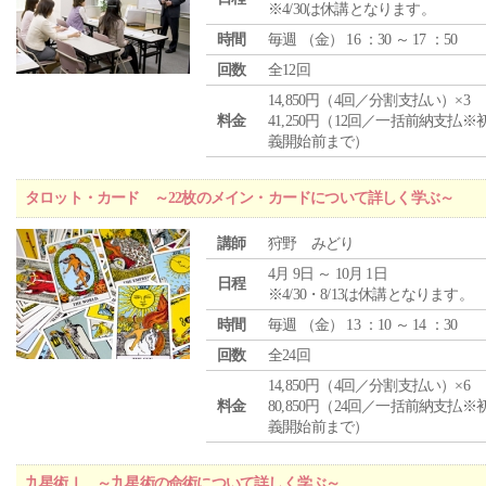
※4/30は休講となります。
時間
毎週 （
金
） 16 ：30 ～ 17 ：50
回数
全12回
14,850円（4回／分割支払い）×3
料金
41,250円（12回／一括前納支払※
義開始前まで）
タロット・カード ～22枚のメイン・カードについて詳しく学ぶ～
講師
狩野 みどり
4月 9日 ～ 10月 1日
日程
※4/30・8/13は休講となります。
時間
毎週 （
金
） 13 ：10 ～ 14 ：30
回数
全24回
14,850円（4回／分割支払い）×6
料金
80,850円（24回／一括前納支払※
義開始前まで）
九星術Ⅰ ～九星術の命術について詳しく学ぶ～