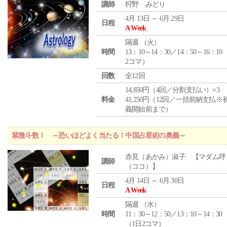
講師
狩野 みどり
4月 13日 ～ 6月 29日
日程
A Week
隔週 （
火
）
時間
13：10～14：30／14：50～16：10
2コマ）
回数
全12回
14,850円（4回／分割支払い）×3
料金
41,250円（12回／一括前納支払※
義開始前まで）
紫微斗数Ⅰ ～恐いほどよく当たる！中国占星術の奥義～
赤見（あかみ）淑子 【マダム呼
講師
（ココ）】
4月 14日 ～ 6月 30日
日程
A Week
隔週 （
水
）
時間
11：30～12：50／13：10～14：30
（1日2コマ）