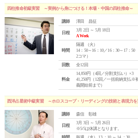
四柱推命初級実習 ～実例から身につける！本場・中国の四柱推命～
講師
澤田 昌征
3月 2日 ～ 5月 18日
日程
A Week
隔週 （
火
）
時間
14：50～16：10／16：30～17：50
2コマ）
回数
全12回
14,850円（4回／分割支払い）×3
料金
41,250円（12回／一括前納支払※
義開始前まで）
西洋占星術中級実習 ～ホロスコープ・リーディングの技術と表現力を
講師
森信 彰雄
3月 3日 ～ 5月 26日
日程
※5/5は休講となります。
時間
毎週 （
水
） 13 ：10 ～ 14 ：30