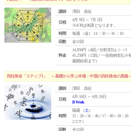
講師
澤田 昌征
4月 9日 ～ 7月 2日
日程
※4/30は休講となります。
時間
毎週 （
金
） 14 ：50 ～ 16 ：10
回数
全12回
14,850円（4回／分割支払い）×3
料金
41,250円（12回／一括前納支払※
義開始前まで）
四柱推命「ステップ1」 ～基礎から学ぶ本場・中国の四柱推命の真髄
講師
澤田 昌征
4月 10日 ～ 6月 26日
日程
B Week
隔週 （
土
）
時間
15：20～16：40／17：00～18：20
2コマ）
回数
全12回