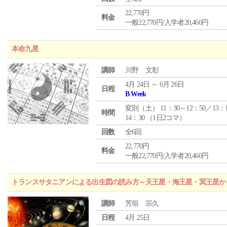
22,770円
料金
一般22,770円/入学者20,460円
本命九星
講師
川野 文彰
4月 24日 ～ 6月 26日
日程
B Week
変則（土） 11：30～12：50／13：
時間
14：30 （1日2コマ）
回数
全6回
22,770円
料金
一般22,770円/入学者20,460円
トランスサタニアンによる出生図の読み方～天王星・海王星・冥王星か
講師
芳垣 宗久
日程
4月 25日