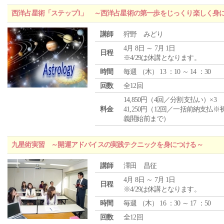
西洋占星術「ステップ1」 ～西洋占星術の第一歩をじっくり楽しく身
講師
狩野 みどり
4月 8日 ～ 7月 1日
日程
※4/29は休講となります。
時間
毎週 （
木
） 13 ：10 ～ 14 ：30
回数
全12回
14,850円（4回／分割支払い）×3
料金
41,250円（12回／一括前納支払※
義開始前まで）
九星術実習 ～開運アドバイスの実践テクニックを身につける～
講師
澤田 昌征
4月 8日 ～ 7月 1日
日程
※4/29は休講となります。
時間
毎週 （
木
） 16 ：30 ～ 17 ：50
回数
全12回