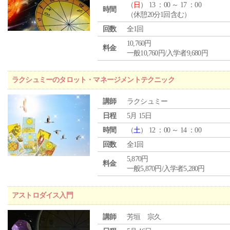
（
日
） 13 ：00 ～ 17 ：00
時間
（休憩20分1回含む）
回数
全1回
10,760円
料金
一般10,760円/入学者9,680円
ラクシュミーのタロット・マネージメントテクニック
講師
ラクシュミー
日程
5月 15日
時間
（
土
） 12 ：00 ～ 14 ：00
回数
全1回
5,870円
料金
一般5,870円/入学者5,280円
アストロダイス入門
講師
芳垣 宗久