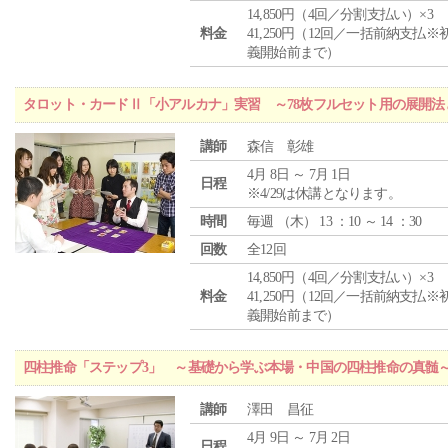
14,850円（4回／分割支払い）×3
料金
41,250円（12回／一括前納支払※
義開始前まで）
タロット・カードⅡ「小アルカナ」実習 ～78枚フルセット用の展開
講師
森信 彰雄
4月 8日 ～ 7月 1日
日程
※4/29は休講となります。
時間
毎週 （
木
） 13 ：10 ～ 14 ：30
回数
全12回
14,850円（4回／分割支払い）×3
料金
41,250円（12回／一括前納支払※
義開始前まで）
四柱推命「ステップ3」 ～基礎から学ぶ本場・中国の四柱推命の真髄
講師
澤田 昌征
4月 9日 ～ 7月 2日
日程