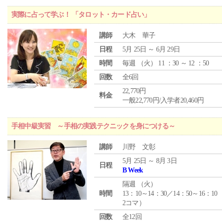
実際に占って学ぶ！ 「タロット・カード占い」
講師
大木 華子
日程
5月 25日 ～ 6月 29日
時間
毎週 （
火
） 11 ：30 ～ 12 ：50
回数
全6回
22,770円
料金
一般22,770円/入学者20,460円
手相中級実習 ～手相の実践テクニックを身につける～
講師
川野 文彰
5月 25日 ～ 8月 3日
日程
B Week
隔週 （
火
）
時間
13：10～14：30／14：50～16：10
2コマ）
回数
全12回