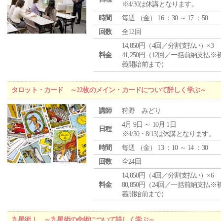
※4/30は休講となります。
時間
毎週 （
金
） 16 ：30 ～ 17 ：50
回数
全12回
14,850円（4回／分割支払い）×3
料金
41,250円（12回／一括前納支払※
義開始前まで）
タロット・カード ～22枚のメイン・カードについて詳しく学ぶ～
講師
狩野 みどり
4月 9日 ～ 10月 1日
日程
※4/30・8/13は休講となります。
時間
毎週 （
金
） 13 ：10 ～ 14 ：30
回数
全24回
14,850円（4回／分割支払い）×6
料金
80,850円（24回／一括前納支払※
義開始前まで）
九星術Ⅰ ～九星術の命術について詳しく学ぶ～