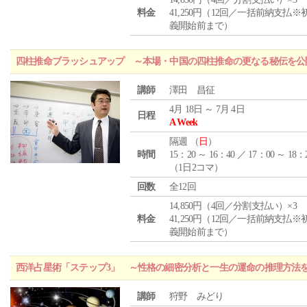
料金
41,250円（12回／一括前納支払※
義開始前まで）
四柱推命ブラッシュアップ ～本場・中国の四柱推命の更なる秘伝を公
講師
澤田 昌征
4月 18日 ～ 7月 4日
日程
A Week
隔週 （
日
）
時間
15：20 ～ 16：40 ／ 17：00 ～ 18：
（1日2コマ）
回数
全12回
14,850円（4回／分割支払い）×3
料金
41,250円（12回／一括前納支払※
義開始前まで）
西洋占星術「ステップ3」 ～性格の細密分析と一生の運命の推理方法
講師
狩野 みどり