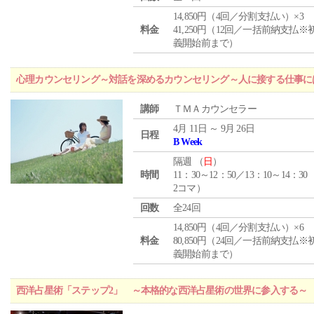
14,850円（4回／分割支払い）×3
料金
41,250円（12回／一括前納支払※
義開始前まで）
心理カウンセリング～対話を深めるカウンセリング～人に接する仕事には
講師
ＴＭＡカウンセラー
4月 11日 ～ 9月 26日
日程
B Week
隔週 （
日
）
時間
11：30～12：50／13：10～14：30
2コマ）
回数
全24回
14,850円（4回／分割支払い）×6
料金
80,850円（24回／一括前納支払※
義開始前まで）
西洋占星術「ステップ2」 ～本格的な西洋占星術の世界に参入する～