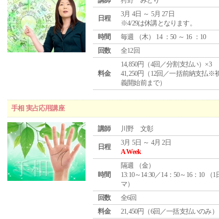
講師
狩野 みどり
3月 4日 ～ 5月 27日
日程
※4/29は休講となります。
時間
毎週 （
木
） 14 ：50 ～ 16 ：10
回数
全12回
14,850円（4回／分割支払い）×3
料金
41,250円（12回／一括前納支払※
義開始前まで）
手相 実占応用講座
講師
川野 文彰
3月 5日 ～ 4月 2日
日程
A Week
隔週 （
金
）
時間
13:10～14:30／14：50～16：10 （
マ）
回数
全6回
料金
21,450円（6回／一括支払いのみ）