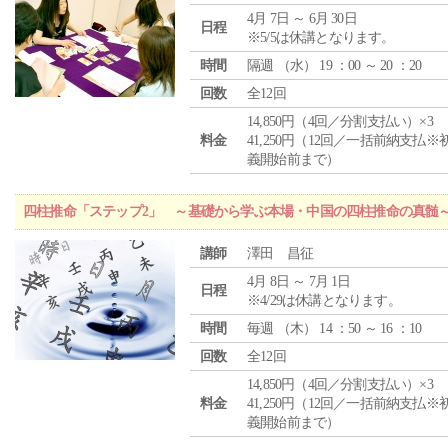
4月 7日 ～ 6月 30日
日程
※5/5は休講となります。
時間
隔週 （
水
） 19 ：00 ～ 20 ：20
回数
全12回
14,850円（4回／分割支払い）×3
料金
41,250円（12回／一括前納支払※
義開始前まで）
四柱推命「ステップ2」 ～基礎から学ぶ本場・中国の四柱推命の真髄
講師
澤田 昌征
4月 8日 ～ 7月 1日
日程
※4/29は休講となります。
時間
毎週 （
木
） 14 ：50 ～ 16 ：10
回数
全12回
14,850円（4回／分割支払い）×3
料金
41,250円（12回／一括前納支払※
義開始前まで）