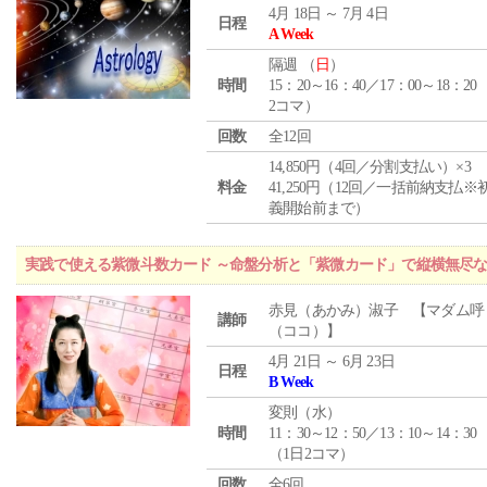
4月 18日 ～ 7月 4日
日程
A Week
隔週 （
日
）
時間
15：20～16：40／17：00～18：20
2コマ）
回数
全12回
14,850円（4回／分割支払い）×3
料金
41,250円（12回／一括前納支払※
義開始前まで）
実践で使える紫微斗数カード ～命盤分析と「紫微カード」で縦横無尽
赤見（あかみ）淑子 【マダム呼
講師
（ココ）】
4月 21日 ～ 6月 23日
日程
B Week
変則（水）
時間
11：30～12：50／13：10～14：30
（1日2コマ）
回数
全6回