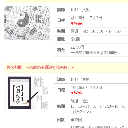
講師
川野 文彰
4月 16日 ～ 7月 2日
日程
A Week
時間
隔週 （
金
） 16 ：30 ～ 17 ：50
回数
全6回
22,770円
料金
一般22,770円/入学者20,460円
姓名判断 ～名前の不思議を読み解く～
講師
川野 文彰
4月 16日 ～ 7月 2日
日程
A Week
隔週 （
金
）
時間
13：10～14：30／14：50～16：10
（1日2コマ）
回数
全12回
14,850円（4回／分割支払い）×3