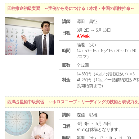
四柱推命初級実習 ～実例から身につける！本場・中国の四柱推命～
講師
澤田 昌征
3月 2日 ～ 5月 18日
日程
A Week
隔週 （
火
）
時間
14：50～16：10／16：30～17：50
2コマ）
回数
全12回
14,850円（4回／分割支払い）×3
料金
41,250円（12回／一括前納支払※
義開始前まで）
西洋占星術中級実習 ～ホロスコープ・リーディングの技術と表現力を
講師
森信 彰雄
3月 3日 ～ 5月 26日
日程
※5/5は休講となります。
時間
毎週 （
水
） 13 ：10 ～ 14 ：30