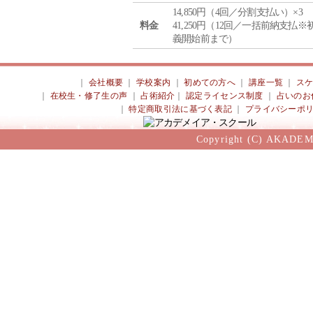
14,850円（4回／分割支払い）×3
料金
41,250円（12回／一括前納支払※
義開始前まで）
｜
会社概要
｜
学校案内
｜
初めての方へ
｜
講座一覧
｜
ス
｜
在校生・修了生の声
｜
占術紹介
｜
認定ライセンス制度
｜
占いのお
｜
特定商取引法に基づく表記
｜
プライバシーポ
Copyright (C) AKADEM