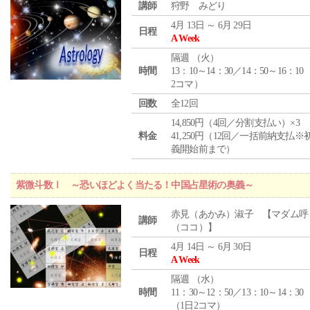
講師
狩野 みどり
4月 13日 ～ 6月 29日
日程
A Week
隔週 （
火
）
時間
13：10～14：30／14：50～16：10
2コマ）
回数
全12回
14,850円（4回／分割支払い）×3
料金
41,250円（12回／一括前納支払※
義開始前まで）
紫微斗数Ⅰ ～恐いほどよく当たる！中国占星術の奥義～
赤見（あかみ）淑子 【マダム呼
講師
（ココ）】
4月 14日 ～ 6月 30日
日程
A Week
隔週 （
水
）
時間
11：30～12：50／13：10～14：30
（1日2コマ）