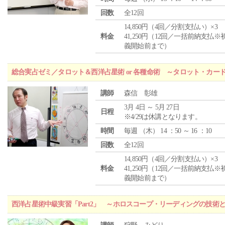
回数
全12回
14,850円（4回／分割支払い）×3
料金
41,250円（12回／一括前納支払※
義開始前まで）
総合実占ゼミ／タロット＆西洋占星術 or 各種命術 ～タロット・カ
講師
森信 彰雄
3月 4日 ～ 5月 27日
日程
※4/29は休講となります。
時間
毎週 （
木
） 14 ：50 ～ 16 ：10
回数
全12回
14,850円（4回／分割支払い）×3
料金
41,250円（12回／一括前納支払※
義開始前まで）
西洋占星術中級実習「Part2」 ～ホロスコープ・リーディングの技術