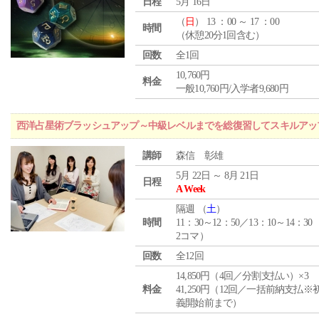
日程
5月 16日
（
日
） 13 ：00 ～ 17 ：00
時間
（休憩20分1回含む）
回数
全1回
10,760円
料金
一般10,760円/入学者9,680円
西洋占星術ブラッシュアップ～中級レベルまでを総復習してスキルアッ
講師
森信 彰雄
5月 22日 ～ 8月 21日
日程
A Week
隔週 （
土
）
時間
11：30～12：50／13：10～14：30
2コマ）
回数
全12回
14,850円（4回／分割支払い）×3
料金
41,250円（12回／一括前納支払※
義開始前まで）