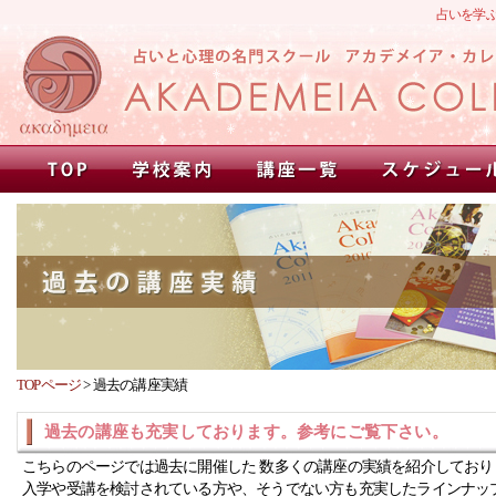
占いを学
TOPページ
>
過去の講座実績
過去の講座も充実しております。参考にご覧下さい。
こちらのページでは過去に開催した 数多くの講座の実績を紹介しており
入学や受講を検討されている方や、そうでない方も充実したラインナッ