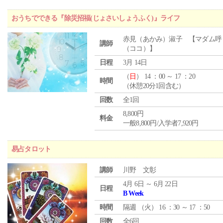
おうちでできる『除災招福(じょさいしょうふく)』ライフ
赤見（あかみ）淑子 【マダム呼
講師
（ココ）】
日程
3月 14日
（
日
） 14 ：00 ～ 17 ：20
時間
（休憩20分1回含む）
回数
全1回
8,800円
料金
一般8,800円/入学者7,920円
易占タロット
講師
川野 文彰
4月 6日 ～ 6月 22日
日程
B Week
時間
隔週 （
火
） 16 ：30 ～ 17 ：50
回数
全6回