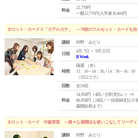
22,770円
料金
一般22,770円/入学者20,460円
タロット・カードⅡ「小アルカナ」 ～78枚のフルセット・カードを自
講師
狩野 みどり
4月 7日 ～ 9月 22日
日程
B Week
隔週 （
水
）
時間
13：10～14：30／14：50～16：10
（1日2コマ）
回数
全24回
14,850円（4回／分割支払い）×6
料金
80,850円（24回／一括前納支払※
義開始前まで）
タロット・カード 中級実習 ～様々な展開法を使いこなしてリーディ
講師
狩野 みどり