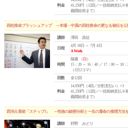
料金
41,250円（12回／一括前納支払※
義開始前まで）
四柱推命ブラッシュアップ ～本場・中国の四柱推命の更なる秘伝を公
講師
澤田 昌征
4月 18日 ～ 7月 4日
日程
A Week
隔週 （
日
）
時間
15：20 ～ 16：40 ／ 17：00 ～ 18：
（1日2コマ）
回数
全12回
14,850円（4回／分割支払い）×3
料金
41,250円（12回／一括前納支払※
義開始前まで）
西洋占星術「ステップ3」 ～性格の細密分析と一生の運命の推理方法
講師
狩野 みどり