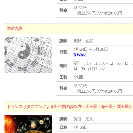
22,770円
料金
一般22,770円/入学者20,460円
本命九星
講師
川野 文彰
4月 24日 ～ 6月 26日
日程
B Week
変則（土） 11：30～12：50／13：
時間
14：30 （1日2コマ）
回数
全6回
22,770円
料金
一般22,770円/入学者20,460円
トランスサタニアンによる出生図の読み方～天王星・海王星・冥王星か
講師
芳垣 宗久
日程
4月 25日