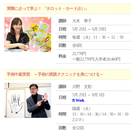
実際に占って学ぶ！ 「タロット・カード占い」
講師
大木 華子
日程
5月 25日 ～ 6月 29日
時間
毎週 （
火
） 11 ：30 ～ 12 ：50
回数
全6回
22,770円
料金
一般22,770円/入学者20,460円
手相中級実習 ～手相の実践テクニックを身につける～
講師
川野 文彰
5月 25日 ～ 8月 3日
日程
B Week
隔週 （
火
）
時間
13：10～14：30／14：50～16：10
2コマ）
回数
全12回