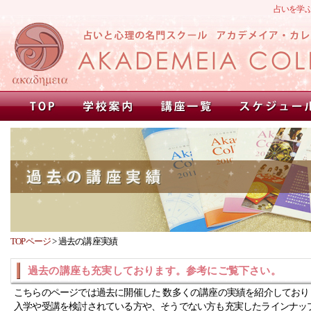
占いを学
TOPページ
>
過去の講座実績
過去の講座も充実しております。参考にご覧下さい。
こちらのページでは過去に開催した 数多くの講座の実績を紹介しており
入学や受講を検討されている方や、そうでない方も充実したラインナッ