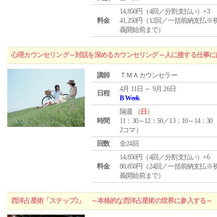
14,850円（4回／分割支払い）×3
料金
41,250円（12回／一括前納支払※
義開始前まで）
心理カウンセリング～対話を深めるカウンセリング～人に接する仕事には
講師
ＴＭＡカウンセラー
4月 11日 ～ 9月 26日
日程
B Week
隔週 （
日
）
時間
11：30～12：50／13：10～14：30
2コマ）
回数
全24回
14,850円（4回／分割支払い）×6
料金
80,850円（24回／一括前納支払※
義開始前まで）
西洋占星術「ステップ2」 ～本格的な西洋占星術の世界に参入する～