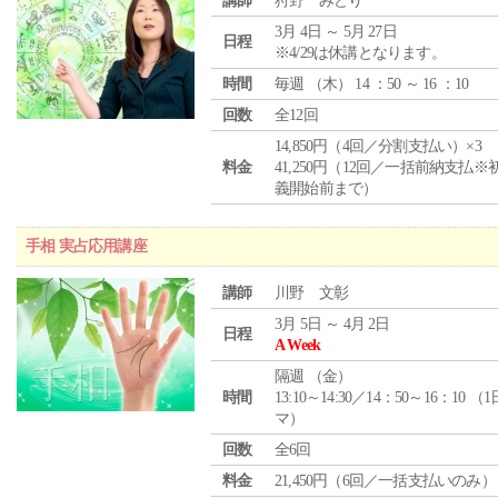
講師
狩野 みどり
3月 4日 ～ 5月 27日
日程
※4/29は休講となります。
時間
毎週 （
木
） 14 ：50 ～ 16 ：10
回数
全12回
14,850円（4回／分割支払い）×3
料金
41,250円（12回／一括前納支払※
義開始前まで）
手相 実占応用講座
講師
川野 文彰
3月 5日 ～ 4月 2日
日程
A Week
隔週 （
金
）
時間
13:10～14:30／14：50～16：10 （
マ）
回数
全6回
料金
21,450円（6回／一括支払いのみ）