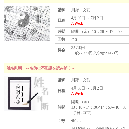
講師
川野 文彰
4月 16日 ～ 7月 2日
日程
A Week
時間
隔週 （
金
） 16 ：30 ～ 17 ：50
回数
全6回
22,770円
料金
一般22,770円/入学者20,460円
姓名判断 ～名前の不思議を読み解く～
講師
川野 文彰
4月 16日 ～ 7月 2日
日程
A Week
隔週 （
金
）
時間
13：10～14：30／14：50～16：10
（1日2コマ）
回数
全12回
14,850円（4回／分割支払い）×3