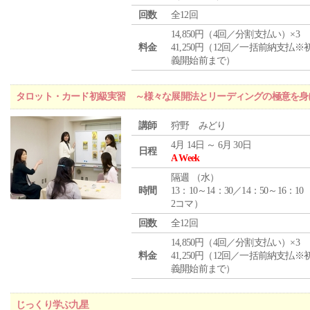
回数
全12回
14,850円（4回／分割支払い）×3
料金
41,250円（12回／一括前納支払※
義開始前まで）
タロット・カード初級実習 ～様々な展開法とリーディングの極意を身
講師
狩野 みどり
4月 14日 ～ 6月 30日
日程
A Week
隔週 （
水
）
時間
13：10～14：30／14：50～16：10
2コマ）
回数
全12回
14,850円（4回／分割支払い）×3
料金
41,250円（12回／一括前納支払※
義開始前まで）
じっくり学ぶ九星