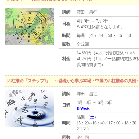
講師
澤田 昌征
4月 9日 ～ 7月 2日
日程
※4/30は休講となります。
時間
毎週 （
金
） 14 ：50 ～ 16 ：10
回数
全12回
14,850円（4回／分割支払い）×3
料金
41,250円（12回／一括前納支払※
義開始前まで）
四柱推命「ステップ1」 ～基礎から学ぶ本場・中国の四柱推命の真髄
講師
澤田 昌征
4月 10日 ～ 6月 26日
日程
B Week
隔週 （
土
）
時間
15：20～16：40／17：00～18：20
2コマ）
回数
全12回