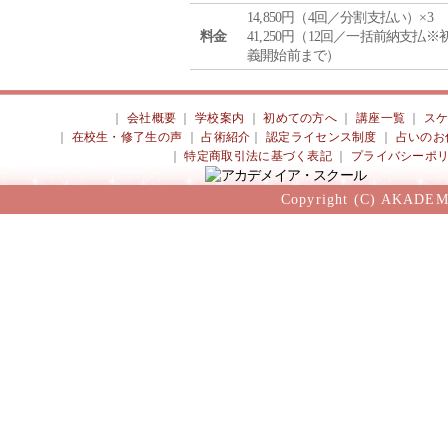
14,850円（4回／分割支払い）×3
料金
41,250円（12回／一括前納支払※
義開始前まで）
｜
会社概要
｜
学校案内
｜
初めての方へ
｜
講座一覧
｜
ス
｜
在校生・修了生の声
｜
占術紹介
｜
認定ライセンス制度
｜
占いのお
｜
特定商取引法に基づく表記
｜
プライバシーポ
Copyright (C) AKADEM