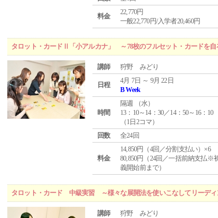
22,770円
料金
一般22,770円/入学者20,460円
タロット・カードⅡ「小アルカナ」 ～78枚のフルセット・カードを自
講師
狩野 みどり
4月 7日 ～ 9月 22日
日程
B Week
隔週 （
水
）
時間
13：10～14：30／14：50～16：10
（1日2コマ）
回数
全24回
14,850円（4回／分割支払い）×6
料金
80,850円（24回／一括前納支払※
義開始前まで）
タロット・カード 中級実習 ～様々な展開法を使いこなしてリーディ
講師
狩野 みどり