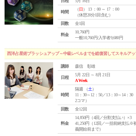
日程
5月 16日
（
日
） 13 ：00 ～ 17 ：00
時間
（休憩20分1回含む）
回数
全1回
10,760円
料金
一般10,760円/入学者9,680円
西洋占星術ブラッシュアップ～中級レベルまでを総復習してスキルアッ
講師
森信 彰雄
5月 22日 ～ 8月 21日
日程
A Week
隔週 （
土
）
時間
11：30～12：50／13：10～14：30
2コマ）
回数
全12回
14,850円（4回／分割支払い）×3
料金
41,250円（12回／一括前納支払※
義開始前まで）