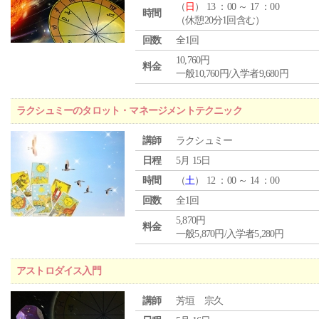
（
日
） 13 ：00 ～ 17 ：00
時間
（休憩20分1回含む）
回数
全1回
10,760円
料金
一般10,760円/入学者9,680円
ラクシュミーのタロット・マネージメントテクニック
講師
ラクシュミー
日程
5月 15日
時間
（
土
） 12 ：00 ～ 14 ：00
回数
全1回
5,870円
料金
一般5,870円/入学者5,280円
アストロダイス入門
講師
芳垣 宗久