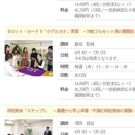
14,850円（4回／分割支払い）×3
料金
41,250円（12回／一括前納支払※
義開始前まで）
タロット・カードⅡ「小アルカナ」実習 ～78枚フルセット用の展開
講師
森信 彰雄
4月 8日 ～ 7月 1日
日程
※4/29は休講となります。
時間
毎週 （
木
） 13 ：10 ～ 14 ：30
回数
全12回
14,850円（4回／分割支払い）×3
料金
41,250円（12回／一括前納支払※
義開始前まで）
四柱推命「ステップ3」 ～基礎から学ぶ本場・中国の四柱推命の真髄
講師
澤田 昌征
4月 9日 ～ 7月 2日
日程