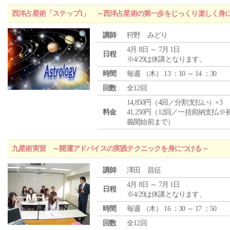
西洋占星術「ステップ1」 ～西洋占星術の第一歩をじっくり楽しく身
講師
狩野 みどり
4月 8日 ～ 7月 1日
日程
※4/29は休講となります。
時間
毎週 （
木
） 13 ：10 ～ 14 ：30
回数
全12回
14,850円（4回／分割支払い）×3
料金
41,250円（12回／一括前納支払※
義開始前まで）
九星術実習 ～開運アドバイスの実践テクニックを身につける～
講師
澤田 昌征
4月 8日 ～ 7月 1日
日程
※4/29は休講となります。
時間
毎週 （
木
） 16 ：30 ～ 17 ：50
回数
全12回