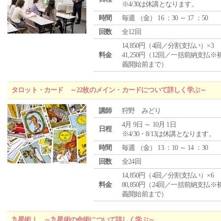
※4/30は休講となります。
時間
毎週 （
金
） 16 ：30 ～ 17 ：50
回数
全12回
14,850円（4回／分割支払い）×3
料金
41,250円（12回／一括前納支払※
義開始前まで）
タロット・カード ～22枚のメイン・カードについて詳しく学ぶ～
講師
狩野 みどり
4月 9日 ～ 10月 1日
日程
※4/30・8/13は休講となります。
時間
毎週 （
金
） 13 ：10 ～ 14 ：30
回数
全24回
14,850円（4回／分割支払い）×6
料金
80,850円（24回／一括前納支払※
義開始前まで）
九星術Ⅰ ～九星術の命術について詳しく学ぶ～