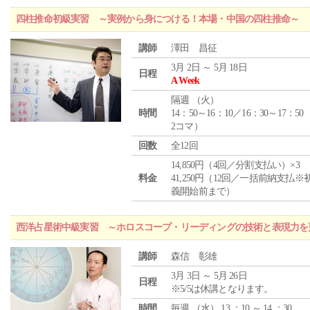
四柱推命初級実習 ～実例から身につける！本場・中国の四柱推命～
講師
澤田 昌征
3月 2日 ～ 5月 18日
日程
A Week
隔週 （
火
）
時間
14：50～16：10／16：30～17：50
2コマ）
回数
全12回
14,850円（4回／分割支払い）×3
料金
41,250円（12回／一括前納支払※
義開始前まで）
西洋占星術中級実習 ～ホロスコープ・リーディングの技術と表現力を
講師
森信 彰雄
3月 3日 ～ 5月 26日
日程
※5/5は休講となります。
時間
毎週 （
水
） 13 ：10 ～ 14 ：30