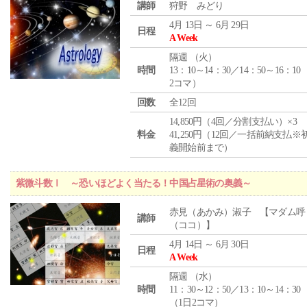
講師
狩野 みどり
4月 13日 ～ 6月 29日
日程
A Week
隔週 （
火
）
時間
13：10～14：30／14：50～16：10
2コマ）
回数
全12回
14,850円（4回／分割支払い）×3
料金
41,250円（12回／一括前納支払※
義開始前まで）
紫微斗数Ⅰ ～恐いほどよく当たる！中国占星術の奥義～
赤見（あかみ）淑子 【マダム呼
講師
（ココ）】
4月 14日 ～ 6月 30日
日程
A Week
隔週 （
水
）
時間
11：30～12：50／13：10～14：30
（1日2コマ）