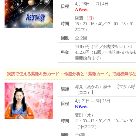
4月 18日 ～ 7月 4日
日程
A Week
隔週 （
日
）
時間
15：20～16：40／17：00～18：20
2コマ）
回数
全12回
14,850円（4回／分割支払い）×3
料金
41,250円（12回／一括前納支払※
義開始前まで）
実践で使える紫微斗数カード ～命盤分析と「紫微カード」で縦横無尽
赤見（あかみ）淑子 【マダム呼
講師
（ココ）】
4月 21日 ～ 6月 23日
日程
B Week
変則（水）
時間
11：30～12：50／13：10～14：30
（1日2コマ）
回数
全6回