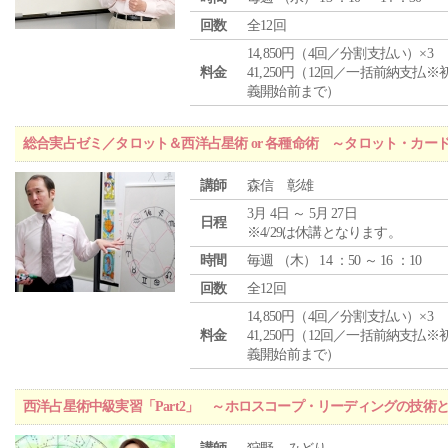
回数
全12回
14,850円（4回／分割支払い）×3
料金
41,250円（12回／一括前納支払※
義開始前まで）
総合実占ゼミ／タロット＆西洋占星術 or 各種命術 ～タロット・カ
講師
森信 彰雄
3月 4日 ～ 5月 27日
日程
※4/29は休講となります。
時間
毎週 （
木
） 14 ：50 ～ 16 ：10
回数
全12回
14,850円（4回／分割支払い）×3
料金
41,250円（12回／一括前納支払※
義開始前まで）
西洋占星術中級実習「Part2」 ～ホロスコープ・リーディングの技術