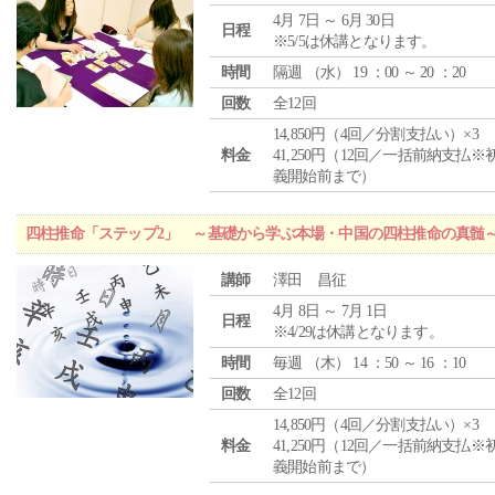
4月 7日 ～ 6月 30日
日程
※5/5は休講となります。
時間
隔週 （
水
） 19 ：00 ～ 20 ：20
回数
全12回
14,850円（4回／分割支払い）×3
料金
41,250円（12回／一括前納支払※
義開始前まで）
四柱推命「ステップ2」 ～基礎から学ぶ本場・中国の四柱推命の真髄
講師
澤田 昌征
4月 8日 ～ 7月 1日
日程
※4/29は休講となります。
時間
毎週 （
木
） 14 ：50 ～ 16 ：10
回数
全12回
14,850円（4回／分割支払い）×3
料金
41,250円（12回／一括前納支払※
義開始前まで）