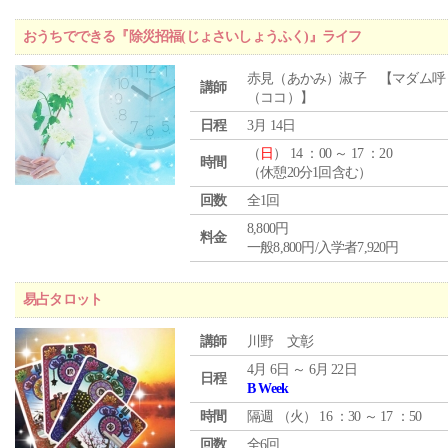
おうちでできる『除災招福(じょさいしょうふく)』ライフ
赤見（あかみ）淑子 【マダム呼
講師
（ココ）】
日程
3月 14日
（
日
） 14 ：00 ～ 17 ：20
時間
（休憩20分1回含む）
回数
全1回
8,800円
料金
一般8,800円/入学者7,920円
易占タロット
講師
川野 文彰
4月 6日 ～ 6月 22日
日程
B Week
時間
隔週 （
火
） 16 ：30 ～ 17 ：50
回数
全6回