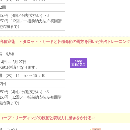
12回
4,850円（4回／分割支払い）×3
1,250円（12回／一括前納支払※初回講
開始前まで）
r 各種命術 ～タロット・カードと各種命術の両方を用いた実占トレーニン
信 彰雄
 4日 ～ 5月 27日
4/29は休講となります。
週 （
木
） 14 ：50 ～ 16 ：10
12回
4,850円（4回／分割支払い）×3
1,250円（12回／一括前納支払※初回講
開始前まで）
ロスコープ・リーディングの技術と表現力に磨きをかける～