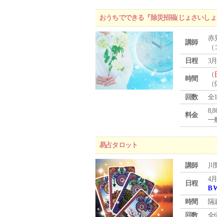
おうちでできる『除災招福(じょさいしょ
赤
講師
（
日程
3月
（
時間
（
回数
全
8,
料金
一般
易占タロット
講師
川
4月
日程
B 
時間
隔
回数
全