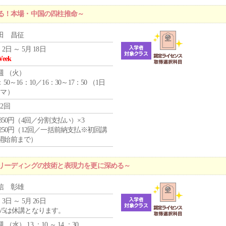
る！本場・中国の四柱推命～
田 昌征
 2日 ～ 5月 18日
Week
週 （
火
）
：50～16：10／16：30～17：50 （1日
コマ）
12回
4,850円（4回／分割支払い）×3
1,250円（12回／一括前納支払※初回講
開始前まで）
リーディングの技術と表現力を更に深める～
信 彰雄
 3日 ～ 5月 26日
5/5は休講となります。
週 （
水
） 13 ：10 ～ 14 ：30