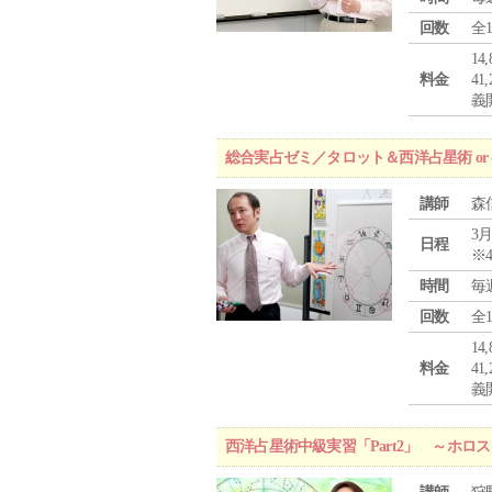
回数
全
1
料金
4
義
総合実占ゼミ／タロット＆西洋占星術 o
講師
森
3月
日程
※
時間
毎
回数
全
1
料金
4
義
西洋占星術中級実習「Part2」 ～ホ