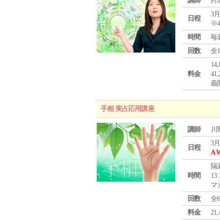
講師
狩
3月
日程
※
時間
毎
回数
全
1
料金
4
義
手相 実占応用講座
講師
川
3月
日程
A 
隔
時間
13
マ
回数
全
料金
2