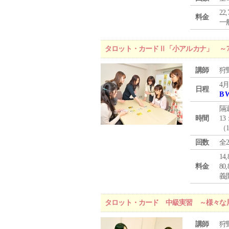
22
料金
一般
タロット・カードⅡ「小アルカナ」 ～
講師
狩
4月
日程
B 
隔
時間
13
（
回数
全
1
料金
8
義
タロット・カード 中級実習 ～様々な
講師
狩