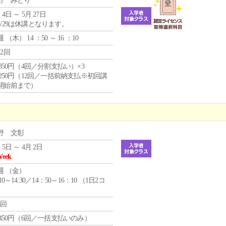
野 みどり
 4日 ～ 5月 27日
4/29は休講となります。
週 （
木
） 14 ：50 ～ 16 ：10
12回
4,850円（4回／分割支払い）×3
1,250円（12回／一括前納支払※初回講
開始前まで）
野 文彰
 5日 ～ 4月 2日
Week
週 （
金
）
:10～14:30／14：50～16：10 （1日2コ
）
6回
1,450円（6回／一括支払いのみ）