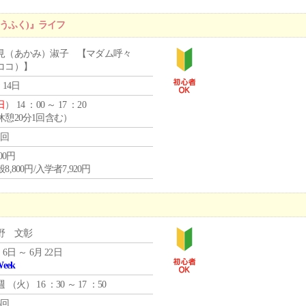
うふく)』ライフ
見（あかみ）淑子 【マダム呼々
ココ）】
 14日
日
） 14 ：00 ～ 17 ：20
休憩20分1回含む）
1回
800円
8,800円/入学者7,920円
野 文彰
 6日 ～ 6月 22日
Week
週 （
火
） 16 ：30 ～ 17 ：50
6回