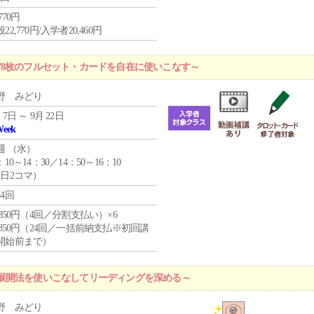
,770円
22,770円/入学者20,460円
78枚のフルセット・カードを自在に使いこなす～
野 みどり
 7日 ～ 9月 22日
Week
週 （
水
）
：10～14：30／14：50～16：10
1日2コマ）
24回
4,850円（4回／分割支払い）×6
0,850円（24回／一括前納支払※初回講
開始前まで）
展開法を使いこなしてリーディングを深める～
野 みどり