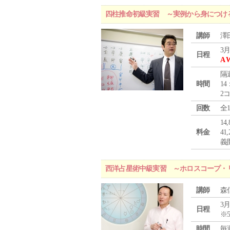
四柱推命初級実習 ～実例から身につけ
講師
澤
3月
日程
A 
隔
時間
14
2
回数
全
1
料金
4
義
西洋占星術中級実習 ～ホロスコープ・
講師
森
3月
日程
※
時間
毎