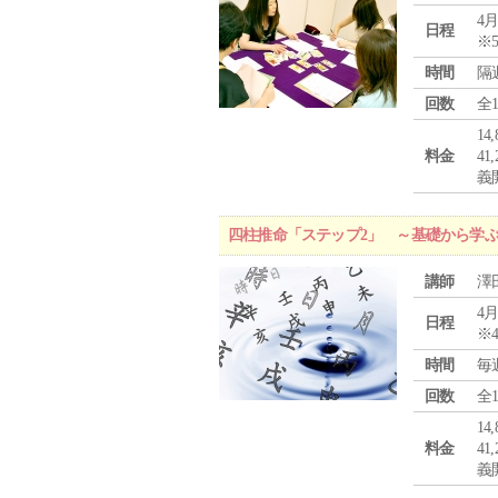
4月
日程
※
時間
隔
回数
全
1
料金
4
義
四柱推命「ステップ2」 ～基礎から学
講師
澤
4月
日程
※
時間
毎
回数
全
1
料金
4
義