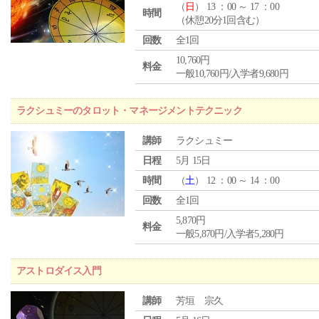
（
日
） 13 ：00 ～ 17 ：00
時間
（休憩20分1回含む）
回数
全1回
10,760円
料金
一般10,760円/入学者9,680円
ラクシュミーのタロット・マネージメントテクニック
講師
ラクシュミー
日程
5月 15日
時間
（
土
） 12 ：00 ～ 14 ：00
回数
全1回
5,870円
料金
一般5,870円/入学者5,280円
アストロダイス入門
講師
芳垣 宗久