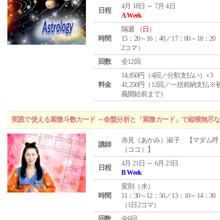
4月 18日 ～ 7月 4日
日程
A Week
隔週 （
日
）
時間
15：20～16：40／17：00～18：20
2コマ）
回数
全12回
14,850円（4回／分割支払い）×3
料金
41,250円（12回／一括前納支払※
義開始前まで）
実践で使える紫微斗数カード ～命盤分析と「紫微カード」で縦横無尽
赤見（あかみ）淑子 【マダム呼
講師
（ココ）】
4月 21日 ～ 6月 23日
日程
B Week
変則（水）
時間
11：30～12：50／13：10～14：30
（1日2コマ）
回数
全6回