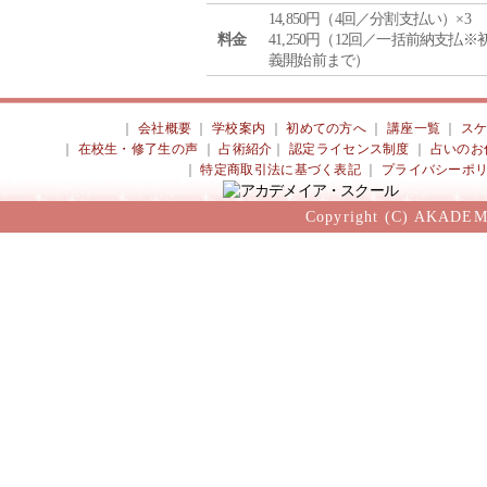
14,850円（4回／分割支払い）×3
料金
41,250円（12回／一括前納支払※
義開始前まで）
｜
会社概要
｜
学校案内
｜
初めての方へ
｜
講座一覧
｜
ス
｜
在校生・修了生の声
｜
占術紹介
｜
認定ライセンス制度
｜
占いのお
｜
特定商取引法に基づく表記
｜
プライバシーポ
Copyright (C) AKADEM