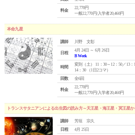
22,770円
料金
一般22,770円/入学者20,460円
本命九星
講師
川野 文彰
4月 24日 ～ 6月 26日
日程
B Week
変則（土） 11：30～12：50／13：
時間
14：30 （1日2コマ）
回数
全6回
22,770円
料金
一般22,770円/入学者20,460円
トランスサタニアンによる出生図の読み方～天王星・海王星・冥王星か
講師
芳垣 宗久
日程
4月 25日