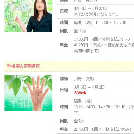
講師
狩野 みどり
3月 4日 ～ 5月 27日
日程
※4/29は休講となります。
時間
毎週 （
木
） 14 ：50 ～ 16 ：10
回数
全12回
14,850円（4回／分割支払い）×3
料金
41,250円（12回／一括前納支払※
義開始前まで）
手相 実占応用講座
講師
川野 文彰
3月 5日 ～ 4月 2日
日程
A Week
隔週 （
金
）
時間
13:10～14:30／14：50～16：10 （
マ）
回数
全6回
料金
21,450円（6回／一括支払いのみ）