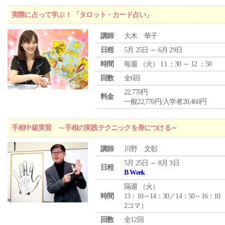
実際に占って学ぶ！ 「タロット・カード占い」
講師
大木 華子
日程
5月 25日 ～ 6月 29日
時間
毎週 （
火
） 11 ：30 ～ 12 ：50
回数
全6回
22,770円
料金
一般22,770円/入学者20,460円
手相中級実習 ～手相の実践テクニックを身につける～
講師
川野 文彰
5月 25日 ～ 8月 3日
日程
B Week
隔週 （
火
）
時間
13：10～14：30／14：50～16：10
2コマ）
回数
全12回