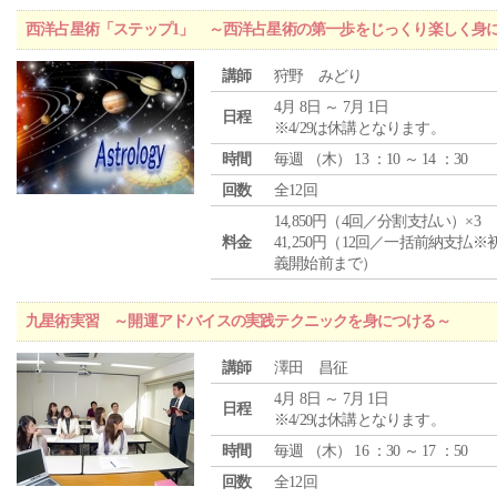
西洋占星術「ステップ1」 ～西洋占星術の第一歩をじっくり楽しく身
講師
狩野 みどり
4月 8日 ～ 7月 1日
日程
※4/29は休講となります。
時間
毎週 （
木
） 13 ：10 ～ 14 ：30
回数
全12回
14,850円（4回／分割支払い）×3
料金
41,250円（12回／一括前納支払※
義開始前まで）
九星術実習 ～開運アドバイスの実践テクニックを身につける～
講師
澤田 昌征
4月 8日 ～ 7月 1日
日程
※4/29は休講となります。
時間
毎週 （
木
） 16 ：30 ～ 17 ：50
回数
全12回