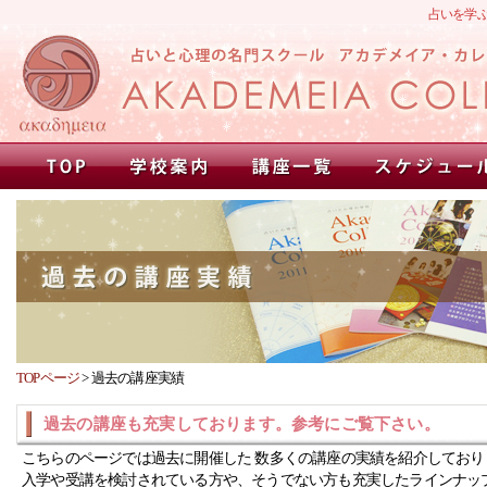
占いを学
TOPページ
>
過去の講座実績
過去の講座も充実しております。参考にご覧下さい。
こちらのページでは過去に開催した 数多くの講座の実績を紹介しており
入学や受講を検討されている方や、そうでない方も充実したラインナッ