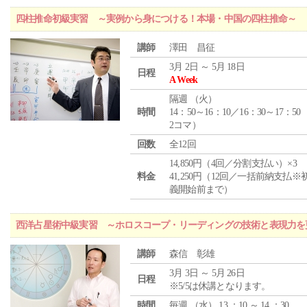
四柱推命初級実習 ～実例から身につける！本場・中国の四柱推命～
講師
澤田 昌征
3月 2日 ～ 5月 18日
日程
A Week
隔週 （
火
）
時間
14：50～16：10／16：30～17：50
2コマ）
回数
全12回
14,850円（4回／分割支払い）×3
料金
41,250円（12回／一括前納支払※
義開始前まで）
西洋占星術中級実習 ～ホロスコープ・リーディングの技術と表現力を
講師
森信 彰雄
3月 3日 ～ 5月 26日
日程
※5/5は休講となります。
時間
毎週 （
水
） 13 ：10 ～ 14 ：30