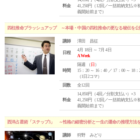
料金
41,250円（12回／一括前納支払※
義開始前まで）
四柱推命ブラッシュアップ ～本場・中国の四柱推命の更なる秘伝を公
講師
澤田 昌征
4月 18日 ～ 7月 4日
日程
A Week
隔週 （
日
）
時間
15：20 ～ 16：40 ／ 17：00 ～ 18：
（1日2コマ）
回数
全12回
14,850円（4回／分割支払い）×3
料金
41,250円（12回／一括前納支払※
義開始前まで）
西洋占星術「ステップ3」 ～性格の細密分析と一生の運命の推理方法
講師
狩野 みどり