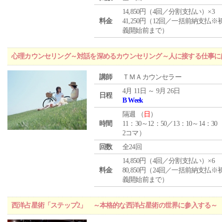
14,850円（4回／分割支払い）×3
料金
41,250円（12回／一括前納支払※
義開始前まで）
心理カウンセリング～対話を深めるカウンセリング～人に接する仕事には
講師
ＴＭＡカウンセラー
4月 11日 ～ 9月 26日
日程
B Week
隔週 （
日
）
時間
11：30～12：50／13：10～14：30
2コマ）
回数
全24回
14,850円（4回／分割支払い）×6
料金
80,850円（24回／一括前納支払※
義開始前まで）
西洋占星術「ステップ2」 ～本格的な西洋占星術の世界に参入する～