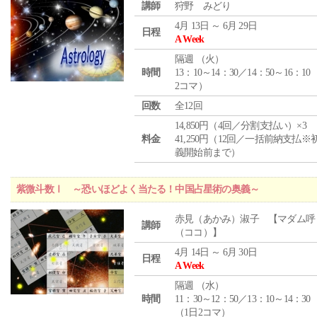
講師
狩野 みどり
4月 13日 ～ 6月 29日
日程
A Week
隔週 （
火
）
時間
13：10～14：30／14：50～16：10
2コマ）
回数
全12回
14,850円（4回／分割支払い）×3
料金
41,250円（12回／一括前納支払※
義開始前まで）
紫微斗数Ⅰ ～恐いほどよく当たる！中国占星術の奥義～
赤見（あかみ）淑子 【マダム呼
講師
（ココ）】
4月 14日 ～ 6月 30日
日程
A Week
隔週 （
水
）
時間
11：30～12：50／13：10～14：30
（1日2コマ）