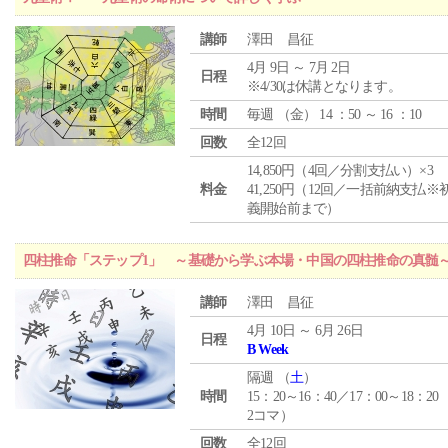
講師
澤田 昌征
4月 9日 ～ 7月 2日
日程
※4/30は休講となります。
時間
毎週 （
金
） 14 ：50 ～ 16 ：10
回数
全12回
14,850円（4回／分割支払い）×3
料金
41,250円（12回／一括前納支払※
義開始前まで）
四柱推命「ステップ1」 ～基礎から学ぶ本場・中国の四柱推命の真髄
講師
澤田 昌征
4月 10日 ～ 6月 26日
日程
B Week
隔週 （
土
）
時間
15：20～16：40／17：00～18：20
2コマ）
回数
全12回