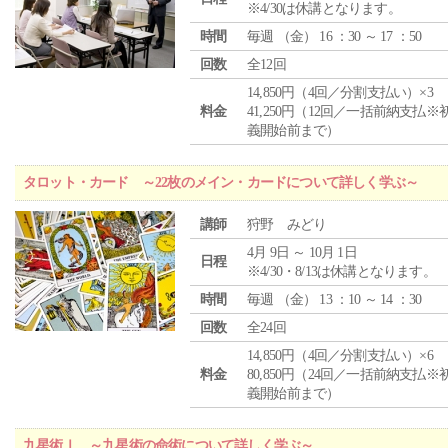
※4/30は休講となります。
時間
毎週 （
金
） 16 ：30 ～ 17 ：50
回数
全12回
14,850円（4回／分割支払い）×3
料金
41,250円（12回／一括前納支払※
義開始前まで）
タロット・カード ～22枚のメイン・カードについて詳しく学ぶ～
講師
狩野 みどり
4月 9日 ～ 10月 1日
日程
※4/30・8/13は休講となります。
時間
毎週 （
金
） 13 ：10 ～ 14 ：30
回数
全24回
14,850円（4回／分割支払い）×6
料金
80,850円（24回／一括前納支払※
義開始前まで）
九星術Ⅰ ～九星術の命術について詳しく学ぶ～