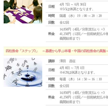
4月 7日 ～ 6月 30日
日程
※5/5は休講となります。
時間
隔週 （
水
） 19 ：00 ～ 20 ：20
回数
全12回
14,850円（4回／分割支払い）×3
料金
41,250円（12回／一括前納支払※
義開始前まで）
四柱推命「ステップ2」 ～基礎から学ぶ本場・中国の四柱推命の真髄
講師
澤田 昌征
4月 8日 ～ 7月 1日
日程
※4/29は休講となります。
時間
毎週 （
木
） 14 ：50 ～ 16 ：10
回数
全12回
14,850円（4回／分割支払い）×3
料金
41,250円（12回／一括前納支払※
義開始前まで）