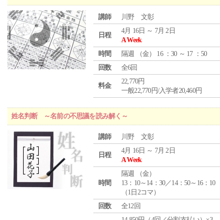
講師
川野 文彰
4月 16日 ～ 7月 2日
日程
A Week
時間
隔週 （
金
） 16 ：30 ～ 17 ：50
回数
全6回
22,770円
料金
一般22,770円/入学者20,460円
姓名判断 ～名前の不思議を読み解く～
講師
川野 文彰
4月 16日 ～ 7月 2日
日程
A Week
隔週 （
金
）
時間
13：10～14：30／14：50～16：10
（1日2コマ）
回数
全12回
14,850円（4回／分割支払い）×3