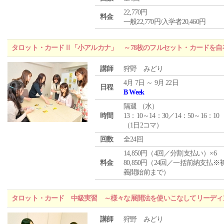
22,770円
料金
一般22,770円/入学者20,460円
タロット・カードⅡ「小アルカナ」 ～78枚のフルセット・カードを自
講師
狩野 みどり
4月 7日 ～ 9月 22日
日程
B Week
隔週 （
水
）
時間
13：10～14：30／14：50～16：10
（1日2コマ）
回数
全24回
14,850円（4回／分割支払い）×6
料金
80,850円（24回／一括前納支払※
義開始前まで）
タロット・カード 中級実習 ～様々な展開法を使いこなしてリーディ
講師
狩野 みどり