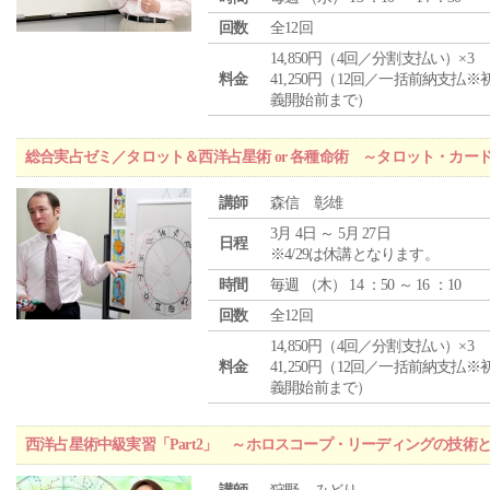
回数
全12回
14,850円（4回／分割支払い）×3
料金
41,250円（12回／一括前納支払※
義開始前まで）
総合実占ゼミ／タロット＆西洋占星術 or 各種命術 ～タロット・カ
講師
森信 彰雄
3月 4日 ～ 5月 27日
日程
※4/29は休講となります。
時間
毎週 （
木
） 14 ：50 ～ 16 ：10
回数
全12回
14,850円（4回／分割支払い）×3
料金
41,250円（12回／一括前納支払※
義開始前まで）
西洋占星術中級実習「Part2」 ～ホロスコープ・リーディングの技術