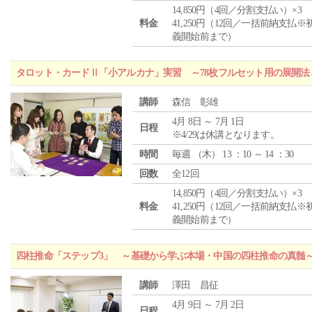
14,850円（4回／分割支払い）×3
料金
41,250円（12回／一括前納支払※
義開始前まで）
タロット・カードⅡ「小アルカナ」実習 ～78枚フルセット用の展開
講師
森信 彰雄
4月 8日 ～ 7月 1日
日程
※4/29は休講となります。
時間
毎週 （
木
） 13 ：10 ～ 14 ：30
回数
全12回
14,850円（4回／分割支払い）×3
料金
41,250円（12回／一括前納支払※
義開始前まで）
四柱推命「ステップ3」 ～基礎から学ぶ本場・中国の四柱推命の真髄
講師
澤田 昌征
4月 9日 ～ 7月 2日
日程