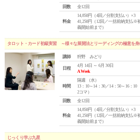
回数
全12回
14,850円（4回／分割支払い）×3
料金
41,250円（12回／一括前納支払※
義開始前まで）
タロット・カード初級実習 ～様々な展開法とリーディングの極意を身
講師
狩野 みどり
4月 14日 ～ 6月 30日
日程
A Week
隔週 （
水
）
時間
13：10～14：30／14：50～16：10
2コマ）
回数
全12回
14,850円（4回／分割支払い）×3
料金
41,250円（12回／一括前納支払※
義開始前まで）
じっくり学ぶ九星