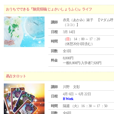
おうちでできる『除災招福(じょさいしょうふく)』ライフ
赤見（あかみ）淑子 【マダム呼
講師
（ココ）】
日程
3月 14日
（
日
） 14 ：00 ～ 17 ：20
時間
（休憩20分1回含む）
回数
全1回
8,800円
料金
一般8,800円/入学者7,920円
易占タロット
講師
川野 文彰
4月 6日 ～ 6月 22日
日程
B Week
時間
隔週 （
火
） 16 ：30 ～ 17 ：50
回数
全6回