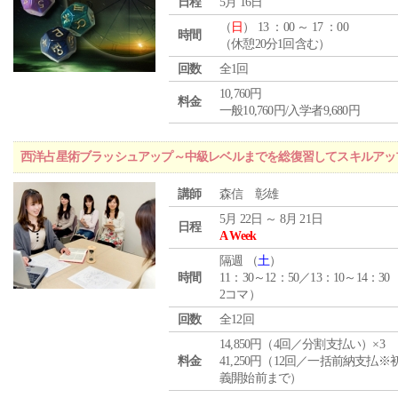
日程
5月 16日
（
日
） 13 ：00 ～ 17 ：00
時間
（休憩20分1回含む）
回数
全1回
10,760円
料金
一般10,760円/入学者9,680円
西洋占星術ブラッシュアップ～中級レベルまでを総復習してスキルアッ
講師
森信 彰雄
5月 22日 ～ 8月 21日
日程
A Week
隔週 （
土
）
時間
11：30～12：50／13：10～14：30
2コマ）
回数
全12回
14,850円（4回／分割支払い）×3
料金
41,250円（12回／一括前納支払※
義開始前まで）