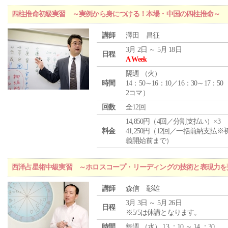
四柱推命初級実習 ～実例から身につける！本場・中国の四柱推命～
講師
澤田 昌征
3月 2日 ～ 5月 18日
日程
A Week
隔週 （
火
）
時間
14：50～16：10／16：30～17：50
2コマ）
回数
全12回
14,850円（4回／分割支払い）×3
料金
41,250円（12回／一括前納支払※
義開始前まで）
西洋占星術中級実習 ～ホロスコープ・リーディングの技術と表現力を
講師
森信 彰雄
3月 3日 ～ 5月 26日
日程
※5/5は休講となります。
時間
毎週 （
水
） 13 ：10 ～ 14 ：30