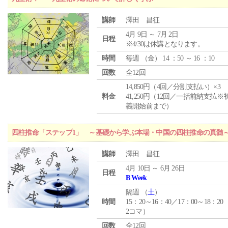
講師
澤田 昌征
4月 9日 ～ 7月 2日
日程
※4/30は休講となります。
時間
毎週 （
金
） 14 ：50 ～ 16 ：10
回数
全12回
14,850円（4回／分割支払い）×3
料金
41,250円（12回／一括前納支払※
義開始前まで）
四柱推命「ステップ1」 ～基礎から学ぶ本場・中国の四柱推命の真髄
講師
澤田 昌征
4月 10日 ～ 6月 26日
日程
B Week
隔週 （
土
）
時間
15：20～16：40／17：00～18：20
2コマ）
回数
全12回