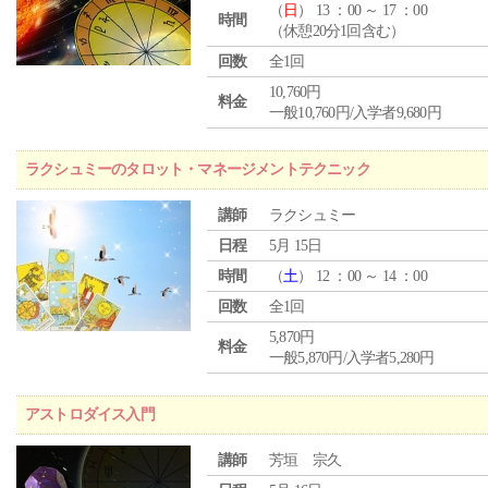
（
日
） 13 ：00 ～ 17 ：00
時間
（休憩20分1回含む）
回数
全1回
10,760円
料金
一般10,760円/入学者9,680円
ラクシュミーのタロット・マネージメントテクニック
講師
ラクシュミー
日程
5月 15日
時間
（
土
） 12 ：00 ～ 14 ：00
回数
全1回
5,870円
料金
一般5,870円/入学者5,280円
アストロダイス入門
講師
芳垣 宗久