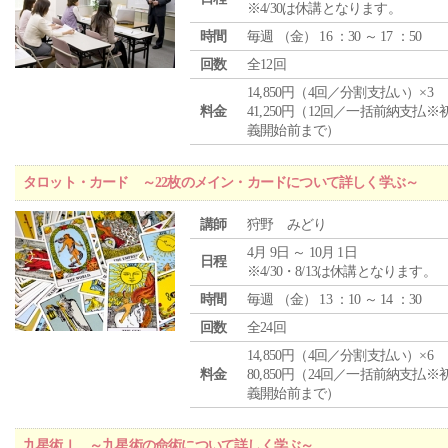
※4/30は休講となります。
時間
毎週 （
金
） 16 ：30 ～ 17 ：50
回数
全12回
14,850円（4回／分割支払い）×3
料金
41,250円（12回／一括前納支払※
義開始前まで）
タロット・カード ～22枚のメイン・カードについて詳しく学ぶ～
講師
狩野 みどり
4月 9日 ～ 10月 1日
日程
※4/30・8/13は休講となります。
時間
毎週 （
金
） 13 ：10 ～ 14 ：30
回数
全24回
14,850円（4回／分割支払い）×6
料金
80,850円（24回／一括前納支払※
義開始前まで）
九星術Ⅰ ～九星術の命術について詳しく学ぶ～