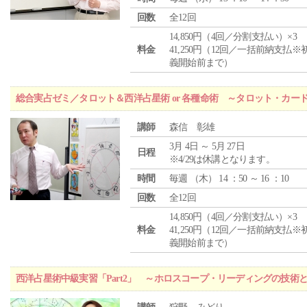
回数
全12回
14,850円（4回／分割支払い）×3
料金
41,250円（12回／一括前納支払※
義開始前まで）
総合実占ゼミ／タロット＆西洋占星術 or 各種命術 ～タロット・カ
講師
森信 彰雄
3月 4日 ～ 5月 27日
日程
※4/29は休講となります。
時間
毎週 （
木
） 14 ：50 ～ 16 ：10
回数
全12回
14,850円（4回／分割支払い）×3
料金
41,250円（12回／一括前納支払※
義開始前まで）
西洋占星術中級実習「Part2」 ～ホロスコープ・リーディングの技術