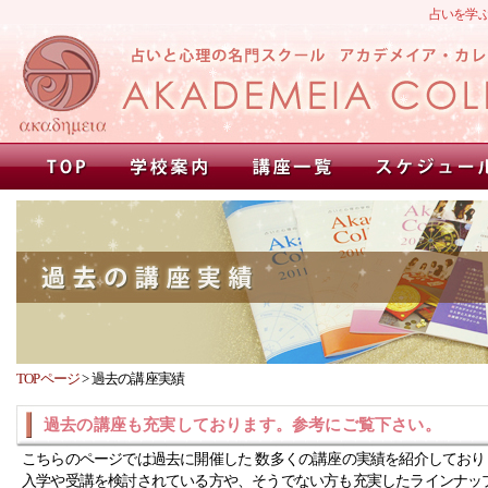
占いを学
TOPページ
>
過去の講座実績
過去の講座も充実しております。参考にご覧下さい。
こちらのページでは過去に開催した 数多くの講座の実績を紹介しており
入学や受講を検討されている方や、そうでない方も充実したラインナッ