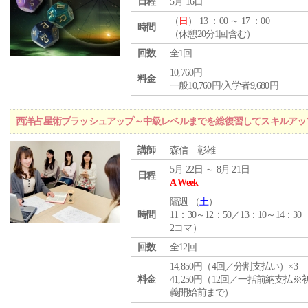
日程
5月 16日
（
日
） 13 ：00 ～ 17 ：00
時間
（休憩20分1回含む）
回数
全1回
10,760円
料金
一般10,760円/入学者9,680円
西洋占星術ブラッシュアップ～中級レベルまでを総復習してスキルアッ
講師
森信 彰雄
5月 22日 ～ 8月 21日
日程
A Week
隔週 （
土
）
時間
11：30～12：50／13：10～14：30
2コマ）
回数
全12回
14,850円（4回／分割支払い）×3
料金
41,250円（12回／一括前納支払※
義開始前まで）