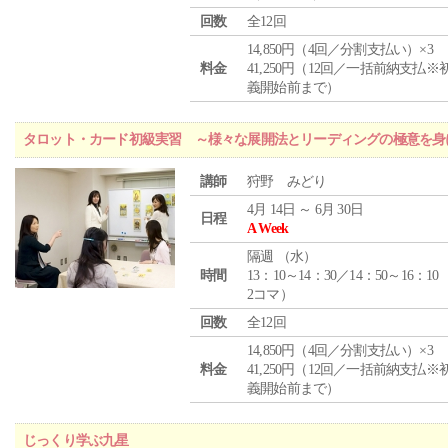
回数
全12回
14,850円（4回／分割支払い）×3
料金
41,250円（12回／一括前納支払※
義開始前まで）
タロット・カード初級実習 ～様々な展開法とリーディングの極意を身
講師
狩野 みどり
4月 14日 ～ 6月 30日
日程
A Week
隔週 （
水
）
時間
13：10～14：30／14：50～16：10
2コマ）
回数
全12回
14,850円（4回／分割支払い）×3
料金
41,250円（12回／一括前納支払※
義開始前まで）
じっくり学ぶ九星