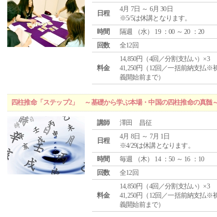
4月 7日 ～ 6月 30日
日程
※5/5は休講となります。
時間
隔週 （
水
） 19 ：00 ～ 20 ：20
回数
全12回
14,850円（4回／分割支払い）×3
料金
41,250円（12回／一括前納支払※
義開始前まで）
四柱推命「ステップ2」 ～基礎から学ぶ本場・中国の四柱推命の真髄
講師
澤田 昌征
4月 8日 ～ 7月 1日
日程
※4/29は休講となります。
時間
毎週 （
木
） 14 ：50 ～ 16 ：10
回数
全12回
14,850円（4回／分割支払い）×3
料金
41,250円（12回／一括前納支払※
義開始前まで）