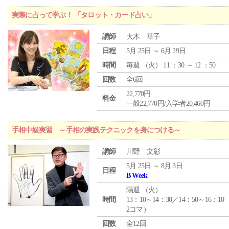
実際に占って学ぶ！ 「タロット・カード占い」
講師
大木 華子
日程
5月 25日 ～ 6月 29日
時間
毎週 （
火
） 11 ：30 ～ 12 ：50
回数
全6回
22,770円
料金
一般22,770円/入学者20,460円
手相中級実習 ～手相の実践テクニックを身につける～
講師
川野 文彰
5月 25日 ～ 8月 3日
日程
B Week
隔週 （
火
）
時間
13：10～14：30／14：50～16：10
2コマ）
回数
全12回