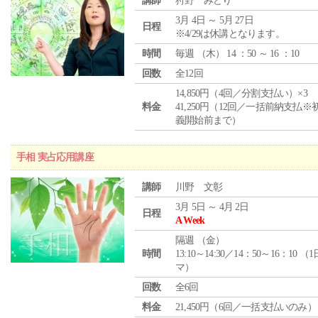
講師
狩野 みどり
3月 4日 ～ 5月 27日
日程
※4/29は休講となります。
時間
毎週 （
木
） 14 ：50 ～ 16 ：10
回数
全12回
14,850円（4回／分割支払い）×3
料金
41,250円（12回／一括前納支払※
義開始前まで）
手相 実占応用講座
講師
川野 文彰
3月 5日 ～ 4月 2日
日程
A Week
隔週 （
金
）
時間
13:10～14:30／14：50～16：10 （
マ）
回数
全6回
料金
21,450円（6回／一括支払いのみ）