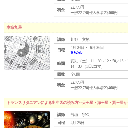
22,770円
料金
一般22,770円/入学者20,460円
本命九星
講師
川野 文彰
4月 24日 ～ 6月 26日
日程
B Week
変則（土） 11：30～12：50／13：
時間
14：30 （1日2コマ）
回数
全6回
22,770円
料金
一般22,770円/入学者20,460円
トランスサタニアンによる出生図の読み方～天王星・海王星・冥王星か
講師
芳垣 宗久
日程
4月 25日