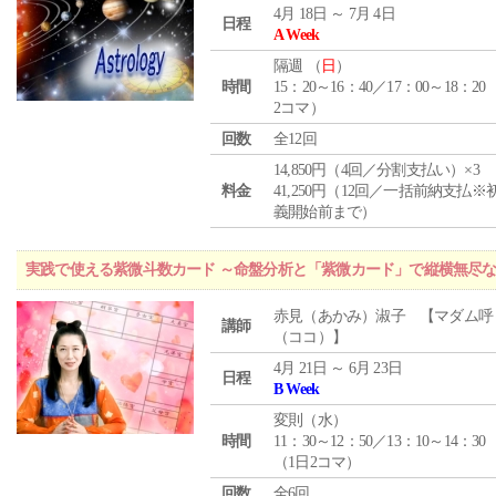
4月 18日 ～ 7月 4日
日程
A Week
隔週 （
日
）
時間
15：20～16：40／17：00～18：20
2コマ）
回数
全12回
14,850円（4回／分割支払い）×3
料金
41,250円（12回／一括前納支払※
義開始前まで）
実践で使える紫微斗数カード ～命盤分析と「紫微カード」で縦横無尽
赤見（あかみ）淑子 【マダム呼
講師
（ココ）】
4月 21日 ～ 6月 23日
日程
B Week
変則（水）
時間
11：30～12：50／13：10～14：30
（1日2コマ）
回数
全6回