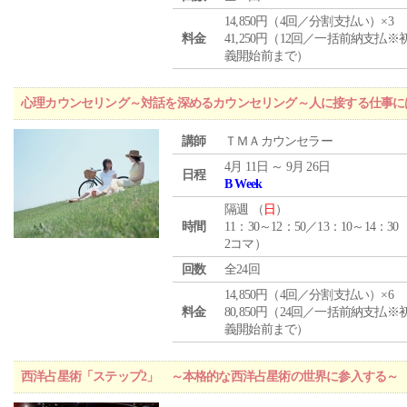
14,850円（4回／分割支払い）×3
料金
41,250円（12回／一括前納支払※
義開始前まで）
心理カウンセリング～対話を深めるカウンセリング～人に接する仕事には
講師
ＴＭＡカウンセラー
4月 11日 ～ 9月 26日
日程
B Week
隔週 （
日
）
時間
11：30～12：50／13：10～14：30
2コマ）
回数
全24回
14,850円（4回／分割支払い）×6
料金
80,850円（24回／一括前納支払※
義開始前まで）
西洋占星術「ステップ2」 ～本格的な西洋占星術の世界に参入する～