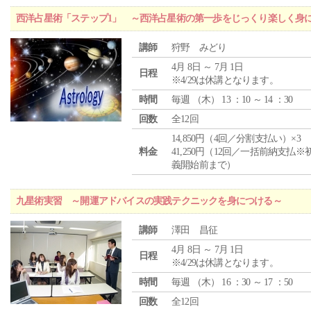
西洋占星術「ステップ1」 ～西洋占星術の第一歩をじっくり楽しく身
講師
狩野 みどり
4月 8日 ～ 7月 1日
日程
※4/29は休講となります。
時間
毎週 （
木
） 13 ：10 ～ 14 ：30
回数
全12回
14,850円（4回／分割支払い）×3
料金
41,250円（12回／一括前納支払※
義開始前まで）
九星術実習 ～開運アドバイスの実践テクニックを身につける～
講師
澤田 昌征
4月 8日 ～ 7月 1日
日程
※4/29は休講となります。
時間
毎週 （
木
） 16 ：30 ～ 17 ：50
回数
全12回