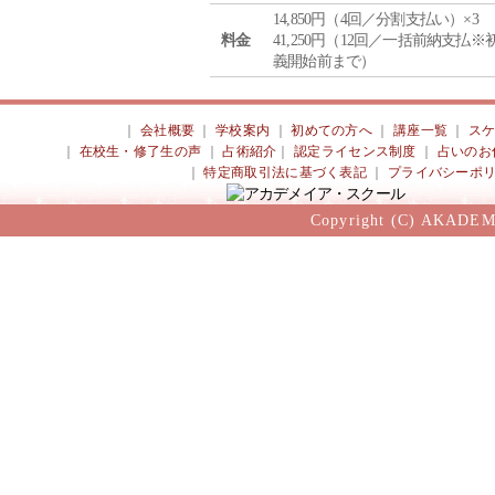
14,850円（4回／分割支払い）×3
料金
41,250円（12回／一括前納支払※
義開始前まで）
｜
会社概要
｜
学校案内
｜
初めての方へ
｜
講座一覧
｜
ス
｜
在校生・修了生の声
｜
占術紹介
｜
認定ライセンス制度
｜
占いのお
｜
特定商取引法に基づく表記
｜
プライバシーポ
Copyright (C) AKADEM