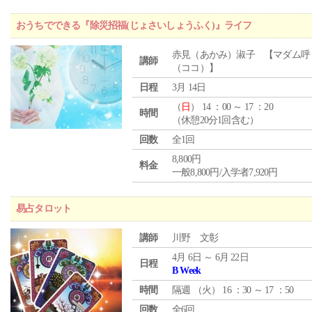
おうちでできる『除災招福(じょさいしょうふく)』ライフ
赤見（あかみ）淑子 【マダム呼
講師
（ココ）】
日程
3月 14日
（
日
） 14 ：00 ～ 17 ：20
時間
（休憩20分1回含む）
回数
全1回
8,800円
料金
一般8,800円/入学者7,920円
易占タロット
講師
川野 文彰
4月 6日 ～ 6月 22日
日程
B Week
時間
隔週 （
火
） 16 ：30 ～ 17 ：50
回数
全6回