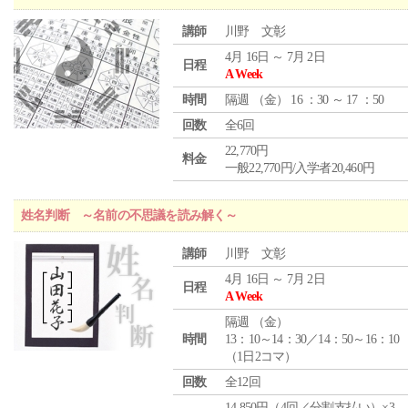
講師
川野 文彰
4月 16日 ～ 7月 2日
日程
A Week
時間
隔週 （
金
） 16 ：30 ～ 17 ：50
回数
全6回
22,770円
料金
一般22,770円/入学者20,460円
姓名判断 ～名前の不思議を読み解く～
講師
川野 文彰
4月 16日 ～ 7月 2日
日程
A Week
隔週 （
金
）
時間
13：10～14：30／14：50～16：10
（1日2コマ）
回数
全12回
14,850円（4回／分割支払い）×3