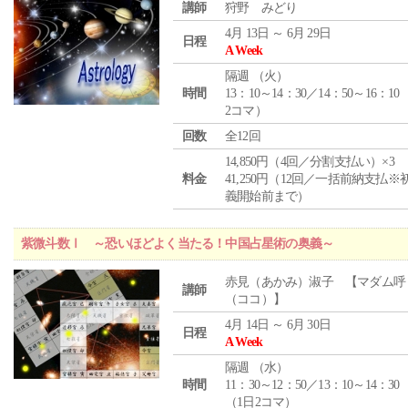
講師
狩野 みどり
4月 13日 ～ 6月 29日
日程
A Week
隔週 （
火
）
時間
13：10～14：30／14：50～16：10
2コマ）
回数
全12回
14,850円（4回／分割支払い）×3
料金
41,250円（12回／一括前納支払※
義開始前まで）
紫微斗数Ⅰ ～恐いほどよく当たる！中国占星術の奥義～
赤見（あかみ）淑子 【マダム呼
講師
（ココ）】
4月 14日 ～ 6月 30日
日程
A Week
隔週 （
水
）
時間
11：30～12：50／13：10～14：30
（1日2コマ）