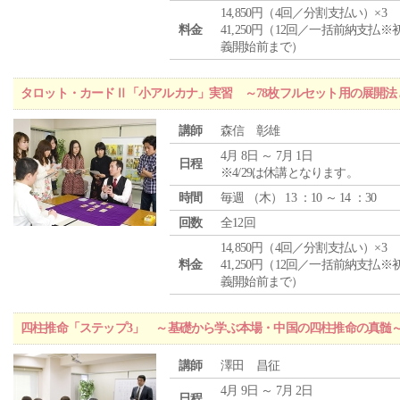
14,850円（4回／分割支払い）×3
料金
41,250円（12回／一括前納支払※
義開始前まで）
タロット・カードⅡ「小アルカナ」実習 ～78枚フルセット用の展開
講師
森信 彰雄
4月 8日 ～ 7月 1日
日程
※4/29は休講となります。
時間
毎週 （
木
） 13 ：10 ～ 14 ：30
回数
全12回
14,850円（4回／分割支払い）×3
料金
41,250円（12回／一括前納支払※
義開始前まで）
四柱推命「ステップ3」 ～基礎から学ぶ本場・中国の四柱推命の真髄
講師
澤田 昌征
4月 9日 ～ 7月 2日
日程