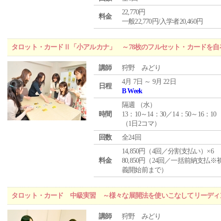
22,770円
料金
一般22,770円/入学者20,460円
タロット・カードⅡ「小アルカナ」 ～78枚のフルセット・カードを自
講師
狩野 みどり
4月 7日 ～ 9月 22日
日程
B Week
隔週 （
水
）
時間
13：10～14：30／14：50～16：10
（1日2コマ）
回数
全24回
14,850円（4回／分割支払い）×6
料金
80,850円（24回／一括前納支払※
義開始前まで）
タロット・カード 中級実習 ～様々な展開法を使いこなしてリーディ
講師
狩野 みどり