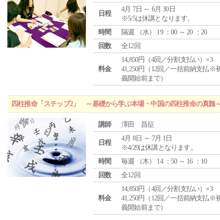
4月 7日 ～ 6月 30日
日程
※5/5は休講となります。
時間
隔週 （
水
） 19 ：00 ～ 20 ：20
回数
全12回
14,850円（4回／分割支払い）×3
料金
41,250円（12回／一括前納支払※
義開始前まで）
四柱推命「ステップ2」 ～基礎から学ぶ本場・中国の四柱推命の真髄
講師
澤田 昌征
4月 8日 ～ 7月 1日
日程
※4/29は休講となります。
時間
毎週 （
木
） 14 ：50 ～ 16 ：10
回数
全12回
14,850円（4回／分割支払い）×3
料金
41,250円（12回／一括前納支払※
義開始前まで）