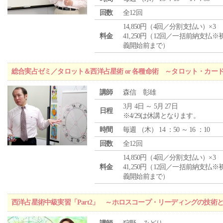
回数
全12回
14,850円（4回／分割支払い）×3
料金
41,250円（12回／一括前納支払※
義開始前まで）
総合実占ゼミ／タロット＆西洋占星術 or 各種命術 ～タロット・カ
講師
森信 彰雄
3月 4日 ～ 5月 27日
日程
※4/29は休講となります。
時間
毎週 （
木
） 14 ：50 ～ 16 ：10
回数
全12回
14,850円（4回／分割支払い）×3
料金
41,250円（12回／一括前納支払※
義開始前まで）
西洋占星術中級実習「Part2」 ～ホロスコープ・リーディングの技術