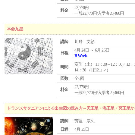
22,770円
料金
一般22,770円/入学者20,460円
本命九星
講師
川野 文彰
4月 24日 ～ 6月 26日
日程
B Week
変則（土） 11：30～12：50／13：
時間
14：30 （1日2コマ）
回数
全6回
22,770円
料金
一般22,770円/入学者20,460円
トランスサタニアンによる出生図の読み方～天王星・海王星・冥王星か
講師
芳垣 宗久
日程
4月 25日