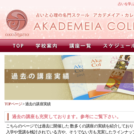
占いを学
TOPページ
>
過去の講座実績
過去の講座も充実しております。参考にご覧下さい。
こちらのページでは過去に開催した 数多くの講座の実績を紹介しており
入学や受講を検討されている方や、そうでない方も充実したラインナッ