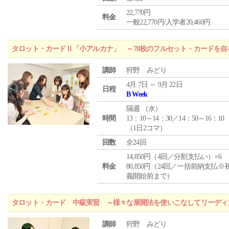
22,770円
料金
一般22,770円/入学者20,460円
タロット・カードⅡ「小アルカナ」 ～78枚のフルセット・カードを自
講師
狩野 みどり
4月 7日 ～ 9月 22日
日程
B Week
隔週 （
水
）
時間
13：10～14：30／14：50～16：10
（1日2コマ）
回数
全24回
14,850円（4回／分割支払い）×6
料金
80,850円（24回／一括前納支払※
義開始前まで）
タロット・カード 中級実習 ～様々な展開法を使いこなしてリーディ
講師
狩野 みどり