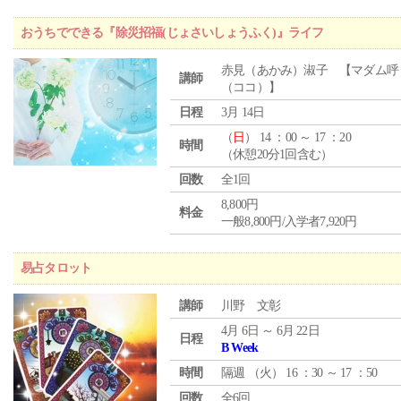
おうちでできる『除災招福(じょさいしょうふく)』ライフ
赤見（あかみ）淑子 【マダム呼
講師
（ココ）】
日程
3月 14日
（
日
） 14 ：00 ～ 17 ：20
時間
（休憩20分1回含む）
回数
全1回
8,800円
料金
一般8,800円/入学者7,920円
易占タロット
講師
川野 文彰
4月 6日 ～ 6月 22日
日程
B Week
時間
隔週 （
火
） 16 ：30 ～ 17 ：50
回数
全6回