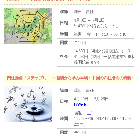
講師
澤田 昌征
4月 9日 ～ 7月 2日
日程
※4/30は休講となります。
時間
毎週 （
金
） 14 ：50 ～ 16 ：10
回数
全12回
14,850円（4回／分割支払い）×3
料金
41,250円（12回／一括前納支払※
義開始前まで）
四柱推命「ステップ1」 ～基礎から学ぶ本場・中国の四柱推命の真髄
講師
澤田 昌征
4月 10日 ～ 6月 26日
日程
B Week
隔週 （
土
）
時間
15：20～16：40／17：00～18：20
2コマ）
回数
全12回