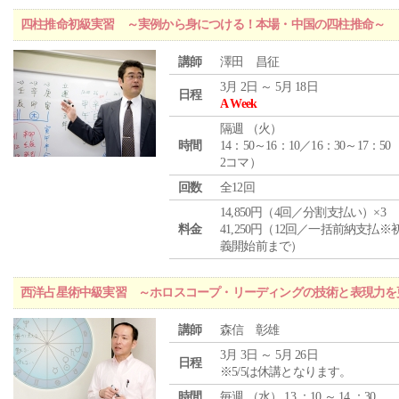
四柱推命初級実習 ～実例から身につける！本場・中国の四柱推命～
講師
澤田 昌征
3月 2日 ～ 5月 18日
日程
A Week
隔週 （
火
）
時間
14：50～16：10／16：30～17：50
2コマ）
回数
全12回
14,850円（4回／分割支払い）×3
料金
41,250円（12回／一括前納支払※
義開始前まで）
西洋占星術中級実習 ～ホロスコープ・リーディングの技術と表現力を
講師
森信 彰雄
3月 3日 ～ 5月 26日
日程
※5/5は休講となります。
時間
毎週 （
水
） 13 ：10 ～ 14 ：30