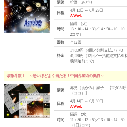
講師
狩野 みどり
4月 13日 ～ 6月 29日
日程
A Week
隔週 （
火
）
時間
13：10～14：30／14：50～16：10
2コマ）
回数
全12回
14,850円（4回／分割支払い）×3
料金
41,250円（12回／一括前納支払※
義開始前まで）
紫微斗数Ⅰ ～恐いほどよく当たる！中国占星術の奥義～
赤見（あかみ）淑子 【マダム呼
講師
（ココ）】
4月 14日 ～ 6月 30日
日程
A Week
隔週 （
水
）
時間
11：30～12：50／13：10～14：30
（1日2コマ）