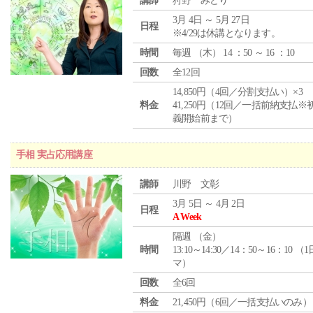
講師
狩野 みどり
3月 4日 ～ 5月 27日
日程
※4/29は休講となります。
時間
毎週 （
木
） 14 ：50 ～ 16 ：10
回数
全12回
14,850円（4回／分割支払い）×3
料金
41,250円（12回／一括前納支払※
義開始前まで）
手相 実占応用講座
講師
川野 文彰
3月 5日 ～ 4月 2日
日程
A Week
隔週 （
金
）
時間
13:10～14:30／14：50～16：10 （
マ）
回数
全6回
料金
21,450円（6回／一括支払いのみ）