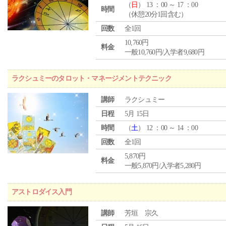
（
日
） 13 ：00 ～ 17 ：00
時間
（休憩20分1回含む）
回数
全1回
10,760円
料金
一般10,760円/入学者9,680円
ラクシュミーのタロット・マネージメントテクニック
講師
ラクシュミー
日程
5月 15日
時間
（
土
） 12 ：00 ～ 14 ：00
回数
全1回
5,870円
料金
一般5,870円/入学者5,280円
アストロダイス入門
講師
芳垣 宗久