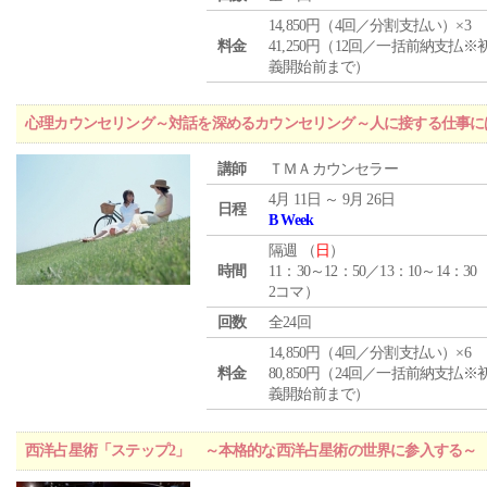
14,850円（4回／分割支払い）×3
料金
41,250円（12回／一括前納支払※
義開始前まで）
心理カウンセリング～対話を深めるカウンセリング～人に接する仕事には
講師
ＴＭＡカウンセラー
4月 11日 ～ 9月 26日
日程
B Week
隔週 （
日
）
時間
11：30～12：50／13：10～14：30
2コマ）
回数
全24回
14,850円（4回／分割支払い）×6
料金
80,850円（24回／一括前納支払※
義開始前まで）
西洋占星術「ステップ2」 ～本格的な西洋占星術の世界に参入する～