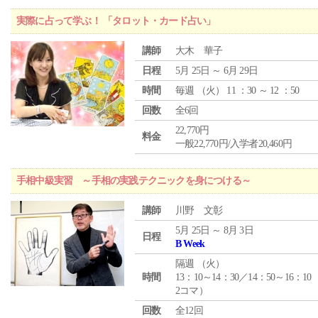
実際に占って学ぶ！ 「タロット・カード占い」
講師
大木 華子
日程
5月 25日 ～ 6月 29日
時間
毎週 （
火
） 11 ：30 ～ 12 ：50
回数
全6回
22,770円
料金
一般22,770円/入学者20,460円
手相中級実習 ～手相の実践テクニックを身につける～
講師
川野 文彰
5月 25日 ～ 8月 3日
日程
B Week
隔週 （
火
）
時間
13：10～14：30／14：50～16：10
2コマ）
回数
全12回