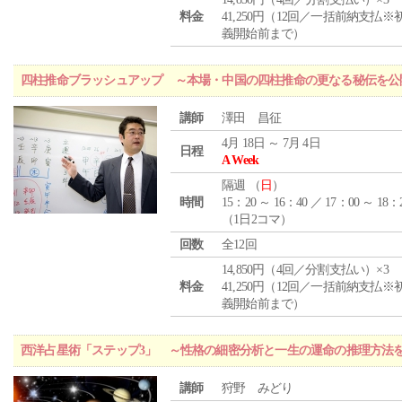
料金
41,250円（12回／一括前納支払※
義開始前まで）
四柱推命ブラッシュアップ ～本場・中国の四柱推命の更なる秘伝を公
講師
澤田 昌征
4月 18日 ～ 7月 4日
日程
A Week
隔週 （
日
）
時間
15：20 ～ 16：40 ／ 17：00 ～ 18：
（1日2コマ）
回数
全12回
14,850円（4回／分割支払い）×3
料金
41,250円（12回／一括前納支払※
義開始前まで）
西洋占星術「ステップ3」 ～性格の細密分析と一生の運命の推理方法
講師
狩野 みどり