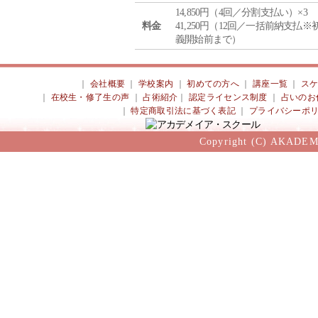
14,850円（4回／分割支払い）×3
料金
41,250円（12回／一括前納支払※
義開始前まで）
｜
会社概要
｜
学校案内
｜
初めての方へ
｜
講座一覧
｜
ス
｜
在校生・修了生の声
｜
占術紹介
｜
認定ライセンス制度
｜
占いのお
｜
特定商取引法に基づく表記
｜
プライバシーポ
Copyright (C) AKADEM