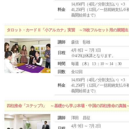
14,850円（4回／分割支払い）×3
料金
41,250円（12回／一括前納支払※
義開始前まで）
タロット・カードⅡ「小アルカナ」実習 ～78枚フルセット用の展開
講師
森信 彰雄
4月 8日 ～ 7月 1日
日程
※4/29は休講となります。
時間
毎週 （
木
） 13 ：10 ～ 14 ：30
回数
全12回
14,850円（4回／分割支払い）×3
料金
41,250円（12回／一括前納支払※
義開始前まで）
四柱推命「ステップ3」 ～基礎から学ぶ本場・中国の四柱推命の真髄
講師
澤田 昌征
4月 9日 ～ 7月 2日
日程