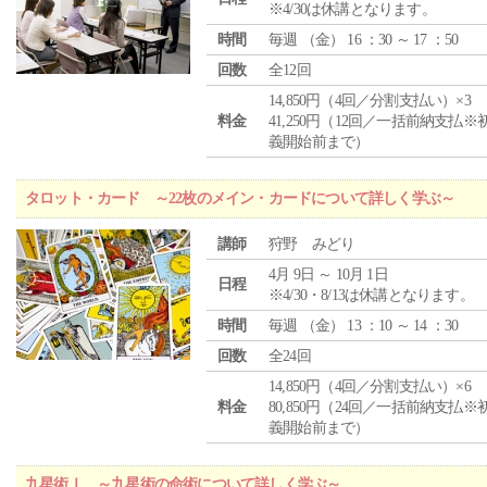
※4/30は休講となります。
時間
毎週 （
金
） 16 ：30 ～ 17 ：50
回数
全12回
14,850円（4回／分割支払い）×3
料金
41,250円（12回／一括前納支払※
義開始前まで）
タロット・カード ～22枚のメイン・カードについて詳しく学ぶ～
講師
狩野 みどり
4月 9日 ～ 10月 1日
日程
※4/30・8/13は休講となります。
時間
毎週 （
金
） 13 ：10 ～ 14 ：30
回数
全24回
14,850円（4回／分割支払い）×6
料金
80,850円（24回／一括前納支払※
義開始前まで）
九星術Ⅰ ～九星術の命術について詳しく学ぶ～