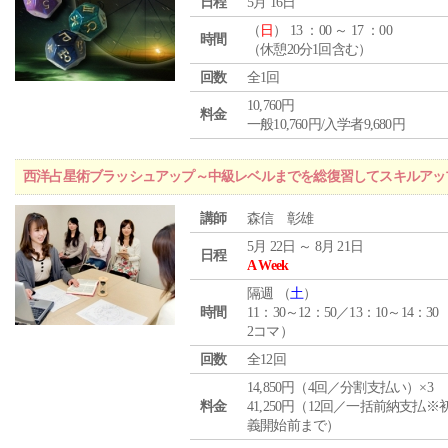
日程
5月 16日
（
日
） 13 ：00 ～ 17 ：00
時間
（休憩20分1回含む）
回数
全1回
10,760円
料金
一般10,760円/入学者9,680円
西洋占星術ブラッシュアップ～中級レベルまでを総復習してスキルアッ
講師
森信 彰雄
5月 22日 ～ 8月 21日
日程
A Week
隔週 （
土
）
時間
11：30～12：50／13：10～14：30
2コマ）
回数
全12回
14,850円（4回／分割支払い）×3
料金
41,250円（12回／一括前納支払※
義開始前まで）