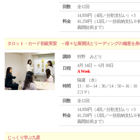
回数
全12回
14,850円（4回／分割支払い）×3
料金
41,250円（12回／一括前納支払※
義開始前まで）
タロット・カード初級実習 ～様々な展開法とリーディングの極意を身
講師
狩野 みどり
4月 14日 ～ 6月 30日
日程
A Week
隔週 （
水
）
時間
13：10～14：30／14：50～16：10
2コマ）
回数
全12回
14,850円（4回／分割支払い）×3
料金
41,250円（12回／一括前納支払※
義開始前まで）
じっくり学ぶ九星