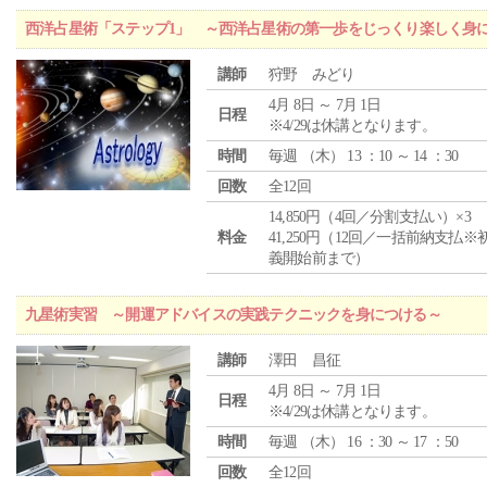
西洋占星術「ステップ1」 ～西洋占星術の第一歩をじっくり楽しく身
講師
狩野 みどり
4月 8日 ～ 7月 1日
日程
※4/29は休講となります。
時間
毎週 （
木
） 13 ：10 ～ 14 ：30
回数
全12回
14,850円（4回／分割支払い）×3
料金
41,250円（12回／一括前納支払※
義開始前まで）
九星術実習 ～開運アドバイスの実践テクニックを身につける～
講師
澤田 昌征
4月 8日 ～ 7月 1日
日程
※4/29は休講となります。
時間
毎週 （
木
） 16 ：30 ～ 17 ：50
回数
全12回