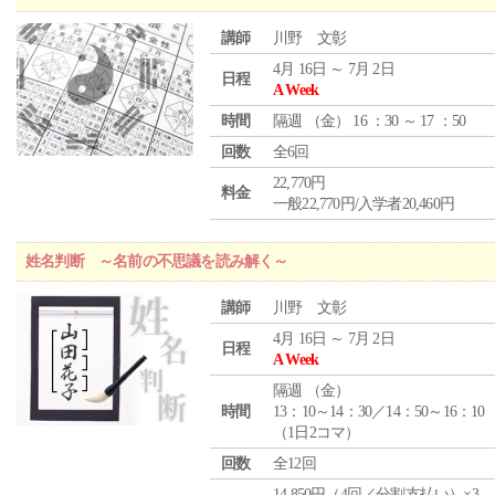
講師
川野 文彰
4月 16日 ～ 7月 2日
日程
A Week
時間
隔週 （
金
） 16 ：30 ～ 17 ：50
回数
全6回
22,770円
料金
一般22,770円/入学者20,460円
姓名判断 ～名前の不思議を読み解く～
講師
川野 文彰
4月 16日 ～ 7月 2日
日程
A Week
隔週 （
金
）
時間
13：10～14：30／14：50～16：10
（1日2コマ）
回数
全12回
14,850円（4回／分割支払い）×3