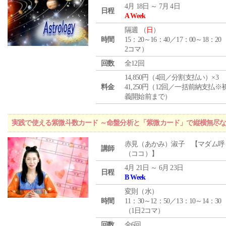
4月 18日 ～ 7月 4日
日程
A Week
隔週 （
日
）
時間
15：20～16：40／17：00～18：20
2コマ）
回数
全12回
14,850円（4回／分割支払い）×3
料金
41,250円（12回／一括前納支払※
義開始前まで）
実践で使える紫微斗数カード ～命盤分析と「紫微カード」で縦横無尽
赤見（あかみ）淑子 【マダム呼
講師
（ココ）】
4月 21日 ～ 6月 23日
日程
B Week
変則（水）
時間
11：30～12：50／13：10～14：30
（1日2コマ）
回数
全6回