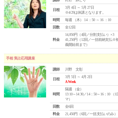
講師
狩野 みどり
3月 4日 ～ 5月 27日
日程
※4/29は休講となります。
時間
毎週 （
木
） 14 ：50 ～ 16 ：10
回数
全12回
14,850円（4回／分割支払い）×3
料金
41,250円（12回／一括前納支払※
義開始前まで）
手相 実占応用講座
講師
川野 文彰
3月 5日 ～ 4月 2日
日程
A Week
隔週 （
金
）
時間
13:10～14:30／14：50～16：10 （
マ）
回数
全6回
料金
21,450円（6回／一括支払いのみ）