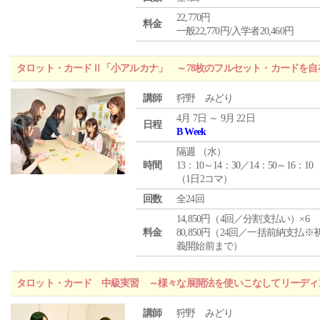
22,770円
料金
一般22,770円/入学者20,460円
タロット・カードⅡ「小アルカナ」 ～78枚のフルセット・カードを自
講師
狩野 みどり
4月 7日 ～ 9月 22日
日程
B Week
隔週 （
水
）
時間
13：10～14：30／14：50～16：10
（1日2コマ）
回数
全24回
14,850円（4回／分割支払い）×6
料金
80,850円（24回／一括前納支払※
義開始前まで）
タロット・カード 中級実習 ～様々な展開法を使いこなしてリーディ
講師
狩野 みどり