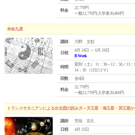
22,770円
料金
一般22,770円/入学者20,460円
本命九星
講師
川野 文彰
4月 24日 ～ 6月 26日
日程
B Week
変則（土） 11：30～12：50／13：
時間
14：30 （1日2コマ）
回数
全6回
22,770円
料金
一般22,770円/入学者20,460円
トランスサタニアンによる出生図の読み方～天王星・海王星・冥王星か
講師
芳垣 宗久
日程
4月 25日