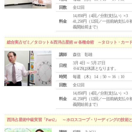
回数
全12回
14,850円（4回／分割支払い）×3
料金
41,250円（12回／一括前納支払※
義開始前まで）
総合実占ゼミ／タロット＆西洋占星術 or 各種命術 ～タロット・カ
講師
森信 彰雄
3月 4日 ～ 5月 27日
日程
※4/29は休講となります。
時間
毎週 （
木
） 14 ：50 ～ 16 ：10
回数
全12回
14,850円（4回／分割支払い）×3
料金
41,250円（12回／一括前納支払※
義開始前まで）
西洋占星術中級実習「Part2」 ～ホロスコープ・リーディングの技術