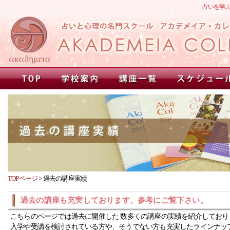
占いを学
TOPページ
>
過去の講座実績
過去の講座も充実しております。参考にご覧下さい。
こちらのページでは過去に開催した 数多くの講座の実績を紹介しており
入学や受講を検討されている方や、そうでない方も充実したラインナッ