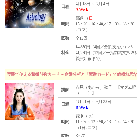
4月 18日 ～ 7月 4日
日程
A Week
隔週 （
日
）
時間
15：20～16：40／17：00～18：20
2コマ）
回数
全12回
14,850円（4回／分割支払い）×3
料金
41,250円（12回／一括前納支払※
義開始前まで）
実践で使える紫微斗数カード ～命盤分析と「紫微カード」で縦横無尽
赤見（あかみ）淑子 【マダム呼
講師
（ココ）】
4月 21日 ～ 6月 23日
日程
B Week
変則（水）
時間
11：30～12：50／13：10～14：30
（1日2コマ）
回数
全6回