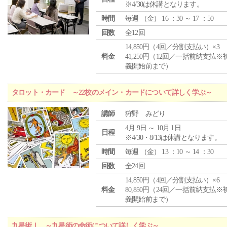
※4/30は休講となります。
時間
毎週 （
金
） 16 ：30 ～ 17 ：50
回数
全12回
14,850円（4回／分割支払い）×3
料金
41,250円（12回／一括前納支払※
義開始前まで）
タロット・カード ～22枚のメイン・カードについて詳しく学ぶ～
講師
狩野 みどり
4月 9日 ～ 10月 1日
日程
※4/30・8/13は休講となります。
時間
毎週 （
金
） 13 ：10 ～ 14 ：30
回数
全24回
14,850円（4回／分割支払い）×6
料金
80,850円（24回／一括前納支払※
義開始前まで）
九星術Ⅰ ～九星術の命術について詳しく学ぶ～