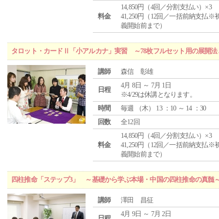
14,850円（4回／分割支払い）×3
料金
41,250円（12回／一括前納支払※
義開始前まで）
タロット・カードⅡ「小アルカナ」実習 ～78枚フルセット用の展開
講師
森信 彰雄
4月 8日 ～ 7月 1日
日程
※4/29は休講となります。
時間
毎週 （
木
） 13 ：10 ～ 14 ：30
回数
全12回
14,850円（4回／分割支払い）×3
料金
41,250円（12回／一括前納支払※
義開始前まで）
四柱推命「ステップ3」 ～基礎から学ぶ本場・中国の四柱推命の真髄
講師
澤田 昌征
4月 9日 ～ 7月 2日
日程