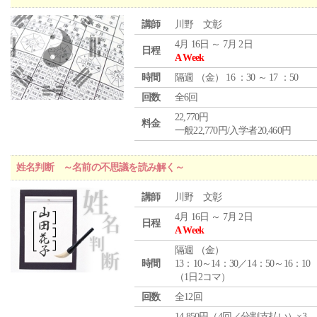
講師
川野 文彰
4月 16日 ～ 7月 2日
日程
A Week
時間
隔週 （
金
） 16 ：30 ～ 17 ：50
回数
全6回
22,770円
料金
一般22,770円/入学者20,460円
姓名判断 ～名前の不思議を読み解く～
講師
川野 文彰
4月 16日 ～ 7月 2日
日程
A Week
隔週 （
金
）
時間
13：10～14：30／14：50～16：10
（1日2コマ）
回数
全12回
14,850円（4回／分割支払い）×3