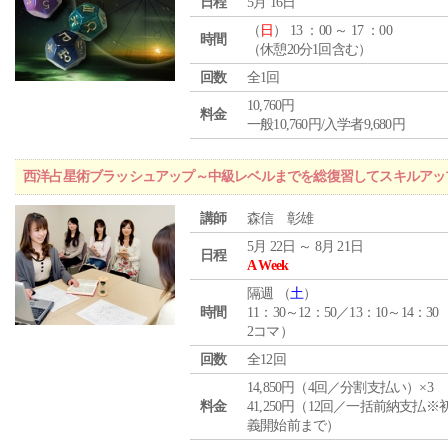
日程
5月 16日
（
日
） 13 ：00 ～ 17 ：00
時間
（休憩20分1回含む）
回数
全1回
10,760円
料金
一般10,760円/入学者9,680円
西洋占星術ブラッシュアップ～中級レベルまでを総復習してスキルアッ
講師
森信 彰雄
5月 22日 ～ 8月 21日
日程
A Week
隔週 （
土
）
時間
11：30～12：50／13：10～14：30
2コマ）
回数
全12回
14,850円（4回／分割支払い）×3
料金
41,250円（12回／一括前納支払※
義開始前まで）