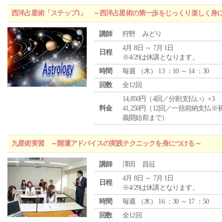
西洋占星術「ステップ1」 ～西洋占星術の第一歩をじっくり楽しく身
講師
狩野 みどり
4月 8日 ～ 7月 1日
日程
※4/29は休講となります。
時間
毎週 （
木
） 13 ：10 ～ 14 ：30
回数
全12回
14,850円（4回／分割支払い）×3
料金
41,250円（12回／一括前納支払※
義開始前まで）
九星術実習 ～開運アドバイスの実践テクニックを身につける～
講師
澤田 昌征
4月 8日 ～ 7月 1日
日程
※4/29は休講となります。
時間
毎週 （
木
） 16 ：30 ～ 17 ：50
回数
全12回