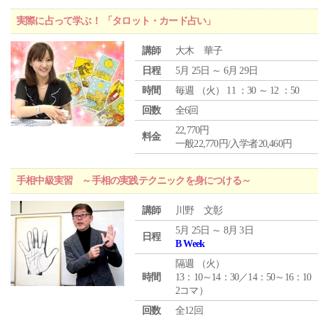
実際に占って学ぶ！ 「タロット・カード占い」
講師
大木 華子
日程
5月 25日 ～ 6月 29日
時間
毎週 （
火
） 11 ：30 ～ 12 ：50
回数
全6回
22,770円
料金
一般22,770円/入学者20,460円
手相中級実習 ～手相の実践テクニックを身につける～
講師
川野 文彰
5月 25日 ～ 8月 3日
日程
B Week
隔週 （
火
）
時間
13：10～14：30／14：50～16：10
2コマ）
回数
全12回