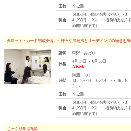
回数
全12回
14,850円（4回／分割支払い）×3
料金
41,250円（12回／一括前納支払※
義開始前まで）
タロット・カード初級実習 ～様々な展開法とリーディングの極意を身
講師
狩野 みどり
4月 14日 ～ 6月 30日
日程
A Week
隔週 （
水
）
時間
13：10～14：30／14：50～16：10
2コマ）
回数
全12回
14,850円（4回／分割支払い）×3
料金
41,250円（12回／一括前納支払※
義開始前まで）
じっくり学ぶ九星