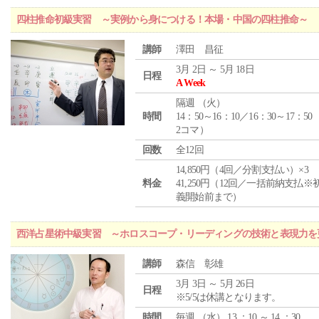
四柱推命初級実習 ～実例から身につける！本場・中国の四柱推命～
講師
澤田 昌征
3月 2日 ～ 5月 18日
日程
A Week
隔週 （
火
）
時間
14：50～16：10／16：30～17：50
2コマ）
回数
全12回
14,850円（4回／分割支払い）×3
料金
41,250円（12回／一括前納支払※
義開始前まで）
西洋占星術中級実習 ～ホロスコープ・リーディングの技術と表現力を
講師
森信 彰雄
3月 3日 ～ 5月 26日
日程
※5/5は休講となります。
時間
毎週 （
水
） 13 ：10 ～ 14 ：30