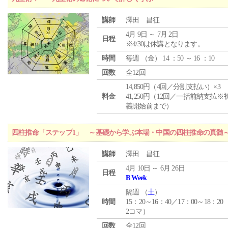
講師
澤田 昌征
4月 9日 ～ 7月 2日
日程
※4/30は休講となります。
時間
毎週 （
金
） 14 ：50 ～ 16 ：10
回数
全12回
14,850円（4回／分割支払い）×3
料金
41,250円（12回／一括前納支払※
義開始前まで）
四柱推命「ステップ1」 ～基礎から学ぶ本場・中国の四柱推命の真髄
講師
澤田 昌征
4月 10日 ～ 6月 26日
日程
B Week
隔週 （
土
）
時間
15：20～16：40／17：00～18：20
2コマ）
回数
全12回