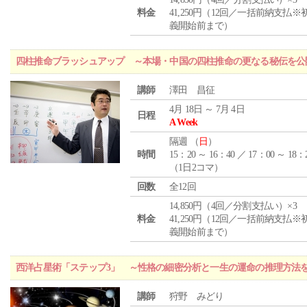
料金
41,250円（12回／一括前納支払※
義開始前まで）
四柱推命ブラッシュアップ ～本場・中国の四柱推命の更なる秘伝を公
講師
澤田 昌征
4月 18日 ～ 7月 4日
日程
A Week
隔週 （
日
）
時間
15：20 ～ 16：40 ／ 17：00 ～ 18：
（1日2コマ）
回数
全12回
14,850円（4回／分割支払い）×3
料金
41,250円（12回／一括前納支払※
義開始前まで）
西洋占星術「ステップ3」 ～性格の細密分析と一生の運命の推理方法
講師
狩野 みどり