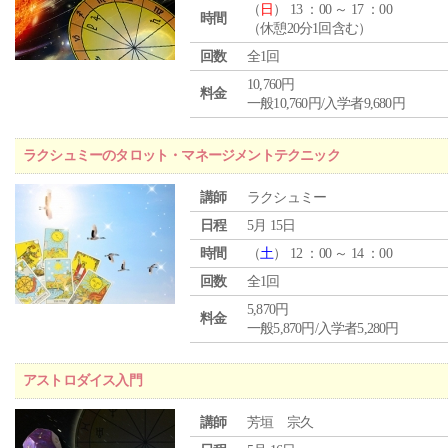
（
日
） 13 ：00 ～ 17 ：00
時間
（休憩20分1回含む）
回数
全1回
10,760円
料金
一般10,760円/入学者9,680円
ラクシュミーのタロット・マネージメントテクニック
講師
ラクシュミー
日程
5月 15日
時間
（
土
） 12 ：00 ～ 14 ：00
回数
全1回
5,870円
料金
一般5,870円/入学者5,280円
アストロダイス入門
講師
芳垣 宗久