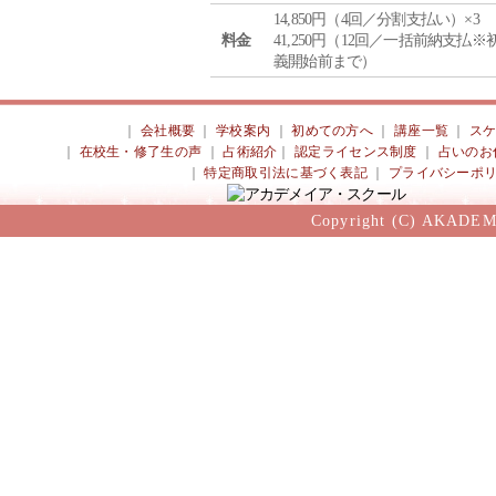
14,850円（4回／分割支払い）×3
料金
41,250円（12回／一括前納支払※
義開始前まで）
｜
会社概要
｜
学校案内
｜
初めての方へ
｜
講座一覧
｜
ス
｜
在校生・修了生の声
｜
占術紹介
｜
認定ライセンス制度
｜
占いのお
｜
特定商取引法に基づく表記
｜
プライバシーポ
Copyright (C) AKADEM