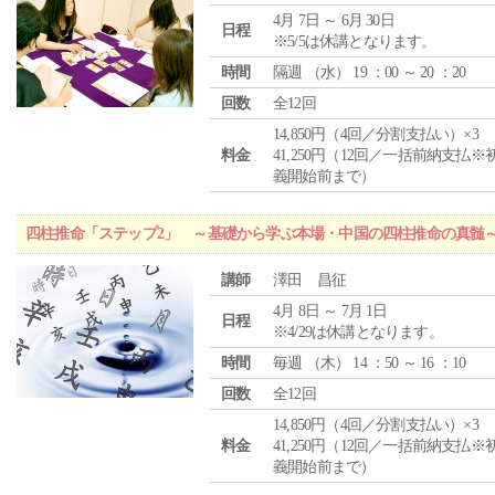
4月 7日 ～ 6月 30日
日程
※5/5は休講となります。
時間
隔週 （
水
） 19 ：00 ～ 20 ：20
回数
全12回
14,850円（4回／分割支払い）×3
料金
41,250円（12回／一括前納支払※
義開始前まで）
四柱推命「ステップ2」 ～基礎から学ぶ本場・中国の四柱推命の真髄
講師
澤田 昌征
4月 8日 ～ 7月 1日
日程
※4/29は休講となります。
時間
毎週 （
木
） 14 ：50 ～ 16 ：10
回数
全12回
14,850円（4回／分割支払い）×3
料金
41,250円（12回／一括前納支払※
義開始前まで）