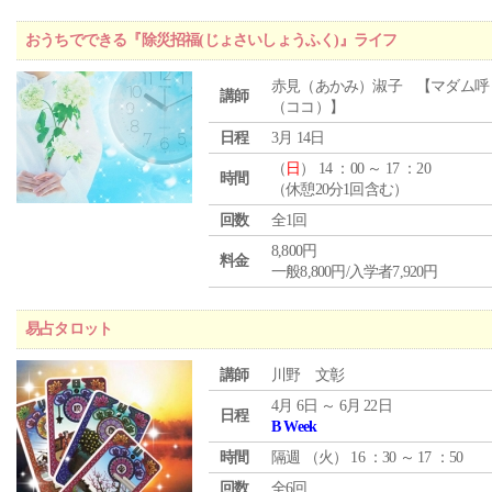
おうちでできる『除災招福(じょさいしょうふく)』ライフ
赤見（あかみ）淑子 【マダム呼
講師
（ココ）】
日程
3月 14日
（
日
） 14 ：00 ～ 17 ：20
時間
（休憩20分1回含む）
回数
全1回
8,800円
料金
一般8,800円/入学者7,920円
易占タロット
講師
川野 文彰
4月 6日 ～ 6月 22日
日程
B Week
時間
隔週 （
火
） 16 ：30 ～ 17 ：50
回数
全6回