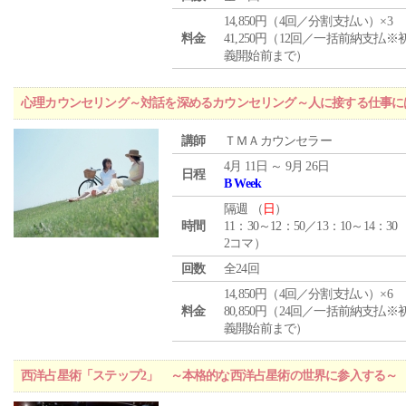
14,850円（4回／分割支払い）×3
料金
41,250円（12回／一括前納支払※
義開始前まで）
心理カウンセリング～対話を深めるカウンセリング～人に接する仕事には
講師
ＴＭＡカウンセラー
4月 11日 ～ 9月 26日
日程
B Week
隔週 （
日
）
時間
11：30～12：50／13：10～14：30
2コマ）
回数
全24回
14,850円（4回／分割支払い）×6
料金
80,850円（24回／一括前納支払※
義開始前まで）
西洋占星術「ステップ2」 ～本格的な西洋占星術の世界に参入する～