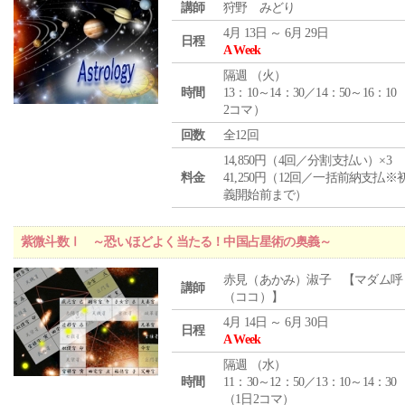
講師
狩野 みどり
4月 13日 ～ 6月 29日
日程
A Week
隔週 （
火
）
時間
13：10～14：30／14：50～16：10
2コマ）
回数
全12回
14,850円（4回／分割支払い）×3
料金
41,250円（12回／一括前納支払※
義開始前まで）
紫微斗数Ⅰ ～恐いほどよく当たる！中国占星術の奥義～
赤見（あかみ）淑子 【マダム呼
講師
（ココ）】
4月 14日 ～ 6月 30日
日程
A Week
隔週 （
水
）
時間
11：30～12：50／13：10～14：30
（1日2コマ）